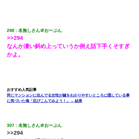
最近うちの庭に知らない男の人がしょっちゅう入ってくる。それ
を職場で愚痴ったら、同僚男性が怒鳴りつけてきた。
17年飼っていた犬が亡くなった。鼻水垂らし嗚咽する私に、猫が
298
名無しさん＠おーぷん
近づいて頭突きをしてきて…
>>294
なんか凄い斜め上っていうか例え話下手くそすぎ
嫁の妹（26歳）がずっとウチに泊まりに来た結果→俺がヤバイｗ
ｗｗｗｗｗｗｗ
かよ。
「パワハラを受けたから思い切って転職した」とSNSで呟いた
ら、速攻でパワハラかました元上司がLINEを送ってきた。
[緊急]ベロベロの女に声をかけて行為してきた結果
同じマンションに住んでる女性が鍵をわかりやすいところに隠している事
に気づいた俺「忍びこんでみよう！」→ 結果
嫁に不倫されたから嫁と不倫相手に1000万の慰謝料請求した
夫に癌の余命宣告。その闘病中に長女から信じられない言葉を受
307
名無しさん＠おーぷん
けた
>>294