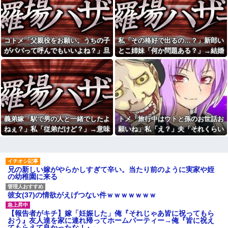
発する」「体を張る」しかない
【衝撃】3ヶ月で母1人→6児の
ｗｗｗｗｗ
シングルマザーになった私…そ
【卑怯な女】 いつも弱そうな
の理由が壮絶すぎるｗｗｗww
相手をイビる同期S「おい、聞け
離婚調停→裁判で5年、結局離
よコラ！」地味な私「あ？相手
婚成立したものの 別居期間中の
コトメ「父親役をお願い。うちの子
私「その格好で出るの…？」新郎い
選んでデカい事言ってんじゃね
生活費で1000万近くむしりとら
えよ」S「え…」→予想外の反...
がパパって呼んでもいいよね？」旦
とこ姉妹「何か問題ある？」→結婚
れた。【胸糞】
大学時代に何故か人気ある男
那「それは無理」→断った途端に大
式当日に感じた違和感が最後まで消
休日に甥っ子をアポなし託児
子学生がいた。学部やサークル
を押し付けてきた兄嫁！「テレ
騒ぎになり…
えなくて…
の垣根を問わずにあらゆる飲み
ビでも見せといてw」と言うので
会に呼ばれていた
『Gガンダム』を一気見させた結
彼氏とのデートの会計で彼が
果……甥っ子が重度の中二病を
「端数の25円出して」正直に出
発症して家で大暴れｗｗ
したらこうなったwww
友達にフリンしてる事を打ち
今育休中。夫に「寝かしつけ
明けられた。私もその頃、旦那
義弟嫁「駅で男の人と一緒でしたよ
トメ「旅行中はウトと孫のお世話お
大変だったねありがとう」と声
とうまくいっておらず...
ねぇ？」私「従弟だけど？」→意味
願いね」私「え？」夫「それくらい
を掛けてもらえたら救われると
煽り運転の末に道路で大の字
伝えたら「俺に褒められるため
深な言い方をされてウンザリして…
やってやれよ」→まさかの丸投げに
になり「降りろ！殴るぞ！」と
に育児してるの？」と言われた
ドアを強引に開けようとしてき
困惑して…
夫と離婚した事をとても後悔
たヒゲ面おじさん！「前後のド
している。家のローンを私が引
ラレコに全部映ってますよ？警
兄の新しい嫁がやらかしすぎて辛い。当たり前のように実家や姪
き継ぎ、生活が一気に苦しくな
察行きますね」と伝えたら半泣
の幼稚園に来る
って...
きで謝罪ｗｗ
同じ文系へ進学する約束だっ
【社内混乱】社長(50代)が若妻
た彼女が、何も言わず理系へ変
(20代)と結婚→初対面で驚愕のタ
彼女(37)の情欲がえげつない件ｗｗｗｗｗｗｗ
更していた。一言問いただした
メ口連発wwww
だけで関係が一変して…
彼の母親と初めて食事した時
【報告者がキチ】嫁「妊娠した」俺『それじゃあ皆に祝ってもら
休日に甥っ子をアポなし託児
に彼母が「私ちゃんは結婚した
おう』友人達を家に連れ帰ってホームパーティー→俺『皆に祝え
を押し付けてきた兄嫁！「テレ
ら仕事辞める予定なんですって
てもらえて良かったな！』→