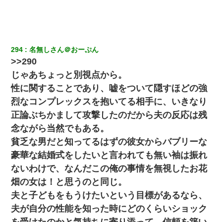
書店「息子さんが万引きしました」私「はっ？(息子目の前にいる
し…)うちの子ではないので迎えに行きません」→息子を名乗って
た人物の正体が判明するも・・・
294
名無しさん＠おーぷん
さっき嫁から、「愛しています」ってメールが届いた。俺も「愛
してます」って送ったら
>>290
じゃあちょっと別視点から。
【不幸な結婚式】新郎親族「ブスのくせにドレスなんか着ちゃっ
性に関することであり、嘘をついて隠すほどの強
てさ～ほんと恥ずかしいわよね～（大声」新郎両親「！！！（土
下座」→ 結果・・・
烈なコンプレックスを抱いてる相手に、いきなり
正論ぶちかまして攻撃したのだから夫の反応は残
体中に赤い蕁麻疹みたいなのができて、皮膚科にいったら「ジベ
念ながら当然でもある。
ル薔薇色ひこう疹」という症状だと言われた
貧乏な男だと知ってるはずの彼女からバブリーな
豪華な結婚式をしたいと言われても無い袖は振れ
【唖然】帰宅したら旦那のスポーツカーが消えていた。警察『目
立つし、すぐ見つかるかもしれません』→ 数時間後・・警察『××
ないわけで、なんだこの俺の事情を無視したお花
さんご存じですか？』
畑の女は！と思うのと同じ。
夫と子どもをもうけたいという目標があるなら、
デパートの外商『私さんだと名乗る女が、ツケで宝石を買おうと
していて…』私「！？」→ 翌日。ママ友たちの様子が微妙におか
夫が自分の性能を知った時にどのくらいショック
しくなり・・・
を受けたのかと気持ちに寄り添って、信頼を築い