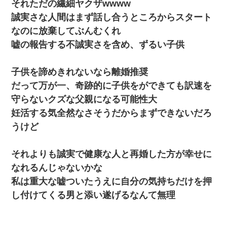
それただの繊細ヤクザwwww
私が遺産を相続。→それを知った義両親が「旅行代金を出せ！」
「リフォーム費用を負担しろ！」「金の管理は私達がする！」と
誠実さな人間はまず話し合うところからスタート
浅ましくも集りにきた。
なのに放棄してぶんむくれ
嘘の報告する不誠実さを含め、ずるい子供
隣室のお婆ちゃん「下階からの異臭に困ってる、今もすっごく臭
い」私「変だなあ～なにも臭わないよ」→ その後。警察『絶対に
窓とドアを開けないで』
子供を諦めきれないなら離婚推奨
だって万が一、奇跡的に子供をができても訳速を
守らないクズな父親になる可能性大
妊活する気全然なさそうだからまずできないだろ
うけど
それよりも誠実で健康な人と再婚した方が幸せに
なれるんじゃないかな
私は重大な嘘ついたうえに自分の気持ちだけを押
し付けてくる男と添い遂げるなんて無理