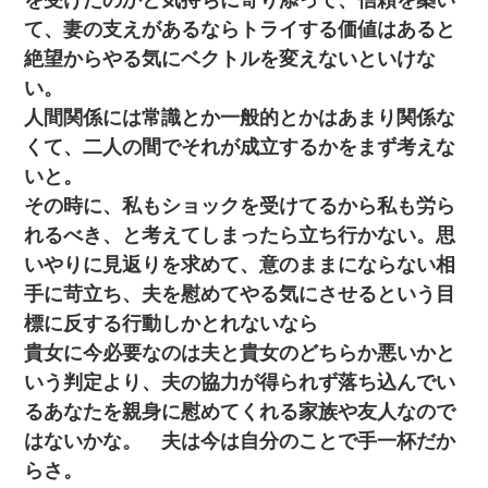
て、妻の支えがあるならトライする価値はあると
旦那の元嫁「離婚したとはいえ、私が本来の妻。許可なく結婚す
るなんてどういう神経してるの？離婚届を記入して持って来い」
絶望からやる気にベクトルを変えないといけな
→笑いが止まらなくなり・・・
い。
人間関係には常識とか一般的とかはあまり関係な
スマホを与えられて、中学卒業する頃にはすっかり女叩きに洗脳
された弟が、大学進学のために一人暮らししたいと言い出した。
くて、二人の間でそれが成立するかをまず考えな
いと。
妻と同居し始めたときから、よく妻が「どこかで音漏れしてな
その時に、私もショックを受けてるから私も労ら
い？音楽聞こえる」と言っていて…
れるべき、と考えてしまったら立ち行かない。思
いやりに見返りを求めて、意のままにならない相
今日夫の実家に泊ったんだけど、朝起きたら股間がなんかモッコ
リしてた
手に苛立ち、夫を慰めてやる気にさせるという目
標に反する行動しかとれないなら
｢昨日はお兄ちゃんと一緒にお風呂に入っちゃった～｣とか毎日兄
貴女に今必要なのは夫と貴女のどちらか悪いかと
の話をしていたA子が事故で亡くなった。→Ａ子のお母さんの話に
驚愕…
いう判定より、夫の協力が得られず落ち込んでい
るあなたを親身に慰めてくれる家族や友人なので
義兄嫁「娘が大学に入ったら下宿させて」私「しつこい、学校斡
はないかな。 夫は今は自分のことで手一杯だか
旋のアパートに行け」→ 旦那が義兄に通報したら「志望校を変え
ろ！」とキレて・・・
らさ。