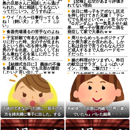
【悲報】忍空があまり評価さ
奥の旦那さんに相談したら逃げ
れてない理由
られた。夫に相談してもなにい
ってだこいつ。どうすれば…
休日に甥っ子をアポなし託児
を押し付けてきた兄嫁！「テレ
ワイ「たろー仕事行ってくる
ビでも見せといてw」と言うので
ね！（飼い犬）」犬「…？（ぷ
『Gガンダム』を一気見させた結
い」
果……甥っ子が重度の中二病を
食器売場通るの苦手なのよね
発症して家で大暴れｗｗ
子宝祈願で有名な神社にお参
周りからめっちゃポジティブ
りに行った時、女の子が生まれ
とか努力家とか言われる。しか
るという赤い石を持ち帰ったら
し私は自分で言うのもなんだけ
男の子を出産。しばらくしてお
ど成人するまで人生ハードモー
礼も兼ねて石を返しに行こうと
ドだった・・・
思って石を見ると…
嫁の料理がクソまずい。昨日
【結婚式当日に】 義妹の不倫
の献立はサラダ、しょっぱいメ
を暴露した私。でも旦那が援助
イン、汁物、ご飯だけ・・・
したいと言い出して…ｗｗｗ
【日本横断】大型の台風15号
シャウエッセン公式、またこ
(チャンホン)…お盆休みの天気に
ういうのでいい丼をポスト
影響するおそれ
移民ベトナム女達の宅飲み、
X民「Grok、俺のアカウント
レベチｗｗｗｗｗｗｗｗｗｗｗ
で一番気持ち悪いポストを教え
ｗｗｗｗｗｗｗｗｗｗｗｗｗ
て」→超火力の回答に完全敗北
するｗｗｗｗｗ他
【画像】愛知の半グレ、怖す
ぎる→御尊顔がこちら…
高校生がうちの車に傷をつけ
子供ができなかった姉に、双子の片
有給使って旦那に内緒で『男と遊ん
た。管理人さんに連絡したらそ
【動画】手術中に熊本地震直
方を姉夫婦に養子に出した。する
でいたら』バレた結果・・・
の家の親が来て謝ってくれた。
撃やばすぎる
夫「その程度のことで管理人に
と、養子に出した子がすごく礼儀正
【悲報】女が笑いを取る方
話をしてことを大きくするとか
しくてビックリ
法、「女を捨てる」「下ネタ連
おかしい」←は！？