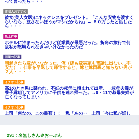
って言ったら・・・
彼女(美人女医)にネックレスをプレゼント。「こんな安物を渡すく
らいなら、渡さないほうがマシだからね」→ ６０万したと話した
ら・・・
ホテルに泊まったんだけど従業員が最悪だった。折角の旅行で何
故私が怒鳴られなきゃいけなかったのだ
朝起きたら嫁がいなかった。俺（嫁も嫁実家も電話に出ない…不
安だ）→ 仕事を早退して帰宅すると、嫁と嫁両親と知らない男が
２人・・・
高1のとき男に襲われ、不妊の叔母に頼まれて出産。→叔母夫婦が
養子縁組してアメリカに子供を連れ帰った。→9・11で叔母夫婦が
亡くなってしまい…
上司「何なの、この書類！！」私「あの‥」上司「今は私が話し
てるの！」私「ですから」上司「黙って聞きなさい！」私「それ
は」上司「言い訳しない！」→結果ｗｗｗｗｗ
291
名無しさん＠おーぷん
【衝撃】嫁父の会社に勤続１０年、手取り１４万 → 俺「２２万も