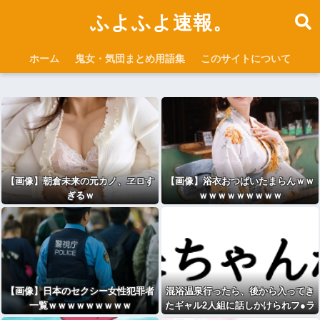
ふよふよ速報。
ホーム
鬼女・気団まとめ用語集
このサイトについて
【画像】朝倉未来の元カノ、ヱロす
【画像】浴衣おつぱいたまらんｗｗ
ぎるｗ
ｗｗｗｗｗｗｗｗｗ
【画像】日本のセクシー女性犯罪者
混浴温泉行ったら、後から入ってき
一覧ｗｗｗｗｗｗｗｗｗ
たギャル2人組に話しかけられフ●ラ
→wwww