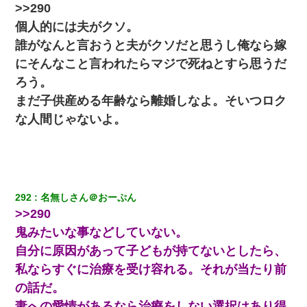
>>290
らえる会社から誘われた。転職したい」義父「クビ！（激怒」嫁
「離婚！（激怒」
個人的には夫がクソ。
誰がなんと言おうと夫がクソだと思うし俺なら嫁
近所のお寺に住み込みで手伝いしてる知的障害のオッサンがい
にそんなこと言われたらマジで死ねとすら思うだ
た。ある日、オッサンが火かき棒を持って顔を真っ赤にしながら
走り回っていて…
ろう。
まだ子供産める年齢なら離婚しなよ。そいつロク
彼女(37)の情欲がえげつない件ｗｗｗｗｗｗｗ
な人間じゃないよ。
父親がくも膜下出血で突然ﾀﾋ。→母の貯金が0なことが判明。→母
「私を家に置いてほしい、どうか見捨てないで(土下座」俺・嫁
「…」
292
名無しさん＠おーぷん
アパートのドアに『ハンザイ者！この人はさいあくの人です』と
張り紙が！大家「面倒はごめんだよ」私「はあ」→警察に行き、
>>290
見回りで犯人が捕まったが、それが…｜生活｜ヌルポあんてな
鬼みたいな事などしていない。
自分に原因があって子どもが持てないとしたら、
中途採用のAが部長から呼び出された。Aはヘラヘラと部屋に入っ
ていき、1時間後に号泣しながら出てきて…
私ならすぐに治療を受け容れる。それが当たり前
の話だ。
【衝撃】ヤンキー女に「サせて」って言った結果
妻への愛情があるなら治療をしない選択はあり得