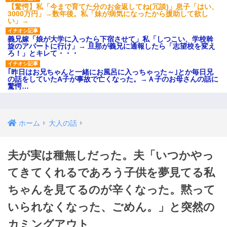
【驚愕】私「今まで育てた分のお金返してね(冗談)」息子「はい、
3000万円」→数年後。私「妹が病気になったから援助して欲し
い」→
義兄嫁「娘が大学に入ったら下宿させて」私「しつこい、学校斡
旋のアパートに行け」→ 旦那が義兄に通報したら「志望校を変え
ろ！」とキレて・・・
｢昨日はお兄ちゃんと一緒にお風呂に入っちゃった～｣とか毎日兄
の話をしていたA子が事故で亡くなった。→Ａ子のお母さんの話に
驚愕…
ホーム
大人の話
夫が実は種無しだった。夫「いつかやっ
てきてくれるであろう子供を夢見てる私
ちゃんを見てるのが辛くなった。黙って
いられなくなった、ごめん。」と突然の
カミングアウト