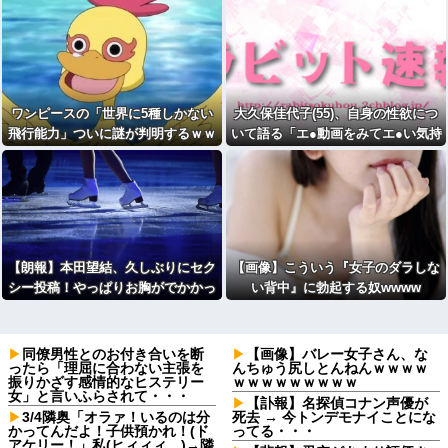
ワンピースの「世界に5種しかない
大久保佳代子(55)、自身の性欲につ
飛行能力」ついに謎が判明するｗｗ
いて語る「エ●動画をみてエ●い気持
ｗｗ
ちになる」
【朗報】本田望結、久しぶりにセク
【画像】こういう『女子のダラしな
シー投稿！やっぱりお胸がでかかっ
い背中』に勃起する奴wwww
た！
同僚男性とのお付き合いを断
【画像】バレー女子さん、な
ったら「理屈に合わない主張を
んちゅう尻しとんねんｗｗｗｗ
振りかざす感情的なヒステリー
ｗｗｗｗｗｗｗｗｗ
女」と言いふらされて・・・
【訃報】名探偵コナン声優が
3/4隣奥「オラァ！いるのは分
死去 → 今トンデモナイことにな
かってんだよ！子供預かれ！(ド
ってる・・・
アケリー！」私(ヒィィィ…)→隣