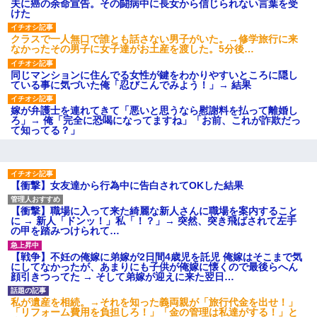
夫に癌の余命宣告。その闘病中に長女から信じられない言葉を受
【愕然】白のクラウン俺氏、
けた
高速道路左車線を制限速度で走
った結果wwwwwwwwwwww
クラスで一人無口で誰とも話さない男子がいた。→修学旅行に来
百年の恋12-899 食べた量を
なかったその男子に女子達がお土産を渡した。5分後…
張り合ってくる
【悲報】佐藤輝明・・・２軍
同じマンションに住んでる女性が鍵をわかりやすいところに隠し
でも盛大にやらかす←あまり悲
ている事に気づいた俺「忍びこんでみよう！」→ 結果
しませないでくれ
嫁が弁護士を連れてきて「悪いと思うなら慰謝料を払って離婚し
ろ」→ 俺「完全に恐喝になってますね」「お前、これが詐欺だっ
て知ってる？」
【衝撃】女友達から行為中に告白されてOKした結果
【衝撃】職場に入って来た綺麗な新人さんに職場を案内すること
に → 新人「ドンッ！」私「！？」→ 突然、突き飛ばされて左手
の甲を踏みつけられて…
【戦争】不妊の俺嫁に弟嫁が2日間4歳児を託児 俺嫁はそこまで気
にしてなかったが、あまりにも子供が俺嫁に懐くので最後らへん
顔引きつってた → そして弟嫁が迎えに来た翌日…
私が遺産を相続。→それを知った義両親が「旅行代金を出せ！」
「リフォーム費用を負担しろ！」「金の管理は私達がする！」と