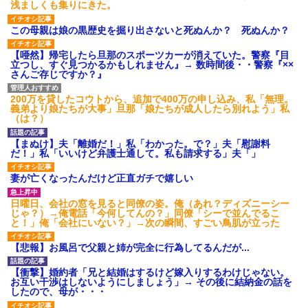
浅ましくも集りにきた。
この母親は娘の黒歴史を掘り出さないと死ぬんか？ 死ぬんか？
【唖然】帰宅したら旦那のスポーツカーが消えていた。警察『目
立つし、すぐ見つかるかもしれません』→ 数時間後・・警察『××
さんご存じですか？』
200万を貸したコウトから、追加で400万の申し込み、私「無理。
義弟より娘たちが大事」旦那「娘たちが成人したら別れよう」私
（は？）
【まぬけ】夫「離婚だ！」私「わかった。で？」夫「慰謝料
だ！」私「いいけど弁護士通して。私も請求する」夫「」
妻が亡くなったんだけど正直ガチで嬉しい
日曜日、会社の窓を見ると同僚の姿。俺（あれ？ディズニーシー
じゃ？）→俺電話「今何してんの？」同僚「シーで並んでるこ
と！」俺「会社にいない？」→次の瞬間、すごい鳥肌が立った
【悲報】お風呂で父親と姉が完全に行為してるんだが...
【衝撃】婚約者「兄と結婚はするけど嫁入りするわけじゃない。
お互い干渉はしないようにしましょう」→ その後に結納金の話を
したので、母が・・・