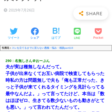
2019年7月26日
LINE
ツイート
シェア
はてブ
Pocket
引用元：
スレを立てるまでに至らない愚痴・悩み・相談part115
290
名無しさん＠おーぷん
夫が実は種無しなんだって。
子供が出来なくてお互い病院で検査してもらった
時私の方は問題無しで夫も「俺も正常だった、き
っと子供が来てくれるタイミングを見計らってる
最中なんだよ。」って言ってたけど、本当は「数
はほぼゼロ、生きてる数少ないものも動きがとて
も悪い。」って言われてたんだって。