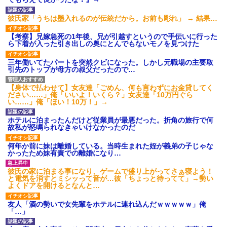
ビでも見せといてw」と言うので
ね」と言ってきた
『Gガンダム』を一気見させた結
「今思えばなんであんなに夢
彼氏家「うちは墨入れるのが伝統だから。お前も彫れ」 → 結果…
果……甥っ子が重度の中二病...
中になったんやろ…」と思うコ
ハードオフに売っていた4万
ンテンツ
【考察】兄嫁急死の1年後、兄が引越すというので手伝いに行った
4000円のフィギュアがヤバすぎ
【画像】思わず保存したくな
ら下着が入った引き出しの奥にとんでもないモノを見つけた
るｗｗｗｗｗｗ「こんな高い
る「笑える画像・最高な画像」
の？ｗｗ」「逆に超安い」
貼っていけｗｗｗｗｗ
三年働いてたパートを突然クビになった。しかし元職場の主要取
私「ちょっと、人の家の金庫
相手がどんなパイプ持ってい
引先のトップが母方の叔父だったので…
触らないでよ！」キチママ『そ
るかも知れないのに…
こに金庫があったから、開けて
みようとしただけ☆』義兄「泥
主な税金の成り立ちを調べて
【身体で払わせて】女友達「ごめん、何も言わずにお金貸してく
は出てけ！二度と来るな！」結
みたよ
ださい……」俺「いいよ！いくら？」女友達「10万円ぐら
果・・・
い……」俺「ほい！10万！」→
私「初めて飲む味だけどなん
のお茶？」彼「ちっ！」私「」
ホテルに泊まったんだけど従業員が最悪だった。折角の旅行で何
【GIF】JSのカンチョーワロ
故私が怒鳴られなきゃいけなかったのだ
タ
後続車にクラクションを鳴ら
何年か前に妹は離婚している。当時生まれた姪が義弟の子じゃな
され彼氏が逆切れ。「何クラク
かったため妹有責での離婚になり…
ション鳴らしてんだ！降りてこ
いよ！」と怒鳴りだし...
彼氏の家に泊まる事になり、ゲームで盛り上がってさぁ寝よう！
【衝撃】報酬100万円超の治験
と電気を消すとミシッって音が…彼「ちょっと待ってて」→勢い
募集がこちらｗｗｗｗｗ(※画像
よくドアを開けるとなんと…
あり)
【ネット騒然】惨殺されたタ
友人「酒の勢いで女先輩をホテルに連れ込んだｗｗｗｗｗ」俺
ワマン頂き女子のこの動画、す
「…」
げえええええｗｗｗｗｗｗｗｗ
ｗｗｗ