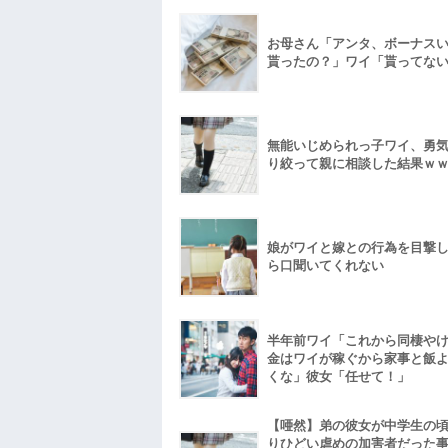
お母さん「アンタ、ボーナス
貰ったの？」ワイ「貰ってな
無能いじめられっ子ワイ、勇
り絞って親に相談した結果ｗ
娘がワイと嫁との行為を目撃
ら口聞いてくれない
半年前ワイ「これから同棲や
金はワイが稼ぐから家事と飯
くな」彼女「任せて！」
【唖然】弟の彼女が中学生の
りひどい虐めの加害者だった