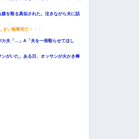
）
れ腹を殴る真似された。泣きながら夫に話
てしまい無事死亡・・・
バカ夫「…」A「夫を一発殴らせてほし
サンがいた。ある日、オッサンが火かき棒