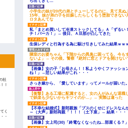
ら出てきて…
小学生の妹が20代の弟とチューしてるのに、見て見ぬ
15年、妹が弟の子を妊娠したらしくもう堕胎できない
ロタあんてな
私「まとめ買いして冷凍ストックしてる」Ａ「ずるい
チ！バーカ！」→ 後日、Ａ旦那が凸してきた
生保レディと行為する為に駆け引きしてみた結果ｗｗ
隣室のお婆ちゃん「下階からの異臭に困ってる、今も
ないよ」→ その後。警察『絶対に窓とドアを開けない
【画像】女の子「お母さん！！私ようやくファッショ
ね！」→悲しい結果がこれ・・・
の社
さっき嫁から、「愛しています」ってメールが届いた
い！！
」
【衝撃】ある工場に配属すると、女の人がみんな退職
で娯楽も少ないからキツイのか…」→ 実際は違った
【不幸な結婚式】新郎親族「ブスのくせにドレスなん
えてく
～（大声」新郎両親「！！！（土下座」→ 結果・・・
・・・
【画像】女上司(30)「終電なくなったね…部屋くる？