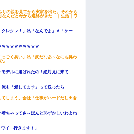
ふりの親を見てから実家を出た。それから
月なんだと母から連絡がきた…｜生活｜ワ
！クレクレ！」私「なんでよ」Ａ「ケー
ｗｗｗｗｗｗｗｗｗｗ
すっごく臭い」私「変だなあ～なにも臭わ
で』
ンモデルに選ばれたの！絶対見に来て
。俺も「愛してます」って送ったら
してしまう。会社「仕事がハードだし田舎
か着ちゃってさ～ほんと恥ずかしいわよね
」ワイ「行きます！」