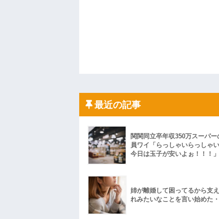
最近の記事
関関同立卒年収350万スーパー
員ワイ「らっしゃいらっしゃ
今日は玉子が安いよぉ！！！
姉が離婚して困ってるから支
れみたいなことを言い始めた