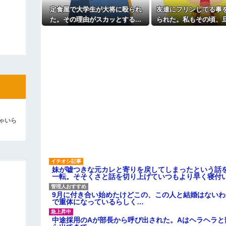
ィギュアがヤバすぎるｗｗｗｗｗｗ
定食屋で大学生が大将に殴られ
友達にフリンしてる事
た。その理由がスカッとする...
られた。私もその頃、
よ！」キチママ『そこに金庫があっ
「泥は出てけ！二度と来るな！」結
くいっておらず.
彼「ちっ！」私「」
逆切れ。「何クラクション鳴らして
らｗｗｗｗｗ(※画像あり)
女子のこの動画、すげえええええｗ
車線を制限速度で走った結果
ゃいら
くる
やらかす←あまり悲しませないでく
妹が嘘つきな元カレと寄りを戻してしまったという話
一転。そそくさと話を切り上げていつもより早く寝付
9月に付き合い始めたけどこの、この人と結婚はない
で重体になっているらしく…
中途採用のAが部長から呼び出された。Aはヘラヘラと