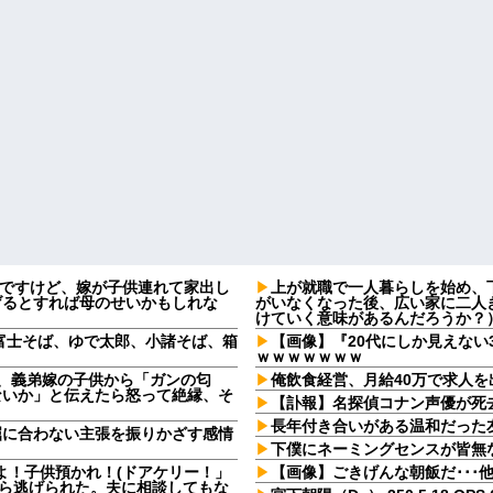
なんですけど、嫁が子供連れて家出し
上が就職で一人暮らしを始め、
げるとすれば母のせいかもしれな
がいなくなった後、広い家に二人
けていく意味があるんだろうか？
富士そば、ゆで太郎、小諸そば、箱
【画像】『20代にしか見えない
ｗｗｗｗｗｗｗ
日、義弟嫁の子供から「ガンの匂
俺飲食経営、月給40万で求人
ないか」と伝えたら怒って絶縁、そ
【訃報】名探偵コナン声優が死去
長年付き合いがある温和だった
屈に合わない主張を振りかざす感情
・
下僕にネーミングセンスが皆無
よ！子供預かれ！(ドアケリー！」
【画像】ごきげんな朝飯だ･･･
たら逃げられた。夫に相談してもな