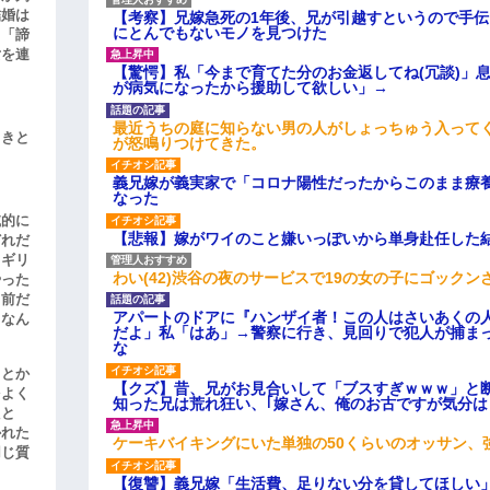
結婚は
【考察】兄嫁急死の1年後、兄が引越すというので手
にとんでもないモノを見つけた
、「諦
女を連
【驚愕】私「今まで育てた分のお金返してね(冗談)」息
が病気になったから援助して欲しい」→
最近うちの庭に知らない男の人がしょっちゅう入って
引きと
が怒鳴りつけてきた。
義兄嫁が義実家で「コロナ陽性だったからこのまま療
なった
滅的に
【悲報】嫁がワイのこと嫌いっぽいから単身赴任した
どれだ
リギリ
わい(42)渋谷の夜のサービスで19の女の子にゴック
やった
名前だ
アパートのドアに『ハンザイ者！この人はさいあくの
、なん
だよ」私「はあ」→警察に行き、見回りで犯人が捕ま
な
」とか
【クズ】昔、兄がお見合いして「ブスすぎｗｗｗ」と
をよく
知った兄は荒れ狂い、｢嫁さん、俺のお古ですが気分
たと
かれた
ケーキバイキングにいた単独の50くらいのオッサン、
同じ質
【復讐】義兄嫁「生活費、足りない分を貸してほしい」