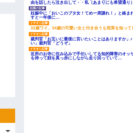
由を話したら泣き出して・・私（あまりにも希望通り
妊娠中に「おいこのブタ女！てめー席譲れ！」と絡ま
すと一年後に…
32歳ワイ、34歳の可愛い女と付き合うも現実を知っ
裁判官「お互いに最後に言いたいことはありますか」
い」裁判官「どうぞ」
近所のお寺に住み込みで手伝いしてる知的障害のオッ
を持って顔を真っ赤にしながら走り回っていて…