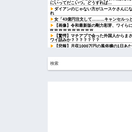
にいってだこいつ。どうすれば…
ダイアンのじゃない方がユースケさんに
れ
女「43億円注文して………キャンセルっ
【画像】令和最新版の剛力彩芽、ワイらにブ
w w w w w w w w w w
【驚愕】マチアプで会った外国人からま
ワイ詰みか？？？？？？？
【悲報】月収1000万円の風俗嬢の1日あ
転勤族の夫につき高知で入社した会社を
かいつの時代だ気持ち悪い。
家に招いたクラスメイトが「分けるよー
た。最後はコピー紙1枚と折り紙1枚まで根
仕事中に印象に残った男性と性行為する
行為する夢......
息子が「お母さんでもクリアできる」と
むと心温まる仕掛けが待っていて…
他人の車をあてにするような厚かましい
に生息する生き物だと知った令和元年の師
男性恐怖症だったの嫁をサルの様に求めま
間男「旦那と別れて俺と結婚してよ」嫁「
る！) → 嫁「あー朝帰りしちゃったよ……
ラーメン屋にて。店員「30分ほどお待ち
じゃあいいです」→店を出た友人「ラーメン
店...