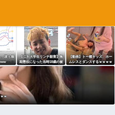
ん、誰も観
【江別大学生リンチ殺害】無
【動画】トー横キッズ、ホー
www
期懲役になった当時18歳の被
ムレスとダンスするｗｗｗｗ
告、怖いｗｗｗｗｗｗ
ｗｗｗｗ
ｗｗｗ