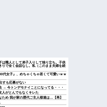
下は職人として弟子入りして独り立ち。子供
きりで全く会話なし。私（このまま夫婦を続
）
30代女子』、めちゃくちゃ若くて可愛いｗｗ
を出すも応募がない
 → 今トンデモナイことになってる・・・
友人がとんでもなくキレた
なため 我が家の歴代ご主人様達は…【再】
他