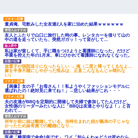
童貞俺、宅飲みした女友達2人を家に泊めた結果ｗｗｗｗｗｗ
友人とふたりで山口に旅行した時の事。レンタカーを借りて山の
中の道を走っていたら、突然ガガッ！って音がして…
私は家が貧しくて、手に職をつけようと看護師になった。だけど
卒業を控えた年の1月末、車にひかれて看護師になれなくなった。
放置子が病院送りになったらしい → 俺（二度と帰ってくるなよ…
嫁を半身不随にしやがった恨みは、正直こんなもんじゃ晴れな
い）
【画像】女の子「お母さん！！私ようやくファッションモデルに
選ばれたの！絶対見に来てね！」→悲しい結果がこれ・・・
夫の友達がBBQを定期的に開催して夫婦で参加してたんだけど、
女性側のリーダーみたいな人に「BBQは友達とやりなよ！」と言
われて…
何年か前に妹は離婚している。当時生まれた姪が義弟の子じゃな
かったため妹有責での離婚になり…
医者「糖尿病で余命1年です」 ワイ「知らんわｗどうせ死ぬなら