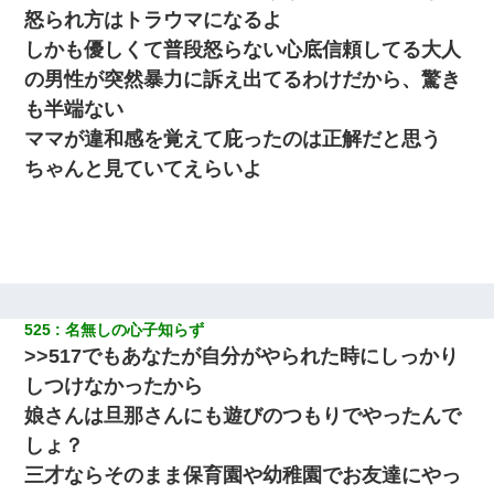
怒られ方はトラウマになるよ
私「まとめ買いして冷凍ストックしてる」Ａ「ずるい！クレク
しかも優しくて普段怒らない心底信頼してる大人
レ！」私「なんでよ」Ａ「ケーチ！バーカ！」→ 後日、Ａ旦那が
凸してきた
の男性が突然暴力に訴え出てるわけだから、驚き
も半端ない
ホテルに泊まったんだけど従業員が最悪だった。折角の旅行で何
ママが違和感を覚えて庇ったのは正解だと思う
故私が怒鳴られなきゃいけなかったのだ
ちゃんと見ていてえらいよ
【考察】兄嫁急死の1年後、兄が引越すというので手伝いに行った
ら下着が入った引き出しの奥にとんでもないモノを見つけた
居酒屋にて。兄の紹介者「お酒飲みなって」私「未成年なので無
理です！」酷すぎるワードの連発で、耐えきれず店員に5千円を渡
し「お勘定です。逃がして下さい」その後、録音内容を父に聞か
せたら...
525
名無しの心子知らず
>>517でもあなたが自分がやられた時にしっかり
【ワロタ】姉から「肉食系14才、乳丸出し、毛はうっすら生えか
しつけなかったから
け」というタイトルで画像が送られてきた
娘さんは旦那さんにも遊びのつもりでやったんで
しょ？
昨日37歳のおばさんと行為したんだけどめちゃくちゃだった
三才ならそのまま保育園や幼稚園でお友達にやっ