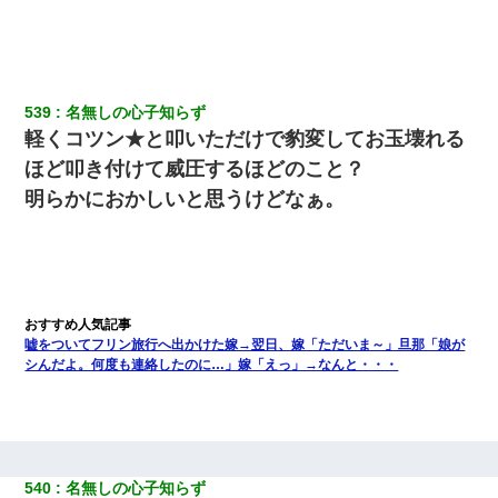
539
名無しの心子知らず
軽くコツン★と叩いただけで豹変してお玉壊れる
ほど叩き付けて威圧するほどのこと？
明らかにおかしいと思うけどなぁ。
嘘をついてフリン旅行へ出かけた嫁→翌日、嫁「ただいま～」旦那「娘が
シんだよ。何度も連絡したのに…」嫁「えっ」→なんと・・・
540
名無しの心子知らず