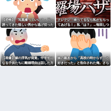
動の末、まさかの処分が…
た義弟嫁、謎の対抗心でスマホ
ゲームに100万単位の重課金＆借
20歳の大学生の女友達が47歳
金発覚で離婚確定！「お前らが
のおっさんと付き合ってる。卒
ボドゲやってるのが悪い」と責
業後に結婚するらしいが、やめ
任転嫁してきたんだがｗｗｗｗ
た方がいいと思うワイがおかし
【恐怖】「写真撮っていい？」川へ
クレクレ「余ってるなら私がもらっ
いのか？
ギフテッド、ギフテッド2Eの
誘ってきた怪しい男から逃げ切った
てあげる！」私「は？」→毎回しつ
育て方
コトメ「父親役をお願い。う
私⇒テレビに映った『衝撃の顔』に
こく食い下がるので、ある方法を試
ちの子がパパって呼んでもいい
【無知は罪】出産月が合わな
よね？」旦那「それは無理」→
い？妻に托卵を疑った理由がコ
絶句
した結果…
断った途端に大騒ぎになり…
レｗｗｗｗ
兄が首吊った。理由はイジ
某アイドルの大ファンの嫁が
メ…俺の両親離婚で母は自サツ
集めていたグッズ等を処分した
し家庭崩壊→首謀者を探しだし
【特攻隊員の本音】「ああ
た俺は会社と妻子を特定→結
ァ、だまされちゃった。今度生
果、実刑受けた。子に復讐され
【画像】嫁の浮気が発覚。中学生に
妹の親友から「高校の時からずっと
れる時はアメリカへ生れるぞ」
るだろ...
出撃前に残された若者たちの言
なる子供たちに離婚理由は話した方
好きだった」と告白された俺。さら
【驚愕】 新幹線じゃなく『帰
葉
がいい？
にキス責めに遭い
省費4000円』安くなる在来線で
海外旅行連発のトメから相次
帰省した結果ｗｗｗｗｗ
ぐ援助要求…15万出した直後に
【画像】本田望結の妹、姉妹
「保険代払えない」頑なに義母
で並んだ姿が大変素晴らしいと
の経済状況を聞こうとしない夫
話題にw w w w w w w
の様子が怪しすぎる件 ←夫しっ
かりしろよ
【悲報】思春期の娘に「キモ
ッ」と言われたお父さん、グレ
彼氏が私の友達を勝手に評価
るｗｗｗｗｗｗｗ
する。友達の写真を見せたら
「この子はモテそう」「この子
【悲報】取引先専務「Aを20個
は彼氏できなさそう」
注文する」 ぼく「いつも1～2
個しか使わないけど本当に20で
クソ男「専業主婦は昼間寝て