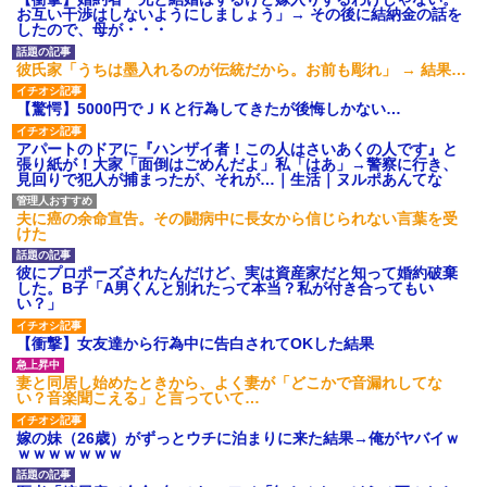
【GIF】JSのカンチョーワロ
お互い干渉はしないようにしましょう」→ その後に結納金の話を
タ
したので、母が・・・
後続車にクラクションを鳴ら
され彼氏が逆切れ。「何クラク
彼氏家「うちは墨入れるのが伝統だから。お前も彫れ」 → 結果…
ション鳴らしてんだ！降りてこ
いよ！」と怒鳴りだし...
【驚愕】5000円でＪＫと行為してきたが後悔しかない…
【衝撃】報酬100万円超の治験
募集がこちらｗｗｗｗｗ(※画像
アパートのドアに『ハンザイ者！この人はさいあくの人です』と
あり)
張り紙が！大家「面倒はごめんだよ」私「はあ」→警察に行き、
【ネット騒然】惨殺されたタ
見回りで犯人が捕まったが、それが…｜生活｜ヌルポあんてな
ワマン頂き女子のこの動画、す
げえええええｗｗｗｗｗｗｗｗ
ｗｗｗ
夫に癌の余命宣告。その闘病中に長女から信じられない言葉を受
けた
【愕然】白のクラウン俺氏、
高速道路左車線を制限速度で走
った結果wwwwwwwwwwww
彼にプロポーズされたんだけど、実は資産家だと知って婚約破棄
した。B子「A男くんと別れたって本当？私が付き合ってもい
百年の恋12-899 食べた量を
い？」
張り合ってくる
【悲報】佐藤輝明・・・２軍
【衝撃】女友達から行為中に告白されてOKした結果
でも盛大にやらかす←あまり悲
しませないでくれ
妻と同居し始めたときから、よく妻が「どこかで音漏れしてな
い？音楽聞こえる」と言っていて…
嫁の妹（26歳）がずっとウチに泊まりに来た結果→俺がヤバイｗ
ｗｗｗｗｗｗｗ