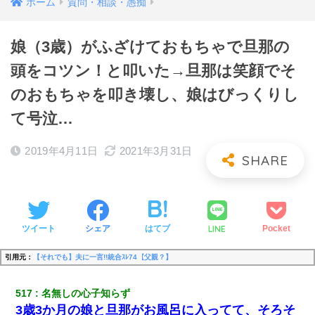
ホーム
質問・相談・愚痴
娘（3歳）がふざけておもちゃで旦那の
頭をコツン！と叩いた→旦那は笑顔でそ
のおもちゃを叩き壊し、娘はびっくりし
て号泣…
2019年4月11日
2021年3月31日
LINE
ツイート
シェア
はてブ
Pocket
引用元：
【それでも】夫に一言!!統合ｽﾚ74【父親？】
517
名無しの心子知らず
3歳3か月の娘と旦那がお風呂に入ってて、そろそ