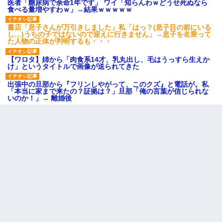
医者「糖尿病で余命1年です」 ワイ「知らんわｗどうせ死ぬなら
食べる量増やすわｗ」→結果ｗｗｗｗｗ
書店「息子さんが万引きしました」私「はっ？(息子目の前にいる
し…)うちの子ではないので迎えに行きません」→息子を名乗って
た人物の正体が判明するも・・・
【ワロタ】姉から「肉食系14才、乳丸出し、毛はうっすら生えか
け」というタイトルで画像が送られてきた
出張中の旦那から『フリンしやがって、このクズ』と電話が。私
「本当に家まで来たの？証拠は？」旦那「俺の言葉が信じられな
いのか！」→ 離婚後