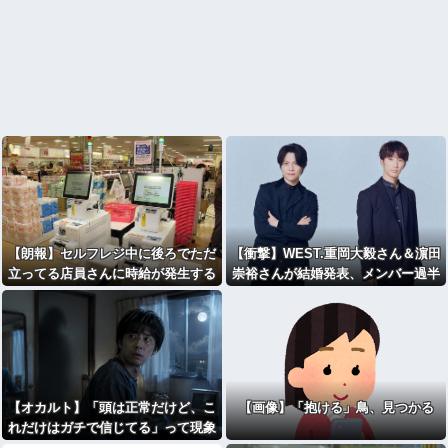
【朗報】セルフレジ中に後ろでただ
【衝撃】WEST.重岡大毅さん＆濵田
立ってる店員さんに時給が発生する
崇裕さんが結婚発表、メンバー過半
のおかしい←3万いいねｗｗｗｗｗ
数が既婚者に・・・・・・・・・
ｗｗｗｗｗ
【オカルト】「頭は正常だけど、こ
【画像】「抱ける」鳥、見つかる
れだけはガチで信じてる」って現象
ある？