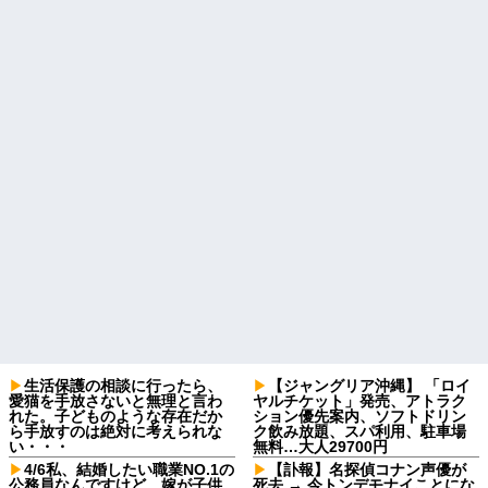
生活保護の相談に行ったら、
【ジャングリア沖縄】 「ロイ
愛猫を手放さないと無理と言わ
ヤルチケット」発売、アトラク
れた。子どものような存在だか
ション優先案内、ソフトドリン
ら手放すのは絶対に考えられな
ク飲み放題、スパ利用、駐車場
い・・・
無料…大人29700円
4/6私、結婚したい職業NO.1の
【訃報】名探偵コナン声優が
公務員なんですけど、嫁が子供
死去 → 今トンデモナイことにな