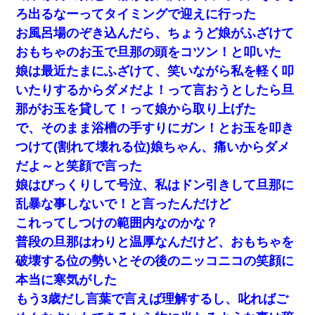
ろ出るなーってタイミングで迎えに行った
お風呂場のぞき込んだら、ちょうど娘がふざけて
おもちゃのお玉で旦那の頭をコツン！と叩いた
娘は最近たまにふざけて、笑いながら私を軽く叩
いたりするからダメだよ！って言おうとしたら旦
那がお玉を貸して！って娘から取り上げた
で、そのまま浴槽の手すりにガン！とお玉を叩き
つけて(割れて壊れる位)娘ちゃん、痛いからダメ
だよ～と笑顔で言った
娘はびっくりして号泣、私はドン引きして旦那に
乱暴な事しないで！と言ったんだけど
これってしつけの範囲内なのかな？
普段の旦那はわりと温厚なんだけど、おもちゃを
破壊する位の勢いとその後のニッコニコの笑顔に
本当に寒気がした
もう3歳だし言葉で言えば理解するし、叱ればご