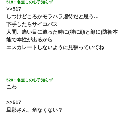
→笑いが止まらなくなり・・・
518
名無しの心子知らず
>>517
姉旦那の友達「ほんとのパパだよ～」私のお腹を触ってほざく。
しつけどころかモラハラ虐待だと思う…
→思わず手を叩いて振り払ったら…
下手したらサイコパス
人間、痛い目に遭った時に(特に頭と顔に)防衛本
夫に癌の余命宣告。その闘病中に長女から信じられない言葉を受
けた
能で本性が出るから
エスカレートしないように見張っていてね
スマホを与えられて、中学卒業する頃にはすっかり女叩きに洗脳
された弟が、大学進学のために一人暮らししたいと言い出した。
32歳ワイ、34歳の可愛い女と付き合うも現実を知ってしまい無事
死亡・・・
520
名無しの心子知らず
こわ
義兄嫁が義実家で「コロナ陽性だったからこのまま療養させて下
さい」と言い出してド修羅場になった
>>517
旦那さん、危なくない？
妻が亡くなったんだけど正直ガチで嬉しい
医者「糖尿病で余命1年です」 ワイ「知らんわｗどうせ死ぬなら