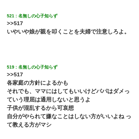
食べる量増やすわｗ」→結果ｗｗｗｗｗ
521
名無しの心子知らず
友人「酒の勢いで女先輩をホテルに連れ込んだｗｗｗｗｗ」俺
「…」
>>517
いやいや娘が親を叩くことを夫婦で注意しろよ。
「お前の父ちゃんは自宅警備員」とかからかわれたけど、実はと
んでもない仕事に就いていた
日曜日、会社の窓を見ると同僚の姿。俺（あれ？ディズニーシー
じゃ？）→俺電話「今何してんの？」同僚「シーで並んでるこ
519
名無しの心子知らず
と！」俺「会社にいない？」→次の瞬間、すごい鳥肌が立った
>>517
各家庭の方針によるかも
【不幸な結婚式】新郎親族「ブスのくせにドレスなんか着ちゃっ
てさ～ほんと恥ずかしいわよね～（大声」新郎両親「！！！（土
それでも、ママにはしてもいいけどパパはダメっ
下座」→ 結果・・・
ていう理屈は通用しないと思うよ
子供が混乱するから可哀想
旦那が長男のDNA鑑定をしたら血縁関係0%だった。旦那「やっぱ
りウワキしてたんだな…」長男「俺は誰の子供なの？」長女・次
自分がやられて嫌なことはしない方がいいよね っ
男「ウワキ女！」
て教える方がマシ
【悲報】お風呂で父親と姉が完全に行為してるんだが...