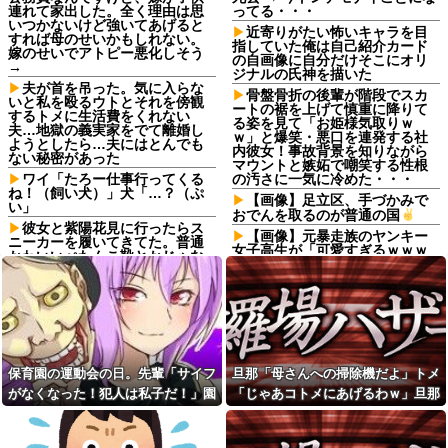
連れて家出した。全く理由は思
ってる・・・
いつかないけど強いてあげると
近寄りがたい怖いキャラを目
すれば母のせいかもしれない。
指していた俺は自己紹介カード
嫁のせいでアトピー悪化しそう
の自画像に自分だけそこにオリ
→
ジナルの氏神を描いた
夫が首を吊った。気に入らな
骨盤骨折の後輩が階段でスカ
いと私を殴るウトとそれを傍観
ートの裾を上げて慎重に降りて
するトメに生活費をくれない
る姿を見て「お姫様気取りｗ
夫…地獄の義実家をでて離婚し
ｗ」と爆笑・悪口を連発する社
ようとしたら…夫にはとんでも
内彼女！事故背景を知りながら
ない秘密があった
マウントと嫉妬で嘲笑する性根
ワイ「たろー仕事行ってくる
の汚さに一気に冷めた・・・
ね！（飼い犬）」犬「…？（ぷ
【画像】足立区、手づかみで
い」
おでんを取るのが普通の国
彼女と紫陽花見に行ったらス
【画像】元暴走族のヤンキー
ニーカーを履いてきてた。普通
女子高生が「可愛すぎるｗｗｗ
かわいいぺたんこ靴とかじゃな
ｗ」ﾊﾟｼｬ!!⇒
いの？コーヒーや手作り菓子も
持ってこないしさぁ…
【動画】あのちゃん、また
我々をシコらすｗｗｗｗｗｗｗ
予定より早めに家に帰宅。リ
ｗｗｗｗｗｗｗｗｗｗｗｗｗｗ
ビングに「裸の嫁」と男がい
ｗｗｗ他
た。まさかの不倫現場に遭遇...
【画像あり】ギャル「おにー
娘が某アニメのキャラにハマ
さんイケメンだしどこでもつい
って推し活してる。それを控え
保育園の運動会の日。先輩「サイフ
旦那「母さんへの掃除機だよ」トメ
て行くよ♡♡♡♡」⇒♡♡
させた方がいいのか塾の人に相
がなくなった！犯人は私子だ！」園
「じゃあコトメにあげるわｗ」旦那
談したら...
スキマスイッチの全力少年と
かいう曲ｗｗｗ
長「警察沙汰は勘弁して～」→誰も
「ふざけるな！」→誕生会が修羅場
妻「うちの夫に手を出したで
しょ！」営業女性「違いま
我が家のボドゲ趣味に「古臭
味方がいないと思ったその時…
になって…
す！」→会社中を巻き込む大騒
いｗｗ」とマウントを取ってき