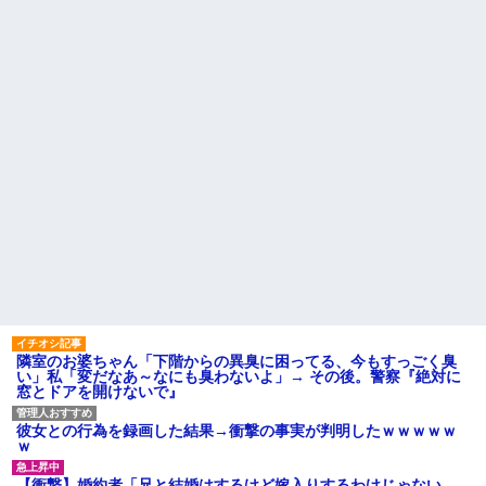
あってる？」 取専「あって
られていいよなぁ。俺なんか忙
る」→結果『こう』なったんだ
しくて寝る暇ねーもん。どうせ
がコレワイが悪いん
暇でしょ？俺のＤＶＤコピっと
か？？？？？？？？
いてよ」
粉末スープ、液体スープ、調
【驚愕】養育費を払い続けた
味オイル「食べる『直前』に入
結果…元妻の裏切りが判
れてください！！」
明！！！その理由がこれｗｗｗ
ｗ
【驚愕】PTA会長「PTA参加拒
否した親へ最終警告。こうなっ
職場で電話を取った新入社員
てもいい？」←コレはどっちが
の女子がヒワイなことを言われ
悪いのか？大論争が巻き起こっ
てショックを受けたことがあっ
てしまう…
た
【しまった…】 コトメに追い
主な税金の成り立ちを調べて
出されたトメと二世帯住宅を建
みたよ
て、「２F(夫婦のエリア)には絶
対に上がらない」という約束を
したが、早速破って2Fに上が...
ハードオフに売っていた4万
4000円のフィギュアがヤバすぎ
るｗｗｗｗｗｗ「こんな高い
の？ｗｗ」「逆に超安い」
隣室のお婆ちゃん「下階からの異臭に困ってる、今もすっごく臭
私「ちょっと、人の家の金庫
い」私「変だなあ～なにも臭わないよ」→ その後。警察『絶対に
触らないでよ！」キチママ『そ
窓とドアを開けないで』
こに金庫があったから、開けて
みようとしただけ☆』義兄「泥
は出てけ！二度と来るな！」結
彼女との行為を録画した結果→衝撃の事実が判明したｗｗｗｗｗ
果・・・
ｗ
私「初めて飲む味だけどなん
のお茶？」彼「ちっ！」私「」
【衝撃】婚約者「兄と結婚はするけど嫁入りするわけじゃない。