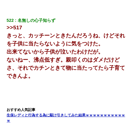
俺「初対面でなに言ったか覚えてる？」嫁「臭いんだよ！キモオ
タ？だっけ？」俺「だいたい合ってる。で、なんで告白してきた
の？」→
522
名無しの心子知らず
>>517
きっと、カッチーンときたんだろうね、けどそれ
【衝撃】婚約者「兄と結婚はするけど嫁入りするわけじゃない。
お互い干渉はしないようにしましょう」→ その後に結納金の話を
を子供に当たらないように気をつけた。
したので、母が・・・
出来てないから子供が泣いたわけだが。
ないねー、沸点低すぎ。親叩くのはダメだけど
童貞俺、宅飲みした女友達2人を家に泊めた結果ｗｗｗｗｗｗ
さ、それでカチンときて物に当たってたら子育て
【戦争】不妊の俺嫁に弟嫁が2日間4歳児を託児 俺嫁はそこまで気
できんよ。
にしてなかったが、あまりにも子供が俺嫁に懐くので最後らへん
顔引きつってた → そして弟嫁が迎えに来た翌日…
我が家のガレージに見知らぬ車。俺「もしもし、玄関にもシャッ
ターリモコンあるだろ？DOWNのボタン押してｗ」→ 待つこと１
時間弱・・・
生保レディと行為する為に駆け引きしてみた結果ｗｗｗｗｗｗｗｗｗｗｗ
ｗ
[緊急]ベロベロの女に声をかけて行為してきた結果