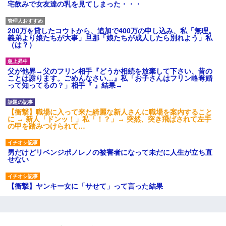
宅飲みで女友達の乳を見てしまった・・・
200万を貸したコウトから、追加で400万の申し込み、私「無理。
義弟より娘たちが大事」旦那「娘たちが成人したら別れよう」私
（は？）
父が他界→父のフリン相手『どうか相続を放棄して下さい、昔の
ことは謝ります。ごめんなさい…』私「お子さんはフリン略奪婚
って知ってるの？」相手『 』結果→
【衝撃】職場に入って来た綺麗な新人さんに職場を案内すること
に → 新人「ドンッ！」私「！？」→ 突然、突き飛ばされて左手
の甲を踏みつけられて…
男だけどリベンジポノレノの被害者になって未だに人生が立ち直
せない
【衝撃】ヤンキー女に「サせて」って言った結果
旦那の元嫁「離婚したとはいえ、私が本来の妻。許可なく結婚す
るなんてどういう神経してるの？離婚届を記入して持って来い」