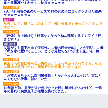
食べる量増やすわｗ」→結果ｗｗｗｗｗ
わい(42)渋谷の夜のサービスで19の女の子にゴックンさせた結果
ｗｗｗｗｗｗｗｗ
見合いにて。嫁「はじめまして」俺「失礼ですが○○さんご本人で
すか？」
【画像】女上司(30)「終電なくなったね…部屋くる？」ワイ「行
きます！」
父親がくも膜下出血で突然ﾀﾋ。→母の貯金が0なことが判明。→母
「私を家に置いてほしい、どうか見捨てないで(土下座」俺・嫁
「…」
最近うちの庭に知らない男の人がしょっちゅう入ってくる。それ
を職場で愚痴ったら、同僚男性が怒鳴りつけてきた。
「お前の父ちゃんは自宅警備員」とかからかわれたけど、実はと
んでもない仕事に就いていた
10年ほど前、息子がまだ年中だった時に離婚したんだけど、一昨
年の暮れに突然息子が職場を訪ねてきた。