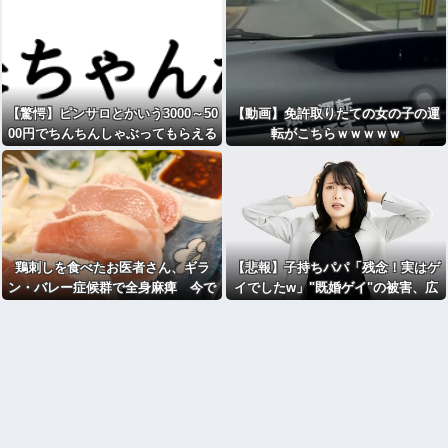
【驚愕】ピンサロとかいう3000～50
【動画】免許取りたての女の子の運
00円でちんちんしゃぶってもらえる
転がこちらｗｗｗｗｗ
場所wwww
鶏刺しを食べたお医者さん、ギラ
【悲報】子持ちパパ「残念！実はゲ
ン・バレー症候群で全身麻痺 今で
イでしたw」"既婚ゲイ"の被害、広
も車いす生活
がる……