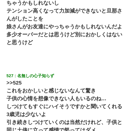
ちゃうかもしれないし
新築の家で。クラクラするくらいの「白粉の匂い」が鼻につくも
嫁＆娘「そんな匂いしない…」ある日、友人奥「素敵なアンティ
テンション高くなって力加減ができないと旦那さ
ークですね！」俺（！？）
んがしたことを
娘さんがお友達にやっちゃうかもしれないんだよ
多少オーバーだとは思うけど別におかしくはない
と思うけど
527
名無しの心子知らず
>>525
これをおかしいと感じないなんて驚き
子供の心情を想像できない人もいるのね…
しつけてもすぐにハイそうですかと聞いてくれる
3歳児は少ないよ
引き続きしつけていくのは当然だけれど、子供と
同じ土俵に立って感情で怒ってはダメ