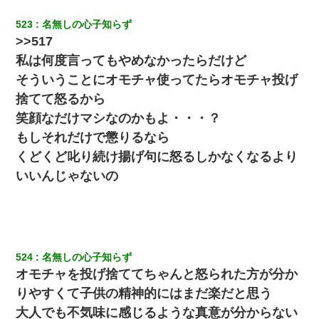
義兄嫁「娘が大学に入ったら下宿させて」私「しつこい、学校斡
旋のアパートに行け」→ 旦那が義兄に通報したら「志望校を変え
523
名無しの心子知らず
ろ！」とキレて・・・
>>517
私は何度言ってもやめなかったらだけど
【まぬけ】夫「離婚だ！」私「わかった。で？」夫「慰謝料
そういうことにオモチャ使ってたらオモチャ投げ
だ！」私「いいけど弁護士通して。私も請求する」夫「」
捨てて怒るから
笑顔なだけマシなのかもよ・・・？
ずっとニートだと思ってた同居の義弟が投資で旦那より稼いでる
とか知らなかった…
もしそれだけで懲りるなら
くどくど叱り続け揚げ句に怒るしかなくなるより
13歳娘が元嫁のところから逃げてきた。どう扱ったらいいのかわ
からない
いいんじゃないの
何年か前に妹は離婚している。当時生まれた姪が義弟の子じゃな
かったため妹有責での離婚になり…
524
名無しの心子知らず
テレワーク上司「会議中はカメラ付けろ！」女社員「え、事前連
絡無しは無理」上司「いいから付けろ！」→
オモチャを投げ捨ててちゃんと怒られた方が分か
りやすくて子供の精神的にはまだ楽だと思う
私（23）冗談のつもりで上司（27）に胸を揉ませた結果・・・
大人でも不気味に感じるような真意が分からない