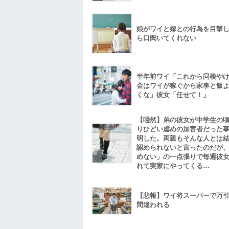
娘がワイと嫁との行為を目撃
ら口聞いてくれない
半年前ワイ「これから同棲や
金はワイが稼ぐから家事と飯
くな」彼女「任せて！」
【唖然】弟の彼女が中学生の
りひどい虐めの加害者だった
明した。両親もそんな人とは
認められないと言ったのだが
めない」の一点張りで毎週彼
れて実家にやってくる…
【悲報】ワイ将スーパーで万
間違われる