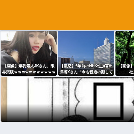
【画像】爆乳素人JKさん、限
【激怒】5年前のNHK性加害出
【画像】
界突破ｗｗｗwｗｗｗｗｗｗｗ
演者Xさん「今も普通の顔して
社
ｗ
芸能活動して
る」・・・・・・・・・