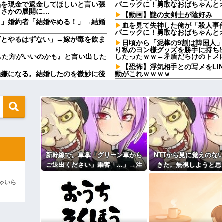
品を現金で返金してほしいと言い張
パニックに！勇敢なおばちゃんと
まさかの展開に…
【動画】謎の女剣士が陰好み
う」婚約者「結婚やめる！」→結婚
血を見て失神した俺が「殺人事
パニックに！勇敢なおばちゃんと
ざとやるはずない」→嫁が毒を飲ま
日頃から「泥棒の9割は韓国人
り私のヨン様グッズを勝手に持ち
した方がいいのかも』と言い出した
したったｗｗ←矛盾だらけのトメ
【恐怖】浮気相手との写メをLI
機嫌になる。結婚したのを微妙に後
動がこれｗｗｗｗ
急いで曲がり角を曲がったとき
私たち「じゃあお言葉に甘えて…」
っとんだ
ていて…
石材店事務の面接行ってきたが
 w w w w w w w w
清掃、草取りとかが仕事ｗ
なかったです」←これほんまかぁ？
【画像】このボケて、破壊力あ
コトメの結婚式で、知らない間
けど質問ある？
旦那の同僚女が旦那の元カノ。
二被告に懲役7年の求刑←これ…
で残業したり二人で出張に行った
嘘つくのかな
新幹線で。車掌「グリーン車から
NTTから見に覚えのな
」に改名ｗｗｗｗｗｗｗｗ
休んだ翌日、先輩パートに申し
ご退出ください」乗客「…」→注
きた。無視しようと思
ください」乗客「…」→注意されて
た。このパートの性格悪くないか
さかの展開に…
意されても動かない乗客を見てい
ら、とんでもない事実
【速報】専門家「イオンモール
ゃいら
ィギュアがヤバすぎるｗｗｗｗｗｗ
たら、その直後まさかの展開に…
て…
ど…」
24歳の嫁に性的な魅力を感じ
よ！」キチママ『そこに金庫があっ
「泥は出てけ！二度と来るな！」結
主な税金の成り立ちを調べてみ