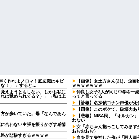
早く作れよノロマ！底辺職はキビ
【画像】女土方さん(21)、企
な！」→ すると…
ｗｗｗｗｗｗｗ
を覚えようともしない、しかも私に
仲良し女子3人が同じ中学を一
これは舐められてる？）」→私は上
ってと言ってる
【訃報】名探偵コナン声優が死去
【画像】このボケて、破壊力あ
る方が歩いていた。母「なんであん
【悲報】NISA民、『オルカン』『S
わない
屈に合わない主張を振りかざす感情
女「赤ちゃん抱っこしてみます
・
おおおおお）
末路が悲惨すぎるｗｗｗｗ
血を見て失神した俺が「殺人事