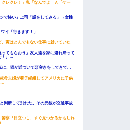
！クレクレ！」私「なんでよ」Ａ「ケー
マジで怖い」上司「話をしてみる」→女性
」ワイ「行きます！」
ど、実はとんでもない仕事に就いていた
祝ってもらおう』友人達を家に連れ帰って
な！』→
私に、猫が近づいて頭突きをしてきて…
→叔母夫婦が養子縁組してアメリカに子供
い…
わと判断して別れた。その元彼が交通事故
。警察『目立つし、すぐ見つかるかもしれ
』