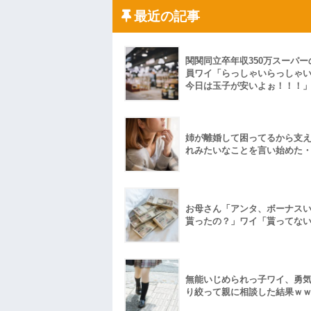
私「初めて飲む味だけどなんのお茶？」
最近の記事
【GIF】JSのカンチョーワロタ
後続車にクラクションを鳴らされ彼氏が
んだ！降りてこいよ！」と怒鳴りだし...
【衝撃】報酬100万円超の治験募集がこち
関関同立卒年収350万スーパー
【ネット騒然】惨殺されたタワマン頂き
員ワイ「らっしゃいらっしゃ
ｗｗｗｗｗｗｗｗｗｗ
今日は玉子が安いよぉ！！！
【愕然】白のクラウン俺氏、高速道路左
wwwwwwwwwwww
百年の恋12-899 食べた量を張り合って
【悲報】佐藤輝明・・・２軍でも盛大に
姉が離婚して困ってるから支
れ
れみたいなことを言い始めた
お母さん「アンタ、ボーナス
貰ったの？」ワイ「貰ってな
無能いじめられっ子ワイ、勇
り絞って親に相談した結果ｗ