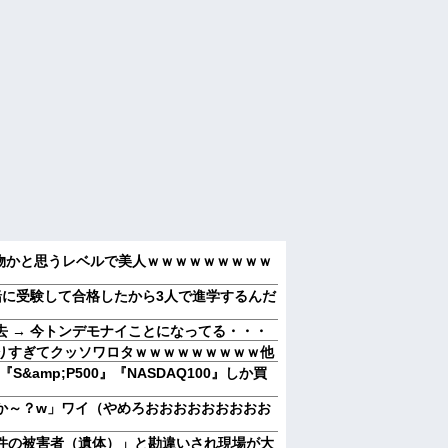
画物かと思うレベルで美人ｗｗｗｗｗｗｗｗｗ
緒に受験して合格したから3人で進学するんだ
 → 今トンデモナイことになってる・・・
りすぎてクッソワロタｗｗｗｗｗｗｗｗｗ他
&amp;P500』『NASDAQ100』しか買
か～？w」ワイ（やめろおおおおおおおおお
件の被害者（遺体）」と勘違いされ現場が大