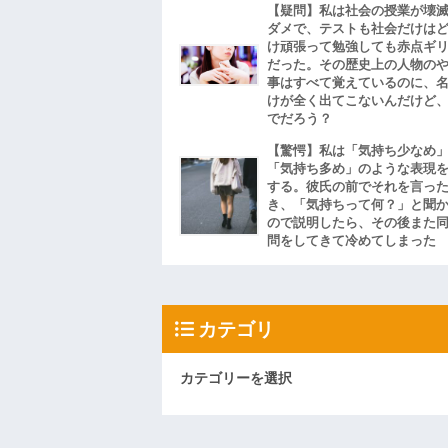
【疑問】私は社会の授業が壊
ダメで、テストも社会だけは
け頑張って勉強しても赤点ギ
だった。その歴史上の人物の
事はすべて覚えているのに、
けが全く出てこないんだけど
でだろう？
【驚愕】私は「気持ち少なめ
「気持ち多め」のような表現
する。彼氏の前でそれを言っ
き、「気持ちって何？」と聞
ので説明したら、その後また
問をしてきて冷めてしまった
カテゴリ