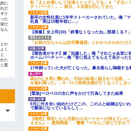
私「まとめ買いして冷凍ストックしてる」Ａ「ずるい
滅的に
チ！バーカ！」→ 後日、Ａ旦那が凸してきた
どれだ
リギリ
新卒の女性社員に1年半ストーカーされていた。俺「
やった
社員「実は10数年前に…」
名前だ
、なん
【画像】女上司(30)「終電なくなったね…部屋くる？
「お前の父ちゃんは自宅警備員」とかからかわれたけ
」とか
をよく
【報告者がキチ】嫁「妊娠した」俺『それじゃあ皆に
たと
ホームパーティー→俺『皆に祝えてもらえて良かった
かれた
同じ質
17年飼っていた犬が亡くなった。鼻水垂らし嗚咽する
高1のとき男に襲われ、不妊の叔母に頼まれて出産。
を連れ帰った。→9・11で叔母夫婦が亡くなってしま
[緊急]ベロベロの女に声をかけて行為してきた結果
9月に付き合い始めたけどこの、この人と結婚はない
で重体になっているらしく…
【唖然】帰宅したら旦那のスポーツカーが消えていた
ません』→ 数時間後・・警察『××さんご存じですか？