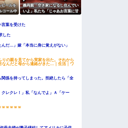
ルビールを
義両親「空き家になるし住んでい
ルコール中
いよ」私たち「じゃあお言葉に甘
察と保健所
えて…」→引っ越した途端、予想
に…
外の出来事が待っていて…
い言葉を受けた
求した
たんだ…」嫁「本当に身に覚えがない」
ふりの親を見てから実家を出た。それから
月なんだと母から連絡がきた…｜生活｜ワ
ら関係を持ってしまった。拒絶したら「全
。
！クレクレ！」私「なんでよ」Ａ「ケー
ｗｗｗｗｗｗ
→叔母夫婦が養子縁組してアメリカに子供