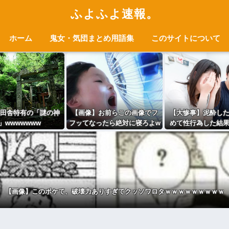
ふよふよ速報。
ホーム
鬼女・気団まとめ用語集
このサイトについて
田舎特有の「謎の神
【画像】お前らこの画像でフ
【大惨事】泥酔し
」wwwwwww
フッてなったら絶対に寝ろよw
めて性行為した結
wwwww
ｗｗｗｗｗｗｗｗ
ｗｗｗ
【画像】このボケて、破壊力ありすぎてクッソワロタｗｗｗｗｗｗｗｗｗ