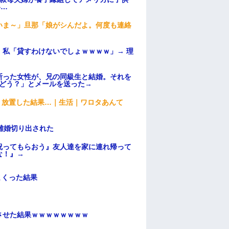
い…
いま～」旦那「娘がシんだよ。何度も連絡
私「貸すわけないでしょｗｗｗｗ」→ 理
）
断った女性が、兄の同級生と結婚。それを
はどう？」とメールを送った→
→ 放置した結果…｜生活｜ワロタあんて
離婚切り出された
祝ってもらおう』友人達を家に連れ帰って
な！』→
まくった結果
ンさせた結果ｗｗｗｗｗｗｗｗ