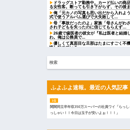
ドラッグストア勤務中。カード払いの商
る女性客。断っても引き下がらず、その後
俺「元カノの写真も思い出だから入れよ
式で使うアルバム選びで大失敗して...
母「事故だったのよ」家族「母さんがわ
され子どもを失ったのに信じてもらえず…
26歳で歯医者の彼女が『私は医者と結婚
わ。俺は公務員で...
優しくて真面目な旦那はたまにすごく不
悔し始めている
義両親「空き家になるし住んでいいよ」
→引っ越した途端、予想外の出来事が待っ
【画像】アイドルのオフ会の光景、レベチw w w
【画像】宇垣美里「学生時代は全然モテ
w w w w w w w w
【速報】ワイ、嫁とのセッ■スが終了した
【緊急】お笑いジャングルポケット斉藤慎
ふよふよ速報。最近の人気記事
【速報】れいわ新選組さん「いのちの党
新幹線で。車掌「グリーン車からご退出
も動かない乗客を見ていたら、その直後ま
関関同立卒年収350万スーパーの社員ワイ「らっし
ハードオフに売っていた4万4000円のフ
「こんな高いの？ｗｗ」「逆に超安い」
っしゃい！！今日は玉子が安いよぉ！！！」
私「ちょっと、人の家の金庫触らないで
たから、開けてみようとしただけ☆』義兄
果・・・