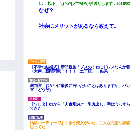
1
：
以下、＼(^o^)／でVIPがお送りします
：
2016/02
なぜ？
社会にメリットがあるなら教えて。
【不幸な結婚式】新郎親族「ブスのくせにドレスなんか着
（大声」新郎両親「！！！（土下座」→ 結果・・・
裁判官「お互いに最後に言いたいことはありますか」バカ
官「どうぞ」
【ワロタ】姉から「肉食系14才、乳丸出し、毛はうっす
てきた
婚活パーティーでよく会う美女がいた。こんな完璧な容姿
思ってた