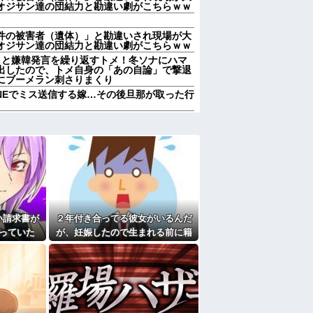
オジサン達の団結力と勘違い劇がこちらｗｗ
件の被害者（遺体）」と勘違いされ現場が大
オジサン達の団結力と勘違い劇がこちらｗｗ
」と嫌韓発言を繰り返すトメ！冬ソナにハマ
出したので、トメ自身の「あの自論」で撃退
にブーメラン刺さりまくり
NEでミス送信する嫁…その後旦那が取った行
、すごい衝撃を受けてリアルに2ｍくらいふ
、募集内容と仕事内容が全然違った。接客と
りすぎてクッソワロタｗｗｗｗｗｗｗｗｗ
にお祝いの歌を弾き語りする事になってた
なのにしょっちゅうペアで仕事してて遅くま
り。なんで「今度の出張は一人で行く」って
い請求書が
２年付き合ってる彼女がいるんだ
送りあるかと確認したらいきなりキレられ
っていた
が、妊娠したので生まれる前に籍
？
が判明し
を入れたいと言われた。俺は種が
熊本の爆心地に”こんなもの”があったんだけ
ほぼ無いはずなのに...
なくなったので離婚したい件
たよ