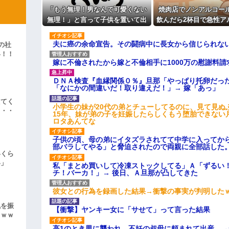
彼「ちっ！」私「」
「もう無理！男なんて可愛くない
焼肉店でノンアルコー
無理！」と言って子供を置いて出
飲んだら2杯目で急性ア
逆切れ。「何クラクション鳴らして
て行った息子嫁
毒になった。それで警
を巻き込む騒ぎ
夫に癌の余命宣告。その闘病中に長女から信じられな
らｗｗｗｗｗ(※画像あり)
の社
女子のこの動画、すげえええええｗ
い！！
嫁に不倫されたから嫁と不倫相手に1000万の慰謝料請
」
車線を制限速度で走った結果
ＤＮＡ検査『血縁関係０％』旦那「やっぱり托卵だっ
「なにかの間違いだ！取り違えだ！」→ 嫁「あっ」
くる
やらかす←あまり悲しませないでく
えてく
小学生の妹が20代の弟とチューしてるのに、見て見ぬ
・・・
15年、妹が弟の子を妊娠したらしくもう堕胎できない
ロタあんてな
子供の頃、母の弟にイタズラされてて中学に入ってか
部バラしてやる」と脅迫されたので両親に全部話した
いくら
い」
私「まとめ買いして冷凍ストックしてる」Ａ「ずるい
チ！バーカ！」→ 後日、Ａ旦那が凸してきた
彼女との行為を録画した結果→衝撃の事実が判明した
気を振
【衝撃】ヤンキー女に「サせて」って言った結果
ｗｗｗ
高1のとき男に襲われ、不妊の叔母に頼まれて出産。