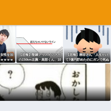
た女性を泊
【悲報】聖隷クリストファー
【悲報】桐谷さん「人生かけ
果ｗｗｗｗ
の150km左腕・高部くん、10
て7億円貯めたのにガンで死ぬ
ｗｗｗｗｗ
奪三振自責点0で負けるｗｗｗ
かも。もっと素直に遊べばよ
ｗｗｗｗｗｗｗ
かった」