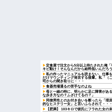
定食屋で注文から5分以上待たされた俺「
キビ動け！そんなんだから給料低いんだろう
私の作ったマニュアルを読まない、仕事
だけマウンティング発言する後輩。私「（
司からの聞き取りに・・・
食器売場通るの苦手なのよね
母と一緒の時に、明らかに足に障害があ
な歩き方なの？ふざけてるの？」
同僚男性とのお付き合いを断ったら「理
的なヒステリー女」と言いふらされて・・
【肥満】 103キロで彼氏にフラれた女の