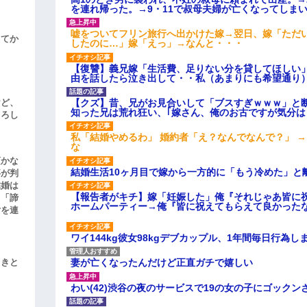
を連れ帰った。→9・11で叔母夫婦が亡くなってしま
嘘をついてフリン旅行へ出かけた嫁→翌日、嫁「ただ
してか
したのに…」嫁「えっ」→なんと・・・
【復讐】義兄嫁「生活費、足りない分を貸してほしい」
由を話したら泣き出して・・私（あまりにも希望通り
【クズ】昔、兄がお見合いして「ブスすぎｗｗｗ」と
けど、
知った兄は荒れ狂い、｢嫁さん、俺のお古ですが気分
よろし
私「結婚やめるわ」 婚約者「え？なんでなんで？」 
な
頃かな
結婚生活10ヶ月目で嫁から一方的に「もう冷めた」と
事が判
結婚は
【報告者がキチ】嫁「妊娠した」俺『それじゃあ皆に
、「諦
ホームパーティー→俺『皆に祝えてもらえて良かった
女を連
ワイ144kg彼女98kgデブカップル、1年間毎日行為し
妻が亡くなったんだけど正直ガチで嬉しい
引きと
わい(42)渋谷の夜のサービスで19の女の子にゴック