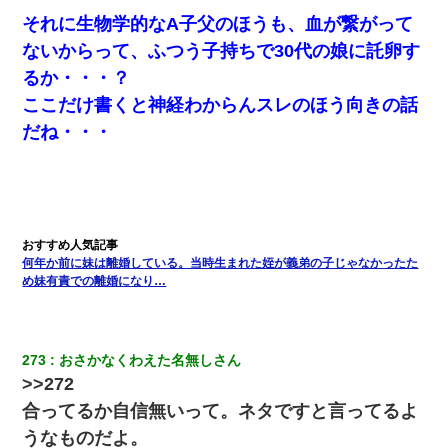
それに生物学的なA子父のほうも、血が繋がって
我が家のガレージに見知らぬ車。俺「もしもし、玄関にもシャッ
ターリモコンあるだろ？DOWNのボタン押してｗ」→ 待つこと１
ないからって、ふつう子持ちで30代の娘に託卵す
時間弱・・・
るか・・・？
ここだけ書くと神経わからんスレのほう向きの話
だね・・・
何年か前に妹は離婚している。当時生まれた姪が義弟の子じゃなかったた
め妹有責での離婚になり…
273
おさかなくわえた名無しさん
>>272
合ってるか自信無いって。ネタですと言ってるよ
うなものだよ。