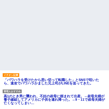
「パワハラを受けたから思い切って転職した」とSNSで呟いた
ら、速攻でパワハラかました元上司がLINEを送ってきた。
高1のとき男に襲われ、不妊の叔母に頼まれて出産。→叔母夫婦が
養子縁組してアメリカに子供を連れ帰った。→9・11で叔母夫婦が
亡くなってしまい…