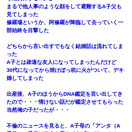
【修羅場】彼女親「カスな家柄のヤツなんかと家族になるのはご
まるで他人事のような顔をして避難するA子父も
めんだ」俺「じゃあ別れます…」→ 彼女「なんで言い返してくれ
なかったの？（泣」
見てしまった
修羅場というか、阿修羅が降臨して去っていく一
アパートのドアに『ハンザイ者！この人はさいあくの人です』と
部始終を目撃した
張り紙が！大家「面倒はごめんだよ」私「はあ」→警察に行き、
見回りで犯人が捕まったが、それが…｜生活｜ヌルポあんてな
どちらから言い出すでもなく結婚話は流れてしま
200万を貸したコウトから、追加で400万の申し込み、私「無理。
った
義弟より娘たちが大事」旦那「娘たちが成人したら別れよう」私
（は？）
A子とは疎遠な友人になってしまったんだけど
30代になってから焼けぼっ杭に火がついて、デキ
【唖然】帰宅したら旦那のスポーツカーが消えていた。警察『目
婚してしまった
立つし、すぐ見つかるかもしれません』→ 数時間後・・警察『××
さんご存じですか？』
出産後、A子のほうからDNA鑑定を言い出してき
隣の部屋の住民の母親、オートロックを突破してマンションに入
たので・・・情けない話だが鑑定させてもらった
り込んできたみたいで、ずっとドアの前で喚いてて滅茶苦茶うる
さかった。
当然俺の子だったが・・・
私（23）冗談のつもりで上司（27）に胸を揉ませた結果・・・
不倫のニュースを見ると、A子母の「アンタ（A