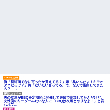
SNSを見て…
職場の流し台に、飲み終わっ
たペットボトルをそのまま放置
【うわぁ】 横向き寝、体に負
する人がいる
担があったと判明ｗｗｗｗｗｗ
ｗ
面接官「このボールペンを1万
円で売って下さい」
プロポーズした彼女のご両親
へ挨拶に行った結果→ 彼女の兄
旦那が激務で寂しいらしく俺
「ああああおおおお！！」 俺
にお誘いメールを山ほど送って
『！？』 兄がいるのは聞いてた
くる嫁のママ友。どうにかなる
けど、ガチの池沼だったんだ...
前に距離を置きたいんだが嫁が
ママ友に託児してて「他に預け
ハードオフに売っていた4万
るとこあるの？」
4000円のフィギュアがヤバすぎ
るｗｗｗｗｗｗ「こんな高い
私「夫がギャンブル依存症で
の？ｗｗ」「逆に超安い」
す。でも離婚したくない」一同
「きっぱり辞めさせるべき」→
私「ちょっと、人の家の金庫
私「回数を減らすって言ってく
触らないでよ！」キチママ『そ
れました！」一同「だめだこり
こに金庫があったから、開けて
ゃ」
みようとしただけ☆』義兄「泥
は出てけ！二度と来るな！」結
主な税金の成り立ちを調べて
果・・・
みたよ
私「初めて飲む味だけどなん
のお茶？」彼「ちっ！」私「」
俺「初対面でなに言ったか覚えてる？」嫁「臭いんだよ！キモオ
タ？だっけ？」俺「だいたい合ってる。で、なんで告白してきた
【GIF】JSのカンチョーワロ
の？」→
タ
後続車にクラクションを鳴ら
され彼氏が逆切れ。「何クラク
夫の友達がBBQを定期的に開催して夫婦で参加してたんだけど、
ション鳴らしてんだ！降りてこ
女性側のリーダーみたいな人に「BBQは友達とやりなよ！」と言
いよ！」と怒鳴りだし...
われて…
【衝撃】報酬100万円超の治験