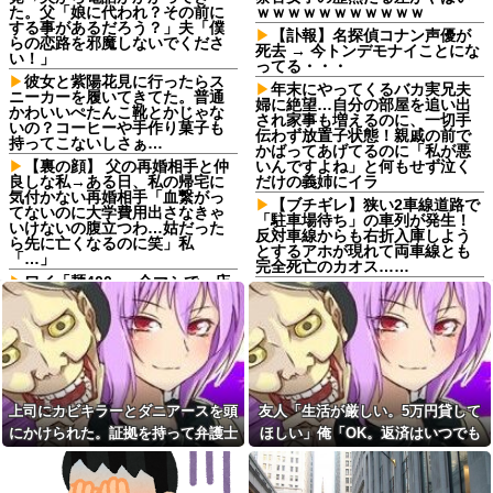
た。父「娘に代われ？その前に
ｗｗｗｗｗｗｗｗｗｗｗ
する事があるだろう？」夫「僕
【訃報】名探偵コナン声優が
らの恋路を邪魔しないでくださ
死去 → 今トンデモナイことにな
い！」
ってる・・・
彼女と紫陽花見に行ったらス
年末にやってくるバカ実兄夫
ニーカーを履いてきてた。普通
婦に絶望…自分の部屋を追い出
かわいいぺたんこ靴とかじゃな
され家事も増えるのに、一切手
いの？コーヒーや手作り菓子も
伝わず放置子状態！親戚の前で
持ってこないしさぁ…
かばってあげてるのに「私が悪
【裏の顔】 父の再婚相手と仲
いんですよね」と何もせず泣く
良しな私→ある日、私の帰宅に
だけの義姉にイラ
気付かない再婚相手「血繋がっ
【ブチギレ】狭い2車線道路で
てないのに大学費用出さなきゃ
「駐車場待ち」の車列が発生！
いけないの腹立つわ…姑だった
反対車線からも右折入庫しよう
ら先に亡くなるのに笑」私
とするアホが現れて両車線とも
「…」
完全死亡のカオス……
ワイ「麺400g、全マシで」店
『ドッキリGP』、松田元太と
主「ウチのマシは多いです
中年男性スタッフの“息吐きかけ
よ！」ワイ「いいから」
合い”企画に「嫌すぎる」…相次
母が父の長年のフリンを理由
ぐ男性アイドルへの“悪ノリ”に
に離婚を要求してきた。父も私
一部視聴者が苦言
も驚いたが母の言い分を聞くと...
『ドッキリGP』、松田元太と
義母「俺さん、彼女はいない
中年男性スタッフの“息吐きかけ
の？」俺「いません」義母「嫁
合い”企画に「嫌すぎる」…相次
上司にカビキラーとダニアースを頭
友人「生活が厳しい。5万円貸して
子、チャンスよ！」→その瞬
ぐ男性アイドルへの“悪ノリ”に
にかけられた。証拠を持って弁護士
ほしい」俺「OK。返済はいつでも
間、嫁が顔を真っ赤にして…
一部視聴者が苦言
に相談したら...
いいよ」→後日、友人のSNSを見
一人っ子母子家庭育ちワイ(26)
昨日の元旦に義実家に集まっ
無職の母親が再婚するらしくて
た際に、私実家にいつ行こうか
て…
驚愕
って相談していたら義弟嫁が行