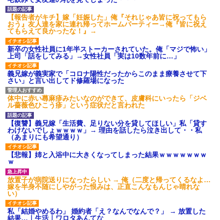
【報告者がキチ】嫁「妊娠した」俺『それじゃあ皆に祝ってもら
おう』友人達を家に連れ帰ってホームパーティー→俺『皆に祝え
てもらえて良かったな！』→
新卒の女性社員に1年半ストーカーされていた。俺「マジで怖い」
上司「話をしてみる」→女性社員「実は10数年前に…」
義兄嫁が義実家で「コロナ陽性だったからこのまま療養させて下
さい」と言い出してド修羅場になった
体中に赤い蕁麻疹みたいなのができて、皮膚科にいったら「ジベ
ル薔薇色ひこう疹」という症状だと言われた
【復讐】義兄嫁「生活費、足りない分を貸してほしい」私「貸す
わけないでしょｗｗｗｗ」→ 理由を話したら泣き出して・・私
（あまりにも希望通り）
【悲報】姉と入浴中に大きくなってしまった結果ｗｗｗｗｗｗｗ
ｗ
放置子が病院送りになったらしい → 俺（二度と帰ってくるなよ…
嫁を半身不随にしやがった恨みは、正直こんなもんじゃ晴れな
い）
私「結婚やめるわ」 婚約者「え？なんでなんで？」 → 放置した
結果…｜生活｜ワロタあんてな