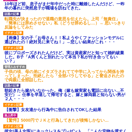
募集がこちらｗｗｗｗｗ(※画像
10年ほど前、息子がまだ年中だった時に離婚したんだけど、一昨
あり)
年の暮れに突然息子が職場を訪ねてきた。
【ネット騒然】惨殺されたタ
ワマン頂き女子のこの動画、す
転職先が決まったので退職の意思を伝えたら。上司「無責任」
げえええええｗｗｗｗｗｗｗｗ
「簡単には辞めさせない」私（どうせ辞めるし…）→ 思いっきり
ｗｗｗ
反論をしてみた
【愕然】白のクラウン俺氏、
高速道路左車線を制限速度で走
【画像】女の子「お母さん！！私ようやくファッションモデルに
った結果wwwwwwwwwwww
選ばれたの！絶対見に来てね！」→悲しい結果がこれ・・・
百年の恋12-899 食べた量を
張り合ってくる
彼にプロポーズされたんだけど、実は資産家だと知って婚約破棄
した。B子「A男くんと別れたって本当？私が付き合ってもい
【悲報】佐藤輝明・・・２軍
い？」
でも盛大にやらかす←あまり悲
しませないでくれ
子供の頃、母の弟にイタズラされてて中学に入ってから関係を持
ってしまった。拒絶したら「全部バラしてやる」と脅迫されたの
で両親に全部話した。
朝起きたら嫁がいなかった。俺（嫁も嫁実家も電話に出ない…不
安だ）→ 仕事を早退して帰宅すると、嫁と嫁両親と知らない男が
２人・・・
【衝撃】女友達から行為中に告白されてOKした結果
【驚愕】5000円でＪＫと行為してきたが後悔しかない…
彼女(美人女医)にネックレスをプレゼント。「こんな安物を渡すく