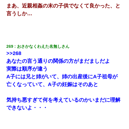
まあ、近親相姦の末の子供でなくて良かった、と
俺「初対面でなに言ったか覚えてる？」嫁「臭いんだよ！キモオ
タ？だっけ？」俺「だいたい合ってる。で、なんで告白してきた
言うしか…
の？」→
姉旦那の友達「ほんとのパパだよ～」私のお腹を触ってほざく。
→思わず手を叩いて振り払ったら…
269
おさかなくわえた名無しさん
居酒屋にて。兄の紹介者「お酒飲みなって」私「未成年なので無
>>268
理です！」酷すぎるワードの連発で、耐えきれず店員に5千円を渡
し「お勘定です。逃がして下さい」その後、録音内容を父に聞か
あなたの言う通りの関係の方がまだましだよ
せたら...
実際は順序が違う
A子には兄と姉がいて、姉の出産後にA子祖母が
ナンパにほいほい付いていった私、地獄に落ちる
亡くなっていて、A子の妊娠はそのあと
妻と同居し始めたときから、よく妻が「どこかで音漏れしてな
い？音楽聞こえる」と言っていて…
気持ち悪すぎて何を考えているのかいまだに理解
できないよ・・・
旦那の元カノをSNSで探して写真を保存して顔面評価スレで写真
を晒してた。ほとんどがブスという評価の中で二人ほど意外に好
評価で苦々しく思った