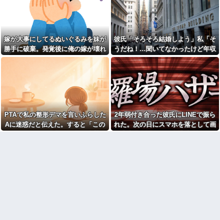
きたいと言い出した。私「なん
【画像】ワイ底辺期間工の夕
で？餅好きなの？」義弟嫁「」
食がこちらｗｗｗｗｗ
←信じられない理由だっ
【画像】速水もこみちが新オ
た・・・
ープンしたカフェ、サンドイッ
義弟嫁「将来は実家のお金で
嫁が大事にしてるぬいぐるみを妹が
彼氏「そろそろ結婚しよう」私「そ
チ1つ3000円←コレは妥当だと思
家を買う予定なの」私「え？う
う？？？？？？
勝手に破棄。発覚後に俺の嫁が壊れ
うだね！…聞いてなかったけど年収
ちの実家の？」→勝手な人生設
【画像】美容師「…手は尽く
計を聞かされ絶句して…
た
とかって聞いてもいい？」彼氏「2
しました」陰キャ女子「…
年末にやってくるバカ実兄夫
億かな」私「……は？」
ｯ！！」→結果をご覧くださいw
婦に絶望…自分の部屋を追い出
w w w w w w w
され家事も増えるのに、一切手
【オイィィィィィィ！！】秋
伝わず放置子状態！親戚の前で
田県職員、ラ○ホテルと思われる
かばってあげてるのに「私が悪
場所から記者会見に参加してし
いんですよね」と何もせず泣く
まった結果w w w w w w w w
だけの義姉にイラ
PTAで私の整形デマを言いふらした
2年弱付き合った彼氏にLINEで振ら
養子だと知った10歳の息子か
【画像】人気女子アナさんの
Aに迷惑だと伝えた。すると「この
れた。次の日にスマホを落として画
ら「本当の親に会いたい」と相
谷〇厳選ｗｗｗｗ他
談された。正直に答えたら夫婦
人整形してるんです！！」と大勢の
面破壊、LINEの移行が出来ず放置し
【修羅場】帰宅したら間男に
関係が急変して…
フルボッコされた結果…その理
保護者の前で叫び出し…
てたら...
児童相談所の前に子供を放置
由がこれｗｗｗ
して帰宅。児相から連絡が来て
会社クビになった正社員だけ
も、もう養育する意思が無いか
ど質問ある？
ら放置していいかな？
【画像】笑える画像、素敵な
人生初の通販を使った義父。
画像、なんでも貼っていけｗｗ
すると、1万円の非常持ち出し袋
ｗｗｗ
が12個も届いてしまい...
【衝撃】女叩きの弟を陰でサ
友人「生活が厳しい。5万円貸
ポートする姉…その真意が怖す
してほしい」俺「OK。返済はい
ぎるｗｗｗｗ
つでもいいよ」→後日、友人の