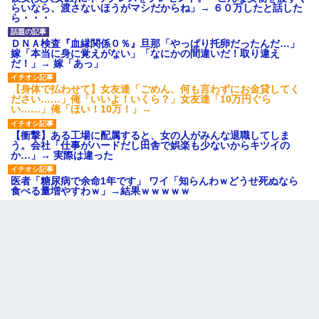
らいなら、渡さないほうがマシだからね」→ ６０万したと話した
ら・・・
ＤＮＡ検査『血縁関係０％』旦那「やっぱり托卵だったんだ…」
嫁「本当に身に覚えがない」「なにかの間違いだ！取り違え
だ！」→ 嫁「あっ」
【身体で払わせて】女友達「ごめん、何も言わずにお金貸してく
ださい……」俺「いいよ！いくら？」女友達「10万円ぐら
い……」俺「ほい！10万！」→
【衝撃】ある工場に配属すると、女の人がみんな退職してしま
う。会社「仕事がハードだし田舎で娯楽も少ないからキツイの
か…」→ 実際は違った
医者「糖尿病で余命1年です」 ワイ「知らんわｗどうせ死ぬなら
食べる量増やすわｗ」→結果ｗｗｗｗｗ