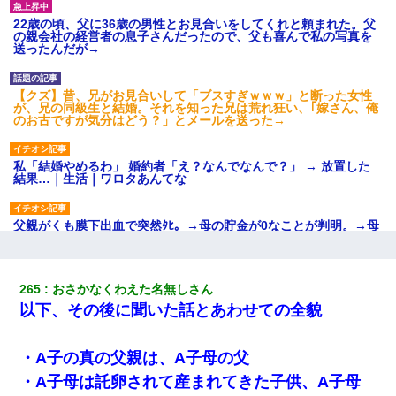
22歳の頃、父に36歳の男性とお見合いをしてくれと頼まれた。父
の親会社の経営者の息子さんだったので、父も喜んで私の写真を
送ったんだが→
【クズ】昔、兄がお見合いして「ブスすぎｗｗｗ」と断った女性
が、兄の同級生と結婚。それを知った兄は荒れ狂い、｢嫁さん、俺
のお古ですが気分はどう？」とメールを送った→
私「結婚やめるわ」 婚約者「え？なんでなんで？」 → 放置した
結果…｜生活｜ワロタあんてな
父親がくも膜下出血で突然ﾀﾋ。→母の貯金が0なことが判明。→母
「私を家に置いてほしい、どうか見捨てないで(土下座」俺・嫁
「…」
265
おさかなくわえた名無しさん
出張中の旦那から『フリンしやがって、このクズ』と電話が。私
以下、その後に聞いた話とあわせての全貌
「本当に家まで来たの？証拠は？」旦那「俺の言葉が信じられな
いのか！」→ 離婚後
・A子の真の父親は、A子母の父
「お前の父ちゃんは自宅警備員」とかからかわれたけど、実はと
・A子母は託卵されて産まれてきた子供、A子母
んでもない仕事に就いていた