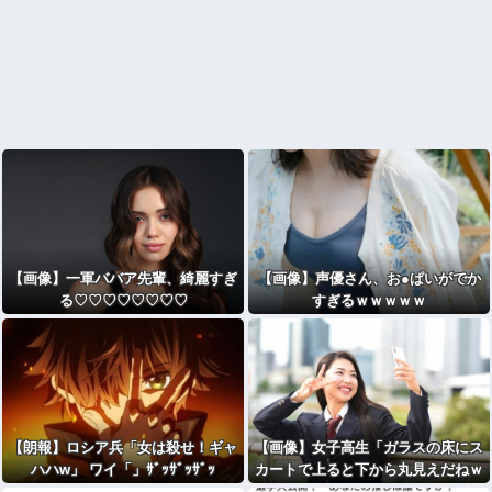
【画像】一軍ババア先輩、綺麗すぎ
【画像】声優さん、お●ぱいがでか
る♡♡♡♡♡♡♡♡
すぎるｗｗｗｗｗ
【朗報】ロシア兵「女は殺せ！ギャ
【画像】女子高生「ガラスの床にス
ハハw」 ワイ「」ｻﾞｯｻﾞｯｻﾞｯ
カートで上ると下から丸見えだねｗ
ｗｗｗｗｗｗｗｗ」ﾊﾟｼｬ……!!!