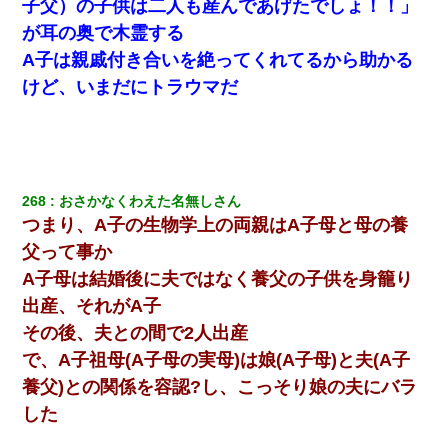
子父）の子供は二人も産んであげたでしょ！！」
旦那が長男のDNA鑑定をしたら血縁関係0%だった。旦那「やっぱ
が耳の奥で木霊する
りウワキしてたんだな…」長男「俺は誰の子供なの？」長女・次
男「ウワキ女！」
A子は親戚付き合いを絶ってくれてるから助かる
けど、いまだにトラウマだ
何年か前に妹は離婚している。当時生まれた姪が義弟の子じゃな
かったため妹有責での離婚になり…
裁判官「お互いに最後に言いたいことはありますか」バカ夫
「…」A「夫を一発殴らせてほしい」裁判官「どうぞ」
268
おさかなくわえた名無しさん
つまり、A子の生物学上の両親はA子母と母の養
【衝撃】嫁父の会社に勤続１０年、手取り１４万 → 俺「２２万も
らえる会社から誘われた。転職したい」義父「クビ！（激怒」嫁
父って事か
「離婚！（激怒」
A子母は結婚後に夫ではなく養父の子供を身籠り
出産、それがA子
【復讐】義兄嫁「生活費、足りない分を貸してほしい」私「貸す
わけないでしょｗｗｗｗ」→ 理由を話したら泣き出して・・私
その後、夫との間で2人出産
（あまりにも希望通り）
で、A子祖母(A子母の実母)は娘(A子母)と夫(A子
養父)との関係を容認?し、こっそり娘の夫にバラ
【衝撃】婚約者「兄と結婚はするけど嫁入りするわけじゃない。
お互い干渉はしないようにしましょう」→ その後に結納金の話を
した
したので、母が・・・