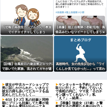
【悲報】高校生カップルさん、教室
【画像】陸上自衛隊小郡駐屯地、風
でイチャイチャしてしまう
俗店みたいなツイートしてしまうｗ
ｗｗｗｗｗｗｗｗ
【訃報】台風前日の遊泳禁止エリア
高校時代、女の先生(27)から「ワイ
で泳いでた家族、流されてガキが逝
くんしか見てなかった…」って言わ
く
れたんやけど
彼女が中古カードショップで
ケンタッキーを予約したので
男に話しかけられた。いきなり
取りに行くと、予約してない人
彼女の持ち歩いてたカードを品
で長蛇の列に。ママ友「そのチ
定めしだしたらしく…
キン譲ってくれない？」私
「え？」→結果…
4/10【クズ】私の妊娠と同時
期にプリンも妊娠してた事が発
【画像】強盗女（27歳）と警
覚→夫から電話がかかってき
察官女子の歴然たる差がやばい