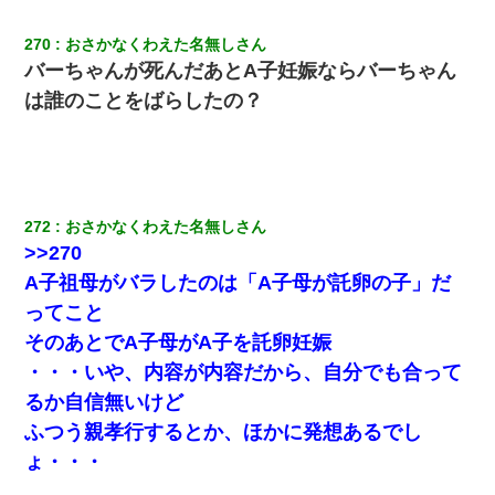
近所のお寺に住み込みで手伝いしてる知的障害のオッサンがい
た。ある日、オッサンが火かき棒を持って顔を真っ赤にしながら
270
おさかなくわえた名無しさん
走り回っていて…
バーちゃんが死んだあとA子妊娠ならバーちゃん
は誰のことをばらしたの？
夫の友達がBBQを定期的に開催して夫婦で参加してたんだけど、
女性側のリーダーみたいな人に「BBQは友達とやりなよ！」と言
われて…
【衝撃】ヤンキー女に「サせて」って言った結果
272
おさかなくわえた名無しさん
>>270
妻が亡くなったんだけど正直ガチで嬉しい
A子祖母がバラしたのは「A子母が託卵の子」だ
ってこと
生保レディと行為する為に駆け引きしてみた結果ｗｗｗｗｗｗｗ
ｗｗｗｗｗ
そのあとでA子母がA子を託卵妊娠
・・・いや、内容が内容だから、自分でも合って
嫁に不倫されたから嫁と不倫相手に1000万の慰謝料請求した
るか自信無いけど
ふつう親孝行するとか、ほかに発想あるでし
テレワーク上司「会議中はカメラ付けろ！」女社員「え、事前連
ょ・・・
絡無しは無理」上司「いいから付けろ！」→