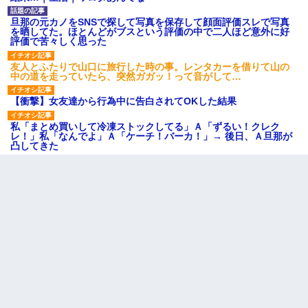
旦那の元カノをSNSで探して写真を保存して顔面評価スレで写真
を晒してた。ほとんどがブスという評価の中で二人ほど意外に好
評価で苦々しく思った
友人とふたりで山口に旅行した時の事。レンタカーを借りて山の
中の道を走っていたら、突然ガガッ！って音がして…
【衝撃】女友達から行為中に告白されてOKした結果
私「まとめ買いして冷凍ストックしてる」Ａ「ずるい！クレク
レ！」私「なんでよ」Ａ「ケーチ！バーカ！」→ 後日、Ａ旦那が
凸してきた