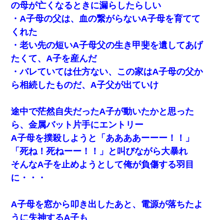
の母が亡くなるときに漏らしたらしい
私は家が貧しくて、手に職をつけようと看護師になった。だけど
・A子母の父は、血の繋がらないA子母を育てて
卒業を控えた年の1月末、車にひかれて看護師になれなくなった。
くれた
・老い先の短いA子母父の生き甲斐を遺してあげ
嫁が弁護士を連れてきて「悪いと思うなら慰謝料を払って離婚し
ろ」→ 俺「完全に恐喝になってますね」「お前、これが詐欺だっ
たくて、A子を産んだ
て知ってる？」
・バレていては仕方ない、この家はA子母の父か
ら相続したものだ、A子父が出ていけ
彼女(37)の情欲がえげつない件ｗｗｗｗｗｗｗ
途中で茫然自失だったA子が動いたかと思った
【戦争】不妊の俺嫁に弟嫁が2日間4歳児を託児 俺嫁はそこまで気
にしてなかったが、あまりにも子供が俺嫁に懐くので最後らへん
ら、金属バット片手にエントリー
顔引きつってた → そして弟嫁が迎えに来た翌日…
A子母を撲殺しようと「ああああーーー！！」
「死ね！死ねーー！！」と叫びながら大暴れ
クラスで一人無口で誰とも話さない男子がいた。→修学旅行に来
なかったその男子に女子達がお土産を渡した。5分後…
そんなA子を止めようとして俺が負傷する羽目
に・・・
彼にプロポーズされたんだけど、実は資産家だと知って婚約破棄
した。B子「A男くんと別れたって本当？私が付き合ってもい
い？」
A子母を窓から叩き出したあと、電源が落ちたよ
うに失神するA子も