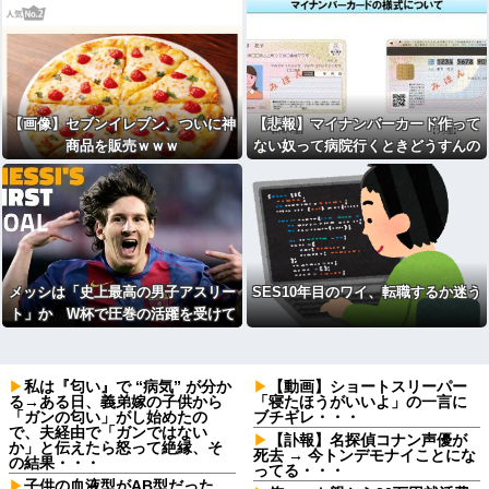
【画像】セブンイレブン、ついに神
【悲報】マイナンバーカード作って
商品を販売ｗｗｗ
ない奴って病院行くときどうすんの
メッシは「史上最高の男子アスリー
SES10年目のワイ、転職するか迷う
ト」か W杯で圧巻の活躍を受けて
米メディアが称賛
私は『匂い』で “病気” が分か
【動画】ショートスリーパー
る→ある日、義弟嫁の子供から
「寝たほうがいいよ」の一言に
「ガンの匂い」がし始めたの
ブチギレ・・・
で、夫経由で「ガンではない
【訃報】名探偵コナン声優が
か」と伝えたら怒って絶縁、そ
死去 → 今トンデモナイことにな
の結果・・・
ってる・・・
子供の血液型がAB型だった。