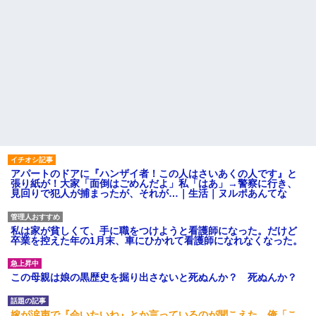
アパートのドアに『ハンザイ者！この人はさいあくの人です』と
張り紙が！大家「面倒はごめんだよ」私「はあ」→警察に行き、
見回りで犯人が捕まったが、それが…｜生活｜ヌルポあんてな
私は家が貧しくて、手に職をつけようと看護師になった。だけど
卒業を控えた年の1月末、車にひかれて看護師になれなくなった。
この母親は娘の黒歴史を掘り出さないと死ぬんか？ 死ぬんか？
嫁が涙声で『会いたいね』とか言っているのが聞こえた。俺「こ