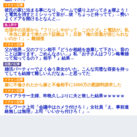
彼氏の家に泊まる事になり、ゲームで盛り上がってさぁ寝よう！
と電気を消すとミシッって音が…彼「ちょっと待ってて」→勢い
よくドアを開けるとなんと…
出張中の旦那から『フリンしやがって、このクズ』と電話が。私
「本当に家まで来たの？証拠は？」旦那「俺の言葉が信じられな
いのか！」→ 離婚後
父が他界→父のフリン相手『どうか相続を放棄して下さい、昔の
ことは謝ります。ごめんなさい…』私「お子さんはフリン略奪婚
って知ってるの？」相手『 』結果→
婚活パーティーでよく会う美女がいた。こんな完璧な容姿を持っ
てしても結婚て難しいんだなぁ…と思ってた
嫁に不倫されたから嫁と不倫相手に1000万の慰謝料請求した
ワイアラサー主婦、昨晩久しぶりに夫と致した結果ｗｗｗｗｗ
テレワーク上司「会議中はカメラ付けろ！」女社員「え、事前連
絡無しは無理」上司「いいから付けろ！」→