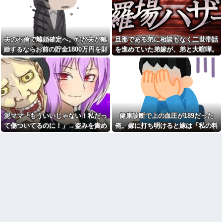
レベル高過ぎる件w w w w w w
生理の予定が８月６日なんだ
w w w
けど７月２９日にドバッと鮮血
【衝撃】広末涼子さんが地上
でたから生理かな？って思った
波にスピード復帰できる理由←
のよね
コレ、誰にも分からない模様w w
夫の不倫で離婚確定へ。だが夫が離
旦那である弟に相談もなく二世帯話
【困惑】嫁の誕生日にサプラ
w w w w w w
イズしたら「苦行だった」と言
婚するならお前の貯金1800万円を財
を進めていた弟嫁が、弟と大喧嘩。
【画像】俺たちの姫本田望
われたんだが…その理由が納得
産分与しろ」と言い出した
その騒動で夫婦仲は最悪になったは
結、久しぶりに画像を投稿した
いかないｗｗｗｗ
結果→やっぱりワイらの姫だっ
ずが…
こども園から孫が怪我した迎
たw w w w w w w w w w
えにと連絡あり。石をどかして
【画像】ワイの会社の女さ
ミミズ集め足の上に石を落とし
ん、『コレ』を強調し過ぎて完
たそうな
全にあたしこ枠を狙ってるんだ
Ａちゃんママは遊園地や水族
がw w w w w w w w w w w w
館が大嫌い。夏休みのお出かけ
泥ママ「もういいじゃない！私だっ
健康診断で上の血圧が189だった
【悲報】 マイナ保険証のクソ
先はおばあちゃんちだけ。私の
ぶり、バレるｗｗｗｗｗｗｗｗ
母「可哀想。孫ちゃんと一緒に
て傷ついてるのに！」→盗みを責め
俺。嫁に打ち明けると嫁は「私の料
ｗ
ＴＤＬに連れて行ってあげた
られた泥ママがまさかの被害者アピ
理は間違ってない」
い」→Ａママに烈火の如くキレ
私「あのお金どこ？」母「お
られた
ール。その言い分に周囲から笑いが
兄ちゃんに貸したわよ」私「勝
手に？」→昔から続く兄だけ特
こども園から孫が怪我した迎
漏れてしまい…
別扱いに限界がきて…
えにと連絡あり。石をどかして
ミミズ集め足の上に石を落とし
私「妊娠しました」義兄嫁
たそうな
「その子は私が育てる！」→義
妹の子を育ててきた私にまさか
姑が亡くなった後、舅(62歳)と
の要求をしてきて…
小姑(28歳)が並んで寝るようにな
った。おかしいと思うのは私だ
下に住み始めた住民の頭がお
け？
かしい。朝3時から部屋に掃除機
をかける音が響く・・・
【悲報】『自認レイブンクロ