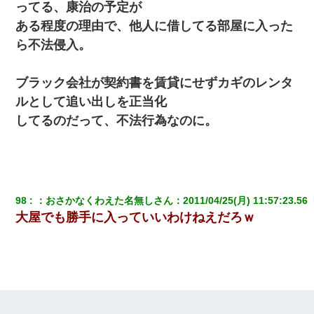
ってる、康治の予定が
ら、速攻でパワハラかました元上司がLINEを送ってきた。
ある程度の理由で、他人に借してる部屋に入った
ら不法侵入。
生保レディと行為する為に駆け引きしてみた結果ｗｗｗｗｗｗｗ
ｗｗｗｗｗ
ブラック会社が契約書を賃貸にせずカギのレンタ
ワイ144kg彼女98kgデブカップル、1年間毎日行為しまくった結
ルとして追い出しを正当化
果
してるのだって、不法行為なのに。
妻が亡くなったんだけど正直ガチで嬉しい
小学生の妹が20代の弟とチューしてるのに、見て見ぬふりの親を
見てから実家を出た。それから15年、妹が弟の子を妊娠したらし
くもう堕胎できない月なんだと母から連絡がきた…｜生活｜ワロ
98
：
おさかなくわえた名無しさん
：
2011/04/25(月) 11:57:23.56 
タあんてな
大屋でも勝手に入っていいわけねえだろｗ
婚活パーティーでよく会う美女がいた。こんな完璧な容姿を持っ
てしても結婚て難しいんだなぁ…と思ってた
三年働いてたパートを突然クビになった。しかし元職場の主要取
引先のトップが母方の叔父だったので…