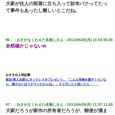
大家が住人の部屋に立ち入って財布パクってたっ
友人とふたりで山口に旅行した時の事。レンタカーを借りて山の
て事件もあったし難しいとこだね。
中の道を走っていたら、突然ガガッ！って音がして…
旦那の元嫁「離婚したとはいえ、私が本来の妻。許可なく結婚す
るなんてどういう神経してるの？離婚届を記入して持って来い」
→笑いが止まらなくなり・・・
96
：
おさかなくわえた名無しさん
：
2011/04/25(月) 11:53:55.00 
全然確かじゃないw
我が家のガレージに見知らぬ車。俺「もしもし、玄関にもシャッ
ターリモコンあるだろ？DOWNのボタン押してｗ」→ 待つこと１
時間弱・・・
彼氏家「うちは墨入れるのが伝統だから。お前も彫れ」 → 結果…
彼女(美人女医)にネックレスをプレゼント。「こんな安物を渡すくらいな
体中に赤い蕁麻疹みたいなのができて、皮膚科にいったら「ジベ
ル薔薇色ひこう疹」という症状だと言われた
ら、渡さないほうがマシだからね」→ ６０万したと話したら・・・
姉旦那の友達「ほんとのパパだよ～」私のお腹を触ってほざく。
→思わず手を叩いて振り払ったら…
97
：
おさかなくわえた名無しさん
：
2011/04/25(月) 11:57:11.83 
大家だろうが家作の所有者だろうが、郵便が溜ま
「パワハラを受けたから思い切って転職した」とSNSで呟いた