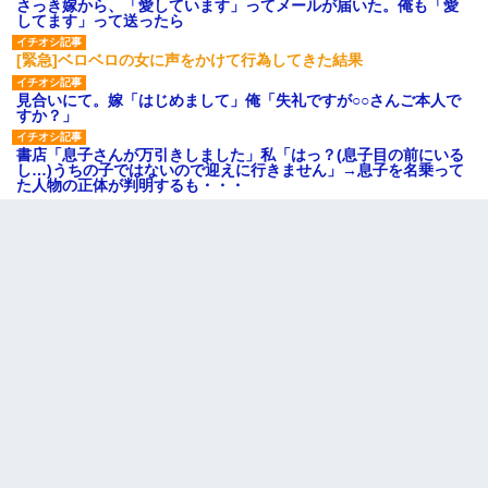
さっき嫁から、「愛しています」ってメールが届いた。俺も「愛
してます」って送ったら
[緊急]ベロベロの女に声をかけて行為してきた結果
見合いにて。嫁「はじめまして」俺「失礼ですが○○さんご本人で
すか？」
書店「息子さんが万引きしました」私「はっ？(息子目の前にいる
し…)うちの子ではないので迎えに行きません」→息子を名乗って
た人物の正体が判明するも・・・