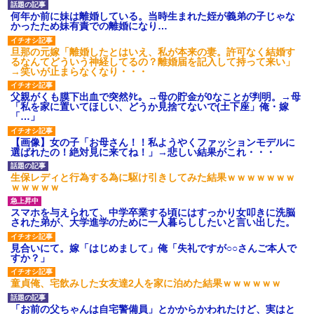
何年か前に妹は離婚している。当時生まれた姪が義弟の子じゃな
かったため妹有責での離婚になり…
旦那の元嫁「離婚したとはいえ、私が本来の妻。許可なく結婚す
るなんてどういう神経してるの？離婚届を記入して持って来い」
→笑いが止まらなくなり・・・
父親がくも膜下出血で突然ﾀﾋ。→母の貯金が0なことが判明。→母
「私を家に置いてほしい、どうか見捨てないで(土下座」俺・嫁
「…」
【画像】女の子「お母さん！！私ようやくファッションモデルに
選ばれたの！絶対見に来てね！」→悲しい結果がこれ・・・
生保レディと行為する為に駆け引きしてみた結果ｗｗｗｗｗｗｗ
ｗｗｗｗｗ
スマホを与えられて、中学卒業する頃にはすっかり女叩きに洗脳
された弟が、大学進学のために一人暮らししたいと言い出した。
見合いにて。嫁「はじめまして」俺「失礼ですが○○さんご本人で
すか？」
童貞俺、宅飲みした女友達2人を家に泊めた結果ｗｗｗｗｗｗ
「お前の父ちゃんは自宅警備員」とかからかわれたけど、実はと