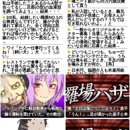
俺ニート親から20万円就活費
私は手術したことあるからA型で
として貰う
合ってるし…旦那(O型)の血液型
を調べてみよう」→ 結果・・・
私が入院しているとき、義兄
嫁が私の子供達に「お母さんが
2/6私、結婚したい職業NO.1の
死んだらどうするの？うちでは
公務員なんですけど、嫁が子供
引き取れないわよ。」と
連れて家出した。全く理由は思
いつかないけど強いてあげると
「一般からオリジナルキャラ
すれば母のせいかもしれない。
クター募集！当選したらあなた
嫁のせいでアトピー悪化しそう
のキャラクターを○○先生が書い
→
てこの漫画に登場するよ！」み
たいな企画に応募した結果→
ワイ「たろー仕事行ってくる
ね！（飼い犬）」犬「…？（ぷ
どいつもこいつも、ちゅーだ
い」
とかネコパンチだとか…。 うち
のは俺を起こすとき、手足の指
レストランで食事してたらい
を噛みますが何か。【再】
きなり後ろから髪を引っ張ら
れ、子供が悪戯してるのかと思
日本円、協調介入も米雇用統
い注意しようと振り向こうとし
計も無効化の流れ他
たら耳元でハサミの音がした！
PTA会長が事故で辞退→旦那
妙に頭が軽くなったと思った
「妻の代わりに僕がやります」
ら…
→1年後…名物ガンコジジイを草
【家族内争い】 嫁のピアノを
むしりに召喚、不登校児を学校
兄嫁が欲しがり親も譲れと言い
に復帰させる無双状態にｗｗ
出した結果…ｗｗｗｗ
【巨人対ヤクルト17回戦】巨
佐藤二朗、妻とのハグを報告
人、2回裏2アウト一二塁から浦
ツーリング中に軽自動車から執拗な
俺「土日は鬼ごっこしよう！」息子
「文〇砲より遥かに威力は弱い
田のタイムリーで同点に追いつ
煽り運転を受けていた。その数分
「うん！」→足が遅かった息子と本
が、僕のノロケ砲をお見舞いす
く！！！！！！
る」
後、思わぬ結末を目撃することにな
気で遊び続けた10年後…
【朗報】かつや感謝祭が開催
【画像】日本のセクシー過ぎ
中！人気メニューが税抜150円引
り…
る女性犯罪者一覧が冗談抜きに
き＆ご飯大盛り無料