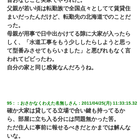
父親が若い頃は転勤族で全国点々としてて賃貸住
ホテルに泊まったんだけど従業員が最悪だった。折角の旅行で何
まいだったんだけど、転勤先の北海道でのことだ
故私が怒鳴られなきゃいけなかったのだ
った。
母親が用事で日中出かけてる隙に大家が入ったら
【戦争】不妊の俺嫁に弟嫁が2日間4歳児を託児 俺嫁はそこまで気
にしてなかったが、あまりにも子供が俺嫁に懐くので最後らへん
しく、「水道工事をもう少ししたらしようと思っ
顔引きつってた → そして弟嫁が迎えに来た翌日…
て型番みさせてもらいました」と悪びれもなく言
われてビビったわ。
夫の友達がBBQを定期的に開催して夫婦で参加してたんだけど、
女性側のリーダーみたいな人に「BBQは友達とやりなよ！」と言
自分の家と同じ感覚なんだろうね。
われて…
私「まとめ買いして冷凍ストックしてる」Ａ「ずるい！クレク
レ！」私「なんでよ」Ａ「ケーチ！バーカ！」→ 後日、Ａ旦那が
凸してきた
95
：
おさかなくわえた名無しさん
：
2011/04/25(月) 11:33:15.32 
子供の頃、母の弟にイタズラされてて中学に入ってから関係を持
確か大家は貸してる立場で合い鍵も持ってるか
ってしまった。拒絶したら「全部バラしてやる」と脅迫されたの
で両親に全部話した。
ら、部屋に立ち入る分には問題無かった筈。
ただ住人に事前に報せるべきだとかまでは解んな
彼女(37)の情欲がえげつない件ｗｗｗｗｗｗｗ
いな。