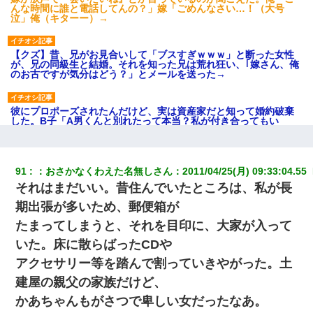
んな時間に誰と電話してんの？」嫁「ごめんなさい…！（大号
泣」俺（キターー）→
【クズ】昔、兄がお見合いして「ブスすぎｗｗｗ」と断った女性
が、兄の同級生と結婚。それを知った兄は荒れ狂い、｢嫁さん、俺
のお古ですが気分はどう？」とメールを送った→
彼にプロポーズされたんだけど、実は資産家だと知って婚約破棄
した。B子「A男くんと別れたって本当？私が付き合ってもい
い？」
嫁の妹（26歳）がずっとウチに泊まりに来た結果→俺がヤバイｗ
91
：
おさかなくわえた名無しさん
：
2011/04/25(月) 09:33:04.55 
ｗｗｗｗｗｗｗ
それはまだいい。昔住んでいたところは、私が長
期出張が多いため、郵便箱が
高1のとき男に襲われ、不妊の叔母に頼まれて出産。→叔母夫婦が
養子縁組してアメリカに子供を連れ帰った。→9・11で叔母夫婦が
たまってしまうと、それを目印に、大家が入って
亡くなってしまい…
いた。床に散らばったCDや
アクセサリー等を踏んで割っていきやがった。土
彼女にプロポーズしてOK貰った俺、告げられた結婚条件にブチ切
れて無事婚約破棄・・・
建屋の親父の家族だけど、
かあちゃんもがさつで卑しい女だったなあ。