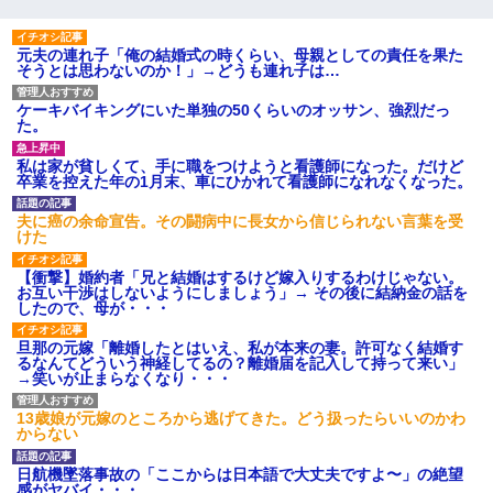
元夫の連れ子「俺の結婚式の時くらい、母親としての責任を果た
そうとは思わないのか！」→どうも連れ子は…
ケーキバイキングにいた単独の50くらいのオッサン、強烈だっ
た。
私は家が貧しくて、手に職をつけようと看護師になった。だけど
卒業を控えた年の1月末、車にひかれて看護師になれなくなった。
夫に癌の余命宣告。その闘病中に長女から信じられない言葉を受
けた
【衝撃】婚約者「兄と結婚はするけど嫁入りするわけじゃない。
お互い干渉はしないようにしましょう」→ その後に結納金の話を
したので、母が・・・
旦那の元嫁「離婚したとはいえ、私が本来の妻。許可なく結婚す
るなんてどういう神経してるの？離婚届を記入して持って来い」
→笑いが止まらなくなり・・・
13歳娘が元嫁のところから逃げてきた。どう扱ったらいいのかわ
からない
日航機墜落事故の「ここからは日本語で大丈夫ですよ〜」の絶望
感がヤバイ・・・