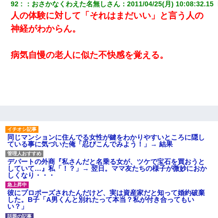
92
：
おさかなくわえた名無しさん
：
2011/04/25(月) 10:08:32.15 
人の体験に対して「それはまだいい」と言う人の
神経がわからん。
病気自慢の老人に似た不快感を覚える。
同じマンションに住んでる女性が鍵をわかりやすいところに隠し
ている事に気づいた俺「忍びこんでみよう！」→ 結果
デパートの外商『私さんだと名乗る女が、ツケで宝石を買おうと
していて…』私「！？」→ 翌日。ママ友たちの様子が微妙におか
しくなり・・・
彼にプロポーズされたんだけど、実は資産家だと知って婚約破棄
した。B子「A男くんと別れたって本当？私が付き合ってもい
い？」