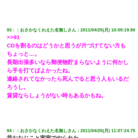
【衝撃】婚約者「兄と結婚はするけど嫁入りするわけじゃない。
お互い干渉はしないようにしましょう」→ その後に結納金の話を
したので、母が・・・
22歳の頃、父に36歳の男性とお見合いをしてくれと頼まれた。父
93
：
おさかなくわえた名無しさん
：
2011/04/25(月) 10:09:19.90 
の親会社の経営者の息子さんだったので、父も喜んで私の写真を
送ったんだが→
>>91
CDを割るのはどうかと思うが片づけてない方も
とっさに女児を捕まえたら変質者扱いされた。母親「あっち行っ
ちょっと…。
てよ！気持ち悪い！（ｼｯｼｯ」→ 後日、俺を見つけた母親がすっ飛
んできて・・・
長期出張多いなら郵便物貯まらないように何かし
ら手を打てばよかったね。
私が遺産を相続。→それを知った義両親が「旅行代金を出せ！」
連絡されてなかったら死んでると思う人もいるだ
「リフォーム費用を負担しろ！」「金の管理は私達がする！」と
浅ましくも集りにきた。
ろうし。
賃貸ならしょうがない時もあるかもね。
父親がくも膜下出血で突然ﾀﾋ。→母の貯金が0なことが判明。→母
「私を家に置いてほしい、どうか見捨てないで(土下座」俺・嫁
「…」
旦那が長男のDNA鑑定をしたら血縁関係0%だった。旦那「やっぱ
りウワキしてたんだな…」長男「俺は誰の子供なの？」長女・次
94
：
おさかなくわえた名無しさん
：
2011/04/25(月) 11:07:24.75 
男「ウワキ女！」
昔おなじこと実家でやられた。