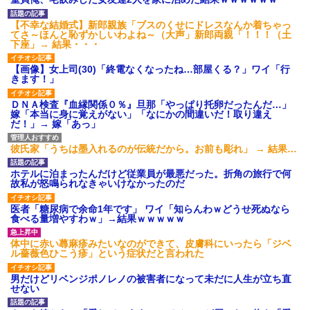
いよ！」と怒鳴りだし...
【衝撃】報酬100万円超の治験
【不幸な結婚式】新郎親族「ブスのくせにドレスなんか着ちゃっ
募集がこちらｗｗｗｗｗ(※画像
てさ～ほんと恥ずかしいわよね～（大声」新郎両親「！！！（土
あり)
下座」→ 結果・・・
【ネット騒然】惨殺されたタ
ワマン頂き女子のこの動画、す
【画像】女上司(30)「終電なくなったね…部屋くる？」ワイ「行
げえええええｗｗｗｗｗｗｗｗ
きます！」
ｗｗｗ
【愕然】白のクラウン俺氏、
ＤＮＡ検査『血縁関係０％』旦那「やっぱり托卵だったんだ…」
高速道路左車線を制限速度で走
嫁「本当に身に覚えがない」「なにかの間違いだ！取り違え
った結果wwwwwwwwwwww
だ！」→ 嫁「あっ」
百年の恋12-899 食べた量を
張り合ってくる
彼氏家「うちは墨入れるのが伝統だから。お前も彫れ」 → 結果…
【悲報】佐藤輝明・・・２軍
でも盛大にやらかす←あまり悲
しませないでくれ
ホテルに泊まったんだけど従業員が最悪だった。折角の旅行で何
故私が怒鳴られなきゃいけなかったのだ
医者「糖尿病で余命1年です」 ワイ「知らんわｗどうせ死ぬなら
食べる量増やすわｗ」→結果ｗｗｗｗｗ
体中に赤い蕁麻疹みたいなのができて、皮膚科にいったら「ジベ
ル薔薇色ひこう疹」という症状だと言われた
男だけどリベンジポノレノの被害者になって未だに人生が立ち直
せない