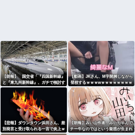
【朗報】 国交省「『四国新幹線』
【動画】JKさん、M字開脚しながら
と『東九州新幹線』、ガチで検討す
登校するｗｗｗwｗｗｗｗｗｗｗｗ
るわ。ガチのマジ」
【悲報】ダウンタウン浜田さん、差
【朗報】みい山作者、みいちゃんで
別発言と受け取られる一言で炎上ｗ
チー牛なのではという疑惑が生まれ
ｗｗｗ
るwwwwwww