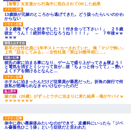
【衝撃】女友達から行為中に告白されてOKした結果
13歳娘が元嫁のところから逃げてきた。どう扱ったらいいのかわ
からない
３２歳俺「ずっと好きでした！！付き合って下さい！」 ２５歳
彼女「うん！！絶対幸せになろうね！！！！」 → ７年後ｗｗ
ｗｗｗ
新卒の女性社員に1年半ストーカーされていた。俺「マジで怖い」
上司「話をしてみる」→女性社員「実は10数年前に…」
彼氏の家に泊まる事になり、ゲームで盛り上がってさぁ寝よう！
と電気を消すとミシッって音が…彼「ちょっと待ってて」→勢い
よくドアを開けるとなんと…
ホテルに泊まったんだけど従業員が最悪だった。折角の旅行で何
故私が怒鳴られなきゃいけなかったのだ
嫁の妹（26歳）がずっとウチに泊まりに来た結果→俺がヤバイｗ
ｗｗｗｗｗｗｗ
体中に赤い蕁麻疹みたいなのができて、皮膚科にいったら「ジベ
ル薔薇色ひこう疹」という症状だと言われた