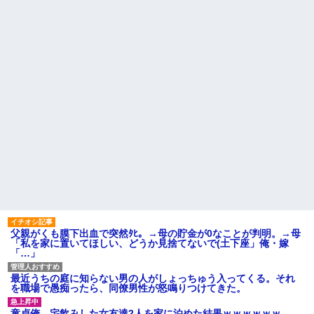
ー』 ← こいつらのタチ悪い率は
辛い物が苦手な彼女。「家の
異常
カレーはどうしてるの？」と聞
いたら、冷めてしまう返事が...
【衝撃】京大病院で正常な脳
組織を誤摘出された50代女性、
旦那「一緒に夕飯を食べた
手足も動かせず自発呼吸もでき
い」私「早く帰ってきてくれる
ない重篤状態に…「意識はあ
の？」旦那「そうじゃないん
る」
だ」→続いた言葉に思わず絶句
して…
【衝撃】嫁の言葉に確信！5年
間拒否の末、離婚を決意した理
レースクイーンをしていた姉
由が切なすぎるｗｗｗｗ
が『ZARDの坂井』についてこう
言っていた
主な税金の成り立ちを調べて
みたよ
ハードオフに売っていた4万
4000円のフィギュアがヤバすぎ
るｗｗｗｗｗｗ「こんな高い
の？ｗｗ」「逆に超安い」
私「ちょっと、人の家の金庫
触らないでよ！」キチママ『そ
こに金庫があったから、開けて
みようとしただけ☆』義兄「泥
は出てけ！二度と来るな！」結
果・・・
父親がくも膜下出血で突然ﾀﾋ。→母の貯金が0なことが判明。→母
私「初めて飲む味だけどなん
「私を家に置いてほしい、どうか見捨てないで(土下座」俺・嫁
のお茶？」彼「ちっ！」私「」
「…」
【GIF】JSのカンチョーワロ
タ
最近うちの庭に知らない男の人がしょっちゅう入ってくる。それ
後続車にクラクションを鳴ら
を職場で愚痴ったら、同僚男性が怒鳴りつけてきた。
され彼氏が逆切れ。「何クラク
ション鳴らしてんだ！降りてこ
童貞俺、宅飲みした女友達2人を家に泊めた結果ｗｗｗｗｗｗ