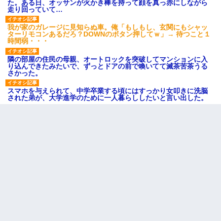
た。ある日、オッサンが火かき棒を持って顔を真っ赤にしながら
走り回っていて…
我が家のガレージに見知らぬ車。俺「もしもし、玄関にもシャッ
ターリモコンあるだろ？DOWNのボタン押してｗ」→ 待つこと１
時間弱・・・
隣の部屋の住民の母親、オートロックを突破してマンションに入
り込んできたみたいで、ずっとドアの前で喚いてて滅茶苦茶うる
さかった。
スマホを与えられて、中学卒業する頃にはすっかり女叩きに洗脳
された弟が、大学進学のために一人暮らししたいと言い出した。