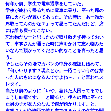
何年か前、学生で電車通学をしていた。
学校が終わり帰るために電車に乗り、座った席の
横にカバンが置いてあった。その時は「あー誰か
席取ってんのかな？」って思ってたんだけど、席
には誰も戻ってこない。
忘れ物だなーと思ったので取り敢えず持っておい
て、車掌さんが通った時に声をかけて忘れ物みた
いなんで預かってください的なことを言ったと思
う。
そしたらその場でカバンの中身を確認し始めて、
「何かいります？現金とか。一応こういうのは拾
った人のものになるんですよね～。」と言われス
レタイ。
当たり前のように「いや、忘れた人困ってるでし
ょうし結構です。」と断ると、後ろの席に座って
た男の子が友人のなんで僕が預かります。と。
車掌さんが免許証で持ち主であろう人の名前を聞