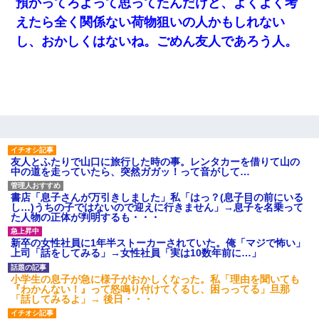
預かってろよって思ってたんだけど、よくよく考
えたら全く関係ない荷物狙いの人かもしれない
旦那の元カノをSNSで探して写真を保存して顔面評価スレで写真
を晒してた。ほとんどがブスという評価の中で二人ほど意外に好
し、おかしくはないね。ごめん友人であろう人。
評価で苦々しく思った
【悲報】姉と入浴中に大きくなってしまった結果ｗｗｗｗｗｗｗ
ｗ
日航機墜落事故の「ここからは日本語で大丈夫ですよ〜」の絶望
感がヤバイ・・・
友人とふたりで山口に旅行した時の事。レンタカーを借りて山の
中の道を走っていたら、突然ガガッ！って音がして…
わい(42)渋谷の夜のサービスで19の女の子にゴックンさせた結果
ｗｗｗｗｗｗｗｗ
書店「息子さんが万引きしました」私「はっ？(息子目の前にいる
し…)うちの子ではないので迎えに行きません」→息子を名乗って
た人物の正体が判明するも・・・
【戦争】不妊の俺嫁に弟嫁が2日間4歳児を託児 俺嫁はそこまで気
にしてなかったが、あまりにも子供が俺嫁に懐くので最後らへん
顔引きつってた → そして弟嫁が迎えに来た翌日…
新卒の女性社員に1年半ストーカーされていた。俺「マジで怖い」
上司「話をしてみる」→女性社員「実は10数年前に…」
小学生の息子が急に様子がおかしくなった。私「理由を聞いても
三年働いてたパートを突然クビになった。しかし元職場の主要取
『わかんない！』って怒鳴り付けてくるし、困っってる」旦那
引先のトップが母方の叔父だったので…
「話してみるよ」→ 後日・・・