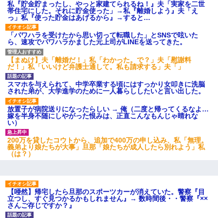
私『貯金貯まったし、やっと家建てられるね！』夫「実家を二世
ワイアラサー主婦、昨晩久しぶりに夫と致した結果ｗｗｗｗｗ
帯住宅にした。それに貯金使った」→私『離婚しよう』夫「え
っ」私『使った貯金はあげるから』→すると…
兄の新しい嫁がやらかしすぎて辛い。当たり前のように実家や姪
「パワハラを受けたから思い切って転職した」とSNSで呟いた
の幼稚園に来る
ら、速攻でパワハラかました元上司がLINEを送ってきた。
【まぬけ】夫「離婚だ！」私「わかった。で？」夫「慰謝料
最近うちの庭に知らない男の人がしょっちゅう入ってくる。それ
だ！」私「いいけど弁護士通して。私も請求する」夫「」
を職場で愚痴ったら、同僚男性が怒鳴りつけてきた。
スマホを与えられて、中学卒業する頃にはすっかり女叩きに洗脳
された弟が、大学進学のために一人暮らししたいと言い出した。
【画像】女上司(30)「終電なくなったね…部屋くる？」ワイ「行
きます！」
放置子が病院送りになったらしい → 俺（二度と帰ってくるなよ…
嫁を半身不随にしやがった恨みは、正直こんなもんじゃ晴れな
い）
【不幸な結婚式】新郎親族「ブスのくせにドレスなんか着ちゃっ
てさ～ほんと恥ずかしいわよね～（大声」新郎両親「！！！（土
200万を貸したコウトから、追加で400万の申し込み、私「無理。
下座」→ 結果・・・
義弟より娘たちが大事」旦那「娘たちが成人したら別れよう」私
（は？）
さっき嫁から、「愛しています」ってメールが届いた。俺も「愛
してます」って送ったら
【唖然】帰宅したら旦那のスポーツカーが消えていた。警察『目
立つし、すぐ見つかるかもしれません』→ 数時間後・・警察『××
新築の家で。クラクラするくらいの「白粉の匂い」が鼻につくも
さんご存じですか？』
嫁＆娘「そんな匂いしない…」ある日、友人奥「素敵なアンティ
ークですね！」俺（！？）