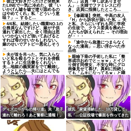
彼は大好きだったけど突然来
が…」店員「申し訳ありませ
たLINEで一気に冷めた。彼「い
ん」→夫婦でファミレスに行
いかげん嘘を嘘で塗り固めるの
き、店員に指摘したところ…
はやめてくれ」私「どういう意
【修羅場】突然、中高の友人
味？」→ すると…
「H」から訴状が届いた私 → 夫
4/6私、結婚したい職業NO.1の
と私、さらにいずれも同じ学校
公務員なんですけど、嫁が子供
の生徒で、クラス委員を務めた
連れて家出した。全く理由は思
人たちが訴えられた → その理由
いつかないけど強いてあげると
が・・・
すれば母のせいかもしれない。
「途中から急激につまらなく
嫁のせいでアトピー悪化しそう
なった漫画」←思い浮かべた作
→
品他
夫が首を吊った。気に入らな
眼瞼下垂の手術した私に「整
いと私を殴るウトとそれを傍観
形成功おめでと～ｗｗ」とイジ
するトメに生活費をくれない
り倒す同僚女、不安な時にグロ
夫…地獄の義実家をでて離婚し
画像見せて喜び、真剣に拒絶し
ようとしたら…夫にはとんでも
ても「ムキになってるｗ」と嘲
ない秘密があった
笑…人の病気と手術を娯楽にす
最近の若手社員は何故かコレ
んなよ！！
を嫌がるらしい
姪「結婚しても子供は産まな
嫁「生ハムを手作りした
い」私「どうして？」→理由を
よ！」俺「それ、生肉のままじ
聞いてみると、思わず少子化の
ゃないか！」→食べてしまった
現実を考えさせられて…
翌日にまさかの事態が…
結婚するという決断って重く
ディズニーからの帰り道。夫「息子
彼氏「家賃滞納した。10万貸して」
私「また郵便がなくなって
ないですか？
る…」知人「一緒に捕まえよ
連れて離れろ！あと警察に通報！」
私「…公証役場で書面を作ってきた
【悲報】強者男性さん「30超
う」→おとりを仕掛けたら泥奥
えてデートの練習とかしてる奴
私「助けて！」駅員「どうしまし
ら考える」→結果・・・
がまんまと引っかかり…
なんなんだ？普通は10代の子供
た！？」→トンデモナイことに…
【後編】我が家で集まりがあ
がいるぞ」