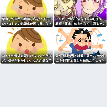
った後に子供の新品クロックス
【修羅場】弟を車で迎えに行
が消えた。犯人のママがカバン
くときにファミレスの駐車場か
に入れるのを見た人もいるのに
ら飛び出してきた男性を轢いて
相手旦那が「証拠は？」と認め
しまった 轢かれた男は傷だらけ
ない…...
で血まみれなのに凄い大声て喚
急逝した実父の葬儀と私をいびって
アルビノの私「体育は見学します」
アタシ何歳に見える？って誘
いて暴れまくり…
い受け風の事言うゴミってまだ
いたコトメの結婚式が同じ日になっ
教師「将来、体力がなくて困るぞ？
【驚愕】デキ婚した相手は出
生存してるよね～
張姫。母の興信所調査で夫婦崩
てしまった。無理にでも来いと言わ
我慢して走れ！」→結果、膝を痛め
ディズニーからの帰り道。夫
壊？！ｗｗｗｗ
れてしまい...
て・・・
「息子連れて離れろ！あと警察
【唖然】浮気バレた旦那が嫁
に通報！」私「助けて！」駅員
に勢いで吐き出した結果ｗｗｗ
「どうしました！？」→トンデ
ｗ
モナイことに…
1/2義弟娘「ママのアソコには
会社に突然「嫁に手を出した
黒い絵があるんだよ！洗っても
だろ」と怒りの電話が入った。
落ちないんだよ！」あー…だか
コトメが最近妊娠したらしいんだけ
妻が同期の男と頻繁に外出。その生
全く心当たりのない俺だった
らいつも肌を隠してるのね。こ
が、事態は思わぬ展開に…
ど、様子がおかしい。なんか嫌な予
活を4年間放置した結果こうなった
んな田舎で刺青バレたら面倒な
【衝撃】ジャンポケ斉藤の妻
事になっちゃうよ…→面倒な事
感がして、コトメにこっそり電話し
さん、夫の求刑7年翌日に
に。
たら...
Instagram更新しSNS民をザワつ
柿の種、以前は柿の種のピー
かせてしまう…
ナッツの方が好きだった
【速報】女さん、20歳でアル
新卒の時に受けた会社の面接
ファード一括で買ったことを自
で、趣味と地元の話だけして採
慢してしまう
用された
【衝撃】上司「あのさあ田
統合失調症って何がどうヤバ
沼？お前営業車のガソリン抜い
いの？「現実」と「妄想」の境
てない？」俺「はぁ？どういう
界が崩れるってマジ？
ことすか？」上司「自分の車に
入れ替えたりしてない？？」←
義母「小学生になったら一人