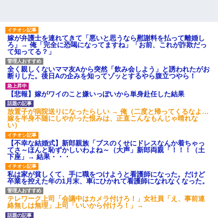
嫁が弁護士を連れてきて「悪いと思うなら慰謝料を払って離婚し
ろ」→ 俺「完全に恐喝になってますね」「お前、これが詐欺だっ
て知ってる？」
全く親しくないママ友Aから突然「飲み会しよう」と誘われたがお
断りした。後日Aの企みを知ってゾッとするやら腹立つやら！
【悲報】嫁がワイのこと嫌いっぽいから単身赴任した結果
放置子が病院送りになったらしい → 俺（二度と帰ってくるなよ…
嫁を半身不随にしやがった恨みは、正直こんなもんじゃ晴れな
い）
【不幸な結婚式】新郎親族「ブスのくせにドレスなんか着ちゃっ
てさ～ほんと恥ずかしいわよね～（大声」新郎両親「！！！（土
下座」→ 結果・・・
私は家が貧しくて、手に職をつけようと看護師になった。だけど
卒業を控えた年の1月末、車にひかれて看護師になれなくなった。
テレワーク上司「会議中はカメラ付けろ！」女社員「え、事前連
絡無しは無理」上司「いいから付けろ！」→