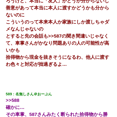
ろうけど、本当に「友人」かどうか分からないし
【クズ】昔、兄がお見合いして「ブスすぎｗｗｗ」と断った女性
善意があって本当に本人に渡すかどうかも分から
が、兄の同級生と結婚。それを知った兄は荒れ狂い、｢嫁さん、俺
のお古ですが気分はどう？」とメールを送った→
ないのに
こういうのって本来本人か家族にしか渡しちゃダ
宅飲みで女友達の乳を見てしまった・・・
メなんじゃないの
とすると先の会話も>>587の聞き間違いじゃなく
【驚愕】5000円でＪＫと行為してきたが後悔しかない…
て、車掌さんがかなり問題ありの人の可能性が高
いかも
父親がくも膜下出血で突然ﾀﾋ。→母の貯金が0なことが判明。→母
拾得物から現金を抜きそうになるわ、他人に渡す
「私を家に置いてほしい、どうか見捨てないで(土下座」俺・嫁
「…」
わ色々と対応が拙過ぎるよ…
嫁に不倫されたから嫁と不倫相手に1000万の慰謝料請求した
元夫の連れ子「俺の結婚式の時くらい、母親としての責任を果た
そうとは思わないのか！」→どうも連れ子は…
589
名無しさん＠おーぷん
>>588
彼女との行為を録画した結果→衝撃の事実が判明したｗｗｗｗｗ
確かに…
ｗ
その車掌、587さんみたく断られた拾得物から勝