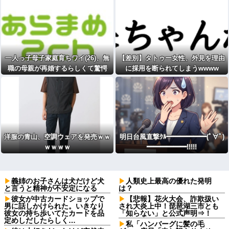
一人っ子母子家庭育ちワイ(26)、無
【差別】タトゥー女性、外見を理由
職の母親が再婚するらしくて驚愕
に採用を断られてしまうwwww
洋服の青山、空調ウェアを発売ｗｗ
明日台風直撃ｸﾙ━━━━━━(ﾟ∀ﾟ)
ｗｗｗｗ
━━━━━━!!!!!
義姉のお子さんは犬だけど犬
人類史上最高の優れた発明
と言うと精神が不安定になる
は？
彼女が中古カードショップで
【悲報】花火大会、詐欺扱い
男に話しかけられた。いきなり
され大炎上中！琵琶湖三市とも
彼女の持ち歩いてたカードを品
「知らない」と公式声明⇒！
定めしだしたらしく…
私「ハンバーグに髪の毛