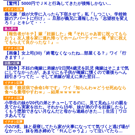
【驚愕】5000円でＪＫと行為してきたが後悔しかない…
義兄嫁「娘が大学に入ったら下宿させて」私「しつこい、学校斡
旋のアパートに行け」→ 旦那が義兄に通報したら「志望校を変え
ろ！」とキレて・・・
【報告者がキチ】嫁「妊娠した」俺『それじゃあ皆に祝ってもら
おう』友人達を家に連れ帰ってホームパーティー→俺『皆に祝え
てもらえて良かったな！』→
【画像】女上司(30)「終電なくなったね…部屋くる？」ワイ「行
きます！」
【戦争】不妊の俺嫁に弟嫁が2日間4歳児を託児 俺嫁はそこまで気
にしてなかったが、あまりにも子供が俺嫁に懐くので最後らへん
顔引きつってた → そして弟嫁が迎えに来た翌日…
医者「糖尿病で余命1年です」 ワイ「知らんわｗどうせ死ぬなら
食べる量増やすわｗ」→結果ｗｗｗｗｗ
小学生の妹が20代の弟とチューしてるのに、見て見ぬふりの親を
見てから実家を出た。それから15年、妹が弟の子を妊娠したらし
くもう堕胎できない月なんだと母から連絡がきた…｜生活｜ワロ
タあんてな
小2の頃、妹と昼寝してたら家が火事になってて気づくと逃げ場が
なかった。妹を抱き締めて「ﾀﾋんじゃうよ」って泣いてたら…