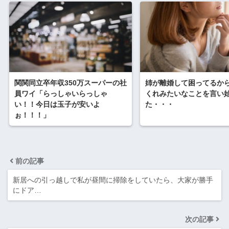
関関同立卒年収350万スーパーの社
姉が離婚して困ってるか
員ワイ「らっしゃいらっしゃ
くれみたいなことを言い
い！！今日は玉子が安いよ
た・・・
ぉ！！！」
前の記事
新居への引っ越しで私が昼間に掃除をしていたら、大家が勝手
にドア…
次の記事