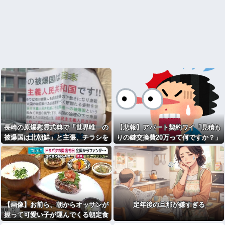
長崎の原爆慰霊式典で「世界唯一の
【悲報】アパート契約ワイ「見積も
被爆国は北朝鮮」と主張、チラシを
りの鍵交換費20万って何ですか？」
配布するヤバいヤツが発生
不動産屋「鍵を新しい物に交換した
のです」
【画像】お前ら、朝からオッサンが
定年後の旦那が嫌すぎる
握って可愛い子が運んでくる朝定食
（2200円）頼める？