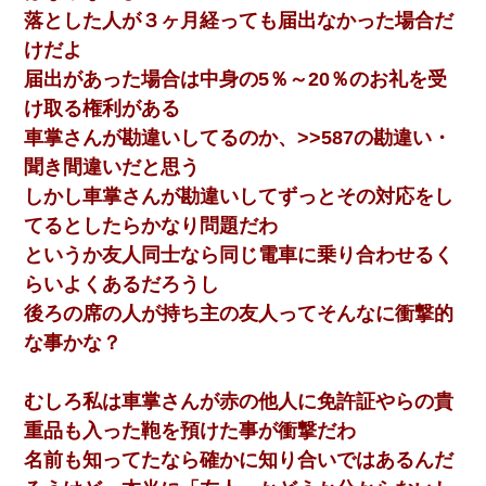
落とした人が３ヶ月経っても届出なかった場合だ
隣室のお婆ちゃん「下階からの異臭に困ってる、今もすっごく臭
けだよ
い」私「変だなあ～なにも臭わないよ」→ その後。警察『絶対に
窓とドアを開けないで』
届出があった場合は中身の5％～20％のお礼を受
け取る権利がある
書店「息子さんが万引きしました」私「はっ？(息子目の前にいる
車掌さんが勘違いしてるのか、>>587の勘違い・
し…)うちの子ではないので迎えに行きません」→息子を名乗って
た人物の正体が判明するも・・・
聞き間違いだと思う
しかし車掌さんが勘違いしてずっとその対応をし
嫁の妹（26歳）がずっとウチに泊まりに来た結果→俺がヤバイｗ
てるとしたらかなり問題だわ
ｗｗｗｗｗｗｗ
というか友人同士なら同じ電車に乗り合わせるく
らいよくあるだろうし
妻と同居し始めたときから、よく妻が「どこかで音漏れしてな
い？音楽聞こえる」と言っていて…
後ろの席の人が持ち主の友人ってそんなに衝撃的
な事かな？
私は家が貧しくて、手に職をつけようと看護師になった。だけど
卒業を控えた年の1月末、車にひかれて看護師になれなくなった。
むしろ私は車掌さんが赤の他人に免許証やらの貴
重品も入った鞄を預けた事が衝撃だわ
テレワーク上司「会議中はカメラ付けろ！」女社員「え、事前連
絡無しは無理」上司「いいから付けろ！」→
名前も知ってたなら確かに知り合いではあるんだ