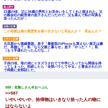
22歳の頃、父に36歳の男性とお見合いをしてくれと頼まれた。父
の親会社の経営者の息子さんだったので、父も喜んで私の写真を
送ったんだが→
この母親は娘の黒歴史を掘り出さないと死ぬんか？ 死ぬんか？
元旦那から復縁要請。息子「最新型のiPhoneも買えない貧乏は嫌
だ、再婚して」私「なら父親と暮らせ」息子「やった＾＾」私
（もう手遅れだったんだな…）
子供の頃、母の弟にイタズラされてて中学に入ってから関係を持
ってしまった。拒絶したら「全部バラしてやる」と脅迫されたの
で両親に全部話した。
9月に付き合い始めたけどこの、この人と結婚はないわと判断して
別れた。その元彼が交通事故で重体になっているらしく…
588
名無しさん＠おーぷん
>>587
小学生の息子が急に様子がおかしくなった。私「理由を聞いても
いやいやいや、拾得物はいきなり拾った人の物に
『わかんない！』って怒鳴り付けてくるし、困っってる」旦那
「話してみるよ」→ 後日・・・
はならないよ