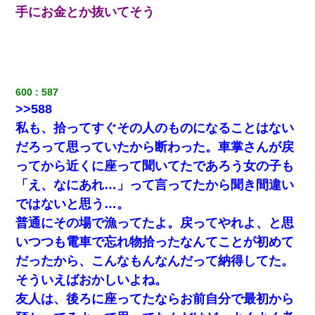
手にお金とか抜いてそう
クラスで一人無口で誰とも話さない男子がいた。→修学旅行に来
なかったその男子に女子達がお土産を渡した。5分後…
とっさに女児を捕まえたら変質者扱いされた。母親「あっち行っ
てよ！気持ち悪い！（ｼｯｼｯ」→ 後日、俺を見つけた母親がすっ飛
んできて・・・
600
587
>>588
妻「ずっと好きだった人と一緒になりたいから、わかれてくださ
私も、拾ってすぐその人のものになることはない
い」→離婚後、娘と実家で生活してると…
だろって思っていたから断わった。車掌さんが戻
ってから近くに座って聞いてたであろう女の子も
【GJ!】会社から帰宅中、広い駐車場にエンジンかけっ放しの車を
発見。しかも「ヒィ～」みたいな声も聞こえてきたので気になっ
「え、なにあれ…」って言ってたから聞き間違い
て近寄ったら女の子がおっさんの下敷きになってた
ではないと思う…。
普通にその場で漁ってたよ。戻ってやれよ、と思
近所のお寺に住み込みで手伝いしてる知的障害のオッサンがい
た。ある日、オッサンが火かき棒を持って顔を真っ赤にしながら
いつつも電車で忘れ物拾ったなんてことが初めて
走り回っていて…
だったから、こんなもんなんだって納得してた。
そういえばおかしいよね。
【修羅場】彼女親「カスな家柄のヤツなんかと家族になるのはご
めんだ」俺「じゃあ別れます…」→ 彼女「なんで言い返してくれ
友人は、後ろに座ってたならお前自分で最初から
なかったの？（泣」