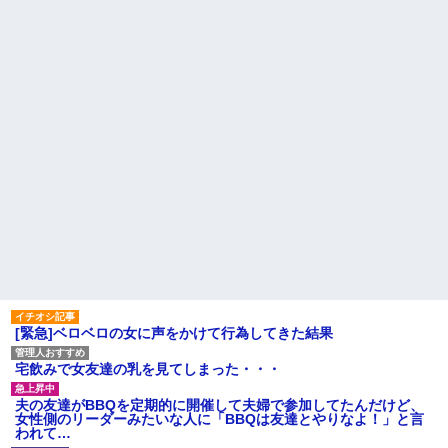
これw w w w w w
で新幹線乗ってウチ（東北）に
泊まりにおいで♪」と会うたびし
【超絶悲報】東科大医学部卒
つこい……「昔パパも一人で乗
の美人YouTuberさん、直美でコ
った」とか時代錯誤すぎ！治安
メント欄が炎上してしまう…
も防犯も無視して女児を一人で
【画像】最新の浜辺美波さ
遠出させようとする無神経義母
ん、ガチのマジで可愛過ぎてワ
にブチ切れ
イらをドキドキさせてしまうw w
【前編】自分の息子が放置子
w w w w w
だった。他所のお宅をピンポン
1/2義弟娘「ママのアソコには
して「あそぼー」と家に上がり
黒い絵があるんだよ！洗っても
込みおやつをクレクレしてた。
落ちないんだよ！」あー…だか
田舎では普通のことだったので
らいつも肌を隠してるのね。こ
ママ友に怒鳴られ仰天
んな田舎で刺青バレたら面倒...
私が考えた娘の名前を「画数
ハードオフに売っていた4万
が多い、バランスが悪い」と酷
4000円のフィギュアがヤバすぎ
評してたトメ。命名式に娘を抱
るｗｗｗｗｗｗ「こんな高い
っこして「バランスが取りにく
の？ｗｗ」「逆に超安い」
い字ねぇ～あたち自分の名前だ
いっきらーい」
私「ちょっと、人の家の金庫
触らないでよ！」キチママ『そ
主な税金の成り立ちを調べて
こに金庫があったから、開けて
みたよ
みようとしただけ☆』義兄「泥
[緊急]ベロベロの女に声をかけて行為してきた結果
は出てけ！二度と来るな！」結
果・・・
私「初めて飲む味だけどなん
宅飲みで女友達の乳を見てしまった・・・
のお茶？」彼「ちっ！」私「」
【GIF】JSのカンチョーワロ
夫の友達がBBQを定期的に開催して夫婦で参加してたんだけど、
タ
女性側のリーダーみたいな人に「BBQは友達とやりなよ！」と言
われて…
後続車にクラクションを鳴ら