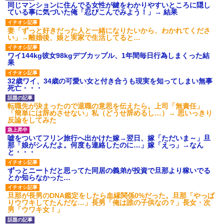
同じマンションに住んでる女性が鍵をわかりやすいところに隠し
ている事に気づいた俺「忍びこんでみよう！」→ 結果
妻「ずっと好きだった人と一緒になりたいから、わかれてくださ
い」→離婚後、娘と実家で生活してると…
ワイ144kg彼女98kgデブカップル、1年間毎日行為しまくった結
果
32歳ワイ、34歳の可愛い女と付き合うも現実を知ってしまい無事
死亡・・・
転職先が決まったので退職の意思を伝えたら。上司「無責任」
「簡単には辞めさせない」私（どうせ辞めるし…）→ 思いっきり
反論をしてみた
嘘をついてフリン旅行へ出かけた嫁→翌日、嫁「ただいま～」旦
那「娘がシんだよ。何度も連絡したのに…」嫁「えっ」→なん
と・・・
ずっとニートだと思ってた同居の義弟が投資で旦那より稼いでる
とか知らなかった…
旦那が長男のDNA鑑定をしたら血縁関係0%だった。旦那「やっぱ
りウワキしてたんだな…」長男「俺は誰の子供なの？」長女・次
男「ウワキ女！」