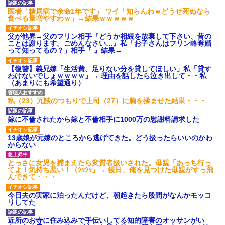
され彼氏が逆切れ。「何クラク
ション鳴らしてんだ！降りてこ
医者「糖尿病で余命1年です」 ワイ「知らんわｗどうせ死ぬなら
いよ！」と怒鳴りだし...
食べる量増やすわｗ」→結果ｗｗｗｗｗ
【衝撃】報酬100万円超の治験
募集がこちらｗｗｗｗｗ(※画像
父が他界→父のフリン相手『どうか相続を放棄して下さい、昔の
あり)
ことは謝ります。ごめんなさい…』私「お子さんはフリン略奪婚
って知ってるの？」相手『 』結果→
【ネット騒然】惨殺されたタ
ワマン頂き女子のこの動画、す
げえええええｗｗｗｗｗｗｗｗ
【復讐】義兄嫁「生活費、足りない分を貸してほしい」私「貸す
ｗｗｗ
わけないでしょｗｗｗｗ」→ 理由を話したら泣き出して・・私
（あまりにも希望通り）
【愕然】白のクラウン俺氏、
高速道路左車線を制限速度で走
った結果wwwwwwwwwwww
私（23）冗談のつもりで上司（27）に胸を揉ませた結果・・・
百年の恋12-899 食べた量を
張り合ってくる
嫁に不倫されたから嫁と不倫相手に1000万の慰謝料請求した
【悲報】佐藤輝明・・・２軍
でも盛大にやらかす←あまり悲
13歳娘が元嫁のところから逃げてきた。どう扱ったらいいのかわ
しませないでくれ
からない
とっさに女児を捕まえたら変質者扱いされた。母親「あっち行っ
てよ！気持ち悪い！（ｼｯｼｯ」→ 後日、俺を見つけた母親がすっ飛
んできて・・・
今日夫の実家に泊ったんだけど、朝起きたら股間がなんかモッコ
リしてた
近所のお寺に住み込みで手伝いしてる知的障害のオッサンがい