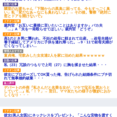
隣室のお婆ちゃん「下階からの異臭に困ってる、今もすっごく臭
い」私「変だなあ～なにも臭わないよ」→ その後。警察『絶対に
窓とドアを開けないで』
裁判官「お互いに最後に言いたいことはありますか」バカ夫
「…」A「夫を一発殴らせてほしい」裁判官「どうぞ」
高1のとき男に襲われ、不妊の叔母に頼まれて出産。→叔母夫婦が
養子縁組してアメリカに子供を連れ帰った。→9・11で叔母夫婦が
亡くなってしまい…
童貞俺、宅飲みした女友達2人を家に泊めた結果ｗｗｗｗｗｗ
私（23）冗談のつもりで上司（27）に胸を揉ませた結果・・・
彼女にプロポーズしてOK貰った俺、告げられた結婚条件にブチ切
れて無事婚約破棄・・・
デパートの外商『私さんだと名乗る女が、ツケで宝石を買おうと
していて…』私「！？」→ 翌日。ママ友たちの様子が微妙におか
しくなり・・・
彼女(美人女医)にネックレスをプレゼント。「こんな安物を渡すく