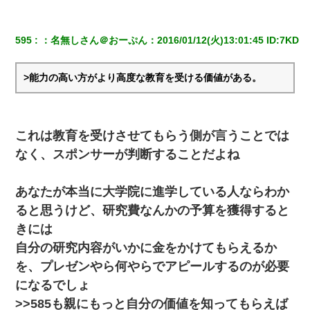
父親がくも膜下出血で突然ﾀﾋ。→母の貯金が0なことが判明。→母
「私を家に置いてほしい、どうか見捨てないで(土下座」俺・嫁
「…」
595
：
名無しさん＠おーぷん
：
2016/01/12(火)13:01:45
 ID:
7KD
夫に癌の余命宣告。その闘病中に長女から信じられない言葉を受
けた
>能力の高い方がより高度な教育を受ける価値がある。
何年か前に妹は離婚している。当時生まれた姪が義弟の子じゃな
かったため妹有責での離婚になり…
これは教育を受けさせてもらう側が言うことでは
なく、スポンサーが判断することだよね
童貞俺、宅飲みした女友達2人を家に泊めた結果ｗｗｗｗｗｗ
あなたが本当に大学院に進学している人ならわか
13歳娘が元嫁のところから逃げてきた。どう扱ったらいいのかわ
からない
ると思うけど、研究費なんかの予算を獲得すると
きには
夫に癌の余命宣告。その闘病中に長女から信じられない言葉を受
自分の研究内容がいかに金をかけてもらえるか
けた
を、プレゼンやら何やらでアピールするのが必要
になるでしょ
>>585も親にもっと自分の価値を知ってもらえば