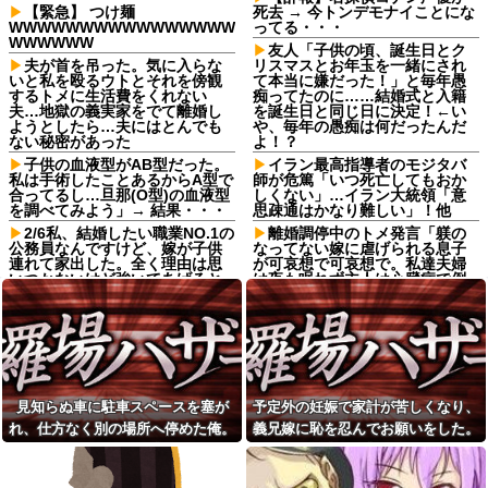
【緊急】 つけ麺
死去 → 今トンデモナイことにな
WWWWWWWWWWWWWWWW
ってる・・・
WWWWWW
友人「子供の頃、誕生日とク
夫が首を吊った。気に入らな
リスマスとお年玉を一緒にされ
いと私を殴るウトとそれを傍観
て本当に嫌だった！」と毎年愚
するトメに生活費をくれない
痴ってたのに……結婚式と入籍
夫…地獄の義実家をでて離婚し
を誕生日と同じ日に決定！←い
ようとしたら…夫にはとんでも
や、毎年の愚痴は何だったんだ
ない秘密があった
よ！？
子供の血液型がAB型だった。
イラン最高指導者のモジタバ
私は手術したことあるからA型で
師が危篤「いつ死亡してもおか
合ってるし…旦那(O型)の血液型
しくない」…イラン大統領「意
を調べてみよう」→ 結果・・・
思疎通はかなり難しい」！他
2/6私、結婚したい職業NO.1の
離婚調停中のトメ発言「躾の
公務員なんですけど、嫁が子供
なってない嫁に虐げられる息子
連れて家出した。全く理由は思
が可哀想で可哀想で。私達夫婦
いつかないけど強いてあげると
は夜も眠れず主人は心臓病で倒
すれば母のせいかもしれない。
れた。嫁子はヒトゴロシだ。逮
嫁のせいでアトピー悪化しそう
捕して欲しい」
→
トメ「お腹の子は孫と認めな
義弟嫁「先生の資格あるなら
い！」とイキるクソトメに父親
子どもを教えて！」私「何度も
不明のコトメ子を引き合いに出
言うけど無理です」→断っても
した私。トメ「米軍の血筋
しつこく食い下がられて…
よ！」私「〇〇じゃないです
見知らぬ車に駐車スペースを塞が
予定外の妊娠で家計が苦しくなり、
か」←得体の知れない〜はお前
トメ「うちも同居しましょ
（コトメ）のところだろｗ
れ、仕方なく別の場所へ停めた俺。
義兄嫁に恥を忍んでお願いをした。
う！」夫「分かったよ」私「え
っ…？」→数カ月後、夫が笑顔
「これを肯定的に書くとか頭
気づけばパトカーまで来る騒ぎにな
その返事が予想外すぎて…
で語った同居計画の中身にトメ
がどうかしてるのか？」と某メ
って…
絶句…
ディアの焚書称賛記事にツッコ