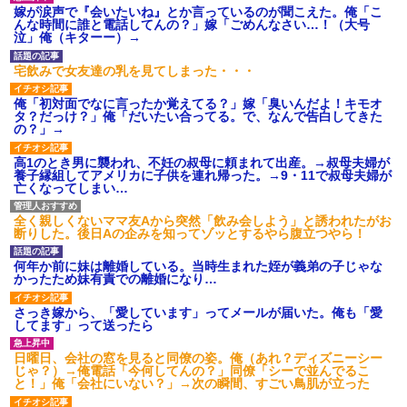
【衝撃】報酬100万円超の治験
嫁が涙声で『会いたいね』とか言っているのが聞こえた。俺「こ
募集がこちらｗｗｗｗｗ(※画像
んな時間に誰と電話してんの？」嫁「ごめんなさい…！（大号
あり)
泣」俺（キターー）→
【ネット騒然】惨殺されたタ
ワマン頂き女子のこの動画、す
宅飲みで女友達の乳を見てしまった・・・
げえええええｗｗｗｗｗｗｗｗ
ｗｗｗ
俺「初対面でなに言ったか覚えてる？」嫁「臭いんだよ！キモオ
【愕然】白のクラウン俺氏、
タ？だっけ？」俺「だいたい合ってる。で、なんで告白してきた
高速道路左車線を制限速度で走
の？」→
った結果wwwwwwwwwwww
百年の恋12-899 食べた量を
高1のとき男に襲われ、不妊の叔母に頼まれて出産。→叔母夫婦が
張り合ってくる
養子縁組してアメリカに子供を連れ帰った。→9・11で叔母夫婦が
亡くなってしまい…
【悲報】佐藤輝明・・・２軍
でも盛大にやらかす←あまり悲
しませないでくれ
全く親しくないママ友Aから突然「飲み会しよう」と誘われたがお
断りした。後日Aの企みを知ってゾッとするやら腹立つやら！
何年か前に妹は離婚している。当時生まれた姪が義弟の子じゃな
かったため妹有責での離婚になり…
さっき嫁から、「愛しています」ってメールが届いた。俺も「愛
してます」って送ったら
日曜日、会社の窓を見ると同僚の姿。俺（あれ？ディズニーシー
じゃ？）→俺電話「今何してんの？」同僚「シーで並んでるこ
と！」俺「会社にいない？」→次の瞬間、すごい鳥肌が立った