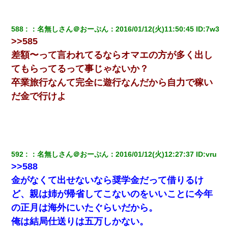
【ワロタ】姉から「肉食系14才、乳丸出し、毛はうっすら生えか
け」というタイトルで画像が送られてきた
588
：
名無しさん＠おーぷん
：
2016/01/12(火)11:50:45
 ID:
7w3
>>585
旦那の元カノをSNSで探して写真を保存して顔面評価スレで写真
差額〜って言われてるならオマエの方が多く出し
を晒してた。ほとんどがブスという評価の中で二人ほど意外に好
てもらってるって事じゃないか？
評価で苦々しく思った
卒業旅行なんて完全に遊行なんだから自力で稼い
【唖然】帰宅したら旦那のスポーツカーが消えていた。警察『目
だ金で行けよ
立つし、すぐ見つかるかもしれません』→ 数時間後・・警察『××
さんご存じですか？』
さっき嫁から、「愛しています」ってメールが届いた。俺も「愛
してます」って送ったら
592
：
名無しさん＠おーぷん
：
2016/01/12(火)12:27:37
 ID:
vru
>>588
中途採用のAが部長から呼び出された。Aはヘラヘラと部屋に入っ
ていき、1時間後に号泣しながら出てきて…
金がなくて出せないなら奨学金だって借りるけ
ど、親は姉が帰省してこないのをいいことに今年
【衝撃】婚約者「兄と結婚はするけど嫁入りするわけじゃない。
の正月は海外にいたぐらいだから。
お互い干渉はしないようにしましょう」→ その後に結納金の話を
したので、母が・・・
俺は結局仕送りは五万しかない。