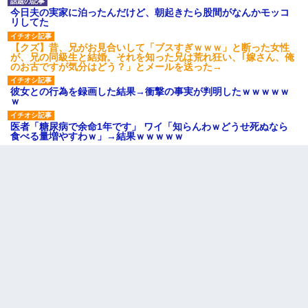
今日夫の実家に泊ったんだけど、朝起きたら股間がなんかモッコ
リしてた
【クズ】昔、兄がお見合いして「ブスすぎｗｗｗ」と断った女性
が、兄の同級生と結婚。それを知った兄は荒れ狂い、｢嫁さん、俺
のお古ですが気分はどう？」とメールを送った→
彼女との行為を録画した結果→衝撃の事実が判明したｗｗｗｗｗ
ｗ
医者「糖尿病で余命1年です」 ワイ「知らんわｗどうせ死ぬなら
食べる量増やすわｗ」→結果ｗｗｗｗｗ