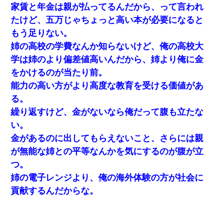
家賃と年金は親が払ってるんだから、って言われ
姉旦那の友達「ほんとのパパだよ～」私のお腹を触ってほざく。
たけど、五万じゃちょっと高い本が必要になると
→思わず手を叩いて振り払ったら…
もう足りない。
姉の高校の学費なんか知らないけど、俺の高校大
３２歳俺「ずっと好きでした！！付き合って下さい！」 ２５歳
彼女「うん！！絶対幸せになろうね！！！！」 → ７年後ｗｗ
学は姉のより偏差値高いんだから、姉より俺に金
ｗｗｗ
をかけるのが当たり前。
能力の高い方がより高度な教育を受ける価値があ
彼女との行為を録画した結果→衝撃の事実が判明したｗｗｗｗｗ
ｗ
る。
繰り返すけど、金がないなら俺だって腹も立たな
ミスした新人(
)に冗談で「行為させてくれたら許してあげる」
い。
って言ったら・・・
金があるのに出してもらえないこと、さらには親
が無能な姉との平等なんかを気にするのが腹が立
【クズ】昔、兄がお見合いして「ブスすぎｗｗｗ」と断った女性
が、兄の同級生と結婚。それを知った兄は荒れ狂い、｢嫁さん、俺
つ。
のお古ですが気分はどう？」とメールを送った→
姉の電子レンジより、俺の海外体験の方が社会に
貢献するんだからな。
見合いにて。嫁「はじめまして」俺「失礼ですが○○さんご本人で
すか？」