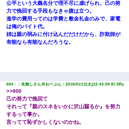
公平という大義名分で理不尽に虐げられ、己の努
力で挽回する手段もなきゃ腹は立つ。
進学の費用ってのは学費と敷金礼金のみで、家電
は俺のバイト代。
姉は親の弱みに付け込んだだけだから、詐欺師が
有能なら有能なんだろうな。
604
：
名無しさん＠おーぷん
：
2016/01/12(火)22:43:59
 ID:
SRy
>>600
己の努力で挽回て
それって『親のスネをいかに沢山齧るか』を努力
するって事か。
言ってて恥ずかしくないのかね。