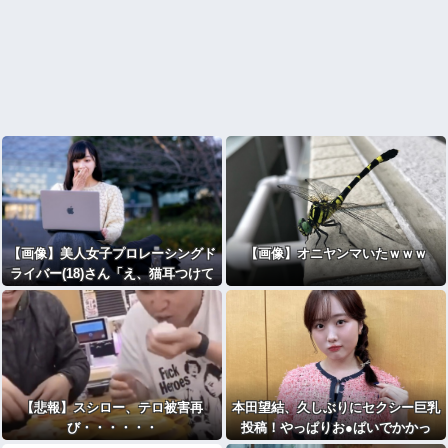
【画像】美人女子プロレーシングド
【画像】オニヤンマいたｗｗｗ
ライバー(18)さん「え、猫耳つけて
サインするんですか？」⇒！！！
【悲報】スシロー、テロ被害再
本田望結、久しぶりにセクシー巨乳
び・・・・・・
投稿！やっぱりお●ぱいでかかっ
た！