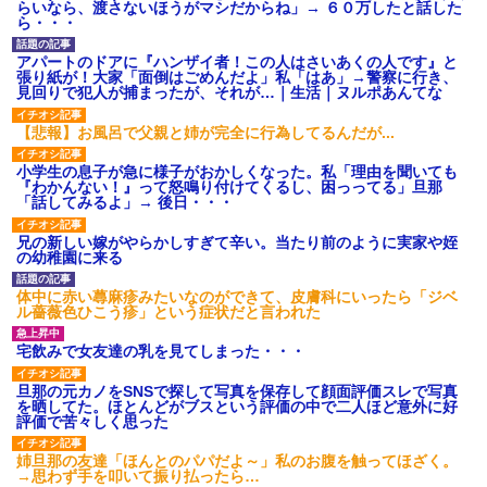
らいなら、渡さないほうがマシだからね」→ ６０万したと話した
ら・・・
アパートのドアに『ハンザイ者！この人はさいあくの人です』と
張り紙が！大家「面倒はごめんだよ」私「はあ」→警察に行き、
見回りで犯人が捕まったが、それが…｜生活｜ヌルポあんてな
【悲報】お風呂で父親と姉が完全に行為してるんだが...
小学生の息子が急に様子がおかしくなった。私「理由を聞いても
『わかんない！』って怒鳴り付けてくるし、困っってる」旦那
「話してみるよ」→ 後日・・・
兄の新しい嫁がやらかしすぎて辛い。当たり前のように実家や姪
の幼稚園に来る
体中に赤い蕁麻疹みたいなのができて、皮膚科にいったら「ジベ
ル薔薇色ひこう疹」という症状だと言われた
宅飲みで女友達の乳を見てしまった・・・
旦那の元カノをSNSで探して写真を保存して顔面評価スレで写真
を晒してた。ほとんどがブスという評価の中で二人ほど意外に好
評価で苦々しく思った
姉旦那の友達「ほんとのパパだよ～」私のお腹を触ってほざく。
→思わず手を叩いて振り払ったら…