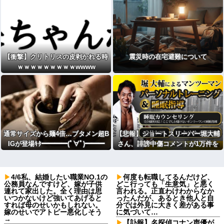
【衝撃】クリトリスの皮剥かれる時
震災時の在宅避難について
ｗｗｗｗｗｗｗｗｗwwww
通常サイズから麺4倍…ブタメン超B
【悲報】ショートスリーパー堀大輔
IGが登場ｷﾀ━━━━(ﾟ∀ﾟ)━━━
さん、誹謗中傷コメントが1万件を
━!!
越えて配信中に号泣
4/6私、結婚したい職業NO.1の
何度も転職してるんだけど、
公務員なんですけど、嫁が子供
どこ行っても「生意気」と悪く
連れて家出した。全く理由は思
言われる。正直わけわからなか
いつかないけど強いてあげると
ったんだが、あるとき他人と自
すれば母のせいかもしれない。
分では外見に大きく差がある事
嫁のせいでアトピー悪化しそう
に気づいて…
→
【訃報】名探偵コナン声優が