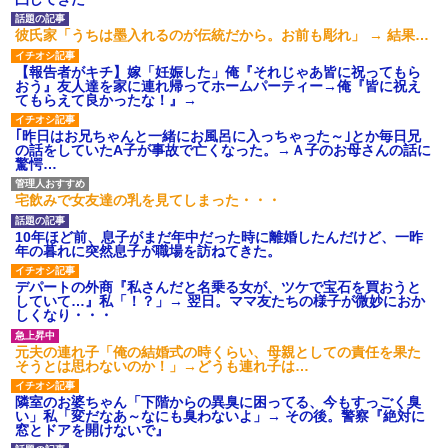
彼氏家「うちは墨入れるのが伝統だから。お前も彫れ」 → 結果…
【報告者がキチ】嫁「妊娠した」俺『それじゃあ皆に祝ってもら
おう』友人達を家に連れ帰ってホームパーティー→俺『皆に祝え
てもらえて良かったな！』→
｢昨日はお兄ちゃんと一緒にお風呂に入っちゃった～｣とか毎日兄
の話をしていたA子が事故で亡くなった。→Ａ子のお母さんの話に
驚愕…
宅飲みで女友達の乳を見てしまった・・・
10年ほど前、息子がまだ年中だった時に離婚したんだけど、一昨
年の暮れに突然息子が職場を訪ねてきた。
デパートの外商『私さんだと名乗る女が、ツケで宝石を買おうと
していて…』私「！？」→ 翌日。ママ友たちの様子が微妙におか
しくなり・・・
元夫の連れ子「俺の結婚式の時くらい、母親としての責任を果た
そうとは思わないのか！」→どうも連れ子は…
隣室のお婆ちゃん「下階からの異臭に困ってる、今もすっごく臭
い」私「変だなあ～なにも臭わないよ」→ その後。警察『絶対に
窓とドアを開けないで』