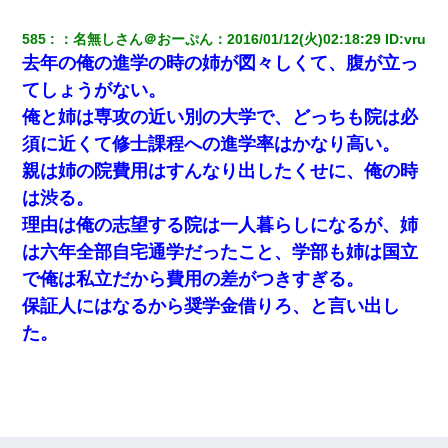
585
：
名無しさん＠おーぷん
：
2016/01/12(火)02:18:29
 ID:
vru
去年の俺の進学の時の姉が図々しくて、腹が立っ
てしょうがない。
俺と姉は専攻の近い別の大学で、どっちも院は必
須に近くて修士課程への進学率はかなり高い。
親は姉の院費用はすんなり出したくせに、俺の時
は渋る。
理由は俺の志望する院は一人暮らしになるが、姉
は六年全部自宅通学だったこと、学部も姉は国立
で俺は私立だから費用の差がつきすぎる。
保証人にはなるから奨学金借りろ、と言い出し
た。