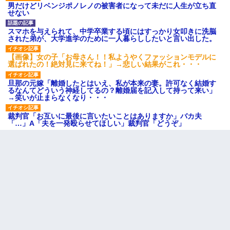
男だけどリベンジポノレノの被害者になって未だに人生が立ち直
せない
スマホを与えられて、中学卒業する頃にはすっかり女叩きに洗脳
された弟が、大学進学のために一人暮らししたいと言い出した。
【画像】女の子「お母さん！！私ようやくファッションモデルに
選ばれたの！絶対見に来てね！」→悲しい結果がこれ・・・
旦那の元嫁「離婚したとはいえ、私が本来の妻。許可なく結婚す
るなんてどういう神経してるの？離婚届を記入して持って来い」
→笑いが止まらなくなり・・・
裁判官「お互いに最後に言いたいことはありますか」バカ夫
「…」A「夫を一発殴らせてほしい」裁判官「どうぞ」