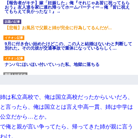
【報告者がキチ】嫁「妊娠した」俺『それじゃあ皆に祝ってもら
おう』友人達を家に連れ帰ってホームパーティー→俺『皆に祝え
てもらえて良かったな！』→
【悲報】お風呂で父親と姉が完全に行為してるんだが...
9月に付き合い始めたけどこの、この人と結婚はないわと判断して
別れた。その元彼が交通事故で重体になっているらしく…
ナンパにほいほい付いていった私、地獄に落ちる
彼女(37)の情欲がえげつない件ｗｗｗｗｗｗｗ
姉は私立高校で、俺は国立高校だったからいいだろ、
私は家が貧しくて、手に職をつけようと看護師になった。だけど
卒業を控えた年の1月末、車にひかれて看護師になれなくなった。
と言ったら、俺は国立とは言え中高一貫、姉は中学は
公立だから…とか。
私（23）冗談のつもりで上司（27）に胸を揉ませた結果・・・
で俺と親が言い争ってたら、帰ってきた姉が親に言う
結婚生活10ヶ月目で嫁から一方的に「もう冷めた」と離婚切り出
わけ。
された