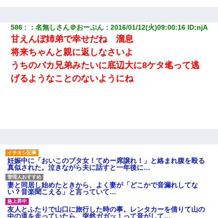
586
：
名無しさん＠おーぷん
：
2016/01/12(火)09:00:16
 ID:
njA
甘えんぼ姉弟で幸せだね 溜息
将来ちゃんと親に返しなさいよ
うちのバカ兄弟みたいに底辺大に8ケタ毟って逃
げるようなことのないようにね
妊娠中に「おいこのブタ女！てめー席譲れ！」と絡まれ腹を殴る
真似された。泣きながら夫に話すと一年後に…
妻と同居し始めたときから、よく妻が「どこかで音漏れしてな
い？音楽聞こえる」と言っていて…
友人とふたりで山口に旅行した時の事。レンタカーを借りて山の
中の道を走っていたら、突然ガガッ！って音がして…