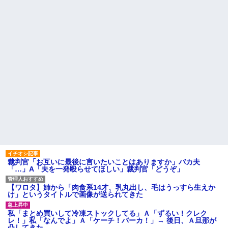
裁判官「お互いに最後に言いたいことはありますか」バカ夫
「…」A「夫を一発殴らせてほしい」裁判官「どうぞ」
【ワロタ】姉から「肉食系14才、乳丸出し、毛はうっすら生えか
け」というタイトルで画像が送られてきた
私「まとめ買いして冷凍ストックしてる」Ａ「ずるい！クレク
レ！」私「なんでよ」Ａ「ケーチ！バーカ！」→ 後日、Ａ旦那が
凸してきた