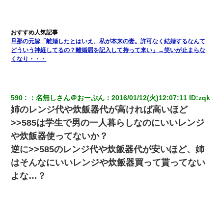
旦那の元嫁「離婚したとはいえ、私が本来の妻。許可なく結婚するなんて
どういう神経してるの？離婚届を記入して持って来い」→笑いが止まらな
くなり・・・
590
：
名無しさん＠おーぷん
：
2016/01/12(火)12:07:11
 ID:
zqk
姉のレンジ代や炊飯器代が高ければ高いほど
>>585は学生で男の一人暮らしなのにいいレンジ
や炊飯器使ってないか？
逆に>>585のレンジ代や炊飯器代が安いほど、姉
はそんなにいいレンジや炊飯器買って貰ってない
よな…？