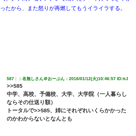
ったから、また怒りが再燃してもうイライラする。
【驚愕】私「今まで育てた分のお金返してね(冗談)」息子「はい、
3000万円」→数年後。私「妹が病気になったから援助して欲し
い」→
【考察】兄嫁急死の1年後、兄が引越すというので手伝いに行った
ら下着が入った引き出しの奥にとんでもないモノを見つけた
我が家のガレージに見知らぬ車。俺「もしもし、玄関にもシャッ
ターリモコンあるだろ？DOWNのボタン押してｗ」→ 待つこと１
時間弱・・・
587
：
名無しさん＠おーぷん
：
2016/01/12(火)10:46:57
 ID:
ttJ
男だけどリベンジポノレノの被害者になって未だに人生が立ち直
>>585
せない
中学、高校、予備校、大学、大学院（一人暮らし
ならその仕送り額）
私が遺産を相続。→それを知った義両親が「旅行代金を出せ！」
「リフォーム費用を負担しろ！」「金の管理は私達がする！」と
トータルで>>585、姉にそれぞれいくらかかった
浅ましくも集りにきた。
のかわからないとなんとも
同じマンションに住んでる女性が鍵をわかりやすいところに隠し
ている事に気づいた俺「忍びこんでみよう！」→ 結果