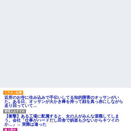
かの同性で俺の対応に困惑なん
縁を切る」夫「それで俺が困る
だが？
ことって何？」義父「お前には
財産を残さん！！」夫「財産...
「『きれいに書きなさい』と
言ってもきれいに書いてくれな
【大炎上】 ふつうの日本人、
い」って、それ自体毒親の言う
ガチで滅びそう…
常套句だろ
義兄嫁が「自己破産になる。
日頃からセクハラ三昧で毎回
アンタのせいだ」と電話を寄越
周囲に〆られても反省しないウ
した。夫が確認すると借金は判
トに、とうとう後ろから抱きつ
明分だけで500万円。ブランドバ
かれて胸を掴まれた → 私は肘で
ッグや時計をカードで買いサ...
ウトの腹を思い切りどついて、○
ハードオフに売っていた4万
玉あたりを蹴飛ばし…
4000円のフィギュアがヤバすぎ
「仕事にあぶれたから雇って
るｗｗｗｗｗｗ「こんな高い
ほしい、なんでもする」とキチ
の？ｗｗ」「逆に超安い」
ママがやってきた
私「ちょっと、人の家の金庫
実家に住んでる兄から「盆に
触らないでよ！」キチママ『そ
泊まりに来るなら嫁と子供に菓
こに金庫があったから、開けて
子のひとつでも持ってきてよ」
みようとしただけ☆』義兄「泥
って言われた。自分の実家に帰
は出てけ！二度と来るな！」結
るのに手土産なんて考えたこと
果・・・
なかった…
私「初めて飲む味だけどなん
近所のお寺に住み込みで手伝いしてる知的障害のオッサンがい
主な税金の成り立ちを調べて
のお茶？」彼「ちっ！」私「」
た。ある日、オッサンが火かき棒を持って顔を真っ赤にしながら
みたよ
走り回っていて…
【GIF】JSのカンチョーワロ
タ
後続車にクラクションを鳴ら
【衝撃】ある工場に配属すると、女の人がみんな退職してしま
され彼氏が逆切れ。「何クラク
う。会社「仕事がハードだし田舎で娯楽も少ないからキツイの
ション鳴らしてんだ！降りてこ
か…」→ 実際は違った
いよ！」と怒鳴りだし...