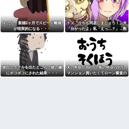
ミ殺到、自分で本屋を作るとか
お年寄りの先生が毎日おやつ
そういう話かと思ったら……
くれる激安の寺子屋タイプの塾
に行ってる
【悲報】ジャンポケ斉藤の
妻、夫の求刑7年の翌日に
俺の彼女が実家に帰省。つい
Instagram更新「スパイダーマン
でに「お見合い」してたことが
わたし、新婚2ヶ月でスピード離婚
トメ「うちも同居しましょう！」夫
楽しすぎた！」
発覚した
が現実的になる・・・
「分かったよ」私「えっ…？」→数
【悲報】東科大医学部卒の美
付き合っていない男子に家に
人YouTuber、直美で炎上ｗｗｗ
カ月後、夫が笑顔で語った同居計画
泊まらないかと誘われた。無理
ｗｗｗ
だと断ったら「じゃあ付き合お
の中身にトメ絶句…
うよ」と返されて…
介護の仕事してるけど質問あ
るか？
日産e-power、無給油で
1980km走行しギネス記録を達
1月出産の私に「クリスマス挙
成！→山頂から下ってるだけで
式に来い！」と迫るコトメ＆ウ
した…
ト。正産期だと説明するも「予
定日まで1ヶ月あるだろ！」味方
彼氏とホテルを出たところで彼の嫁
夫の年収が360万で私の年収720万。
イーロン・マスク「中国のロ
ゼロの夫と冷え切った家庭の末
ボットはデタラメで遠隔操作し
にボコボコにされた結果・・・
マンション買いたくてローン審査の
路←命より妹を優先する夫とは
てるだけ」
離婚一択
用紙書こうとしたら、夫が自分の年
チー牛「デブの事豚丼って呼
無整形なのに大人になって顔
収欄に720万円って記入しやがった
ぼうぜ！」←これが流行らなか
が変わった人。
った理由
【議論】儒教「年上を敬え、
【悲報】「美人すぎる県警本
目上に逆らうな、秩序を守れ」
部長」失職ｗｗｗｗｗｗｗｗｗ
←これが東アジアに残したもの
【衝撃】葬儀屋「火葬プラン
こそこそメールする旦那が怪
はどうなさいますか？」ワイ喪
しい。週に２日くらいは会社の
主「直葬で(即答)」→結果ァw w
人と、という名目で飲み会に行
w w w w w w w w
っていて...
義父「嫁にたぶらかされたん
【愕然】嫁の浮気相手がまさ
だろうが、目を覚まさなければ