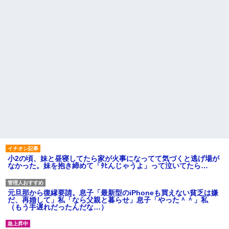
小2の頃、妹と昼寝してたら家が火事になってて気づくと逃げ場が
なかった。妹を抱き締めて「ﾀﾋんじゃうよ」って泣いてたら…
元旦那から復縁要請。息子「最新型のiPhoneも買えない貧乏は嫌
だ、再婚して」私「なら父親と暮らせ」息子「やった＾＾」私
（もう手遅れだったんだな…）