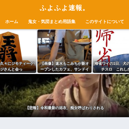
ふよふよ速報。
ホーム
鬼女・気団まとめ用語集
このサイトについて
久々にジモティーゲ
【画像】速水もこみちが新オ
帰省ワイの1日、犬
ジさんと会っ
ープンしたカフェ、サンドイ
チスロ これし
・・・・・・・・
ッチ1つ3000円wwwwwwwww
wwwwwwwwwwwwwwwww
【悲報】令和最新の浴衣、痴女呼ばわりされる