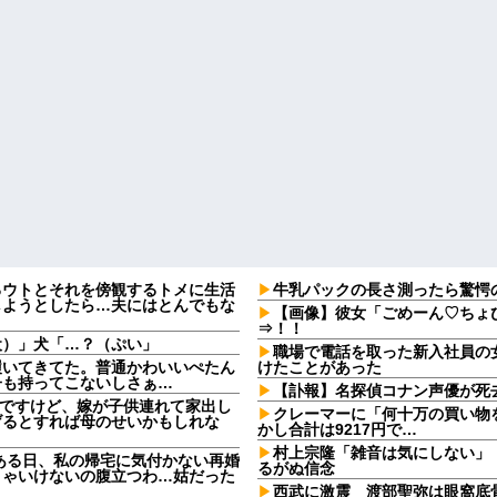
るウトとそれを傍観するトメに生活
牛乳パックの長さ測ったら驚愕
しようとしたら…夫にはとんでもな
【画像】彼女「ごめーん♡ちょ
⇒！！
犬）」犬「…？（ぷい」
職場で電話を取った新入社員の
履いてきてた。普通かわいいぺたん
けたことがあった
子も持ってこないしさぁ…
【訃報】名探偵コナン声優が死去
なんですけど、嫁が子供連れて家出し
クレーマーに「何十万の買い物
げるとすれば母のせいかもしれな
かし合計は9217円で…
村上宗隆「雑音は気にしない」
ある日、私の帰宅に気付かない再婚
るがぬ信念
きゃいけないの腹立つわ…姑だった
西武に激震 渡部聖弥は眼窩底