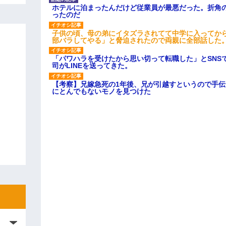
ホテルに泊まったんだけど従業員が最悪だった。折角
ったのだ
子供の頃、母の弟にイタズラされてて中学に入ってか
部バラしてやる」と脅迫されたので両親に全部話した
「パワハラを受けたから思い切って転職した」とSNS
司がLINEを送ってきた。
【考察】兄嫁急死の1年後、兄が引越すというので手
にとんでもないモノを見つけた