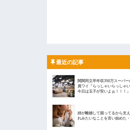
最近の記事
関関同立卒年収350万スーパー
員ワイ「らっしゃいらっしゃ
今日は玉子が安いよぉ！！！
姉が離婚して困ってるから支
れみたいなことを言い始めた