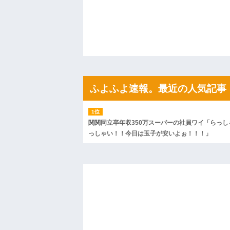
や...
ハードオフに売っていた4万4000円のフ
「こんな高いの？ｗｗ」「逆に超安い」
私「ちょっと、人の家の金庫触らないで
たから、開けてみようとしただけ☆』義兄
果・・・
私「初めて飲む味だけどなんのお茶？」
【GIF】JSのカンチョーワロタ
後続車にクラクションを鳴らされ彼氏が
んだ！降りてこいよ！」と怒鳴りだし...
ふよふよ速報。最近の人気記事
【衝撃】報酬100万円超の治験募集がこち
【ネット騒然】惨殺されたタワマン頂き
ｗｗｗｗｗｗｗｗｗｗ
【愕然】白のクラウン俺氏、高速道路左
関関同立卒年収350万スーパーの社員ワイ「らっし
wwwwwwwwwwww
っしゃい！！今日は玉子が安いよぉ！！！」
百年の恋12-899 食べた量を張り合って
【悲報】佐藤輝明・・・２軍でも盛大に
れ