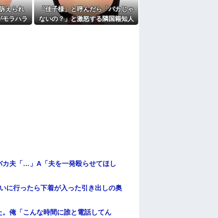
訴えられ
「佳子様」と呼んだら「バカじゃ
がモラハラ
ないの？」と激怒する隣国籍知人
教えてほし
⇒正論で返したら大炎上w
バカ夫「…」A「夫を一発殴らせてほし
伝いに行ったら下着が入った引き出しの奥
た。俺「こんな時間に誰と電話してん