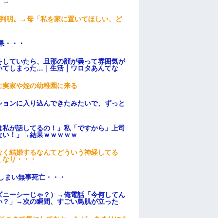
）→
が判明。→母「私を家に置いてほしい、ど
果・・・
をしていたら、旦那の顔が曇って雰囲気が
いてしまった…｜生活｜ワロタあんてな
に実家や姪の幼稚園に来る
ションに入り込んできたみたいで、ずっと
は私が話してるの！」私「ですから」上司
ない！」→結果ｗｗｗｗｗ
なく結婚するなんてどういう神経してる
くなり・・・
てしまい無事死亡・・・
ズニーシーじゃ？）→俺電話「今何してん
い？」→次の瞬間、すごい鳥肌が立った