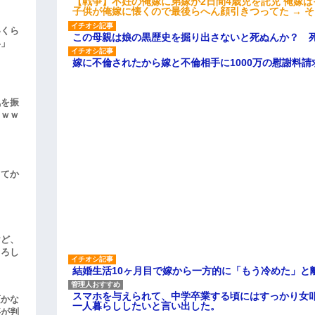
【戦争】不妊の俺嫁に弟嫁が2日間4歳児を託児 俺嫁
子供が俺嫁に懐くので最後らへん顔引きつってた → 
いくら
この母親は娘の黒歴史を掘り出さないと死ぬんか？ 
い」
嫁に不倫されたから嫁と不倫相手に1000万の慰謝料請
気を振
ｗｗｗ
してか
けど、
よろし
結婚生活10ヶ月目で嫁から一方的に「もう冷めた」と
スマホを与えられて、中学卒業する頃にはすっかり女
頃かな
一人暮らししたいと言い出した。
事が判