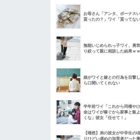
お母さん「アンタ、ボーナス
貰ったの？」ワイ「貰ってな
無能いじめられっ子ワイ、勇
り絞って親に相談した結果ｗ
娘がワイと嫁との行為を目撃
ら口聞いてくれない
半年前ワイ「これから同棲や
金はワイが稼ぐから家事と飯
くな」彼女「任せて！」
【唖然】弟の彼女が中学生の
りひどい虐めの加害者だった