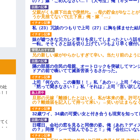
の？」嫁「ごめんなさい…！（大号泣」俺（キターー
父親がくも膜下出血で突然ﾀﾋ。→母の貯金が0なこと
うか見捨てないで(土下座」俺・嫁「…」
私（23）冗談のつもりで上司（27）に胸を揉ませた結
妹が嘘つきな元カレと寄りを戻してしまったという話
一転。そそくさと話を切り上げていつもより早く寝付
兄の新しい嫁がやらかしすぎて辛い。当たり前のよう
隣の部屋の住民の母親、オートロックを突破してマン
ドアの前で喚いてて滅茶苦茶うるさかった。
上司「何なの、この書類！！」私「あの‥」上司「今
「黙って聞きなさい！」私「それは」上司「言い訳し
の社
い！！
旦那の元嫁「離婚したとはいえ、私が本来の妻。許可
」
の？離婚届を記入して持って来い」→笑いが止まらな
32歳ワイ、34歳の可愛い女と付き合うも現実を知っ
えてく
日曜日、会社の窓を見ると同僚の姿。俺（あれ？ディ
・・・
の？」同僚「シーで並んでること！」俺「会社にいな