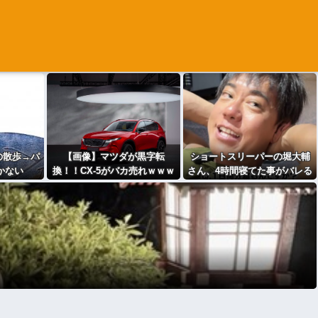
の散歩→パ
【画像】マツダが黒字転
ショートスリーパーの堀大輔
かない
換！！CX-5がバカ売れｗｗｗ
さん、4時間寝てた事がバレる
ｗｗｗ
wwwww