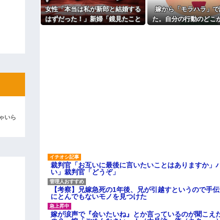
女性「本当は私が新郎と結婚する
嫁から「モラハラ」で
ィギュアがヤバすぎるｗｗｗｗｗｗ
はずだった！」新婦「鏡見たこと
た。自分の行動のどこ
よ！」キチママ『そこに金庫があっ
ある？」→披露宴が一瞬で騒然と
なのかわからないから
「泥は出てけ！二度と来るな！」結
なって…
い
彼「ちっ！」私「」
逆切れ。「何クラクション鳴らして
らｗｗｗｗｗ(※画像あり)
女子のこの動画、すげえええええｗ
車線を制限速度で走った結果
ゃいら
くる
やらかす←あまり悲しませないでく
裁判官「お互いに最後に言いたいことはありますか」
い」裁判官「どうぞ」
【考察】兄嫁急死の1年後、兄が引越すというので手
にとんでもないモノを見つけた
嫁が涙声で『会いたいね』とか言っているのが聞こえ