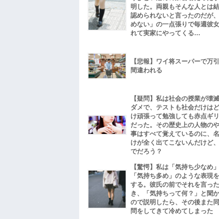
明した。両親もそんな人とは
認められないと言ったのだが
めない」の一点張りで毎週彼
れて実家にやってくる…
【悲報】ワイ将スーパーで万
間違われる
【疑問】私は社会の授業が壊
ダメで、テストも社会だけは
け頑張って勉強しても赤点ギ
だった。その歴史上の人物の
事はすべて覚えているのに、
けが全く出てこないんだけど
でだろう？
【驚愕】私は「気持ち少なめ
「気持ち多め」のような表現
する。彼氏の前でそれを言っ
き、「気持ちって何？」と聞
ので説明したら、その後また
問をしてきて冷めてしまった