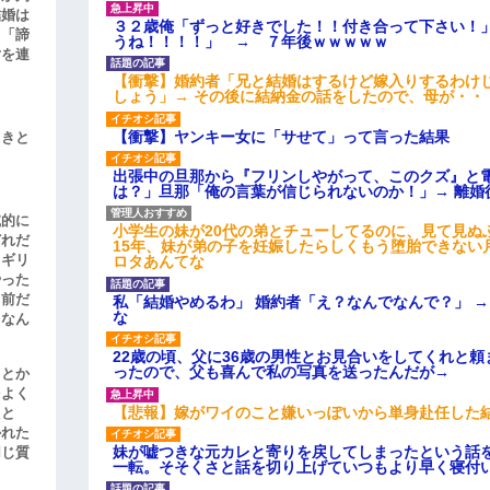
結婚は
３２歳俺「ずっと好きでした！！付き合って下さい！
、「諦
うね！！！！」 → ７年後ｗｗｗｗｗ
女を連
【衝撃】婚約者「兄と結婚はするけど嫁入りするわけ
しょう」→ その後に結納金の話をしたので、母が・・
【衝撃】ヤンキー女に「サせて」って言った結果
引きと
出張中の旦那から『フリンしやがって、このクズ』と
は？」旦那「俺の言葉が信じられないのか！」→ 離婚
滅的に
小学生の妹が20代の弟とチューしてるのに、見て見ぬ
どれだ
15年、妹が弟の子を妊娠したらしくもう堕胎できない
リギリ
ロタあんてな
やった
名前だ
私「結婚やめるわ」 婚約者「え？なんでなんで？」 
な
、なん
22歳の頃、父に36歳の男性とお見合いをしてくれと
ったので、父も喜んで私の写真を送ったんだが→
」とか
をよく
【悲報】嫁がワイのこと嫌いっぽいから単身赴任した
たと
かれた
妹が嘘つきな元カレと寄りを戻してしまったという話
同じ質
一転。そそくさと話を切り上げていつもより早く寝付