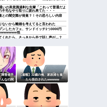
ム通いの美意識過剰な先輩「これって普通だよ
の不毛なやり取りに疲れ果てた・・・
達との闇交際が発覚？！その恐ろしい内容
りないから離婚を考えてると言われた
ンしたカフェ、サンドイッチ1つ3000円
wwwwwww他
てくれたら、さっきから外で話し声が…？
けどなぁ」私(一体誰だよ?!)→夜、友人と
！！！！
レス事件」夫は正しかったのに、なぜ喧嘩は
称するクチャラー義母の汚い食べ方に限界
れていいよなぁ。俺なんか忙しくて寝る暇ね
ＶＤコピっといてよ」
「障害者手
【速報】32歳の俺、家政婦を雇っ
果…元妻の裏切りが判明！！！その理由がこ
そんなの関
たら告白されたwwwww
女子がヒワイなことを言われてショックを受
びせられた
して…
週２で遊びに行くって多いかな？遅くても21
たよ