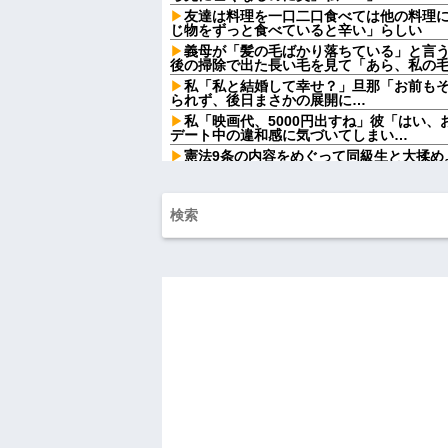
友達は料理を一口二口食べては他の料理
じ物をずっと食べていると辛い」らしい
義母が「髪の毛ばかり落ちている」と言
後の掃除で出た長い毛を見て「あら、私の
私「私と結婚して幸せ？」旦那「お前も
られず、後日まさかの展開に…
私「映画代、5000円出すね」彼「はい
デート中の違和感に気づいてしまい…
憲法9条の内容をめぐって同級生と大揉め
法に逆らうなやハンザイ者www」とかほざき.
【しまった…】 コトメに追い出されたト
のエリア)には絶対に上がらない」という約
が...
ATMで俺が暗証番号を入力し終わった瞬
女がこちらに荷物をばらまきやがった。俺
ル...
チー牛「デブの事豚丼って呼ぼうぜ！」
【悲報】「美人すぎる県警本部長」失職
【衝撃】葬儀屋「火葬プランはどうなさい
答)」→結果ァw w w w w w w w w w
【朗報】寺田心、週6ジム通いで体重62kg→
【画像】このLINEでなんで女が怒って
らしい←お前らは勿論わかるよな？？？？
妹と差をつけて育てられた。妹「家も土
は放棄して」母「うんうん」私「わかった」