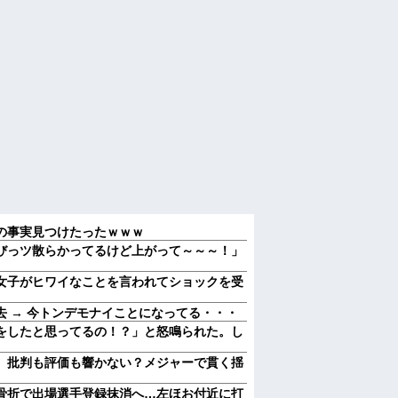
の事実見つけたったｗｗｗ
びっツ散らかってるけど上がって～～～！」
女子がヒワイなことを言われてショックを受
 → 今トンデモナイことになってる・・・
をしたと思ってるの！？」と怒鳴られた。し
 批判も評価も響かない？メジャーで貫く揺
骨折で出場選手登録抹消へ…左ほお付近に打