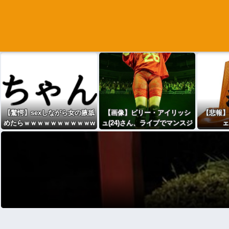
【驚愕】sexしながら女の腋舐
【画像】ビリー・アイリッシ
【悲報】
めたらｗｗｗｗｗｗｗｗｗｗw
ュ(24)さん、ライブでマンスジ
ェ
www
が見える衣装を着て炎上
た・