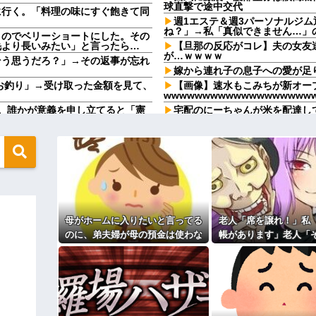
球直撃で途中交代
に行く。「料理の味にすぐ飽きて同
週1エステ＆週3パーソナルジ
ね？」→私「真似できません…」
うのでベリーショートにした。その
毛より長いみたい」と言ったら…
【旦那の反応がコレ】夫の女友
が…ｗｗｗｗ
そう思うだろ？」→その返事が忘れ
嫁から連れ子の息子への愛が足
、お釣り」→受け取った金額を見て、
【画像】速水もこみちが新オープ
wwwwwwwwwwwwwwwwwww
。誰かが意義を申し立てると「憲
宅配のにーちゃんが米を配達し
..
「おすそ分けなら五キロで良いんだ
飲んでいたらピンポーン→結果
メと二世帯住宅を建て、「２F(夫婦
束をしたが、早速破って2Fに上
なんなのよ！！！すごいわ掃除
【ネット史】「鏡の中のアクト
間に、後ろに並んでいた外国人風の
終わらなかったのか
（うっぜぇ。引き落としキャンセ
【胸糞】「食に執着がない」自
クソ男「専業主婦は昼間寝てら
←これが流行らなかった理由
ーもん。どうせ暇でしょ？俺のＤ
ｗｗｗｗｗｗｗｗｗ
母がホームに入りたいと言ってる
老人「席を譲れ！」私
【驚愕】養育費を払い続けた結
ますか？」ワイ喪主「直葬で(即
れｗｗｗｗ
のに、弟夫婦が母の預金は使わな
帳があります」老人「
職場で電話を取った新入社員の
いでと言ってきた。我が弟ながら
係ない！」→暴言を浴
82kgにwwwwwwww
けたことがあった
情けなくて溜息が出る
直後、周囲が動き出
るのか分かんない奴はモテない奴確定
既婚女性が夫に夕飯も用意せず
？？？
時には帰宅してるんだけど
地も、財産はすべて私が継ぐ。相続
主な税金の成り立ちを調べてみ
 → 数年後、復讐のチャンスが