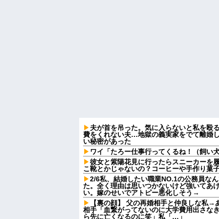
夫が首を吊った。気に入らないと私を殴
費をくれない夫…地獄の義実家をでて離婚
い秘密があった
ワイ「たろー仕事行ってくるね！（飼い
彼女と紫陽花見に行ったらスニーカーを
こ靴とかじゃないの？コーヒーや手作り菓
2/6私、結婚したい職業NO.1の公務員
た。全く理由は思いつかないけど強いてあ
い。嫁のせいでアトピー悪化しそう→
【裏の顔】 父の再婚相手と仲良しな私→
相手「血繋がってないのに大学費用出さな
ら先に亡くなるのに笑」私「…」