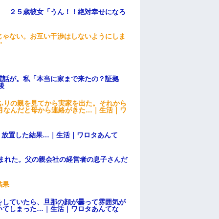
」 ２５歳彼女「うん！！絶対幸せになろ
じゃない。お互い干渉はしないようにしま
・
電話が。私「本当に家まで来たの？証拠
後
ふりの親を見てから実家を出た。それから
月なんだと母から連絡がきた…｜生活｜ワ
→ 放置した結果…｜生活｜ワロタあんて
頼まれた。父の親会社の経営者の息子さんだ
結果
をしていたら、旦那の顔が曇って雰囲気が
いてしまった…｜生活｜ワロタあんてな