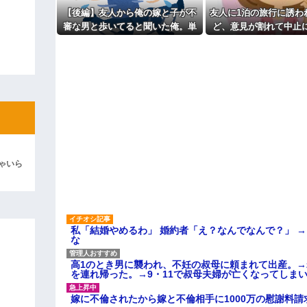
けど、なんとBが手渡した物は…
【後編】友人から俺の嫁と子が不
友人に1泊の旅行に誘わ
ィギュアがヤバすぎるｗｗｗｗｗｗ
審な男と歩いてると聞いた俺。単
ど、意見が割れて中止
よ！」キチママ『そこに金庫があっ
身赴任先から興信所に相談した結
倹約家と旅行計画した
「泥は出てけ！二度と来るな！」結
果
ってくれない..
彼「ちっ！」私「」
逆切れ。「何クラクション鳴らして
らｗｗｗｗｗ(※画像あり)
女子のこの動画、すげえええええｗ
車線を制限速度で走った結果
ゃいら
くる
やらかす←あまり悲しませないでく
私「結婚やめるわ」 婚約者「え？なんでなんで？」 
な
高1のとき男に襲われ、不妊の叔母に頼まれて出産。
を連れ帰った。→9・11で叔母夫婦が亡くなってしま
嫁に不倫されたから嫁と不倫相手に1000万の慰謝料請