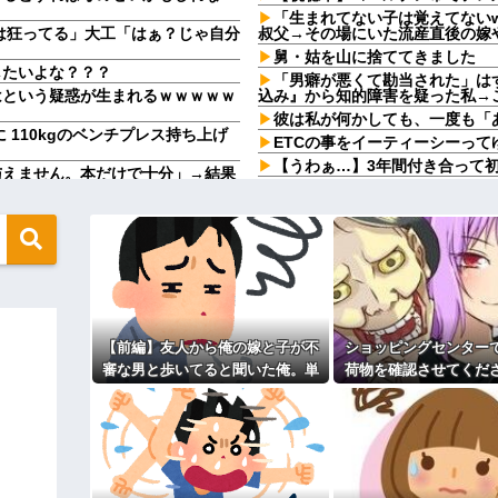
「生まれてない子は覚えてない
は狂ってる」大工「はぁ？じゃ自分
叔父→その場にいた流産直後の嫁
舅・姑を山に捨ててきました
したいよな？？？
「男癖が悪くて勘当された」は
はという疑惑が生まれるｗｗｗｗｗ
込み』から知的障害を疑った私→
彼は私が何かしても、一度も「
に 110kgのベンチプレス持ち上げ
ETCの事をイーティーシーっ
【うわぁ…】3年間付き合って
与えません。本だけで十分」→結果
【2/2】俺が嫁の体型について
するんだけど、これってモラハラ
具現化できない(ﾆﾁｯ」←これ
「お食い初めなんて俺になんの
日つれーわｗ」義両親「なに！食べ
やめれば？」冗談で言ったのに本
いからｗ」→ある日、私の作った
彼女と結婚の話をしていた時に
てくれた。わずかにビオレ薬用ハン
【疑問】葬式←まぁわかる 四
【闇】『強度行動障害』の女の
そう思うだろ？」→その返事が忘れ
幼稚な義弟夫婦が大嫌い。低学
【前編】友人から俺の嫁と子が不
ショッピングセンター
し。義母にベタベタ甘えて「ジュ
ョン以上の美人に変身してた。その
つけてやる！」
審な男と歩いてると聞いた俺。単
荷物を確認させてくだ
主な税金の成り立ちを調べてみ
身赴任先から興信所に相談した結
ーカーママ「泥棒扱
か～」「～とか考えて～」と何度も
果
気！？」→ゲートが鳴
調べた結果…
るよ」→断った途端に逆ギレされた
達A。「会いに来てほしい」と言う