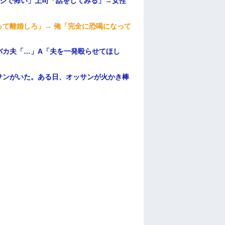
マジで怖い」上司「話をしてみる」→女性
て離婚しろ」→ 俺「完全に恐喝になって
バカ夫「…」A「夫を一発殴らせてほし
サンがいた。ある日、オッサンが火かき棒