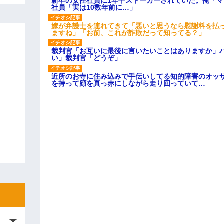
新卒の女性社員に1年半ストーカーされていた。俺「
社員「実は10数年前に…」
嫁が弁護士を連れてきて「悪いと思うなら慰謝料を払っ
ますね」「お前、これが詐欺だって知ってる？」
裁判官「お互いに最後に言いたいことはありますか」
い」裁判官「どうぞ」
近所のお寺に住み込みで手伝いしてる知的障害のオッ
を持って顔を真っ赤にしながら走り回っていて…