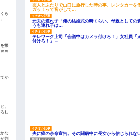
友人とふたりで山口に旅行した時の事。レンタカーを
ガッ！って音がして…
いくら
い」
元夫の連れ子「俺の結婚式の時くらい、母親としての
うも連れ子は…
テレワーク上司「会議中はカメラ付けろ！」女社員「
付けろ！」→
気を振
ｗｗｗ
してか
けど、
よろし
頃かな
夫に癌の余命宣告。その闘病中に長女から信じられな
事が判