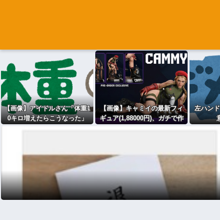
【画像】アイドルさん「体重1
【画像】キャミイの最新フィ
左ハンド
0キロ増えたらこうなった」
ギュア(1,88000円)、ガチで作
り込みがエグすぎる