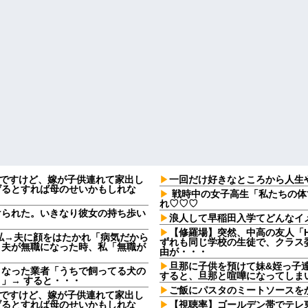
なんですけど、嫁が子供連れて家出し
一回だけ好きなところから人生
げるとすれば母のせいかもしれな
戦時中の女子高生「私たちの体
れ♡♡♡
けられた。いきなり彼女の持ち歩い
浪人して早稲田入学てどんなイ
【修羅場】突然、中高の友人「H
私→夫に顔をはたかれ「病気だから
ずれも同じ学校の生徒で、クラス委
」夫が無職になった時、私「無職が
由が・・・
旦那に子供を預けて妹&姪っ子
となった業者「うちで飼ってる犬の
すると、旦那と喧嘩になってしまい.
」→ すると・・・
ご飯にパスタのミートソースを
なんですけど、嫁が子供連れて家出し
げるとすれば母のせいかもしれな
【視聴率】ゴールデン帯でテレ