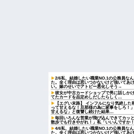
2/6私、結婚したい職業NO.1の公務員
た。全く理由は思いつかないけど強いてあ
い。嫁のせいでアトピー悪化しそう→
彼女が中古カードショップで男に話しか
てたカードを品定めしだしたらしく…
【エグい末路】 インフルになり気絶した
って甘えるな！旦那様の為に家事をしろ！
甘えるな」と復讐し続けた結果…
毎回いろんな営業が飛び込んできてカッ
散歩でも行きやがれ！」私「いいんですか！
4/6私、結婚したい職業NO.1の公務員
た。全く理由は思いつかないけど強いてあ