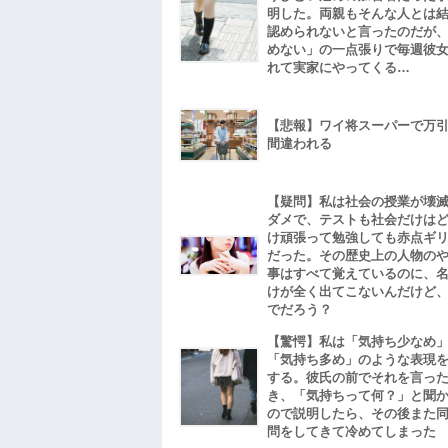
明した。両親もそんな人とは
認められないと言ったのだが
めない」の一点張りで毎週彼
れて実家にやってくる…
【悲報】ワイ将スーパーで万
間違われる
【疑問】私は社会の授業が壊
ダメで、テストも社会だけは
け頑張って勉強しても赤点ギ
だった。その歴史上の人物の
事はすべて覚えているのに、
けが全く出てこないんだけど
でだろう？
【驚愕】私は「気持ち少なめ
「気持ち多め」のような表現
する。彼氏の前でそれを言っ
き、「気持ちって何？」と聞
ので説明したら、その後また
問をしてきて冷めてしまった