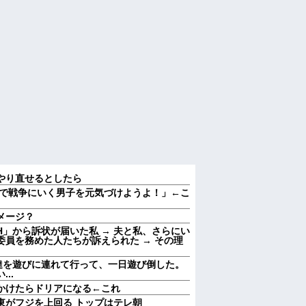
やり直せるとしたら
で戦争にいく男子を元気づけようよ！」←こ
メージ？
」から訴状が届いた私 → 夫と私、さらにい
員を務めた人たちが訴えられた → その理
達を遊びに連れて行って、一日遊び倒した。
..
かけたらドリアになる←これ
東がフジを上回る トップはテレ朝