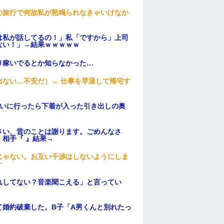
の旅行で何故私が怒鳴られなきゃいけなか
は私が話してるの！」私「ですから」上司
ない！」→結果ｗｗｗｗｗ
り稼いでるとか知らなかった…
ない…不安だ）→ 仕事を早退して帰宅す
伝いに行ったら下着が入った引き出しの奥
さい、昔のことは謝ります。ごめんなさ
相手『 』結果→
じゃない。お互い干渉はしないようにしま
・
れしてない？音楽聞こえる」と言ってい
て婚約破棄した。B子「A男くんと別れたっ