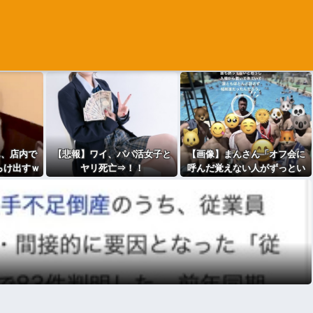
ん、店内で
【悲報】ワイ、パパ活女子と
【画像】まんさん「オフ会に
らけ出すｗ
ヤリ死亡⇒！！
呼んだ覚えない人がずっとい
ｗｗｗ
たので晒すわ」（パシャ）