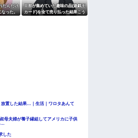
れたんだけ
旦那が集めていた趣味の品(遊戯王
になった。
カード)を全て売り払った結果こう
ら、何も譲
なった
.
→ 放置した結果…｜生活｜ワロタあんて
→叔母夫婦が養子縁組してアメリカに子供
い…
求した