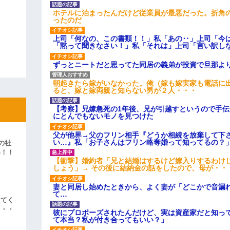
ホテルに泊まったんだけど従業員が最悪だった。折角
ったのだ
上司「何なの、この書類！！」私「あの‥」上司「今
「黙って聞きなさい！」私「それは」上司「言い訳し
ずっとニートだと思ってた同居の義弟が投資で旦那よ
朝起きたら嫁がいなかった。俺（嫁も嫁実家も電話に出
ると、嫁と嫁両親と知らない男が２人・・・
【考察】兄嫁急死の1年後、兄が引越すというので手
にとんでもないモノを見つけた
父が他界→父のフリン相手『どうか相続を放棄して下
い…』私「お子さんはフリン略奪婚って知ってるの？」
の社
い！！
【衝撃】婚約者「兄と結婚はするけど嫁入りするわけ
」
しょう」→ その後に結納金の話をしたので、母が・・
妻と同居し始めたときから、よく妻が「どこかで音漏
て…
えてく
・・・
彼にプロポーズされたんだけど、実は資産家だと知っ
て本当？私が付き合ってもいい？」