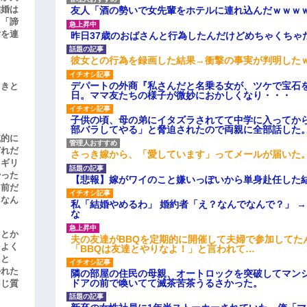
結婚は
友人「酒の勢いで女先輩をホテルに連れ込んだｗｗｗ
、「諦
女を連
昨日37歳のおばさんと行為したんだけどめちゃくちゃ
彼女との行為を録画した結果→衝撃の事実が判明した
デパートの外商『私さんだと名乗る女が、ツケで宝石を
引きと
日。ママ友たちの様子が微妙におかしくなり・・・
子供の頃、母の弟にイタズラされてて中学に入ってか
部バラしてやる」と脅迫されたので両親に全部話した
滅的に
どれだ
さっき嫁から、「愛しています」ってメールが届いた
リギリ
やった
【悲報】嫁がワイのこと嫌いっぽいから単身赴任した
名前だ
、なん
私「結婚やめるわ」 婚約者「え？なんでなんで？」 
な
」とか
夫の友達がBBQを定期的に開催して夫婦で参加してた
をよく
「BBQは友達とやりなよ！」と言われて…
たと
かれた
隣の部屋の住民の母親、オートロックを突破してマン
ドアの前で喚いてて滅茶苦茶うるさかった。
同じ質