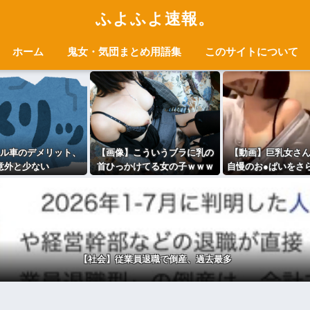
ふよふよ速報。
ホーム
鬼女・気団まとめ用語集
このサイトについて
ル車のデメリット、
【画像】こういうブラに乳の
【動画】巨乳女さ
意外と少ない
首ひっかけてる女の子ｗｗｗ
自慢のお●ぱいをさ
ｗｗwｗｗｗｗｗ
【社会】従業員退職で倒産、過去最多