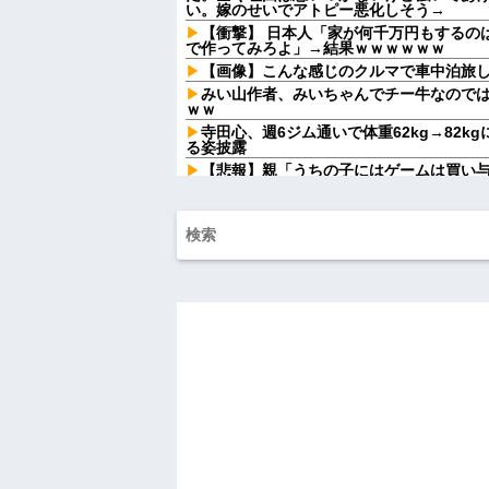
い。嫁のせいでアトピー悪化しそう→
【衝撃】 日本人「家が何千万円もするの
で作ってみろよ」→結果ｗｗｗｗｗｗ
【画像】こんな感じのクルマで車中泊旅
みい山作者、みいちゃんでチー牛なので
ｗｗ
寺田心、週6ジム通いで体重62kg→82kg
る姿披露
【悲報】親「うちの子にはゲームは買い
ｗｗｗ
ハンターハンターにわか「何でも切れる刀は
夫「嫁がメシマズで困ってるんだよ。毎
に行く！」夫「いや、そんな事しなくてい
ご...
釣りに行く息子がご飯全部おにぎりにし
ドソープの匂いがする
私「私と結婚して幸せ？」旦那「お前も
られず、後日まさかの展開に…
森三中体型な先輩嫁さんが数年後、深キ
後の彼女の行動が意外すぎて…
先生から電話があったんだけど、「～と
言ってたのが耳に残ってしまった
同僚「今日も電話貸して」私「毎回は困
同僚の言い分が理解できなくて…
もう先が長くないと20代で宣告された友