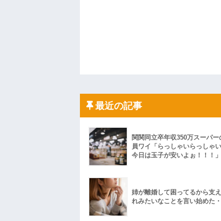
最近の記事
関関同立卒年収350万スーパー
員ワイ「らっしゃいらっしゃ
今日は玉子が安いよぉ！！！
姉が離婚して困ってるから支
れみたいなことを言い始めた