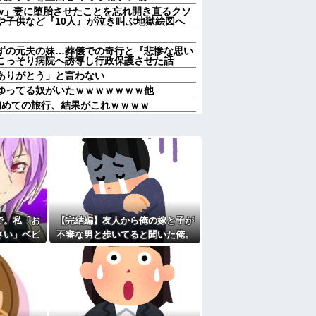
w」妻に堕胎させたことを忘れ開き直るクソ
や子供など『10人』が泣き叫ぶ地獄絵図へ
ずの元夫の妹…葬儀での奇行と『悲惨な思い
こっそり病院へ誘導し行政保護させた話
ありがとう」と言わない
てゆってる奴がいたｗｗｗｗｗｗｗ他
初めての旅行、結果がこれｗｗｗｗ
うるさくいったり、挨拶を全くしなかったり
なの？嫁が出て行っちゃったんだが・・・
メリットがあるの」「そんなに大変なら育児
気に取られて離婚を言い渡された
言われたことが衝撃だった
十九日←いらねぇだろ
子、自分をグーパンしまくる
歴だしパラサイトだし夫婦揃って太ってる
で。私「お
【完結編】友人から俺の嫁と子が
ース飲みた～い」何かあるとすぐ「親に言い
さい」ベビ
不審な男と歩いてると聞いた俺。
たよ
いする
単身赴任先から興信所に相談した
った理由を
結果