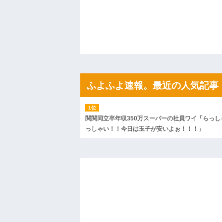
ので彼女の好きなもの沢山もっていったんだ
ハードオフに売っていた4万4000円のフ
「こんな高いの？ｗｗ」「逆に超安い」
私「ちょっと、人の家の金庫触らないで
たから、開けてみようとしただけ☆』義兄
果・・・
私「初めて飲む味だけどなんのお茶？」
【GIF】JSのカンチョーワロタ
後続車にクラクションを鳴らされ彼氏が
んだ！降りてこいよ！」と怒鳴りだし...
ふよふよ速報。最近の人気記事
【衝撃】報酬100万円超の治験募集がこち
【ネット騒然】惨殺されたタワマン頂き
ｗｗｗｗｗｗｗｗｗｗ
【愕然】白のクラウン俺氏、高速道路左
関関同立卒年収350万スーパーの社員ワイ「らっし
wwwwwwwwwwww
っしゃい！！今日は玉子が安いよぉ！！！」
百年の恋12-899 食べた量を張り合って
【悲報】佐藤輝明・・・２軍でも盛大に
れ