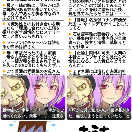
で顔の脱毛パックを始めたとの
母と一緒の時に、明らかに足
ことだったので試してみること
に障害がある方が歩いていた。
に→パックを顔に塗られた後、
母「なんであんな歩き方なの？
鏡を見てみたらそこには・・・
ふざけてるの？」
【訃報】名探偵コナン声優が
同僚男性とのお付き合いを断
死去 → 今トンデモナイことにな
ったら「理屈に合わない主張を
ってる・・・
振りかざす感情的なヒステリー
石材店事務の面接行ってきた
女」と言いふらされて・・・
が、募集内容と仕事内容が全然
ラーメンにチャーハンは許せ
違った。接客と清掃、草取りと
るが白米は許さん
かが仕事ｗ
母「事故だったのよ」家族
【正論】岡田斗司夫「人間の
「母さんがわざとやるはずな
本音としてブサイクを見たら不
い」→嫁が毒を飲まされ子ども
愉快になる。この責任をどうと
を失ったのに信じてもらえず…
るんだ」
ごく普通の雰囲気のお母さん
ミヤネ屋に出演した左派の社
だったのに、子どもの名前の由
会学者、イオン爆発事故の例の
来を聞いて驚きを隠せなくなっ
テナントに理解を示して……
て…
【画像】令和最新版のあのち
ママ友同士で7000円のランチ
ゃん、可愛過ぎてワイらにブッ
を楽しんでいたら、一人の発言
刺さりまくりw w w w w w他
で場の空気が凍りついた。その
血を見て失神した俺が「殺人
理由とは…
事件の被害者（遺体）」と勘違
彼氏を初めて一人暮らしの我
いされ現場が大パニックに！勇
新幹線で。車掌「グリーン車からご
NTTから見に覚えのない請求書がき
が家に招いた。私が朝ご飯を作
敢なおばちゃんとオジサン達の
退出ください」乗客「…」→注意さ
た。無視しようと思っていたら、と
ったのだが、彼氏にトーストに
団結力と勘違い劇がこちらｗｗ
何塗る？って聞いたら...
れても動かない乗客を見ていたら、
んでもない事実が判明して…
【修羅場】避妊具つけてたの
あの咀嚼音がどうしても無理
に妊娠…41歳主婦が語る中絶の
その直後まさかの展開に…
で吐きそう
真実wwwww