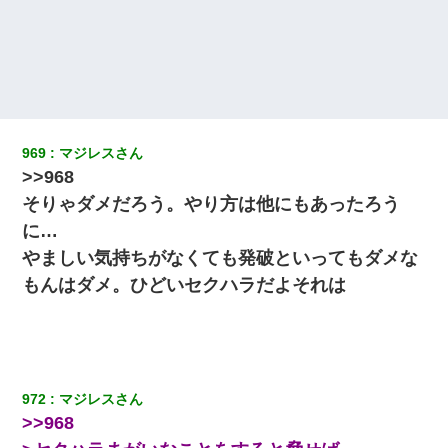
ル薔薇色ひこう疹」という症状だと言われた
【衝撃】ヤンキー女に「サせて」って言った結果
同じマンションに住んでる女性が鍵をわかりやすいところに隠し
ている事に気づいた俺「忍びこんでみよう！」→ 結果
969
マジレスさん
>>968
父が他界→父のフリン相手『どうか相続を放棄して下さい、昔の
ことは謝ります。ごめんなさい…』私「お子さんはフリン略奪婚
そりゃダメだろう。やり方は他にもあったろう
って知ってるの？」相手『 』結果→
に…
やましい気持ちがなくても発破といってもダメな
夫の友達がBBQを定期的に開催して夫婦で参加してたんだけど、
女性側のリーダーみたいな人に「BBQは友達とやりなよ！」と言
もんはダメ。ひどいセクハラだよそれは
われて…
出張中の旦那から『フリンしやがって、このクズ』と電話が。私
「本当に家まで来たの？証拠は？」旦那「俺の言葉が信じられな
いのか！」→ 離婚後
972
マジレスさん
新築の家で。クラクラするくらいの「白粉の匂い」が鼻につくも
>>968
嫁＆娘「そんな匂いしない…」ある日、友人奥「素敵なアンティ
ークですね！」俺（！？）