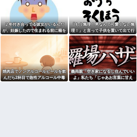
有吉「『俺テレビ見ない』っ
【画像】このボケて、破壊力
て言う奴おかしいだろ。団子屋
ありすぎてクッソワロタｗｗｗ
で『団子食べない』って言う
ｗｗｗｗｗｗ
か？」
帰って来た旦那「今日もご飯
２年付き合ってる彼女がいるんだ
「もう無理！男なんて可愛くない無
【悲報】大卒初任給600万の時
ないの？なんで？」私「自転車
代へ
ないしスーパーまで歩いて一時
が、妊娠したので生まれる前に籍を
理！」と言って子供を置いて出て行
wwwwwwwwwwwwwwwwww
間。無理よ！」→結果ｗｗｗ
入れたいと言われた。俺は種がほぼ
った息子嫁
w
妻の浮氣が発覚。俺「離婚
無いはずなのに...
【緊急】お笑いジャングルポ
だ」妻の謝罪と子供の願いに根
ケット斉藤慎二被告に懲役7年の
負けして再構築し、２週間後に
求刑←これ…
また浮気。俺「今度こそ離婚
だ」妻「離婚するなら飛び降り
ジャップ「クリスマスお祝い
る！」俺「ご自由に＾＾」→結
した1週間後にみんなで神社行き
果
ます」←これ
焼肉店でノンアルコールビールを飲
義両親「空き家になるし住んでいい
不倫相手(男)が「自分の下半身
【画像】令和最新版のあのち
の画像」を私のスマホに送信し
んだら2杯目で急性アルコール中毒
よ」私たち「じゃあお言葉に甘え
ゃん、可愛過ぎてワイらにブッ
てきた
刺さりまくりw w w w w w
になった。それで警察と保健所を巻
て…」→引っ越した途端、予想外の
コトメの結婚式で、知らない
新幹線で。車掌「グリーン車
き込む騒ぎに…
出来事が待っていて…
間にお祝いの歌を弾き語りする
からご退出ください」乗客
事になってた
「…」→注意されても動かない
乗客を見ていたら、その直後ま
旦那の同僚女が旦那の元カ
さかの展開に…
ノ。なのにしょっちゅうペアで
仕事してて遅くまで残業したり
自杀殳するための道中で露出
二人で出張に行ったり。なんで
狂に出会った。自分でもよく分
「今度の出張は一人で行く」っ
からないけどソイツの腕をしっ
て嘘つくのかな
かり掴んで境遇を泣きながら話
した。すると露出狂は…
休んだ翌日、先輩パートに申
し送りあるかと確認したらいき
NTTから見に覚えのない請求