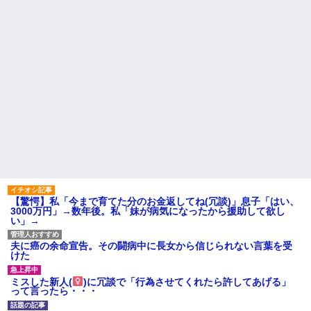
【驚愕】私「今まで育てた分のお金返してね(冗談)」息子「はい、
3000万円」→数年後。私「妹が病気になったから援助して欲し
い」→
夫に癌の余命宣告。その闘病中に長女から信じられない言葉を受
けた
ミスした新人(
)に冗談で「行為させてくれたら許してあげる」
って言ったら・・・