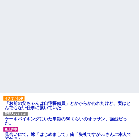
なりキレられた。このパートの
書がきた。無視しようと思って
性格悪くないか？
いたら、とんでもない事実が判
明して…
【速報】専門家「イオンモー
ル熊本の爆心地に”こんなも
ハードオフに売っていた4万
の”があったんだけど…」
4000円のフィギュアがヤバすぎ
るｗｗｗｗｗｗ「こんな高い
24歳の嫁に性的な魅力を感じ
の？ｗｗ」「逆に超安い」
なくなったので離婚したい件
私「ちょっと、人の家の金庫
主な税金の成り立ちを調べて
触らないでよ！」キチママ『そ
みたよ
こに金庫があったから、開けて
みようとしただけ☆』義兄「泥
は出てけ！二度と来るな！」結
果・・・
私「初めて飲む味だけどなん
のお茶？」彼「ちっ！」私「」
【GIF】JSのカンチョーワロ
タ
後続車にクラクションを鳴ら
され彼氏が逆切れ。「何クラク
ション鳴らしてんだ！降りてこ
いよ！」と怒鳴りだし...
「お前の父ちゃんは自宅警備員」とかからかわれたけど、実はと
んでもない仕事に就いていた
【衝撃】報酬100万円超の治験
募集がこちらｗｗｗｗｗ(※画像
あり)
ケーキバイキングにいた単独の50くらいのオッサン、強烈だっ
【ネット騒然】惨殺されたタ
た。
ワマン頂き女子のこの動画、す
げえええええｗｗｗｗｗｗｗｗ
見合いにて。嫁「はじめまして」俺「失礼ですが○○さんご本人で
ｗｗｗ
すか？」