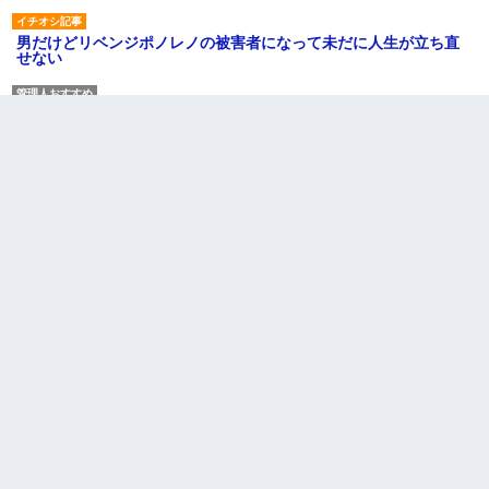
男だけどリベンジポノレノの被害者になって未だに人生が立ち直
せない
夫に癌の余命宣告。その闘病中に長女から信じられない言葉を受
けた
【悲報】姉と入浴中に大きくなってしまった結果ｗｗｗｗｗｗｗ
ｗ
ナンパにほいほい付いていった私、地獄に落ちる
【不幸な結婚式】新郎親族「ブスのくせにドレスなんか着ちゃっ
てさ～ほんと恥ずかしいわよね～（大声」新郎両親「！！！（土
下座」→ 結果・・・
さっき嫁から、「愛しています」ってメールが届いた。俺も「愛
してます」って送ったら
体中に赤い蕁麻疹みたいなのができて、皮膚科にいったら「ジベ