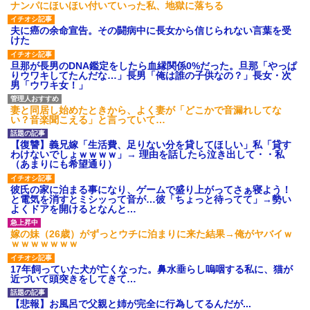
ナンパにほいほい付いていった私、地獄に落ちる
夫に癌の余命宣告。その闘病中に長女から信じられない言葉を受
けた
旦那が長男のDNA鑑定をしたら血縁関係0%だった。旦那「やっぱ
りウワキしてたんだな…」長男「俺は誰の子供なの？」長女・次
男「ウワキ女！」
妻と同居し始めたときから、よく妻が「どこかで音漏れしてな
い？音楽聞こえる」と言っていて…
【復讐】義兄嫁「生活費、足りない分を貸してほしい」私「貸す
わけないでしょｗｗｗｗ」→ 理由を話したら泣き出して・・私
（あまりにも希望通り）
彼氏の家に泊まる事になり、ゲームで盛り上がってさぁ寝よう！
と電気を消すとミシッって音が…彼「ちょっと待ってて」→勢い
よくドアを開けるとなんと…
嫁の妹（26歳）がずっとウチに泊まりに来た結果→俺がヤバイｗ
ｗｗｗｗｗｗｗ
17年飼っていた犬が亡くなった。鼻水垂らし嗚咽する私に、猫が
近づいて頭突きをしてきて…
【悲報】お風呂で父親と姉が完全に行為してるんだが...