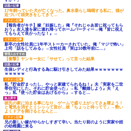
【愕然】白のクラウン俺氏、
高速道路左車線を制限速度で走
17年飼っていた犬が亡くなった。鼻水垂らし嗚咽する私に、猫が
った結果wwwwwwwwwwww
近づいて頭突きをしてきて…
百年の恋12-899 食べた量を
張り合ってくる
【報告者がキチ】嫁「妊娠した」俺『それじゃあ皆に祝ってもら
【悲報】佐藤輝明・・・２軍
おう』友人達を家に連れ帰ってホームパーティー→俺『皆に祝え
でも盛大にやらかす←あまり悲
てもらえて良かったな！』→
しませないでくれ
新卒の女性社員に1年半ストーカーされていた。俺「マジで怖い」
上司「話をしてみる」→女性社員「実は10数年前に…」
【衝撃】ヤンキー女に「サせて」って言った結果
生保レディと行為する為に駆け引きしてみた結果ｗｗｗｗｗｗｗ
ｗｗｗｗｗ
私『貯金貯まったし、やっと家建てられるね！』夫「実家を二世
帯住宅にした。それに貯金使った」→私『離婚しよう』夫「え
っ」私『使った貯金はあげるから』→すると…
彼氏の家に泊まる事になり、ゲームで盛り上がってさぁ寝よう！
と電気を消すとミシッって音が…彼「ちょっと待ってて」→勢い
よくドアを開けるとなんと…
兄の新しい嫁がやらかしすぎて辛い。当たり前のように実家や姪
の幼稚園に来る