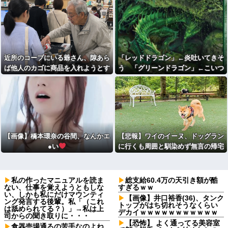
⇒！！！
近所のコープにいる爺さん、隙あら
「レッドドラゴン」←炎吐いてきそ
ば他人のカゴに商品を入れようとす
う 「グリーンドラゴン」←こいつ
る
は？
【画像】橋本環奈の谷間、なんかエ
【悲報】ワイのイーヌ、ドッグラン
●い
に行くも周囲と馴染めず無言の帰宅
私の作ったマニュアルを読ま
総支給60.4万の天引き額が酷
ない、仕事を覚えようともしな
すぎるｗｗ
い、しかも私にだけマウンティ
【画像】井口裕香(36)、タンク
ング発言する後輩。私「（これ
トップがはち切れそうなくらい
は舐められてる？）」→私は上
デカイｗｗｗｗｗｗｗｗｗｗｗ
司からの聞き取りに・・・
【恐怖】 よく通ってる美容室
食器売場通るの苦手なのよね