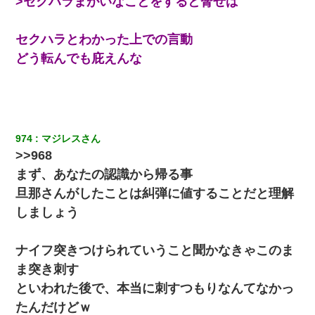
>セクハラまがいなことをすると脅せば
新卒の女性社員に1年半ストーカーされていた。俺「マジで怖い」
セクハラとわかった上での言動
上司「話をしてみる」→女性社員「実は10数年前に…」
どう転んでも庇えんな
我が家のガレージに見知らぬ車。俺「もしもし、玄関にもシャッ
ターリモコンあるだろ？DOWNのボタン押してｗ」→ 待つこと１
時間弱・・・
974
マジレスさん
この母親は娘の黒歴史を掘り出さないと死ぬんか？ 死ぬんか？
>>968
まず、あなたの認識から帰る事
【悲報】お風呂で父親と姉が完全に行為してるんだが...
旦那さんがしたことは糾弾に値することだと理解
しましょう
32歳ワイ、34歳の可愛い女と付き合うも現実を知ってしまい無事
死亡・・・
ナイフ突きつけられていうこと聞かなきゃこのま
義兄嫁「娘が大学に入ったら下宿させて」私「しつこい、学校斡
ま突き刺す
旋のアパートに行け」→ 旦那が義兄に通報したら「志望校を変え
ろ！」とキレて・・・
といわれた後で、本当に刺すつもりなんてなかっ
たんだけどｗ