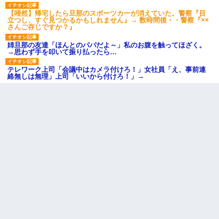
【唖然】帰宅したら旦那のスポーツカーが消えていた。警察『目
立つし、すぐ見つかるかもしれません』→ 数時間後・・警察『××
さんご存じですか？』
姉旦那の友達「ほんとのパパだよ～」私のお腹を触ってほざく。
→思わず手を叩いて振り払ったら…
テレワーク上司「会議中はカメラ付けろ！」女社員「え、事前連
絡無しは無理」上司「いいから付けろ！」→