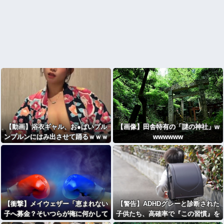
【動画】浴衣ギャル、お●ぱいプル
【画像】田舎特有の「謎の神社」w
ンプルンにはみ出させて踊るｗｗｗ
wwwwww
ｗｗｗ
【衝撃】メイウェザー「恵まれない
【警告】ADHDグレーと診断された
子へ募金？そいつらが俺に何かして
子供たち、高確率で『この習慣』を
くれたのか・・・・・・？」
やっていた→！！！