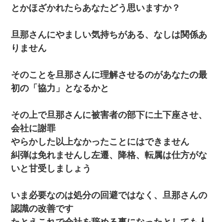
10年ほど前、息子がまだ年中だった時に離婚したんだけど、一昨
とかほざかれたらあなたどう思いますか？
年の暮れに突然息子が職場を訪ねてきた。
旦那さんにやましい気持ちがある、なしは関係あ
【身体で払わせて】女友達「ごめん、何も言わずにお金貸してく
ださい……」俺「いいよ！いくら？」女友達「10万円ぐら
りません
い……」俺「ほい！10万！」→
そのことを旦那さんに理解させるのがあなたの最
私が遺産を相続。→それを知った義両親が「旅行代金を出せ！」
「リフォーム費用を負担しろ！」「金の管理は私達がする！」と
初の「協力」となるかと
浅ましくも集りにきた。
200万を貸したコウトから、追加で400万の申し込み、私「無理。
その上で旦那さんに被害者の部下に土下座させ、
義弟より娘たちが大事」旦那「娘たちが成人したら別れよう」私
会社に謝罪
（は？）
やらかした以上なかったことにはできません
【衝撃】ある工場に配属すると、女の人がみんな退職してしま
糾弾は免れませんし左遷、降格、転属は仕方がな
う。会社「仕事がハードだし田舎で娯楽も少ないからキツイの
いと甘受しましょう
か…」→ 実際は違った
３２歳俺「ずっと好きでした！！付き合って下さい！」 ２５歳
いま必要なのは処分の回避ではなく、旦那さんの
彼女「うん！！絶対幸せになろうね！！！！」 → ７年後ｗｗ
ｗｗｗ
認識の改善です
たとえこれで会社を辞める事になったとしても人