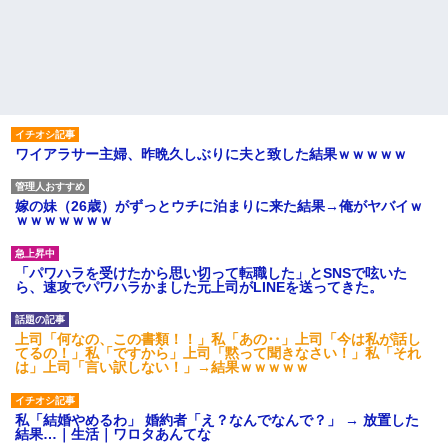
ワイアラサー主婦、昨晩久しぶりに夫と致した結果ｗｗｗｗｗ
嫁の妹（26歳）がずっとウチに泊まりに来た結果→俺がヤバイｗ
ｗｗｗｗｗｗｗ
「パワハラを受けたから思い切って転職した」とSNSで呟いた
ら、速攻でパワハラかました元上司がLINEを送ってきた。
上司「何なの、この書類！！」私「あの‥」上司「今は私が話し
てるの！」私「ですから」上司「黙って聞きなさい！」私「それ
は」上司「言い訳しない！」→結果ｗｗｗｗｗ
私「結婚やめるわ」 婚約者「え？なんでなんで？」 → 放置した
結果…｜生活｜ワロタあんてな