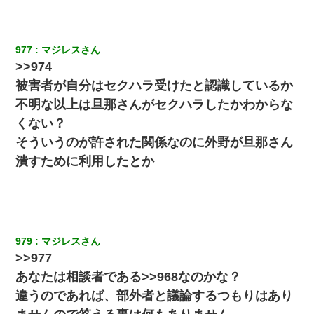
【衝撃】婚約者「兄と結婚はするけど嫁入りするわけじゃない。
お互い干渉はしないようにしましょう」→ その後に結納金の話を
したので、母が・・・
977
マジレスさん
>>974
転職先が決まったので退職の意思を伝えたら。上司「無責任」
被害者が自分はセクハラ受けたと認識しているか
「簡単には辞めさせない」私（どうせ辞めるし…）→ 思いっきり
反論をしてみた
不明な以上は旦那さんがセクハラしたかわからな
くない？
私（23）冗談のつもりで上司（27）に胸を揉ませた結果・・・
そういうのが許された関係なのに外野が旦那さん
潰すために利用したとか
【画像】女上司(30)「終電なくなったね…部屋くる？」ワイ「行
きます！」
979
マジレスさん
>>977
あなたは相談者である>>968なのかな？
違うのであれば、部外者と議論するつもりはあり