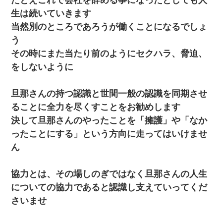
彼女(美人女医)にネックレスをプレゼント。「こんな安物を渡すく
生は続いていきます
らいなら、渡さないほうがマシだからね」→ ６０万したと話した
ら・・・
当然別のところであろうが働くことになるでしょ
う
テレワーク上司「会議中はカメラ付けろ！」女社員「え、事前連
その時にまた当たり前のようにセクハラ、脅迫、
絡無しは無理」上司「いいから付けろ！」→
をしないように
わい(42)渋谷の夜のサービスで19の女の子にゴックンさせた結果
ｗｗｗｗｗｗｗｗ
旦那さんの持つ認識と世間一般の認識を同期させ
ることに全力を尽くすことをお勧めします
私「まとめ買いして冷凍ストックしてる」Ａ「ずるい！クレク
決して旦那さんのやったことを「擁護」や「なか
レ！」私「なんでよ」Ａ「ケーチ！バーカ！」→ 後日、Ａ旦那が
凸してきた
ったことにする」という方向に走ってはいけませ
ん
【衝撃】嫁父の会社に勤続１０年、手取り１４万 → 俺「２２万も
らえる会社から誘われた。転職したい」義父「クビ！（激怒」嫁
「離婚！（激怒」
協力とは、その場しのぎではなく旦那さんの人生
についての協力であると認識し支えていってくだ
近所のお寺に住み込みで手伝いしてる知的障害のオッサンがい
さいませ
た。ある日、オッサンが火かき棒を持って顔を真っ赤にしながら
走り回っていて…