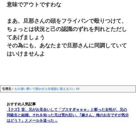
意味でアウトですわな
まあ、旦那さんの頭をフライパンで殴りつけて、
ちょっとは状況と己の認識のずれを判れとただし
てあげましょう
その為にも、あなたまで旦那さんに同調していて
はいけませんよ
引用元：
もの凄い勢いで誰かが人生相談に答えるスレ 95
【クズ】昔、兄がお見合いして「ブスすぎｗｗｗ」と断った女性が、兄の
同級生と結婚。それを知った兄は荒れ狂い、｢嫁さん、俺のお古ですが気分
はどう？」とメールを送った→