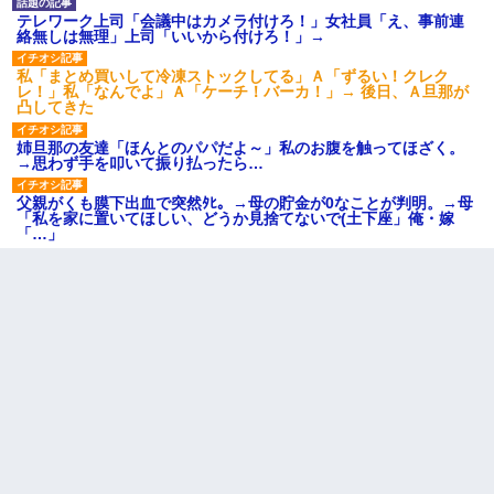
テレワーク上司「会議中はカメラ付けろ！」女社員「え、事前連
絡無しは無理」上司「いいから付けろ！」→
私「まとめ買いして冷凍ストックしてる」Ａ「ずるい！クレク
レ！」私「なんでよ」Ａ「ケーチ！バーカ！」→ 後日、Ａ旦那が
凸してきた
姉旦那の友達「ほんとのパパだよ～」私のお腹を触ってほざく。
→思わず手を叩いて振り払ったら…
父親がくも膜下出血で突然ﾀﾋ。→母の貯金が0なことが判明。→母
「私を家に置いてほしい、どうか見捨てないで(土下座」俺・嫁
「…」