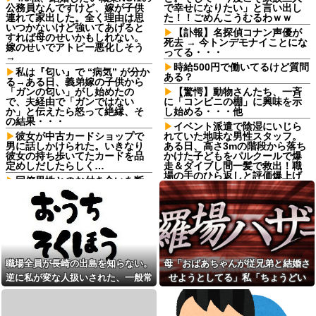
公務員なんですけど、嫁が子供
で幸せになりたい」と言い出し
連れて家出した。全く理由は思
た！！ごめんこうむるわｗｗ
いつかないけど強いてあげると
【訃報】名探偵コナン声優が
すれば母のせいかもしれない。
死去 → 今トンデモナイことにな
嫁のせいでアトピー悪化しそう
ってる・・・
→
時給500円で働いてるけど質問
私は『匂い』で “病気” が分か
ある？
る→ある日、義弟嫁の子供から
「ガンの匂い」がし始めたの
【驚愕】動物さんたち、一斉
で、夫経由で「ガンではない
に「コンビニの棚」に興味を示
か」と伝えたら怒って絶縁、そ
し始める・・・他
の結果・・・
イベント派遣で陰湿にいじら
彼女が中古カードショップで
れていた地味な男性スタッフ。
男に話しかけられた。いきなり
ある日、高さ3mの階段から落ち
彼女の持ち歩いてたカードを品
かけた子どもをパルクールで爆
定めしだしたらしく…
走＆ダイブし間一髪で救出！職
場の手のひら返しと評価爆上げ
同僚男性とのお付き合いを断
が凄まじかったｗｗ
ったら「理屈に合わない主張を
振りかざす感情的なヒステリー
欠勤連絡してきた後輩を「未
女」と言いふらされて・・・
読スルー」して強引に出勤させ
た。無事に終わった夜、後輩か
母「おばあちゃんが従兄弟と
ら届いた「意味深なLINE」の内
結婚させようとしてる」私「ち
容に血の気が引いた話←完全に
ょうどいい、その話利用する
未読スルー見抜かれてて草
わ」→3日後にまさかの展開…
職場全員が長崎の出島を知らない。
母「おばあちゃんが従兄弟と結婚さ
激混みのはずの東京駅で鍵が
家族の食事会で席を立った夫
空いているコインロッカーが散
逆に私が変な人扱いされた、一般常
せようとしてる」私「ちょうどい
に冗談で「デザート取ってきて
見、「ラッキー」と思って中を
ー(笑)」と話しかけたら、無言で
識だと思ってたのに
い、その話利用するわ」→3日後に
確認してみると……
手首を叩かれ落とされた
まさかの展開…
【画像】男、いくらイケメン
何度もクレームを入れて出禁