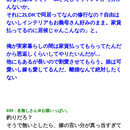
「パワハラを受けたから思い切って転職した」とSNSで呟いた
んないか。
ら、速攻でパワハラかました元上司がLINEを送ってきた。
それに2LDKで同居ってなんの修行なの？自由は
ないしインテリアもお義母さん好みのまま。家賃
【戦争】不妊の俺嫁に弟嫁が2日間4歳児を託児 俺嫁はそこまで気
にしてなかったが、あまりにも子供が俺嫁に懐くので最後らへん
払ってるのに居候じゃんこんなの」と。
顔引きつってた → そして弟嫁が迎えに来た翌日…
俺が実家暮らしの間は家賃払ってもらってたんだ
私（23）冗談のつもりで上司（27）に胸を揉ませた結果・・・
から恩返しくらいしてやりたいんだが…
他にもあるが長いので割愛させてもらう。娘は可
上司「何なの、この書類！！」私「あの‥」上司「今は私が話し
てるの！」私「ですから」上司「黙って聞きなさい！」私「それ
愛いし嫁も愛してるんだ、離婚なんて絶対したく
は」上司「言い訳しない！」→結果ｗｗｗｗｗ
ない
【考察】兄嫁急死の1年後、兄が引越すというので手伝いに行った
ら下着が入った引き出しの奥にとんでもないモノを見つけた
この母親は娘の黒歴史を掘り出さないと死ぬんか？ 死ぬんか？
699
名無しさん＠お腹いっぱい。
釣りだろ？
朝起きたら嫁がいなかった。俺（嫁も嫁実家も電話に出ない…不
安だ）→ 仕事を早退して帰宅すると、嫁と嫁両親と知らない男が
そうで無いとしたら、嫁の言い分が真っ当すぎて
２人・・・