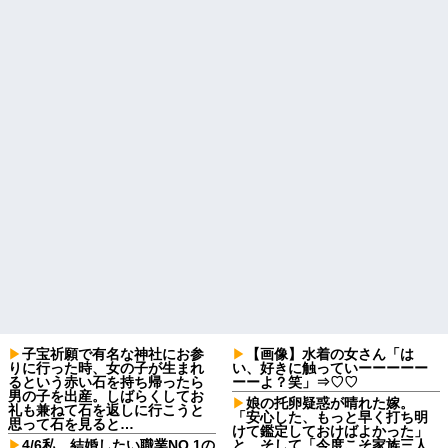
子宝祈願で有名な神社にお参
【画像】水着の女さん「は
りに行った時、女の子が生まれ
い、好きに触っていーーーーー
るという赤い石を持ち帰ったら
ーーよ？笑」⇒♡♡
男の子を出産。しばらくしてお
娘の托卵疑惑が晴れた嫁。
礼も兼ねて石を返しに行こうと
「安心した、もっと早く打ち明
思って石を見ると…
けて鑑定しておけばよかった」
4/6私、結婚したい職業NO.1の
と。そして「今度こそ家族三人