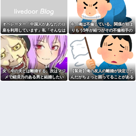
でも『30年』でクソジジいにな
になったコンビニに彼氏と行っ
ってしまう
たら店長に追い出された。こっ
ちはお客様なのに有り得ない。
私のご飯に必ずケチをつけ、
味が薄いと醤油をかける舅に
春から小学生なんだけど、6畳
DQN返し
のリビングに子供の勉強机置く
オペレーター「中国人があなたのロ
今、俺は不倫している。関係が始ま
のって無理だよね
イベント派遣で陰湿にいじら
座を利用しています」私「そんなは
りもう5年が経つがその不倫相手の
れていた地味な男性スタッフ。
スレ主「1000円の刺身も食べ
ある日、高さ3mの階段から落ち
ずない！」→Amazonで買い物をし
スマホを見てしまい...
たことないだろｗ」住民「それ
かけた子どもをパルクールで爆
は違うぞ」→煽り投稿に対する
た後、とんでもない事態に…
走＆ダイブし間一髪で救出！職
反応が予想外すぎて…
場の手のひら返しと評価爆上げ
私「料理は手抜きできるとこ
が凄まじかったｗｗ
ろは全部手抜きしてるよ」知人
児童相談所の前に子供を放置
「それはダメでしょ」→勝手な
して帰宅。児相から連絡が来て
説教にうんざりして…
も、もう養育する意思が無いか
女「今の夫とは離婚する。次はマジ
【緊急】俺の友人の離婚が決定した
鍵失くした男「45分だけ部屋
ら放置していいかな？
に入れろ！何もしないから！」
メで経済力のある男と結婚したい
んだがちょっと困ってることがある
最初はちょっと素直すぎるだ
→女子大生「無理です（警察呼
けか？と思ってたが、マウンテ
な」私「幸せになってね！」→産科
びます）」→男「熱中症になれ
ィング癖が凄まじいと分かって
ってか！使えないな！」完全に...
の授乳室で出会った女性のその後
切った友人がいた
【画像】令和最新版の宇垣美
が・・・
旦那の祖父が亡くなった。私
里さん←こう言うのでいいんだ
「エプロン持って行った方がい
よが目一杯詰まってると話題にw
いよね」旦那「余計な出費すん
w w w w w w w w
な。そんなもん買うなら今後一
移民ベトナム女達の宅飲み、
切金を出さねぇぞ」私「え
レベチｗｗｗｗｗｗｗｗｗｗｗ
っ…」
ｗｗｗｗｗｗｗｗｗｗｗｗｗ
【速報】ユニクロの置くだけ
AIさん、ドラクエ6を理想的に
セルフレジ、スーパーにも導入
アニメ化してしまう
へ