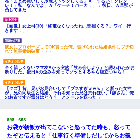
私「まとめ買いして冷凍ストックしてる」Ａ「ずるい！クレク
レ！」私「なんでよ」Ａ「ケーチ！バーカ！」→ 後日、Ａ旦那が
凸してきた
【画像】女上司(30)「終電なくなったね…部屋くる？」ワイ「行
きます！」
彼女にプロポーズしてOK貰った俺、告げられた結婚条件にブチ切
れて無事婚約破棄・・・
全く親しくないママ友Aから突然「飲み会しよう」と誘われたがお
断りした。後日Aの企みを知ってゾッとするやら腹立つやら！
【クズ】昔、兄がお見合いして「ブスすぎｗｗｗ」と断った女性
が、兄の同級生と結婚。それを知った兄は荒れ狂い、｢嫁さん、俺
のお古ですが気分はどう？」とメールを送った→
婚活パーティーでよく会う美女がいた。こんな完璧な容姿を持っ
てしても結婚て難しいんだなぁ…と思ってた
698
693
お袋が朝飯が出てこないと怒ってた時も、怒って
嘘をついてフリン旅行へ出かけた嫁→翌日、嫁「ただいま～」旦
たぞと伝えると「仕事行く準備しだしてからお義
那「娘がシんだよ。何度も連絡したのに…」嫁「えっ」→なん