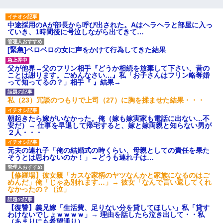
中途採用のAが部長から呼び出された。Aはヘラヘラと部屋に入っ
ていき、1時間後に号泣しながら出てきて…
[緊急]ベロベロの女に声をかけて行為してきた結果
父が他界→父のフリン相手『どうか相続を放棄して下さい、昔の
ことは謝ります。ごめんなさい…』私「お子さんはフリン略奪婚
って知ってるの？」相手『 』結果→
私（23）冗談のつもりで上司（27）に胸を揉ませた結果・・・
朝起きたら嫁がいなかった。俺（嫁も嫁実家も電話に出ない…不
安だ）→ 仕事を早退して帰宅すると、嫁と嫁両親と知らない男が
２人・・・
元夫の連れ子「俺の結婚式の時くらい、母親としての責任を果た
そうとは思わないのか！」→どうも連れ子は…
【修羅場】彼女親「カスな家柄のヤツなんかと家族になるのはご
めんだ」俺「じゃあ別れます…」→ 彼女「なんで言い返してくれ
なかったの？（泣」
【復讐】義兄嫁「生活費、足りない分を貸してほしい」私「貸す
わけないでしょｗｗｗｗ」→ 理由を話したら泣き出して・・私
（あまりにも希望通り）