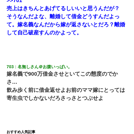
>>701
売上はきちんとあげてるしいいと思うんだが？
彼女(美人女医)にネックレスをプレゼント。「こんな安物を渡すく
そうなんだよな、離婚して借金どうすんだよっ
らいなら、渡さないほうがマシだからね」→ ６０万したと話した
ら・・・
て。嫁名義なんだから嫁が返さないとだろ？離婚
して自己破産すんのかよって。
22歳の頃、父に36歳の男性とお見合いをしてくれと頼まれた。父
の親会社の経営者の息子さんだったので、父も喜んで私の写真を
送ったんだが→
彼氏の家に泊まる事になり、ゲームで盛り上がってさぁ寝よう！
と電気を消すとミシッって音が…彼「ちょっと待ってて」→勢い
703
名無しさん＠お腹いっぱい。
よくドアを開けるとなんと…
嫁名義で900万借金させといてこの態度のでか
さ…
私『貯金貯まったし、やっと家建てられるね！』夫「実家を二世
帯住宅にした。それに貯金使った」→私『離婚しよう』夫「え
飲み歩く前に借金返せよお前のママ嫁にとっては
っ」私『使った貯金はあげるから』→すると…
寄生虫でしかないだろさっさとつぶせよ
妻と同居し始めたときから、よく妻が「どこかで音漏れしてな
い？音楽聞こえる」と言っていて…
スマホを与えられて、中学卒業する頃にはすっかり女叩きに洗脳
された弟が、大学進学のために一人暮らししたいと言い出した。