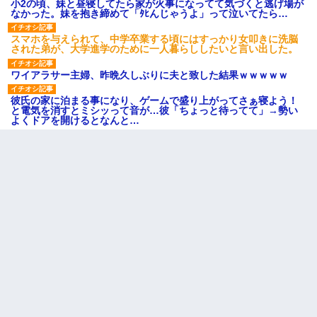
小2の頃、妹と昼寝してたら家が火事になってて気づくと逃げ場が
なかった。妹を抱き締めて「ﾀﾋんじゃうよ」って泣いてたら…
スマホを与えられて、中学卒業する頃にはすっかり女叩きに洗脳
された弟が、大学進学のために一人暮らししたいと言い出した。
ワイアラサー主婦、昨晩久しぶりに夫と致した結果ｗｗｗｗｗ
彼氏の家に泊まる事になり、ゲームで盛り上がってさぁ寝よう！
と電気を消すとミシッって音が…彼「ちょっと待ってて」→勢い
よくドアを開けるとなんと…