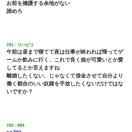
お前を擁護する余地がない
諦めろ
【唖然】帰宅したら旦那のスポーツカーが消えていた。警察『目
立つし、すぐ見つかるかもしれません』→ 数時間後・・警察『××
さんご存じですか？』
ナンパにほいほい付いていった私、地獄に落ちる
701
リハビリ 
午前は昼まで寝てて夜は仕事が終われば帰ってゲ
彼女との行為を録画した結果→衝撃の事実が判明したｗｗｗｗｗ
ｗ
ームか飲みに行く、これで良く娘が可愛いとか愛
してるとか言えますね
私が遺産を相続。→それを知った義両親が「旅行代金を出せ！」
離婚したくない、じゃなくて借金させて自分より
「リフォーム費用を負担しろ！」「金の管理は私達がする！」と
浅ましくも集りにきた。
働く都合のいい奴隷を手放したくないだけではな
いですか？
旦那の元嫁「離婚したとはいえ、私が本来の妻。許可なく結婚す
るなんてどういう神経してるの？離婚届を記入して持って来い」
→笑いが止まらなくなり・・・
夫の友達がBBQを定期的に開催して夫婦で参加してたんだけど、
女性側のリーダーみたいな人に「BBQは友達とやりなよ！」と言
702
693
われて…