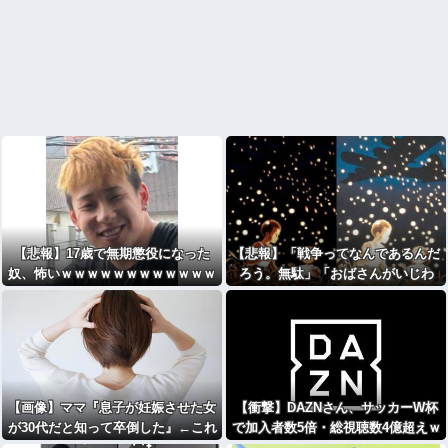
【悲報】17歳で無期懲役になった
【悲報】「戦争ってなんであるんだ
奴、怖いｗｗｗｗｗｗｗｗｗｗｗｗ
ろう。無駄」「おばさんがいじわ
ｗｗｗｗｗｗｗｗｗｗｗｗ
る」『火垂るの墓』を見た小学生さ
ん・・・・・・・・・
【画像】ママ『息子が妊娠させた女
【衝撃】DAZNさん、サッカーW杯
が30代だと知って卒倒した』←これ
で加入者数5倍・総視聴数4億超えｗ
ｗｗｗｗｗｗｗｗｗ