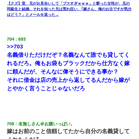
【クズ】昔、兄がお見合いして「ブスすぎｗｗｗ」と断った女性が、兄の
同級生と結婚。それを知った兄は荒れ狂い、｢嫁さん、俺のお古ですが気分
新築の家で。クラクラするくらいの「白粉の匂い」が鼻につくも
はどう？」とメールを送った→
嫁＆娘「そんな匂いしない…」ある日、友人奥「素敵なアンティ
ークですね！」俺（！？）
704
693
昨日37歳のおばさんと行為したんだけどめちゃくちゃだった
>>703
名義借りただけだぞ？名義なんて誰でも貸してく
【悲報】お風呂で父親と姉が完全に行為してるんだが...
れるだろ。俺もお袋もブラックだから仕方なく嫁
に頼んだが、そんなに偉そうにできる事か？
元旦那から復縁要請。息子「最新型のiPhoneも買えない貧乏は嫌
だ、再婚して」私「なら父親と暮らせ」息子「やった＾＾」私
それに借金は店の売上から返してるんだから嫁が
（もう手遅れだったんだな…）
とやかく言うことじゃないだろ
転職先が決まったので退職の意思を伝えたら。上司「無責任」
「簡単には辞めさせない」私（どうせ辞めるし…）→ 思いっきり
反論をしてみた
父親がくも膜下出血で突然ﾀﾋ。→母の貯金が0なことが判明。→母
708
名無しさん＠お腹いっぱい。
「私を家に置いてほしい、どうか見捨てないで(土下座」俺・嫁
嫁はお前のこと信頼してたから自分の名義貸して
「…」