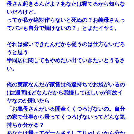
と・・・
母さん起きるんだよ？あなたは寝てるから知らな
いだろけど。
友人とふたりで山口に旅行した時の事。レンタカーを借りて山の
ってか私が絶対作らないと死ぬの？お義母さんっ
中の道を走っていたら、突然ガガッ！って音がして…
てパンも自分で焼けないの？」とまたイヤミ。
中途採用のAが部長から呼び出された。Aはヘラヘラと部屋に入っ
ていき、1時間後に号泣しながら出てきて…
それは嫁いできたんだから従うのは仕方ないだろ
うと思う
クラスで一人無口で誰とも話さない男子がいた。→修学旅行に来
半同居に関してもやめたい出ていきたいとうるさ
なかったその男子に女子達がお土産を渡した。5分後…
い。
ミスした新人(
)に冗談で「行為させてくれたら許してあげる」
って言ったら・・・
俺の実家なんだが家賃は俺達持ちでお袋がいるの
は2週間ほどなんだから我慢してほしいが何故イ
10年ほど前、息子がまだ年中だった時に離婚したんだけど、一昨
ヤなのか聞いたら
年の暮れに突然息子が職場を訪ねてきた。
「お義母さんがいる間全くくつろげないの。自分
の家で仕事から帰ってくつろげないってどんな気
今日夫の実家に泊ったんだけど、朝起きたら股間がなんかモッコ
リしてた
持ちか分かる？
あなたは帰ってゲームさえしてりゃいいから分か