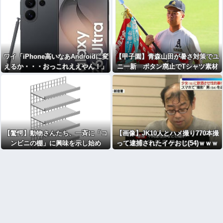
ワイ「iPhone高いなあAndroidに変
【甲子園】青森山田が暑さ対策でユ
えるか・・・おっこれええやん！」
ニ一新 ボタン廃止でTシャツ素材
→iPhoneより高い
ｗｗｗ
【驚愕】動物さんたち、一斉に「コ
【画像】JK10人とハメ撮り770本撮
ンビニの棚」に興味を示し始め
って逮捕されたイケおじ(54)ｗｗｗ
る・・・
ｗｗｗｗｗｗ