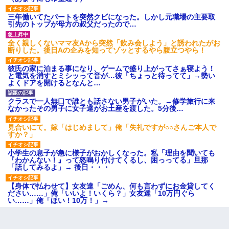
三年働いてたパートを突然クビになった。しかし元職場の主要取
引先のトップが母方の叔父だったので…
全く親しくないママ友Aから突然「飲み会しよう」と誘われたがお
断りした。後日Aの企みを知ってゾッとするやら腹立つやら！
彼氏の家に泊まる事になり、ゲームで盛り上がってさぁ寝よう！
と電気を消すとミシッって音が…彼「ちょっと待ってて」→勢い
よくドアを開けるとなんと…
クラスで一人無口で誰とも話さない男子がいた。→修学旅行に来
なかったその男子に女子達がお土産を渡した。5分後…
見合いにて。嫁「はじめまして」俺「失礼ですが○○さんご本人で
すか？」
小学生の息子が急に様子がおかしくなった。私「理由を聞いても
『わかんない！』って怒鳴り付けてくるし、困っってる」旦那
「話してみるよ」→ 後日・・・
【身体で払わせて】女友達「ごめん、何も言わずにお金貸してく
ださい……」俺「いいよ！いくら？」女友達「10万円ぐら
い……」俺「ほい！10万！」→