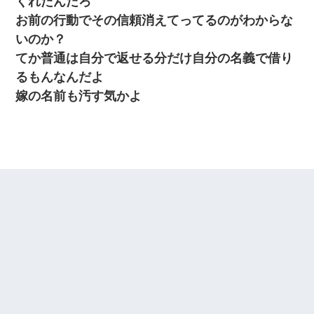
くれたんだろ
お前の行動でその信頼消えてってるのがわからな
夫に癌の余命宣告。その闘病中に長女から信じられない言葉を受
けた
いのか？
てか普通は自分で返せる分だけ自分の名義で借り
るもんなんだよ
嫁の名前も汚す気かよ