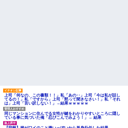
洋服の青山、空調ウェアを発
【疑問】スポーツ漫画で退部
売ｗｗｗｗｗｗ
する奴が「俺たちは楽しくやり
たかったんだよ」って言い出す
政府「増税」敵「増税すん
理由ｗｗｗｗｗ
な！増税メガネ！」→政府「減
税」敵「減税すんな！社会保障
文系学部卒ってどんな仕事に
どうなる！」
就くの？結局何で食っていくか
わからないんだけど...
【は？】 停車中、車にぶつけ
られた私「警察呼ぶ」相手のお
映画デートの予定をドタキャ
ばさん「今時間ないんだけど！
ンされて、見てない映画のチケ
警察何分で来るの！？早くし
代を奢らされて、これはダメだ
ろ！怒」私「はぁ？」そこへ警...
と思って別れたよ
ハードオフに売っていた4万
お盆になると旦那の祖父母宅
4000円のフィギュアがヤバすぎ
に５泊くらいさせられる。旦那
るｗｗｗｗｗｗ「こんな高い
は「行かなくていいよ」って言
の？ｗｗ」「逆に超安い」
うんだけどトメに誘われると断
れなくなってしまう
私「ちょっと、人の家の金庫
触らないでよ！」キチママ『そ
主な税金の成り立ちを調べて
こに金庫があったから、開けて
みたよ
みようとしただけ☆』義兄「泥
は出てけ！二度と来るな！」結
果・・・
上司「何なの、この書類！！」私「あの‥」上司「今は私が話し
私「初めて飲む味だけどなん
てるの！」私「ですから」上司「黙って聞きなさい！」私「それ
のお茶？」彼「ちっ！」私「」
は」上司「言い訳しない！」→結果ｗｗｗｗｗ
【GIF】JSのカンチョーワロ
タ
同じマンションに住んでる女性が鍵をわかりやすいところに隠し
後続車にクラクションを鳴ら
ている事に気づいた俺「忍びこんでみよう！」→ 結果
され彼氏が逆切れ。「何クラク
ション鳴らしてんだ！降りてこ
【悲報】嫁がワイのこと嫌いっぽいから単身赴任した結果