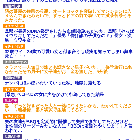
いよ！」と怒鳴りだし...
【衝撃】報酬100万円超の治験
隣の部屋の住民の母親、オートロックを突破してマンションに入
募集がこちらｗｗｗｗｗ(※画像
り込んできたみたいで、ずっとドアの前で喚いてて滅茶苦茶うる
あり)
さかった。
【ネット騒然】惨殺されたタ
ワマン頂き女子のこの動画、す
旦那が長男のDNA鑑定をしたら血縁関係0%だった。旦那「やっぱ
げえええええｗｗｗｗｗｗｗｗ
りウワキしてたんだな…」長男「俺は誰の子供なの？」長女・次
ｗｗｗ
男「ウワキ女！」
【愕然】白のクラウン俺氏、
高速道路左車線を制限速度で走
32歳ワイ、34歳の可愛い女と付き合うも現実を知ってしまい無事
った結果wwwwwwwwwwww
死亡・・・
百年の恋12-899 食べた量を
張り合ってくる
クラスで一人無口で誰とも話さない男子がいた。→修学旅行に来
【悲報】佐藤輝明・・・２軍
なかったその男子に女子達がお土産を渡した。5分後…
でも盛大にやらかす←あまり悲
しませないでくれ
ナンパにほいほい付いていった私、地獄に落ちる
[緊急]ベロベロの女に声をかけて行為してきた結果
妻「ずっと好きだった人と一緒になりたいから、わかれてくださ
い」→離婚後、娘と実家で生活してると…
夫の友達がBBQを定期的に開催して夫婦で参加してたんだけど、
女性側のリーダーみたいな人に「BBQは友達とやりなよ！」と言
われて…