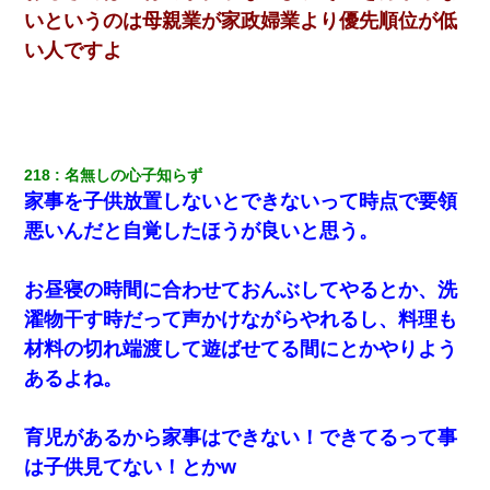
いというのは母親業が家政婦業より優先順位が低
私「まとめ買いして冷凍ストックしてる」Ａ「ずるい！クレク
レ！」私「なんでよ」Ａ「ケーチ！バーカ！」→ 後日、Ａ旦那が
い人ですよ
凸してきた
３２歳俺「ずっと好きでした！！付き合って下さい！」 ２５歳
彼女「うん！！絶対幸せになろうね！！！！」 → ７年後ｗｗ
ｗｗｗ
218
名無しの心子知らず
家事を子供放置しないとできないって時点で要領
わい(42)渋谷の夜のサービスで19の女の子にゴックンさせた結果
ｗｗｗｗｗｗｗｗ
悪いんだと自覚したほうが良いと思う。
【衝撃】女友達から行為中に告白されてOKした結果
お昼寝の時間に合わせておんぶしてやるとか、洗
濯物干す時だって声かけながらやれるし、料理も
妻「ずっと好きだった人と一緒になりたいから、わかれてくださ
材料の切れ端渡して遊ばせてる間にとかやりよう
い」→離婚後、娘と実家で生活してると…
あるよね。
ずっとニートだと思ってた同居の義弟が投資で旦那より稼いでる
とか知らなかった…
育児があるから家事はできない！できてるって事
は子供見てない！とかw
俺「初対面でなに言ったか覚えてる？」嫁「臭いんだよ！キモオ