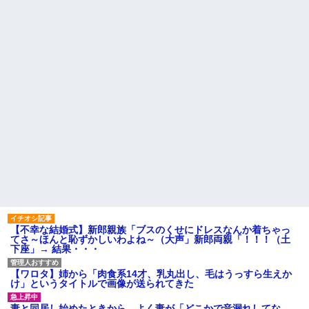
義兄嫁が「自己破産になる。
アンタのせいだ」と電話を寄越
実家に住んでる兄から「盆に
した。夫が確認すると借金は判
泊まりに来るなら嫁と子供に菓
明分だけで500万円。ブランドバ
子のひとつでも持ってきてよ」
ッグや時計をカードで買いサ...
って言われた。自分の実家に帰
るのに手土産なんて考えたこと
お気に入りの喫茶店のパート
なかった…
の口臭についてマスターにメモ
を渡した。その後は店員が無表
パート辞めるって報告した時
情になり、マスターも…
に迷惑だって言ってくる社員が
いて、その人の不満を言い返し
ハードオフに売っていた4万
てしまった
4000円のフィギュアがヤバすぎ
るｗｗｗｗｗｗ「こんな高い
【警告】職務経歴書の『最初
の？ｗｗ」「逆に超安い」
の5行に書くべきこと』がこれ
私「ちょっと、人の家の金庫
主な税金の成り立ちを調べて
触らないでよ！」キチママ『そ
みたよ
こに金庫があったから、開けて
みようとしただけ☆』義兄「泥
は出てけ！二度と来るな！」結
果・・・
私「初めて飲む味だけどなん
のお茶？」彼「ちっ！」私「」
【不幸な結婚式】新郎親族「ブスのくせにドレスなんか着ちゃっ
【GIF】JSのカンチョーワロ
てさ～ほんと恥ずかしいわよね～（大声」新郎両親「！！！（土
タ
下座」→ 結果・・・
後続車にクラクションを鳴ら
され彼氏が逆切れ。「何クラク
ション鳴らしてんだ！降りてこ
【ワロタ】姉から「肉食系14才、乳丸出し、毛はうっすら生えか
いよ！」と怒鳴りだし...
け」というタイトルで画像が送られてきた
【衝撃】報酬100万円超の治験
募集がこちらｗｗｗｗｗ(※画像
妻と同居し始めたときから、よく妻が「どこかで音漏れしてな