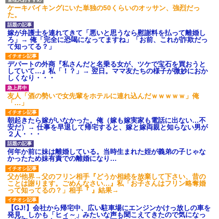
ケーキバイキングにいた単独の50くらいのオッサン、強烈だっ
た。
嫁が弁護士を連れてきて「悪いと思うなら慰謝料を払って離婚し
ろ」→ 俺「完全に恐喝になってますね」「お前、これが詐欺だっ
て知ってる？」
デパートの外商『私さんだと名乗る女が、ツケで宝石を買おうと
していて…』私「！？」→ 翌日。ママ友たちの様子が微妙におか
しくなり・・・
友人「酒の勢いで女先輩をホテルに連れ込んだｗｗｗｗｗ」俺
「…」
朝起きたら嫁がいなかった。俺（嫁も嫁実家も電話に出ない…不
安だ）→ 仕事を早退して帰宅すると、嫁と嫁両親と知らない男が
２人・・・
何年か前に妹は離婚している。当時生まれた姪が義弟の子じゃな
かったため妹有責での離婚になり…
父が他界→父のフリン相手『どうか相続を放棄して下さい、昔の
ことは謝ります。ごめんなさい…』私「お子さんはフリン略奪婚
って知ってるの？」相手『 』結果→
【GJ!】会社から帰宅中、広い駐車場にエンジンかけっ放しの車を
発見。しかも「ヒィ～」みたいな声も聞こえてきたので気になっ