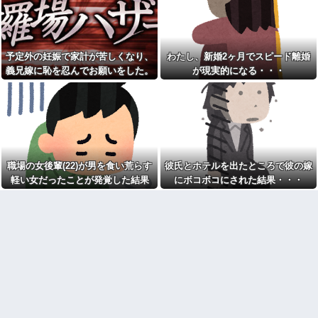
れてきた"あるもの"に思わず涙
wwwwwwww
がこぼれて…
スッポン解体動画を見る彼女
何度もお金を貸してきたシン
「美味しそう♪」→俺「生きたま
ママ妹が、今度はランドセル代
ま捌かれて可哀想だろ！サイコ
と制服代まで要求してきた。そ
パスか？」←お前らどっち？
予定外の妊娠で家計が苦しくなり、
わたし、新婚2ヶ月でスピード離婚
の裏事情を知って頭を抱えるこ
とに…
「仕事にあぶれたから雇って
義兄嫁に恥を忍んでお願いをした。
が現実的になる・・・
ほしい、なんでもする」とキチ
お前ら「日本も核武装汁！」
その返事が予想外すぎて…
ママがやってきた
←１万発の核弾頭どこに
トメ「お腹の子は孫と認めな
イーロン・マスク「中国のロ
い！」とイキるクソトメに父親
ボットはデタラメで遠隔操作し
不明のコトメ子を引き合いに出
てるだけ」
した私。トメ「米軍の血筋
【画像】森高千里(55) 「ミニ
よ！」私「〇〇じゃないです
スカートはとてもムリよ若い子
か」←得体の知れない～はお前
には負けるわ」←ワイらにはブ
（コトメ）のところだろｗ
職場の女後輩(22)が男を食い荒らす
彼氏とホテルを出たところで彼の嫁
ッ刺さりまくってしまうw w w
【衝撃】秋田県の超エリート
軽い女だったことが発覚した結果
にボコボコにされた結果・・・
w w w
幹部、オンライン会見に「バス
【画像】美人インフルエンサ
ローブ姿＋タバコ」で登場し大
ーさん「20歳でアルファード一
問題に
括で買えちゃう私って素敵」←
家族4人食費月2万円献立がXで
これってガチなん？それともネ
話題に「子どもの成長期には月8
タなん？w w w w w w w w w
万円は必要」「業務スーパー活
【驚愕】女さん「43億円注文
用なら可能かも」
して………キャンセルっと！」
彼女とレストランに行って、
←こいつの目的って一体なんな
俺がソファーに座ったら彼女が
の？？？？？？？
「えっ？」という顔に。俺「ソ
【大炎上】 ふつうの日本人、
ファーになんかついてた？」彼
ガチで滅びそう…
女「いや、別に…」→食事後、
彼女から…