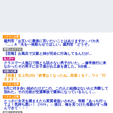
裁判官「お互いに最後に言いたいことはありますか」バカ夫
「…」A「夫を一発殴らせてほしい」裁判官「どうぞ」
【悲報】お風呂で父親と姉が完全に行為してるんだが...
クラスで一人無口で誰とも話さない男子がいた。→修学旅行に来
なかったその男子に女子達がお土産を渡した。5分後…
【画像】女上司(30)「終電なくなったね…部屋くる？」ワイ「行
きます！」
9月に付き合い始めたけどこの、この人と結婚はないわと判断して
別れた。その元彼が交通事故で重体になっているらしく…
とっさに女児を捕まえたら変質者扱いされた。母親「あっち行っ
てよ！気持ち悪い！（ｼｯｼｯ」→ 後日、俺を見つけた母親がすっ飛
んできて・・・