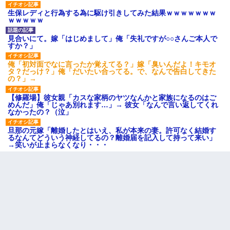
生保レディと行為する為に駆け引きしてみた結果ｗｗｗｗｗｗｗ
ｗｗｗｗｗ
見合いにて。嫁「はじめまして」俺「失礼ですが○○さんご本人で
すか？」
俺「初対面でなに言ったか覚えてる？」嫁「臭いんだよ！キモオ
タ？だっけ？」俺「だいたい合ってる。で、なんで告白してきた
の？」→
【修羅場】彼女親「カスな家柄のヤツなんかと家族になるのはご
めんだ」俺「じゃあ別れます…」→ 彼女「なんで言い返してくれ
なかったの？（泣」
旦那の元嫁「離婚したとはいえ、私が本来の妻。許可なく結婚す
るなんてどういう神経してるの？離婚届を記入して持って来い」
→笑いが止まらなくなり・・・