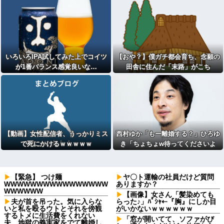
いろいろIPA試してみた上でコイツ
【おや？】僕ガチ都会育ち、念願の
が1番バランス感覚良いな…
田舎に住んだ「末路」がこち
ら・・・
【動画】女性配信者、うっかりミス
西村ゆか「もー離婚する？」ひろゆ
で死にかけるｗｗｗｗｗ
き「ちょちょw待ってくださいよ
ー」←これさぁ
【緊急】 つけ麺
ヤ〇ト運輸の社員だけど質問
WWWWWWWWWWWWWWWW
ありますか？
WWWWWW
【画像】女さん「髪染めても
夫が首を吊った。気に入らな
らった♪」ﾊﾟｼｬ⇠『胸』にしか目
いと私を殴るウトとそれを傍観
がいかないｗｗｗｗｗｗ
するトメに生活費をくれない
「窓が開いてて、ソファがび
夫…地獄の義実家をでて離婚し