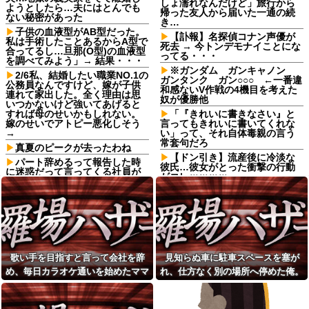
しょ濡れなんだけど」旅行から
ようとしたら…夫にはとんでも
帰った友人から届いた一通の続
ない秘密があった
き…
子供の血液型がAB型だった。
【訃報】名探偵コナン声優が
私は手術したことあるからA型で
死去 → 今トンデモナイことにな
合ってるし…旦那(O型)の血液型
ってる・・・
を調べてみよう」→ 結果・・・
※ガンダム ガンキャノン
2/6私、結婚したい職業NO.1の
ガンタンク ガン○○○ ←一番違
公務員なんですけど、嫁が子供
和感ないV作戦の4機目を考えた
連れて家出した。全く理由は思
奴が優勝他
いつかないけど強いてあげると
すれば母のせいかもしれない。
「『きれいに書きなさい』と
嫁のせいでアトピー悪化しそう
言ってもきれいに書いてくれな
→
い」って、それ自体毒親の言う
常套句だろ
真夏のピークが去ったわね
【ドン引き】流産後に冷淡な
パート辞めるって報告した時
彼氏…彼女がとった衝撃の行動
に迷惑だって言ってくる社員が
がコレｗｗｗｗ
いて、その人の不満を言い返し
てしまった
日頃からセクハラ三昧で毎回
周囲に〆られても反省しないウ
ATMで何度も入出金を繰り返
トに、とうとう後ろから抱きつ
す人に声をかけた若い女性にモ
かれて胸を掴まれた → 私は肘で
ヤっとする。若い人ってそんな
ウトの腹を思い切りどついて、○
余裕ないのかな？
玉あたりを蹴飛ばし…
友達の家に遊びに行ったらア
【正論】彫り師YouTuber「刺
歌い手を目指すと言って会社を辞
見知らぬ車に駐車スペースを塞が
ルバムに私の写真が飾ってあっ
青タトゥー入れてる奴は全員バ
た。しかも私が知らない写真
め、毎日カラオケ通いを始めたママ
れ、仕方なく別の場所へ停めた俺。
カです。偏見は正しい。すごい
レストランで。夫婦「今日は
民度低い」
友。嫌な予感は見事に当たってしま
気づけばパトカーまで来る騒ぎにな
娘の誕生日なんです」店員
【朗報】寺田心、週6ジム通い
い…
って…
「少々お待ちください」→運ば
で体重62kg→82kgに