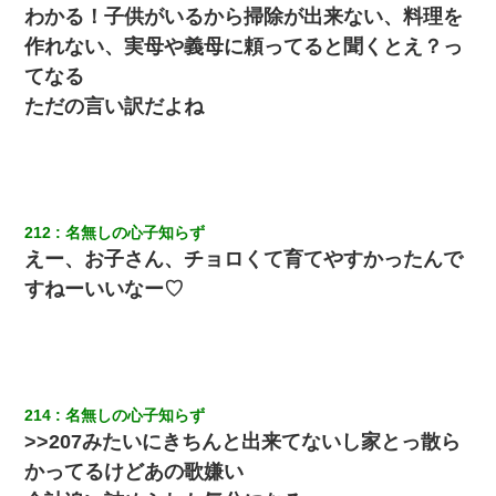
わかる！子供がいるから掃除が出来ない、料理を
彼女との行為を録画した結果→衝撃の事実が判明したｗｗｗｗｗ
作れない、実母や義母に頼ってると聞くとえ？っ
ｗ
てなる
ただの言い訳だよね
彼にプロポーズされたんだけど、実は資産家だと知って婚約破棄
した。B子「A男くんと別れたって本当？私が付き合ってもい
い？」
朝起きたら嫁がいなかった。俺（嫁も嫁実家も電話に出ない…不
安だ）→ 仕事を早退して帰宅すると、嫁と嫁両親と知らない男が
２人・・・
212
名無しの心子知らず
えー、お子さん、チョロくて育てやすかったんで
兄の新しい嫁がやらかしすぎて辛い。当たり前のように実家や姪
すねーいいなー♡
の幼稚園に来る
居酒屋にて。兄の紹介者「お酒飲みなって」私「未成年なので無
理です！」酷すぎるワードの連発で、耐えきれず店員に5千円を渡
し「お勘定です。逃がして下さい」その後、録音内容を父に聞か
せたら...
214
名無しの心子知らず
>>207みたいにきちんと出来てないし家とっ散ら
見合いにて。嫁「はじめまして」俺「失礼ですが○○さんご本人で
かってるけどあの歌嫌い
すか？」