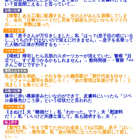
あり)
い？音楽聞こえる」と言っていて…
【ネット騒然】惨殺されたタ
ワマン頂き女子のこの動画、す
【衝撃】ある工場に配属すると、女の人がみんな退職してしま
げえええええｗｗｗｗｗｗｗｗ
う。会社「仕事がハードだし田舎で娯楽も少ないからキツイの
ｗｗｗ
か…」→ 実際は違った
【愕然】白のクラウン俺氏、
高速道路左車線を制限速度で走
書店「息子さんが万引きしました」私「はっ？(息子目の前にいる
った結果wwwwwwwwwwww
し…)うちの子ではないので迎えに行きません」→息子を名乗って
た人物の正体が判明するも・・・
百年の恋12-899 食べた量を
張り合ってくる
【唖然】帰宅したら旦那のスポーツカーが消えていた。警察『目
【悲報】佐藤輝明・・・２軍
立つし、すぐ見つかるかもしれません』→ 数時間後・・警察『××
でも盛大にやらかす←あまり悲
さんご存じですか？』
しませないでくれ
私が遺産を相続。→それを知った義両親が「旅行代金を出せ！」
「リフォーム費用を負担しろ！」「金の管理は私達がする！」と
浅ましくも集りにきた。
体中に赤い蕁麻疹みたいなのができて、皮膚科にいったら「ジベ
ル薔薇色ひこう疹」という症状だと言われた
【まぬけ】夫「離婚だ！」私「わかった。で？」夫「慰謝料
だ！」私「いいけど弁護士通して。私も請求する」夫「」
【驚愕】私「今まで育てた分のお金返してね(冗談)」息子「はい、
3000万円」→数年後。私「妹が病気になったから援助して欲し
い」→