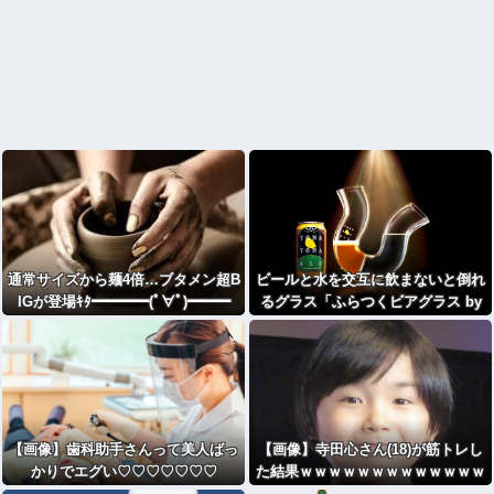
通常サイズから麺4倍…ブタメン超B
ビールと水を交互に飲まないと倒れ
IGが登場ｷﾀ━━━━(ﾟ∀ﾟ)━━━
るグラス「ふらつくビアグラス by
━!!
よなよなエール」販売開始
【画像】歯科助手さんって美人ばっ
【画像】寺田心さん(18)が筋トレし
かりでエグい♡♡♡♡♡♡♡
た結果ｗｗｗｗｗｗｗｗｗｗｗｗｗ
⇒！！！
ｗｗｗｗｗｗ