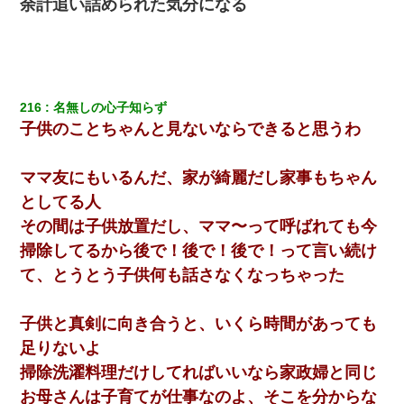
余計追い詰められた気分になる
父親がくも膜下出血で突然ﾀﾋ。→母の貯金が0なことが判明。→母
「私を家に置いてほしい、どうか見捨てないで(土下座」俺・嫁
「…」
9月に付き合い始めたけどこの、この人と結婚はないわと判断して
216
名無しの心子知らず
別れた。その元彼が交通事故で重体になっているらしく…
子供のことちゃんと見ないならできると思うわ
【悲報】お風呂で父親と姉が完全に行為してるんだが...
ママ友にもいるんだ、家が綺麗だし家事もちゃん
としてる人
｢昨日はお兄ちゃんと一緒にお風呂に入っちゃった～｣とか毎日兄
の話をしていたA子が事故で亡くなった。→Ａ子のお母さんの話に
その間は子供放置だし、ママ〜って呼ばれても今
驚愕…
掃除してるから後で！後で！後で！って言い続け
て、とうとう子供何も話さなくなっちゃった
【GJ!】会社から帰宅中、広い駐車場にエンジンかけっ放しの車を
発見。しかも「ヒィ～」みたいな声も聞こえてきたので気になっ
て近寄ったら女の子がおっさんの下敷きになってた
子供と真剣に向き合うと、いくら時間があっても
足りないよ
子供の頃、母の弟にイタズラされてて中学に入ってから関係を持
ってしまった。拒絶したら「全部バラしてやる」と脅迫されたの
掃除洗濯料理だけしてればいいなら家政婦と同じ
で両親に全部話した。
お母さんは子育てが仕事なのよ、そこを分からな