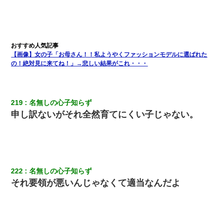
タ？だっけ？」俺「だいたい合ってる。で、なんで告白してきた
の？」→
デパートの外商『私さんだと名乗る女が、ツケで宝石を買おうと
していて…』私「！？」→ 翌日。ママ友たちの様子が微妙におか
しくなり・・・
【画像】女の子「お母さん！！私ようやくファッションモデルに選ばれた
の！絶対見に来てね！」→悲しい結果がこれ・・・
友人とふたりで山口に旅行した時の事。レンタカーを借りて山の
中の道を走っていたら、突然ガガッ！って音がして…
219
名無しの心子知らず
近所のお寺に住み込みで手伝いしてる知的障害のオッサンがい
申し訳ないがそれ全然育てにくい子じゃない。
た。ある日、オッサンが火かき棒を持って顔を真っ赤にしながら
走り回っていて…
新築の家で。クラクラするくらいの「白粉の匂い」が鼻につくも
嫁＆娘「そんな匂いしない…」ある日、友人奥「素敵なアンティ
ークですね！」俺（！？）
222
名無しの心子知らず
それ要領が悪いんじゃなくて適当なんだよ
私「結婚やめるわ」 婚約者「え？なんでなんで？」 → 放置した
結果…｜生活｜ワロタあんてな