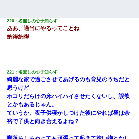
【衝撃】嫁父の会社に勤続１０年、手取り１４万 → 俺「２２万も
らえる会社から誘われた。転職したい」義父「クビ！（激怒」嫁
「離婚！（激怒」
220
名無しの心子知らず
ああ、適当にやるってことね
最近うちの庭に知らない男の人がしょっちゅう入ってくる。それ
納得納得
を職場で愚痴ったら、同僚男性が怒鳴りつけてきた。
[緊急]ベロベロの女に声をかけて行為してきた結果
221
名無しの心子知らず
綺麗な家で過ごさせてあげるのも育児のうちだと
思うけど。
ホコリだらけの床ハイハイさせたくないし、誤飲
とかもあるじゃん。
ていうか、夜子供寝かしつけた後にやれば昼は余
裕で子供と向き合えるよね？
寝落ちしちゃっても頑張って起きて洗い物とかし