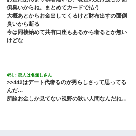
中途採用のAが部長から呼び出された。Aはヘラヘラと部屋に入っ
倒臭いからね。まとめてカードで払う
ていき、1時間後に号泣しながら出てきて…
大概あとからお金出してくるけど財布出すの面倒
臭いから断る
妻と同居し始めたときから、よく妻が「どこかで音漏れしてな
い？音楽聞こえる」と言っていて…
今は同棲始めて共有口座もあるから奢るとか無い
けどな
ワイアラサー主婦、昨晩久しぶりに夫と致した結果ｗｗｗｗｗ
17年飼っていた犬が亡くなった。鼻水垂らし嗚咽する私に、猫が
近づいて頭突きをしてきて…
451
恋人は名無しさん
>>442はデート代奢るのが男らしさって思ってる
三年働いてたパートを突然クビになった。しかし元職場の主要取
引先のトップが母方の叔父だったので…
んだ…
所詮お金しか見てない視野の狭い人間なんだね…
隣の部屋の住民の母親、オートロックを突破してマンションに入
り込んできたみたいで、ずっとドアの前で喚いてて滅茶苦茶うる
さかった。
姉旦那の友達「ほんとのパパだよ～」私のお腹を触ってほざく。
→思わず手を叩いて振り払ったら…