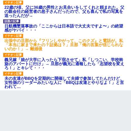
22歳の頃、父に36歳の男性とお見合いをしてくれと頼まれた。父
の親会社の経営者の息子さんだったので、父も喜んで私の写真を
送ったんだが→
日航機墜落事故の「ここからは日本語で大丈夫ですよ〜」の絶望
感がヤバイ・・・
出張中の旦那から『フリンしやがって、このクズ』と電話が。私
「本当に家まで来たの？証拠は？」旦那「俺の言葉が信じられな
いのか！」→ 離婚後
義兄嫁「娘が大学に入ったら下宿させて」私「しつこい、学校斡
旋のアパートに行け」→ 旦那が義兄に通報したら「志望校を変え
ろ！」とキレて・・・
夫の友達がBBQを定期的に開催して夫婦で参加してたんだけど、
女性側のリーダーみたいな人に「BBQは友達とやりなよ！」と言
われて…