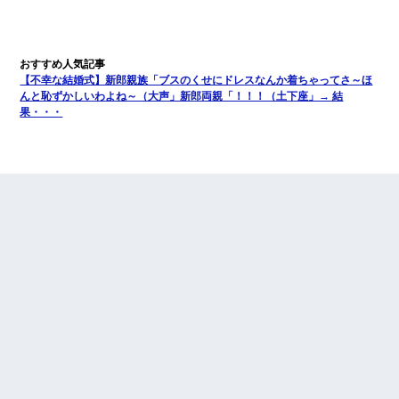
【不幸な結婚式】新郎親族「ブスのくせにドレスなんか着ちゃってさ～ほ
んと恥ずかしいわよね～（大声」新郎両親「！！！（土下座」→ 結
果・・・