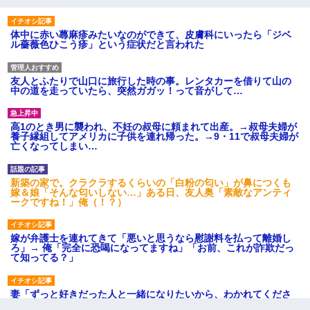
体中に赤い蕁麻疹みたいなのができて、皮膚科にいったら「ジベ
ル薔薇色ひこう疹」という症状だと言われた
友人とふたりで山口に旅行した時の事。レンタカーを借りて山の
中の道を走っていたら、突然ガガッ！って音がして…
高1のとき男に襲われ、不妊の叔母に頼まれて出産。→叔母夫婦が
養子縁組してアメリカに子供を連れ帰った。→9・11で叔母夫婦が
亡くなってしまい…
新築の家で。クラクラするくらいの「白粉の匂い」が鼻につくも
嫁＆娘「そんな匂いしない…」ある日、友人奥「素敵なアンティ
ークですね！」俺（！？）
嫁が弁護士を連れてきて「悪いと思うなら慰謝料を払って離婚し
ろ」→ 俺「完全に恐喝になってますね」「お前、これが詐欺だっ
て知ってる？」
妻「ずっと好きだった人と一緒になりたいから、わかれてくださ
い」→離婚後、娘と実家で生活してると…