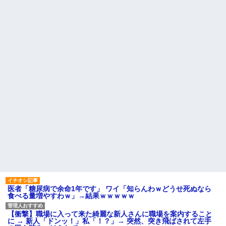
医者「糖尿病で余命1年です」 ワイ「知らんわｗどうせ死ぬなら
食べる量増やすわｗ」→結果ｗｗｗｗｗ
【衝撃】職場に入って来た綺麗な新人さんに職場を案内すること
に → 新人「ドンッ！」私「！？」→ 突然、突き飛ばされて左手