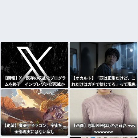
【朗報】X、既存の収益化プログラ
【オカルト】「頭は正常だけど、こ
ムを終了 インプレゾンビ死滅か
れだけはガチで信じてる」って現象
ある？
【絶望】魔法、ドラゴン、宇宙船←
【画像】志田未来(33)のお●ぱいww
全部現実にはない寂し
wwwwww
さ・・・・・・・・・