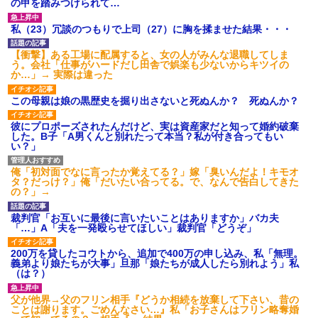
の甲を踏みつけられて…
私（23）冗談のつもりで上司（27）に胸を揉ませた結果・・・
【衝撃】ある工場に配属すると、女の人がみんな退職してしま
う。会社「仕事がハードだし田舎で娯楽も少ないからキツイの
か…」→ 実際は違った
この母親は娘の黒歴史を掘り出さないと死ぬんか？ 死ぬんか？
彼にプロポーズされたんだけど、実は資産家だと知って婚約破棄
した。B子「A男くんと別れたって本当？私が付き合ってもい
い？」
俺「初対面でなに言ったか覚えてる？」嫁「臭いんだよ！キモオ
タ？だっけ？」俺「だいたい合ってる。で、なんで告白してきた
の？」→
裁判官「お互いに最後に言いたいことはありますか」バカ夫
「…」A「夫を一発殴らせてほしい」裁判官「どうぞ」
200万を貸したコウトから、追加で400万の申し込み、私「無理。
義弟より娘たちが大事」旦那「娘たちが成人したら別れよう」私
（は？）
父が他界→父のフリン相手『どうか相続を放棄して下さい、昔の
ことは謝ります。ごめんなさい…』私「お子さんはフリン略奪婚