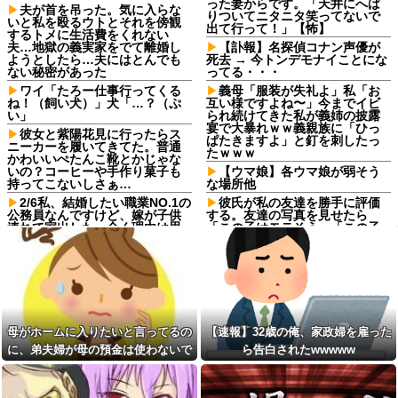
った妻からです。「天井にへば
夫が首を吊った。気に入らな
りついてニタニタ笑ってないで
いと私を殴るウトとそれを傍観
出て行って！」【怖】
するトメに生活費をくれない
夫…地獄の義実家をでて離婚し
【訃報】名探偵コナン声優が
ようとしたら…夫にはとんでも
死去 → 今トンデモナイことにな
ない秘密があった
ってる・・・
ワイ「たろー仕事行ってくる
義母「服装が失礼よ」私「お
ね！（飼い犬）」犬「…？（ぷ
互い様ですよね〜」今までイビ
い」
られ続けてきた私が義姉の披露
宴で大暴れｗｗ義親族に「ひっ
彼女と紫陽花見に行ったらス
ぱたきますよ」と釘を刺したっ
ニーカーを履いてきてた。普通
たｗｗｗ
かわいいぺたんこ靴とかじゃな
いの？コーヒーや手作り菓子も
【ウマ娘】各ウマ娘が弱そう
持ってこないしさぁ…
な場所他
2/6私、結婚したい職業NO.1の
彼氏が私の友達を勝手に評価
公務員なんですけど、嫁が子供
する。友達の写真を見せたら
連れて家出した。全く理由は思
「この子はモテそう」「この子
いつかないけど強いてあげると
は彼氏できなさそう」
すれば母のせいかもしれない。
【悲報】Vアンチさん、劇場版
嫁のせいでアトピー悪化しそう
メイドインアビスの主題歌がVチ
→
ューバーで壊れてしまうｗｗｗ
【驚愕】 新幹線じゃなく『帰
ｗｗｗｗｗｗｗｗ
省費4000円』安くなる在来線で
【速報】村上26本 大谷26本
帰省した結果ｗｗｗｗｗ
wwwwwwwwwwwwwwwwww
母がホームに入りたいと言ってるの
【速報】32歳の俺、家政婦を雇った
子供がバイトで貯めた資金で
wwwwwwwwwwww
に、弟夫婦が母の預金は使わないで
ら告白されたwwwww
旅行中の話だけど、ちょっとお
ママ「子供がお絵かきに使う
金足りないから貸してくれる？
と言ってきた。我が弟ながら情けな
からアルコールマーカーを貸し
って連絡きた
てクレクレ」私「これ１本４０
くて溜息が出る
私「50万円使ったって本
０円するんで幼児には高価な画