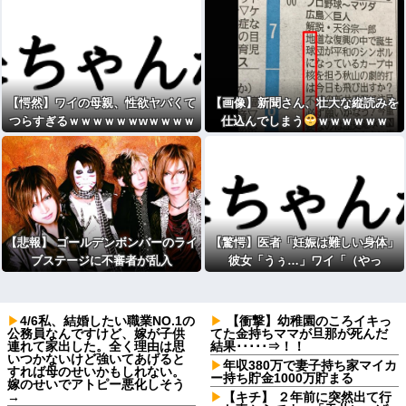
【愕然】ワイの母親、性欲ヤバくて
【画像】新聞さん、壮大な縦読みを
つらすぎるｗｗｗｗｗｗwｗｗｗｗ
仕込んでしまう
ｗｗｗｗｗｗ
ｗｗｗwww
【悲報】 ゴールデンボンバーのライ
【驚愕】医者「妊娠は難しい身体」
ブステージに不審者が乱入
彼女「うぅ…」ワイ「（やっ
た！）」→wwww
4/6私、結婚したい職業NO.1の
【衝撃】幼稚園のころイキっ
公務員なんですけど、嫁が子供
てた金持ちママが旦那が死んだ
連れて家出した。全く理由は思
結果･････⇒！！
いつかないけど強いてあげると
年収380万で妻子持ち家マイカ
すれば母のせいかもしれない。
ー持ち貯金1000万貯まる
嫁のせいでアトピー悪化しそう
→
【キチ】 ２年前に突然出て行