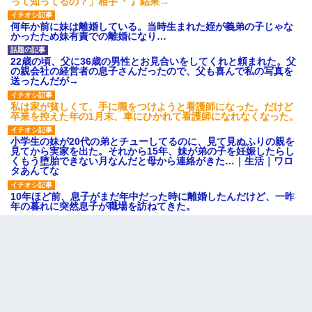
って知ってるの？」相手『 』結果→
何年か前に妹は離婚している。当時生まれた姪が義弟の子じゃな
かったため妹有責での離婚になり…
22歳の頃、父に36歳の男性とお見合いをしてくれと頼まれた。父
の親会社の経営者の息子さんだったので、父も喜んで私の写真を
送ったんだが→
私は家が貧しくて、手に職をつけようと看護師になった。だけど
卒業を控えた年の1月末、車にひかれて看護師になれなくなった。
小学生の妹が20代の弟とチューしてるのに、見て見ぬふりの親を
見てから実家を出た。それから15年、妹が弟の子を妊娠したらし
くもう堕胎できない月なんだと母から連絡がきた…｜生活｜ワロ
タあんてな
10年ほど前、息子がまだ年中だった時に離婚したんだけど、一昨
年の暮れに突然息子が職場を訪ねてきた。