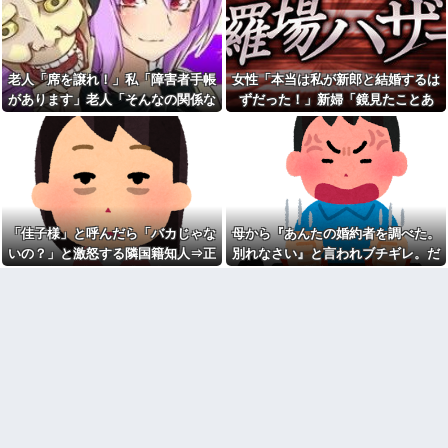
当？」監査ママ「来月には絶対
材ですよ」→ママは引き下がら
返すから…」→約束を信じて待
ず、勝手に持ち出しやがった！
った結果、警察に通報すること
【愕然】結婚1年で嫁が同僚と
になり…
急接近！？浮気の予感で眠れな
俺「お前ら親指の指紋を見て
い夜が続く理由がコレｗｗｗｗ
老人「席を譲れ！」私「障害者手帳
女性「本当は私が新郎と結婚するは
みろｗ」スレ民「何があるん
我が家のボドゲ趣味に「古臭
があります」老人「そんなの関係な
ずだった！」新婦「鏡見たことあ
だ？」→見た瞬間、思わず笑っ
いｗｗ」とマウントを取ってき
てしまう人が続出して…
い！」→暴言を浴びせられた直後、
る？」→披露宴が一瞬で騒然となっ
た義弟嫁、謎の対抗心でスマホ
40度近い熱と頭痛で朦朧とし
ゲームに100万単位の重課金＆借
周囲が動き出して…
て…
ながら病院行ったら、受付嬢が
金発覚で離婚確定！「お前らが
「予約のない人は診ません」と
ボドゲやってるのが悪い」と責
拒否された。タクシーを呼ぶた
任転嫁してきたんだがｗｗｗｗ
めの電話も貸してくれず...
クレーマーに「何十万の買い
今日は大館まげわっぱに詰め
物をしたと思ってるの！？」と
た弁当。豚ロースの塩こうじ＆
怒鳴られた。しかし合計は9217
「佳子様」と呼んだら「バカじゃな
母から『あんたの婚約者を調べた。
ガーリック焼き
円で…
いの？」と激怒する隣国籍知人⇒正
別れなさい』と言われブチギレ。だ
【しまった…】 コトメに追い
宅配のにーちゃんが米を配達
論で返したら大炎上w
が母に感謝した理由がこれ
出されたトメと二世帯住宅を建
してくれたら、さっきから外で
て、「２F(夫婦のエリア)には絶
話し声が…？「おすそ分けなら
対に上がらない」という約束を
五キロで良いんだけどなぁ」私
したが、早速破って2Fに上が...
(一体誰だよ?!)→夜、友人と飲ん
でいたらピンポーン→結果
熊本地震で居酒屋から温泉が
湧き出るｗｗｗｗｗｗｗｗ
なんなのよ！！！すごいわ掃
除！！！！
なぜ自民党批判だけは表現の
自由ではないのか
【ネット史】「鏡の中のアク
トレス事件」夫は正しかったの
【動画】高校生さん、文化祭
に、なぜ喧嘩は終わらなかった
でコーヒーカップを作って大盛
のか
りあがり←なんかどっかで見た