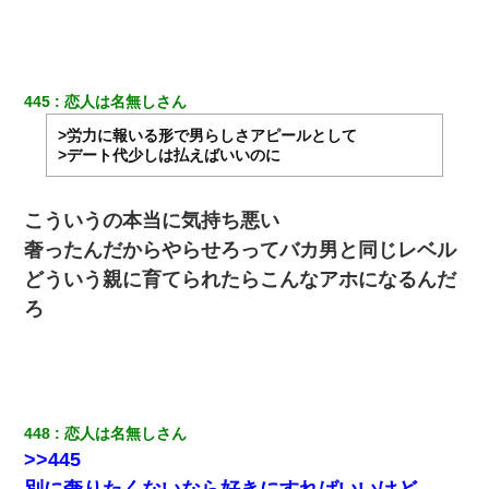
「パワハラを受けたから思い切って転職した」とSNSで呟いた
ら、速攻でパワハラかました元上司がLINEを送ってきた。
445
恋人は名無しさん
出張中の旦那から『フリンしやがって、このクズ』と電話が。私
「本当に家まで来たの？証拠は？」旦那「俺の言葉が信じられな
>労力に報いる形で男らしさアピールとして
いのか！」→ 離婚後
>デート代少しは払えばいいのに
【衝撃】嫁父の会社に勤続１０年、手取り１４万 → 俺「２２万も
らえる会社から誘われた。転職したい」義父「クビ！（激怒」嫁
こういうの本当に気持ち悪い
「離婚！（激怒」
奢ったんだからやらせろってバカ男と同じレベル
どういう親に育てられたらこんなアホになるんだ
全く親しくないママ友Aから突然「飲み会しよう」と誘われたがお
断りした。後日Aの企みを知ってゾッとするやら腹立つやら！
ろ
旦那の元嫁「離婚したとはいえ、私が本来の妻。許可なく結婚す
るなんてどういう神経してるの？離婚届を記入して持って来い」
→笑いが止まらなくなり・・・
448
恋人は名無しさん
ケーキバイキングにいた単独の50くらいのオッサン、強烈だっ
>>445
た。
別に奢りたくないなら好きにすればいいけど