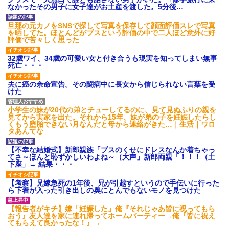
され彼氏が逆切れ。「何クラク
なかったその男子に女子達がお土産を渡した。5分後…
ション鳴らしてんだ！降りてこ
いよ！」と怒鳴りだし...
旦那の元カノをSNSで探して写真を保存して顔面評価スレで写真
【衝撃】報酬100万円超の治験
を晒してた。ほとんどがブスという評価の中で二人ほど意外に好
募集がこちらｗｗｗｗｗ(※画像
評価で苦々しく思った
あり)
【ネット騒然】惨殺されたタ
32歳ワイ、34歳の可愛い女と付き合うも現実を知ってしまい無事
ワマン頂き女子のこの動画、す
死亡・・・
げえええええｗｗｗｗｗｗｗｗ
ｗｗｗ
夫に癌の余命宣告。その闘病中に長女から信じられない言葉を受
【愕然】白のクラウン俺氏、
けた
高速道路左車線を制限速度で走
った結果wwwwwwwwwwww
百年の恋12-899 食べた量を
小学生の妹が20代の弟とチューしてるのに、見て見ぬふりの親を
張り合ってくる
見てから実家を出た。それから15年、妹が弟の子を妊娠したらし
くもう堕胎できない月なんだと母から連絡がきた…｜生活｜ワロ
【悲報】佐藤輝明・・・２軍
タあんてな
でも盛大にやらかす←あまり悲
しませないでくれ
【不幸な結婚式】新郎親族「ブスのくせにドレスなんか着ちゃっ
てさ～ほんと恥ずかしいわよね～（大声」新郎両親「！！！（土
下座」→ 結果・・・
【考察】兄嫁急死の1年後、兄が引越すというので手伝いに行った
ら下着が入った引き出しの奥にとんでもないモノを見つけた
【報告者がキチ】嫁「妊娠した」俺『それじゃあ皆に祝ってもら
おう』友人達を家に連れ帰ってホームパーティー→俺『皆に祝え
てもらえて良かったな！』→