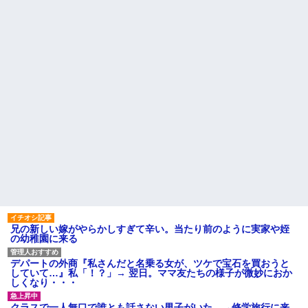
ことあると話題に
クソ男「専業主婦は昼間寝て
られていいよなぁ。俺なんか忙
【悲報】タトゥー彫師23年目
しくて寝る暇ねーもん。どうせ
店長「タトゥー入れにくるやつ
暇でしょ？俺のＤＶＤコピっと
99%バカです」
いてよ」
【画像】女芸人の吉住さん、
【驚愕】養育費を払い続けた
メイクしたら普通に美人の部類
結果…元妻の裏切りが判
だった→ご覧くださいw w w w
明！！！その理由がこれｗｗｗ
w w w w
ｗ
ATMで俺が暗証番号を入力し
職場で電話を取った新入社員
終わった瞬間に、後ろに並んで
の女子がヒワイなことを言われ
いた外国人風の女がこちらに荷
てショックを受けたことがあっ
物をばらまきやがった。俺（う
た
っぜぇ。引き落としキャンセル...
主な税金の成り立ちを調べて
ハードオフに売っていた4万
みたよ
4000円のフィギュアがヤバすぎ
るｗｗｗｗｗｗ「こんな高い
の？ｗｗ」「逆に超安い」
私「ちょっと、人の家の金庫
触らないでよ！」キチママ『そ
こに金庫があったから、開けて
みようとしただけ☆』義兄「泥
兄の新しい嫁がやらかしすぎて辛い。当たり前のように実家や姪
は出てけ！二度と来るな！」結
の幼稚園に来る
果・・・
私「初めて飲む味だけどなん
のお茶？」彼「ちっ！」私「」
デパートの外商『私さんだと名乗る女が、ツケで宝石を買おうと
していて…』私「！？」→ 翌日。ママ友たちの様子が微妙におか
【GIF】JSのカンチョーワロ
しくなり・・・
タ
後続車にクラクションを鳴ら
クラスで一人無口で誰とも話さない男子がいた。→修学旅行に来