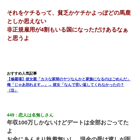
日航機墜落事故の「ここからは日本語で大丈夫ですよ〜」の絶望
それをケチるって、貧乏かケチかよっぽどの馬鹿
感がヤバイ・・・
としか思えない
非正規雇用が4割もいる国になっただけあるなぁ
スマホを与えられて、中学卒業する頃にはすっかり女叩きに洗脳
された弟が、大学進学のために一人暮らししたいと言い出した。
と思うよ
【修羅場】彼女親「カスな家柄のヤツなんかと家族になるのはご
めんだ」俺「じゃあ別れます…」→ 彼女「なんで言い返してくれ
なかったの？（泣」
俺「初対面でなに言ったか覚えてる？」嫁「臭いんだよ！キモオ
【修羅場】彼女親「カスな家柄のヤツなんかと家族になるのはごめんだ」
タ？だっけ？」俺「だいたい合ってる。で、なんで告白してきた
俺「じゃあ別れます…」→ 彼女「なんで言い返してくれなかったの？
の？」→
（泣」
見合いにて。嫁「はじめまして」俺「失礼ですが○○さんご本人で
すか？」
449
恋人は名無しさん
年収100万しかないけどデートは全部おごってた
嫁の妹（26歳）がずっとウチに泊まりに来た結果→俺がヤバイｗ
ｗｗｗｗｗｗｗ
よ
お金にあんまり執着無いし、現金の受け渡しが面