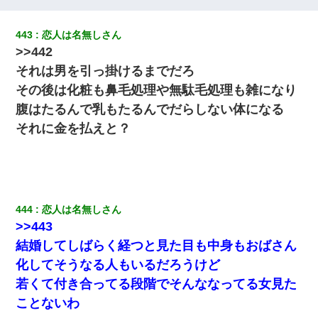
小学生の妹が20代の弟とチューしてるのに、見て見ぬふりの親を
443
恋人は名無しさん
見てから実家を出た。それから15年、妹が弟の子を妊娠したらし
>>442
くもう堕胎できない月なんだと母から連絡がきた…｜生活｜ワロ
タあんてな
それは男を引っ掛けるまでだろ
その後は化粧も鼻毛処理や無駄毛処理も雑になり
アパートのドアに『ハンザイ者！この人はさいあくの人です』と
腹はたるんで乳もたるんでだらしない体になる
張り紙が！大家「面倒はごめんだよ」私「はあ」→警察に行き、
見回りで犯人が捕まったが、それが…｜生活｜ヌルポあんてな
それに金を払えと？
元夫の連れ子「俺の結婚式の時くらい、母親としての責任を果た
そうとは思わないのか！」→どうも連れ子は…
医者「糖尿病で余命1年です」 ワイ「知らんわｗどうせ死ぬなら
444
恋人は名無しさん
食べる量増やすわｗ」→結果ｗｗｗｗｗ
>>443
結婚してしばらく経つと見た目も中身もおばさん
【悲報】お風呂で父親と姉が完全に行為してるんだが...
化してそうなる人もいるだろうけど
若くて付き合ってる段階でそんななってる女見た
【復讐】義兄嫁「生活費、足りない分を貸してほしい」私「貸す
わけないでしょｗｗｗｗ」→ 理由を話したら泣き出して・・私
ことないわ
（あまりにも希望通り）