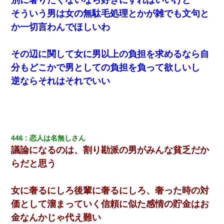
そういう男は女の無駄毛処理とかが雑でも文句と
【衝撃】職場に入って来た綺麗な新人さんに職場を案内すること
に → 新人「ドンッ！」私「！？」→ 突然、突き飛ばされて左手
か一切言わんでほしいわ
の甲を踏みつけられて…
その辺に関して女に男以上の負担を求めるなら自
私「まとめ買いして冷凍ストックしてる」Ａ「ずるい！クレク
レ！」私「なんでよ」Ａ「ケーチ！バーカ！」→ 後日、Ａ旦那が
分もどこかで男としての負担を負って欲しいし
凸してきた
逆ならそれはそれでいい
彼氏の家に泊まる事になり、ゲームで盛り上がってさぁ寝よう！
と電気を消すとミシッって音が…彼「ちょっと待ってて」→勢い
よくドアを開けるとなんと…
【考察】兄嫁急死の1年後、兄が引越すというので手伝いに行った
446
恋人は名無しさん
ら下着が入った引き出しの奥にとんでもないモノを見つけた
議論になるのは、割り勘派の男がみんな貧乏だか
らだと思う
生保レディと行為する為に駆け引きしてみた結果ｗｗｗｗｗｗｗ
ｗｗｗｗｗ
女に奢るにしろ後輩に奢るにしろ、奢った時の対
近所のお寺に住み込みで手伝いしてる知的障害のオッサンがい
価として溜まっていく信頼に似た感情の貯金はお
た。ある日、オッサンが火かき棒を持って顔を真っ赤にしながら
金なんかじゃ代え難い
走り回っていて…