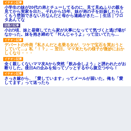
小学生の妹が20代の弟とチューしてるのに、見て見ぬふりの親を
見てから実家を出た。それから15年、妹が弟の子を妊娠したらし
くもう堕胎できない月なんだと母から連絡がきた…｜生活｜ワロ
タあんてな
小2の頃、妹と昼寝してたら家が火事になってて気づくと逃げ場が
なかった。妹を抱き締めて「ﾀﾋんじゃうよ」って泣いてたら…
デパートの外商『私さんだと名乗る女が、ツケで宝石を買おうと
していて…』私「！？」→ 翌日。ママ友たちの様子が微妙におか
しくなり・・・
全く親しくないママ友Aから突然「飲み会しよう」と誘われたがお
断りした。後日Aの企みを知ってゾッとするやら腹立つやら！
さっき嫁から、「愛しています」ってメールが届いた。俺も「愛
してます」って送ったら