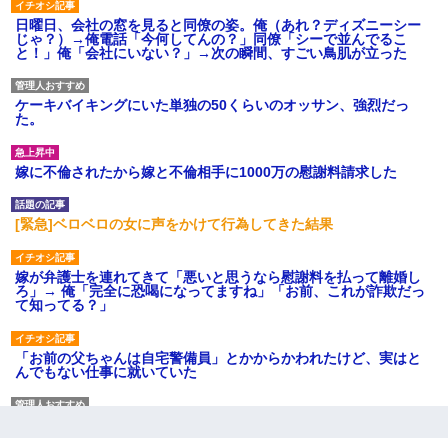
日曜日、会社の窓を見ると同僚の姿。俺（あれ？ディズニーシー
じゃ？）→俺電話「今何してんの？」同僚「シーで並んでるこ
と！」俺「会社にいない？」→次の瞬間、すごい鳥肌が立った
ケーキバイキングにいた単独の50くらいのオッサン、強烈だっ
た。
嫁に不倫されたから嫁と不倫相手に1000万の慰謝料請求した
[緊急]ベロベロの女に声をかけて行為してきた結果
嫁が弁護士を連れてきて「悪いと思うなら慰謝料を払って離婚し
ろ」→ 俺「完全に恐喝になってますね」「お前、これが詐欺だっ
て知ってる？」
「お前の父ちゃんは自宅警備員」とかからかわれたけど、実はと
んでもない仕事に就いていた
22歳の頃、父に36歳の男性とお見合いをしてくれと頼まれた。父
の親会社の経営者の息子さんだったので、父も喜んで私の写真を