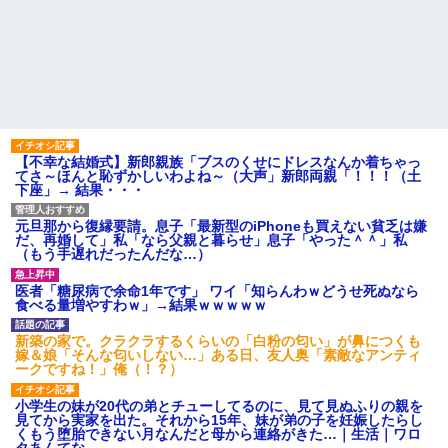
【不幸な結婚式】新郎親族「ブスのくせにドレスなんか着ちゃっ
てさ～ほんと恥ずかしいわよね～（大声」新郎両親「！！！（土
下座」→ 結果・・・
元旦那から復縁要請。息子「最新型のiPhoneも買えない貧乏は嫌
だ、再婚して」私「なら父親と暮らせ」息子「やった＾＾」私
（もう手遅れだったんだな…）
医者「糖尿病で余命1年です」 ワイ「知らんわｗどうせ死ぬなら
食べる量増やすわｗ」→結果ｗｗｗｗｗ
新築の家で。クラクラするくらいの「白粉の匂い」が鼻につくも
嫁＆娘「そんな匂いしない…」ある日、友人奥「素敵なアンティ
ークですね！」俺（！？）
小学生の妹が20代の弟とチューしてるのに、見て見ぬふりの親を
見てから実家を出た。それから15年、妹が弟の子を妊娠したらし
くもう堕胎できない月なんだと母から連絡がきた…｜生活｜ワロ
タあんてな