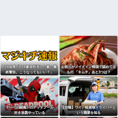
PTA会長「PTA参加拒否した親へ最
お前らがメイドイン韓国で認めてる
終警告。こうなってもいい？」
もの 「キムチ」あと3つは？
「マーベル闘魂」のデッドプール、
【悲報】ワイ、軽貨物ドライバーと
好き放題やっている
いう職業を知る