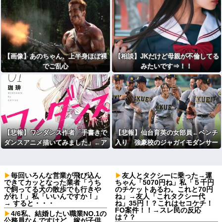
【画像】あのちゃん、上半身ほぼ裸
【相談】JKだけど母親が不倫してる
でご乱心
みたいです⇒！！
【悲報】ワンダンス作者「手書きで
【悲報】仙台育英の女部員←ベンチ
ダンスアニメ描いてみました」←ア
入り 強豪校のジャガイモダンサー
ニメの当てつけにしか見えないと話
←ベンチ外
題に
毎回いろんな営業が飛び込ん
友人とタクシーに乗った→運
できてカッとなった業者「うち
ちゃん「5070円ね」私「５千円
で飼ってる犬の散歩でも行きや
のチケットあるわ。これと70円
がれ！」私「いいんですか！」
ね」→友人「これタクシー代
→ すると・・・
ね」35円！？これはセコケチ！
FO案件！！→スレ民の反応
4/6私、結婚したい職業NO.1の
は？？
公務員なんですけど、嫁が子供