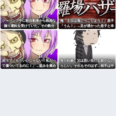
プレス持ち上げる姿披露
羅場になり…
案内を自分への合図と勘違いし
ちいかわ作者さん、総額30億
て割り込む身勝手な俺様思考に
超の大豪邸を建てるｗｗｗｗｗ
イライラ・・・
ｗｗｗｗｗｗｗｗｗｗｗｗｗｗ
自分のパートナーは浮気しな
【画像】居酒屋さん、6人で長
い自信ある？
ツーリング中に軽自動車から執拗な
俺「土日は鬼ごっこしよう！」息子
居して会計4939円しか使わない
好きになってはいけない人を
煽り運転を受けていた。その数分
「うん！」→足が遅かった息子と本
客にお気持ち表明してしまう←
好きになったんだが
コレどっちが悪いん
後、思わぬ結末を目撃することにな
気で遊び続けた10年後…
や？？？？？？
帰省した私（29歳事務職）
り…
「ハンバーグ食べたい」→オカ
マックの招待券を使おうとし
ン「ハンバーグに唐揚げサラダ
たら店員に番号を聞かれた。激
と手作りコーンスープ添えた
怒した僕は「どうしてくれんね
で！」なぜ実家の母親は子供が
ん！！！無料券よこせ
30歳になっても「高校生運動部
や！！！！」と怒鳴って…
レベルのガッツリ飯」を作って
マンションの隣人「盗聴器が
しまうのか？
泥ママ「もういいじゃない！私だっ
母が妊娠。父は思い当たる節がない
見つかったの」私「まさかうち
ヘンタイがいたんだけど兄貴
て傷ついてるのに！」→盗みを責め
らしい。それもそのはず...相手は中
も？」→業者に調査を依頼した
じゃないよね
ら、犯人の正体まで見えてき
られた泥ママがまさかの被害者アピ
1の...
て…
【悲報】俺の行為人生があと5
ール。その言い分に周囲から笑いが
年wwwwその理由がこれ
単身赴任のはずの旦那の荷物
漏れてしまい…
が家を占領してる。単身赴任で
病院の待合室で子供がドタバ
ほとんど帰らない癖に...
タ走ってギャーギャー騒いでて
も親はスマホポチポチか談笑で
年収1500万の父が退職。父
放置
「退職金も渡したよな？」母
「貯金なんてないよー」父「全
パスポートを発行する仕事
部なくなったの！？」→予想外
PTA会長「PTA参加拒否した親
の返事に家族騒然となり…
へ最終警告。こうなってもい
ミスドで隣の席の女性二人の
い？」
会話が聞こえてきた。その内容