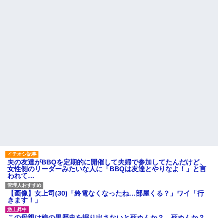
こども園から孫が怪我した迎
が、旦那と離婚したくてでっち
えにと連絡あり。石をどかして
上げのDV証拠を...
ミミズ集め足の上に石を落とし
今、俺は不倫している。関係
たそうな
が始まりもう5年が経つがその不
隣に住んでる義弟嫁が私に張
倫相手のスマホを見てしまい...
り合いたがる。「海外どこ行っ
マクドでギャルママ軍団がガ
た？」と聞いては私が行ってな
キを放って動物園。ワシ「自分
いところへ行き「幼稚園どこに
らのママにもっと遊んで欲しい
入れる？習い事は？」と根掘り
やんな？」ガキ「遊んでほし
葉掘り
い」ワシ「魔法の言葉があるよ...
私の地元は治安が悪く、弱い
ハードオフに売っていた4万
ものいじめや犯罪を楽しみなが
4000円のフィギュアがヤバすぎ
ら行うことが陽キャの条件だっ
るｗｗｗｗｗｗ「こんな高い
た
の？ｗｗ」「逆に超安い」
主な税金の成り立ちを調べて
私「ちょっと、人の家の金庫
みたよ
触らないでよ！」キチママ『そ
こに金庫があったから、開けて
みようとしただけ☆』義兄「泥
は出てけ！二度と来るな！」結
果・・・
私「初めて飲む味だけどなん
夫の友達がBBQを定期的に開催して夫婦で参加してたんだけど、
のお茶？」彼「ちっ！」私「」
女性側のリーダーみたいな人に「BBQは友達とやりなよ！」と言
われて…
【GIF】JSのカンチョーワロ
タ
後続車にクラクションを鳴ら
【画像】女上司(30)「終電なくなったね…部屋くる？」ワイ「行
され彼氏が逆切れ。「何クラク
きます！」
ション鳴らしてんだ！降りてこ
いよ！」と怒鳴りだし...
この母親は娘の黒歴史を掘り出さないと死ぬんか？ 死ぬんか？