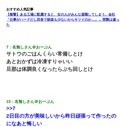
男だけどリベンジポノレノの被害者になって未だに人生が立ち直
せない
【衝撃】ある工場に配属すると、女の人がみんな退職してしまう。会社
彼氏の家に泊まる事になり、ゲームで盛り上がってさぁ寝よう！
「仕事がハードだし田舎で娯楽も少ないからキツイのか…」→ 実際は違っ
と電気を消すとミシッって音が…彼「ちょっと待ってて」→勢い
た
よくドアを開けるとなんと…
妻が亡くなったんだけど正直ガチで嬉しい
7
名無しさん＠おーぷん
サトウのごはんくらい常備しとけ
隣室のお婆ちゃん「下階からの異臭に困ってる、今もすっごく臭
あとおかずは冷凍すりゃいい
い」私「変だなあ～なにも臭わないよ」→ その後。警察『絶対に
窓とドアを開けないで』
旦那は体調良くなったらぶち回しとけ
体中に赤い蕁麻疹みたいなのができて、皮膚科にいったら「ジベ
ル薔薇色ひこう疹」という症状だと言われた
日航機墜落事故の「ここからは日本語で大丈夫ですよ〜」の絶望
15
名無しさん＠おーぷん
感がヤバイ・・・
>>7
2日目の方が美味しいから昨日頑張って作ったの
「パワハラを受けたから思い切って転職した」とSNSで呟いた
ら、速攻でパワハラかました元上司がLINEを送ってきた。
になあと悔しい