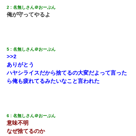
送ったんだが→
2
名無しさん＠おーぷん
俺が守ってやるよ
元夫の連れ子「俺の結婚式の時くらい、母親としての責任を果た
そうとは思わないのか！」→どうも連れ子は…
昨日37歳のおばさんと行為したんだけどめちゃくちゃだった
5
名無しさん＠おーぷん
ナンパにほいほい付いていった私、地獄に落ちる
>>2
ありがとう
夫に癌の余命宣告。その闘病中に長女から信じられない言葉を受
ハヤシライスだから捨てるの大変だよって言った
けた
ら俺も疲れてるみたいなこと言われた
10年ほど前、息子がまだ年中だった時に離婚したんだけど、一昨
年の暮れに突然息子が職場を訪ねてきた。
デパートの外商『私さんだと名乗る女が、ツケで宝石を買おうと
していて…』私「！？」→ 翌日。ママ友たちの様子が微妙におか
6
名無しさん＠おーぷん
しくなり・・・
意味不明
なぜ捨てるのか
私は家が貧しくて、手に職をつけようと看護師になった。だけど