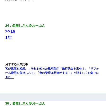
24
名無しさん＠おーぷん
>>16
1年
私が遺産を相続。→それを知った義両親が「旅行代金を出せ！」「リフォ
ーム費用を負担しろ！」「金の管理は私達がする！」と浅ましくも集りに
きた。
30
名無しさん＠おーぷん