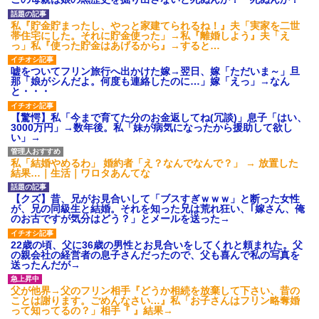
【衝撃】報酬100万円超の治験
募集がこちらｗｗｗｗｗ(※画像
私『貯金貯まったし、やっと家建てられるね！』夫「実家を二世
あり)
帯住宅にした。それに貯金使った」→私『離婚しよう』夫「え
【ネット騒然】惨殺されたタ
っ」私『使った貯金はあげるから』→すると…
ワマン頂き女子のこの動画、す
げえええええｗｗｗｗｗｗｗｗ
嘘をついてフリン旅行へ出かけた嫁→翌日、嫁「ただいま～」旦
ｗｗｗ
那「娘がシんだよ。何度も連絡したのに…」嫁「えっ」→なん
【愕然】白のクラウン俺氏、
と・・・
高速道路左車線を制限速度で走
った結果wwwwwwwwwwww
【驚愕】私「今まで育てた分のお金返してね(冗談)」息子「はい、
百年の恋12-899 食べた量を
3000万円」→数年後。私「妹が病気になったから援助して欲し
張り合ってくる
い」→
【悲報】佐藤輝明・・・２軍
でも盛大にやらかす←あまり悲
私「結婚やめるわ」 婚約者「え？なんでなんで？」 → 放置した
しませないでくれ
結果…｜生活｜ワロタあんてな
【クズ】昔、兄がお見合いして「ブスすぎｗｗｗ」と断った女性
が、兄の同級生と結婚。それを知った兄は荒れ狂い、｢嫁さん、俺
のお古ですが気分はどう？」とメールを送った→
22歳の頃、父に36歳の男性とお見合いをしてくれと頼まれた。父
の親会社の経営者の息子さんだったので、父も喜んで私の写真を
送ったんだが→
父が他界→父のフリン相手『どうか相続を放棄して下さい、昔の
ことは謝ります。ごめんなさい…』私「お子さんはフリン略奪婚
って知ってるの？」相手『 』結果→