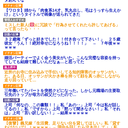
【ワロタ】姉から「肉食系14才、乳丸出し、毛はうっすら生えか
け」というタイトルで画像が送られてきた
ミスした新人(
)に冗談で「行為させてくれたら許してあげる」
って言ったら・・・
３２歳俺「ずっと好きでした！！付き合って下さい！」 ２５歳
彼女「うん！！絶対幸せになろうね！！！！」 → ７年後ｗｗ
ｗｗｗ
婚活パーティーでよく会う美女がいた。こんな完璧な容姿を持っ
てしても結婚て難しいんだなぁ…と思ってた
近所のお寺に住み込みで手伝いしてる知的障害のオッサンがい
た。ある日、オッサンが火かき棒を持って顔を真っ赤にしながら
走り回っていて…
三年働いてたパートを突然クビになった。しかし元職場の主要取
引先のトップが母方の叔父だったので…
上司「何なの、この書類！！」私「あの‥」上司「今は私が話し
てるの！」私「ですから」上司「黙って聞きなさい！」私「それ
は」上司「言い訳しない！」→結果ｗｗｗｗｗ
【復讐】義兄嫁「生活費、足りない分を貸してほしい」私「貸す
わけないでしょｗｗｗｗ」→ 理由を話したら泣き出して・・私