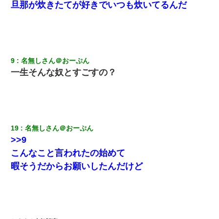
旦那が炊きたてが好きでいつも炊いてるんだ
｢昨日はお兄ちゃんと一緒にお風呂に入っちゃった～｣とか毎日兄
の話をしていたA子が事故で亡くなった。→Ａ子のお母さんの話に
驚愕…
【修羅場】彼女親「カスな家柄のヤツなんかと家族になるのはご
めんだ」俺「じゃあ別れます…」→ 彼女「なんで言い返してくれ
なかったの？（泣」
9
名無しさん＠おーぷん
一生そんな奴とすごすの？
友人「酒の勢いで女先輩をホテルに連れ込んだｗｗｗｗｗ」俺
「…」
【衝撃】ある工場に配属すると、女の人がみんな退職してしま
う。会社「仕事がハードだし田舎で娯楽も少ないからキツイの
19
名無しさん＠おーぷん
か…」→ 実際は違った
>>9
こんなこと言われたの始めて
何年か前に妹は離婚している。当時生まれた姪が義弟の子じゃな
かったため妹有責での離婚になり…
暇そうだからお願いしたんだけど
生保レディと行為する為に駆け引きしてみた結果ｗｗｗｗｗｗｗ
ｗｗｗｗｗ