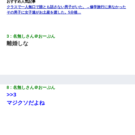
私が遺産を相続。→それを知った義両親が「旅行代金を出せ！」
「リフォーム費用を負担しろ！」「金の管理は私達がする！」と
クラスで一人無口で誰とも話さない男子がいた。→修学旅行に来なかった
浅ましくも集りにきた。
その男子に女子達がお土産を渡した。5分後…
【悲報】嫁がワイのこと嫌いっぽいから単身赴任した結果
3
名無しさん＠おーぷん
離婚しな
8
名無しさん＠おーぷん
>>3
マジクソだよね