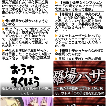
連れて家出した。全く理由は思
【画像】爆美女インフルエン
いつかないけど強いてあげると
サー「20歳でアルファード一括
すれば母のせいかもしれない。
で買えちゃう私って素敵」→
嫁のせいでアトピー悪化しそう
【修羅場】突然、中高の友人
→
「H」から訴状が届いた私 → 夫
母の部屋から誰かいるような
と私、さらにいずれも同じ学校
音がする
の生徒で、クラス委員を務めた
人たちが訴えられた → その理由
私は『匂い』で “病気” が分か
が・・・
る→ある日、義弟嫁の子供から
「ガンの匂い」がし始めたの
スロットユーザーに比べてな
で、夫経由で「ガンではない
んでパチンコユーザーってリテ
か」と伝えたら怒って絶縁、そ
ラシーがここまで低いんだろう
の結果・・・
か…他
子供の血液型がAB型だった。
【悲報】安かったからGANTZ
私は手術したことあるからA型で
全巻買ったんだが
合ってるし…旦那(O型)の血液型
旦那（４０半ば）の夜の要求
を調べてみよう」→ 結果・・・
に応えるのがしんどくなってき
【悲報】 ヒコロヒー コンビニ
て、そっちだけダメになってく
で割引おにぎりは〝絶対買わな
れたらと思ってジャンクフード
い〟理由で炎上ｗｗｗ
や甘菓子を食わせ続けた。→１
年半で予想外の結果に・・・
【画像】こんな感じのクルマ
で車中泊旅したいよな？？？
『ONE PIECE』【驚愕】元王
下七武海の「ミホーク」とんで
【画像】俺たちの姫本田望
もない事が判明するｗｗｗｗ
最近の若手社員は何故かコレを嫌が
不義の子を妊娠したコトメが出戻
結、久しぶりに画像を投稿した
「ミホーク」←これ…もしかし
結果→やっぱりワイらの姫だっ
るらしい
り。ウトメ「この子はあなたたちの
て…
たw w w w w w w w w w
子として育てて」旦那「ありがと
仕事終わりのコンビニでレジ
寺田心、週6ジム通いで体重
順番待ち中に老害ジジイが堂々
う」私「勝手に決めないで！」→修
62kg→82kgに 110kgのベンチ
の横入り！「次の方どうぞ」の