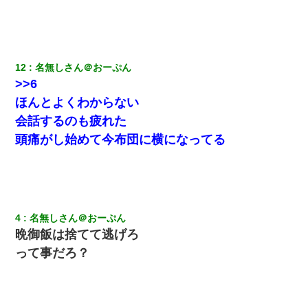
卒業を控えた年の1月末、車にひかれて看護師になれなくなった。
9月に付き合い始めたけどこの、この人と結婚はないわと判断して
別れた。その元彼が交通事故で重体になっているらしく…
12
名無しさん＠おーぷん
>>6
【GJ!】会社から帰宅中、広い駐車場にエンジンかけっ放しの車を
発見。しかも「ヒィ～」みたいな声も聞こえてきたので気になっ
ほんとよくわからない
て近寄ったら女の子がおっさんの下敷きになってた
会話するのも疲れた
頭痛がし始めて今布団に横になってる
小学生の妹が20代の弟とチューしてるのに、見て見ぬふりの親を
見てから実家を出た。それから15年、妹が弟の子を妊娠したらし
くもう堕胎できない月なんだと母から連絡がきた…｜生活｜ワロ
タあんてな
嫁が涙声で『会いたいね』とか言っているのが聞こえた。俺「こ
4
名無しさん＠おーぷん
んな時間に誰と電話してんの？」嫁「ごめんなさい…！（大号
泣」俺（キターー）→
晩御飯は捨てて逃げろ
って事だろ？
妻「ずっと好きだった人と一緒になりたいから、わかれてくださ
い」→離婚後、娘と実家で生活してると…