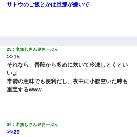
サトウのご飯とかは旦那が嫌いで
義兄嫁「娘が大学に入ったら下宿させて」私「しつこい、学校斡
旋のアパートに行け」→ 旦那が義兄に通報したら「志望校を変え
ろ！」とキレて・・・
さっき嫁から、「愛しています」ってメールが届いた。俺も「愛
してます」って送ったら
29
名無しさん＠おーぷん
【身体で払わせて】女友達「ごめん、何も言わずにお金貸してく
>>15
ださい……」俺「いいよ！いくら？」女友達「10万円ぐら
い……」俺「ほい！10万！」→
それなら、普段から多めに炊いて冷凍しとくとい
いよ
ずっとニートだと思ってた同居の義弟が投資で旦那より稼いでる
常備の意味でも便利だし、夜中に小腹空いた時も
とか知らなかった…
重宝するwww
義兄嫁が義実家で「コロナ陽性だったからこのまま療養させて下
さい」と言い出してド修羅場になった
妻と同居し始めたときから、よく妻が「どこかで音漏れしてな
34
名無しさん＠おーぷん
い？音楽聞こえる」と言っていて…
>>29