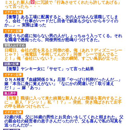
ミスした新人(
)に冗談で「行為させてくれたら許してあげる」
って言ったら・・・
【衝撃】ある工場に配属すると、女の人がみんな退職してしま
う。会社「仕事がハードだし田舎で娯楽も少ないからキツイの
か…」→ 実際は違った
最近うちの庭に知らない男の人がしょっちゅう入ってくる。それ
を職場で愚痴ったら、同僚男性が怒鳴りつけてきた。
日曜日、会社の窓を見ると同僚の姿。俺（あれ？ディズニーシー
じゃ？）→俺電話「今何してんの？」同僚「シーで並んでるこ
と！」俺「会社にいない？」→次の瞬間、すごい鳥肌が立った
【衝撃】ヤンキー女に「サせて」って言った結果
ＤＮＡ検査『血縁関係０％』旦那「やっぱり托卵だったんだ…」
嫁「本当に身に覚えがない」「なにかの間違いだ！取り違え
だ！」→ 嫁「あっ」
【衝撃】職場に入って来た綺麗な新人さんに職場を案内すること
に → 新人「ドンッ！」私「！？」→ 突然、突き飛ばされて左手
の甲を踏みつけられて…
22歳の頃、父に36歳の男性とお見合いをしてくれと頼まれた。父
の親会社の経営者の息子さんだったので、父も喜んで私の写真を
送ったんだが→