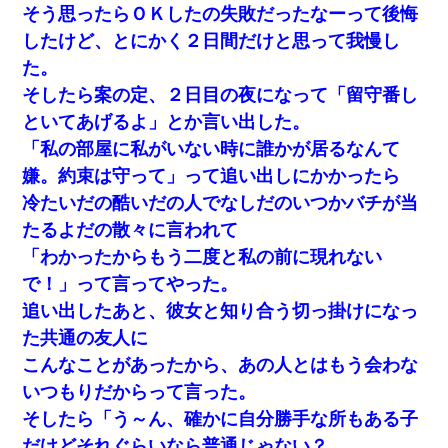
そう思ったらＯＫしたの失敗だったなーって後悔
したけど、とにかく２日間だけと思って我慢し
た。
そしたら案の定、２日目の夜になって「留守番し
といてあげるよ」とか言い出した。
「私の部屋に私がいない時に誰かが居るなんて
嫌。約束は守って」って追い出しにかかったら
冷たいだの酷いだの人でなしだのいつかバチが当
たるよだの散々に言われて
「わかったからもう二度と私の前に現れない
で！」って言ってやった。
追い出したあと、彼女と知り合う切っ掛けになっ
た共通の友人に
こんなことがあったから、あの人とはもう会わな
いつもりだからって言った。
そしたら「う～ん、確かに自分勝手な所もある子
だけどそれぐらいなら普通じゃない？