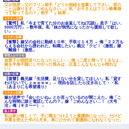
ｗ
父が他界→父のフリン相手『どうか相続を放棄して下さい、昔の
ことは謝ります。ごめんなさい…』私「お子さんはフリン略奪婚
って知ってるの？」相手『 』結果→
夫に癌の余命宣告。その闘病中に長女から信じられない言葉を受
けた
【驚愕】私「今まで育てた分のお金返してね(冗談)」息子「はい、
3000万円」→数年後。私「妹が病気になったから援助して欲し
い」→
彼女にプロポーズしてOK貰った俺、告げられた結婚条件にブチ切
れて無事婚約破棄・・・
【衝撃】嫁父の会社に勤続１０年、手取り１４万 → 俺「２２万も
らえる会社から誘われた。転職したい」義父「クビ！（激怒」嫁
「離婚！（激怒」
【驚愕】私「今まで育てた分のお金返してね(冗談)」息子「はい、
3000万円」→数年後。私「妹が病気になったから援助して欲し
放置子が病院送りになったらしい → 俺（二度と帰ってくるなよ…
い」→
嫁を半身不随にしやがった恨みは、正直こんなもんじゃ晴れな
い）
全く親しくないママ友Aから突然「飲み会しよう」と誘われたがお
【復讐】義兄嫁「生活費、足りない分を貸してほしい」私「貸す
断りした。後日Aの企みを知ってゾッとするやら腹立つやら！
わけないでしょｗｗｗｗ」→ 理由を話したら泣き出して・・私
（あまりにも希望通り）
嫁が涙声で『会いたいね』とか言っているのが聞こえた。俺「こ
【復讐】義兄嫁「生活費、足りない分を貸してほしい」私「貸す
んな時間に誰と電話してんの？」嫁「ごめんなさい…！（大号
わけないでしょｗｗｗｗ」→ 理由を話したら泣き出して・・私
泣」俺（キターー）→
（あまりにも希望通り）
私は家が貧しくて、手に職をつけようと看護師になった。だけど
卒業を控えた年の1月末、車にひかれて看護師になれなくなった。
同じマンションに住んでる女性が鍵をわかりやすいところに隠し
ている事に気づいた俺「忍びこんでみよう！」→ 結果