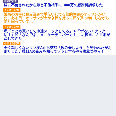
嫁に不倫されたから嫁と不倫相手に1000万の慰謝料請求した
近所のお寺に住み込みで手伝いしてる知的障害のオッサンがい
た。ある日、オッサンが火かき棒を持って顔を真っ赤にしながら
走り回っていて…
私「まとめ買いして冷凍ストックしてる」Ａ「ずるい！クレク
レ！」私「なんでよ」Ａ「ケーチ！バーカ！」→ 後日、Ａ旦那が
凸してきた
全く親しくないママ友Aから突然「飲み会しよう」と誘われたがお
断りした。後日Aの企みを知ってゾッとするやら腹立つやら！