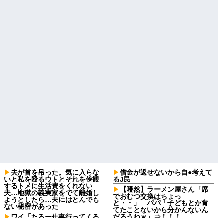
夫が首を吊った。気に入らな
借金が返せないから自●考えて
いと私を殴るウトとそれを傍観
るJ民
するトメに生活費をくれない
【唖然】ラーメン屋さん「席
夫…地獄の義実家をでて離婚し
でおむつ交換はちょっ
ようとしたら…夫にはとんでも
と・・」 パパ「子どもとか育
ない秘密があった
てたことないから分かんないん
ワイ「たろー仕事行ってくる
だろうねｗ」⇒！！！