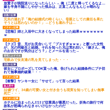
は出てけ！二度と来るな！」結
放置子が病院送りになったらしい → 俺（二度と帰ってくるなよ…
果・・・
嫁を半身不随にしやがった恨みは、正直こんなもんじゃ晴れな
い）
私「初めて飲む味だけどなん
のお茶？」彼「ちっ！」私「」
元夫の連れ子「俺の結婚式の時くらい、母親としての責任を果た
【GIF】JSのカンチョーワロ
そうとは思わないのか！」→どうも連れ子は…
タ
後続車にクラクションを鳴ら
【悲報】姉と入浴中に大きくなってしまった結果ｗｗｗｗｗｗｗ
され彼氏が逆切れ。「何クラク
ｗ
ション鳴らしてんだ！降りてこ
いよ！」と怒鳴りだし...
【クズ】昔、兄がお見合いして「ブスすぎｗｗｗ」と断った女性
【衝撃】報酬100万円超の治験
が、兄の同級生と結婚。それを知った兄は荒れ狂い、｢嫁さん、俺
募集がこちらｗｗｗｗｗ(※画像
のお古ですが気分はどう？」とメールを送った→
あり)
【ネット騒然】惨殺されたタ
ワマン頂き女子のこの動画、す
宅飲みで女友達の乳を見てしまった・・・
げえええええｗｗｗｗｗｗｗｗ
ｗｗｗ
彼女にプロポーズしてOK貰った俺、告げられた結婚条件にブチ切
【愕然】白のクラウン俺氏、
れて無事婚約破棄・・・
高速道路左車線を制限速度で走
った結果wwwwwwwwwwww
【衝撃】ヤンキー女に「サせて」って言った結果
百年の恋12-899 食べた量を
張り合ってくる
32歳ワイ、34歳の可愛い女と付き合うも現実を知ってしまい無事
【悲報】佐藤輝明・・・２軍
死亡・・・
でも盛大にやらかす←あまり悲
しませないでくれ
ホテルに泊まったんだけど従業員が最悪だった。折角の旅行で何
故私が怒鳴られなきゃいけなかったのだ