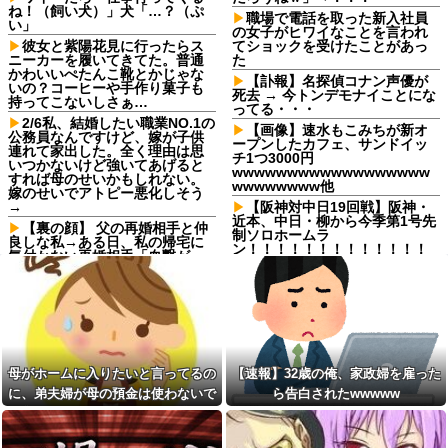
ね！（飼い犬）」犬「…？（ぷ
職場で電話を取った新入社員
い」
の女子がヒワイなことを言われ
彼女と紫陽花見に行ったらス
てショックを受けたことがあっ
ニーカーを履いてきてた。普通
た
かわいいぺたんこ靴とかじゃな
【訃報】名探偵コナン声優が
いの？コーヒーや手作り菓子も
死去 → 今トンデモナイことにな
持ってこないしさぁ…
ってる・・・
2/6私、結婚したい職業NO.1の
【画像】速水もこみちが新オ
公務員なんですけど、嫁が子供
ープンしたカフェ、サンドイッ
連れて家出した。全く理由は思
チ1つ3000円
いつかないけど強いてあげると
wwwwwwwwwwwwwwwwww
すれば母のせいかもしれない。
wwwwwwww他
嫁のせいでアトピー悪化しそう
→
【阪神対中日19回戦】阪神・
近本、中日・柳から今季第1号先
【裏の顔】 父の再婚相手と仲
制ソロホームラ
良しな私→ある日、私の帰宅に
ン！！！！！！！！！！！！！
気付かない再婚相手「血繋がっ
！！！！
てないのに大学費用出さなきゃ
いけないの腹立つわ…姑だった
パルワールドを43インチ4kで
ら先に亡くなるのに笑」私
プレイすると迫力がすごい！
「…」
宅配のにーちゃんが米を配達
【しまった…】 コトメに追い
してくれたら、さっきから外で
出されたトメと二世帯住宅を建
話し声が…？「おすそ分けなら
て、「２F(夫婦のエリア)には絶
五キロで良いんだけどなぁ」私
母がホームに入りたいと言ってるの
【速報】32歳の俺、家政婦を雇った
対に上がらない」という約束を
(一体誰だよ?!)→夜、友人と飲ん
したが、早速破って2Fに上が...
でいたらピンポーン→結果
に、弟夫婦が母の預金は使わないで
ら告白されたwwwww
【後編】我が家で集まりがあ
スープカレー流行期にジャガ
と言ってきた。我が弟ながら情けな
った後に子供の新品クロックス
イモ煮崩れでドロドロの「大惨
くて溜息が出る
が消えた。犯人のママがカバン
事カレー」を錬成してしまった