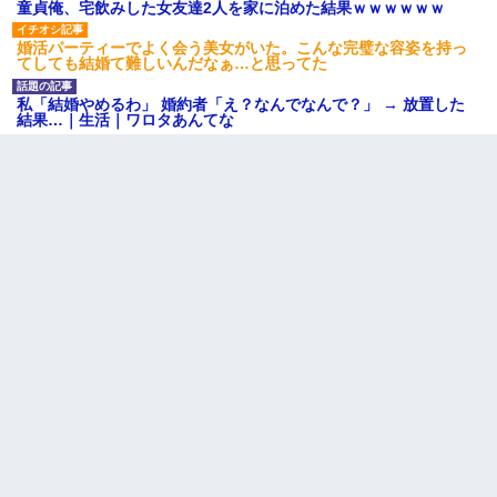
童貞俺、宅飲みした女友達2人を家に泊めた結果ｗｗｗｗｗｗ
義兄嫁が義実家で「コロナ陽性だったからこのまま療養させて下
さい」と言い出してド修羅場になった
婚活パーティーでよく会う美女がいた。こんな完璧な容姿を持っ
てしても結婚て難しいんだなぁ…と思ってた
三年働いてたパートを突然クビになった。しかし元職場の主要取
私「結婚やめるわ」 婚約者「え？なんでなんで？」 → 放置した
引先のトップが母方の叔父だったので…
結果…｜生活｜ワロタあんてな