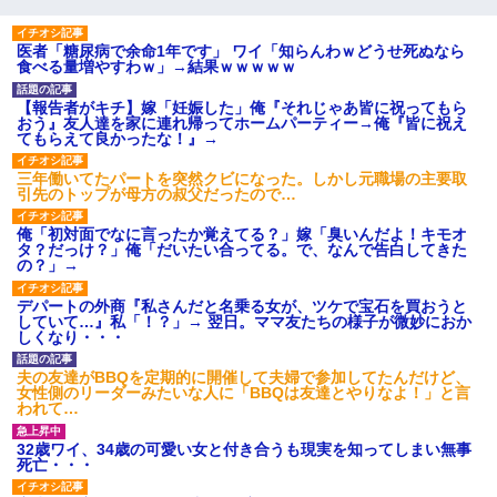
友人とふたりで山口に旅行した時の事。レンタカーを借りて山の
医者「糖尿病で余命1年です」 ワイ「知らんわｗどうせ死ぬなら
中の道を走っていたら、突然ガガッ！って音がして…
食べる量増やすわｗ」→結果ｗｗｗｗｗ
【報告者がキチ】嫁「妊娠した」俺『それじゃあ皆に祝ってもら
小学生の息子が急に様子がおかしくなった。私「理由を聞いても
おう』友人達を家に連れ帰ってホームパーティー→俺『皆に祝え
『わかんない！』って怒鳴り付けてくるし、困っってる」旦那
てもらえて良かったな！』→
「話してみるよ」→ 後日・・・
三年働いてたパートを突然クビになった。しかし元職場の主要取
引先のトップが母方の叔父だったので…
さっき嫁から、「愛しています」ってメールが届いた。俺も「愛
してます」って送ったら
俺「初対面でなに言ったか覚えてる？」嫁「臭いんだよ！キモオ
タ？だっけ？」俺「だいたい合ってる。で、なんで告白してきた
の？」→
200万を貸したコウトから、追加で400万の申し込み、私「無理。
義弟より娘たちが大事」旦那「娘たちが成人したら別れよう」私
デパートの外商『私さんだと名乗る女が、ツケで宝石を買おうと
（は？）
していて…』私「！？」→ 翌日。ママ友たちの様子が微妙におか
しくなり・・・
【衝撃】女友達から行為中に告白されてOKした結果
夫の友達がBBQを定期的に開催して夫婦で参加してたんだけど、
女性側のリーダーみたいな人に「BBQは友達とやりなよ！」と言
われて…
私が遺産を相続。→それを知った義両親が「旅行代金を出せ！」
「リフォーム費用を負担しろ！」「金の管理は私達がする！」と
32歳ワイ、34歳の可愛い女と付き合うも現実を知ってしまい無事
浅ましくも集りにきた。
死亡・・・