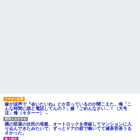
【驚愕】養育費を払い続けた
主「直葬で(即答)」→結果ァw w
結果…元妻の裏切りが判
w w w w w w w w
明！！！その理由がこれｗｗｗ
【画像】このLINEでなんで女
ｗ
が怒ってるのか分かんない奴は
職場で電話を取った新入社員
モテない奴確定らしい←お前ら
の女子がヒワイなことを言われ
は勿論わかるよ
てショックを受けたことがあっ
な？？？？？？？
た
なぜ自民党批判だけは表現の
既婚女性が夫に夕飯も用意せ
自由ではないのか
ず週２で遊びに行くって多いか
【悲報】取引先専務「Aを20個
な？遅くても21時には帰宅して
注文する」 ぼく「いつも1～2
るんだけど
個しか使わないけど本当に20で
主な税金の成り立ちを調べて
あってる？」 取専「あって
みたよ
る」→結果『こう』なったんだ
がコレワイが悪いん
か？？？？？？？？
妹と差をつけて育てられた。
妹「家も土地も、財産はすべて
私が継ぐ。相続は放棄して」母
「うんうん」私「わかった」 →
数年後、復讐のチャンスがや...
嫁が涙声で『会いたいね』とか言っているのが聞こえた。俺「こ
ハードオフに売っていた4万
んな時間に誰と電話してんの？」嫁「ごめんなさい…！（大号
4000円のフィギュアがヤバすぎ
泣」俺（キターー）→
るｗｗｗｗｗｗ「こんな高い
の？ｗｗ」「逆に超安い」
隣の部屋の住民の母親、オートロックを突破してマンションに入
私「ちょっと、人の家の金庫
り込んできたみたいで、ずっとドアの前で喚いてて滅茶苦茶うる
触らないでよ！」キチママ『そ
さかった。
こに金庫があったから、開けて
みようとしただけ☆』義兄「泥