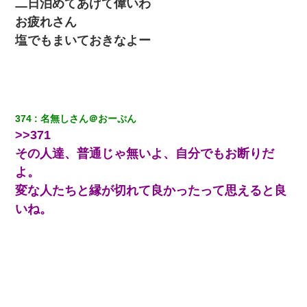
二日泊めてあげて偉いわ
は」上司「言い訳しない！」→結果ｗｗｗｗｗ
お疲れさん
塩でもまいておきなよー
｢昨日はお兄ちゃんと一緒にお風呂に入っちゃった～｣とか毎日兄
の話をしていたA子が事故で亡くなった。→Ａ子のお母さんの話に
驚愕…
出張中の旦那から『フリンしやがって、このクズ』と電話が。私
「本当に家まで来たの？証拠は？」旦那「俺の言葉が信じられな
いのか！」→ 離婚後
374
名無しさん＠おーぷん
>>371
その人達、普通じゃ無いよ、自分でもお断りだ
10年ほど前、息子がまだ年中だった時に離婚したんだけど、一昨
年の暮れに突然息子が職場を訪ねてきた。
よ。
変な人たちと縁が切れて良かったって思えると良
何年か前に妹は離婚している。当時生まれた姪が義弟の子じゃな
いね。
かったため妹有責での離婚になり…
日曜日、会社の窓を見ると同僚の姿。俺（あれ？ディズニーシー
じゃ？）→俺電話「今何してんの？」同僚「シーで並んでるこ
と！」俺「会社にいない？」→次の瞬間、すごい鳥肌が立った
高1のとき男に襲われ、不妊の叔母に頼まれて出産。→叔母夫婦が