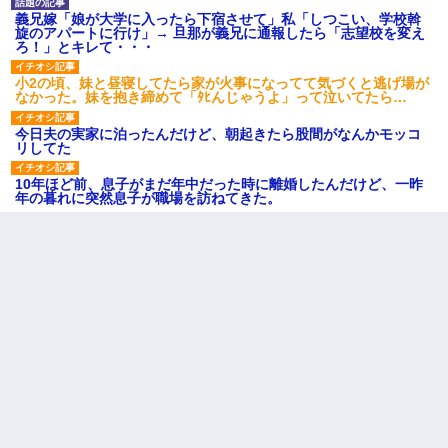
義兄嫁「娘が大学に入ったら下宿させて」私「しつこい、学校斡
旋のアパートに行け」→ 旦那が義兄に通報したら「志望校を変え
ろ！」とキレて・・・
小2の頃、妹と昼寝してたら家が火事になってて気づくと逃げ場が
なかった。妹を抱き締めて「ﾀﾋんじゃうよ」って泣いてたら…
今日夫の実家に泊ったんだけど、朝起きたら股間がなんかモッコ
リしてた
10年ほど前、息子がまだ年中だった時に離婚したんだけど、一昨
年の暮れに突然息子が職場を訪ねてきた。