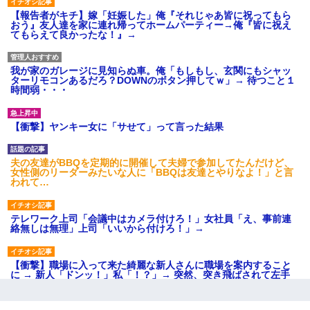
【報告者がキチ】嫁「妊娠した」俺『それじゃあ皆に祝ってもら
おう』友人達を家に連れ帰ってホームパーティー→俺『皆に祝え
てもらえて良かったな！』→
我が家のガレージに見知らぬ車。俺「もしもし、玄関にもシャッ
ターリモコンあるだろ？DOWNのボタン押してｗ」→ 待つこと１
時間弱・・・
【衝撃】ヤンキー女に「サせて」って言った結果
夫の友達がBBQを定期的に開催して夫婦で参加してたんだけど、
女性側のリーダーみたいな人に「BBQは友達とやりなよ！」と言
われて…
テレワーク上司「会議中はカメラ付けろ！」女社員「え、事前連
絡無しは無理」上司「いいから付けろ！」→
【衝撃】職場に入って来た綺麗な新人さんに職場を案内すること
に → 新人「ドンッ！」私「！？」→ 突然、突き飛ばされて左手
の甲を踏みつけられて…