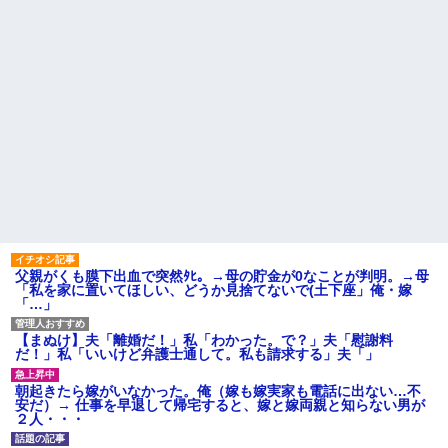
父親がくも膜下出血で突然ﾀﾋ。→母の貯金が0なことが判明。→母
「私を家に置いてほしい、どうか見捨てないで(土下座」俺・嫁
「…」
【まぬけ】夫「離婚だ！」私「わかった。で？」夫「慰謝料
だ！」私「いいけど弁護士通して。私も請求する」夫「」
朝起きたら嫁がいなかった。俺（嫁も嫁実家も電話に出ない…不
安だ）→ 仕事を早退して帰宅すると、嫁と嫁両親と知らない男が
２人・・・