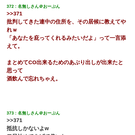
元夫の連れ子「俺の結婚式の時くらい、母親としての責任を果た
372
名無しさん＠おーぷん
そうとは思わないのか！」→どうも連れ子は…
>>371
批判してきた連中の住所を、その居候に教えてや
妹が嘘つきな元カレと寄りを戻してしまったという話をしていた
ら、旦那の顔が曇って雰囲気が一転。そそくさと話を切り上げて
れｗ
いつもより早く寝付いてしまった…｜生活｜ワロタあんてな
「あなたを庇ってくれるみたいだよ」って一言添
えて。
父親がくも膜下出血で突然ﾀﾋ。→母の貯金が0なことが判明。→母
「私を家に置いてほしい、どうか見捨てないで(土下座」俺・嫁
「…」
まとめてCO出来るためのあぶり出しが出来たと
思って
私「結婚やめるわ」 婚約者「え？なんでなんで？」 → 放置した
結果…｜生活｜ワロタあんてな
酒飲んで忘れちゃえ。
最近うちの庭に知らない男の人がしょっちゅう入ってくる。それ
を職場で愚痴ったら、同僚男性が怒鳴りつけてきた。
373
名無しさん＠おーぷん
【驚愕】5000円でＪＫと行為してきたが後悔しかない…
>>371
抵抗しかないよw
上司「何なの、この書類！！」私「あの‥」上司「今は私が話し
てるの！」私「ですから」上司「黙って聞きなさい！」私「それ