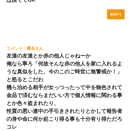
は捨ててOK
返信する
匿名
友達の友達とか赤の他人じゃねーか
俺なら寧ろ「何故そんな赤の他人を家に入れるよ
うな真似をした、今のこのご時世に無警戒か！」
と怒るとこだわ
幾ら泊める相手が女っつったって中を物色されて
金品で済むならまだいい方で個人情報に関わる事
とか色々盗まれたり、
性質の悪い連中の手引きされたりとかして報告者
の身や命に何か起こり得る事も十分有り得ただろ
コレ