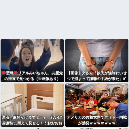
悲報
リアルみいちゃん、共産党
【画像】女さん「彼氏が強制わいせ
の街宣で見つかる（※画像あり）
つで捕まって謝罪の手紙が来た」ﾊﾟ
ｼｬｯ
医者「麻酔かけますよー」 わい(全
アメリカの共和党内でブリトー内戦
身麻酔に耐えて見せる！うおおおお
が勃発ｗｗｗｗｗｗｗ
おお！！！！)