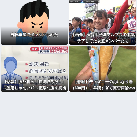
自転車屋でボッタクられた
【画像】実は甲子園アルプスで本気
チアしてた坂道メンバーたち
【悲報】脳外科医「腫瘍取るぞ！」
【悲報】ディズニーのおいなり巻
→腫瘍じゃないx2→正常な脳を摘出
（600円）、卑猥すぎて賛否両論ww
され意識はあるのに植物人間に
wwwwwwwwww