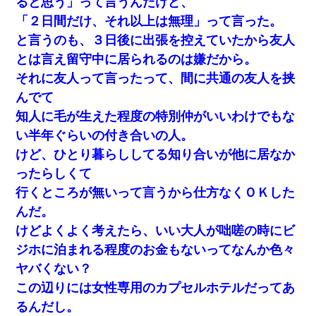
ると思う」って言うんだけど、
「２日間だけ、それ以上は無理」って言った。
と言うのも、３日後に出張を控えていたから友人
とは言え留守中に居られるのは嫌だから。
それに友人って言ったって、間に共通の友人を挟
んでて
知人に毛が生えた程度の特別仲がいいわけでもな
い半年ぐらいの付き合いの人。
けど、ひとり暮らししてる知り合いが他に居なか
ったらしくて
行くところが無いって言うから仕方なくＯＫした
んだ。
けどよくよく考えたら、いい大人が咄嗟の時にビ
ジホに泊まれる程度のお金もないってなんか色々
ヤバくない？
この辺りには女性専用のカプセルホテルだってあ
るんだし。