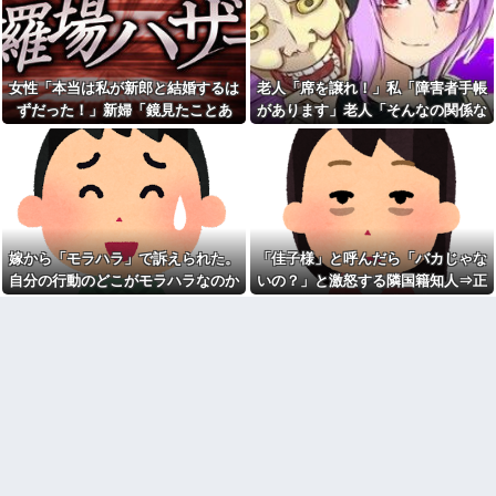
に入れるのを見た人もいるのに
私、怒る母「こんなのスープカ
相手旦那が「証拠は？」と認め
レーじゃない！」→私「作り直
ない…...
す？」→母「捨てるの禁止！」
という逃げ場ゼロで理不尽すぎ
高校の時本当に周囲と合わな
た
くて上手くやれなかった。→飲
女性「本当は私が新郎と結婚するは
老人「席を譲れ！」私「障害者手帳
み会で偶然同じ高校の人と出会
なんなのよ！！！すごいわ掃
った
除！！！！
ずだった！」新婦「鏡見たことあ
があります」老人「そんなの関係な
ドラッグストア勤務中。カー
職場で電話を取った新入社員
る？」→披露宴が一瞬で騒然となっ
い！」→暴言を浴びせられた直後、
ド払いの商品を現金で返金して
の女子がヒワイなことを言われ
て…
周囲が動き出して…
ほしいと言い張る女性客。断っ
てショックを受けたことがあっ
ても引き下がらず、その後まさ
た
かの展開に…
【ネット史】「鏡の中のアク
亡き母からの借金を半分しか
トレス事件」夫は正しかったの
返していない叔父がさらに金を
に、なぜ喧嘩は終わらなかった
貸してほしいと訪ねてきた。完
のか
嫁から「モラハラ」で訴えられた。
「佳子様」と呼んだら「バカじゃな
済するまで貸せないと断ると…
【旦那の反応がコレ】夫の女
自分の行動のどこがモラハラなのか
いの？」と激怒する隣国籍知人⇒正
友達の家に遊びに行ったらア
友達との闇交際が発覚？！その
ルバムに私の写真が飾ってあっ
恐ろしい内容が…ｗｗｗｗ
わからないから教えてほしい
論で返したら大炎上w
た。しかも私が知らない写真
【胸糞】「食に執着がない」
ATMで俺が暗証番号を入力し
自称するクチャラー義母の汚い
終わった瞬間に、後ろに並んで
食べ方に限界
いた外国人風の女がこちらに荷
クソ男「専業主婦は昼間寝て
物をばらまきやがった。俺（う
られていいよなぁ。俺なんか忙
っぜぇ。引き落としキャンセル...
しくて寝る暇ねーもん。どうせ
女芸人の吉住さん（36）メイ
暇でしょ？俺のＤＶＤコピっと
クしたら普通に美人の部類だっ
いてよ」
たと判明ｗｗｗｗｗｗｗｗｗ
気をつけたほうがいい男性の
【衝撃】葬儀屋「火葬プラン
特徴
はどうなさいますか？」ワイ喪