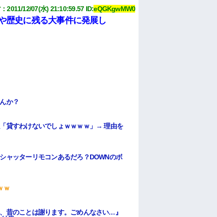
す
：
2011/12/07(水) 21:10:59.57
 ID:
eQGKgwMW0
や歴史に残る大事件に発展し
んか？
「貸すわけないでしょｗｗｗｗ」→ 理由を
シャッターリモコンあるだろ？DOWNのボ
ｗｗ
、昔のことは謝ります。ごめんなさい…』