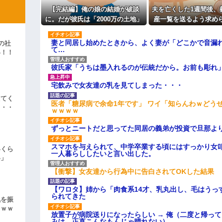
主な税金の成り立ちを調べてみ
ィギュアがヤバすぎるｗｗｗｗｗｗ
【完結編】俺の娘の結婚が破談
夫を亡くした1週間後、
に。だが彼氏は「2000万の土地」
産一覧を送るよう求め
よ！」キチママ『そこに金庫があっ
「泥は出てけ！二度と来るな！」結
を購入。こじれた二人は想像以上
日後には葬儀費用の負
の修羅場に
険金を含む資産の3分の
妻と同居し始めたときから、よく妻が「どこかで音漏
の社
彼「ちっ！」私「」
れて…
て…
い！！
」
逆切れ。「何クラクション鳴らして
彼氏家「うちは墨入れるのが伝統だから。お前も彫れ」
らｗｗｗｗｗ(※画像あり)
宅飲みで女友達の乳を見てしまった・・・
女子のこの動画、すげえええええｗ
えてく
医者「糖尿病で余命1年です」 ワイ「知らんわｗどう
・・・
ｗｗｗｗ
車線を制限速度で走った結果
ずっとニートだと思ってた同居の義弟が投資で旦那よ
くる
やらかす←あまり悲しませないでく
スマホを与えられて、中学卒業する頃にはすっかり女
いくら
一人暮らししたいと言い出した。
い」
【衝撃】女友達から行為中に告白されてOKした結果
【ワロタ】姉から「肉食系14才、乳丸出し、毛はうっ
られてきた
気を振
ｗｗｗ
放置子が病院送りになったらしい → 俺（二度と帰っ
みは、正直こんなもんじゃ晴れない）