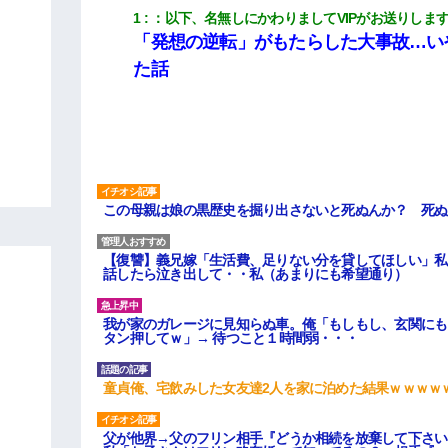
1
：
以下、名無しにかわりましてVIPがお送りしま
「発想の逆転」がもたらした大事故…い
た話
この母親は娘の黒歴史を掘り出さないと死ぬんか？ 死ぬ
【復讐】義兄嫁「生活費、足りない分を貸してほしい」私
話したら泣き出して・・私（あまりにも希望通り）
我が家のガレージに見知らぬ車。俺「もしもし、玄関にも
タン押してｗ」→ 待つこと１時間弱・・・
童貞俺、宅飲みした女友達2人を家に泊めた結果ｗｗｗｗ
父が他界→父のフリン相手『どうか相続を放棄して下さい