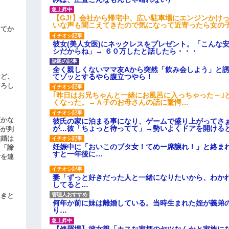
【GJ!】会社から帰宅中、広い駐車場にエンジンかけ
いな声も聞こえてきたので気になって近寄ったら女の
してか
彼女(美人女医)にネックレスをプレゼント。「こんな
シだからね」→ ６０万したと話したら・・・
全く親しくないママ友Aから突然「飲み会しよう」と
てゾッとするやら腹立つやら！
けど、
よろし
｢昨日はお兄ちゃんと一緒にお風呂に入っちゃった～｣
くなった。→Ａ子のお母さんの話に驚愕…
頃かな
彼氏の家に泊まる事になり、ゲームで盛り上がってさ
が…彼「ちょっと待ってて」→勢いよくドアを開ける
事が判
結婚は
妊娠中に「おいこのブタ女！てめー席譲れ！」と絡ま
、「諦
すと一年後に…
女を連
妻「ずっと好きだった人と一緒になりたいから、わか
してると…
引きと
何年か前に妹は離婚している。当時生まれた姪が義弟
り…
【修羅場】彼女親「カスな家柄のヤツなんかと家族に