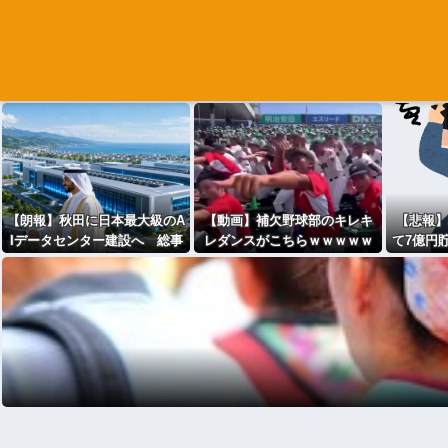
【朗報】秋田に日本最大級のA
【動画】補欠野球部のキレキ
【悲報】
Iデータセンター建設へ 総事
レダンスがこちらｗｗｗｗｗ
て7億円
業費2兆円、UAEが巨額投資を
ｗｗｗｗｗｗｗｗ
かも。も
協議