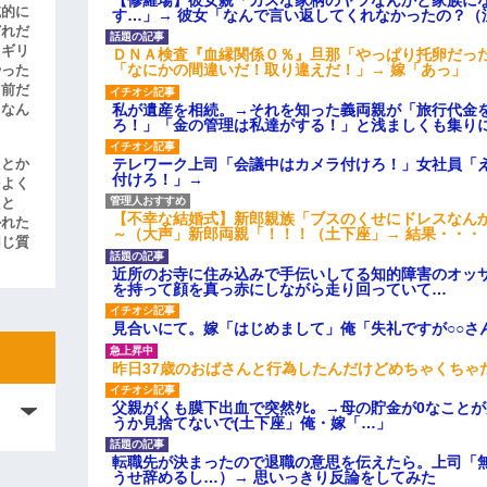
滅的に
す…」→ 彼女「なんで言い返してくれなかったの？（
どれだ
リギリ
ＤＮＡ検査『血縁関係０％』旦那「やっぱり托卵だっ
「なにかの間違いだ！取り違えだ！」→ 嫁「あっ」
やった
名前だ
私が遺産を相続。→それを知った義両親が「旅行代金
、なん
ろ！」「金の管理は私達がする！」と浅ましくも集り
テレワーク上司「会議中はカメラ付けろ！」女社員「
」とか
付けろ！」→
をよく
たと
【不幸な結婚式】新郎親族「ブスのくせにドレスなん
かれた
～（大声」新郎両親「！！！（土下座」→ 結果・・・
同じ質
近所のお寺に住み込みで手伝いしてる知的障害のオッ
を持って顔を真っ赤にしながら走り回っていて…
見合いにて。嫁「はじめまして」俺「失礼ですが○○さ
昨日37歳のおばさんと行為したんだけどめちゃくちゃ
父親がくも膜下出血で突然ﾀﾋ。→母の貯金が0なこと
うか見捨てないで(土下座」俺・嫁「…」
転職先が決まったので退職の意思を伝えたら。上司「
うせ辞めるし…）→ 思いっきり反論をしてみた