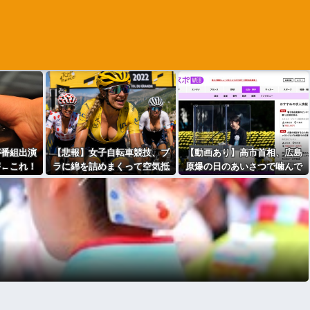
が番組出演
【悲報】女子自転車競技、ブ
【動画あり】高市首相、広島
害←これ！
ラに綿を詰めまくって空気抵
原爆の日のあいさつで噛んで
抗を減らすチート技が発覚ｗ
しまい全国ニュースになって
ｗｗ
しまう