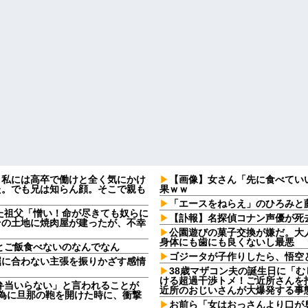
。私には高卒で働けと全く気にかけ
【画像】女さん「先に食べてい
た。でも兄は知らん顔。そこで親も
果ｗｗ
「エースをねらえ」のひろみと
た祖父「憎い！命が尽きても奴らに
【訃報】名探偵コナン声優が死去
その土地に焼肉屋が建ったが、不幸
公園遊びの菓子交換が嫌だ。大
身体にも歯にも良くないし最悪
とご飯食べないのなんでなん
ゴジータが子作りしたら、悟空
屈に合わない主張を振りかざす感情
・
38歳マザコン夫の誕生日に「
ける超過干渉トメ！ご近所さんを
弁当いらない」と言われることが
近所のおじいさんが大爆発する事
る為に旦那の鞄を開けた時に、衝撃
お前ら「女はおっさんより口が