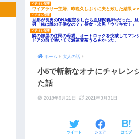
ワイアラサー主婦、昨晩久しぶりに夫と致した結果ｗ
旦那が長男のDNA鑑定をしたら血縁関係0%だった。
男「俺は誰の子供なの？」長女・次男「ウワキ女！」
隣の部屋の住民の母親、オートロックを突破してマン
ドアの前で喚いてて滅茶苦茶うるさかった。
ホーム
大人の話
小5で斬新なオナにチャレン
た話
2018年6月21日
2021年3月31日
ツイート
シェア
はてブ