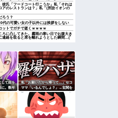
」彼氏「フードコート行こうか」私「それは
ロアのレストランは？」私「(所詮イオンの
だろう？
20代の可愛い女の子以外には挨拶をしない
コットでガチで逝くｗｗｗｗ
ころに凸してきた。霧雨の寒い日でお腹大き
に連絡を取ると席を離れようとした瞬間…(ﾟ
データセンター建設へ 総事業費2兆円、
かわれていた男子高校生、見かねた友人が
よ」と参考書を読みながら淡々と話してた←
、母がかけていた医療保険が100万お金がお
も渡す気なし。夫｢親として理解できない｣→
コトメ「帰ってきてくれないなら放火する」
にして姪を
私「お願いだから帰って…」セコ
捕→心神喪失で僅か数ヶ月で釈放→生活保護
活に。数年
ママ「いるんでしょ？」→玄関を
回ってき
ガチャガチャされ、警察を呼ぶ事
態になって…
つもりでウトメと同居してたのに「早く出て
ウトメも納得して同居してるんだから干渉し
ククーラー』使ったことあるか？