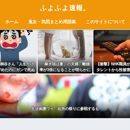
ふよふよ速報。
ホーム
鬼女・気団まとめ用語集
このサイトについて
桐谷さん「人生かけ
「稼ぎ頭は妻」の夫婦、離婚
【衝撃】NHK職員
貯めたのにガンで死ぬ
率が3倍になることが明らかに
タレントから性被
っと素直に遊べばよ
かった…」
生活保護ワイ 近所の祭りに参戦するも