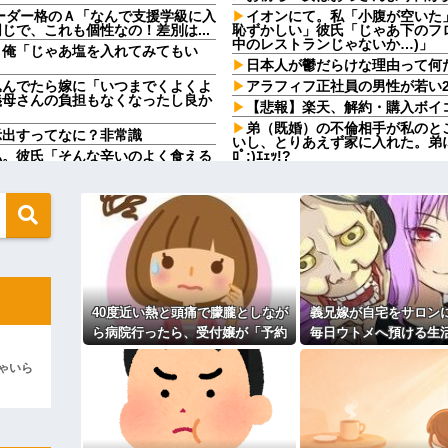
ーダー格のＡ「なんで支援学級に入
イオンにて。私「小腹が空いた
で、これも個性なの！差別は...
恥ずかしい」彼氏「じゃあ下のフ
中のレストランじゃないか…)」
」俺「じゃあ塩を入れてみてもい
日本人が鬱だらけな理由って何
込んでたら嫁に「いつまでくよくよ
アラフィフ正社員の男性が若い
義母さんの負担もなくなったし良か
【悲報】楽天、解約・購入ボイ
弟（既婚）の不倫相手が私のと
示出すってなに？非常識
いし、とりあえず家に入れた。弟
私。彼氏「そんな辛いのよく食える
ﾛﾟ;)ｴｪｯ!?
ない一言がきっかけで、まさかの展
【朗報】秋田に日本最大級のAI
UAEが巨額投資を協議
5歳だった自分の映像を見返して
電車内で好きな子がバレてから
「人を好きになって何が悪いんだ
「じゃ、私もいただきまーす」俺
カッコ良すぎだろ
か！？」嫁「ひどい！」俺「だっ
管理入院を1ヶ月することになり
りることになったが、私には一銭
担当編集の似顔絵「ムダに東大卒」
これは普通なの？
やってるんやが金がない
女を作って家を出たコトメ夫。
40度近い熱と頭痛で朦朧としなが
義兄嫁が自宅をサロン
→近所のお店に本当に放火して逮
ンソーで竹を切るだけで600万再生
ら病院行ったら、受付嬢が「予約
毎日ウトメへ預ける生
で遊んで暮らしてる
なw w w w w w w w
のない人は診ません」と拒否され
後、そのツケが一気に
妹の元彼がDVモラハラ男だった
セ■クスすぎんだろwwwww
ゃいら
た。タクシーを呼ぶための電話も
て…
旦那を亡くして８年。介護する
かしいだろ。団子屋で『団子食べな
貸してくれず...
行け」とコトメがうるさい。私も
ないでくれる！
トメへ預ける生活に。数年後、その
お前ら『ペルチェ素子の首ネッ