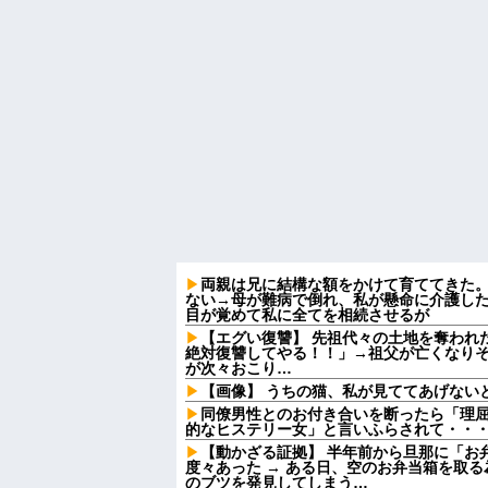
両親は兄に結構な額をかけて育ててきた
ない→母が難病で倒れ、私が懸命に介護し
目が覚めて私に全てを相続させるが
【エグい復讐】 先祖代々の土地を奪われ
絶対復讐してやる！！」→祖父が亡くなり
が次々おこり…
【画像】 うちの猫、私が見ててあげない
同僚男性とのお付き合いを断ったら「理
的なヒステリー女」と言いふらされて・・
【動かざる証拠】 半年前から旦那に「お
度々あった → ある日、空のお弁当箱を取
のブツを発見してしまう…