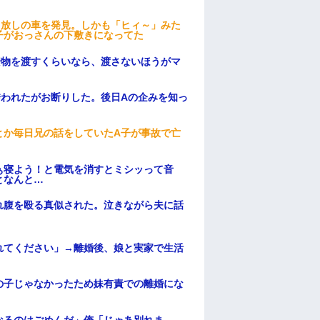
っ放しの車を発見。しかも「ヒィ～」みた
子がおっさんの下敷きになってた
安物を渡すくらいなら、渡さないほうがマ
誘われたがお断りした。後日Aの企みを知っ
とか毎日兄の話をしていたA子が事故で亡
ぁ寝よう！と電気を消すとミシッって音
となんと…
れ腹を殴る真似された。泣きながら夫に話
れてください」→離婚後、娘と実家で生活
の子じゃなかったため妹有責での離婚にな
なるのはごめんだ」俺「じゃあ別れま