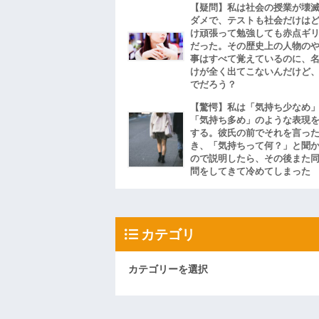
【疑問】私は社会の授業が壊
ダメで、テストも社会だけは
け頑張って勉強しても赤点ギ
だった。その歴史上の人物の
事はすべて覚えているのに、
けが全く出てこないんだけど
でだろう？
【驚愕】私は「気持ち少なめ
「気持ち多め」のような表現
する。彼氏の前でそれを言っ
き、「気持ちって何？」と聞
ので説明したら、その後また
問をしてきて冷めてしまった
カテゴリ