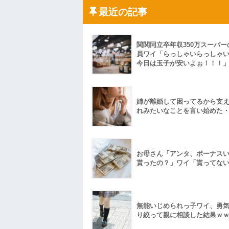
ハードオフに売っていた4万4000円のフ
最近の記事
「こんな高いの？ｗｗ」「逆に超安い」
私「ちょっと、人の家の金庫触らないで
たから、開けてみようとしただけ☆』義兄
果・・・
関関同立卒年収350万スーパー
私「初めて飲む味だけどなんのお茶？」
員ワイ「らっしゃいらっしゃ
【GIF】JSのカンチョーワロタ
今日は玉子が安いよぉ！！！
後続車にクラクションを鳴らされ彼氏が
んだ！降りてこいよ！」と怒鳴りだし...
【衝撃】報酬100万円超の治験募集がこち
【ネット騒然】惨殺されたタワマン頂き
姉が離婚して困ってるから支
ｗｗｗｗｗｗｗｗｗｗ
れみたいなことを言い始めた
【愕然】白のクラウン俺氏、高速道路左
wwwwwwwwwwww
百年の恋12-899 食べた量を張り合って
【悲報】佐藤輝明・・・２軍でも盛大に
れ
お母さん「アンタ、ボーナス
貰ったの？」ワイ「貰ってな
無能いじめられっ子ワイ、勇
り絞って親に相談した結果ｗ