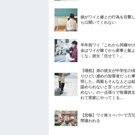
娘がワイと嫁との行為を目撃
ら口聞いてくれない
半年前ワイ「これから同棲や
金はワイが稼ぐから家事と飯
くな」彼女「任せて！」
【唖然】弟の彼女が中学生の
りひどい虐めの加害者だった
明した。両親もそんな人とは
認められないと言ったのだが
めない」の一点張りで毎週彼
れて実家にやってくる…
【悲報】ワイ将スーパーで万
間違われる