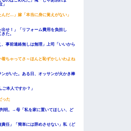
泣」
たんだ…」嫁「本当に身に覚えがない」
を出せ！」「リフォーム費用を負担し
にきた。
え、事前連絡無しは無理」上司「いいから
か着ちゃってさ～ほんと恥ずかしいわよね
サンがいた。ある日、オッサンが火かき棒
んご本人ですか？」
だった
が判明。→母「私を家に置いてほしい、ど
無責任」「簡単には辞めさせない」私（ど