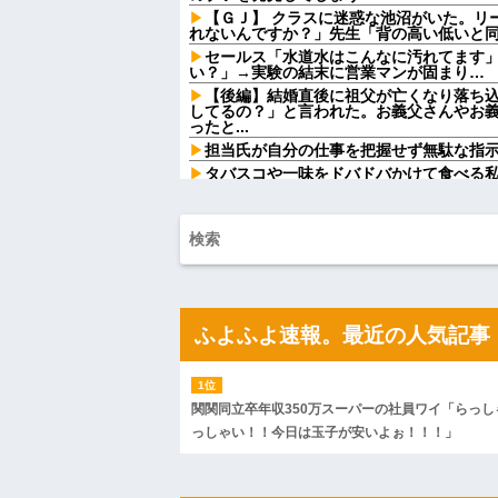
【ＧＪ】 クラスに迷惑な池沼がいた。リ
れないんですか？」先生「背の高い低いと同じ
セールス「水道水はこんなに汚れてます
い？」→実験の結末に営業マンが固まり…
【後編】結婚直後に祖父が亡くなり落ち
してるの？」と言われた。お義父さんやお
ったと...
担当氏が自分の仕事を把握せず無駄な指
タバスコや一味をドバドバかけて食べる
なｗ」私「そんな言い方しないで」→何気
開に…
父が十数年前のビデオテープを発見。当時
みると、思わぬ事実に気づいて…
俺「いただきます」パクッ 俺「う…」嫁
「やめろ！食べるな！お前！コロすつもり
て...
ワンピース原作者・尾田栄一郎が描いた
ふよふよ速報。最近の人気記事
ワイ手取り15万正社員→副業でウーバー
【衝撃】YouTuber山口達也さん、チェ
を突破してしまう←正直、こう言うのでいいんだよ
【朗報】AKB48エースの『尻の割れ目』
関関同立卒年収350万スーパーの社員ワイ「らっし
有吉「『俺テレビ見ない』って言う奴お
っしゃい！！今日は玉子が安いよぉ！！！」
い』って言うか？」
義兄嫁が自宅をサロンにして姪を毎日ウ
ツケが一気に回ってきて…