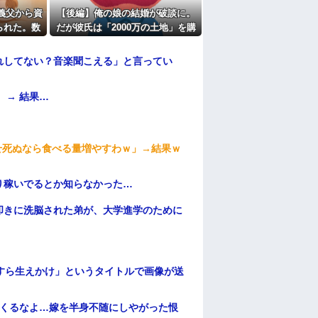
たよ
義父から資
【後編】俺の娘の結婚が破談に。
られた。数
だが彼氏は「2000万の土地」を購
担と死亡保
入。こじれた二人は想像以上の修
1を請求さ
羅場に
れしてない？音楽聞こえる」と言ってい
 → 結果…
せ死ぬなら食べる量増やすわｗ」→結果ｗ
り稼いでるとか知らなかった…
叩きに洗脳された弟が、大学進学のために
すら生えかけ」というタイトルで画像が送
てくるなよ…嫁を半身不随にしやがった恨