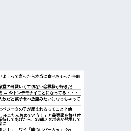
いよ」って言ったら本当に食べちゃった⇒結
藤堂の可愛いくて切ない恋模様が好きだ
 → 今トンデモナイことになってる・・・
人数だと菓子食べ放題みたいになっちゃって
とベジータの子が産まれるってこと？他
むしゅこたんおめでとう！」と義実家を飾り付
招待してあげたら、38歳メタボ夫が登場して
態に
臭い！」 ワイ「嘘つけバーカｗ」⇒w