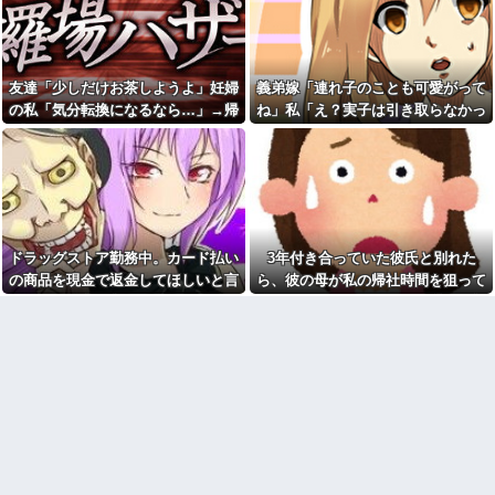
ろ。団子屋で『団子食べない』
れてしまった。自分のええかっ
って言うか？」
こしいで、自分が潰れそう
成人式帰りと思われる袴姿の
元同級生から「お前を取材し
集団が騒いでいるところにお婆
たいと言う人がいる」と連絡が
さんが一言！
あった。指定されたファミレス
友達「少しだけお茶しようよ」妊婦
義弟嫁「連れ子のことも可愛がって
へ向かうと予想外の人物が待っ
コトメ「あなたには無理でし
の私「気分転換になるなら…」→帰
ね」私「え？実子は引き取らなかっ
ていて…
ょ？」私「できますけど？」→
何も知らない前提で話しかけて
宅してから思わぬ異変が起きて…
たのに？」→話を聞いて唖然として
俺「子どもがいるので煙草は
くるコトメが止まらず…
控えてください」客「関係ねぇ
しまい…
だろ」→その一言から店内が険
充電ケーブルってさ他
悪な空気になって…
毎日のように電車で痴漢に遭
建築家の男と不倫関係の私。
うので、背中を押すフリをして
我が家を建てたのはその不倫相
ある作戦をしたら...
手。
悪口回避＆一人好きの私、同
ドラッグストア勤務中。カード払い
3年付き合っていた彼氏と別れた
【ＧＪ】 クラスに迷惑な池沼
僚から「自サバ女かと思って
がいた。リーダー格のＡ「なん
た」と言われモヤモヤ…「全然
の商品を現金で返金してほしいと言
ら、彼の母が私の帰社時間を狙って
で支援学級に入れないんです
違った〜」と言われるも、気に
い張る女性客。断っても引き下がら
待ち伏せしてた。イキナリ蹴られ襲
か？」先生「背の高い低いと同
なって夜も眠れない私はどこが
じで、これも個性なの！差別は...
サバサバ？←ネチネチ気にして
ず、その後まさかの展開に…
われたのだが…
る時点で自サバじゃない
家庭菜園やってるけど、最近
空芯菜が評価され過ぎだと思
公園遊びの菓子交換が嫌だ。
う！！！！！
大人数だと菓子食べ放題みたい
になっちゃって身体にも歯にも
【速報】へずまりゅうさん、
良くないし最悪
完全に聖人の顔へ←これw w w
w w w w w
アラフィフ正社員の男性が若
い20代の可愛い女の子以外には
【謎】斉藤慎二「同意してく
挨拶をしない
れたよね？どうして…」被害女
性「彼は言葉が通じないモンス
【朗報】秋田に日本最大級の