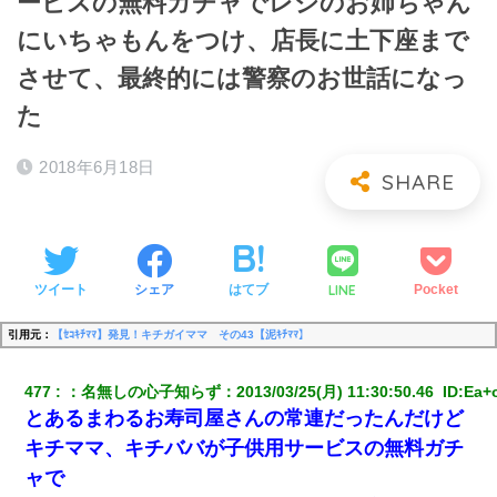
ービスの無料ガチャでレジのお姉ちゃん
にいちゃもんをつけ、店長に土下座まで
させて、最終的には警察のお世話になっ
た
2018年6月18日
LINE
ツイート
シェア
はてブ
Pocket
引用元：
【ｾｺｷﾁﾏﾏ】発見！キチガイママ その43【泥ｷﾁﾏﾏ】
477
：
名無しの心子知らず
：
2013/03/25(月) 11:30:50.46 
 ID:
Ea+o
とあるまわるお寿司屋さんの常連だったんだけど
キチママ、キチババが子供用サービスの無料ガチ
ャで