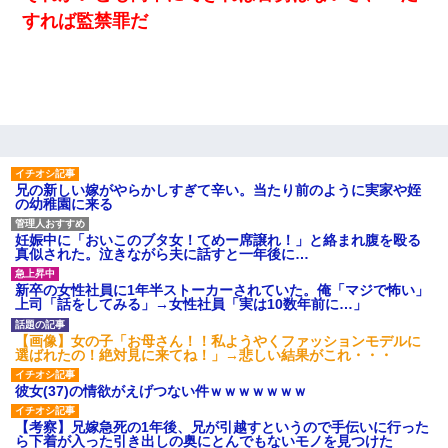
きます！」
すれば監禁罪だ
婚活パーティーでよく会う美女がいた。こんな完璧な容姿を持っ
てしても結婚て難しいんだなぁ…と思ってた
ナンパにほいほい付いていった私、地獄に落ちる
旦那の元カノをSNSで探して写真を保存して顔面評価スレで写真
兄の新しい嫁がやらかしすぎて辛い。当たり前のように実家や姪
を晒してた。ほとんどがブスという評価の中で二人ほど意外に好
の幼稚園に来る
評価で苦々しく思った
妊娠中に「おいこのブタ女！てめー席譲れ！」と絡まれ腹を殴る
真似された。泣きながら夫に話すと一年後に…
近所のお寺に住み込みで手伝いしてる知的障害のオッサンがい
た。ある日、オッサンが火かき棒を持って顔を真っ赤にしながら
走り回っていて…
新卒の女性社員に1年半ストーカーされていた。俺「マジで怖い」
上司「話をしてみる」→女性社員「実は10数年前に…」
【悲報】お風呂で父親と姉が完全に行為してるんだが...
【画像】女の子「お母さん！！私ようやくファッションモデルに
選ばれたの！絶対見に来てね！」→悲しい結果がこれ・・・
彼女(37)の情欲がえげつない件ｗｗｗｗｗｗｗ
10年ほど前、息子がまだ年中だった時に離婚したんだけど、一昨
年の暮れに突然息子が職場を訪ねてきた。
【考察】兄嫁急死の1年後、兄が引越すというので手伝いに行った
ら下着が入った引き出しの奥にとんでもないモノを見つけた