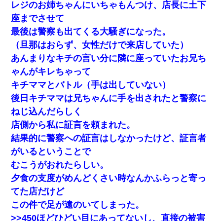
レジのお姉ちゃんにいちゃもんつけ、店長に土下
座までさせて
最後は警察も出てくる大騒ぎになった。
（旦那はおらず、女性だけで来店していた）
あんまりなキチの言い分に隣に座っていたお兄ち
ゃんがキレちゃって
キチママとバトル（手は出していない）
後日キチママは兄ちゃんに手を出されたと警察に
ねじ込んだらしく
店側から私に証言を頼まれた。
結果的に警察への証言はしなかったけど、証言者
がいるということで
むこうがおれたらしい。
夕食の支度がめんどくさい時なんかふらっと寄っ
てた店だけど
この件で足が遠のいてしまった。
>>450ほどひどい目にあってないし、直接の被害