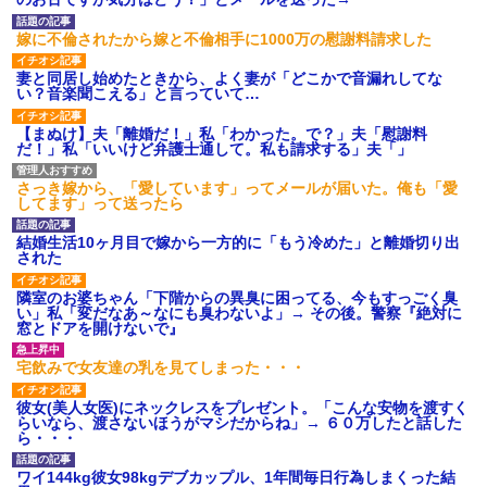
後続車にクラクションを鳴ら
され彼氏が逆切れ。「何クラク
嫁に不倫されたから嫁と不倫相手に1000万の慰謝料請求した
ション鳴らしてんだ！降りてこ
いよ！」と怒鳴りだし...
妻と同居し始めたときから、よく妻が「どこかで音漏れしてな
【衝撃】報酬100万円超の治験
い？音楽聞こえる」と言っていて…
募集がこちらｗｗｗｗｗ(※画像
あり)
【まぬけ】夫「離婚だ！」私「わかった。で？」夫「慰謝料
【ネット騒然】惨殺されたタ
だ！」私「いいけど弁護士通して。私も請求する」夫「」
ワマン頂き女子のこの動画、す
げえええええｗｗｗｗｗｗｗｗ
ｗｗｗ
さっき嫁から、「愛しています」ってメールが届いた。俺も「愛
してます」って送ったら
【愕然】白のクラウン俺氏、
高速道路左車線を制限速度で走
った結果wwwwwwwwwwww
結婚生活10ヶ月目で嫁から一方的に「もう冷めた」と離婚切り出
された
百年の恋12-899 食べた量を
張り合ってくる
隣室のお婆ちゃん「下階からの異臭に困ってる、今もすっごく臭
【悲報】佐藤輝明・・・２軍
い」私「変だなあ～なにも臭わないよ」→ その後。警察『絶対に
でも盛大にやらかす←あまり悲
窓とドアを開けないで』
しませないでくれ
宅飲みで女友達の乳を見てしまった・・・
彼女(美人女医)にネックレスをプレゼント。「こんな安物を渡すく
らいなら、渡さないほうがマシだからね」→ ６０万したと話した
ら・・・
ワイ144kg彼女98kgデブカップル、1年間毎日行為しまくった結