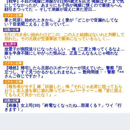
【戦争】不妊の俺嫁に弟嫁が2日間4歳児を託児 俺嫁はそこまで気
にしてなかったが、あまりにも子供が俺嫁に懐くので最後らへん
顔引きつってた → そして弟嫁が迎えに来た翌日…
彼女(美人女医)にネックレスをプレゼント。「こんな安物を渡すく
らいなら、渡さないほうがマシだからね」→ ６０万したと話した
ら・・・
妻と同居し始めたときから、よく妻が「どこかで音漏れしてな
い？音楽聞こえる」と言っていて…
旦那が長男のDNA鑑定をしたら血縁関係0%だった。旦那「やっぱ
9月に付き合い始めたけどこの、この人と結婚はないわと判断して
りウワキしてたんだな…」長男「俺は誰の子供なの？」長女・次
別れた。その元彼が交通事故で重体になっているらしく…
男「ウワキ女！」
放置子が病院送りになったらしい → 俺（二度と帰ってくるなよ…
嫁を半身不随にしやがった恨みは、正直こんなもんじゃ晴れな
17年飼っていた犬が亡くなった。鼻水垂らし嗚咽する私に、猫が
い）
近づいて頭突きをしてきて…
【唖然】帰宅したら旦那のスポーツカーが消えていた。警察『目
立つし、すぐ見つかるかもしれません』→ 数時間後・・警察『××
【衝撃】ヤンキー女に「サせて」って言った結果
さんご存じですか？』
【報告者がキチ】嫁「妊娠した」俺『それじゃあ皆に祝ってもら
おう』友人達を家に連れ帰ってホームパーティー→俺『皆に祝え
【画像】女の子「お母さん！！私ようやくファッションモデルに
てもらえて良かったな！』→
選ばれたの！絶対見に来てね！」→悲しい結果がこれ・・・
【画像】女上司(30)「終電なくなったね…部屋くる？」ワイ「行
きます！」