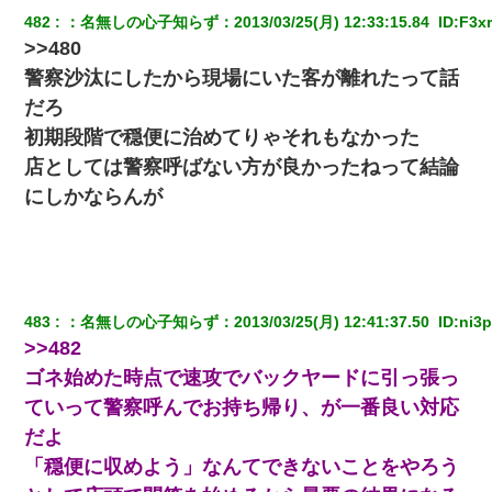
482
：
名無しの心子知らず
：
2013/03/25(月) 12:33:15.84 
 ID:
F3xr
三年働いてたパートを突然クビになった。しかし元職場の主要取
>>480
引先のトップが母方の叔父だったので…
警察沙汰にしたから現場にいた客が離れたって話
だろ
子供の頃、母の弟にイタズラされてて中学に入ってから関係を持
ってしまった。拒絶したら「全部バラしてやる」と脅迫されたの
初期段階で穏便に治めてりゃそれもなかった
で両親に全部話した。
店としては警察呼ばない方が良かったねって結論
にしかならんが
私「結婚やめるわ」 婚約者「え？なんでなんで？」 → 放置した
結果…｜生活｜ワロタあんてな
【クズ】昔、兄がお見合いして「ブスすぎｗｗｗ」と断った女性
が、兄の同級生と結婚。それを知った兄は荒れ狂い、｢嫁さん、俺
のお古ですが気分はどう？」とメールを送った→
483
：
名無しの心子知らず
：
2013/03/25(月) 12:41:37.50 
 ID:
ni3
>>482
生保レディと行為する為に駆け引きしてみた結果ｗｗｗｗｗｗｗ
ゴネ始めた時点で速攻でバックヤードに引っ張っ
ｗｗｗｗｗ
ていって警察呼んでお持ち帰り、が一番良い対応
何年か前に妹は離婚している。当時生まれた姪が義弟の子じゃな
だよ
かったため妹有責での離婚になり…
「穏便に収めよう」なんてできないことをやろう