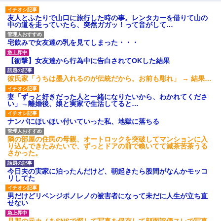
友人とふたりで山口に旅行した時の事。レンタカーを借りて山の
中の道を走っていたら、突然ガガッ！って音がして…
宅飲みで女友達の乳を見てしまった・・・
【衝撃】女友達から行為中に告白されてOKした結果
彼氏家「うちは墨入れるのが伝統だから。お前も彫れ」 → 結果…
妻「ずっと好きだった人と一緒になりたいから、わかれてくださ
い」→離婚後、娘と実家で生活してると…
ナンパにほいほい付いていった私、地獄に落ちる
隣の部屋の住民の母親、オートロックを突破してマンションに入
り込んできたみたいで、ずっとドアの前で喚いてて滅茶苦茶うる
さかった。
今日夫の実家に泊ったんだけど、朝起きたら股間がなんかモッコ
リしてた
男だけどリベンジポノレノの被害者になって未だに人生が立ち直
せない
旦那の元カノをSNSで探して写真を保存して顔面評価スレで写真