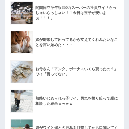
関関同立卒年収350万スーパーの社員ワイ「らっ
しゃいらっしゃい！！今日は玉子が安いよ
ぉ！！！」
姉が離婚して困ってるから支えてくれみたいなこ
とを言い始めた・・・
お母さん「アンタ、ボーナスいくら貰ったの？」
ワイ「貰ってない」
無能いじめられっ子ワイ、勇気を振り絞って親に
相談した結果ｗｗｗｗ
娘がワイと嫁との行為を目撃してから口聞いてく