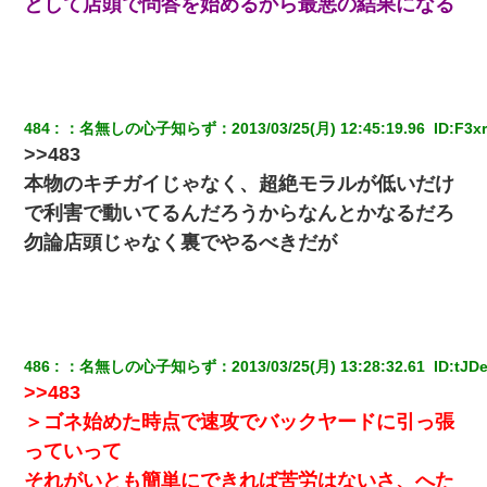
として店頭で問答を始めるから最悪の結果になる
ワイ144kg彼女98kgデブカップル、1年間毎日行為しまくった結
果
日航機墜落事故の「ここからは日本語で大丈夫ですよ〜」の絶望
感がヤバイ・・・
484
：
名無しの心子知らず
：
2013/03/25(月) 12:45:19.96 
 ID:
F3xr
>>483
友人とふたりで山口に旅行した時の事。レンタカーを借りて山の
中の道を走っていたら、突然ガガッ！って音がして…
本物のキチガイじゃなく、超絶モラルが低いだけ
で利害で動いてるんだろうからなんとかなるだろ
朝起きたら嫁がいなかった。俺（嫁も嫁実家も電話に出ない…不
勿論店頭じゃなく裏でやるべきだが
安だ）→ 仕事を早退して帰宅すると、嫁と嫁両親と知らない男が
２人・・・
旦那の元嫁「離婚したとはいえ、私が本来の妻。許可なく結婚す
るなんてどういう神経してるの？離婚届を記入して持って来い」
→笑いが止まらなくなり・・・
486
：
名無しの心子知らず
：
2013/03/25(月) 13:28:32.61 
 ID:
tJD
>>483
テレワーク上司「会議中はカメラ付けろ！」女社員「え、事前連
＞ゴネ始めた時点で速攻でバックヤードに引っ張
絡無しは無理」上司「いいから付けろ！」→
っていって
それがいとも簡単にできれば苦労はないさ、へた
【画像】女上司(30)「終電なくなったね…部屋くる？」ワイ「行