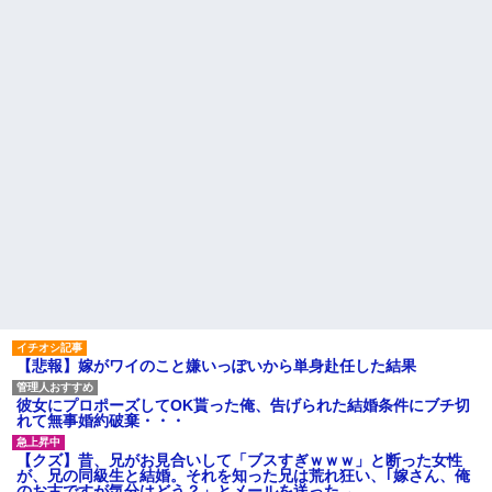
ター」
AIデータセンター建設へ 総事
業費2兆円、UAEが巨額投資を協
【衝撃】YouTuber山口達也さ
議
ん、チェンソーで竹を切るだけ
で600万再生を突破してしまう←
女を作って家を出たコトメ
正直、こう言うのでいいんだよ
夫。コトメ「帰ってきてくれな
なw w w w w w w w
いなら放火する」→近所のお店
に本当に放火して逮捕→心神喪
【画像】アイドルのオフ会の
失で僅か数ヶ月で釈放→生活保
光景、レベチw w w w w w w w
護で遊んで暮らしてる
w w w
旦那を亡くして８年。介護す
俺「いただきます」パクッ 俺
るつもりでウトメと同居してた
「う…」嫁「じゃ、私もいただ
のに「早く出て行け」とコトメ
きまーす」俺「やめろ！食べる
がうるさい。私もウトメも納得
な！お前！コロすつもり
して同居してるんだから干渉し
か！？」嫁「ひどい！」俺「だ
ないでくれる！
って...
主な税金の成り立ちを調べて
ハードオフに売っていた4万
みたよ
4000円のフィギュアがヤバすぎ
るｗｗｗｗｗｗ「こんな高い
の？ｗｗ」「逆に超安い」
私「ちょっと、人の家の金庫
触らないでよ！」キチママ『そ
【悲報】嫁がワイのこと嫌いっぽいから単身赴任した結果
こに金庫があったから、開けて
みようとしただけ☆』義兄「泥
は出てけ！二度と来るな！」結
彼女にプロポーズしてOK貰った俺、告げられた結婚条件にブチ切
果・・・
れて無事婚約破棄・・・
私「初めて飲む味だけどなん
のお茶？」彼「ちっ！」私「」
【クズ】昔、兄がお見合いして「ブスすぎｗｗｗ」と断った女性
【GIF】JSのカンチョーワロ
が、兄の同級生と結婚。それを知った兄は荒れ狂い、｢嫁さん、俺
タ
のお古ですが気分はどう？」とメールを送った→