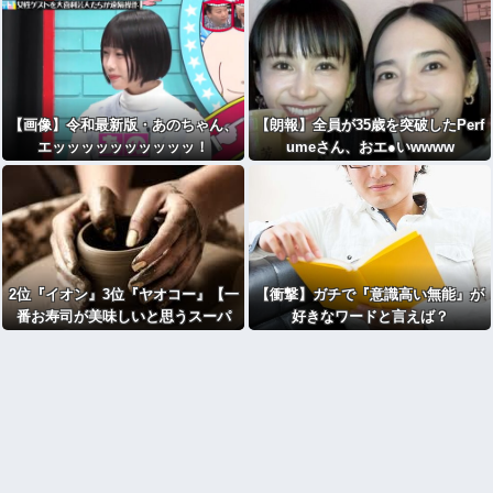
ったこと」ｗｗｗｗｗｗｗｗｗｗ
【画像】令和最新版・あのちゃん、
【朗報】全員が35歳を突破したPerf
エッッッッッッッッッッ！
umeさん、おエ●いwwww
2位『イオン』3位『ヤオコー』【一
【衝撃】ガチで『意識高い無能』が
番お寿司が美味しいと思うスーパ
好きなワードと言えば？
ー】1位がこちら・・・