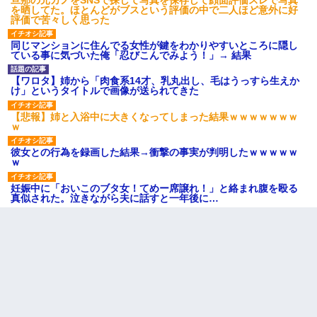
を晒してた。ほとんどがブスという評価の中で二人ほど意外に好
評価で苦々しく思った
同じマンションに住んでる女性が鍵をわかりやすいところに隠し
ている事に気づいた俺「忍びこんでみよう！」→ 結果
【ワロタ】姉から「肉食系14才、乳丸出し、毛はうっすら生えか
け」というタイトルで画像が送られてきた
【悲報】姉と入浴中に大きくなってしまった結果ｗｗｗｗｗｗｗ
ｗ
彼女との行為を録画した結果→衝撃の事実が判明したｗｗｗｗｗ
ｗ
妊娠中に「おいこのブタ女！てめー席譲れ！」と絡まれ腹を殴る
真似された。泣きながら夫に話すと一年後に…