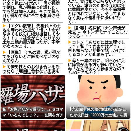
んだ。妻は私が知らないと思っ
と全く気にかけない→母が難病
ている。遠方のため会うのは年
で倒れ、私が懸命に介護した。
に数回程度だが、今も不倫相手
でも兄は知らん顔。そこで親も
とは切れていない。そしてまも
目が覚めて私に全てを相続させ
なく妻は不倫相手に会いに行
るが
く…
【エグい復讐】 先祖代々の土
【訃報】名探偵コナン声優が
地を奪われた祖父「憎い！命が
死去 → 今トンデモナイことにな
尽きても奴らに絶対復讐してや
ってる・・・
る！！」→祖父が亡くなりその
土地に焼肉屋が建ったが、不幸
コトメ「あなたには無理でし
が次々おこり…
ょ？」私「できますけど？」→
何も知らない前提で話しかけて
【画像】 うちの猫、私が見て
くるコトメが止まらず…
てあげないとご飯食べないのな
んでなん
母と一緒の時に、明らかに足
に障害がある方が歩いていた。
同僚男性とのお付き合いを断
母「なんであんな歩き方なの？
ったら「理屈に合わない主張を
ふざけてるの？」
振りかざす感情的なヒステリー
女」と言いふらされて・・・
家購入に「ダメダメ！」と猛
反対するトメに「あなたの家じ
ブサイクでモテなかった俺に
ゃありません」と言い放った結
奇跡的にできた優しくて可愛い
果→激怒したトメが自ら〇〇を
彼女と結婚！…する直前、彼女
口にして最高の展開へｗｗｗｗ
妹のせいで想定外すぎる事態に
ｗｗ
なってしまったんだが………？
【正論】有吉「『俺テレビ見
私「お願いだから帰って…」
私「お願いだから帰って…」セコマ
【完結編】俺の娘の結婚が破談に。
ない』って言う奴おかしいだ
セコママ「いるんでしょ？」→
ろ。団子屋で『団子食べない』
マ「いるんでしょ？」→玄関をガチ
だが彼氏は「2000万の土地」を購
玄関をガチャガチャされ、警察
って言うか？」
を呼ぶ事態になって…
ャガチャされ、警察を呼ぶ事態にな
入。こじれた二人は想像以上の修羅
【正論】有吉「『俺テレビ見
私には車いすの友人がいるん
って…
場に
ない』って言う奴おかしいだ
だけど、無給で尽くすことに疲