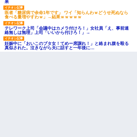
果
医者「糖尿病で余命1年です」 ワイ「知らんわｗどうせ死ぬなら
食べる量増やすわｗ」→結果ｗｗｗｗｗ
テレワーク上司「会議中はカメラ付けろ！」女社員「え、事前連
絡無しは無理」上司「いいから付けろ！」→
妊娠中に「おいこのブタ女！てめー席譲れ！」と絡まれ腹を殴る
真似された。泣きながら夫に話すと一年後に…