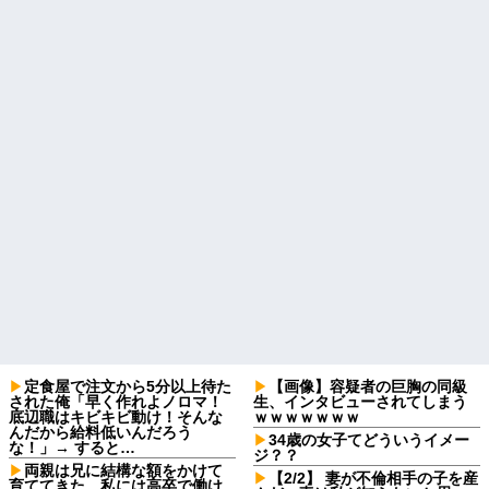
定食屋で注文から5分以上待た
【画像】容疑者の巨胸の同級
された俺「早く作れよノロマ！
生、インタビューされてしまう
底辺職はキビキビ動け！そんな
ｗｗｗｗｗｗｗ
んだから給料低いんだろう
34歳の女子てどういうイメー
な！」→ すると…
ジ？？
両親は兄に結構な額をかけて
【2/2】 妻が不倫相手の子を産
育ててきた。私には高卒で働け