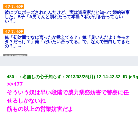
彼にプロポーズされたんだけど、実は資産家だと知って婚約破棄
した。B子「A男くんと別れたって本当？私が付き合ってもい
い？」
俺「初対面でなに言ったか覚えてる？」嫁「臭いんだよ！キモオ
タ？だっけ？」俺「だいたい合ってる。で、なんで告白してきた
の？」→
【修羅場】彼女親「カスな家柄のヤツなんかと家族になるのはご
めんだ」俺「じゃあ別れます…」→ 彼女「なんで言い返してくれ
なかったの？（泣」
480
：
名無しの心子知らず
：
2013/03/25(月) 12:14:42.32 
 ID:
jeRg
>>477
【ワロタ】姉から「肉食系14才、乳丸出し、毛はうっすら生えか
け」というタイトルで画像が送られてきた
そういう奴は早い段階で威力業務妨害で警察に任
せるしかないね
デパートの外商『私さんだと名乗る女が、ツケで宝石を買おうと
筋もの以上の営業妨害だよ
していて…』私「！？」→ 翌日。ママ友たちの様子が微妙におか
しくなり・・・
妻が亡くなったんだけど正直ガチで嬉しい