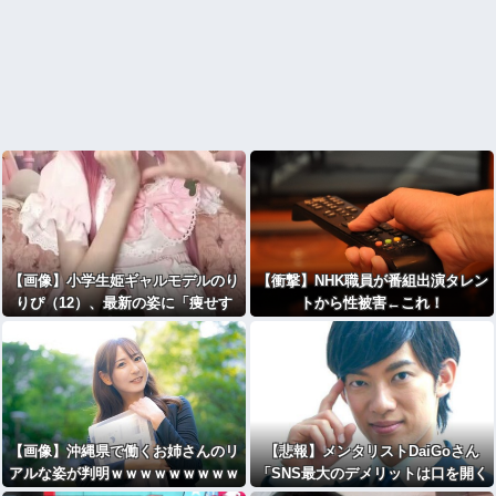
【画像】小学生姫ギャルモデルのり
【衝撃】NHK職員が番組出演タレン
りぴ（12）、最新の姿に「痩せす
トから性被害←これ！
ぎ」「大丈夫？ちゃんとご飯食べて
ね」など心配の声
【画像】沖縄県で働くお姉さんのリ
【悲報】メンタリストDaiGoさん
アルな姿が判明ｗｗｗｗｗｗｗｗｗ
「SNS最大のデメリットは口を開く
ｗｗｗｗ
価値がない奴が発信できるようにな