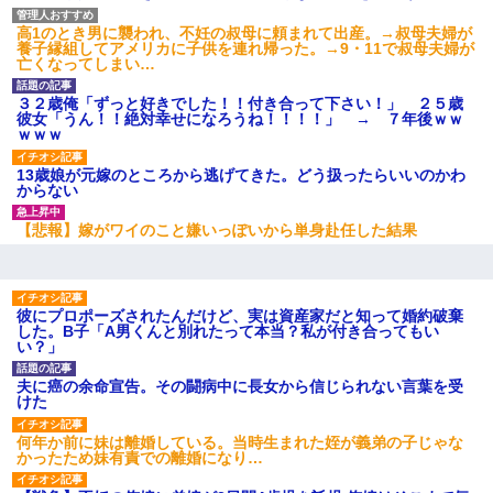
３２歳俺「ずっと好きでした！！付き合って下さい！」 ２５歳
彼女「うん！！絶対幸せになろうね！！！！」 → ７年後ｗｗ
高1のとき男に襲われ、不妊の叔母に頼まれて出産。→叔母夫婦が
ｗｗｗ
養子縁組してアメリカに子供を連れ帰った。→9・11で叔母夫婦が
亡くなってしまい…
高1のとき男に襲われ、不妊の叔母に頼まれて出産。→叔母夫婦が
３２歳俺「ずっと好きでした！！付き合って下さい！」 ２５歳
養子縁組してアメリカに子供を連れ帰った。→9・11で叔母夫婦が
彼女「うん！！絶対幸せになろうね！！！！」 → ７年後ｗｗ
亡くなってしまい…
ｗｗｗ
13歳娘が元嫁のところから逃げてきた。どう扱ったらいいのかわ
彼女との行為を録画した結果→衝撃の事実が判明したｗｗｗｗｗ
からない
ｗ
【悲報】嫁がワイのこと嫌いっぽいから単身赴任した結果
【GJ!】会社から帰宅中、広い駐車場にエンジンかけっ放しの車を
発見。しかも「ヒィ～」みたいな声も聞こえてきたので気になっ
て近寄ったら女の子がおっさんの下敷きになってた
彼にプロポーズされたんだけど、実は資産家だと知って婚約破棄
した。B子「A男くんと別れたって本当？私が付き合ってもい
い？」
【不幸な結婚式】新郎親族「ブスのくせにドレスなんか着ちゃっ
てさ～ほんと恥ずかしいわよね～（大声」新郎両親「！！！（土
下座」→ 結果・・・
夫に癌の余命宣告。その闘病中に長女から信じられない言葉を受
けた
隣室のお婆ちゃん「下階からの異臭に困ってる、今もすっごく臭
何年か前に妹は離婚している。当時生まれた姪が義弟の子じゃな
い」私「変だなあ～なにも臭わないよ」→ その後。警察『絶対に
かったため妹有責での離婚になり…
窓とドアを開けないで』