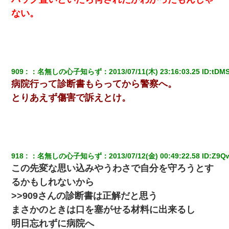
元夫の連れ子「俺の結婚式の時くらい、母親としての責任を果た
ない。
そうとは思わないのか！」→どうも連れ子は…
17年飼っていた犬が亡くなった。鼻水垂らし嗚咽する私に、猫が
近づいて頭突きをしてきて…
909
：
名無しの心子知らず
：
2013/07/11(木) 23:16:03.25
 ID:
tDMS
9月に付き合い始めたけどこの、この人と結婚はないわと判断して
病院行って診断書もらってから警察へ。
別れた。その元彼が交通事故で重体になっているらしく…
とりあえず傷害で訴えとけ。
ワイアラサー主婦、昨晩久しぶりに夫と致した結果ｗｗｗｗｗ
何年か前に妹は離婚している。当時生まれた姪が義弟の子じゃな
かったため妹有責での離婚になり…
918
：
名無しの心子知らず
：
2013/07/12(金) 00:49:22.58
 ID:
Z9Q
この先変な思い込みやうわさで自分を守ろうとす
医者「糖尿病で余命1年です」 ワイ「知らんわｗどうせ死ぬなら
るかもしれないから
食べる量増やすわｗ」→結果ｗｗｗｗｗ
>>909さんの診断書は正解だと思う
まさかのときは口を塞がせる材料に出来るし
【悲報】姉と入浴中に大きくなってしまった結果ｗｗｗｗｗｗｗ
ｗ
明日忘れずに病院へ