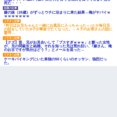
死亡・・・
嫁の妹（26歳）がずっとウチに泊まりに来た結果→俺がヤバイｗ
ｗｗｗｗｗｗｗ
｢昨日はお兄ちゃんと一緒にお風呂に入っちゃった～｣とか毎日兄
の話をしていたA子が事故で亡くなった。→Ａ子のお母さんの話に
驚愕…
【クズ】昔、兄がお見合いして「ブスすぎｗｗｗ」と断った女性
が、兄の同級生と結婚。それを知った兄は荒れ狂い、｢嫁さん、俺
のお古ですが気分はどう？」とメールを送った→
ケーキバイキングにいた単独の50くらいのオッサン、強烈だっ
た。