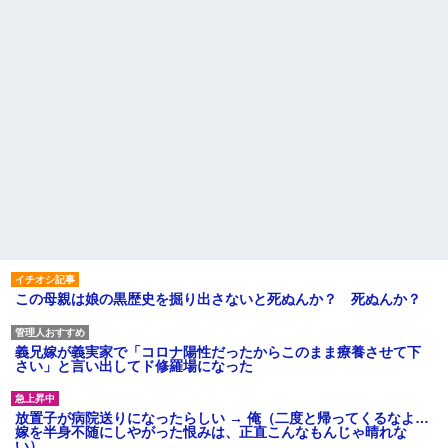
この母親は娘の黒歴史を掘り出さないと死ぬんか？ 死ぬんか？
義兄嫁が義実家で「コロナ陽性だったからこのまま療養させて下
さい」と言い出してド修羅場になった
放置子が病院送りになったらしい → 俺（二度と帰ってくるなよ…
嫁を半身不随にしやがった恨みは、正直こんなもんじゃ晴れな
い）