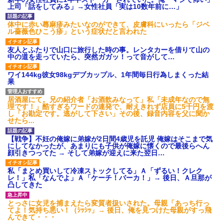
上司「話をしてみる」→女性社員「実は10数年前に…」
体中に赤い蕁麻疹みたいなのができて、皮膚科にいったら「ジベ
ル薔薇色ひこう疹」という症状だと言われた
友人とふたりで山口に旅行した時の事。レンタカーを借りて山の
中の道を走っていたら、突然ガガッ！って音がして…
ワイ144kg彼女98kgデブカップル、1年間毎日行為しまくった結
果
居酒屋にて。兄の紹介者「お酒飲みなって」私「未成年なので無
理です！」酷すぎるワードの連発で、耐えきれず店員に5千円を渡
し「お勘定です。逃がして下さい」その後、録音内容を父に聞か
せたら...
【戦争】不妊の俺嫁に弟嫁が2日間4歳児を託児 俺嫁はそこまで気
にしてなかったが、あまりにも子供が俺嫁に懐くので最後らへん
顔引きつってた → そして弟嫁が迎えに来た翌日…
私「まとめ買いして冷凍ストックしてる」Ａ「ずるい！クレク
レ！」私「なんでよ」Ａ「ケーチ！バーカ！」→ 後日、Ａ旦那が
凸してきた
とっさに女児を捕まえたら変質者扱いされた。母親「あっち行っ
てよ！気持ち悪い！（ｼｯｼｯ」→ 後日、俺を見つけた母親がすっ飛
んできて・・・