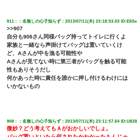
クラスで一人無口で誰とも話さない男子がいた。→修学旅行に来
なかったその男子に女子達がお土産を渡した。5分後…
911
：
名無しの心子知らず
：
2013/07/11(木) 23:18:53.03
 ID:
E6Sx
>>907
小学生の妹が20代の弟とチューしてるのに、見て見ぬふりの親を
見てから実家を出た。それから15年、妹が弟の子を妊娠したらし
自分も906さん同様バッグ持ってトイレに行くよ
くもう堕胎できない月なんだと母から連絡がきた…｜生活｜ワロ
タあんてな
家族と一緒なら声掛けてバッグは置いていくけ
ど、Aさんが中を漁る可能性や
彼にプロポーズされたんだけど、実は資産家だと知って婚約破棄
Aさんが見てない時に第三者がバッグを触る可能
した。B子「A男くんと別れたって本当？私が付き合ってもい
い？」
性もありそうだし
何かあった時に責任を誰かに押し付けるわけには
昨日37歳のおばさんと行為したんだけどめちゃくちゃだった
いかないもの
妹が嘘つきな元カレと寄りを戻してしまったという話をしていた
ら、旦那の顔が曇って雰囲気が一転。そそくさと話を切り上げて
いつもより早く寝付いてしまった…｜生活｜ワロタあんてな
908
：
名無しの心子知らず
：
2013/07/11(木) 23:11:57.64
 ID:
U828
妻と同居し始めたときから、よく妻が「どこかで音漏れしてな
微妙？どう考えてもＡがおかしいでしょ。
い？音楽聞こえる」と言っていて…
バッグ置いといたら何されたかわかったもんじゃ