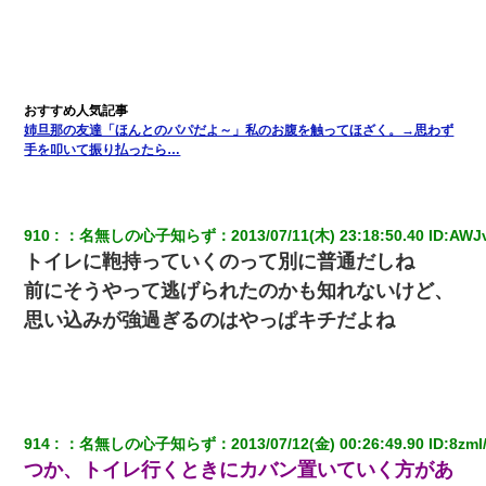
嫁に不倫されたから嫁と不倫相手に1000万の慰謝料請求した
嫁の妹（26歳）がずっとウチに泊まりに来た結果→俺がヤバイｗ
ｗｗｗｗｗｗｗ
姉旦那の友達「ほんとのパパだよ～」私のお腹を触ってほざく。→思わず
手を叩いて振り払ったら…
最近うちの庭に知らない男の人がしょっちゅう入ってくる。それ
を職場で愚痴ったら、同僚男性が怒鳴りつけてきた。
見合いにて。嫁「はじめまして」俺「失礼ですが○○さんご本人で
910
：
名無しの心子知らず
：
2013/07/11(木) 23:18:50.40
 ID:
AWJ
すか？」
トイレに鞄持っていくのって別に普通だしね
前にそうやって逃げられたのかも知れないけど、
彼女(美人女医)にネックレスをプレゼント。「こんな安物を渡すく
思い込みが強過ぎるのはやっぱキチだよね
らいなら、渡さないほうがマシだからね」→ ６０万したと話した
ら・・・
上司「何なの、この書類！！」私「あの‥」上司「今は私が話し
てるの！」私「ですから」上司「黙って聞きなさい！」私「それ
は」上司「言い訳しない！」→結果ｗｗｗｗｗ
914
：
名無しの心子知らず
：
2013/07/12(金) 00:26:49.90
 ID:
8zmI
つか、トイレ行くときにカバン置いていく方があ
【衝撃】ヤンキー女に「サせて」って言った結果