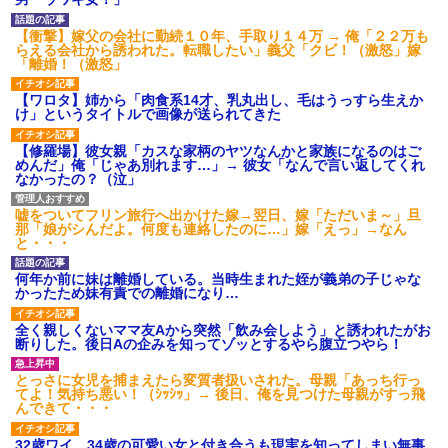
ション鳴らしてんだ！降りてこ
いよ！」と怒鳴りだし...
【衝撃】嫁父の会社に勤続１０年、手取り１４万 → 俺「２２万も
【衝撃】報酬100万円超の治験
らえる会社から誘われた。転職したい」義父「クビ！（激怒」嫁
募集がこちらｗｗｗｗｗ(※画像
「離婚！（激怒」
あり)
【ネット騒然】惨殺されたタ
【ワロタ】姉から「肉食系14才、乳丸出し、毛はうっすら生えか
ワマン頂き女子のこの動画、す
け」というタイトルで画像が送られてきた
げえええええｗｗｗｗｗｗｗｗ
ｗｗｗ
【修羅場】彼女親「カスな家柄のヤツなんかと家族になるのはご
【愕然】白のクラウン俺氏、
めんだ」俺「じゃあ別れます…」→ 彼女「なんで言い返してくれ
高速道路左車線を制限速度で走
なかったの？（泣」
った結果wwwwwwwwwwww
百年の恋12-899 食べた量を
張り合ってくる
嘘をついてフリン旅行へ出かけた嫁→翌日、嫁「ただいま～」旦
那「娘がシんだよ。何度も連絡したのに…」嫁「えっ」→なん
【悲報】佐藤輝明・・・２軍
と・・・
でも盛大にやらかす←あまり悲
しませないでくれ
何年か前に妹は離婚している。当時生まれた姪が義弟の子じゃな
かったため妹有責での離婚になり…
全く親しくないママ友Aから突然「飲み会しよう」と誘われたがお
断りした。後日Aの企みを知ってゾッとするやら腹立つやら！
とっさに女児を捕まえたら変質者扱いされた。母親「あっち行っ
てよ！気持ち悪い！（ｼｯｼｯ」→ 後日、俺を見つけた母親がすっ飛
んできて・・・
32歳ワイ、34歳の可愛い女と付き合うも現実を知ってしまい無事