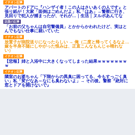
アパートのドアに『ハンザイ者！この人はさいあくの人です』と
張り紙が！大家「面倒はごめんだよ」私「はあ」→警察に行き、
見回りで犯人が捕まったが、それが…｜生活｜ヌルポあんてな
「お前の父ちゃんは自宅警備員」とかからかわれたけど、実はと
んでもない仕事に就いていた
放置子が病院送りになったらしい → 俺（二度と帰ってくるなよ…
嫁を半身不随にしやがった恨みは、正直こんなもんじゃ晴れな
い）
【悲報】姉と入浴中に大きくなってしまった結果ｗｗｗｗｗｗｗ
ｗ
隣室のお婆ちゃん「下階からの異臭に困ってる、今もすっごく臭
い」私「変だなあ～なにも臭わないよ」→ その後。警察『絶対に
窓とドアを開けないで』