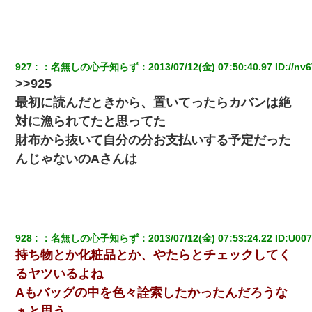
927
：
名無しの心子知らず
：
2013/07/12(金) 07:50:40.97
 ID:
//nv
>>925
最初に読んだときから、置いてったらカバンは絶
対に漁られてたと思ってた
財布から抜いて自分の分お支払いする予定だった
んじゃないのAさんは
928
：
名無しの心子知らず
：
2013/07/12(金) 07:53:24.22
 ID:
U00
持ち物とか化粧品とか、やたらとチェックしてく
るヤツいるよね
Aもバッグの中を色々詮索したかったんだろうな
ぁと思う