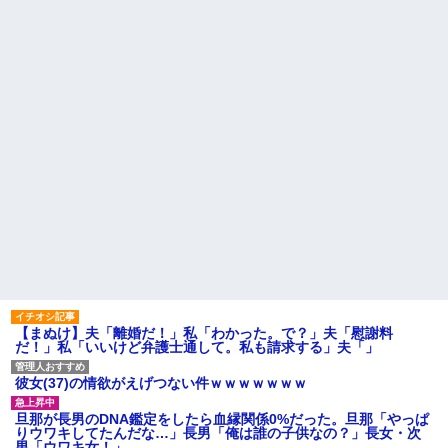
【驚愕】義実家の“素手おにぎ
職場の流し台に、飲み終わっ
り”が汚くて無理！ 「子どもに食
たペットボトルをそのまま放置
べさせたくない！！」←お前ら
する人がいる
は食べられる？？？？？？
面接官「このボールペンを1万
【うわぁ】 横向き寝、体に負
円で売って下さい」
担があったと判明ｗｗｗｗｗｗ
旦那が激務で寂しいらしく俺
ｗ
にお誘いメールを山ほど送って
プロポーズした彼女のご両親
くる嫁のママ友。どうにかなる
へ挨拶に行った結果→ 彼女の兄
前に距離を置きたいんだが嫁が
「ああああおおおお！！」 俺
ママ友に託児してて「他に預け
『！？』 兄がいるのは聞いてた
るとこあるの？」
けど、ガチの池沼だったんだ...
私「夫がギャンブル依存症で
ハードオフに売っていた4万
す。でも離婚したくない」一同
4000円のフィギュアがヤバすぎ
「きっぱり辞めさせるべき」→
るｗｗｗｗｗｗ「こんな高い
私「回数を減らすって言ってく
の？ｗｗ」「逆に超安い」
れました！」一同「だめだこり
ゃ」
私「ちょっと、人の家の金庫
触らないでよ！」キチママ『そ
主な税金の成り立ちを調べて
こに金庫があったから、開けて
みたよ
みようとしただけ☆』義兄「泥
は出てけ！二度と来るな！」結
【まぬけ】夫「離婚だ！」私「わかった。で？」夫「慰謝料
果・・・
だ！」私「いいけど弁護士通して。私も請求する」夫「」
私「初めて飲む味だけどなん
のお茶？」彼「ちっ！」私「」
彼女(37)の情欲がえげつない件ｗｗｗｗｗｗｗ
【GIF】JSのカンチョーワロ
タ
旦那が長男のDNA鑑定をしたら血縁関係0%だった。旦那「やっぱ
後続車にクラクションを鳴ら
りウワキしてたんだな…」長男「俺は誰の子供なの？」長女・次
され彼氏が逆切れ。「何クラク
男「ウワキ女！」