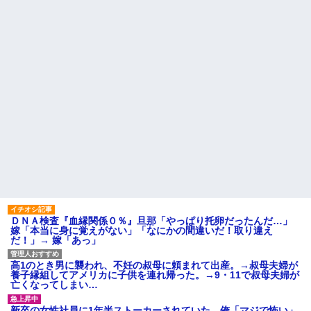
ＤＮＡ検査『血縁関係０％』旦那「やっぱり托卵だったんだ…」
嫁「本当に身に覚えがない」「なにかの間違いだ！取り違え
だ！」→ 嫁「あっ」
高1のとき男に襲われ、不妊の叔母に頼まれて出産。→叔母夫婦が
養子縁組してアメリカに子供を連れ帰った。→9・11で叔母夫婦が
亡くなってしまい…
新卒の女性社員に1年半ストーカーされていた。俺「マジで怖い」