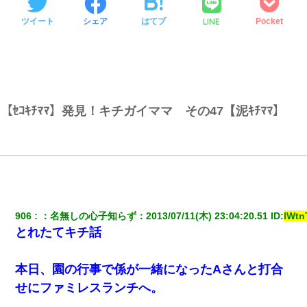
LINE
ツイート
シェア
はてブ
Pocket
【ｾｺｷﾁﾏﾏ】発見！キチガイママ その47【泥ｷﾁﾏﾏ】
906
：
名無しの心子知らず
：
2013/07/11(木) 23:04:20.51
 ID:
lWtn
とれたてキチ話
本日、園の行事で係が一緒になったAさんと打合
せにファミレスランチへ。