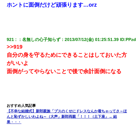
ホントに面倒だけど頑張ります…orz
921
：
名無しの心子知らず
：
2013/07/12(金) 01:25:51.39
 ID:
PPz
>>919
自分の身を守るためにできることはしておいた方
がいいよ
面倒がってやらないことで後で余計面倒になる
【不幸な結婚式】新郎親族「ブスのくせにドレスなんか着ちゃってさ～ほ
んと恥ずかしいわよね～（大声」新郎両親「！！！（土下座」→ 結
果・・・