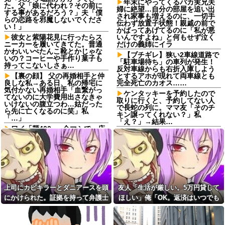
年末にやってくるバカ実兄夫
た。父「娘に代われ？その前に
婦に絶望…自分の部屋を追い出
する事があるだろう？」夫「僕
され家事も増えるのに、一切手
らの恋路を邪魔しないでくださ
伝わず放置子状態！親戚の前で
い！」
かばってあげてるのに「私が悪
彼女と紫陽花見に行ったらス
いんですよね」と何もせず泣く
ニーカーを履いてきてた。普通
だけの義姉にイラ
かわいいぺたんこ靴とかじゃな
【ブチギレ】狭い2車線道路で
いの？コーヒーや手作り菓子も
「駐車場待ち」の車列が発生！
持ってこないしさぁ…
反対車線からも右折入庫しよう
【裏の顔】 父の再婚相手と仲
とするアホが現れて両車線とも
良しな私→ある日、私の帰宅に
完全死亡のカオス……
気付かない再婚相手「血繋がっ
ケンタッキーを予約したので
てないのに大学費用出さなきゃ
取りに行くと、予約してない人
いけないの腹立つわ…姑だった
で長蛇の列に。ママ友「そのチ
ら先に亡くなるのに笑」私
キン譲ってくれない？」私
「…」
「え？」→結果…
ワイ「麺400g、全マシで」店
『ドッキリGP』、松田元太と
主「ウチのマシは多いです
中年男性スタッフの“息吐きかけ
よ！」ワイ「いいから」
合い”企画に「嫌すぎる」…相次
契約満了で退職した派遣社員
ぐ男性アイドルへの“悪ノリ”に
がいるんだけど、最後の出社日
一部視聴者が苦言
に特に挨拶も菓子折りもなにも
『ドッキリGP』、松田元太と
なく...
中年男性スタッフの“息吐きかけ
44歳バツイチなんだが、仕事
合い”企画に「嫌すぎる」…相次
上司にカビキラーとダニアースを頭
友人「生活が厳しい。5万円貸して
が長続きしません。突然仕事に
ぐ男性アイドルへの“悪ノリ”に
にかけられた。証拠を持って弁護士
ほしい」俺「OK。返済はいつでも
行くのが嫌になって...
一部視聴者が苦言
に相談したら...
いいよ」→後日、友人のSNSを見
私が鬼彼と濃厚な時間を過ご
昨日の元旦に義実家に集まっ
してると旦那から着信。その数
た際に、私実家にいつ行こうか
て…
なんと20回wwww
って相談していたら義弟嫁が行