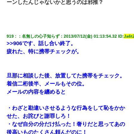
ーンしたんじゃないかと思うのは邪推？
生保レディと行為する為に駆け引きしてみた結果ｗｗｗｗｗｗｗ
ｗｗｗｗｗ
アパートのドアに『ハンザイ者！この人はさいあくの人です』と
張り紙が！大家「面倒はごめんだよ」私「はあ」→警察に行き、
見回りで犯人が捕まったが、それが…｜生活｜ヌルポあんてな
919
：
名無しの心子知らず
：
2013/07/12(金) 01:13:54.32
 ID:
Ja6t
>>906です、話し合い終了。
【報告者がキチ】嫁「妊娠した」俺『それじゃあ皆に祝ってもら
疲れた、特に携帯チェックが。
おう』友人達を家に連れ帰ってホームパーティー→俺『皆に祝え
てもらえて良かったな！』→
結婚生活10ヶ月目で嫁から一方的に「もう冷めた」と離婚切り出
旦那に相談した後、放置してた携帯をチェック。
された
着信二桁後半、メールもその位。
メールの内容を纏めると
[緊急]ベロベロの女に声をかけて行為してきた結果
・わざと勘違いさせるような行為をして恥をかか
せた、お詫びと謝罪しろ！
・なぜ自分の分だけ払った！奢りだと思ってあの
後高いものたくさん頼んだのに！