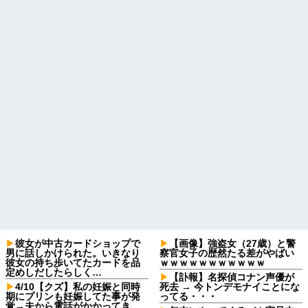
彼女が中古カードショップで
【画像】強盗女（27歳）と警
男に話しかけられた。いきなり
察官女子の歴然たる差がやばい
彼女の持ち歩いてたカードを品
ｗｗｗｗｗｗｗｗｗｗｗ
定めしだしたらしく…
【訃報】名探偵コナン声優が
4/10【クズ】私の妊娠と同時
死去 → 今トンデモナイことにな
期にプリンも妊娠してた事が発
ってる・・・
覚→夫から電話がかかってき