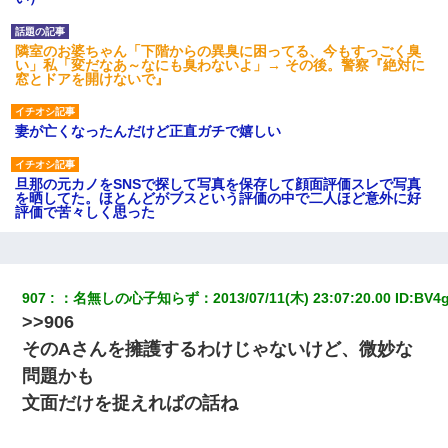
隣室のお婆ちゃん「下階からの異臭に困ってる、今もすっごく臭
い」私「変だなあ～なにも臭わないよ」→ その後。警察『絶対に
窓とドアを開けないで』
妻が亡くなったんだけど正直ガチで嬉しい
旦那の元カノをSNSで探して写真を保存して顔面評価スレで写真
を晒してた。ほとんどがブスという評価の中で二人ほど意外に好
評価で苦々しく思った
全く親しくないママ友Aから突然「飲み会しよう」と誘われたがお
断りした。後日Aの企みを知ってゾッとするやら腹立つやら！
907
：
名無しの心子知らず
：
2013/07/11(木) 23:07:20.00
 ID:
BV4
>>906
書店「息子さんが万引きしました」私「はっ？(息子目の前にいる
し…)うちの子ではないので迎えに行きません」→息子を名乗って
そのAさんを擁護するわけじゃないけど、微妙な
た人物の正体が判明するも・・・
問題かも
文面だけを捉えればの話ね
彼女にプロポーズしてOK貰った俺、告げられた結婚条件にブチ切
れて無事婚約破棄・・・