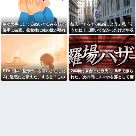
きたいと言い出した。私「なん
カツオのサクにアニサキスら
で？餅好きなの？」義弟嫁「」
しき物体発見
←信じられない理由だっ
私「子供の名前はこれにしよ
た・・・
うかな」母「良いね！」→母
義弟嫁「将来は実家のお金で
嫁が大事にしてるぬいぐるみを妹が
彼氏「そろそろ結婚しよう」私「そ
「みんな聞いて！ヒントは花の
家を買う予定なの」私「え？う
名前よ！」→勝手に発表されて
勝手に破棄。発覚後に俺の嫁が壊れ
うだね！…聞いてなかったけど年収
ちの実家の？」→勝手な人生設
腹が立ち…
計を聞かされ絶句して…
た
とかって聞いてもいい？」彼氏「2
友人「生活が厳しい。5万円貸
年末にやってくるバカ実兄夫
億かな」私「……は？」
してほしい」俺「OK。返済はい
婦に絶望…自分の部屋を追い出
つでもいいよ」→後日、友人の
され家事も増えるのに、一切手
SNSを見て…
伝わず放置子状態！親戚の前で
【怒報】電車乗り込みぼく
かばってあげてるのに「私が悪
「おっ、可愛いミニスカＯＬち
いんですよね」と何もせず泣く
ゃんの隣あいてんじゃん！座っ
だけの義姉にイラ
PTAで私の整形デマを言いふらした
2年弱付き合った彼氏にLINEで振ら
たろ！」→結果w w w w w w w
【画像】人気女子アナさんの
w
Aに迷惑だと伝えた。すると「この
れた。次の日にスマホを落として画
谷〇厳選ｗｗｗｗ他
【淫夢悲報】野獣亭の前、と
人整形してるんです！！」と大勢の
面破壊、LINEの移行が出来ず放置し
【修羅場】帰宅したら間男に
んでもないことになるｗｗｗｗ
フルボッコされた結果…その理
保護者の前で叫び出し…
てたら...
ｗｗｗｗｗｗ
由がこれｗｗｗ
【悲報】ジャンポケ斎藤さ
会社クビになった正社員だけ
ん、なんだか様子がおかしくな
ど質問ある？
ってしまった結果…←コレ逆に
怖くね…？
【画像】笑える画像、素敵な
画像、なんでも貼っていけｗｗ
【悲報】琵琶湖花火大会、詐
ｗｗｗ
欺扱いされ大炎上！！なお琵琶
湖三市とも「知らない」と公式
【衝撃】女叩きの弟を陰でサ
声明←これどう言うことなん
ポートする姉…その真意が怖す
や！？？？？？？？？
ぎるｗｗｗｗ