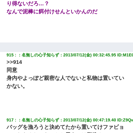
り得ないだろ…？
なんで泥棒に餌付けせんといかんのだ
さっき嫁から、「愛しています」ってメールが届いた。俺も「愛
してます」って送ったら
ホテルに泊まったんだけど従業員が最悪だった。折角の旅行で何
故私が怒鳴られなきゃいけなかったのだ
旦那の元嫁「離婚したとはいえ、私が本来の妻。許可なく結婚す
915
：
名無しの心子知らず
：
2013/07/12(金) 00:32:45.95
 ID:
M1E
るなんてどういう神経してるの？離婚届を記入して持って来い」
>>914
→笑いが止まらなくなり・・・
同意
夫に癌の余命宣告。その闘病中に長女から信じられない言葉を受
身内やよっぽど親密な人でないと私物は置いてい
けた
かない。
妊娠中に「おいこのブタ女！てめー席譲れ！」と絡まれ腹を殴る
真似された。泣きながら夫に話すと一年後に…
ワイ144kg彼女98kgデブカップル、1年間毎日行為しまくった結
917
：
名無しの心子知らず
：
2013/07/12(金) 00:47:19.40
 ID:
Z9Q
果
バッグを漁ろうと決めてたから置いてけファビョ