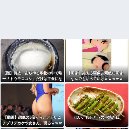
【謎】何故、あらゆる穀物の中で唯
【画像】笑える画像、素敵な画像、
一「トウモロコシ」だけは主食にな
なんでも貼っていけｗｗｗｗｗ
らなかったのか
【動画】想像の3倍くらいデカいム
ほい、ししとうの串焼きね
チプリデカケツ女さん、現るｗｗｗ
wｗｗｗｗｗｗｗｗ