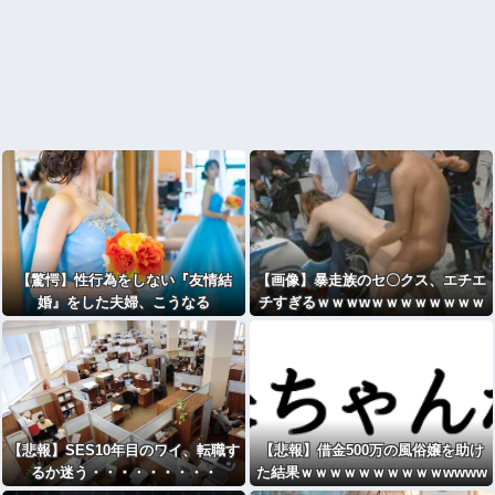
【驚愕】性行為をしない『友情結
【画像】暴走族のセ〇クス、エチエ
婚』をした夫婦、こうなる
チすぎるｗｗｗwｗｗｗｗｗｗｗｗ
⇒･･･！！！
【悲報】SES10年目のワイ、転職す
【悲報】借金500万の風俗嬢を助け
るか迷う・・・・・・・・・
た結果ｗｗｗｗｗｗｗｗｗｗwwww