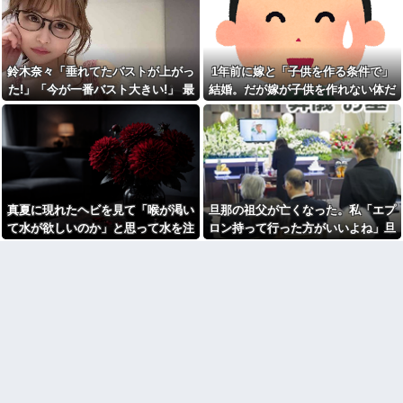
が・・・
走＆ダイブし間一髪で救出！職
コネで中途採用された取引先
場の手のひら返しと評価爆上げ
の息子、常識がないどころかガ
が凄まじかったｗｗ
チヤバい奴
相手がどんなパイプ持ってい
友達に人生初彼女ができた。
るかも知れないのに…
鈴木奈々「垂れてたバストが上がっ
1年前に嫁と「子供を作る条件で」
こいつこんなやつだったんかと
ショック
宮崎駿「心の穴を埋めるため
た!」「今が一番バスト大きい!」 最
結婚。だが嫁が子供を作れない体だ
に、交配を重ねた毛虫みたいな
賃貸物件を内覧中、ベランダ
新の身長・体重も報告
と知ったので離婚へ。
小さな犬を連れてる人、本当に
に出たら突然ゾワッと両腕に鳥
醜い」←これどう思う？
肌が出た。「やっぱりこの部屋
嫌だ」と思った瞬間、体が前に
「自転車のルール厳罰化！」
ドンッと突き飛ばされて…
← 正直なんの意味もなかった件
ｗｗｗｗｗｗｗｗ他
母「おばあちゃんが従兄弟と
結婚させようとしてる」私「ち
【呆然】友人が褒められると
ょうどいい、その話利用する
キレる国立大卒生活保護受給者
真夏に現れたヘビを見て「喉が渇い
旦那の祖父が亡くなった。私「エプ
わ」→3日後にまさかの展開…
友人。ちょっとBを褒めたらキレ
散らかしてBの職場に電話したら
て水が欲しいのか」と思って水を注
ロン持って行った方がいいよね」旦
【画像】ちいかわ、ついに外
しく…
交に利用されるwwwwwww
いだ。ヘビは夢中で飲んで姿を消
那「余計な出費すんな。そんなもん
トメ「食べきれない。収穫が
女「43億円注文して………キ
し…
買うなら今後一切金を出さねぇぞ」
大変」と言って、太さ8cm長さ
ャンセルっと！」←こいつの目
30cm以上のクソマズ巨大きゅう
私「えっ…」
的
りを1箱とか何なのｗｗ
政府「増税」敵「増税すん
高校３年生の女です。家が嫌
な！増税メガネ！」→政府「減
いすぎて家を出て現在養護施設
税」敵「減税すんな！社会保障
で暮らしています
どうなる！」
高校３年生の女です。家が嫌
【画像】令和最新版の剛力彩
いすぎて家を出て現在養護施設
芽、ワイらにブッ刺さりまくり
で暮らしています
と話題にw w w w w w w w w w
w w w
旦那の祖父が亡くなった。私