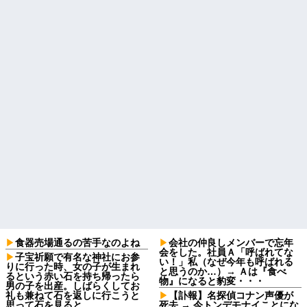
食器売場通るの苦手なのよね
会社の仲良しメンバーで忘年
会をした。社員Ａ「呼ばれてな
子宝祈願で有名な神社にお参
い！」私（なぜ今年も呼ばれる
りに行った時、女の子が生まれ
と思うのか…）→ Ａは『食べ
るという赤い石を持ち帰ったら
物』になると豹変・・・
男の子を出産。しばらくしてお
礼も兼ねて石を返しに行こうと
【訃報】名探偵コナン声優が
思って石を見ると…
死去 → 今トンデモナイことにな