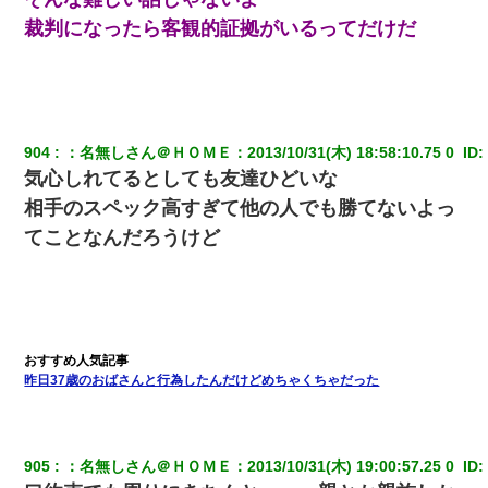
絡無しは無理」上司「いいから付けろ！」→
裁判になったら客観的証拠がいるってだけだ
新築の家で。クラクラするくらいの「白粉の匂い」が鼻につくも
嫁＆娘「そんな匂いしない…」ある日、友人奥「素敵なアンティ
ークですね！」俺（！？）
904
：
名無しさん＠ＨＯＭＥ
：
2013/10/31(木) 18:58:10.75 0 
 ID:
気心しれてるとしても友達ひどいな
相手のスペック高すぎて他の人でも勝てないよっ
てことなんだろうけど
昨日37歳のおばさんと行為したんだけどめちゃくちゃだった
905
：
名無しさん＠ＨＯＭＥ
：
2013/10/31(木) 19:00:57.25 0 
 ID: