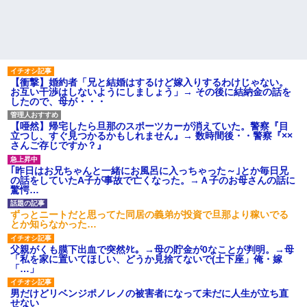
【衝撃】婚約者「兄と結婚はするけど嫁入りするわけじゃない。
お互い干渉はしないようにしましょう」→ その後に結納金の話を
したので、母が・・・
【唖然】帰宅したら旦那のスポーツカーが消えていた。警察『目
立つし、すぐ見つかるかもしれません』→ 数時間後・・警察『××
さんご存じですか？』
｢昨日はお兄ちゃんと一緒にお風呂に入っちゃった～｣とか毎日兄
の話をしていたA子が事故で亡くなった。→Ａ子のお母さんの話に
驚愕…
ずっとニートだと思ってた同居の義弟が投資で旦那より稼いでる
とか知らなかった…
父親がくも膜下出血で突然ﾀﾋ。→母の貯金が0なことが判明。→母
「私を家に置いてほしい、どうか見捨てないで(土下座」俺・嫁
「…」
男だけどリベンジポノレノの被害者になって未だに人生が立ち直
せない