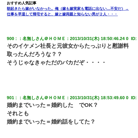
見てから実家を出た。それから15年、妹が弟の子を妊娠したらし
くもう堕胎できない月なんだと母から連絡がきた…｜生活｜ワロ
朝起きたら嫁がいなかった。俺（嫁も嫁実家も電話に出ない…不安だ）→
タあんてな
仕事を早退して帰宅すると、嫁と嫁両親と知らない男が２人・・・
義兄嫁「娘が大学に入ったら下宿させて」私「しつこい、学校斡
旋のアパートに行け」→ 旦那が義兄に通報したら「志望校を変え
ろ！」とキレて・・・
900
：
名無しさん＠ＨＯＭＥ
：
2013/10/31(木) 18:50:46.24 0 
 ID:
そのイケメン社長と元彼女からたっぷりと慰謝料
取ったんだろうな？？
宅飲みで女友達の乳を見てしまった・・・
そうじゃなきゃただのバカだぞ・・・・
9月に付き合い始めたけどこの、この人と結婚はないわと判断して
別れた。その元彼が交通事故で重体になっているらしく…
【修羅場】彼女親「カスな家柄のヤツなんかと家族になるのはご
めんだ」俺「じゃあ別れます…」→ 彼女「なんで言い返してくれ
901
：
名無しさん＠ＨＯＭＥ
：
2013/10/31(木) 18:53:49.60 0 
 ID:
なかったの？（泣」
婚約までいった＝婚約した でOK？
それとも
【驚愕】私「今まで育てた分のお金返してね(冗談)」息子「はい、
3000万円」→数年後。私「妹が病気になったから援助して欲し
婚約までいった＝婚約話をしてた？
い」→