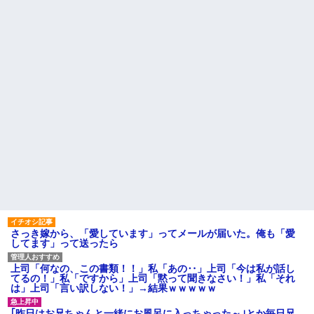
「エプロン持って行った方がい
【衝撃】若い女の子からする
いよね」旦那「余計な出費すん
「甘い匂い」の正体、まさか分
な。そんなもん買うなら今後一
からないDTなんておらんよな？
切金を出さねぇぞ」私「え
よな？w w w w w w w w w w w
っ…」
鍵失くした男「45分だけ部屋
【速報】ユニクロの置くだけ
に入れろ！何もしないから！」
セルフレジ、スーパーにも導入
→女子大生「無理です（警察呼
へ
びます）」→男「熱中症になれ
ってか！使えないな！」完全に...
主な税金の成り立ちを調べて
みたよ
ハードオフに売っていた4万
4000円のフィギュアがヤバすぎ
るｗｗｗｗｗｗ「こんな高い
の？ｗｗ」「逆に超安い」
私「ちょっと、人の家の金庫
触らないでよ！」キチママ『そ
こに金庫があったから、開けて
みようとしただけ☆』義兄「泥
は出てけ！二度と来るな！」結
果・・・
私「初めて飲む味だけどなん
のお茶？」彼「ちっ！」私「」
さっき嫁から、「愛しています」ってメールが届いた。俺も「愛
してます」って送ったら
【GIF】JSのカンチョーワロ
タ
後続車にクラクションを鳴ら
上司「何なの、この書類！！」私「あの‥」上司「今は私が話し
され彼氏が逆切れ。「何クラク
てるの！」私「ですから」上司「黙って聞きなさい！」私「それ
ション鳴らしてんだ！降りてこ
は」上司「言い訳しない！」→結果ｗｗｗｗｗ
いよ！」と怒鳴りだし...
【衝撃】報酬100万円超の治験
｢昨日はお兄ちゃんと一緒にお風呂に入っちゃった～｣とか毎日兄