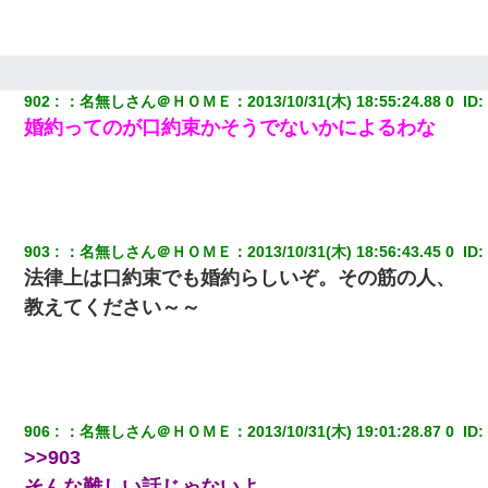
父親がくも膜下出血で突然ﾀﾋ。→母の貯金が0なことが判明。→母
「私を家に置いてほしい、どうか見捨てないで(土下座」俺・嫁
「…」
上司「何なの、この書類！！」私「あの‥」上司「今は私が話し
902
：
名無しさん＠ＨＯＭＥ
：
2013/10/31(木) 18:55:24.88 0 
 ID:
てるの！」私「ですから」上司「黙って聞きなさい！」私「それ
婚約ってのが口約束かそうでないかによるわな
は」上司「言い訳しない！」→結果ｗｗｗｗｗ
婚活パーティーでよく会う美女がいた。こんな完璧な容姿を持っ
てしても結婚て難しいんだなぁ…と思ってた
903
：
名無しさん＠ＨＯＭＥ
：
2013/10/31(木) 18:56:43.45 0 
 ID:
隣室のお婆ちゃん「下階からの異臭に困ってる、今もすっごく臭
い」私「変だなあ～なにも臭わないよ」→ その後。警察『絶対に
法律上は口約束でも婚約らしいぞ。その筋の人、
窓とドアを開けないで』
教えてください～～
[緊急]ベロベロの女に声をかけて行為してきた結果
妻「ずっと好きだった人と一緒になりたいから、わかれてくださ
い」→離婚後、娘と実家で生活してると…
906
：
名無しさん＠ＨＯＭＥ
：
2013/10/31(木) 19:01:28.87 0 
 ID:
>>903
テレワーク上司「会議中はカメラ付けろ！」女社員「え、事前連
そんな難しい話じゃないよ