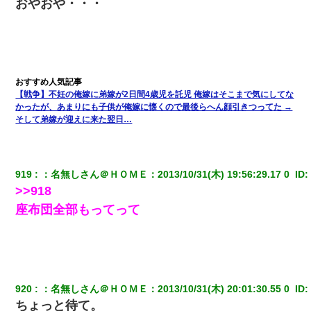
おやおや・・・
【戦争】不妊の俺嫁に弟嫁が2日間4歳児を託児 俺嫁はそこまで気にしてな
かったが、あまりにも子供が俺嫁に懐くので最後らへん顔引きつってた →
そして弟嫁が迎えに来た翌日…
919
：
名無しさん＠ＨＯＭＥ
：
2013/10/31(木) 19:56:29.17 0 
 ID:
>>918
座布団全部もってって
920
：
名無しさん＠ＨＯＭＥ
：
2013/10/31(木) 20:01:30.55 0 
 ID:
ちょっと待て。