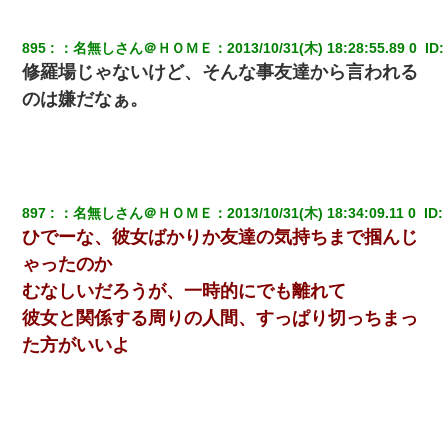
200万を貸したコウトから、追加で400万の申し込み、私「無理。
895
：
名無しさん＠ＨＯＭＥ
：
2013/10/31(木) 18:28:55.89 0 
 ID:
義弟より娘たちが大事」旦那「娘たちが成人したら別れよう」私
修羅場じゃないけど、そんな事友達から言われる
（は？）
のは嫌だなぁ。
【衝撃】ある工場に配属すると、女の人がみんな退職してしま
う。会社「仕事がハードだし田舎で娯楽も少ないからキツイの
か…」→ 実際は違った
10年ほど前、息子がまだ年中だった時に離婚したんだけど、一昨
897
：
名無しさん＠ＨＯＭＥ
：
2013/10/31(木) 18:34:09.11 0 
 ID:
年の暮れに突然息子が職場を訪ねてきた。
ひでーな、彼女ばかりか友達の気持ちまで掴んじ
ゃったのか
居酒屋にて。兄の紹介者「お酒飲みなって」私「未成年なので無
理です！」酷すぎるワードの連発で、耐えきれず店員に5千円を渡
むなしいだろうが、一時的にでも離れて
し「お勘定です。逃がして下さい」その後、録音内容を父に聞か
せたら...
彼女と関係する周りの人間、すっぱり切っちまっ
た方がいいよ
【不幸な結婚式】新郎親族「ブスのくせにドレスなんか着ちゃっ
てさ～ほんと恥ずかしいわよね～（大声」新郎両親「！！！（土
下座」→ 結果・・・
小学生の妹が20代の弟とチューしてるのに、見て見ぬふりの親を