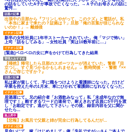
募集がこちらｗｗｗｗｗ(※画像
の話をしていたA子が事故で亡くなった。→Ａ子のお母さんの話に
あり)
驚愕…
【ネット騒然】惨殺されたタ
ワマン頂き女子のこの動画、す
出張中の旦那から『フリンしやがって、このクズ』と電話が。私
げえええええｗｗｗｗｗｗｗｗ
「本当に家まで来たの？証拠は？」旦那「俺の言葉が信じられな
ｗｗｗ
いのか！」→ 離婚後
【愕然】白のクラウン俺氏、
高速道路左車線を制限速度で走
新卒の女性社員に1年半ストーカーされていた。俺「マジで怖い」
った結果wwwwwwwwwwww
上司「話をしてみる」→女性社員「実は10数年前に…」
百年の恋12-899 食べた量を
張り合ってくる
[緊急]ベロベロの女に声をかけて行為してきた結果
【悲報】佐藤輝明・・・２軍
でも盛大にやらかす←あまり悲
【唖然】帰宅したら旦那のスポーツカーが消えていた。警察『目
しませないでくれ
立つし、すぐ見つかるかもしれません』→ 数時間後・・警察『××
さんご存じですか？』
私は家が貧しくて、手に職をつけようと看護師になった。だけど
卒業を控えた年の1月末、車にひかれて看護師になれなくなった。
居酒屋にて。兄の紹介者「お酒飲みなって」私「未成年なので無
理です！」酷すぎるワードの連発で、耐えきれず店員に5千円を渡
し「お勘定です。逃がして下さい」その後、録音内容を父に聞か
せたら...
【悲報】お風呂で父親と姉が完全に行為してるんだが...
見合いにて。嫁「はじめまして」俺「失礼ですが○○さんご本人で