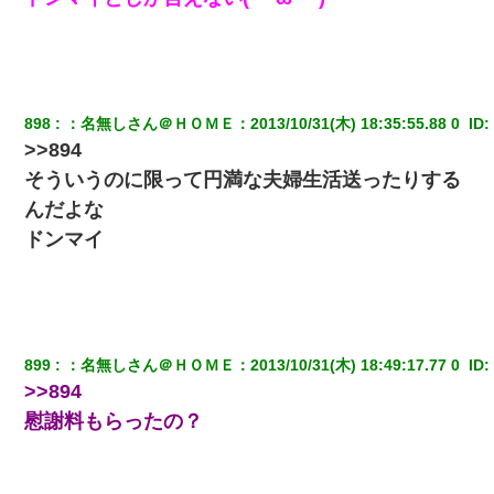
【悲報】嫁がワイのこと嫌いっぽいから単身赴任した結果
童貞俺、宅飲みした女友達2人を家に泊めた結果ｗｗｗｗｗｗ
898
：
名無しさん＠ＨＯＭＥ
：
2013/10/31(木) 18:35:55.88 0 
 ID:
【悲報】姉と入浴中に大きくなってしまった結果ｗｗｗｗｗｗｗ
>>894
ｗ
そういうのに限って円満な夫婦生活送ったりする
んだよな
デパートの外商『私さんだと名乗る女が、ツケで宝石を買おうと
していて…』私「！？」→ 翌日。ママ友たちの様子が微妙におか
ドンマイ
しくなり・・・
アパートのドアに『ハンザイ者！この人はさいあくの人です』と
張り紙が！大家「面倒はごめんだよ」私「はあ」→警察に行き、
見回りで犯人が捕まったが、それが…｜生活｜ヌルポあんてな
899
：
名無しさん＠ＨＯＭＥ
：
2013/10/31(木) 18:49:17.77 0 
 ID:
>>894
妊娠中に「おいこのブタ女！てめー席譲れ！」と絡まれ腹を殴る
真似された。泣きながら夫に話すと一年後に…
慰謝料もらったの？
何年か前に妹は離婚している。当時生まれた姪が義弟の子じゃな
かったため妹有責での離婚になり…