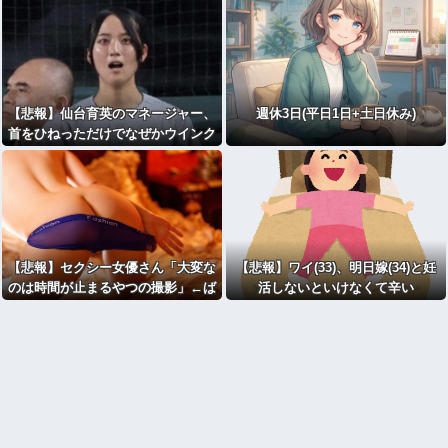
【悲報】仙台育英のマネージャー、
週休3日(平日1日+土日休み)
首をひねっただけでなぜかウインク
したことにされてしまう
【悲報】セクシー女優さん「大変な
【悲報】ワイ(33)、明日嫁(34)と妊
のは時間が止まるやつの撮影」←ば
活しないといけなくて辛い
らしてしまうｗ