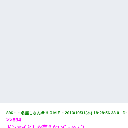
旦那の元カノをSNSで探して写真を保存して顔面評価スレで写真
を晒してた。ほとんどがブスという評価の中で二人ほど意外に好
評価で苦々しく思った
【画像】女上司(30)「終電なくなったね…部屋くる？」ワイ「行
きます！」
夫に癌の余命宣告。その闘病中に長女から信じられない言葉を受
けた
【衝撃】嫁父の会社に勤続１０年、手取り１４万 → 俺「２２万も
らえる会社から誘われた。転職したい」義父「クビ！（激怒」嫁
「離婚！（激怒」
私「結婚やめるわ」 婚約者「え？なんでなんで？」 → 放置した
結果…｜生活｜ワロタあんてな
896
：
名無しさん＠ＨＯＭＥ
：
2013/10/31(木) 18:28:56.38 0 
 ID:
17年飼っていた犬が亡くなった。鼻水垂らし嗚咽する私に、猫が
>>894
近づいて頭突きをしてきて…
ドンマイとしか言えない(´・ω・`)