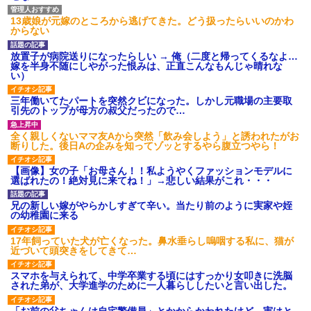
13歳娘が元嫁のところから逃げてきた。どう扱ったらいいのかわ
からない
放置子が病院送りになったらしい → 俺（二度と帰ってくるなよ…
嫁を半身不随にしやがった恨みは、正直こんなもんじゃ晴れな
い）
三年働いてたパートを突然クビになった。しかし元職場の主要取
引先のトップが母方の叔父だったので…
全く親しくないママ友Aから突然「飲み会しよう」と誘われたがお
断りした。後日Aの企みを知ってゾッとするやら腹立つやら！
【画像】女の子「お母さん！！私ようやくファッションモデルに
選ばれたの！絶対見に来てね！」→悲しい結果がこれ・・・
兄の新しい嫁がやらかしすぎて辛い。当たり前のように実家や姪
の幼稚園に来る
17年飼っていた犬が亡くなった。鼻水垂らし嗚咽する私に、猫が
近づいて頭突きをしてきて…
スマホを与えられて、中学卒業する頃にはすっかり女叩きに洗脳
された弟が、大学進学のために一人暮らししたいと言い出した。
「お前の父ちゃんは自宅警備員」とかからかわれたけど、実はと