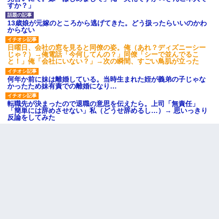
すか？」
13歳娘が元嫁のところから逃げてきた。どう扱ったらいいのかわ
からない
日曜日、会社の窓を見ると同僚の姿。俺（あれ？ディズニーシー
じゃ？）→俺電話「今何してんの？」同僚「シーで並んでるこ
と！」俺「会社にいない？」→次の瞬間、すごい鳥肌が立った
何年か前に妹は離婚している。当時生まれた姪が義弟の子じゃな
かったため妹有責での離婚になり…
転職先が決まったので退職の意思を伝えたら。上司「無責任」
「簡単には辞めさせない」私（どうせ辞めるし…）→ 思いっきり
反論をしてみた