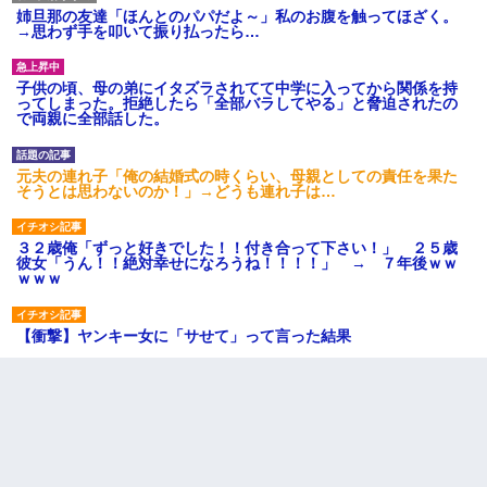
姉旦那の友達「ほんとのパパだよ～」私のお腹を触ってほざく。
→思わず手を叩いて振り払ったら…
子供の頃、母の弟にイタズラされてて中学に入ってから関係を持
ってしまった。拒絶したら「全部バラしてやる」と脅迫されたの
で両親に全部話した。
元夫の連れ子「俺の結婚式の時くらい、母親としての責任を果た
そうとは思わないのか！」→どうも連れ子は…
３２歳俺「ずっと好きでした！！付き合って下さい！」 ２５歳
彼女「うん！！絶対幸せになろうね！！！！」 → ７年後ｗｗ
ｗｗｗ
【衝撃】ヤンキー女に「サせて」って言った結果
今日夫の実家に泊ったんだけど、朝起きたら股間がなんかモッコ
リしてた
最近うちの庭に知らない男の人がしょっちゅう入ってくる。それ
を職場で愚痴ったら、同僚男性が怒鳴りつけてきた。