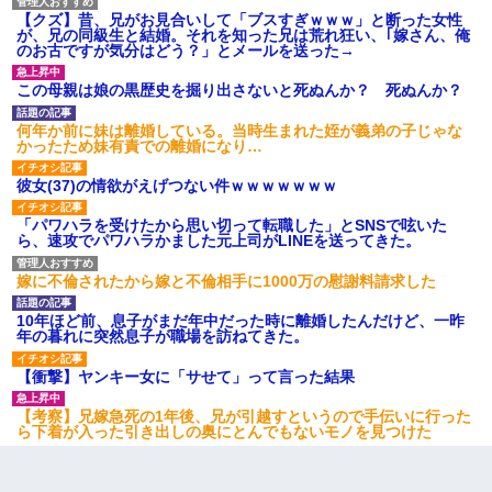
【クズ】昔、兄がお見合いして「ブスすぎｗｗｗ」と断った女性
が、兄の同級生と結婚。それを知った兄は荒れ狂い、｢嫁さん、俺
のお古ですが気分はどう？」とメールを送った→
この母親は娘の黒歴史を掘り出さないと死ぬんか？ 死ぬんか？
何年か前に妹は離婚している。当時生まれた姪が義弟の子じゃな
かったため妹有責での離婚になり…
彼女(37)の情欲がえげつない件ｗｗｗｗｗｗｗ
「パワハラを受けたから思い切って転職した」とSNSで呟いた
ら、速攻でパワハラかました元上司がLINEを送ってきた。
嫁に不倫されたから嫁と不倫相手に1000万の慰謝料請求した
10年ほど前、息子がまだ年中だった時に離婚したんだけど、一昨
年の暮れに突然息子が職場を訪ねてきた。
【衝撃】ヤンキー女に「サせて」って言った結果
【考察】兄嫁急死の1年後、兄が引越すというので手伝いに行った
ら下着が入った引き出しの奥にとんでもないモノを見つけた