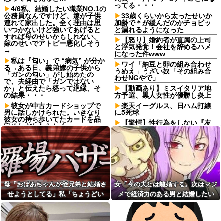
ってる・・・
4/6私、結婚したい職業NO.1の
公務員なんですけど、嫁が子供
33歳くらいから太ったせいか
連れて家出した。全く理由は思
加齢で＊が緩んだのかチョビッ
いつかないけど強いてあげると
と漏れるようになった
すれば母のせいかもしれない。
【怒り】婚約者が直属の上司
嫁のせいでアトピー悪化しそう
と浮気発覚！会社を辞めるハメ
→
になった件www
私は『匂い』で “病気” が分か
ワイ「納豆と卵の組み合わせ
る→ある日、義弟嫁の子供から
うめえ」うざい奴「その組み合
「ガンの匂い」がし始めたの
わせNGやで」
で、夫経由で「ガンではない
か」と伝えたら怒って絶縁、そ
【動画あり】ミスイタリア地
の結果・・・
方予選、黒人女性が優勝し炎上
彼女が中古カードショップで
楽天イーグルス、日ハム打線
男に話しかけられた。いきなり
に5死球
彼女の持ち歩いてたカードを品
【驚愕】性行為をしない『友
定めしだしたらしく…
情結婚』をした夫婦、こうなる
主人の通帳を見たら、１０年
⇒･･･！！！
間仕送りしている女性がいた。
軽度のアレルギーを「わがま
主人に問い詰めたら、白状して...
ま」と決めつけ嫌味を言ってき
40度近い熱と頭痛で朦朧とし
た友人、その子どもが重度のア
ながら病院行ったら、受付嬢が
レルギー持ちだと判明した途
「予約のない人は診ません」と
端、過去の嫌がらせを「えーそ
拒否された。タクシーを呼ぶた
うだったっけ？」と白々しくス
母「おばあちゃんが従兄弟と結婚さ
女「今の夫とは離婚する。次はマジ
めの電話も貸してくれず...
ルー
せようとしてる」私「ちょうどい
メで経済力のある男と結婚したい
私「妊娠しました」義弟嫁
イベント派遣で陰湿にいじら
い、その話利用するわ」→3日後に
な」私「幸せになってね！」→産科
「そんなの認めない！」→お祝
れていた地味な男性スタッフ。
いムードのはずが階段でまさか
ある日、高さ3mの階段から落ち
まさかの展開…
の授乳室で出会った女性のその後
の出来事が起きて…
かけた子どもをパルクールで爆