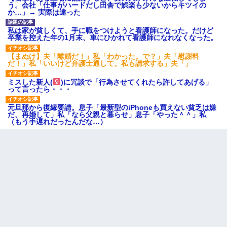
う。会社「仕事がハードだし田舎で娯楽も少ないからキツイの
か…」→ 実際は違った
私は家が貧しくて、手に職をつけようと看護師になった。だけど
卒業を控えた年の1月末、車にひかれて看護師になれなくなった。
【まぬけ】夫「離婚だ！」私「わかった。で？」夫「慰謝料
だ！」私「いいけど弁護士通して。私も請求する」夫「」
ミスした新人(
)に冗談で「行為させてくれたら許してあげる」
って言ったら・・・
元旦那から復縁要請。息子「最新型のiPhoneも買えない貧乏は嫌
だ、再婚して」私「なら父親と暮らせ」息子「やった＾＾」私
（もう手遅れだったんだな…）