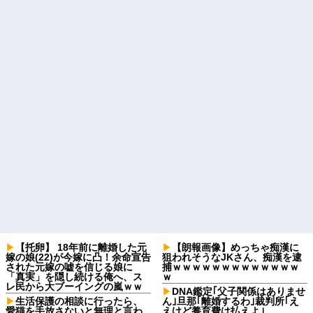
【托卵】 18年前に離婚した元
【朗報画像】めっちゃ痴漢に
嫁の娘(22)が今嫁に凸！余命宣告
狙われそうなJKさん、痴漢を逮
された元嫁の嘘を信じる娘に
捕ｗｗｗｗｗｗｗｗｗｗｗｗｗ
「真実」を隠し続ける俺へ、ス
ｗ
レ民から大ブーイングの嵐ｗｗ
DNA鑑定｢父子関係はありませ
生活保護の相談に行ったら、
ん｣旦那｢離婚するわ｣裁判所｢え
愛猫を手放さないと無理と言わ
えけど養育費は払えよ｣