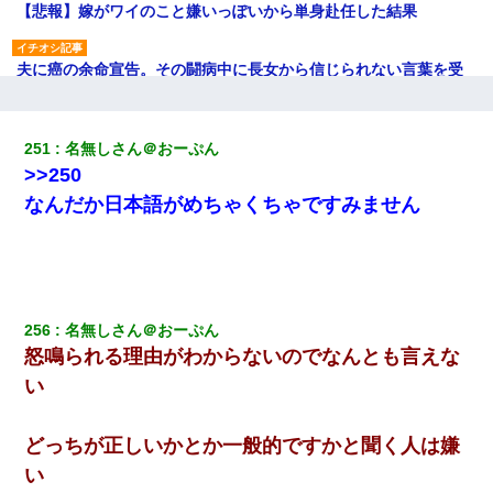
【悲報】嫁がワイのこと嫌いっぽいから単身赴任した結果
夫に癌の余命宣告。その闘病中に長女から信じられない言葉を受
けた
夫に癌の余命宣告。その闘病中に長女から信じられない言葉を受
251
名無しさん＠おーぷん
けた
>>250
なんだか日本語がめちゃくちゃですみません
【修羅場】彼女親「カスな家柄のヤツなんかと家族になるのはご
めんだ」俺「じゃあ別れます…」→ 彼女「なんで言い返してくれ
なかったの？（泣」
ＤＮＡ検査『血縁関係０％』旦那「やっぱり托卵だったんだ…」
嫁「本当に身に覚えがない」「なにかの間違いだ！取り違え
256
名無しさん＠おーぷん
だ！」→ 嫁「あっ」
怒鳴られる理由がわからないのでなんとも言えな
い
【戦争】不妊の俺嫁に弟嫁が2日間4歳児を託児 俺嫁はそこまで気
にしてなかったが、あまりにも子供が俺嫁に懐くので最後らへん
顔引きつってた → そして弟嫁が迎えに来た翌日…
どっちが正しいかとか一般的ですかと聞く人は嫌
い
生保レディと行為する為に駆け引きしてみた結果ｗｗｗｗｗｗｗ