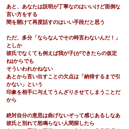
あと、あなたは説明が丁寧なのはいいけど面倒な
【画像】女の子「お母さん！！私ようやくファッションモデルに
言い方をする
選ばれたの！絶対見に来てね！」→悲しい結果がこれ・・・
間を開けて再度話すのはいい手段だと思う
32歳ワイ、34歳の可愛い女と付き合うも現実を知ってしまい無事
死亡・・・
ただ、多分「ならなんでその時言わないんだ！」
としか
義兄嫁「娘が大学に入ったら下宿させて」私「しつこい、学校斡
彼氏でなくても例えば我が子(ができたらの仮定
旋のアパートに行け」→ 旦那が義兄に通報したら「志望校を変え
ろ！」とキレて・・・
ね)からでも
そういわれかねない
結婚生活10ヶ月目で嫁から一方的に「もう冷めた」と離婚切り出
あとから言い出すことの欠点は「納得するまで引
された
かない」という
印象を相手に与えてうんざりさせてしまうことだ
13歳娘が元嫁のところから逃げてきた。どう扱ったらいいのかわ
からない
から
妻と同居し始めたときから、よく妻が「どこかで音漏れしてな
絶対自分の意思は曲げないぞって感じあるしなあ
い？音楽聞こえる」と言っていて…
彼氏と別れて怒鳴らない人間探したら