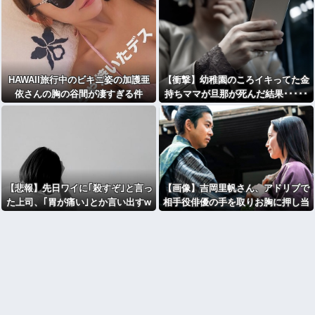
HAWAII旅行中のビキニ姿の加護亜
【衝撃】幼稚園のころイキってた金
依さんの胸の谷間が凄すぎる件
持ちママが旦那が死んだ結果･････
⇒！！
【悲報】先日ワイに｢殺すぞ｣と言っ
【画像】吉岡里帆さん、アドリブで
た上司、｢胃が痛い｣とか言い出すw
相手役俳優の手を取りお胸に押し当
wwwwww
てるｗｗｗｗｗｗ