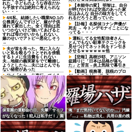
れた。子どものような存在だか
【本能寺の変】 明智は、自分
ら手放すのは絶対に考えられな
が呼びかければ交流のあった家
い・・・
臣はみんな 自分の味方をしてく
4/6私、結婚したい職業NO.1の
れるだろうと思っていた
公務員なんですけど、嫁が子供
【訃報】名探偵コナン声優が
連れて家出した。全く理由は思
死去 → 今トンデモナイことにな
いつかないけど強いてあげると
ってる・・・
すれば母のせいかもしれない。
嫁のせいでアトピー悪化しそう
運転してる女性配信者さん、
→
とんでもない駐車テクニックを
見せつけてネット民をドン引き
夫が首を吊った。気に入らな
させるｗｗｗｗｗｗ他
いと私を殴るウトとそれを傍観
するトメに生活費をくれない
【悲報】高樹沙耶、アニソン
夫…地獄の義実家をでて離婚し
盆踊りに「日本は品格が落ち
ようとしたら…夫にはとんでも
た」と苦言→炎上気味で幕引き
ない秘密があった
【動画】税務署、脱税のプロ
ワイ「たろー仕事行ってくる
だったことが、バレるwww
ね！（飼い犬）」犬「…？（ぷ
【未練】妻の不貞により離婚
い」
した 今後2度と会うつもりはない
母「お姉ちゃんは偉いのに、
と大見得切ったものの、半年過
あんたはねぇ…」私「また比べ
ぎると少しずつ妻が恋しくなっ
るの？」→積もり積もった不満
ていった → 結局、月1の子供面
がついに爆発して…
会日の後に…
嫁からマジで離婚を切り出さ
骨盤骨折の後輩が階段でスカ
保育園の運動会の日。先輩「サイフ
俺「まだ気付いてないのか…」汚嫁
れている。俺がネトゲしすぎて
ートの裾を上げて慎重に降りて
がなくなった！犯人は私子だ！」園
「…」→私物は消え、共用ロ座の残
全くかまわなかったのが原因ら
る姿を見て「お姫様気取りｗ
しく...
ｗ」と爆笑・悪口を連発する社
長「警察沙汰は勘弁して～」→誰も
高は653円。それでも嫁は平然とし
内彼女！事故背景を知りながら
バイト先のコンビニに、泥ま
味方がいないと思ったその時…
ていて…
マウントと嫉妬で嘲笑する性根
みれの土方が入店してきた。子