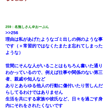
私「結婚やめるわ」 婚約者「え？なんでなんで？」 → 放置した
結果…｜生活｜ワロタあんてな
友人「酒の勢いで女先輩をホテルに連れ込んだｗｗｗｗｗ」俺
「…」
259
名無しさん＠おーぷん
>>256
【不幸な結婚式】新郎親族「ブスのくせにドレスなんか着ちゃっ
てさ～ほんと恥ずかしいわよね～（大声」新郎両親「！！！（土
理由は私があげたようなゴミ出しの例のような事
下座」→ 結果・・・
です（＋常習的ではなくたまたま忘れてしまった
ような）
ケーキバイキングにいた単独の50くらいのオッサン、強烈だっ
た。
世間にそんな人がいることはもちろん書いた通り
私『貯金貯まったし、やっと家建てられるね！』夫「実家を二世
わかっているので、例えば仕事や関係のない第三
帯住宅にした。それに貯金使った」→私『離婚しよう』夫「え
っ」私『使った貯金はあげるから』→すると…
者、親戚や知人など
ありとあらゆる他人の行動に傷付いたり苦しんだ
義兄嫁が義実家で「コロナ陽性だったからこのまま療養させて下
らしてるわけではありません
さい」と言い出してド修羅場になった
生活を共にする家族や彼氏など、日々を過ごす身
内にそれをされたくないです
父親がくも膜下出血で突然ﾀﾋ。→母の貯金が0なことが判明。→母