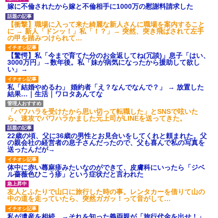
【衝撃】報酬100万円超の治験
嫁に不倫されたから嫁と不倫相手に1000万の慰謝料請求した
募集がこちらｗｗｗｗｗ(※画像
あり)
【衝撃】職場に入って来た綺麗な新人さんに職場を案内すること
【ネット騒然】惨殺されたタ
に → 新人「ドンッ！」私「！？」→ 突然、突き飛ばされて左手
ワマン頂き女子のこの動画、す
の甲を踏みつけられて…
げえええええｗｗｗｗｗｗｗｗ
ｗｗｗ
【驚愕】私「今まで育てた分のお金返してね(冗談)」息子「はい、
【愕然】白のクラウン俺氏、
3000万円」→数年後。私「妹が病気になったから援助して欲し
高速道路左車線を制限速度で走
い」→
った結果wwwwwwwwwwww
百年の恋12-899 食べた量を
私「結婚やめるわ」 婚約者「え？なんでなんで？」 → 放置した
張り合ってくる
結果…｜生活｜ワロタあんてな
【悲報】佐藤輝明・・・２軍
でも盛大にやらかす←あまり悲
「パワハラを受けたから思い切って転職した」とSNSで呟いた
しませないでくれ
ら、速攻でパワハラかました元上司がLINEを送ってきた。
22歳の頃、父に36歳の男性とお見合いをしてくれと頼まれた。父
の親会社の経営者の息子さんだったので、父も喜んで私の写真を
送ったんだが→
体中に赤い蕁麻疹みたいなのができて、皮膚科にいったら「ジベ
ル薔薇色ひこう疹」という症状だと言われた
友人とふたりで山口に旅行した時の事。レンタカーを借りて山の
中の道を走っていたら、突然ガガッ！って音がして…
私が遺産を相続。→それを知った義両親が「旅行代金を出せ！」