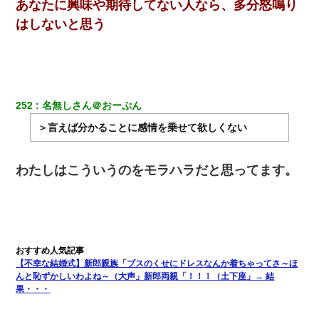
あなたに興味や期待してない人なら、多分怒鳴り
ホテルに泊まったんだけど従業員が最悪だった。折角の旅行で何
故私が怒鳴られなきゃいけなかったのだ
はしないと思う
兄の新しい嫁がやらかしすぎて辛い。当たり前のように実家や姪
の幼稚園に来る
嫁が涙声で『会いたいね』とか言っているのが聞こえた。俺「こ
252
名無しさん＠おーぷん
んな時間に誰と電話してんの？」嫁「ごめんなさい…！（大号
泣」俺（キターー）→
＞言えば分かることに感情を乗せて欲しくない
200万を貸したコウトから、追加で400万の申し込み、私「無理。
わたしはこういうのをモラハラだと思ってます。
義弟より娘たちが大事」旦那「娘たちが成人したら別れよう」私
（は？）
【不幸な結婚式】新郎親族「ブスのくせにドレスなんか着ちゃってさ～ほ
んと恥ずかしいわよね～（大声」新郎両親「！！！（土下座」→ 結
果・・・