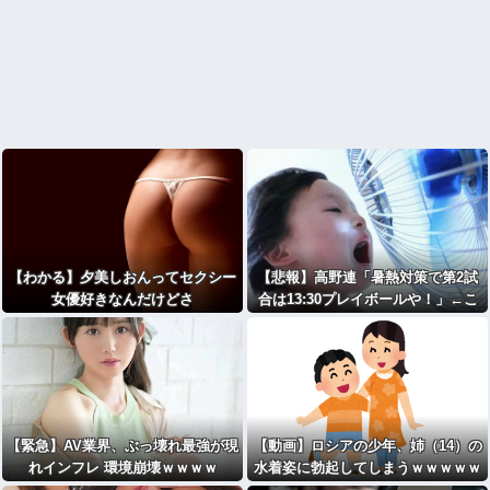
【わかる】夕美しおんってセクシー
【悲報】高野連「暑熱対策で第2試
女優好きなんだけどさ
合は13:30プレイボールや！」←こ
いつら
【緊急】AV業界、ぶっ壊れ最強が現
【動画】ロシアの少年、姉（14）の
れインフレ 環境崩壊ｗｗｗｗ
水着姿に勃起してしまうｗｗｗｗｗ
ｗ