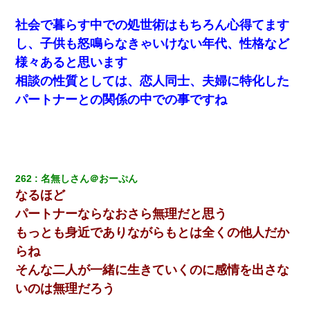
「私を家に置いてほしい、どうか見捨てないで(土下座」俺・嫁
「…」
社会で暮らす中での処世術はもちろん心得てます
し、子供も怒鳴らなきゃいけない年代、性格など
さっき嫁から、「愛しています」ってメールが届いた。俺も「愛
してます」って送ったら
様々あると思います
相談の性質としては、恋人同士、夫婦に特化した
旦那の元嫁「離婚したとはいえ、私が本来の妻。許可なく結婚す
パートナーとの関係の中での事ですね
るなんてどういう神経してるの？離婚届を記入して持って来い」
→笑いが止まらなくなり・・・
日航機墜落事故の「ここからは日本語で大丈夫ですよ〜」の絶望
感がヤバイ・・・
262
名無しさん＠おーぷん
なるほど
転職先が決まったので退職の意思を伝えたら。上司「無責任」
「簡単には辞めさせない」私（どうせ辞めるし…）→ 思いっきり
パートナーならなおさら無理だと思う
反論をしてみた
もっとも身近でありながらもとは全くの他人だか
らね
クラスで一人無口で誰とも話さない男子がいた。→修学旅行に来
なかったその男子に女子達がお土産を渡した。5分後…
そんな二人が一緒に生きていくのに感情を出さな
いのは無理だろう
全く親しくないママ友Aから突然「飲み会しよう」と誘われたがお
断りした。後日Aの企みを知ってゾッとするやら腹立つやら！