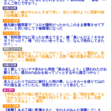
さんご存じですか？』
兄の新しい嫁がやらかしすぎて辛い。当たり前のように実家や姪
の幼稚園に来る
義兄嫁が義実家で「コロナ陽性だったからこのまま療養させて下
さい」と言い出してド修羅場になった
俺「初対面でなに言ったか覚えてる？」嫁「臭いんだよ！キモオ
タ？だっけ？」俺「だいたい合ってる。で、なんで告白してきた
の？」→
出張中の旦那から『フリンしやがって、このクズ』と電話が。私
「本当に家まで来たの？証拠は？」旦那「俺の言葉が信じられな
いのか！」→ 離婚後
全く親しくないママ友Aから突然「飲み会しよう」と誘われたがお
断りした。後日Aの企みを知ってゾッとするやら腹立つやら！
友人とふたりで山口に旅行した時の事。レンタカーを借りて山の
中の道を走っていたら、突然ガガッ！って音がして…
小学生の息子が急に様子がおかしくなった。私「理由を聞いても
『わかんない！』って怒鳴り付けてくるし、困っってる」旦那
「話してみるよ」→ 後日・・・
【衝撃】ある工場に配属すると、女の人がみんな退職してしま