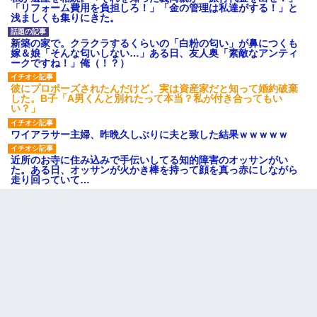
「リフォーム費用を負担しろ！」「金の管理は私達がする！」と
浅ましくも集りにきた。
新築の家で。クラクラするくらいの「白粉の匂い」が鼻につくも
嫁＆娘「そんな匂いしない…」ある日、友人奥「素敵なアンティ
ークですね！」俺（！？）
彼にプロポーズされたんだけど、実は資産家だと知って婚約破棄
した。B子「A男くんと別れたって本当？私が付き合ってもい
い？」
ワイアラサー主婦、昨晩久しぶりに夫と致した結果ｗｗｗｗｗ
近所のお寺に住み込みで手伝いしてる知的障害のオッサンがい
た。ある日、オッサンが火かき棒を持って顔を真っ赤にしながら
走り回っていて…