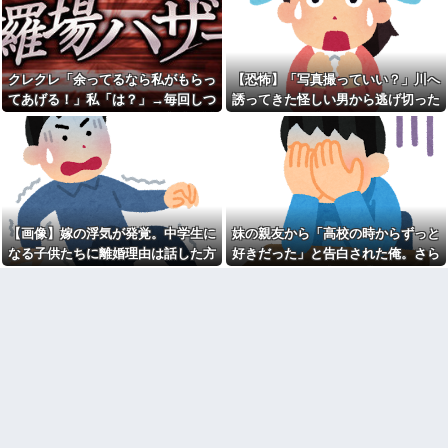
の汚さに一気に冷めた・・・
供「パパ！あのおじさんたちお
店汚してるよ！」→する
両親の離婚原因が私。結婚し
と・・・
た原因も私。
何処情報か知らんけど定期的
【愚痴】義父はなんとなく、
に嘘情報を流す馬鹿がいる
「旦那より義弟」を可愛がって
クレクレ「余ってるなら私がもらっ
【恐怖】「写真撮っていい？」川へ
いる感じがする。旦那もそれを
飲み屋でケンカした相手をコ
てあげる！」私「は？」→毎回しつ
誘ってきた怪しい男から逃げ切った
感じていて、義母にも相談した
ロした男の弁護をした。そして
ことがあるらしい。見ていると
こく食い下がるので、ある方法を試
私⇒テレビに映った『衝撃の顔』に
数年後、因果応報を思わせる出
なんだか切ない。
来事が…
した結果…
絶句
近寄りがたい怖いキャラを目
熊本地震で居酒屋から温泉が
指していた俺は自己紹介カード
湧き出るｗｗｗｗｗｗｗｗ
の自画像に自分だけそこにオリ
【悲報】思春期の娘に「キモ
ジナルの氏神を描いた
ッ」と言われたお父さん、グレ
③【相談】相談者「嫁から連
るｗｗｗｗｗｗｗ
れ子の息子への愛が足りないか
【画像】嫁の浮気が発覚。中学生に
妹の親友から「高校の時からずっと
吉岡里帆が橋本環奈、広瀬す
ら離婚を考えてると言われた」
なる子供たちに離婚理由は話した方
好きだった」と告白された俺。さら
ずクラスになれなかった理由ｗ
住民「嫁の高望みかな？」相談
ｗｗｗｗｗ
者「嫁にここ見せたら顔真っ赤
がいい？
にキス責めに遭い
にして怒ってました」住民「え
【画像】女芸人の吉住さん、
っ」
メイクしたら普通に美人の部類
だった→ご覧くださいw w w w
ギフテッド、ギフテッド2Eの
w w w w
育て方
辛辛魚（からからさかな）と
【特攻隊員の本音】「ああ
かいうカップ麺ｗｗｗｗｗｗｗ
ァ、だまされちゃった。今度生
ｗｗｗ
れる時はアメリカへ生れるぞ」
出撃前に残された若者たちの言
兄が首吊った。理由はイジ
葉
メ…俺の両親離婚で母は自サツ
し家庭崩壊→首謀者を探しだし
彼氏が私の友達を勝手に評価
た俺は会社と妻子を特定→結
する。友達の写真を見せたら