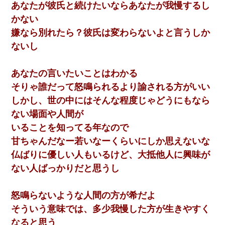
ｗｗｗｗｗ
あなたが彼氏と続けたいならあなたが我慢するし
かない
隣の部屋の住民の母親、オートロックを突破してマンションに入
嫌なら別れたら？彼氏は変わらないよと言うしか
り込んできたみたいで、ずっとドアの前で喚いてて滅茶苦茶うる
さかった。
ないし
ずっとニートだと思ってた同居の義弟が投資で旦那より稼いでる
あなたの言いたいことはわかる
とか知らなかった…
そりゃ誰だって怒鳴られるより諭される方がいい
しかし、世の中にはそんな程度じゃどうにもなら
【衝撃】女友達から行為中に告白されてOKした結果
ない場面や人間が
いることを知ってる年なので
【驚愕】私「今まで育てた分のお金返してね(冗談)」息子「はい、
3000万円」→数年後。私「妹が病気になったから援助して欲し
甘ちゃんだなー若いなーくらいにしか思えないな
い」→
仏ばりに優しい人もいるけど、大抵他人に興味が
ない人ばっかりだと思うし
【ワロタ】姉から「肉食系14才、乳丸出し、毛はうっすら生えか
け」というタイトルで画像が送られてきた
怒鳴らないような人間の方が希だよ
【驚愕】5000円でＪＫと行為してきたが後悔しかない…
そういう意味では、多少我慢した方が生きやすく
なると思う