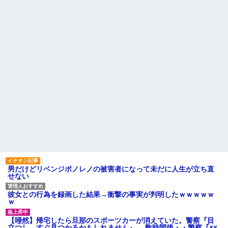
男だけどリベンジポノレノの被害者になって未だに人生が立ち直
せない
彼女との行為を録画した結果→衝撃の事実が判明したｗｗｗｗｗ
ｗ
【唖然】帰宅したら旦那のスポーツカーが消えていた。警察『目
立つし、すぐ見つかるかもしれません』→ 数時間後・・警察『××