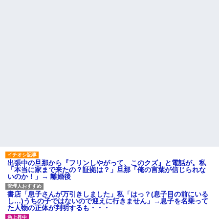
果、実刑受けた。子に復讐され
「この子はモテそう」「この子
るだろ...
は彼氏できなさそう」
【驚愕】 新幹線じゃなく『帰
クソ男「専業主婦は昼間寝て
省費4000円』安くなる在来線で
られていいよなぁ。俺なんか忙
帰省した結果ｗｗｗｗｗ
しくて寝る暇ねーもん。どうせ
暇でしょ？俺のＤＶＤコピっと
【しまった…】 コトメに追い
いてよ」
出されたトメと二世帯住宅を建
て、「２F(夫婦のエリア)には絶
【驚愕】養育費を払い続けた
対に上がらない」という約束を
結果…元妻の裏切りが判
したが、早速破って2Fに上が...
明！！！その理由がこれｗｗｗ
ｗ
ハードオフに売っていた4万
4000円のフィギュアがヤバすぎ
職場で電話を取った新入社員
るｗｗｗｗｗｗ「こんな高い
の女子がヒワイなことを言われ
の？ｗｗ」「逆に超安い」
てショックを受けたことがあっ
た
私「ちょっと、人の家の金庫
触らないでよ！」キチママ『そ
主な税金の成り立ちを調べて
こに金庫があったから、開けて
みたよ
みようとしただけ☆』義兄「泥
は出てけ！二度と来るな！」結
果・・・
私「初めて飲む味だけどなん
出張中の旦那から『フリンしやがって、このクズ』と電話が。私
のお茶？」彼「ちっ！」私「」
「本当に家まで来たの？証拠は？」旦那「俺の言葉が信じられな
いのか！」→ 離婚後
【GIF】JSのカンチョーワロ
タ
後続車にクラクションを鳴ら
書店「息子さんが万引きしました」私「はっ？(息子目の前にいる
され彼氏が逆切れ。「何クラク
し…)うちの子ではないので迎えに行きません」→息子を名乗って
ション鳴らしてんだ！降りてこ
た人物の正体が判明するも・・・
いよ！」と怒鳴りだし...