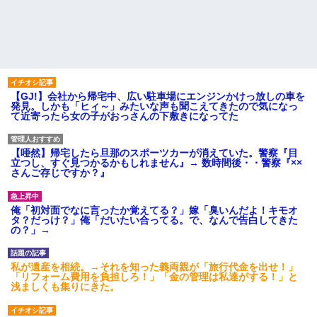
【GJ!】会社から帰宅中、広い駐車場にエンジンかけっ放しの車を
発見。しかも「ヒィ～」みたいな声も聞こえてきたので気になっ
て近寄ったら女の子がおっさんの下敷きになってた
【唖然】帰宅したら旦那のスポーツカーが消えていた。警察『目
立つし、すぐ見つかるかもしれません』→ 数時間後・・警察『××
さんご存じですか？』
俺「初対面でなに言ったか覚えてる？」嫁「臭いんだよ！キモオ
タ？だっけ？」俺「だいたい合ってる。で、なんで告白してきた
の？」→
私が遺産を相続。→それを知った義両親が「旅行代金を出せ！」
「リフォーム費用を負担しろ！」「金の管理は私達がする！」と
浅ましくも集りにきた。