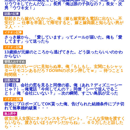
後続車にクラクションを鳴ら
りウワキしてたんだな…」長男「俺は誰の子供なの？」長女・次
され彼氏が逆切れ。「何クラク
男「ウワキ女！」
ション鳴らしてんだ！降りてこ
いよ！」と怒鳴りだし...
朝起きたら嫁がいなかった。俺（嫁も嫁実家も電話に出ない…不
【衝撃】報酬100万円超の治験
安だ）→ 仕事を早退して帰宅すると、嫁と嫁両親と知らない男が
募集がこちらｗｗｗｗｗ(※画像
２人・・・
あり)
【ネット騒然】惨殺されたタ
さっき嫁から、「愛しています」ってメールが届いた。俺も「愛
ワマン頂き女子のこの動画、す
してます」って送ったら
げえええええｗｗｗｗｗｗｗｗ
ｗｗｗ
13歳娘が元嫁のところから逃げてきた。どう扱ったらいいのかわ
【愕然】白のクラウン俺氏、
からない
高速道路左車線を制限速度で走
った結果wwwwwwwwwwww
百年の恋12-899 食べた量を
我が家のガレージに見知らぬ車。俺「もしもし、玄関にもシャッ
張り合ってくる
ターリモコンあるだろ？DOWNのボタン押してｗ」→ 待つこと１
時間弱・・・
【悲報】佐藤輝明・・・２軍
でも盛大にやらかす←あまり悲
しませないでくれ
日曜日、会社の窓を見ると同僚の姿。俺（あれ？ディズニーシー
じゃ？）→俺電話「今何してんの？」同僚「シーで並んでるこ
と！」俺「会社にいない？」→次の瞬間、すごい鳥肌が立った
彼女にプロポーズしてOK貰った俺、告げられた結婚条件にブチ切
れて無事婚約破棄・・・
彼女(美人女医)にネックレスをプレゼント。「こんな安物を渡すく
らいなら、渡さないほうがマシだからね」→ ６０万したと話した
ら・・・