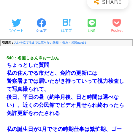
LINE
ツイート
シェア
はてブ
Pocket
引用元：
スレを立てるまでに至らない愚痴・ 悩み・相談part59
540
名無しさん＠おーぷん
ちょっとした質問
私の住んでる市だと、免許の更新には
警察署までは届いたがき持っていって視力検査し
て写真撮られて、
後日、平日の昼（約半月後、日と時間は選べな
い）、近くの公民館でビデオ見せられ終わったら
免許更新をわたされる
私の誕生日が1月でその時期仕事は繁忙期、ゴー