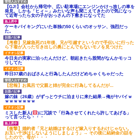
【GJ!】会社から帰宅中、広い駐車場にエンジンかけっ放しの車を
発見。しかも「ヒィ～」みたいな声も聞こえてきたので気になっ
て近寄ったら女の子がおっさんの下敷きになってた
ケーキバイキングにいた単独の50くらいのオッサン、強烈だっ
た。
【考察】兄嫁急死の1年後、兄が引越すというので手伝いに行った
ら下着が入った引き出しの奥にとんでもないモノを見つけた
今日夫の実家に泊ったんだけど、朝起きたら股間がなんかモッコ
リしてた
昨日37歳のおばさんと行為したんだけどめちゃくちゃだった
【悲報】お風呂で父親と姉が完全に行為してるんだが...
嫁の妹（26歳）がずっとウチに泊まりに来た結果→俺がヤバイｗ
ｗｗｗｗｗｗｗ
ミスした新人(
)に冗談で「行為させてくれたら許してあげる」
って言ったら・・・
【衝撃】婚約者「兄と結婚はするけど嫁入りするわけじゃない。
お互い干渉はしないようにしましょう」→ その後に結納金の話を
したので、母が・・・