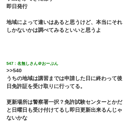
即日発行
【驚愕】5000円でＪＫと行為してきたが後悔しかない…
地域によって違いはあると思うけど、本当にそれ
嘘をついてフリン旅行へ出かけた嫁→翌日、嫁「ただいま～」旦
しかないかは調べてみるといいと思うよ
那「娘がシんだよ。何度も連絡したのに…」嫁「えっ」→なん
と・・・
とっさに女児を捕まえたら変質者扱いされた。母親「あっち行っ
てよ！気持ち悪い！（ｼｯｼｯ」→ 後日、俺を見つけた母親がすっ飛
んできて・・・
547
名無しさん＠おーぷん
>>540
父親がくも膜下出血で突然ﾀﾋ。→母の貯金が0なことが判明。→母
うちの地域は講習までは申請した日に終わって後
「私を家に置いてほしい、どうか見捨てないで(土下座」俺・嫁
「…」
日免許証を受け取りに行ってる。
私は家が貧しくて、手に職をつけようと看護師になった。だけど
更新場所は警察署一択？免許試験センターとかだ
卒業を控えた年の1月末、車にひかれて看護師になれなくなった。
と日曜日も受け付けてるし即日更新出来るんじゃ
ないかな
彼氏の家に泊まる事になり、ゲームで盛り上がってさぁ寝よう！
と電気を消すとミシッって音が…彼「ちょっと待ってて」→勢い
よくドアを開けるとなんと…