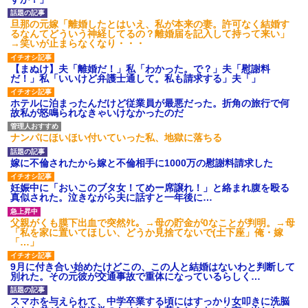
旦那の元嫁「離婚したとはいえ、私が本来の妻。許可なく結婚す
るなんてどういう神経してるの？離婚届を記入して持って来い」
→笑いが止まらなくなり・・・
【まぬけ】夫「離婚だ！」私「わかった。で？」夫「慰謝料
だ！」私「いいけど弁護士通して。私も請求する」夫「」
ホテルに泊まったんだけど従業員が最悪だった。折角の旅行で何
故私が怒鳴られなきゃいけなかったのだ
ナンパにほいほい付いていった私、地獄に落ちる
嫁に不倫されたから嫁と不倫相手に1000万の慰謝料請求した
妊娠中に「おいこのブタ女！てめー席譲れ！」と絡まれ腹を殴る
真似された。泣きながら夫に話すと一年後に…
父親がくも膜下出血で突然ﾀﾋ。→母の貯金が0なことが判明。→母
「私を家に置いてほしい、どうか見捨てないで(土下座」俺・嫁
「…」
9月に付き合い始めたけどこの、この人と結婚はないわと判断して
別れた。その元彼が交通事故で重体になっているらしく…
スマホを与えられて、中学卒業する頃にはすっかり女叩きに洗脳