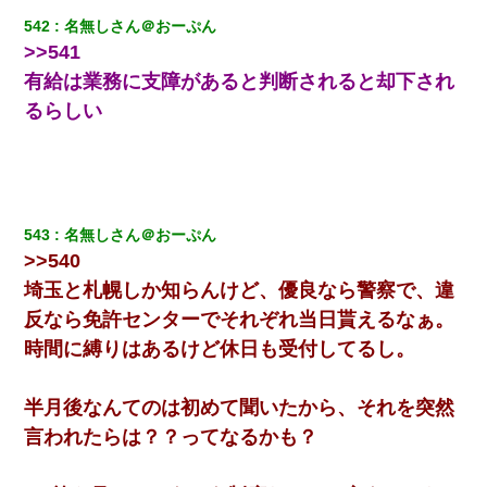
542
名無しさん＠おーぷん
彼女(37)の情欲がえげつない件ｗｗｗｗｗｗｗ
>>541
有給は業務に支障があると判断されると却下され
結婚生活10ヶ月目で嫁から一方的に「もう冷めた」と離婚切り出
るらしい
された
同じマンションに住んでる女性が鍵をわかりやすいところに隠し
ている事に気づいた俺「忍びこんでみよう！」→ 結果
543
名無しさん＠おーぷん
さっき嫁から、「愛しています」ってメールが届いた。俺も「愛
してます」って送ったら
>>540
埼玉と札幌しか知らんけど、優良なら警察で、違
ワイ144kg彼女98kgデブカップル、1年間毎日行為しまくった結
反なら免許センターでそれぞれ当日貰えるなぁ。
果
時間に縛りはあるけど休日も受付してるし。
朝起きたら嫁がいなかった。俺（嫁も嫁実家も電話に出ない…不
安だ）→ 仕事を早退して帰宅すると、嫁と嫁両親と知らない男が
半月後なんてのは初めて聞いたから、それを突然
２人・・・
言われたらは？？ってなるかも？
全く親しくないママ友Aから突然「飲み会しよう」と誘われたがお