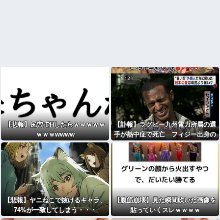
【悲報】尻穴でHしたらｗｗｗｗｗ
【訃報】ラグビー九州電力所属の選
ｗｗｗwwww
手が熱中症で死亡 フィジー出身の
26歳
【悲報】ヤニねこで抜けるキャラ、
【腹筋崩壊】見た瞬間吹いた画像を
74%が一致してしまう・・・
貼っていくスレｗｗｗｗ