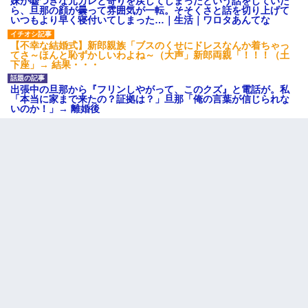
妹が嘘つきな元カレと寄りを戻してしまったという話をしていた
ら、旦那の顔が曇って雰囲気が一転。そそくさと話を切り上げて
いつもより早く寝付いてしまった…｜生活｜ワロタあんてな
【不幸な結婚式】新郎親族「ブスのくせにドレスなんか着ちゃっ
てさ～ほんと恥ずかしいわよね～（大声」新郎両親「！！！（土
下座」→ 結果・・・
出張中の旦那から『フリンしやがって、このクズ』と電話が。私
「本当に家まで来たの？証拠は？」旦那「俺の言葉が信じられな
いのか！」→ 離婚後