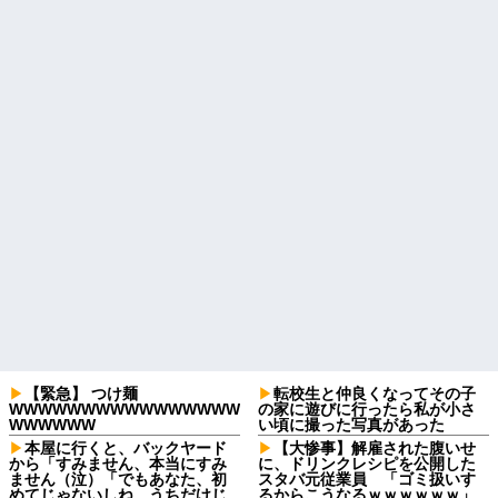
【緊急】 つけ麺
転校生と仲良くなってその子
WWWWWWWWWWWWWWWW
の家に遊びに行ったら私が小さ
WWWWWW
い頃に撮った写真があった
本屋に行くと、バックヤード
【大惨事】解雇された腹いせ
から「すみません、本当にすみ
に、ドリンクレシピを公開した
ません（泣）「でもあなた、初
スタバ元従業員 「ゴミ扱いす
めてじゃないしね、うちだけじ
るからこうなるｗｗｗｗｗｗ」