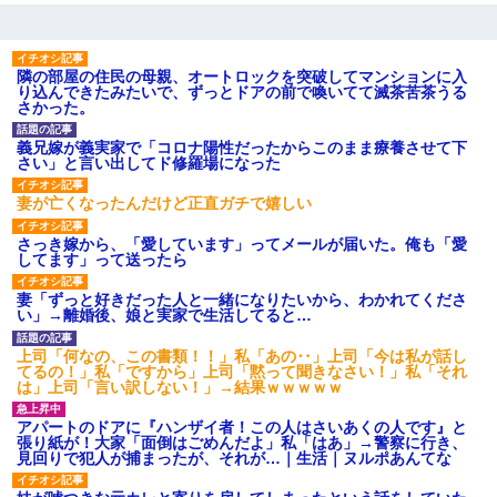
隣の部屋の住民の母親、オートロックを突破してマンションに入
り込んできたみたいで、ずっとドアの前で喚いてて滅茶苦茶うる
さかった。
義兄嫁が義実家で「コロナ陽性だったからこのまま療養させて下
さい」と言い出してド修羅場になった
妻が亡くなったんだけど正直ガチで嬉しい
さっき嫁から、「愛しています」ってメールが届いた。俺も「愛
してます」って送ったら
妻「ずっと好きだった人と一緒になりたいから、わかれてくださ
い」→離婚後、娘と実家で生活してると…
上司「何なの、この書類！！」私「あの‥」上司「今は私が話し
てるの！」私「ですから」上司「黙って聞きなさい！」私「それ
は」上司「言い訳しない！」→結果ｗｗｗｗｗ
アパートのドアに『ハンザイ者！この人はさいあくの人です』と
張り紙が！大家「面倒はごめんだよ」私「はあ」→警察に行き、
見回りで犯人が捕まったが、それが…｜生活｜ヌルポあんてな