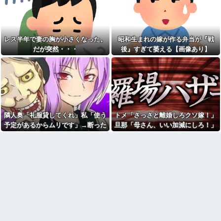
出された物を食べずに文句ば
私「そのマンガ面白い？」友
っかりの子供にうんざり。もう
達「読めばわかるよ」→感想を
毎日冷凍チャーハンとコーンフ
聞きたかっただけなのに話が噛
レークでいいかな？
み合わなくて…
【画像】居酒屋さん、6人で長
レス半年で妻の胸が小さくなった。
昭和生まれの嫁が作る弁当が『戦
【腹筋崩壊】見た瞬間吹いた
居して会計4939円しか使わない
画像を貼っていくスレｗｗｗｗ
だが突然・・・
後』すぎて萎える【画像あり】
客にお気持ち表明してしまう←
コレどっちが悪いん
彼女とイタリア旅行にいった
や？？？？？？
とき、ナイフを持った若者に囲
まれた。とっさの一言が予想外
イーロン・マスク「中国のロ
の展開を呼ぶことになって…
ボットはデタラメで遠隔操作し
てるだけ」
ﾏｸﾄﾞでｷﾞｬﾙﾏﾏ軍団がｶﾞｷを放っ
て動物園。ワシ「自分らのママ
【超朗報】スクールドッグを
にもっと遊んで欲しいやん
導入した学校、不登校が激減
な？」ｶﾞｷ「遊んでほしい」ワシ
→JK「犬のために学校行きたく
隣人奥「礼服貸してくれ」私「使う
トメ「さっさと離婚しろクソ嫁！」
「魔法の言葉があるよ」。結
なる」
果、阿鼻叫喚ww
予定があるからムリです」→断った
旦那「母さん、いい加減にしろ！」
【画像】森高千里(55) 「ミニ
【修羅場】父の浮気相手がま
途端、とんでもない暴言を吐かれ
→思わぬ形で旦那が味方してくれ
スカートはとてもムリよ若い子
さかの男！？私が突き止めた結
には負けるわ」←ワイらにはブ
て…
て…
果ｗｗｗｗ
ッ刺さりまくってしまうw w w
w w w
今日から業務報告書の「庶
務」っていう大項目が急に廃止
女芸人の吉住さん（36）メイ
されたんだけど意味不明すぎる
クしたら普通に美人の部類だっ
たと判明ｗｗｗｗｗｗｗｗｗ
社会人1年目の時、下の階に住
んでる40代半ばくらいの独身女
店員「お待たせしました」後
性に狙われかけた
輩「…」私「取りに行かない
の？」→初日の昼食で後輩の非
「お食い初めなんて俺になん
常識さに驚いて…
のメリットがあるの」「そんな
に大変なら育児やめれば？」冗