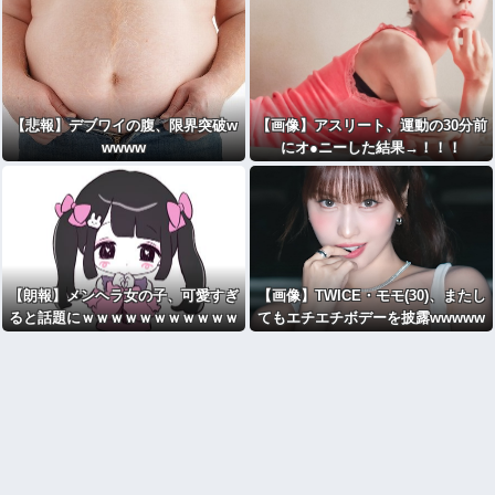
【悲報】デブワイの腹、限界突破w
【画像】アスリート、運動の30分前
wwww
にオ●ニーした結果→！！！
【朗報】メンヘラ女の子、可愛すぎ
【画像】TWICE・モモ(30)、またし
ると話題にｗｗｗｗｗｗｗｗｗｗｗ
てもエチエチボデーを披露wwwww
wwwww