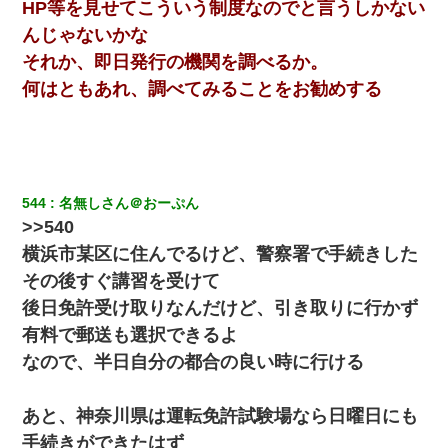
断りした。後日Aの企みを知ってゾッとするやら腹立つやら！
HP等を見せてこういう制度なのでと言うしかない
んじゃないかな
【衝撃】ある工場に配属すると、女の人がみんな退職してしま
それか、即日発行の機関を調べるか。
う。会社「仕事がハードだし田舎で娯楽も少ないからキツイの
か…」→ 実際は違った
何はともあれ、調べてみることをお勧めする
【画像】女の子「お母さん！！私ようやくファッションモデルに
選ばれたの！絶対見に来てね！」→悲しい結果がこれ・・・
我が家のガレージに見知らぬ車。俺「もしもし、玄関にもシャッ
544
名無しさん＠おーぷん
ターリモコンあるだろ？DOWNのボタン押してｗ」→ 待つこと１
>>540
時間弱・・・
横浜市某区に住んでるけど、警察署で手続きした
その後すぐ講習を受けて
今日夫の実家に泊ったんだけど、朝起きたら股間がなんかモッコ
リしてた
後日免許受け取りなんだけど、引き取りに行かず
有料で郵送も選択できるよ
書店「息子さんが万引きしました」私「はっ？(息子目の前にいる
なので、半日自分の都合の良い時に行ける
し…)うちの子ではないので迎えに行きません」→息子を名乗って
た人物の正体が判明するも・・・
あと、神奈川県は運転免許試験場なら日曜日にも
何年か前に妹は離婚している。当時生まれた姪が義弟の子じゃな
手続きができたはず
かったため妹有責での離婚になり…