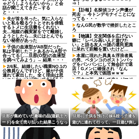
ゃどうしようもないから」と会
⇒！
話が聞こえてきた→する
【訃報】名探偵コナン声優が
と・・・
死去 → 今トンデモナイことにな
夫が首を吊った。気に入らな
ってる・・・
いと私を殴るウトとそれを傍観
なんG民が数学で挫折したとこ
するトメに生活費をくれない
ろ
夫…地獄の義実家をでて離婚し
ようとしたら…夫にはとんでも
【物議】交友関係を広げない
ない秘密があった
癖に「レベル高い人と遊びた
い」と語る友人⇒謎の選民意識
子供の血液型がAB型だった。
に呆れて距離を置いたけど…
私は手術したことあるからA型で
合ってるし…旦那(O型)の血液型
本屋に現れた異臭＆浮浪者風
を調べてみよう」→ 結果・・・
の男、ペタンコのボストンバッ
グをパンパンにして無会計で退
2/6私、結婚したい職業NO.1の
店！Gメンに確保され「なん
公務員なんですけど、嫁が子供
で？」と本気で困惑ｗｗｗ
連れて家出した。全く理由は思
いつかないけど強いてあげると
田舎に引っ越して来たがマジ
すれば母のせいかもしれない。
でなんもねえな
嫁のせいでアトピー悪化しそう
配送の仕事に入ってきた年配
→
女性。この人の運転が酷い。対
スーパーで小エビの天ぷら
向避けの場所がところどころに
（１２尾入り４８０円）を買っ
ある様な、見通しの悪いギリギ
た。レジ係の人「５７６０円で
リの村落の中の道を40〜50キロ
す」私「えっ！？間違いじゃな
で走り抜ける
旦那が集めていた趣味の品(遊戯王カ
旦那に子供を預けて妹&姪っ子達を
いですか？」レジ「いや、４８...
サークルの先輩方の子を次々
ード)を全て売り払った結果こうなっ
遊びに連れて行って、一日遊び倒し
ミスドで隣の席の女性二人の
と妊娠。3回堕したせいか、結婚
会話が聞こえてきた。その内容
してから子供は出来なかった。
た
た。すると、旦那と喧嘩になってし
が、旦那と離婚したくてでっち
【ウマ娘】ウマ娘バスト
まい...
上げのDV証拠を...
TOP20他