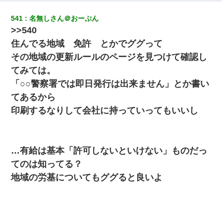
541
名無しさん＠おーぷん
【悲報】嫁がワイのこと嫌いっぽいから単身赴任した結果
>>540
住んでる地域 免許 とかでググって
妻が亡くなったんだけど正直ガチで嬉しい
その地域の更新ルールのページを見つけて確認し
てみては。
子供の頃、母の弟にイタズラされてて中学に入ってから関係を持
ってしまった。拒絶したら「全部バラしてやる」と脅迫されたの
「○○警察署では即日発行は出来ません」とか書い
で両親に全部話した。
てあるから
印刷するなりして会社に持っていってもいいし
ワイアラサー主婦、昨晩久しぶりに夫と致した結果ｗｗｗｗｗ
姉旦那の友達「ほんとのパパだよ～」私のお腹を触ってほざく。
→思わず手を叩いて振り払ったら…
…有給は基本「許可しないといけない」ものだっ
てのは知ってる？
隣の部屋の住民の母親、オートロックを突破してマンションに入
地域の労基についてもググると良いよ
り込んできたみたいで、ずっとドアの前で喚いてて滅茶苦茶うる
さかった。
【衝撃】ヤンキー女に「サせて」って言った結果