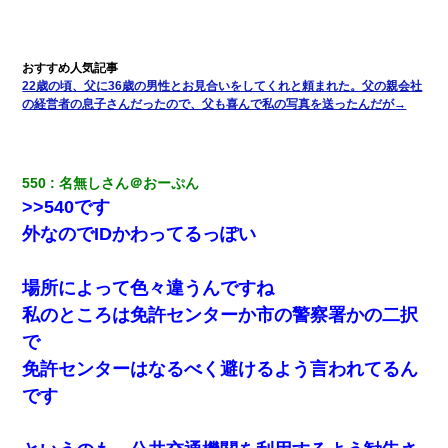
彼女(美人女医)にネックレスをプレゼント。「こんな安物を渡すく
らいなら、渡さないほうがマシだからね」→ ６０万したと話した
ら・・・
22歳の頃、父に36歳の男性とお見合いをしてくれと頼まれた。父の親会社
の経営者の息子さんだったので、父も喜んで私の写真を送ったんだが→
出張中の旦那から『フリンしやがって、このクズ』と電話が。私
「本当に家まで来たの？証拠は？」旦那「俺の言葉が信じられな
いのか！」→ 離婚後
550
名無しさん＠おーぷん
10年ほど前、息子がまだ年中だった時に離婚したんだけど、一昨
>>540です
年の暮れに突然息子が職場を訪ねてきた。
外なのでIDかわってるっぽい
父が他界→父のフリン相手『どうか相続を放棄して下さい、昔の
ことは謝ります。ごめんなさい…』私「お子さんはフリン略奪婚
場所によって色々違うんですね
って知ってるの？」相手『 』結果→
私のところは免許センターか市の警察署かの二択
で
夫の友達がBBQを定期的に開催して夫婦で参加してたんだけど、
女性側のリーダーみたいな人に「BBQは友達とやりなよ！」と言
免許センターはなるべく避けるよう言われてるん
われて…
です
ケーキバイキングにいた単独の50くらいのオッサン、強烈だっ
た。