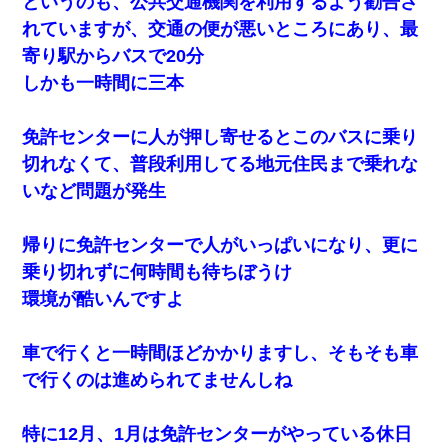
というのも、公共交通機関を利用するよう勧告さ
れていますが、交通の便が悪いところにあり、最
妊娠中に「おいこのブタ女！てめー席譲れ！」と絡まれ腹を殴る
寄り駅からバスで20分
真似された。泣きながら夫に話すと一年後に…
しかも一時間に三本
上司「何なの、この書類！！」私「あの‥」上司「今は私が話し
てるの！」私「ですから」上司「黙って聞きなさい！」私「それ
免許センターに人が押し寄せるとこのバスに乗り
は」上司「言い訳しない！」→結果ｗｗｗｗｗ
切れなくて、普段利用してる地元住民まで乗れな
いなど問題が発生
帰りに免許センターで人がいっぱいになり、更に
乗り切れずに何時間も待ちぼうけ
環境が酷いんですよ
車で行くと一時間ほどかかりますし、そもそも車
で行くのは進められてませんしね
特に12月、1月は免許センターがやっている休日