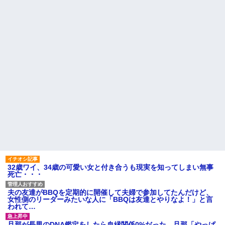
オペレーター「中国人があな
談で言ったのに本気に取られて
たのロ座を利用しています」私
離婚を言い渡された
「そんなはずない！」
→Amazonで買い物をした後、
彼女と結婚の話をしていた時
とんでもない事態に…
に言われたことが衝撃だった
建築家の男と不倫関係の私。
主な税金の成り立ちを調べて
我が家を建てたのはその不倫相
みたよ
手。
【朗報】 女子「恋愛テクで気
を引く男より、こういう男の方
が1億倍良い男です」→結果
「2年間、たぶん1日4回は握っ
てた」ラスベガスで買った3,000
円のキーホルダーを調べたら
ハードオフに売っていた4万
4000円のフィギュアがヤバすぎ
るｗｗｗｗｗｗ「こんな高い
の？ｗｗ」「逆に超安い」
私「ちょっと、人の家の金庫
触らないでよ！」キチママ『そ
こに金庫があったから、開けて
32歳ワイ、34歳の可愛い女と付き合うも現実を知ってしまい無事
みようとしただけ☆』義兄「泥
死亡・・・
は出てけ！二度と来るな！」結
果・・・
私「初めて飲む味だけどなん
夫の友達がBBQを定期的に開催して夫婦で参加してたんだけど、
のお茶？」彼「ちっ！」私「」
女性側のリーダーみたいな人に「BBQは友達とやりなよ！」と言
われて…
【GIF】JSのカンチョーワロ
タ
旦那が長男のDNA鑑定をしたら血縁関係0%だった。旦那「やっぱ