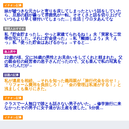
妹が嘘つきな元カレと寄りを戻してしまったという話をしていた
ら、旦那の顔が曇って雰囲気が一転。そそくさと話を切り上げて
いつもより早く寝付いてしまった…｜生活｜ワロタあんてな
私『貯金貯まったし、やっと家建てられるね！』夫「実家を二世
帯住宅にした。それに貯金使った」→私『離婚しよう』夫「え
っ」私『使った貯金はあげるから』→すると…
22歳の頃、父に36歳の男性とお見合いをしてくれと頼まれた。父
の親会社の経営者の息子さんだったので、父も喜んで私の写真を
送ったんだが→
私が遺産を相続。→それを知った義両親が「旅行代金を出せ！」
「リフォーム費用を負担しろ！」「金の管理は私達がする！」と
浅ましくも集りにきた。
クラスで一人無口で誰とも話さない男子がいた。→修学旅行に来
なかったその男子に女子達がお土産を渡した。5分後…
日航機墜落事故の「ここからは日本語で大丈夫ですよ〜」の絶望
感がヤバイ・・・