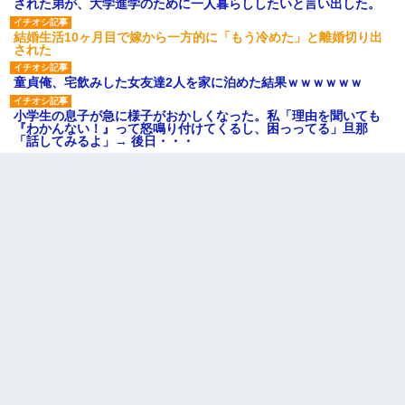
された弟が、大学進学のために一人暮らししたいと言い出した。
結婚生活10ヶ月目で嫁から一方的に「もう冷めた」と離婚切り出
された
童貞俺、宅飲みした女友達2人を家に泊めた結果ｗｗｗｗｗｗ
小学生の息子が急に様子がおかしくなった。私「理由を聞いても
『わかんない！』って怒鳴り付けてくるし、困っってる」旦那
「話してみるよ」→ 後日・・・