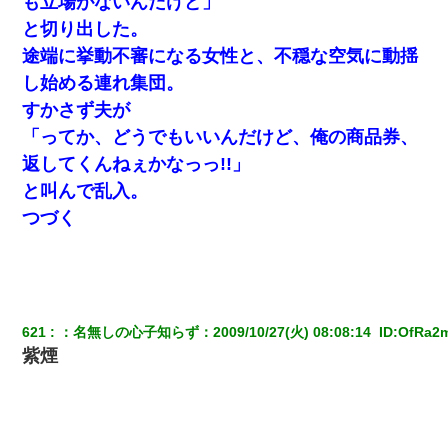
も立場がないんだけど」
てもらえて良かったな！』→
と切り出した。
途端に挙動不審になる女性と、不穏な空気に動揺
【衝撃】職場に入って来た綺麗な新人さんに職場を案内すること
に → 新人「ドンッ！」私「！？」→ 突然、突き飛ばされて左手
し始める連れ集団。
の甲を踏みつけられて…
すかさず夫が
「ってか、どうでもいいんだけど、俺の商品券、
返してくんねぇかなっっ!!」
と叫んで乱入。
つづく
621
：
名無しの心子知らず
：
2009/10/27(火) 08:08:14 
 ID:
OfRa2
紫煙