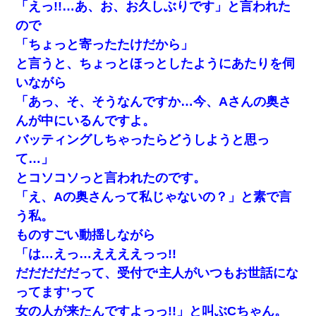
「えっ!!…あ、お、お久しぶりです」と言われた
ので
今日夫の実家に泊ったんだけど、朝起きたら股間がなんかモッコ
リしてた
「ちょっと寄ったたけだから」
と言うと、ちょっとほっとしたようにあたりを伺
ずっとニートだと思ってた同居の義弟が投資で旦那より稼いでる
いながら
とか知らなかった…
「あっ、そ、そうなんですか…今、Aさんの奥さ
んが中にいるんですよ。
【悲報】姉と入浴中に大きくなってしまった結果ｗｗｗｗｗｗｗ
ｗ
バッティングしちゃったらどうしようと思っ
て…」
我が家のガレージに見知らぬ車。俺「もしもし、玄関にもシャッ
とコソコソっと言われたのです。
ターリモコンあるだろ？DOWNのボタン押してｗ」→ 待つこと１
時間弱・・・
「え、Aの奥さんって私じゃないの？」と素で言
う私。
【画像】女上司(30)「終電なくなったね…部屋くる？」ワイ「行
ものすごい動揺しながら
きます！」
「は…えっ…ええええっっ!!
だだだだだって、受付で‘主人がいつもお世話にな
昨日37歳のおばさんと行為したんだけどめちゃくちゃだった
ってます’って
女の人が来たんですよっっ!!」と叫ぶCちゃん。
医者「糖尿病で余命1年です」 ワイ「知らんわｗどうせ死ぬなら