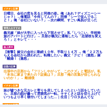
日曜日、会社の窓を見ると同僚の姿。俺（あれ？ディズニーシー
じゃ？）→俺電話「今何してんの？」同僚「シーで並んでるこ
と！」俺「会社にいない？」→次の瞬間、すごい鳥肌が立った
義兄嫁「娘が大学に入ったら下宿させて」私「しつこい、学校斡
旋のアパートに行け」→ 旦那が義兄に通報したら「志望校を変え
ろ！」とキレて・・・
【衝撃】嫁父の会社に勤続１０年、手取り１４万 → 俺「２２万も
らえる会社から誘われた。転職したい」義父「クビ！（激怒」嫁
「離婚！（激怒」
出張中の旦那から『フリンしやがって、このクズ』と電話が。私
「本当に家まで来たの？証拠は？」旦那「俺の言葉が信じられな
いのか！」→ 離婚後
妹が嘘つきな元カレと寄りを戻してしまったという話をしていた
ら、旦那の顔が曇って雰囲気が一転。そそくさと話を切り上げて
いつもより早く寝付いてしまった…｜生活｜ワロタあんてな