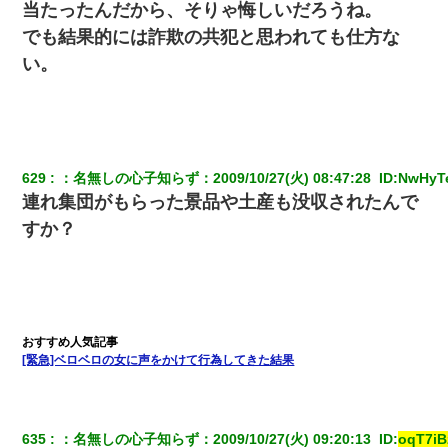
当たったんだから、そりゃ悔しいだろうね。
でも結果的には詐欺の共犯と思われても仕方な
い。
629
：
名無しの心子知らず
：
2009/10/27(火) 08:47:28 
 ID:
NwHyT
連れ集団がもらった景品や土産も没収されたんで
すか？
[緊急]ベロベロの女に声をかけて行為してきた結果
635
：
名無しの心子知らず
：
2009/10/27(火) 09:20:13 
 ID:
oqT7iB