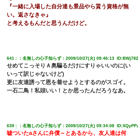
『一緒に入場した自分達も景品やら貰う資格が無
い。返さなきゃ』
と考えるもんだと思うんだけど。
641
：
名無しの心子知らず
：
2009/10/27(火) 09:46:13 
 ID:
BWj782
せめてこっそりＡ奥騙るだけにすりゃいいのに(い
いって訳じゃないけど)
更に友達誘って恩を着せようとするのがスゴイ。
一石二鳥！私頭いい！とか思ったんだろうなあ。
639
：
名無しの心子知らず
：
2009/10/27(火) 09:34:08 
 ID:
XQyPP
嘘ついたaさんに弁償～とあるから、友人達は何