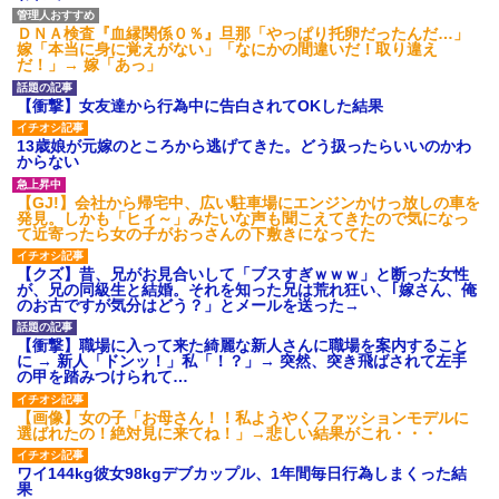
ＤＮＡ検査『血縁関係０％』旦那「やっぱり托卵だったんだ…」
嫁「本当に身に覚えがない」「なにかの間違いだ！取り違え
だ！」→ 嫁「あっ」
【衝撃】女友達から行為中に告白されてOKした結果
13歳娘が元嫁のところから逃げてきた。どう扱ったらいいのかわ
からない
【GJ!】会社から帰宅中、広い駐車場にエンジンかけっ放しの車を
発見。しかも「ヒィ～」みたいな声も聞こえてきたので気になっ
て近寄ったら女の子がおっさんの下敷きになってた
【クズ】昔、兄がお見合いして「ブスすぎｗｗｗ」と断った女性
が、兄の同級生と結婚。それを知った兄は荒れ狂い、｢嫁さん、俺
のお古ですが気分はどう？」とメールを送った→
【衝撃】職場に入って来た綺麗な新人さんに職場を案内すること
に → 新人「ドンッ！」私「！？」→ 突然、突き飛ばされて左手
の甲を踏みつけられて…
【画像】女の子「お母さん！！私ようやくファッションモデルに
選ばれたの！絶対見に来てね！」→悲しい結果がこれ・・・
ワイ144kg彼女98kgデブカップル、1年間毎日行為しまくった結
果