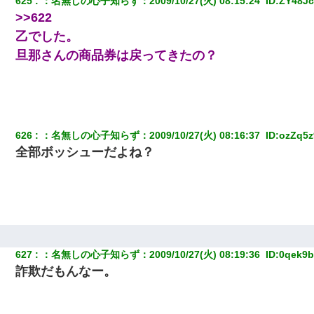
625
：
名無しの心子知らず
：
2009/10/27(火) 08:15:24 
 ID:
ZY48J
>>622
乙でした。
旦那さんの商品券は戻ってきたの？
626
：
名無しの心子知らず
：
2009/10/27(火) 08:16:37 
 ID:
ozZq5z
全部ボッシューだよね？
627
：
名無しの心子知らず
：
2009/10/27(火) 08:19:36 
 ID:
0qek9
詐欺だもんなー。