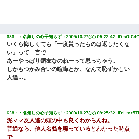
636
：
名無しの心子知らず
：
2009/10/27(火) 09:22:42 
 ID:
sOIC4
いくら悔しくても「一度貰ったものは返したくな
い」って一言で
あーやっぱり類友なのねーって思っちゃう。
しかもつかみ合いの喧嘩とか、なんて恥ずかしい
人達…。
638
：
名無しの心子知らず
：
2009/10/27(火) 09:25:32 
 ID:
Lrnz5T
泥ママ友人達の頭の中も良くわからんね。
普通なら、他人名義を騙っているとわかった時点
で