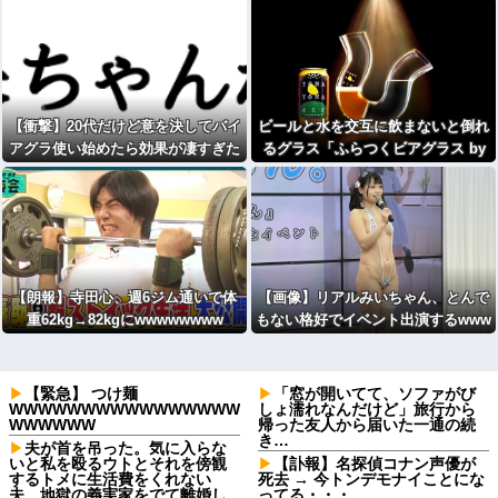
【衝撃】20代だけど意を決してバイ
ビールと水を交互に飲まないと倒れ
アグラ使い始めたら効果が凄すぎた
るグラス「ふらつくビアグラス by
wwww
よなよなエール」販売開始
【朗報】寺田心、週6ジム通いで体
【画像】リアルみいちゃん、とんで
重62kg→82kgにwwwwwwww
もない格好でイベント出演するwww
wwwwwww
【緊急】 つけ麺
「窓が開いてて、ソファがび
WWWWWWWWWWWWWWWW
しょ濡れなんだけど」旅行から
WWWWWW
帰った友人から届いた一通の続
き…
夫が首を吊った。気に入らな
いと私を殴るウトとそれを傍観
【訃報】名探偵コナン声優が
するトメに生活費をくれない
死去 → 今トンデモナイことにな
夫…地獄の義実家をでて離婚し
ってる・・・