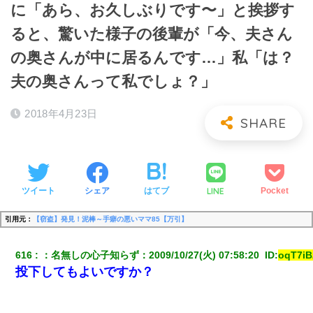
に「あら、お久しぶりです〜」と挨拶す
ると、驚いた様子の後輩が「今、夫さん
の奥さんが中に居るんです…」私「は？
夫の奥さんって私でしょ？」
2018年4月23日
LINE
ツイート
シェア
はてブ
Pocket
引用元：
【窃盗】発見！泥棒～手癖の悪いママ85【万引】
616
：
名無しの心子知らず
：
2009/10/27(火) 07:58:20 
 ID:
oqT7iB
投下してもよいですか？