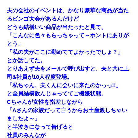
夫の会社のイベントは、かなり豪華な商品が当た
生保レディと行為する為に駆け引きしてみた結果ｗｗｗｗｗｗｗ
るビンゴ大会があるんだけど
ｗｗｗｗｗ
どうも結構いい商品が当たったと見て、
「こんなに色々もらっちゃって～ホントにありが
【衝撃】婚約者「兄と結婚はするけど嫁入りするわけじゃない。
お互い干渉はしないようにしましょう」→ その後に結納金の話を
とう」
したので、母が・・・
「私の夫がここに勤めててよかったでしょ？」
とか話してた。
友人とふたりで山口に旅行した時の事。レンタカーを借りて山の
中の道を走っていたら、突然ガガッ！って音がして…
とりあえず夫をメールで呼び出すと、夫と共に上
司&社員が10人程度登場。
元夫の連れ子「俺の結婚式の時くらい、母親としての責任を果た
「私ちゃん、夫くんに会いに来たのかっっ!!」
そうとは思わないのか！」→どうも連れ子は…
と全員結構飲んじゃっててご機嫌状態。
Cちゃんが女性を指差しながら
私「結婚やめるわ」 婚約者「え？なんでなんで？」 → 放置した
結果…｜生活｜ワロタあんてな
「Aさんの家族だって言うからお土産渡しちゃい
ましたよ～」
【画像】女の子「お母さん！！私ようやくファッションモデルに
と半泣きになって告げると
選ばれたの！絶対見に来てね！」→悲しい結果がこれ・・・
社員のみんなが