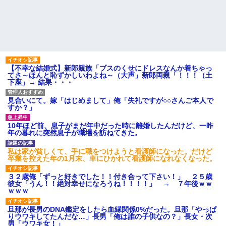
義兄嫁が「自己破産になる。
アンタのせいだ」と電話を寄越
実家に住んでる兄から「盆に
した。夫が確認すると借金は判
泊まりに来るなら嫁と子供に菓
明分だけで500万円。ブランドバ
子のひとつでも持ってきてよ」
ッグや時計をカードで買いサ...
って言われた。自分の実家に帰
るのに手土産なんて考えたこと
お気に入りの喫茶店のパート
なかった…
の口臭についてマスターにメモ
を渡した。その後は店員が無表
パート辞めるって報告した時
情になり、マスターも…
に迷惑だって言ってくる社員が
【不幸な結婚式】新郎親族「ブスのくせにドレスなんか着ちゃっ
いて、その人の不満を言い返し
ハードオフに売っていた4万
てさ～ほんと恥ずかしいわよね～（大声」新郎両親「！！！（土
てしまった
4000円のフィギュアがヤバすぎ
下座」→ 結果・・・
るｗｗｗｗｗｗ「こんな高い
【警告】職務経歴書の『最初
の？ｗｗ」「逆に超安い」
の5行に書くべきこと』がこれ
見合いにて。嫁「はじめまして」俺「失礼ですが○○さんご本人で
私「ちょっと、人の家の金庫
主な税金の成り立ちを調べて
すか？」
触らないでよ！」キチママ『そ
みたよ
こに金庫があったから、開けて
みようとしただけ☆』義兄「泥
10年ほど前、息子がまだ年中だった時に離婚したんだけど、一昨
は出てけ！二度と来るな！」結
年の暮れに突然息子が職場を訪ねてきた。
果・・・
私「初めて飲む味だけどなん
私は家が貧しくて、手に職をつけようと看護師になった。だけど
のお茶？」彼「ちっ！」私「」
卒業を控えた年の1月末、車にひかれて看護師になれなくなった。
【GIF】JSのカンチョーワロ
タ
３２歳俺「ずっと好きでした！！付き合って下さい！」 ２５歳
彼女「うん！！絶対幸せになろうね！！！！」 → ７年後ｗｗ
後続車にクラクションを鳴ら
ｗｗｗ
され彼氏が逆切れ。「何クラク
ション鳴らしてんだ！降りてこ
いよ！」と怒鳴りだし...
旦那が長男のDNA鑑定をしたら血縁関係0%だった。旦那「やっぱ
りウワキしてたんだな…」長男「俺は誰の子供なの？」長女・次
【衝撃】報酬100万円超の治験
男「ウワキ女！」
募集がこちらｗｗｗｗｗ(※画像