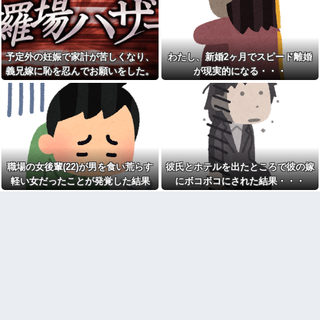
れてきた"あるもの"に思わず涙
「美味しそう♪」→俺「生きたま
がこぼれて…
ま捌かれて可哀想だろ！サイコ
何度もお金を貸してきたシン
パスか？」←お前らどっち？
ママ妹が、今度はランドセル代
40℃の熱出して仕事休んだら
と制服代まで要求してきた。そ
上司にむっちゃ切れられた
予定外の妊娠で家計が苦しくなり、
わたし、新婚2ヶ月でスピード離婚
の裏事情を知って頭を抱えるこ
とに…
「仕事にあぶれたから雇って
義兄嫁に恥を忍んでお願いをした。
が現実的になる・・・
ほしい、なんでもする」とキチ
お前ら「日本も核武装汁！」
その返事が予想外すぎて…
ママがやってきた
←１万発の核弾頭どこに
トメ「お腹の子は孫と認めな
イーロン・マスク「中国のロ
い！」とイキるクソトメに父親
ボットはデタラメで遠隔操作し
不明のコトメ子を引き合いに出
てるだけ」
した私。トメ「米軍の血筋
【画像】森高千里(55) 「ミニ
よ！」私「〇〇じゃないです
スカートはとてもムリよ若い子
か」←得体の知れない～はお前
には負けるわ」←ワイらにはブ
（コトメ）のところだろｗ
職場の女後輩(22)が男を食い荒らす
彼氏とホテルを出たところで彼の嫁
ッ刺さりまくってしまうw w w
【衝撃】秋田県の超エリート
軽い女だったことが発覚した結果
にボコボコにされた結果・・・
w w w
幹部、オンライン会見に「バス
【画像】美人インフルエンサ
ローブ姿＋タバコ」で登場し大
ーさん「20歳でアルファード一
問題に
括で買えちゃう私って素敵」←
家族4人食費月2万円献立がXで
これってガチなん？それともネ
話題に「子どもの成長期には月8
タなん？w w w w w w w w w
万円は必要」「業務スーパー活
【驚愕】女さん「43億円注文
用なら可能かも」
して………キャンセルっと！」
彼女とレストランに行って、
←こいつの目的って一体なんな
俺がソファーに座ったら彼女が
の？？？？？？？
「えっ？」という顔に。俺「ソ
【大炎上】 ふつうの日本人、
ファーになんかついてた？」彼
ガチで滅びそう…
女「いや、別に…」→食事後、
彼女から…