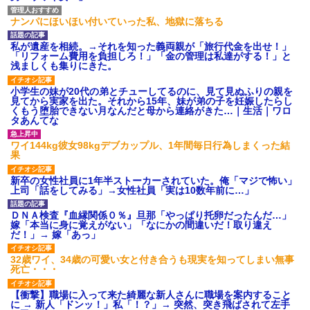
あり)
ナンパにほいほい付いていった私、地獄に落ちる
【ネット騒然】惨殺されたタ
ワマン頂き女子のこの動画、す
げえええええｗｗｗｗｗｗｗｗ
私が遺産を相続。→それを知った義両親が「旅行代金を出せ！」
ｗｗｗ
「リフォーム費用を負担しろ！」「金の管理は私達がする！」と
【愕然】白のクラウン俺氏、
浅ましくも集りにきた。
高速道路左車線を制限速度で走
った結果wwwwwwwwwwww
小学生の妹が20代の弟とチューしてるのに、見て見ぬふりの親を
百年の恋12-899 食べた量を
見てから実家を出た。それから15年、妹が弟の子を妊娠したらし
張り合ってくる
くもう堕胎できない月なんだと母から連絡がきた…｜生活｜ワロ
タあんてな
【悲報】佐藤輝明・・・２軍
でも盛大にやらかす←あまり悲
しませないでくれ
ワイ144kg彼女98kgデブカップル、1年間毎日行為しまくった結
果
新卒の女性社員に1年半ストーカーされていた。俺「マジで怖い」
上司「話をしてみる」→女性社員「実は10数年前に…」
ＤＮＡ検査『血縁関係０％』旦那「やっぱり托卵だったんだ…」
嫁「本当に身に覚えがない」「なにかの間違いだ！取り違え
だ！」→ 嫁「あっ」
32歳ワイ、34歳の可愛い女と付き合うも現実を知ってしまい無事
死亡・・・
【衝撃】職場に入って来た綺麗な新人さんに職場を案内すること
に → 新人「ドンッ！」私「！？」→ 突然、突き飛ばされて左手