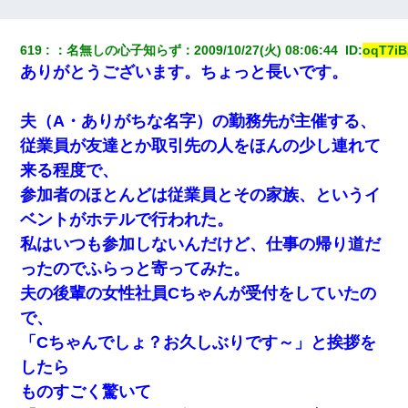
【悲報】お風呂で父親と姉が完全に行為してるんだが...
619
：
名無しの心子知らず
：
2009/10/27(火) 08:06:44 
 ID:
oqT7iB
ワイ144kg彼女98kgデブカップル、1年間毎日行為しまくった結
ありがとうございます。ちょっと長いです。
果
三年働いてたパートを突然クビになった。しかし元職場の主要取
夫（A・ありがちな名字）の勤務先が主催する、
引先のトップが母方の叔父だったので…
従業員が友達とか取引先の人をほんの少し連れて
来る程度で、
彼氏の家に泊まる事になり、ゲームで盛り上がってさぁ寝よう！
と電気を消すとミシッって音が…彼「ちょっと待ってて」→勢い
参加者のほとんどは従業員とその家族、というイ
よくドアを開けるとなんと…
ベントがホテルで行われた。
私はいつも参加しないんだけど、仕事の帰り道だ
放置子が病院送りになったらしい → 俺（二度と帰ってくるなよ…
嫁を半身不随にしやがった恨みは、正直こんなもんじゃ晴れな
ったのでふらっと寄ってみた。
い）
夫の後輩の女性社員Cちゃんが受付をしていたの
で、
嫁に不倫されたから嫁と不倫相手に1000万の慰謝料請求した
「Cちゃんでしょ？お久しぶりです～」と挨拶を
したら
嫁が弁護士を連れてきて「悪いと思うなら慰謝料を払って離婚し
ろ」→ 俺「完全に恐喝になってますね」「お前、これが詐欺だっ
ものすごく驚いて
て知ってる？」