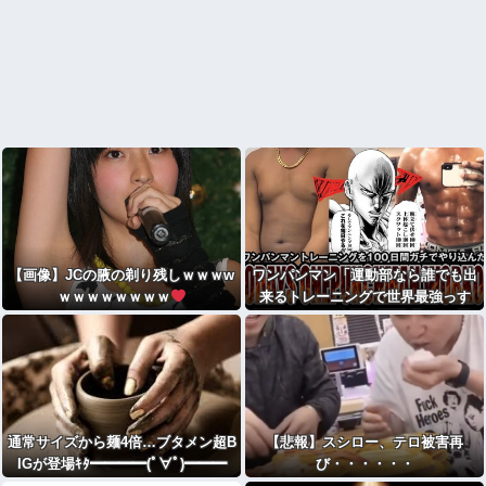
【画像】JCの腋の剃り残しｗｗｗw
ワンパンマン「運動部なら誰でも出
ｗｗｗｗｗｗｗｗ
来るトレーニングで世界最強っす
笑」
なろうじゃん
通常サイズから麺4倍…ブタメン超B
【悲報】スシロー、テロ被害再
IGが登場ｷﾀ━━━━(ﾟ∀ﾟ)━━━
び・・・・・・
━!!