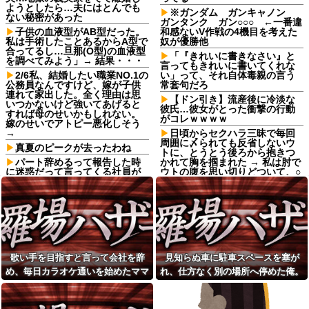
ようとしたら…夫にはとんでも
※ガンダム ガンキャノン
ない秘密があった
ガンタンク ガン○○○ ←一番違
子供の血液型がAB型だった。
和感ないV作戦の4機目を考えた
私は手術したことあるからA型で
奴が優勝他
合ってるし…旦那(O型)の血液型
「『きれいに書きなさい』と
を調べてみよう」→ 結果・・・
言ってもきれいに書いてくれな
2/6私、結婚したい職業NO.1の
い」って、それ自体毒親の言う
公務員なんですけど、嫁が子供
常套句だろ
連れて家出した。全く理由は思
【ドン引き】流産後に冷淡な
いつかないけど強いてあげると
彼氏…彼女がとった衝撃の行動
すれば母のせいかもしれない。
がコレｗｗｗｗ
嫁のせいでアトピー悪化しそう
→
日頃からセクハラ三昧で毎回
周囲に〆られても反省しないウ
真夏のピークが去ったわね
トに、とうとう後ろから抱きつ
パート辞めるって報告した時
かれて胸を掴まれた → 私は肘で
に迷惑だって言ってくる社員が
ウトの腹を思い切りどついて、○
いて、その人の不満を言い返し
玉あたりを蹴飛ばし…
てしまった
【正論】彫り師YouTuber「刺
ATMで何度も入出金を繰り返
青タトゥー入れてる奴は全員バ
す人に声をかけた若い女性にモ
カです。偏見は正しい。すごい
ヤっとする。若い人ってそんな
民度低い」
余裕ないのかな？
【朗報】寺田心、週6ジム通い
友達の家に遊びに行ったらア
で体重62kg→82kgに
歌い手を目指すと言って会社を辞
見知らぬ車に駐車スペースを塞が
ルバムに私の写真が飾ってあっ
wwwwwwww
た。しかも私が知らない写真
め、毎日カラオケ通いを始めたママ
れ、仕方なく別の場所へ停めた俺。
【動画】女子高生陸上競技
レストランで。夫婦「今日は
会、開始9秒で乳〇が見えるハプ
友。嫌な予感は見事に当たってしま
気づけばパトカーまで来る騒ぎにな
娘の誕生日なんです」店員
ニング⇒！！！！
い…
って…
「少々お待ちください」→運ば
スッポン解体動画を見る彼女