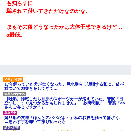
も知らずに
騙されて付いてきただけなのかな。
まぁその後どうなったかは大体予想できるけど…
a最低。
17年飼っていた犬が亡くなった。鼻水垂らし嗚咽する私に、猫が
近づいて頭突きをしてきて…
【唖然】帰宅したら旦那のスポーツカーが消えていた。警察『目
立つし、すぐ見つかるかもしれません』→ 数時間後・・警察『××
さんご存じですか？』
姉旦那の友達「ほんとのパパだよ～」私のお腹を触ってほざく。
→思わず手を叩いて振り払ったら…