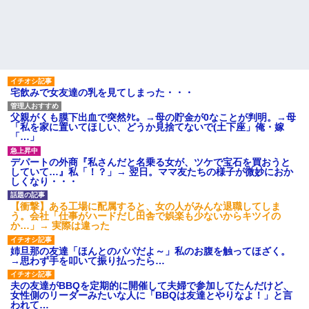
宅飲みで女友達の乳を見てしまった・・・
父親がくも膜下出血で突然ﾀﾋ。→母の貯金が0なことが判明。→母
「私を家に置いてほしい、どうか見捨てないで(土下座」俺・嫁
「…」
デパートの外商『私さんだと名乗る女が、ツケで宝石を買おうと
していて…』私「！？」→ 翌日。ママ友たちの様子が微妙におか
しくなり・・・
【衝撃】ある工場に配属すると、女の人がみんな退職してしま
う。会社「仕事がハードだし田舎で娯楽も少ないからキツイの
か…」→ 実際は違った
姉旦那の友達「ほんとのパパだよ～」私のお腹を触ってほざく。
→思わず手を叩いて振り払ったら…
夫の友達がBBQを定期的に開催して夫婦で参加してたんだけど、
女性側のリーダーみたいな人に「BBQは友達とやりなよ！」と言
われて…