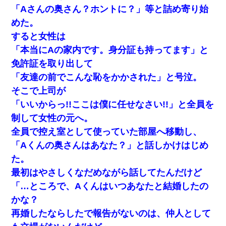
「Aさんの奥さん？ホントに？」等と詰め寄り始
彼にプロポーズされたんだけど、実は資産家だと知って婚約破棄
した。B子「A男くんと別れたって本当？私が付き合ってもい
めた。
い？」
すると女性は
「本当にAの家内です。身分証も持ってます」と
新卒の女性社員に1年半ストーカーされていた。俺「マジで怖い」
上司「話をしてみる」→女性社員「実は10数年前に…」
免許証を取り出して
「友達の前でこんな恥をかかされた」と号泣。
【驚愕】5000円でＪＫと行為してきたが後悔しかない…
そこで上司が
「いいからっ!!ここは僕に任せなさい!!」と全員を
男だけどリベンジポノレノの被害者になって未だに人生が立ち直
せない
制して女性の元へ。
全員で控え室として使っていた部屋へ移動し、
【まぬけ】夫「離婚だ！」私「わかった。で？」夫「慰謝料
「Aくんの奥さんはあなた？」と話しかけはじめ
だ！」私「いいけど弁護士通して。私も請求する」夫「」
た。
最初はやさしくなだめながら話してたんだけど
22歳の頃、父に36歳の男性とお見合いをしてくれと頼まれた。父
の親会社の経営者の息子さんだったので、父も喜んで私の写真を
「…ところで、Aくんはいつあなたと結婚したの
送ったんだが→
かな？
再婚したならしたで報告がないのは、仲人として
【報告者がキチ】嫁「妊娠した」俺『それじゃあ皆に祝ってもら
おう』友人達を家に連れ帰ってホームパーティー→俺『皆に祝え