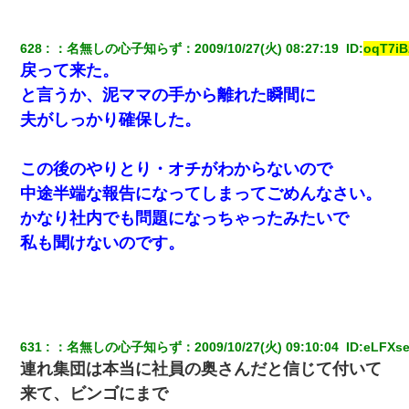
628
：
名無しの心子知らず
：
2009/10/27(火) 08:27:19 
 ID:
oqT7iB
戻って来た。
と言うか、泥ママの手から離れた瞬間に
夫がしっかり確保した。
この後のやりとり・オチがわからないので
中途半端な報告になってしまってごめんなさい。
かなり社内でも問題になっちゃったみたいで
私も聞けないのです。
631
：
名無しの心子知らず
：
2009/10/27(火) 09:10:04 
 ID:
eLFXs
連れ集団は本当に社員の奥さんだと信じて付いて
来て、ビンゴにまで