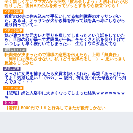
全く親しくないママ友Aから突然「飲み会しよう」と誘われたがお
断りした。後日Aの企みを知ってゾッとするやら腹立つやら！
近所のお寺に住み込みで手伝いしてる知的障害のオッサンがい
た。ある日、オッサンが火かき棒を持って顔を真っ赤にしながら
走り回っていて…
妹が嘘つきな元カレと寄りを戻してしまったという話をしていた
ら、旦那の顔が曇って雰囲気が一転。そそくさと話を切り上げて
いつもより早く寝付いてしまった…｜生活｜ワロタあんてな
転職先が決まったので退職の意思を伝えたら。上司「無責任」
「簡単には辞めさせない」私（どうせ辞めるし…）→ 思いっきり
反論をしてみた
とっさに女児を捕まえたら変質者扱いされた。母親「あっち行っ
てよ！気持ち悪い！（ｼｯｼｯ」→ 後日、俺を見つけた母親がすっ飛
んできて・・・
【悲報】姉と入浴中に大きくなってしまった結果ｗｗｗｗｗｗｗ
ｗ
【驚愕】5000円でＪＫと行為してきたが後悔しかない…