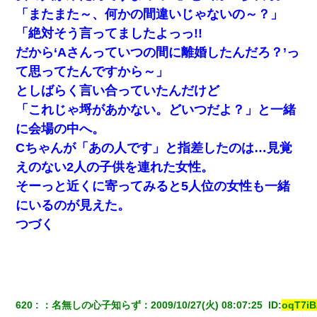
食べる量増やすわｗ」→結果ｗｗｗｗｗ
「またまた～、何かの間違いじゃないの～？」
「絶対そう言ってましたよっっ!!
旦那の元カノをSNSで探して写真を保存して顔面評価スレで写真
だから‘Aさんっていつの間に離婚したんだろ？’っ
を晒してた。ほとんどがブスという評価の中で二人ほど意外に好
評価で苦々しく思った
て思ってたんですから～」
としばらく言い合っていたんだけど
[緊急]ベロベロの女に声をかけて行為してきた結果
「これじゃ埒があかない。どいつだよ？」と一緒
に会場の中へ。
妻が亡くなったんだけど正直ガチで嬉しい
Cちゃんが「あの人です」と指差したのは…見覚
えのない2人の子供を連れた女性。
彼氏家「うちは墨入れるのが伝統だから。お前も彫れ」 → 結果…
そーっと近くに寄ってみると5人位の女性も一緒
にいるのが見えた。
13歳娘が元嫁のところから逃げてきた。どう扱ったらいいのかわ
からない
つづく
【悲報】嫁がワイのこと嫌いっぽいから単身赴任した結果
とっさに女児を捕まえたら変質者扱いされた。母親「あっち行っ
620
：
名無しの心子知らず
：
2009/10/27(火) 08:07:25 
 ID:
oqT7iB
てよ！気持ち悪い！（ｼｯｼｯ」→ 後日、俺を見つけた母親がすっ飛
んできて・・・