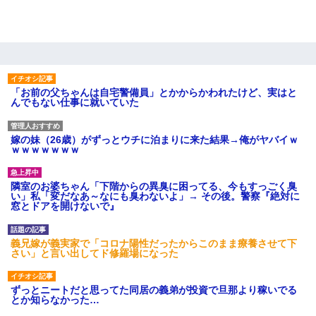
「お前の父ちゃんは自宅警備員」とかからかわれたけど、実はと
んでもない仕事に就いていた
嫁の妹（26歳）がずっとウチに泊まりに来た結果→俺がヤバイｗ
ｗｗｗｗｗｗｗ
隣室のお婆ちゃん「下階からの異臭に困ってる、今もすっごく臭
い」私「変だなあ～なにも臭わないよ」→ その後。警察『絶対に
窓とドアを開けないで』
義兄嫁が義実家で「コロナ陽性だったからこのまま療養させて下
さい」と言い出してド修羅場になった
ずっとニートだと思ってた同居の義弟が投資で旦那より稼いでる
とか知らなかった…