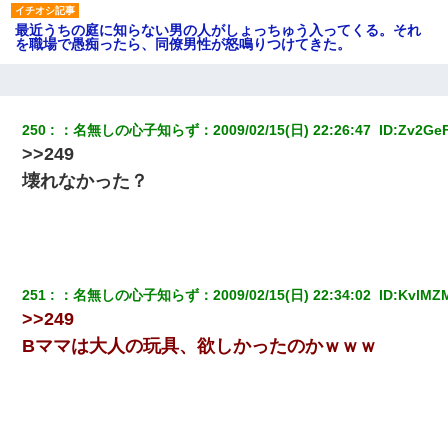
最近うちの庭に知らない男の人がしょっちゅう入ってくる。それ
を職場で愚痴ったら、同僚男性が怒鳴りつけてきた。
32歳ワイ、34歳の可愛い女と付き合うも現実を知ってしまい無事
死亡・・・
250
：
名無しの心子知らず
：
2009/02/15(日) 22:26:47 
 ID:
Zv2Ge
>>249
旦那の元カノをSNSで探して写真を保存して顔面評価スレで写真
を晒してた。ほとんどがブスという評価の中で二人ほど意外に好
壊れなかった？
評価で苦々しく思った
夫に癌の余命宣告。その闘病中に長女から信じられない言葉を受
けた
251
：
名無しの心子知らず
：
2009/02/15(日) 22:34:02 
 ID:
KvlMZ
アパートのドアに『ハンザイ者！この人はさいあくの人です』と
>>249
張り紙が！大家「面倒はごめんだよ」私「はあ」→警察に行き、
見回りで犯人が捕まったが、それが…｜生活｜ヌルポあんてな
Bママは大人の玩具、欲しかったのかｗｗｗ
【悲報】お風呂で父親と姉が完全に行為してるんだが...
10年ほど前、息子がまだ年中だった時に離婚したんだけど、一昨