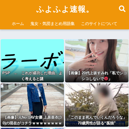
ふよふよ速報。
ホーム
鬼女・気団まとめ用語集
このサイトについて
PSP ← これが成功した理由、よ
【画像】20代上坂すみれ「私でシコ
く考えると謎
シコしないで
」
【画像】元No.1AV女優 上原亜衣(3
「このまま死んでいくんだろうな」
0)の現在がコチラｗｗｗｗｗｗｗｗ
70歳男性が語る“孤独”
ｗｗｗｗｗ