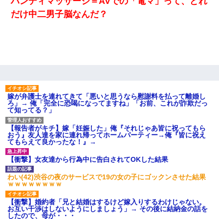
ハンディマッサージ＝AVでの「電マ」って、どれ
だけ中二男子脳なんだ？
嫁が弁護士を連れてきて「悪いと思うなら慰謝料を払って離婚し
ろ」→ 俺「完全に恐喝になってますね」「お前、これが詐欺だっ
て知ってる？」
【報告者がキチ】嫁「妊娠した」俺『それじゃあ皆に祝ってもら
おう』友人達を家に連れ帰ってホームパーティー→俺『皆に祝え
てもらえて良かったな！』→
【衝撃】女友達から行為中に告白されてOKした結果
わい(42)渋谷の夜のサービスで19の女の子にゴックンさせた結果
ｗｗｗｗｗｗｗｗ
【衝撃】婚約者「兄と結婚はするけど嫁入りするわけじゃない。
お互い干渉はしないようにしましょう」→ その後に結納金の話を
したので、母が・・・