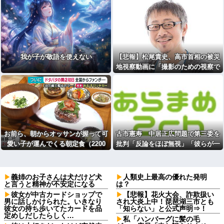
我が子が敬語を使えない
【悲報】松尾貴史、高市首相の被災
地視察動画に「撮影のための視察で
しかない」
お前ら、朝からオッサンが握って可
古市憲寿 中居正広問題で第三委を
愛い子が運んでくる朝定食（2200
批判「反論をほぼ無視」「彼らが一
円）頼める？
方的に言ったことが世の中に定着し
てしまう」橋下徹も同調 [Ailuropo
da melanoleuca★]
義姉のお子さんは犬だけど犬
人類史上最高の優れた発明
と言うと精神が不安定になる
は？
彼女が中古カードショップで
【悲報】花火大会、詐欺扱い
男に話しかけられた。いきなり
され大炎上中！琵琶湖三市とも
彼女の持ち歩いてたカードを品
「知らない」と公式声明⇒！
定めしだしたらしく…
私「ハンバーグに髪の毛