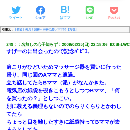
LINE
ツイート
シェア
はてブ
Pocket
引用元：
【窃盗】発見！泥棒～手癖の悪いママ55【万引】
249
：
名無しの心子知らず
：
2009/02/15(日) 22:18:06 
 ID:
ShLWC
すげーのに出会ったので記念ﾊﾟﾋﾟｺ。
肩こりがひどいためマッサージ器を買いに行った
帰り、同じ園のAママと遭遇。
立ち話してたらBママ（泥）がなんかきた。
電気店の紙袋を覗きこもうとしつつBママ、「何
を買ったの？」としつこい。
別に教える義理もないのでのらりくらりとかわし
てたら
ちょっと目を離したすきに紙袋持ってBママが去
ろうとしてた。