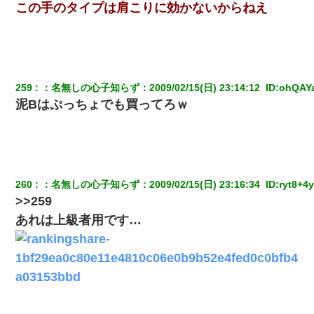
この手のタイプは肩こりに効かないからねえ
結婚生活10ヶ月目で嫁から一方的に「もう冷めた」と離婚切り出
された
彼女(美人女医)にネックレスをプレゼント。「こんな安物を渡すく
らいなら、渡さないほうがマシだからね」→ ６０万したと話した
259
：
名無しの心子知らず
：
2009/02/15(日) 23:14:12 
 ID:
ohQAY
ら・・・
泥Bはぷっちょでも買ってろｗ
私「結婚やめるわ」 婚約者「え？なんでなんで？」 → 放置した
結果…｜生活｜ワロタあんてな
260
：
名無しの心子知らず
：
2009/02/15(日) 23:16:34 
 ID:
ryt8+4
>>259
あれは上級者用です…