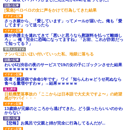
[緊急]ベロベロの女に声をかけて行為してきた結果
さっき嫁から、「愛しています」ってメールが届いた。俺も「愛
してます」って送ったら
嫁が弁護士を連れてきて「悪いと思うなら慰謝料を払って離婚し
ろ」→ 俺「完全に恐喝になってますね」「お前、これが詐欺だっ
て知ってる？」
ナンパにほいほい付いていった私、地獄に落ちる
わい(42)渋谷の夜のサービスで19の女の子にゴックンさせた結果
ｗｗｗｗｗｗｗｗ
医者「糖尿病で余命1年です」 ワイ「知らんわｗどうせ死ぬなら
食べる量増やすわｗ」→結果ｗｗｗｗｗ
日航機墜落事故の「ここからは日本語で大丈夫ですよ〜」の絶望
感がヤバイ・・・
13歳娘が元嫁のところから逃げてきた。どう扱ったらいいのかわ
からない
【悲報】お風呂で父親と姉が完全に行為してるんだが...