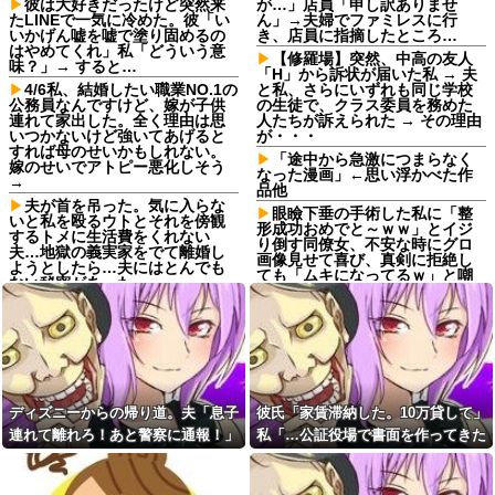
彼は大好きだったけど突然来
が…」店員「申し訳ありませ
たLINEで一気に冷めた。彼「い
ん」→夫婦でファミレスに行
いかげん嘘を嘘で塗り固めるの
き、店員に指摘したところ…
はやめてくれ」私「どういう意
【修羅場】突然、中高の友人
味？」→ すると…
「H」から訴状が届いた私 → 夫
4/6私、結婚したい職業NO.1の
と私、さらにいずれも同じ学校
公務員なんですけど、嫁が子供
の生徒で、クラス委員を務めた
連れて家出した。全く理由は思
人たちが訴えられた → その理由
いつかないけど強いてあげると
が・・・
すれば母のせいかもしれない。
「途中から急激につまらなく
嫁のせいでアトピー悪化しそう
なった漫画」←思い浮かべた作
→
品他
夫が首を吊った。気に入らな
眼瞼下垂の手術した私に「整
いと私を殴るウトとそれを傍観
形成功おめでと～ｗｗ」とイジ
するトメに生活費をくれない
り倒す同僚女、不安な時にグロ
夫…地獄の義実家をでて離婚し
画像見せて喜び、真剣に拒絶し
ようとしたら…夫にはとんでも
ても「ムキになってるｗ」と嘲
ない秘密があった
笑…人の病気と手術を娯楽にす
最近の若手社員は何故かコレ
んなよ！！
を嫌がるらしい
姪「結婚しても子供は産まな
嫁「生ハムを手作りした
い」私「どうして？」→理由を
よ！」俺「それ、生肉のままじ
聞いてみると、思わず少子化の
ゃないか！」→食べてしまった
現実を考えさせられて…
翌日にまさかの事態が…
結婚するという決断って重く
ディズニーからの帰り道。夫「息子
彼氏「家賃滞納した。10万貸して」
私「また郵便がなくなって
ないですか？
る…」知人「一緒に捕まえよ
連れて離れろ！あと警察に通報！」
私「…公証役場で書面を作ってきた
【悲報】強者男性さん「30超
う」→おとりを仕掛けたら泥奥
えてデートの練習とかしてる奴
私「助けて！」駅員「どうしまし
ら考える」→結果・・・
がまんまと引っかかり…
なんなんだ？普通は10代の子供
た！？」→トンデモナイことに…
【後編】我が家で集まりがあ
がいるぞ」