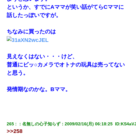
というか、すでにAママが笑い話がてらCママに
妊娠中に「おいこのブタ女！てめー席譲れ！」と絡まれ腹を殴る
真似された。泣きながら夫に話すと一年後に…
話したっぽいですが。
何年か前に妹は離婚している。当時生まれた姪が義弟の子じゃな
ちなみに買ったのは
かったため妹有責での離婚になり…
朝起きたら嫁がいなかった。俺（嫁も嫁実家も電話に出ない…不
安だ）→ 仕事を早退して帰宅すると、嫁と嫁両親と知らない男が
見えなくはない・・・けど、
２人・・・
普通にビッ○カメラでオトナの玩具は売ってない
と思う。
200万を貸したコウトから、追加で400万の申し込み、私「無理。
義弟より娘たちが大事」旦那「娘たちが成人したら別れよう」私
（は？）
発情期なのかな。Bママ。
【戦争】不妊の俺嫁に弟嫁が2日間4歳児を託児 俺嫁はそこまで気
にしてなかったが、あまりにも子供が俺嫁に懐くので最後らへん
顔引きつってた → そして弟嫁が迎えに来た翌日…
高1のとき男に襲われ、不妊の叔母に頼まれて出産。→叔母夫婦が
265
：
名無しの心子知らず
：
2009/02/16(月) 06:18:25 
 ID:
KS4aV
養子縁組してアメリカに子供を連れ帰った。→9・11で叔母夫婦が
亡くなってしまい…
>>258