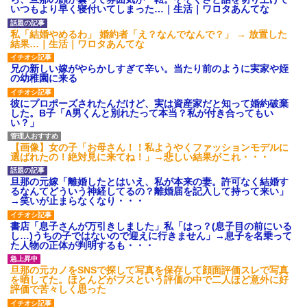
これw w w w w w
で新幹線乗ってウチ（東北）に
いつもより早く寝付いてしまった…｜生活｜ワロタあんてな
泊まりにおいで♪」と会うたびし
【超絶悲報】東科大医学部卒
つこい……「昔パパも一人で乗
の美人YouTuberさん、直美でコ
った」とか時代錯誤すぎ！治安
私「結婚やめるわ」 婚約者「え？なんでなんで？」 → 放置した
メント欄が炎上してしまう…
も防犯も無視して女児を一人で
結果…｜生活｜ワロタあんてな
【画像】最新の浜辺美波さ
遠出させようとする無神経義母
ん、ガチのマジで可愛過ぎてワ
にブチ切れ
兄の新しい嫁がやらかしすぎて辛い。当たり前のように実家や姪
イらをドキドキさせてしまうw w
【前編】自分の息子が放置子
の幼稚園に来る
w w w w w
だった。他所のお宅をピンポン
1/2義弟娘「ママのアソコには
して「あそぼー」と家に上がり
彼にプロポーズされたんだけど、実は資産家だと知って婚約破棄
黒い絵があるんだよ！洗っても
込みおやつをクレクレしてた。
した。B子「A男くんと別れたって本当？私が付き合ってもい
落ちないんだよ！」あー…だか
田舎では普通のことだったので
い？」
らいつも肌を隠してるのね。こ
ママ友に怒鳴られ仰天
んな田舎で刺青バレたら面倒...
私が考えた娘の名前を「画数
ハードオフに売っていた4万
が多い、バランスが悪い」と酷
【画像】女の子「お母さん！！私ようやくファッションモデルに
4000円のフィギュアがヤバすぎ
評してたトメ。命名式に娘を抱
選ばれたの！絶対見に来てね！」→悲しい結果がこれ・・・
るｗｗｗｗｗｗ「こんな高い
っこして「バランスが取りにく
の？ｗｗ」「逆に超安い」
い字ねぇ～あたち自分の名前だ
旦那の元嫁「離婚したとはいえ、私が本来の妻。許可なく結婚す
いっきらーい」
私「ちょっと、人の家の金庫
るなんてどういう神経してるの？離婚届を記入して持って来い」
触らないでよ！」キチママ『そ
主な税金の成り立ちを調べて
→笑いが止まらなくなり・・・
こに金庫があったから、開けて
みたよ
みようとしただけ☆』義兄「泥
書店「息子さんが万引きしました」私「はっ？(息子目の前にいる
は出てけ！二度と来るな！」結
し…)うちの子ではないので迎えに行きません」→息子を名乗って
果・・・
た人物の正体が判明するも・・・
私「初めて飲む味だけどなん
のお茶？」彼「ちっ！」私「」
旦那の元カノをSNSで探して写真を保存して顔面評価スレで写真
【GIF】JSのカンチョーワロ
を晒してた。ほとんどがブスという評価の中で二人ほど意外に好
タ
評価で苦々しく思った
後続車にクラクションを鳴ら