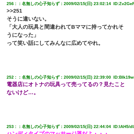
年の暮れに突然息子が職場を訪ねてきた。
256
：
名無しの心子知らず
：
2009/02/15(日) 23:02:14 
 ID:
Zv2Ge
>>251
そうに違いない。
【衝撃】女友達から行為中に告白されてOKした結果
「大人の玩具と間違われてBママに持ってかれそ
彼女にプロポーズしてOK貰った俺、告げられた結婚条件にブチ切
うになった」
れて無事婚約破棄・・・
って笑い話にしてみんなに広めてやれ。
放置子が病院送りになったらしい → 俺（二度と帰ってくるなよ…
嫁を半身不随にしやがった恨みは、正直こんなもんじゃ晴れな
い）
252
：
名無しの心子知らず
：
2009/02/15(日) 22:39:00 
 ID:
BIk19w
17年飼っていた犬が亡くなった。鼻水垂らし嗚咽する私に、猫が
近づいて頭突きをしてきて…
電器店にオトナの玩具って売ってるの？見たこと
ないけど…。
妻「ずっと好きだった人と一緒になりたいから、わかれてくださ
い」→離婚後、娘と実家で生活してると…
婚活パーティーでよく会う美女がいた。こんな完璧な容姿を持っ
てしても結婚て難しいんだなぁ…と思ってた
253
：
名無しの心子知らず
：
2009/02/15(日) 22:44:04 
 ID:
lAH5/dI
ハンディタイプのマッサージ器だよ・・・