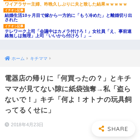
ワイアラサー主婦、昨晩久しぶりに夫と致した結果ｗｗｗｗｗ
結婚生活10ヶ月目で嫁から一方的に「もう冷めた」と離婚切り出
された
テレワーク上司「会議中はカメラ付けろ！」女社員「え、事前連
絡無しは無理」上司「いいから付けろ！」→
ホーム
キチママ
電器店の帰りに「何買ったの？」とキチ
ママが見てない隙に紙袋強奪→私「盗ら
ないで！」キチ「何よ！オトナの玩具飼
ってるくせに」
2018年4月23日