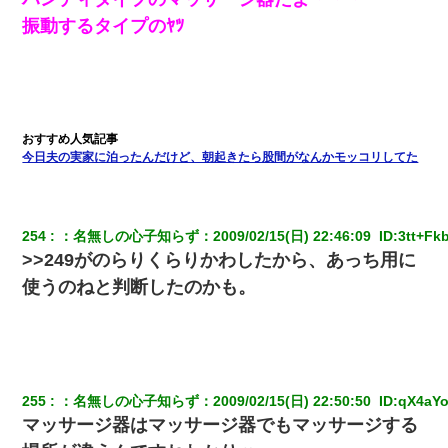
【身体で払わせて】女友達「ごめん、何も言わずにお金貸してく
振動するタイプのﾔﾂ
ださい……」俺「いいよ！いくら？」女友達「10万円ぐら
い……」俺「ほい！10万！」→
私「まとめ買いして冷凍ストックしてる」Ａ「ずるい！クレク
レ！」私「なんでよ」Ａ「ケーチ！バーカ！」→ 後日、Ａ旦那が
凸してきた
今日夫の実家に泊ったんだけど、朝起きたら股間がなんかモッコリしてた
テレワーク上司「会議中はカメラ付けろ！」女社員「え、事前連
絡無しは無理」上司「いいから付けろ！」→
254
：
名無しの心子知らず
：
2009/02/15(日) 22:46:09 
 ID:
3tt+Fk
近所のお寺に住み込みで手伝いしてる知的障害のオッサンがい
た。ある日、オッサンが火かき棒を持って顔を真っ赤にしながら
>>249がのらりくらりかわしたから、あっち用に
走り回っていて…
使うのねと判断したのかも。
友人「酒の勢いで女先輩をホテルに連れ込んだｗｗｗｗｗ」俺
「…」
わい(42)渋谷の夜のサービスで19の女の子にゴックンさせた結果
255
：
名無しの心子知らず
：
2009/02/15(日) 22:50:50 
 ID:
qX4aY
ｗｗｗｗｗｗｗｗ
マッサージ器はマッサージ器でもマッサージする