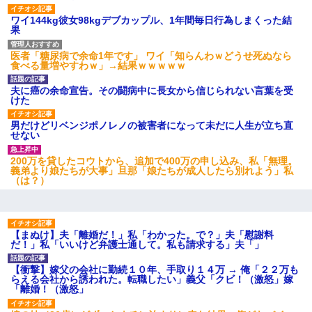
ワイ144kg彼女98kgデブカップル、1年間毎日行為しまくった結
果
医者「糖尿病で余命1年です」 ワイ「知らんわｗどうせ死ぬなら
食べる量増やすわｗ」→結果ｗｗｗｗｗ
夫に癌の余命宣告。その闘病中に長女から信じられない言葉を受
けた
男だけどリベンジポノレノの被害者になって未だに人生が立ち直
せない
200万を貸したコウトから、追加で400万の申し込み、私「無理。
義弟より娘たちが大事」旦那「娘たちが成人したら別れよう」私
（は？）
【まぬけ】夫「離婚だ！」私「わかった。で？」夫「慰謝料
だ！」私「いいけど弁護士通して。私も請求する」夫「」
【衝撃】嫁父の会社に勤続１０年、手取り１４万 → 俺「２２万も
らえる会社から誘われた。転職したい」義父「クビ！（激怒」嫁
「離婚！（激怒」