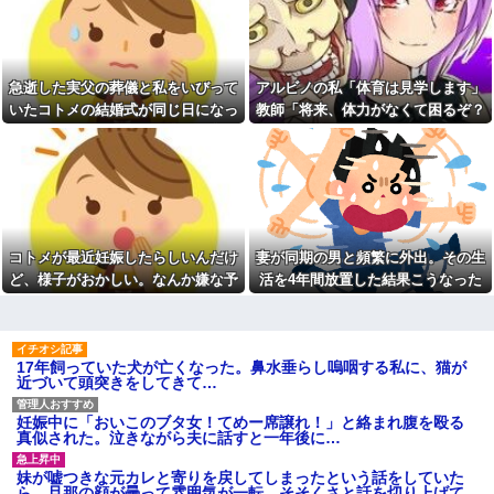
った後に子供の新品クロックス
【修羅場】弟を車で迎えに行
が消えた。犯人のママがカバン
くときにファミレスの駐車場か
に入れるのを見た人もいるのに
ら飛び出してきた男性を轢いて
相手旦那が「証拠は？」と認め
しまった 轢かれた男は傷だらけ
ない…...
で血まみれなのに凄い大声て喚
急逝した実父の葬儀と私をいびって
アルビノの私「体育は見学します」
アタシ何歳に見える？って誘
いて暴れまくり…
い受け風の事言うゴミってまだ
いたコトメの結婚式が同じ日になっ
教師「将来、体力がなくて困るぞ？
【驚愕】デキ婚した相手は出
生存してるよね～
張姫。母の興信所調査で夫婦崩
てしまった。無理にでも来いと言わ
我慢して走れ！」→結果、膝を痛め
ディズニーからの帰り道。夫
壊？！ｗｗｗｗ
れてしまい...
て・・・
「息子連れて離れろ！あと警察
【唖然】浮気バレた旦那が嫁
に通報！」私「助けて！」駅員
に勢いで吐き出した結果ｗｗｗ
「どうしました！？」→トンデ
ｗ
モナイことに…
1/2義弟娘「ママのアソコには
会社に突然「嫁に手を出した
黒い絵があるんだよ！洗っても
だろ」と怒りの電話が入った。
落ちないんだよ！」あー…だか
コトメが最近妊娠したらしいんだけ
妻が同期の男と頻繁に外出。その生
全く心当たりのない俺だった
らいつも肌を隠してるのね。こ
が、事態は思わぬ展開に…
ど、様子がおかしい。なんか嫌な予
活を4年間放置した結果こうなった
んな田舎で刺青バレたら面倒な
【衝撃】ジャンポケ斉藤の妻
事になっちゃうよ…→面倒な事
感がして、コトメにこっそり電話し
さん、夫の求刑7年翌日に
に。
たら...
Instagram更新しSNS民をザワつ
柿の種、以前は柿の種のピー
かせてしまう…
ナッツの方が好きだった
17年飼っていた犬が亡くなった。鼻水垂らし嗚咽する私に、猫が
【速報】女さん、20歳でアル
新卒の時に受けた会社の面接
近づいて頭突きをしてきて…
ファード一括で買ったことを自
で、趣味と地元の話だけして採
慢してしまう
用された
【衝撃】上司「あのさあ田
妊娠中に「おいこのブタ女！てめー席譲れ！」と絡まれ腹を殴る
統合失調症って何がどうヤバ
沼？お前営業車のガソリン抜い
真似された。泣きながら夫に話すと一年後に…
いの？「現実」と「妄想」の境
てない？」俺「はぁ？どういう
界が崩れるってマジ？
ことすか？」上司「自分の車に
妹が嘘つきな元カレと寄りを戻してしまったという話をしていた
入れ替えたりしてない？？」←
義母「小学生になったら一人
ら、旦那の顔が曇って雰囲気が一転。そそくさと話を切り上げて