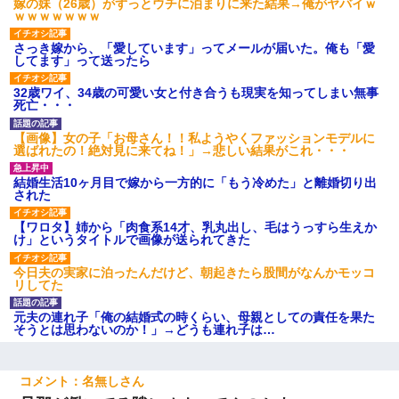
嫁の妹（26歳）がずっとウチに泊まりに来た結果→俺がヤバイｗ
ｗｗｗｗｗｗｗ
さっき嫁から、「愛しています」ってメールが届いた。俺も「愛
してます」って送ったら
32歳ワイ、34歳の可愛い女と付き合うも現実を知ってしまい無事
死亡・・・
【画像】女の子「お母さん！！私ようやくファッションモデルに
選ばれたの！絶対見に来てね！」→悲しい結果がこれ・・・
結婚生活10ヶ月目で嫁から一方的に「もう冷めた」と離婚切り出
された
【ワロタ】姉から「肉食系14才、乳丸出し、毛はうっすら生えか
け」というタイトルで画像が送られてきた
今日夫の実家に泊ったんだけど、朝起きたら股間がなんかモッコ
リしてた
元夫の連れ子「俺の結婚式の時くらい、母親としての責任を果た
そうとは思わないのか！」→どうも連れ子は…
名無し