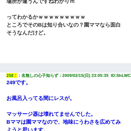
場所が違うんですねわかりｍ
【ワロタ】姉から「肉食系14才、乳丸出し、毛はうっすら生えか
け」というタイトルで画像が送られてきた
ってわかるかｗｗｗｗｗｗｗｗｗ
医者「糖尿病で余命1年です」 ワイ「知らんわｗどうせ死ぬなら
ところでそのBは知り合いなの？園ママなら面白
食べる量増やすわｗ」→結果ｗｗｗｗｗ
そうなんだけど。
【悲報】姉と入浴中に大きくなってしまった結果ｗｗｗｗｗｗｗ
ｗ
嫁に不倫されたから嫁と不倫相手に1000万の慰謝料請求した
258
：
名無しの心子知らず
：
2009/02/15(日) 23:05:35 
 ID:
ShLWC
22歳の頃、父に36歳の男性とお見合いをしてくれと頼まれた。父
の親会社の経営者の息子さんだったので、父も喜んで私の写真を
249です。
送ったんだが→
お風呂入ってる間にレスが。
ホテルに泊まったんだけど従業員が最悪だった。折角の旅行で何
故私が怒鳴られなきゃいけなかったのだ
マッサージ器は壊れてませんでした。
小2の頃、妹と昼寝してたら家が火事になってて気づくと逃げ場が
Bママは園ママなので、地味にうわさを広めてみ
なかった。妹を抱き締めて「ﾀﾋんじゃうよ」って泣いてたら…
ようと思います。