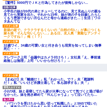
され彼氏が逆切れ。「何クラク
【驚愕】5000円でＪＫと行為してきたが後悔しかない…
ション鳴らしてんだ！降りてこ
いよ！」と怒鳴りだし...
小学生の妹が20代の弟とチューしてるのに、見て見ぬふりの親を
【衝撃】報酬100万円超の治験
見てから実家を出た。それから15年、妹が弟の子を妊娠したらし
募集がこちらｗｗｗｗｗ(※画像
くもう堕胎できない月なんだと母から連絡がきた…｜生活｜ワロ
あり)
タあんてな
【ネット騒然】惨殺されたタ
ワマン頂き女子のこの動画、す
新築の家で。クラクラするくらいの「白粉の匂い」が鼻につくも
げえええええｗｗｗｗｗｗｗｗ
嫁＆娘「そんな匂いしない…」ある日、友人奥「素敵なアンティ
ｗｗｗ
ークですね！」俺（！？）
【愕然】白のクラウン俺氏、
高速道路左車線を制限速度で走
32歳ワイ、34歳の可愛い女と付き合うも現実を知ってしまい無事
った結果wwwwwwwwwwww
死亡・・・
百年の恋12-899 食べた量を
張り合ってくる
テレワーク上司「会議中はカメラ付けろ！」女社員「え、事前連
【悲報】佐藤輝明・・・２軍
絡無しは無理」上司「いいから付けろ！」→
でも盛大にやらかす←あまり悲
しませないでくれ
【まぬけ】夫「離婚だ！」私「わかった。で？」夫「慰謝料
だ！」私「いいけど弁護士通して。私も請求する」夫「」
小2の頃、妹と昼寝してたら家が火事になってて気づくと逃げ場が
なかった。妹を抱き締めて「ﾀﾋんじゃうよ」って泣いてたら…
「パワハラを受けたから思い切って転職した」とSNSで呟いた
ら、速攻でパワハラかました元上司がLINEを送ってきた。