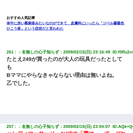
体中に赤い蕁麻疹みたいなのができて、皮膚科にいったら「ジベル薔薇色
ひこう疹」という症状だと言われた
261
：
名無しの心子知らず
：
2009/02/15(日) 23:16:49 
 ID:
f0Rz2n
たとえ249が買ったのが大人の玩具だったとして
も
Bママにやらなきゃならない理由は無いよね。
乙でした。
257
：
名無しの心子知らず
：
2009/02/15(日) 23:04:07 
 ID:
AQk+Q