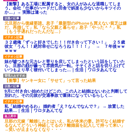
後続車にクラクションを鳴ら
【衝撃】ある工場に配属すると、女の人がみんな退職してしま
され彼氏が逆切れ。「何クラク
う。会社「仕事がハードだし田舎で娯楽も少ないからキツイの
ション鳴らしてんだ！降りてこ
か…」→ 実際は違った
いよ！」と怒鳴りだし...
【衝撃】報酬100万円超の治験
元旦那から復縁要請。息子「最新型のiPhoneも買えない貧乏は嫌
募集がこちらｗｗｗｗｗ(※画像
だ、再婚して」私「なら父親と暮らせ」息子「やった＾＾」私
あり)
（もう手遅れだったんだな…）
【ネット騒然】惨殺されたタ
ワマン頂き女子のこの動画、す
３２歳俺「ずっと好きでした！！付き合って下さい！」 ２５歳
げえええええｗｗｗｗｗｗｗｗ
彼女「うん！！絶対幸せになろうね！！！！」 → ７年後ｗｗ
ｗｗｗ
ｗｗｗ
【愕然】白のクラウン俺氏、
高速道路左車線を制限速度で走
妹が嘘つきな元カレと寄りを戻してしまったという話をしていた
った結果wwwwwwwwwwww
ら、旦那の顔が曇って雰囲気が一転。そそくさと話を切り上げて
百年の恋12-899 食べた量を
いつもより早く寝付いてしまった…｜生活｜ワロタあんてな
張り合ってくる
【悲報】佐藤輝明・・・２軍
【衝撃】ヤンキー女に「サせて」って言った結果
でも盛大にやらかす←あまり悲
しませないでくれ
9月に付き合い始めたけどこの、この人と結婚はないわと判断して
別れた。その元彼が交通事故で重体になっているらしく…
私「結婚やめるわ」 婚約者「え？なんでなんで？」 → 放置した
結果…｜生活｜ワロタあんてな
旦那の元嫁「離婚したとはいえ、私が本来の妻。許可なく結婚す
るなんてどういう神経してるの？離婚届を記入して持って来い」
→笑いが止まらなくなり・・・