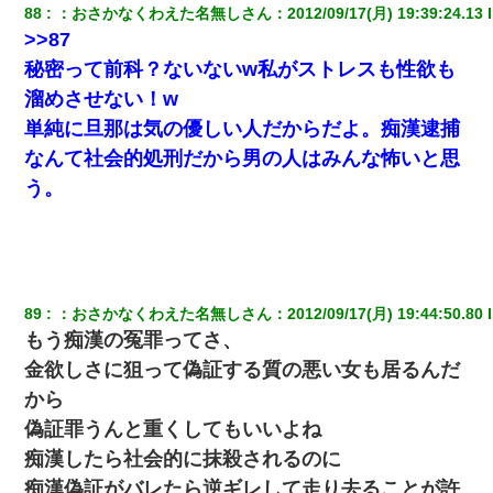
の甲を踏みつけられて…
88
：
おさかなくわえた名無しさん
：
2012/09/17(月) 19:39:24.13
 
>>87
高1のとき男に襲われ、不妊の叔母に頼まれて出産。→叔母夫婦が
秘密って前科？ないないw私がストレスも性欲も
養子縁組してアメリカに子供を連れ帰った。→9・11で叔母夫婦が
溜めさせない！w
亡くなってしまい…
単純に旦那は気の優しい人だからだよ。痴漢逮捕
出張中の旦那から『フリンしやがって、このクズ』と電話が。私
なんて社会的処刑だから男の人はみんな怖いと思
「本当に家まで来たの？証拠は？」旦那「俺の言葉が信じられな
う。
いのか！」→ 離婚後
ワイ144kg彼女98kgデブカップル、1年間毎日行為しまくった結
果
89
：
おさかなくわえた名無しさん
：
2012/09/17(月) 19:44:50.80
 
9月に付き合い始めたけどこの、この人と結婚はないわと判断して
別れた。その元彼が交通事故で重体になっているらしく…
もう痴漢の冤罪ってさ、
金欲しさに狙って偽証する質の悪い女も居るんだ
テレワーク上司「会議中はカメラ付けろ！」女社員「え、事前連
から
絡無しは無理」上司「いいから付けろ！」→
偽証罪うんと重くしてもいいよね
痴漢したら社会的に抹殺されるのに
ナンパにほいほい付いていった私、地獄に落ちる
痴漢偽証がバレたら逆ギレして走り去ることが許