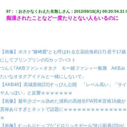
97
：
おさかなくわえた名無しさん
：
2012/09/18(火) 09:20:54.31
 
痴漢されたことなど一度たりとない人もいるのに
【画像】ポスト”篠崎愛”とも呼ばれる立花絵海莉(17) 若干17歳
にしてプリンプリンのGカップバスト
つんく｢AKBファン＝オタク モー娘ファン＝一般層 AKBみ
たいなオタクアイドルと一緒にしないで」
【AKB48】高城亜樹(22)すっぴん公開 「レベル高い」「サイ
ヤ人っぽい」と反響ｗｗｗｗｗｗｗ
【画像】最年少ゴール決めた浦和の高校生FW邦本宜裕16歳が
貫禄ありすぎとネットで話題にｗｗｗｗｗｗｗｗｗｗｗｗｗｗ
ｗ
【画像】むっちりヒップな”ドロリッチガール”佐山彩香(20)が