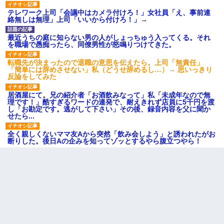
テレワーク上司「会議中はカメラ付けろ！」女社員「え、事前連
絡無しは無理」上司「いいから付けろ！」→
最近うちの庭に知らない男の人がしょっちゅう入ってくる。それ
を職場で愚痴ったら、同僚男性が怒鳴りつけてきた。
転職先が決まったので退職の意思を伝えたら。上司「無責任」
「簡単には辞めさせない」私（どうせ辞めるし…）→ 思いっきり
反論をしてみた
居酒屋にて。兄の紹介者「お酒飲みなって」私「未成年なので無
理です！」酷すぎるワードの連発で、耐えきれず店員に5千円を渡
し「お勘定です。逃がして下さい」その後、録音内容を父に聞か
せたら...
全く親しくないママ友Aから突然「飲み会しよう」と誘われたがお
断りした。後日Aの企みを知ってゾッとするやら腹立つやら！