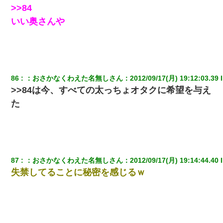
ｗｗｗｗｗｗｗ
>>84
いい奥さんや
【唖然】帰宅したら旦那のスポーツカーが消えていた。警察『目
立つし、すぐ見つかるかもしれません』→ 数時間後・・警察『××
さんご存じですか？』
婚活パーティーでよく会う美女がいた。こんな完璧な容姿を持っ
てしても結婚て難しいんだなぁ…と思ってた
86
：
おさかなくわえた名無しさん
：
2012/09/17(月) 19:12:03.39
 
>>84は今、すべての太っちょオタクに希望を与え
ホテルに泊まったんだけど従業員が最悪だった。折角の旅行で何
た
故私が怒鳴られなきゃいけなかったのだ
小学生の妹が20代の弟とチューしてるのに、見て見ぬふりの親を
見てから実家を出た。それから15年、妹が弟の子を妊娠したらし
くもう堕胎できない月なんだと母から連絡がきた…｜生活｜ワロ
タあんてな
87
：
おさかなくわえた名無しさん
：
2012/09/17(月) 19:14:44.40
 
失禁してることに秘密を感じるｗ
三年働いてたパートを突然クビになった。しかし元職場の主要取
引先のトップが母方の叔父だったので…
【衝撃】職場に入って来た綺麗な新人さんに職場を案内すること
に → 新人「ドンッ！」私「！？」→ 突然、突き飛ばされて左手