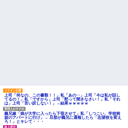
た友人がとんでもなくキレた
流行を無視したとき「正直ダ
サくね？」ってなるファッショ
ウトのセクハラを夫に泣いて
ン上げてけ
訴えても「いいじゃないかその
くらい。我慢してたらご褒美あ
【画像】日本のセクシー過ぎ
げるから」と迫られた。夫が気
る女性犯罪者一覧が冗談抜きに
持ち悪くて悲鳴をあげたら「う
レベル高過ぎる件w w w w w w
るさい」とグーで殴られた
w w w
アタシ何歳に見える？って誘
死ねだのクソ親父だのうるさ
い受け風の事言うゴミってまだ
かった反抗期の娘が托卵だった
生存してるよね～
ことが発覚。嫁共々追放確定と
なった途端に娘「」…はぁ？
嫁の料理がクソまずい。昨日
の献立はサラダ、しょっぱいメ
男性恐怖症だったの嫁をサル
イン、汁物、ご飯だけ・・・
の様に求めまくった結果は……..
主な税金の成り立ちを調べて
ハードオフに売っていた4万
みたよ
4000円のフィギュアがヤバすぎ
るｗｗｗｗｗｗ「こんな高い
の？ｗｗ」「逆に超安い」
私「ちょっと、人の家の金庫
触らないでよ！」キチママ『そ
こに金庫があったから、開けて
上司「何なの、この書類！！」私「あの‥」上司「今は私が話し
みようとしただけ☆』義兄「泥
てるの！」私「ですから」上司「黙って聞きなさい！」私「それ
は出てけ！二度と来るな！」結
は」上司「言い訳しない！」→結果ｗｗｗｗｗ
果・・・
私「初めて飲む味だけどなん
のお茶？」彼「ちっ！」私「」
義兄嫁「娘が大学に入ったら下宿させて」私「しつこい、学校斡
旋のアパートに行け」→ 旦那が義兄に通報したら「志望校を変え
【GIF】JSのカンチョーワロ
ろ！」とキレて・・・
タ