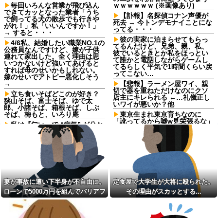
毎回いろんな営業が飛び込ん
ｗｗｗｗｗｗ (※画像あり)
できてカッとなった業者「うち
【訃報】名探偵コナン声優が
で飼ってる犬の散歩でも行きや
死去 → 今トンデモナイことにな
がれ！」私「いいんですか！」
ってる・・・
→ すると・・・
彼の実家に泊まらせてもらっ
4/6私、結婚したい職業NO.1の
てるんだけど、兄弟、親、私、
公務員なんですけど、嫁が子供
彼でいるときとか私をほっとい
連れて家出した。全く理由は思
て誰かと電話しながらゲームし
いつかないけど強いてあげると
てるらしく平気で1時間くらい戻
すれば母のせいかもしれない。
ってこない…
嫁のせいでアトピー悪化しそう
→
【悲報】ラーメン屋ワイ、親
切で器を重ねただけなのにクソ
立ち食いそばどこのが好き？
店主にキレられる ←…礼儀正し
狭山そば、富士そば、ゆで太
いワイが悪いか？他
郎、小諸そば、箱根そば、しぶ
そば、梅もと、いろり庵
東京生まれ東京育ちなのに
「訛ってるから嘘w見栄張るな」
私は『匂い』で “病気” が分か
と決めつける地方出身の同僚！
る→ある日、義弟嫁の子供から
両親が九州からの上京組で言葉
「ガンの匂い」がし始めたの
が移ったと説明しても頑なに嘘
で、夫経由で「ガンではない
つき扱いしてくるのなんなん？
か」と伝えたら怒って絶縁、そ
の結果・・・
自炊するようになって炊き込
みご飯が簡単で美味しくてコス
中1の息子が上級生にイジメに
パもいいことに気づいた
遭っているらしい。「男なんだ
妻が事故に遭い下半身が不自由に。
定食屋で大学生が大将に殴られた。
から一発殴ってやりゃ良いだ
SNSで知り合ったJK10人と
ろ」と息子に言ったら・・・
S●Xしてハメ撮り770本撮ったイ
ローンで5000万円を組んでバリアフ
その理由がスカッとする...
ケメン逮捕
パートの面接で号泣しながら
リーの家を建てた。だが俺には作戦
wwwwwwwwwwwwwww
「ここもダメだったらもう食べ
があった
ていけないんです」って熱弁し
親戚の爺が産まれたばかりの