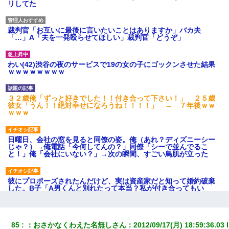
リしてた
裁判官「お互いに最後に言いたいことはありますか」バカ夫
「…」A「夫を一発殴らせてほしい」裁判官「どうぞ」
わい(42)渋谷の夜のサービスで19の女の子にゴックンさせた結果
ｗｗｗｗｗｗｗｗ
３２歳俺「ずっと好きでした！！付き合って下さい！」 ２５歳
彼女「うん！！絶対幸せになろうね！！！！」 → ７年後ｗｗ
ｗｗｗ
日曜日、会社の窓を見ると同僚の姿。俺（あれ？ディズニーシー
じゃ？）→俺電話「今何してんの？」同僚「シーで並んでるこ
と！」俺「会社にいない？」→次の瞬間、すごい鳥肌が立った
彼にプロポーズされたんだけど、実は資産家だと知って婚約破棄
した。B子「A男くんと別れたって本当？私が付き合ってもい
い？」
嫁の妹（26歳）がずっとウチに泊まりに来た結果→俺がヤバイｗ
85
：
おさかなくわえた名無しさん
：
2012/09/17(月) 18:59:36.03
 