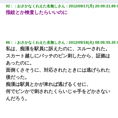
我が家のガレージに見知らぬ車。俺「もしもし、玄関にもシャッ
92
：
おさかなくわえた名無しさん
：
2012/09/17(月) 20:09:21.89
 
ターリモコンあるだろ？DOWNのボタン押してｗ」→ 待つこと１
指紋とか検査したらいいのに
時間弱・・・
旦那の元カノをSNSで探して写真を保存して顔面評価スレで写真
を晒してた。ほとんどがブスという評価の中で二人ほど意外に好
評価で苦々しく思った
96
：
おさかなくわえた名無しさん
：
2012/09/18(火) 08:06:55.35
 
私は、痴漢を駅員に訴えたのに、スルーされた。
スカート越しにバッチのピン刺したから、証拠は
あったのに。
面倒くさそうに、対応されたときには逃げられた
後だった。
痴漢は駅員とかが来れば逃げるくせに、
何でピンかで刺されたくらいじゃ手をどかさない
んだろう。