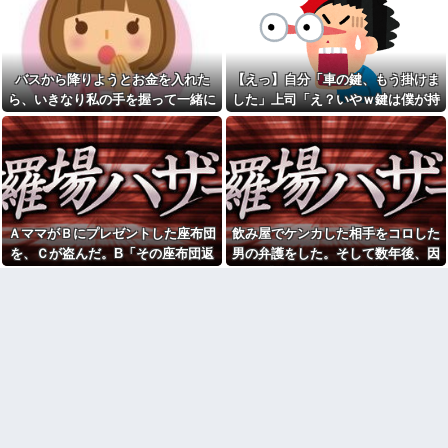
てた人がいた
うちの娘にベロチュー！慌てて
娘を引き剥がし、爺に蹴りをい
従弟「研修だから泊めて」私
れたらウトが私を叩いたので叩
「今は臨月なんだけど…」→断
き返し、「悪気は…」という男
りきれず了承したら、さらに
連中にツバを吐いて帰った！→
図々しい要求まで飛び出して…
結果
バスから降りようとお金を入れた
【えっ】自分「車の鍵、もう掛けま
夫と離婚した事をとても後悔
【トラウマ】映画・特撮・ア
ら、いきなり私の手を握って一緒に
した」上司「え？いやｗ鍵は僕が持
している。家のローンを私が引
ニメ・漫画・ゲームで「主人公
き継ぎ、生活が一気に苦しくな
降りようとする子供がいた。手をほ
ってるから、それは無理だろ？ｗ」
がガチで敗北した回」と聞いて
って...
真っ先に思い浮かぶのは？
どこうとしても放してくれず...
→そんなこと知らなくて本当に驚い
半年前から夫が不倫している
「私さんはプロだから」障害
た。
ことに気づいた私。精神的に追
のある甥を私に預けようとする
い込まれて階段から転落...
義兄嫁、甥を溺愛し勝手に預か
20歳の大学生の女友達が47歳
ってしまう夫。義兄に叱っても
のおっさんと付き合ってる。卒
らっても「兄貴より俺になつい
業後に結婚するらしいが、やめ
てるのが面白くないのかな」だ
ＡママがＢにプレゼントした座布団
飲み屋でケンカした相手をコロした
た方がいいと思うワイがおかし
って
を、Ｃが盗んだ。B「その座布団返
男の弁護をした。そして数年後、因
いのか？
ワイ、小学生時代に母の不倫
して！」C「私がもらった物だけ
果応報を思わせる出来事が…
【衝撃】若い女の子からする
を発見し人格が壊れる
「甘い匂い」の正体、まさか分
ど？」→Aママが用意していた証拠
【悲報】40代女性社員が臨時
からないDTなんておらんよな？
くんに衝撃の勘違い告白される
で一気に形勢逆転して…
よな？w w w w w w w w w w w
ｗｗｗｗ
【驚愕】マチアプで会った外
二週間前に拾った迷い猫(2ヶ
国人からまさかの『こう』言わ
月) 上手く撮らせてくれないので
れたんやがこれワイ詰み
ピンボケですが【再】
か？？？？？？？
アタシ何歳に見える？って誘
佐藤二朗、妻とのハグを報告
い受け風の事言うゴミってまだ
「文〇砲より遥かに威力は弱い
生存してるよね〜
が、僕のノロケ砲をお見舞いす
る」
長年付き合いがある温和だっ