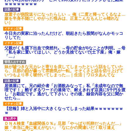
ｗｗｗｗｗｗｗｗ
放置子が病院送りになったらしい → 俺（二度と帰ってくるなよ…
嫁を半身不随にしやがった恨みは、正直こんなもんじゃ晴れな
い）
今日夫の実家に泊ったんだけど、朝起きたら股間がなんかモッコ
リしてた
父親がくも膜下出血で突然ﾀﾋ。→母の貯金が0なことが判明。→母
「私を家に置いてほしい、どうか見捨てないで(土下座」俺・嫁
「…」
妹が嘘つきな元カレと寄りを戻してしまったという話をしていた
ら、旦那の顔が曇って雰囲気が一転。そそくさと話を切り上げて
いつもより早く寝付いてしまった…｜生活｜ワロタあんてな
居酒屋にて。兄の紹介者「お酒飲みなって」私「未成年なので無
理です！」酷すぎるワードの連発で、耐えきれず店員に5千円を渡
し「お勘定です。逃がして下さい」その後、録音内容を父に聞か
せたら...
【悲報】姉と入浴中に大きくなってしまった結果ｗｗｗｗｗｗｗ
ｗ
ＤＮＡ検査『血縁関係０％』旦那「やっぱり托卵だったんだ…」
嫁「本当に身に覚えがない」「なにかの間違いだ！取り違え