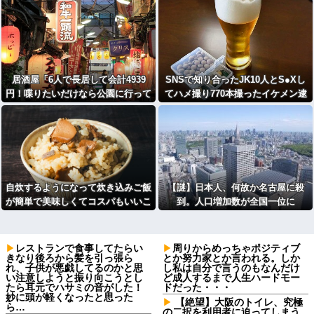
居酒屋「6人で長居して会計4939
SNSで知り合ったJK10人とS●Xし
円！喋りたいだけなら公園に行って
てハメ撮り770本撮ったイケメン逮
くれ（怒」
捕wwwwwwwwwwwwwww
自炊するようになって炊き込みご飯
【謎】日本人、何故か名古屋に殺
が簡単で美味しくてコスパもいいこ
到。人口増加数が全国一位に
とに気づいた
レストランで食事してたらい
周りからめっちゃポジティブ
きなり後ろから髪を引っ張ら
とか努力家とか言われる。しか
れ、子供が悪戯してるのかと思
し私は自分で言うのもなんだけ
い注意しようと振り向こうとし
ど成人するまで人生ハードモー
たら耳元でハサミの音がした！
ドだった・・・
妙に頭が軽くなったと思った
【絶望】大阪のトイレ、究極
ら…
の二択を利用者に迫ってしまう