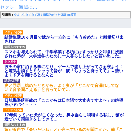
セクシー海賊に…
引用元：
今まで生きてきて凄く衝撃的だった体験 85度目
結婚生活10ヶ月目で嫁から一方的に「もう冷めた」と離婚切り出
された
スマホを与えられて、中学卒業する頃にはすっかり女叩きに洗脳
された弟が、大学進学のために一人暮らししたいと言い出した。
彼氏の家に泊まる事になり、ゲームで盛り上がってさぁ寝よう！
と電気を消すとミシッって音が…彼「ちょっと待ってて」→勢い
よくドアを開けるとなんと…
妻と同居し始めたときから、よく妻が「どこかで音漏れしてな
い？音楽聞こえる」と言っていて…
日航機墜落事故の「ここからは日本語で大丈夫ですよ〜」の絶望
感がヤバイ・・・
17年飼っていた犬が亡くなった。鼻水垂らし嗚咽する私に、猫が
近づいて頭突きをしてきて…
嫁が涙声で『会いたいね』とか言っているのが聞こえた。俺「こ