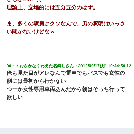
元夫の連れ子「俺の結婚式の時くらい、母親としての責任を果た
理論上、立場的には五分五分のはず。
そうとは思わないのか！」→どうも連れ子は…
ま、多くの駅員はクソなんで、男の釈明はいっさ
兄の新しい嫁がやらかしすぎて辛い。当たり前のように実家や姪
の幼稚園に来る
い聞かないけどなｗ
中途採用のAが部長から呼び出された。Aはヘラヘラと部屋に入っ
ていき、1時間後に号泣しながら出てきて…
妻と同居し始めたときから、よく妻が「どこかで音漏れしてな
90
：
おさかなくわえた名無しさん
：
2012/09/17(月) 19:44:59.12
 
い？音楽聞こえる」と言っていて…
俺も見た目がアレなんで電車でもバスでも女性の
側には最初から行かない
【衝撃】嫁父の会社に勤続１０年、手取り１４万 → 俺「２２万も
つーか女性専用車両あんだから朝はそっち行って
らえる会社から誘われた。転職したい」義父「クビ！（激怒」嫁
「離婚！（激怒」
欲しい
10年ほど前、息子がまだ年中だった時に離婚したんだけど、一昨
年の暮れに突然息子が職場を訪ねてきた。
【GJ!】会社から帰宅中、広い駐車場にエンジンかけっ放しの車を
発見。しかも「ヒィ～」みたいな声も聞こえてきたので気になっ