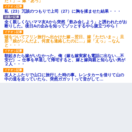
だ！」→ 嫁「あっ」
私（23）冗談のつもりで上司（27）に胸を揉ませた結果・・・
全く親しくないママ友Aから突然「飲み会しよう」と誘われたがお
断りした。後日Aの企みを知ってゾッとするやら腹立つやら！
嘘をついてフリン旅行へ出かけた嫁→翌日、嫁「ただいま～」旦
那「娘がシんだよ。何度も連絡したのに…」嫁「えっ」→なん
と・・・
朝起きたら嫁がいなかった。俺（嫁も嫁実家も電話に出ない…不
安だ）→ 仕事を早退して帰宅すると、嫁と嫁両親と知らない男が
２人・・・
友人とふたりで山口に旅行した時の事。レンタカーを借りて山の
中の道を走っていたら、突然ガガッ！って音がして…