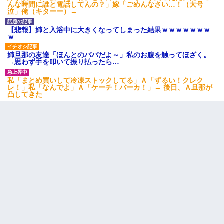
んな時間に誰と電話してんの？」嫁「ごめんなさい…！（大号
泣」俺（キターー）→
【悲報】姉と入浴中に大きくなってしまった結果ｗｗｗｗｗｗｗ
ｗ
姉旦那の友達「ほんとのパパだよ～」私のお腹を触ってほざく。
→思わず手を叩いて振り払ったら…
私「まとめ買いして冷凍ストックしてる」Ａ「ずるい！クレク
レ！」私「なんでよ」Ａ「ケーチ！バーカ！」→ 後日、Ａ旦那が
凸してきた