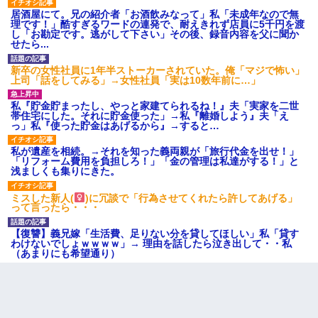
居酒屋にて。兄の紹介者「お酒飲みなって」私「未成年なので無
理です！」酷すぎるワードの連発で、耐えきれず店員に5千円を渡
し「お勘定です。逃がして下さい」その後、録音内容を父に聞か
せたら...
新卒の女性社員に1年半ストーカーされていた。俺「マジで怖い」
上司「話をしてみる」→女性社員「実は10数年前に…」
私『貯金貯まったし、やっと家建てられるね！』夫「実家を二世
帯住宅にした。それに貯金使った」→私『離婚しよう』夫「え
っ」私『使った貯金はあげるから』→すると…
私が遺産を相続。→それを知った義両親が「旅行代金を出せ！」
「リフォーム費用を負担しろ！」「金の管理は私達がする！」と
浅ましくも集りにきた。
ミスした新人(
)に冗談で「行為させてくれたら許してあげる」
って言ったら・・・
【復讐】義兄嫁「生活費、足りない分を貸してほしい」私「貸す
わけないでしょｗｗｗｗ」→ 理由を話したら泣き出して・・私
（あまりにも希望通り）