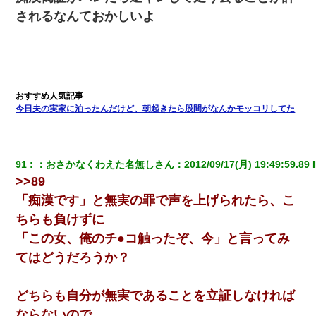
されるなんておかしいよ
隣の部屋の住民の母親、オートロックを突破してマンションに入
り込んできたみたいで、ずっとドアの前で喚いてて滅茶苦茶うる
さかった。
【ワロタ】姉から「肉食系14才、乳丸出し、毛はうっすら生えか
け」というタイトルで画像が送られてきた
今日夫の実家に泊ったんだけど、朝起きたら股間がなんかモッコリしてた
【クズ】昔、兄がお見合いして「ブスすぎｗｗｗ」と断った女性
が、兄の同級生と結婚。それを知った兄は荒れ狂い、｢嫁さん、俺
のお古ですが気分はどう？」とメールを送った→
91
：
おさかなくわえた名無しさん
：
2012/09/17(月) 19:49:59.89
 
ずっとニートだと思ってた同居の義弟が投資で旦那より稼いでる
>>89
とか知らなかった…
「痴漢です」と無実の罪で声を上げられたら、こ
ちらも負けずに
【画像】女の子「お母さん！！私ようやくファッションモデルに
選ばれたの！絶対見に来てね！」→悲しい結果がこれ・・・
「この女、俺のチ●コ触ったぞ、今」と言ってみ
てはどうだろうか？
【驚愕】私「今まで育てた分のお金返してね(冗談)」息子「はい、
3000万円」→数年後。私「妹が病気になったから援助して欲し
い」→
どちらも自分が無実であることを立証しなければ
ならないので、