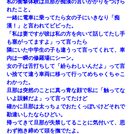
私の衝撃体験は旦那が痴漢の言いがかりをつけら
れたこと。
一緒に電車に乗ってたら女の子にいきなり「痴
漢！」と言われてビビった。
「私は妻ですが彼は私の方を向いて話してたし手
も塞がってますよ」って言ったら
隣にいた中学生の子も違うって言ってくれて、車
内は一瞬の修羅場にシーン。
女の子は舌打ちして「紛らわしいんだよ」って言
い捨てて違う車両に移って行ってめちゃくちゃこ
わかった。
旦那は突然のことに真っ青な顔で私に「触ってな
いよ誤解だよ」って言ってたけど
確かに旦那は太っちょでおたくっぽいけどそれで
勘違いしたならひどい。
帰ってきて旦那が失禁してることに気付いて、思
わず抱き締めて頭を撫でたよ。