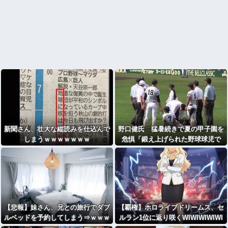
新聞さん、壮大な縦読みを仕込んで
野口健氏 猛暑続きで夏の甲子園を
しまうｗｗｗｗｗｗｗ
危惧「鍛え上げられた野球球児で
も、危ないのではないかな」
【悲報】妹さん、兄との旅行でダブ
【覇権】ホロライブドリームス、セ
ルベッドを予約してしまう⇒ｗｗｗ
ルラン1位に返り咲くWIWIWIWIWI
ｗｗｗ
WIWIWIWIWIWIWIWIWIWIWIWIWI