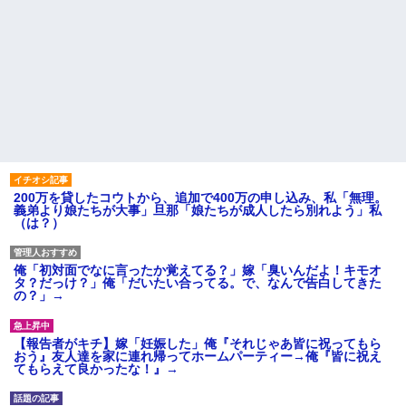
200万を貸したコウトから、追加で400万の申し込み、私「無理。
義弟より娘たちが大事」旦那「娘たちが成人したら別れよう」私
（は？）
俺「初対面でなに言ったか覚えてる？」嫁「臭いんだよ！キモオ
タ？だっけ？」俺「だいたい合ってる。で、なんで告白してきた
の？」→
【報告者がキチ】嫁「妊娠した」俺『それじゃあ皆に祝ってもら
おう』友人達を家に連れ帰ってホームパーティー→俺『皆に祝え
てもらえて良かったな！』→