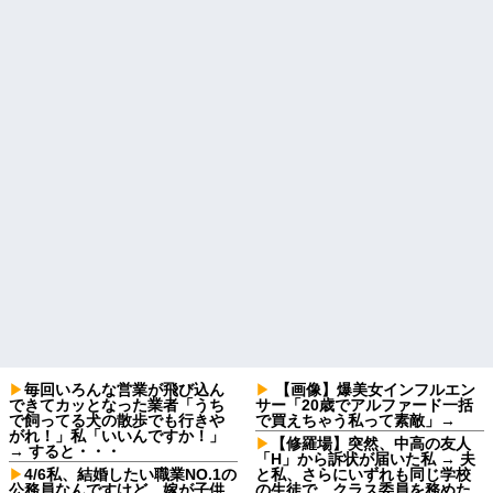
毎回いろんな営業が飛び込ん
【画像】爆美女インフルエン
できてカッとなった業者「うち
サー「20歳でアルファード一括
で飼ってる犬の散歩でも行きや
で買えちゃう私って素敵」→
がれ！」私「いいんですか！」
【修羅場】突然、中高の友人
→ すると・・・
「H」から訴状が届いた私 → 夫
4/6私、結婚したい職業NO.1の
と私、さらにいずれも同じ学校
公務員なんですけど、嫁が子供
の生徒で、クラス委員を務めた