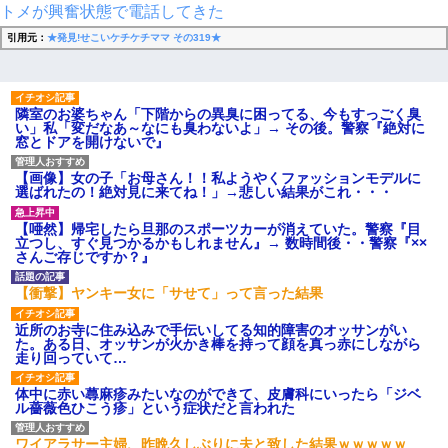
トメが興奮状態で電話してきた
引用元：
★発見!せこいケチケチママ その319★
隣室のお婆ちゃん「下階からの異臭に困ってる、今もすっごく臭
い」私「変だなあ～なにも臭わないよ」→ その後。警察『絶対に
窓とドアを開けないで』
【画像】女の子「お母さん！！私ようやくファッションモデルに
選ばれたの！絶対見に来てね！」→悲しい結果がこれ・・・
【唖然】帰宅したら旦那のスポーツカーが消えていた。警察『目
立つし、すぐ見つかるかもしれません』→ 数時間後・・警察『××
さんご存じですか？』
【衝撃】ヤンキー女に「サせて」って言った結果
近所のお寺に住み込みで手伝いしてる知的障害のオッサンがい
た。ある日、オッサンが火かき棒を持って顔を真っ赤にしながら
走り回っていて…
体中に赤い蕁麻疹みたいなのができて、皮膚科にいったら「ジベ
ル薔薇色ひこう疹」という症状だと言われた
ワイアラサー主婦、昨晩久しぶりに夫と致した結果ｗｗｗｗｗ