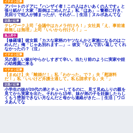
アパートのドアに『ハンザイ者！この人はさいあくの人です』と
張り紙が！大家「面倒はごめんだよ」私「はあ」→警察に行き、
見回りで犯人が捕まったが、それが…｜生活｜ヌルポあんてな
テレワーク上司「会議中はカメラ付けろ！」女社員「え、事前連
絡無しは無理」上司「いいから付けろ！」→
【修羅場】彼女親「カスな家柄のヤツなんかと家族になるのはご
めんだ」俺「じゃあ別れます…」→ 彼女「なんで言い返してくれ
なかったの？（泣」
兄の新しい嫁がやらかしすぎて辛い。当たり前のように実家や姪
の幼稚園に来る
【まぬけ】夫「離婚だ！」私「わかった。で？」夫「慰謝料
だ！」私「いいけど弁護士通して。私も請求する」夫「」
小学生の妹が20代の弟とチューしてるのに、見て見ぬふりの親を
見てから実家を出た。それから15年、妹が弟の子を妊娠したらし
くもう堕胎できない月なんだと母から連絡がきた…｜生活｜ワロ
タあんてな