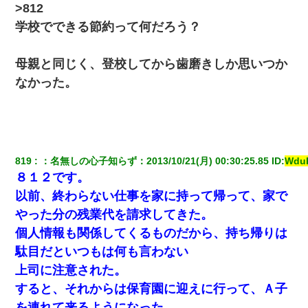
ら、旦那の顔が曇って雰囲気が一転。そそくさと話を切り上げて
>812
いつもより早く寝付いてしまった…｜生活｜ワロタあんてな
学校でできる節約って何だろう？
日曜日、会社の窓を見ると同僚の姿。俺（あれ？ディズニーシー
じゃ？）→俺電話「今何してんの？」同僚「シーで並んでるこ
母親と同じく、登校してから歯磨きしか思いつか
と！」俺「会社にいない？」→次の瞬間、すごい鳥肌が立った
なかった。
童貞俺、宅飲みした女友達2人を家に泊めた結果ｗｗｗｗｗｗ
妊娠中に「おいこのブタ女！てめー席譲れ！」と絡まれ腹を殴る
真似された。泣きながら夫に話すと一年後に…
819
：
名無しの心子知らず
：
2013/10/21(月) 00:30:25.85
 ID:
Wdu
８１２です。
小2の頃、妹と昼寝してたら家が火事になってて気づくと逃げ場が
以前、終わらない仕事を家に持って帰って、家で
なかった。妹を抱き締めて「ﾀﾋんじゃうよ」って泣いてたら…
やった分の残業代を請求してきた。
個人情報も関係してくるものだから、持ち帰りは
さっき嫁から、「愛しています」ってメールが届いた。俺も「愛
してます」って送ったら
駄目だといつもは何も言わない
上司に注意された。
嫁の妹（26歳）がずっとウチに泊まりに来た結果→俺がヤバイｗ
すると、それからは保育園に迎えに行って、Ａ子
ｗｗｗｗｗｗｗ
を連れて来るようになった。