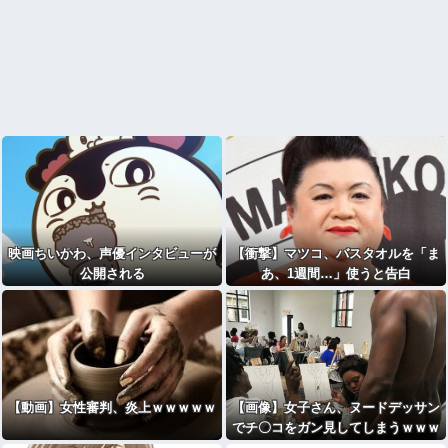
映画ちいかわ、声優インタビューが
【衝撃】マツコ、バスタオルを「ま
公開される
あ、1週間…」使うと告白
【動画】女性審判、炎上ｗｗｗｗｗ
【画像】女子さん、ヌードデッサン
でチ〇コをガン見してしまうｗｗｗ
wｗｗｗｗｗｗｗｗ