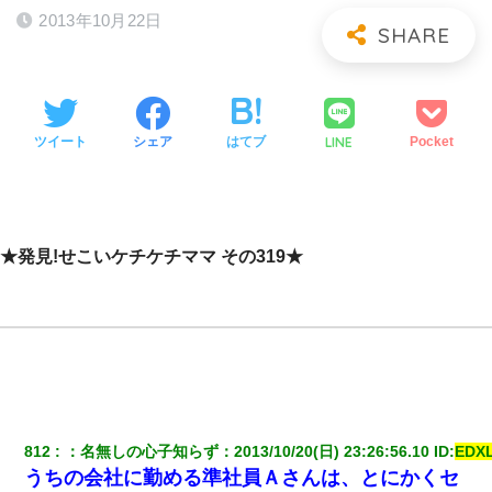
2013年10月22日
LINE
ツイート
シェア
はてブ
Pocket
★発見!せこいケチケチママ その319★
812
：
名無しの心子知らず
：
2013/10/20(日) 23:26:56.10
 ID:
EDX
うちの会社に勤める準社員Ａさんは、とにかくセ