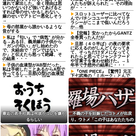
連れて家出した。全く理由は思
人たちが訴えられた → その理由
いつかないけど強いてあげると
が・・・
すれば母のせいかもしれない。
スロットユーザーに比べてな
嫁のせいでアトピー悪化しそう
んでパチンコユーザーってリテ
→
ラシーがここまで低いんだろう
母の部屋から誰かいるような
か…他
音がする
【悲報】安かったからGANTZ
私は『匂い』で “病気” が分か
全巻買ったんだが
る→ある日、義弟嫁の子供から
旦那（４０半ば）の夜の要求
「ガンの匂い」がし始めたの
に応えるのがしんどくなってき
で、夫経由で「ガンではない
て、そっちだけダメになってく
か」と伝えたら怒って絶縁、そ
れたらと思ってジャンクフード
の結果・・・
や甘菓子を食わせ続けた。→１
子供の血液型がAB型だった。
年半で予想外の結果に・・・
私は手術したことあるからA型で
『ONE PIECE』【驚愕】元王
合ってるし…旦那(O型)の血液型
下七武海の「ミホーク」とんで
を調べてみよう」→ 結果・・・
もない事が判明するｗｗｗｗ
【悲報】 ヒコロヒー コンビニ
「ミホーク」←これ…もしかし
で割引おにぎりは〝絶対買わな
て…
い〟理由で炎上ｗｗｗ
仕事終わりのコンビニでレジ
【画像】こんな感じのクルマ
順番待ち中に老害ジジイが堂々
で車中泊旅したいよな？？？
の横入り！「次の方どうぞ」の
案内を自分への合図と勘違いし
【画像】俺たちの姫本田望
て割り込む身勝手な俺様思考に
最近の若手社員は何故かコレを嫌が
不義の子を妊娠したコトメが出戻
結、久しぶりに画像を投稿した
イライラ・・・
結果→やっぱりワイらの姫だっ
るらしい
り。ウトメ「この子はあなたたちの
たw w w w w w w w w w
自分のパートナーは浮気しな
子として育てて」旦那「ありがと
い自信ある？
寺田心、週6ジム通いで体重
う」私「勝手に決めないで！」→修
62kg→82kgに 110kgのベンチ
彼女の浮気を疑い問いつける