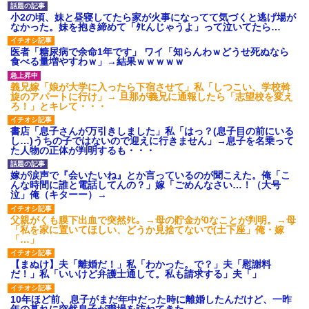
小2の頃、妹と昼寝してたら家が火事になってて気づくと逃げ場が
なかった。妹を抱き締めて「ﾀﾋんじゃうよ」って泣いてたら…
医者「糖尿病で余命1年です」 ワイ「知らんわｗどうせ死ぬなら
食べる量増やすわｗ」→結果ｗｗｗｗｗ
義兄嫁「娘が大学に入ったら下宿させて」私「しつこい、学校斡
旋のアパートに行け」→ 旦那が義兄に通報したら「志望校を変え
ろ！」とキレて・・・
書店「息子さんが万引きしました」私「はっ？(息子目の前にいる
し…)うちの子ではないので迎えに行きません」→息子を名乗って
た人物の正体が判明するも・・・
嫁が涙声で『会いたいね』とか言っているのが聞こえた。俺「こ
んな時間に誰と電話してんの？」嫁「ごめんなさい…！（大号
泣」俺（キターー）→
父親がくも膜下出血で突然ﾀﾋ。→母の貯金が0なことが判明。→母
「私を家に置いてほしい、どうか見捨てないで(土下座」俺・嫁
「…」
【まぬけ】夫「離婚だ！」私「わかった。で？」夫「慰謝料
だ！」私「いいけど弁護士通して。私も請求する」夫「」
10年ほど前、息子がまだ年中だった時に離婚したんだけど、一昨
年の暮れに突然息子が職場を訪ねてきた。