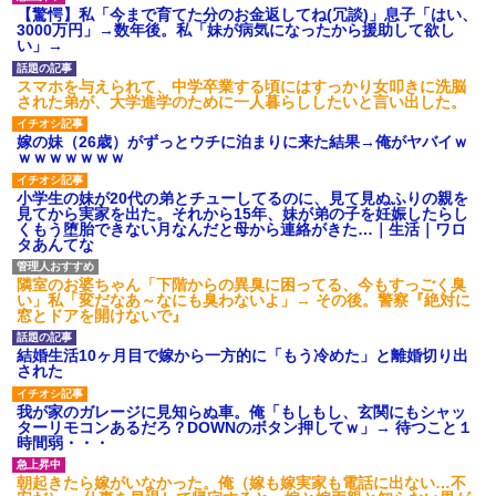
【衝撃】報酬100万円超の治験
【驚愕】私「今まで育てた分のお金返してね(冗談)」息子「はい、
募集がこちらｗｗｗｗｗ(※画像
3000万円」→数年後。私「妹が病気になったから援助して欲し
あり)
い」→
【ネット騒然】惨殺されたタ
ワマン頂き女子のこの動画、す
スマホを与えられて、中学卒業する頃にはすっかり女叩きに洗脳
げえええええｗｗｗｗｗｗｗｗ
された弟が、大学進学のために一人暮らししたいと言い出した。
ｗｗｗ
【愕然】白のクラウン俺氏、
嫁の妹（26歳）がずっとウチに泊まりに来た結果→俺がヤバイｗ
高速道路左車線を制限速度で走
ｗｗｗｗｗｗｗ
った結果wwwwwwwwwwww
百年の恋12-899 食べた量を
小学生の妹が20代の弟とチューしてるのに、見て見ぬふりの親を
張り合ってくる
見てから実家を出た。それから15年、妹が弟の子を妊娠したらし
くもう堕胎できない月なんだと母から連絡がきた…｜生活｜ワロ
【悲報】佐藤輝明・・・２軍
タあんてな
でも盛大にやらかす←あまり悲
しませないでくれ
隣室のお婆ちゃん「下階からの異臭に困ってる、今もすっごく臭
い」私「変だなあ～なにも臭わないよ」→ その後。警察『絶対に
窓とドアを開けないで』
結婚生活10ヶ月目で嫁から一方的に「もう冷めた」と離婚切り出
された
我が家のガレージに見知らぬ車。俺「もしもし、玄関にもシャッ
ターリモコンあるだろ？DOWNのボタン押してｗ」→ 待つこと１
時間弱・・・
朝起きたら嫁がいなかった。俺（嫁も嫁実家も電話に出ない…不