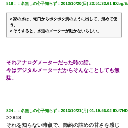
818
：
名無しの心子知らず
：
2013/10/20(日) 23:51:33.61
 ID:
bg/E
彼女(37)の情欲がえげつない件ｗｗｗｗｗｗｗ
> 家の水は、蛇口からポタポタ滴のように出して、溜めて使
近所のお寺に住み込みで手伝いしてる知的障害のオッサンがい
う。
た。ある日、オッサンが火かき棒を持って顔を真っ赤にしながら
走り回っていて…
> そうすると、水道のメーターが動かないらしい。
嫁が弁護士を連れてきて「悪いと思うなら慰謝料を払って離婚し
ろ」→ 俺「完全に恐喝になってますね」「お前、これが詐欺だっ
て知ってる？」
それアナログメーターだった時の話。
ホテルに泊まったんだけど従業員が最悪だった。折角の旅行で何
今はデジタルメーターだからそんなことしても無
故私が怒鳴られなきゃいけなかったのだ
駄。
新卒の女性社員に1年半ストーカーされていた。俺「マジで怖い」
上司「話をしてみる」→女性社員「実は10数年前に…」
書店「息子さんが万引きしました」私「はっ？(息子目の前にいる
し…)うちの子ではないので迎えに行きません」→息子を名乗って
824
：
名無しの心子知らず
：
2013/10/21(月) 01:19:56.02
 ID:
f7N
た人物の正体が判明するも・・・
>>818
それを知らない時点で、節約の詰めの甘さを感じ