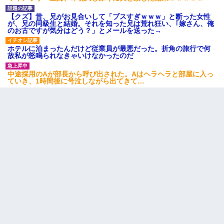
【クズ】昔、兄がお見合いして「ブスすぎｗｗｗ」と断った女性
が、兄の同級生と結婚。それを知った兄は荒れ狂い、｢嫁さん、俺
のお古ですが気分はどう？」とメールを送った→
ホテルに泊まったんだけど従業員が最悪だった。折角の旅行で何
故私が怒鳴られなきゃいけなかったのだ
中途採用のAが部長から呼び出された。Aはヘラヘラと部屋に入っ
ていき、1時間後に号泣しながら出てきて…