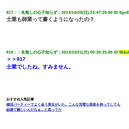
とか知らなかった…
817
：
名無しの心子知らず
：
2013/10/20(日) 23:47:29.90
 ID:
9gn
｢昨日はお兄ちゃんと一緒にお風呂に入っちゃった～｣とか毎日兄
士業も師業って書くようになったの？
の話をしていたA子が事故で亡くなった。→Ａ子のお母さんの話に
驚愕…
全く親しくないママ友Aから突然「飲み会しよう」と誘われたがお
断りした。後日Aの企みを知ってゾッとするやら腹立つやら！
819
：
名無しの心子知らず
：
2013/10/21(月) 00:30:25.85
 ID:
Wdu
＞＞817
何年か前に妹は離婚している。当時生まれた姪が義弟の子じゃな
かったため妹有責での離婚になり…
士業でしたね。すみません。
ワイアラサー主婦、昨晩久しぶりに夫と致した結果ｗｗｗｗｗ
デパートの外商『私さんだと名乗る女が、ツケで宝石を買おうと
していて…』私「！？」→ 翌日。ママ友たちの様子が微妙におか
しくなり・・・
婚活パーティーでよく会う美女がいた。こんな完璧な容姿を持ってしても
結婚て難しいんだなぁ…と思ってた
9月に付き合い始めたけどこの、この人と結婚はないわと判断して
別れた。その元彼が交通事故で重体になっているらしく…