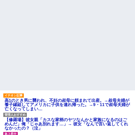
ミミズ集め足の上に石を落とし
が、旦那と離婚したくてでっち
たそうな
上げのDV証拠を...
隣に住んでる義弟嫁が私に張
今、俺は不倫している。関係
り合いたがる。「海外どこ行っ
が始まりもう5年が経つがその不
た？」と聞いては私が行ってな
倫相手のスマホを見てしまい...
いところへ行き「幼稚園どこに
マクドでギャルママ軍団がガ
入れる？習い事は？」と根掘り
キを放って動物園。ワシ「自分
葉掘り
らのママにもっと遊んで欲しい
私の地元は治安が悪く、弱い
やんな？」ガキ「遊んでほし
ものいじめや犯罪を楽しみなが
い」ワシ「魔法の言葉があるよ...
ら行うことが陽キャの条件だっ
ハードオフに売っていた4万
た
4000円のフィギュアがヤバすぎ
主な税金の成り立ちを調べて
るｗｗｗｗｗｗ「こんな高い
みたよ
の？ｗｗ」「逆に超安い」
私「ちょっと、人の家の金庫
触らないでよ！」キチママ『そ
こに金庫があったから、開けて
みようとしただけ☆』義兄「泥
は出てけ！二度と来るな！」結
果・・・
私「初めて飲む味だけどなん
高1のとき男に襲われ、不妊の叔母に頼まれて出産。→叔母夫婦が
のお茶？」彼「ちっ！」私「」
養子縁組してアメリカに子供を連れ帰った。→9・11で叔母夫婦が
亡くなってしまい…
【GIF】JSのカンチョーワロ
タ
後続車にクラクションを鳴ら
【修羅場】彼女親「カスな家柄のヤツなんかと家族になるのはご
され彼氏が逆切れ。「何クラク
めんだ」俺「じゃあ別れます…」→ 彼女「なんで言い返してくれ
ション鳴らしてんだ！降りてこ
なかったの？（泣」
いよ！」と怒鳴りだし...