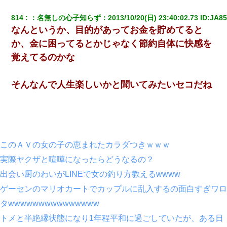
814
：
名無しの心子知らず
：
2013/10/20(日) 23:40:02.73
 ID:
JA85
なんというか、目的があってお金を貯めてると
か、金に困ってるとかじゃなく節約自体に快感を
覚えてるのかな
そんなんで人生楽しいかと聞いてみたいセコだね
このＡＶの女の子の恵まれたカラダつきｗｗｗ
実際ヤクザと喧嘩になったらどうなるの？
出会い厨のわいがLINEで女の釣り方教えるwwww
ゲーセンのマリオカートでカップルに乱入するの面白すぎワロ
タwwwwwwwwwwwwwww
トメと半絶縁状態になり1年程平和に過ごしていたが、ある日