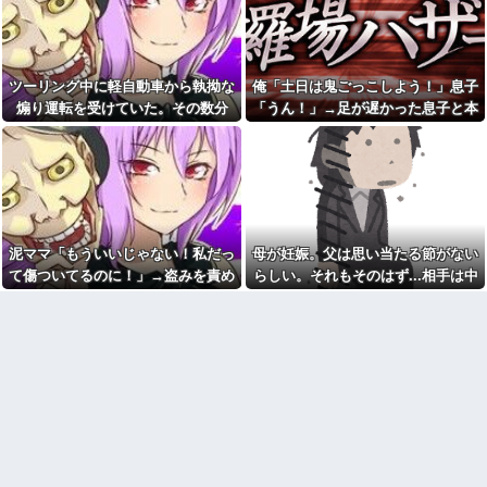
プレス持ち上げる姿披露
と弟だと言う。「じゃあ携帯見
羅場になり…
せて」『え？』え？じゃねーし
ちいかわ作者さん、総額30億
ｗ で、なんだかんだで結局俺の
超の大豪邸を建てるｗｗｗｗｗ
方が間男だったｗ
ｗｗｗｗｗｗｗｗｗｗｗｗｗｗ
好きになってはいけない人を
【画像】居酒屋さん、6人で長
ツーリング中に軽自動車から執拗な
俺「土日は鬼ごっこしよう！」息子
好きになったんだが
居して会計4939円しか使わない
煽り運転を受けていた。その数分
「うん！」→足が遅かった息子と本
客にお気持ち表明してしまう←
帰省した私（29歳事務職）
コレどっちが悪いん
「ハンバーグ食べたい」→オカ
後、思わぬ結末を目撃することにな
気で遊び続けた10年後…
や？？？？？？
ン「ハンバーグに唐揚げサラダ
り…
と手作りコーンスープ添えた
マックの招待券を使おうとし
で！」なぜ実家の母親は子供が
たら店員に番号を聞かれた。激
30歳になっても「高校生運動部
怒した僕は「どうしてくれんね
レベルのガッツリ飯」を作って
ん！！！無料券よこせ
しまうのか？
や！！！！」と怒鳴って…
ヘンタイがいたんだけど兄貴
マンションの隣人「盗聴器が
泥ママ「もういいじゃない！私だっ
母が妊娠。父は思い当たる節がない
じゃないよね
見つかったの」私「まさかうち
て傷ついてるのに！」→盗みを責め
らしい。それもそのはず...相手は中
も？」→業者に調査を依頼した
【悲報】俺の行為人生があと5
ら、犯人の正体まで見えてき
年wwwwその理由がこれ
られた泥ママがまさかの被害者アピ
1の...
て…
病院の待合室で子供がドタバ
ール。その言い分に周囲から笑いが
単身赴任のはずの旦那の荷物
タ走ってギャーギャー騒いでて
漏れてしまい…
が家を占領してる。単身赴任で
も親はスマホポチポチか談笑で
ほとんど帰らない癖に...
放置
年収1500万の父が退職。父
パスポートを発行する仕事
「退職金も渡したよな？」母
PTA会長「PTA参加拒否した親
「貯金なんてないよー」父「全
へ最終警告。こうなってもい
部なくなったの！？」→予想外
い？」
の返事に家族騒然となり…
こども園から孫が怪我した迎
ミスドで隣の席の女性二人の
えにと連絡あり。石をどかして
会話が聞こえてきた。その内容