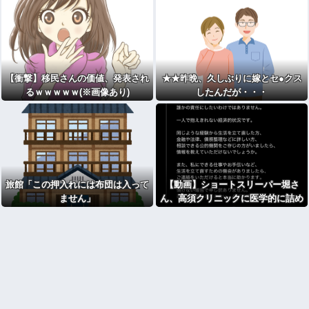
【衝撃】移民さんの価値、発表され
★★昨晩、久しぶりに嫁とセ●クス
るｗｗｗｗｗ(※画像あり)
したんだが・・・
旅館「この押入れには布団は入って
【動画】ショートスリーパー堀さ
ません」
ん、高須クリニックに医学的に詰め
られてガチ切れｗｗｗ