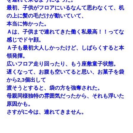
22歳の頃、父に36歳の男性とお見合いをしてくれと頼まれた。父
最初、子供がフロアにいるなんて思わなくて、机
の親会社の経営者の息子さんだったので、父も喜んで私の写真を
の上に髪の毛だけが動いていて、
送ったんだが→
本当に怖かった。
嫁が涙声で『会いたいね』とか言っているのが聞こえた。俺「こ
Ａは、子供まで連れてきた働く私最高！！ってな
んな時間に誰と電話してんの？」嫁「ごめんなさい…！（大号
感じでドヤ顔。
泣」俺（キターー）→
Ａ子も最初大人しかったけど、しばらくすると本
宅飲みで女友達の乳を見てしまった・・・
領発揮。
広いフロア走り回ったり、もう座敷童子状態。
「パワハラを受けたから思い切って転職した」とSNSで呟いた
遅くなって、お腹も空いてると思い、お菓子を袋
ら、速攻でパワハラかました元上司がLINEを送ってきた。
から2,3個出して
渡そうとすると、袋の方を強奪された。
【考察】兄嫁急死の1年後、兄が引越すというので手伝いに行った
ら下着が入った引き出しの奥にとんでもないモノを見つけた
母親同様独特の雰囲気だったから、それも浮いた
原因かも。
ミスした新人(
)に冗談で「行為させてくれたら許してあげる」
さすがに今は、連れてきません。
って言ったら・・・
ずっとニートだと思ってた同居の義弟が投資で旦那より稼いでる