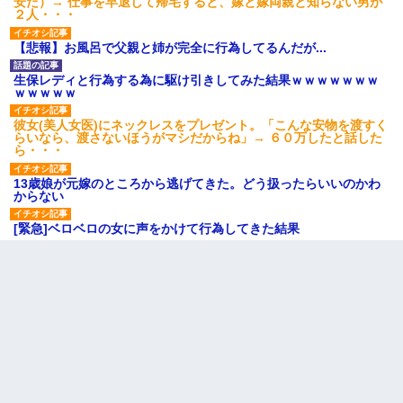
安だ）→ 仕事を早退して帰宅すると、嫁と嫁両親と知らない男が
２人・・・
【悲報】お風呂で父親と姉が完全に行為してるんだが...
生保レディと行為する為に駆け引きしてみた結果ｗｗｗｗｗｗｗ
ｗｗｗｗｗ
彼女(美人女医)にネックレスをプレゼント。「こんな安物を渡すく
らいなら、渡さないほうがマシだからね」→ ６０万したと話した
ら・・・
13歳娘が元嫁のところから逃げてきた。どう扱ったらいいのかわ
からない
[緊急]ベロベロの女に声をかけて行為してきた結果