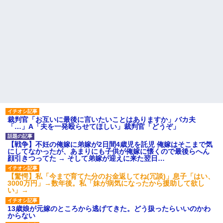
裁判官「お互いに最後に言いたいことはありますか」バカ夫
「…」A「夫を一発殴らせてほしい」裁判官「どうぞ」
【戦争】不妊の俺嫁に弟嫁が2日間4歳児を託児 俺嫁はそこまで気
にしてなかったが、あまりにも子供が俺嫁に懐くので最後らへん
顔引きつってた → そして弟嫁が迎えに来た翌日…
【驚愕】私「今まで育てた分のお金返してね(冗談)」息子「はい、
3000万円」→数年後。私「妹が病気になったから援助して欲し
い」→
13歳娘が元嫁のところから逃げてきた。どう扱ったらいいのかわ
からない