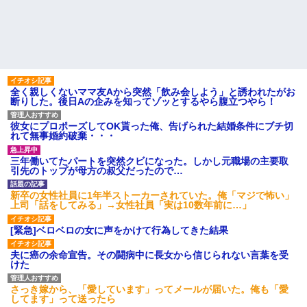
全く親しくないママ友Aから突然「飲み会しよう」と誘われたがお
断りした。後日Aの企みを知ってゾッとするやら腹立つやら！
彼女にプロポーズしてOK貰った俺、告げられた結婚条件にブチ切
れて無事婚約破棄・・・
三年働いてたパートを突然クビになった。しかし元職場の主要取
引先のトップが母方の叔父だったので…
新卒の女性社員に1年半ストーカーされていた。俺「マジで怖い」
上司「話をしてみる」→女性社員「実は10数年前に…」
[緊急]ベロベロの女に声をかけて行為してきた結果
夫に癌の余命宣告。その闘病中に長女から信じられない言葉を受
けた
さっき嫁から、「愛しています」ってメールが届いた。俺も「愛
してます」って送ったら