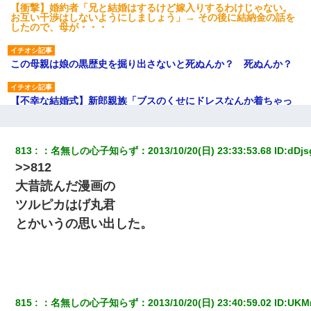
【衝撃】婚約者「兄と結婚はするけど嫁入りするわけじゃない。
お互い干渉はしないようにしましょう」→ その後に結納金の話を
したので、母が・・・
この母親は娘の黒歴史を掘り出さないと死ぬんか？ 死ぬんか？
【不幸な結婚式】新郎親族「ブスのくせにドレスなんか着ちゃっ
てさ～ほんと恥ずかしいわよね～（大声」新郎両親「！！！（土
下座」→ 結果・・・
813
：
名無しの心子知らず
：
2013/10/20(日) 23:33:53.68
 ID:
dDjs
【悲報】お風呂で父親と姉が完全に行為してるんだが...
>>812
大昔読んだ漫画の
旦那が長男のDNA鑑定をしたら血縁関係0%だった。旦那「やっぱ
りウワキしてたんだな…」長男「俺は誰の子供なの？」長女・次
ツルピカはげ丸君
男「ウワキ女！」
とかいうの思い出した。
旦那の元カノをSNSで探して写真を保存して顔面評価スレで写真
を晒してた。ほとんどがブスという評価の中で二人ほど意外に好
評価で苦々しく思った
815
：
名無しの心子知らず
：
2013/10/20(日) 23:40:59.02
 ID:
UKM
妹が嘘つきな元カレと寄りを戻してしまったという話をしていた