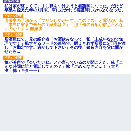
私は家が貧しくて、手に職をつけようと看護師になった。だけど
卒業を控えた年の1月末、車にひかれて看護師になれなくなった。
出張中の旦那から『フリンしやがって、このクズ』と電話が。私
「本当に家まで来たの？証拠は？」旦那「俺の言葉が信じられな
いのか！」→ 離婚後
居酒屋にて。兄の紹介者「お酒飲みなって」私「未成年なので無
理です！」酷すぎるワードの連発で、耐えきれず店員に5千円を渡
し「お勘定です。逃がして下さい」その後、録音内容を父に聞か
せたら...
嫁が涙声で『会いたいね』とか言っているのが聞こえた。俺「こ
んな時間に誰と電話してんの？」嫁「ごめんなさい…！（大号
泣」俺（キターー）→