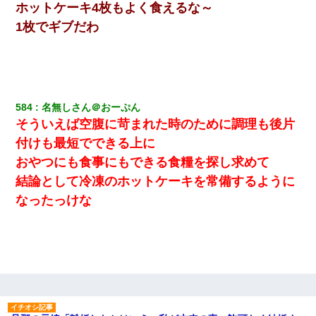
ホットケーキ4枚もよく食えるな～
1枚でギブだわ
私「まとめ買いして冷凍ストックしてる」Ａ「ずるい！クレク
レ！」私「なんでよ」Ａ「ケーチ！バーカ！」→ 後日、Ａ旦那が
凸してきた
[緊急]ベロベロの女に声をかけて行為してきた結果
584
名無しさん＠おーぷん
嘘をついてフリン旅行へ出かけた嫁→翌日、嫁「ただいま～」旦
そういえば空腹に苛まれた時のために調理も後片
那「娘がシんだよ。何度も連絡したのに…」嫁「えっ」→なん
と・・・
付けも最短でできる上に
おやつにも食事にもできる食糧を探し求めて
【ワロタ】姉から「肉食系14才、乳丸出し、毛はうっすら生えか
結論として冷凍のホットケーキを常備するように
け」というタイトルで画像が送られてきた
なったっけな
昨日37歳のおばさんと行為したんだけどめちゃくちゃだった
「お前の父ちゃんは自宅警備員」とかからかわれたけど、実はと
んでもない仕事に就いていた
【不幸な結婚式】新郎親族「ブスのくせにドレスなんか着ちゃっ