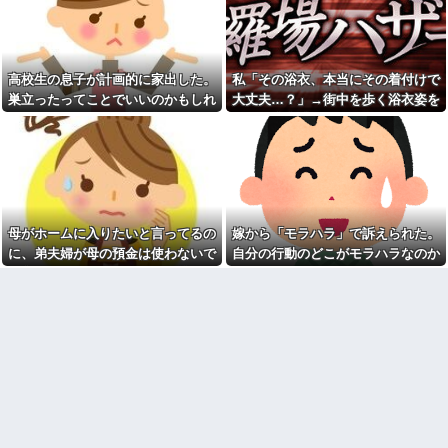
彼女と結婚の話をしていた時
私達の個人情報を調べ、訪問や
に言われたことが衝撃だった
電話をしてくる
祖父が亡くなって遺品整理し
母「お姉ちゃんは偉いのに、
てたら大量の手紙が出てきた。
あんたはねぇ…」私「また比べ
全部同じ女性で祖父と恋愛関係
るの？」→積もり積もった不満
高校生の息子が計画的に家出した。
私「その浴衣、本当にその着付けで
だったっぽい
がついに爆発して…
巣立ったってことでいいのかもしれ
大丈夫…？」→街中を歩く浴衣姿を
見知らぬママ「待って！車を
日本韓国台湾「少子化です」
動かさないで！」私「え、何が
ないけど、なんか割り切れず...
見て、違和感ばかりが気になってし
←わかる 中国北朝鮮「少子化
あったの！？」→慌てて降りる
です」←強権国家でも止められ
まい…
と園長先生が激怒していて…
ないのかよ
私「この絵馬、切ないお願い
ラーメンハゲ「最近のインス
が書いてある…」友人「読んで
タントは店に出せるレベル」ラ
みて」→有名神社で見つけた願
ーメン大好きJK「店とインスタ
い事の内容に、思わず神様も困
ントの良さは別のベクトル」他
るだろうと思ってしまい…
母がホームに入りたいと言ってるの
嫁から「モラハラ」で訴えられた。
担当美容師と近所の道端でば
義妹夫のお兄さんが草加の集
ったり。美容師「早く前みたい
に、弟夫婦が母の預金は使わないで
自分の行動のどこがモラハラなのか
まりにいてビックリ。義両親は
に美容室に来てくださいよ～」
新興宗教大嫌いな人たちなのに...
と言ってきた。我が弟ながら情けな
わからないから教えてほしい
私「もう少し落ち着いたらお願
停車中に二人の子供を乗せた
いします」
くて溜息が出る
ヤンママに自転車ぶつけられ
カメムシは同種のカメムシが
た。ヤンママ「おめーふざけん
発した臭いでショック死する事
なよっ！ぶつかってんじゃねー
がある
よ！弁償してもらうかんな！」...
既婚女性が夫に夕飯も用意せ
チー牛「デブの事豚丼って呼
ず週２で遊びに行くって多いか
ぼうぜ！」←これが流行らなか
な？遅くても21時には帰宅して
った理由
るんだけど
【悲報】「美人すぎる県警本
【驚愕】今週末は義実家に行
部長」失職ｗｗｗｗｗｗｗｗｗ
くんだけど、料理が大の苦手な