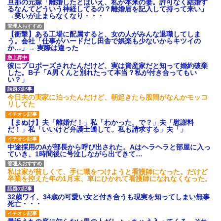
てさ～ほんと恥ずかしいわよね～（大声」新郎両親「！！！（土
旦那の元嫁「離婚したとはいえ、私が本来の妻。許可なく結婚す
下座」→ 結果・・・
るなんてどういう神経してるの？離婚届を記入して持って来い」
→笑いが止まらなくなり・・・
【衝撃】ある工場に配属すると、女の人がみんな退職してしま
【衝撃】ヤンキー女に「サせて」って言った結果
う。会社「仕事がハードだし田舎で娯楽も少ないからキツイの
か…」→ 実際は違った
日曜日、会社の窓を見ると同僚の姿。俺（あれ？ディズニーシー
彼にプロポーズされたんだけど、実は資産家だと知って婚約破棄
じゃ？）→俺電話「今何してんの？」同僚「シーで並んでるこ
した。B子「A男くんと別れたって本当？私が付き合ってもい
と！」俺「会社にいない？」→次の瞬間、すごい鳥肌が立った
い？」
今日夫の実家に泊ったんだけど、朝起きたら股間がなんかモッコ
旦那の元カノをSNSで探して写真を保存して顔面評価スレで写真
リしてた
を晒してた。ほとんどがブスという評価の中で二人ほど意外に好
評価で苦々しく思った
【まぬけ】夫「離婚だ！」私「わかった。で？」夫「慰謝料
だ！」私「いいけど弁護士通して。私も請求する」夫「」
彼にプロポーズされたんだけど、実は資産家だと知って婚約破棄
した。B子「A男くんと別れたって本当？私が付き合ってもい
中途採用のAが部長から呼び出された。Aはヘラヘラと部屋に入っ
い？」
ていき、1時間後に号泣しながら出てきて…
私は家が貧しくて、手に職をつけようと看護師になった。だけど
卒業を控えた年の1月末、車にひかれて看護師になれなくなった。
婚活パーティーでよく会う美女がいた。こんな完璧な容姿を持っ
てしても結婚て難しいんだなぁ…と思ってた
32歳ワイ、34歳の可愛い女と付き合うも現実を知ってしまい無事
死亡・・・
【衝撃】女友達から行為中に告白されてOKした結果