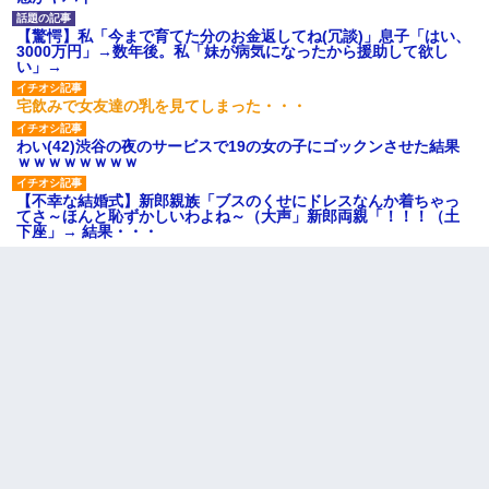
【驚愕】私「今まで育てた分のお金返してね(冗談)」息子「はい、
3000万円」→数年後。私「妹が病気になったから援助して欲し
い」→
宅飲みで女友達の乳を見てしまった・・・
わい(42)渋谷の夜のサービスで19の女の子にゴックンさせた結果
ｗｗｗｗｗｗｗｗ
【不幸な結婚式】新郎親族「ブスのくせにドレスなんか着ちゃっ
てさ～ほんと恥ずかしいわよね～（大声」新郎両親「！！！（土
下座」→ 結果・・・