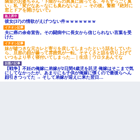
隣室のお婆ちゃん「下階からの異臭に困ってる、今もすっごく臭
【戦争】不妊の俺嫁に弟嫁が2日間4歳児を託児 俺嫁はそこまで気
い」私「変だなあ～なにも臭わないよ」→ その後。警察『絶対に
にしてなかったが、あまりにも子供が俺嫁に懐くので最後らへん
窓とドアを開けないで』
顔引きつってた → そして弟嫁が迎えに来た翌日…
彼女(37)の情欲がえげつない件ｗｗｗｗｗｗｗ
父が他界→父のフリン相手『どうか相続を放棄して下さい、昔の
夫に癌の余命宣告。その闘病中に長女から信じられない言葉を受
ことは謝ります。ごめんなさい…』私「お子さんはフリン略奪婚
けた
って知ってるの？」相手『 』結果→
妹が嘘つきな元カレと寄りを戻してしまったという話をしていた
ら、旦那の顔が曇って雰囲気が一転。そそくさと話を切り上げて
この母親は娘の黒歴史を掘り出さないと死ぬんか？ 死ぬんか？
いつもより早く寝付いてしまった…｜生活｜ワロタあんてな
【戦争】不妊の俺嫁に弟嫁が2日間4歳児を託児 俺嫁はそこまで気
父親がくも膜下出血で突然ﾀﾋ。→母の貯金が0なことが判明。→母
にしてなかったが、あまりにも子供が俺嫁に懐くので最後らへん
「私を家に置いてほしい、どうか見捨てないで(土下座」俺・嫁
顔引きつってた → そして弟嫁が迎えに来た翌日…
「…」
最近うちの庭に知らない男の人がしょっちゅう入ってくる。それ
を職場で愚痴ったら、同僚男性が怒鳴りつけてきた。
テレワーク上司「会議中はカメラ付けろ！」女社員「え、事前連
絡無しは無理」上司「いいから付けろ！」→
近所のお寺に住み込みで手伝いしてる知的障害のオッサンがい