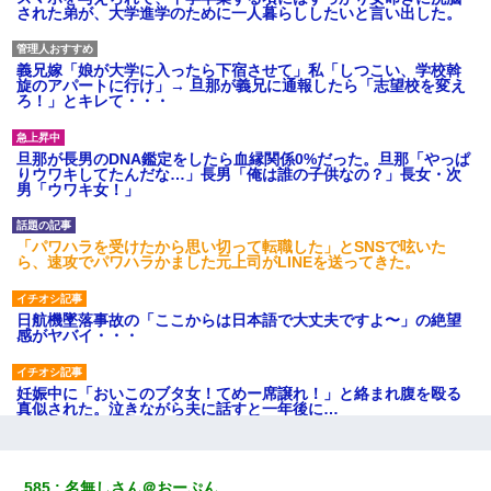
された弟が、大学進学のために一人暮らししたいと言い出した。
義兄嫁「娘が大学に入ったら下宿させて」私「しつこい、学校斡
旋のアパートに行け」→ 旦那が義兄に通報したら「志望校を変え
ろ！」とキレて・・・
旦那が長男のDNA鑑定をしたら血縁関係0%だった。旦那「やっぱ
りウワキしてたんだな…」長男「俺は誰の子供なの？」長女・次
男「ウワキ女！」
「パワハラを受けたから思い切って転職した」とSNSで呟いた
ら、速攻でパワハラかました元上司がLINEを送ってきた。
日航機墜落事故の「ここからは日本語で大丈夫ですよ〜」の絶望
感がヤバイ・・・
妊娠中に「おいこのブタ女！てめー席譲れ！」と絡まれ腹を殴る
真似された。泣きながら夫に話すと一年後に…
友人とふたりで山口に旅行した時の事。レンタカーを借りて山の
中の道を走っていたら、突然ガガッ！って音がして…
585
名無しさん＠おーぷん