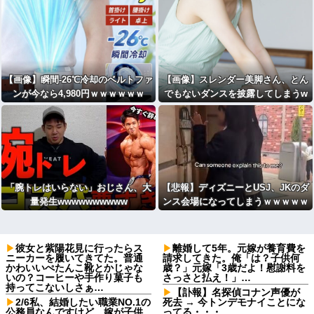
喚・・・
【画像】瞬間-26℃冷却のベルトファ
【画像】スレンダー美脚さん、とん
ンが今なら4,980円ｗｗｗｗｗｗ
でもないダンスを披露してしまうw
wwwwwwww
「腕トレはいらない」おじさん、大
【悲報】ディズニーとUSJ、JKのダ
量発生wwwwwwwwww
ンス会場になってしまうｗｗｗｗｗ
彼女と紫陽花見に行ったらス
離婚して5年。元嫁が養育費を
ニーカーを履いてきてた。普通
請求してきた。俺「は？子供何
かわいいぺたんこ靴とかじゃな
歳？」元嫁「3歳だよ！慰謝料を
いの？コーヒーや手作り菓子も
さっさと払え！」…
持ってこないしさぁ…
【訃報】名探偵コナン声優が
2/6私、結婚したい職業NO.1の
死去 → 今トンデモナイことにな
公務員なんですけど、嫁が子供
ってる・・・