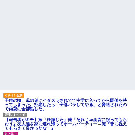
【悲報】思春期の娘に「キモ
義母から衝撃的な一言を言われ
ッ」と言われたお父さん、グレ
た!ええー...何なの?
るｗｗｗｗｗｗｗ
数年前に私が旅行先で落とし
ライチュウ「ピチューとピカ
た財布の中身が何年も経ってか
チュウより圧倒的に強いですｗ
ら別の旅行先で私自身によって
ｗｗｗ」←こいつが不人気な理
拾われた
由
俺の方が潔癖なのに嫁が俺に
【悲報】取引先専務「Aを20個
片付けさせようとしない。スト
注文する」 ぼく「いつも1～2
レス半端ないので決別宣言し
個しか使わないけど本当に20で
た。嫁「頑張るから半年猶予を
あってる？」 取専「あって
ちょうだい」←頑張るポイント
る」→結果『こう』なったんだ
が的外れすぎて絶賛空回り中
がコレワイが悪いん
主な税金の成り立ちを調べて
か？？？？？？？？
みたよ
【悲報】 婚約指輪が「たった
の0.3ct」で毎日泣いてる私がヤ
バすぎる理由がコレｗｗｗｗｗ
ハードオフに売っていた4万
4000円のフィギュアがヤバすぎ
るｗｗｗｗｗｗ「こんな高い
の？ｗｗ」「逆に超安い」
子供の頃、母の弟にイタズラされてて中学に入ってから関係を持
私「ちょっと、人の家の金庫
ってしまった。拒絶したら「全部バラしてやる」と脅迫されたの
触らないでよ！」キチママ『そ
で両親に全部話した。
こに金庫があったから、開けて
みようとしただけ☆』義兄「泥
は出てけ！二度と来るな！」結
【報告者がキチ】嫁「妊娠した」俺『それじゃあ皆に祝ってもら
果・・・
おう』友人達を家に連れ帰ってホームパーティー→俺『皆に祝え
私「初めて飲む味だけどなん
てもらえて良かったな！』→
のお茶？」彼「ちっ！」私「」