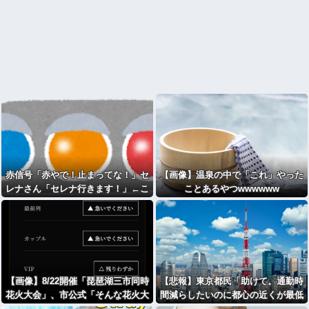
赤信号「赤やで！止まってな！」セ
【画像】温泉の中で「これ」やった
レナさん「セレナ行きます！」←こ
ことあるやつwwwwww
れwwwwwwwwwwwwwwww
【画像】8/22開催「琵琶湖三市同時
【悲報】東京都民「助けて。通勤時
花火大会」、市公式「そんな花火大
間減らしたいのに都心の近くが最低
会は存在しない」→ SNS阿鼻叫
10万払わないと住めないの」