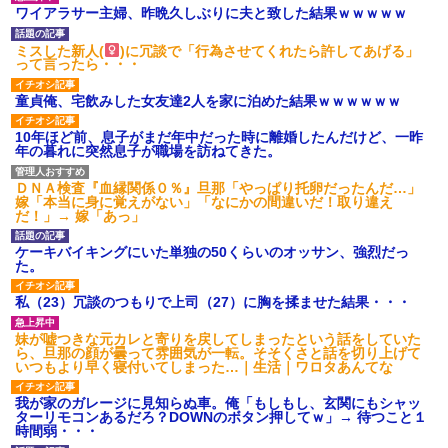
【GIF】JSのカンチョーワロ
ワイアラサー主婦、昨晩久しぶりに夫と致した結果ｗｗｗｗｗ
タ
後続車にクラクションを鳴ら
ミスした新人(
)に冗談で「行為させてくれたら許してあげる」
され彼氏が逆切れ。「何クラク
って言ったら・・・
ション鳴らしてんだ！降りてこ
いよ！」と怒鳴りだし...
童貞俺、宅飲みした女友達2人を家に泊めた結果ｗｗｗｗｗｗ
【衝撃】報酬100万円超の治験
募集がこちらｗｗｗｗｗ(※画像
あり)
10年ほど前、息子がまだ年中だった時に離婚したんだけど、一昨
年の暮れに突然息子が職場を訪ねてきた。
【ネット騒然】惨殺されたタ
ワマン頂き女子のこの動画、す
げえええええｗｗｗｗｗｗｗｗ
ＤＮＡ検査『血縁関係０％』旦那「やっぱり托卵だったんだ…」
ｗｗｗ
嫁「本当に身に覚えがない」「なにかの間違いだ！取り違え
だ！」→ 嫁「あっ」
【愕然】白のクラウン俺氏、
高速道路左車線を制限速度で走
った結果wwwwwwwwwwww
ケーキバイキングにいた単独の50くらいのオッサン、強烈だっ
た。
百年の恋12-899 食べた量を
張り合ってくる
私（23）冗談のつもりで上司（27）に胸を揉ませた結果・・・
【悲報】佐藤輝明・・・２軍
でも盛大にやらかす←あまり悲
しませないでくれ
妹が嘘つきな元カレと寄りを戻してしまったという話をしていた
ら、旦那の顔が曇って雰囲気が一転。そそくさと話を切り上げて
いつもより早く寝付いてしまった…｜生活｜ワロタあんてな
我が家のガレージに見知らぬ車。俺「もしもし、玄関にもシャッ
ターリモコンあるだろ？DOWNのボタン押してｗ」→ 待つこと１
時間弱・・・