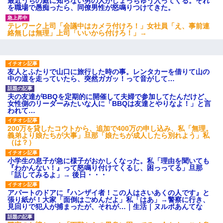
最近うちの庭に知らない男の人がしょっちゅう入ってくる。それ
を職場で愚痴ったら、同僚男性が怒鳴りつけてきた。
【驚愕】5000円でＪＫと行為してきたが後悔しかない…
テレワーク上司「会議中はカメラ付けろ！」女社員「え、事前連
絡無しは無理」上司「いいから付けろ！」→
ＤＮＡ検査『血縁関係０％』旦那「やっぱり托卵だったんだ…」
嫁「本当に身に覚えがない」「なにかの間違いだ！取り違え
だ！」→ 嫁「あっ」
友人とふたりで山口に旅行した時の事。レンタカーを借りて山の
中の道を走っていたら、突然ガガッ！って音がして…
放置子が病院送りになったらしい → 俺（二度と帰ってくるなよ…
嫁を半身不随にしやがった恨みは、正直こんなもんじゃ晴れな
夫の友達がBBQを定期的に開催して夫婦で参加してたんだけど、
い）
女性側のリーダーみたいな人に「BBQは友達とやりなよ！」と言
われて…
男だけどリベンジポノレノの被害者になって未だに人生が立ち直
200万を貸したコウトから、追加で400万の申し込み、私「無理。
せない
義弟より娘たちが大事」旦那「娘たちが成人したら別れよう」私
（は？）
【唖然】帰宅したら旦那のスポーツカーが消えていた。警察『目
小学生の息子が急に様子がおかしくなった。私「理由を聞いても
立つし、すぐ見つかるかもしれません』→ 数時間後・・警察『××
『わかんない！』って怒鳴り付けてくるし、困っってる」旦那
さんご存じですか？』
「話してみるよ」→ 後日・・・
アパートのドアに『ハンザイ者！この人はさいあくの人です』と
妻と同居し始めたときから、よく妻が「どこかで音漏れしてな
張り紙が！大家「面倒はごめんだよ」私「はあ」→警察に行き、
い？音楽聞こえる」と言っていて…
見回りで犯人が捕まったが、それが…｜生活｜ヌルポあんてな