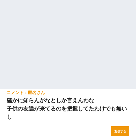
た。ある日、オッサンが火かき棒を持って顔を真っ赤にしながら
走り回っていて…
ナンパにほいほい付いていった私、地獄に落ちる
匿名
確かに知らんがなとしか言えんわな
子供の友達が来てるのを把握してたわけでも無い
し
返信する