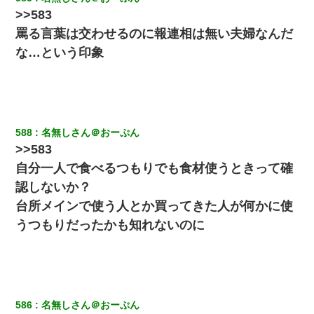
>>583
【GJ!】会社から帰宅中、広い駐車場にエンジンかけっ放しの車を
罵る言葉は交わせるのに報連相は無い夫婦なんだ
発見。しかも「ヒィ～」みたいな声も聞こえてきたので気になっ
て近寄ったら女の子がおっさんの下敷きになってた
な…という印象
旦那の元嫁「離婚したとはいえ、私が本来の妻。許可なく結婚す
るなんてどういう神経してるの？離婚届を記入して持って来い」
→笑いが止まらなくなり・・・
588
名無しさん＠おーぷん
元夫の連れ子「俺の結婚式の時くらい、母親としての責任を果た
>>583
そうとは思わないのか！」→どうも連れ子は…
自分一人で食べるつもりでも食材使うときって確
認しないか？
私は家が貧しくて、手に職をつけようと看護師になった。だけど
卒業を控えた年の1月末、車にひかれて看護師になれなくなった。
台所メインで使う人とか買ってきた人が何かに使
うつもりだったかも知れないのに
妹が嘘つきな元カレと寄りを戻してしまったという話をしていた
ら、旦那の顔が曇って雰囲気が一転。そそくさと話を切り上げて
いつもより早く寝付いてしまった…｜生活｜ワロタあんてな
全く親しくないママ友Aから突然「飲み会しよう」と誘われたがお
断りした。後日Aの企みを知ってゾッとするやら腹立つやら！
586
名無しさん＠おーぷん