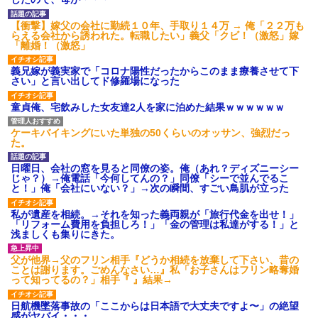
【衝撃】嫁父の会社に勤続１０年、手取り１４万 → 俺「２２万も
らえる会社から誘われた。転職したい」義父「クビ！（激怒」嫁
「離婚！（激怒」
義兄嫁が義実家で「コロナ陽性だったからこのまま療養させて下
さい」と言い出してド修羅場になった
童貞俺、宅飲みした女友達2人を家に泊めた結果ｗｗｗｗｗｗ
ケーキバイキングにいた単独の50くらいのオッサン、強烈だっ
た。
日曜日、会社の窓を見ると同僚の姿。俺（あれ？ディズニーシー
じゃ？）→俺電話「今何してんの？」同僚「シーで並んでるこ
と！」俺「会社にいない？」→次の瞬間、すごい鳥肌が立った
私が遺産を相続。→それを知った義両親が「旅行代金を出せ！」
「リフォーム費用を負担しろ！」「金の管理は私達がする！」と
浅ましくも集りにきた。
父が他界→父のフリン相手『どうか相続を放棄して下さい、昔の
ことは謝ります。ごめんなさい…』私「お子さんはフリン略奪婚
って知ってるの？」相手『 』結果→
日航機墜落事故の「ここからは日本語で大丈夫ですよ〜」の絶望
感がヤバイ・・・