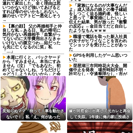
連れて家出した。全く理由は思
「家族になるのが大事なんだ
いつかないけど強いてあげると
よ」成人済みの娘との養子縁組
すれば母のせいかもしれない。
をしつこく迫る婚約者。怪しい
嫁のせいでアトピー悪化しそう
と思って「事実婚にしたい」と
→
伝えた結果、男が放った『衝撃
【裏の顔】 父の再婚相手と仲
の反応』←金目当てだと自白し
良しな私→ある日、私の帰宅に
たようなもんｗｗｗ
気付かない再婚相手「血繋がっ
職場で電話を取った新入社員
てないのに大学費用出さなきゃ
の女子がヒワイなことを言われ
いけないの腹立つわ…姑だった
てショックを受けたことがあっ
ら先に亡くなるのに笑」私
た
「…」
GPSを利用したゲーム思いつ
本屋に行くと、バックヤード
いた
から「すみません、本当にすみ
ません（泣）「でもあなた、初
琵琶湖三市同時花火大会、開
めてじゃないしね、うちだけじ
催中止を発表 場所時刻不明・
ゃどうしようもないから」と会
許可なし・交通整理なし・市が
話が聞こえてきた→する
関与否定
と・・・
20年くらい前だけど当時お付
生活保護の相談に行ったら、
き合いがあった仲間が神社に赤
愛猫を手放さないと無理と言わ
いものを身につけちゃいけない
れた。子どものような存在だか
と言ってた
ら手放すのは絶対に考えられな
【画像】TWICE・モモ(30)、
い・・・
またしてもセクシーボデーを披
見知らぬママ「待って！車を動かさ
嫁が同窓会に出席して元カレと再会
妹と差をつけて育てられた。
露ｗｗｗｗｗｗｗｗ
妹「家も土地も、財産はすべて
ないで！」私「え、何があった
して失踪。1年後に俺の家に投函さ
ワイ「さぁてTwitterみるか
私が継ぐ。相続は放棄して」母
ぁ」沢山の幸せ、沢山の人々の
の！？」→慌てて降りると園長先生
れたものがこれ...
「うんうん」私「わかった」 →
努力「うおおおお」ｽﾞﾄﾞﾄﾞﾄﾞﾄﾞ
数年後、復讐のチャンスがや...
が激怒していて…
父の再婚相手が職権乱用して