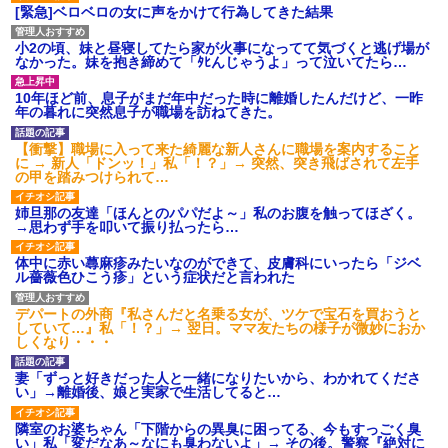
[緊急]ベロベロの女に声をかけて行為してきた結果
小2の頃、妹と昼寝してたら家が火事になってて気づくと逃げ場が
なかった。妹を抱き締めて「ﾀﾋんじゃうよ」って泣いてたら…
10年ほど前、息子がまだ年中だった時に離婚したんだけど、一昨
年の暮れに突然息子が職場を訪ねてきた。
【衝撃】職場に入って来た綺麗な新人さんに職場を案内すること
に → 新人「ドンッ！」私「！？」→ 突然、突き飛ばされて左手
の甲を踏みつけられて…
姉旦那の友達「ほんとのパパだよ～」私のお腹を触ってほざく。
→思わず手を叩いて振り払ったら…
体中に赤い蕁麻疹みたいなのができて、皮膚科にいったら「ジベ
ル薔薇色ひこう疹」という症状だと言われた
デパートの外商『私さんだと名乗る女が、ツケで宝石を買おうと
していて…』私「！？」→ 翌日。ママ友たちの様子が微妙におか
しくなり・・・
妻「ずっと好きだった人と一緒になりたいから、わかれてくださ
い」→離婚後、娘と実家で生活してると…
隣室のお婆ちゃん「下階からの異臭に困ってる、今もすっごく臭
い」私「変だなあ～なにも臭わないよ」→ その後。警察『絶対に