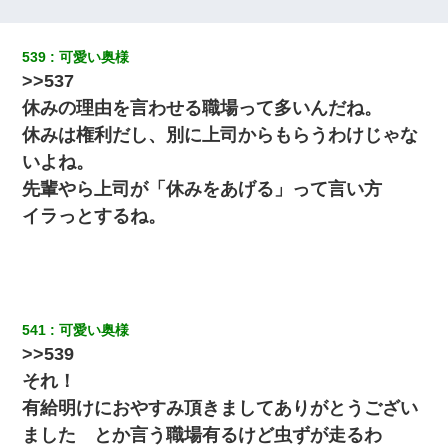
結婚生活10ヶ月目で嫁から一方的に「もう冷めた」と離婚切り出
539
可愛い奥様
された
>>537
休みの理由を言わせる職場って多いんだね。
日航機墜落事故の「ここからは日本語で大丈夫ですよ〜」の絶望
感がヤバイ・・・
休みは権利だし、別に上司からもらうわけじゃな
いよね。
【驚愕】5000円でＪＫと行為してきたが後悔しかない…
先輩やら上司が「休みをあげる」って言い方
イラっとするね。
ＤＮＡ検査『血縁関係０％』旦那「やっぱり托卵だったんだ…」
嫁「本当に身に覚えがない」「なにかの間違いだ！取り違え
だ！」→ 嫁「あっ」
【報告者がキチ】嫁「妊娠した」俺『それじゃあ皆に祝ってもら
541
可愛い奥様
おう』友人達を家に連れ帰ってホームパーティー→俺『皆に祝え
てもらえて良かったな！』→
>>539
それ！
我が家のガレージに見知らぬ車。俺「もしもし、玄関にもシャッ
有給明けにおやすみ頂きましてありがとうござい
ターリモコンあるだろ？DOWNのボタン押してｗ」→ 待つこと１
時間弱・・・
ました とか言う職場有るけど虫ずが走るわ