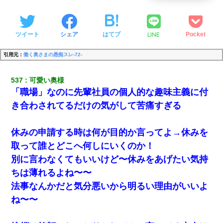
LINE
ツイート
シェア
はてブ
Pocket
引用元：
働く奥さまの愚痴スレ-72-
537
可愛い奥様
「職場」なのに先輩社員の個人的な趣味主義に付
き合わされてるだけの気がして苦痛すぎる
休みの申請する時は何が目的か言ってよ→休みを
取って誰とどこへ何しにいくのか！
別に言わなくてもいいけど〜休みをあげたい気持
ちは薄れるよね〜〜
法事なんかだと気分悪いから明るい理由がいいよ
ね〜〜