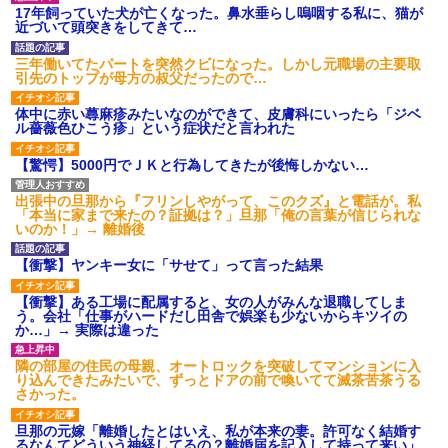
ション鳴らしてんだ！降りてこ
17年飼っていた犬が亡くなった。鼻水垂らし嗚咽する私に、猫が
いよ！」と怒鳴りだし...
近づいて頭突きをしてきて…
【衝撃】報酬100万円超の治験
募集がこちらｗｗｗｗｗ(※画像
三年働いてたパートを突然クビになった。しかし元職場の主要取
あり)
引先のトップが母方の叔父だったので…
【ネット騒然】惨殺されたタ
ワマン頂き女子のこの動画、す
体中に赤い蕁麻疹みたいなのができて、皮膚科にいったら「ジベ
げえええええｗｗｗｗｗｗｗｗ
ル薔薇色ひこう疹」という症状だと言われた
ｗｗｗ
【愕然】白のクラウン俺氏、
【驚愕】5000円でＪＫと行為してきたが後悔しかない…
高速道路左車線を制限速度で走
った結果wwwwwwwwwwww
百年の恋12-899 食べた量を
出張中の旦那から『フリンしやがって、このクズ』と電話が。私
張り合ってくる
「本当に家まで来たの？証拠は？」旦那「俺の言葉が信じられな
いのか！」→ 離婚後
【悲報】佐藤輝明・・・２軍
でも盛大にやらかす←あまり悲
しませないでくれ
【衝撃】ヤンキー女に「サせて」って言った結果
【衝撃】ある工場に配属すると、女の人がみんな退職してしま
う。会社「仕事がハードだし田舎で娯楽も少ないからキツイの
か…」→ 実際は違った
隣の部屋の住民の母親、オートロックを突破してマンションに入
り込んできたみたいで、ずっとドアの前で喚いてて滅茶苦茶うる
さかった。
旦那の元嫁「離婚したとはいえ、私が本来の妻。許可なく結婚す
るなんてどういう神経してるの？離婚届を記入して持って来い」