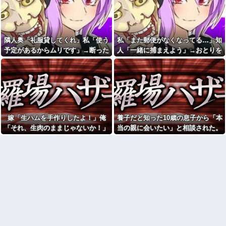
った。その勘違いが思わぬ方向
【動画】御当地アイドルだっ
へ転がっていき…
た頃の今田美桜、ガチのマジで
可愛くてワイらをびびらせまく
猫って、年数が経てば立つほ
ってしまうw w w w w w w w
ど距離が近くなるのかな。最近
は、枕の横で寝てる。【再】
隣人奥「礼服貸してくれ」私「使う
私「また郵便がなくなってる…」知
日産e-power、無給油で
1980km走行しギネス記録を達
24歳年収550万ワイ、高級車も
予定があるからムリです」→断った
人「一緒に捕まえよう」→おとりを
成！→山頂から下ってるだけで
豪邸も買えない人生が確定して
途端、とんでもない暴言を吐かれ
仕掛けたら泥奥がまんまと引っかか
した…
いる事実に咽び泣く
て…
り…
【悲報】へずまりゅう（35）
冷蔵庫あけたらパイナップル
ボランティアのため熊本に行く
があって友人が食ったら、友人
も体調不良で病院に行く
ところのジジイが買ったたくあ
んだったんだか
スーパーで小エビの天ぷら
（１２尾入り４８０円）を買っ
【腹筋崩壊】見た瞬間吹いた
た。レジ係の人「５７６０円で
画像を貼っていくスレｗｗｗｗ
嫁「生ハムを手作りしたよ！」俺
養子だと知った10歳の息子から「本
す」私「えっ！？間違いじゃな
【修羅場】父の浮気相手がま
いですか？」レジ「いや、４８...
「それ、生肉のままじゃないか！」
当の親に会いたい」と相談された。
さかの男！？私が突き止めた結
1、2年生の間で欠席者が多数
果ｗｗｗｗ
→食べてしまった翌日にまさかの事
正直に答えたら夫婦関係が急変し
出ているのに閉鎖しなかったせ
今日から業務報告書の「庶
態が…
て…
いで私立高一般入試週の前に3年
務」っていう大項目が急に廃止
生で感染爆発
されたんだけど意味不明すぎる
新婦母「せっかく習わせたん
社会人1年目の時、下の階に住
だから弾きなさい」新婦「…」
んでる40代半ばくらいの独身女
→披露宴で繰り広げられた親子
性に狙われかけた
のやり取りに周囲は困惑し…
「お食い初めなんて俺になん
ミスドで隣の席の女性二人の
のメリットがあるの」「そんな
会話が聞こえてきた。その内容
に大変なら育児やめれば？」冗
が、旦那と離婚したくてでっち
談で言ったのに本気に取られて
上げのDV証拠を...
離婚を言い渡された