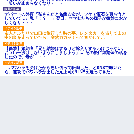
→笑いが止まらなくなり・・・
デパートの外商『私さんだと名乗る女が、ツケで宝石を買おうと
していて…』私「！？」→ 翌日。ママ友たちの様子が微妙におか
しくなり・・・
友人とふたりで山口に旅行した時の事。レンタカーを借りて山の
中の道を走っていたら、突然ガガッ！って音がして…
【衝撃】婚約者「兄と結婚はするけど嫁入りするわけじゃない。
お互い干渉はしないようにしましょう」→ その後に結納金の話を
したので、母が・・・
「パワハラを受けたから思い切って転職した」とSNSで呟いた
ら、速攻でパワハラかました元上司がLINEを送ってきた。