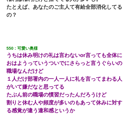
たとえば、あなたのご主人て有給全部消化してる
妻が亡くなったんだけど正直ガチで嬉しい
の？
書店「息子さんが万引きしました」私「はっ？(息子目の前にいる
し…)うちの子ではないので迎えに行きません」→息子を名乗って
た人物の正体が判明するも・・・
10年ほど前、息子がまだ年中だった時に離婚したんだけど、一昨
550
可愛い奥様
年の暮れに突然息子が職場を訪ねてきた。
うちは休み明けの礼は言わないor言っても全体に
おはようっていうついでにさらっと言うぐらいの
職場なんだけど
１人だけ部署内の一人一人に礼を言ってまわる人
がいて嫌だなと思ってる
たぶん前の職場の慣習だったんだろうけど
割りと休む人や頻度が多いのもあって休みに対す
る感覚が違う違和感というか