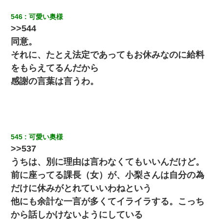
546
可愛い奥様
[緊急]ベロベロの女に声をかけて行為してきた結果
>>544
同意。
新卒の女性社員に1年半ストーカーされていた。俺「マジで怖い」
上司「話をしてみる」→女性社員「実は10数年前に…」
それに、たとえ法定であってもお休みなのに給料
をもらえてるんだから
13歳娘が元嫁のところから逃げてきた。どう扱ったらいいのかわ
感謝の言葉は言うわ。
からない
小2の頃、妹と昼寝してたら家が火事になってて気づくと逃げ場が
なかった。妹を抱き締めて「ﾀﾋんじゃうよ」って泣いてたら…
545
可愛い奥様
義兄嫁「娘が大学に入ったら下宿させて」私「しつこい、学校斡
>>537
旋のアパートに行け」→ 旦那が義兄に通報したら「志望校を変え
ろ！」とキレて・・・
うちは、別に理由は言わなくてもいいんだけど。
前に座ってる課長（女）が、小梨さんは自分の為
【衝撃】ヤンキー女に「サせて」って言った結果
だけに休みがとれていいわねという
他にも余計な一言が多くてイライラする。こっち
転職先が決まったので退職の意思を伝えたら。上司「無責任」
から話しかけないようにしている
「簡単には辞めさせない」私（どうせ辞めるし…）→ 思いっきり