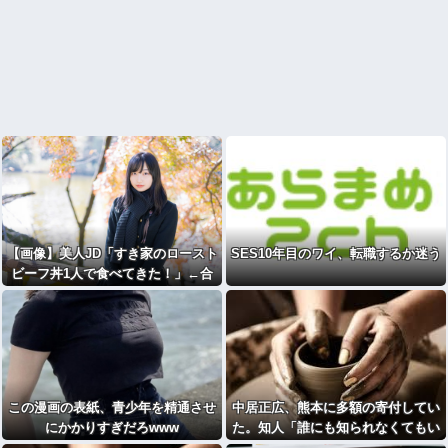
【画像】美人JD「すき家のロースト
SES10年目のワイ、転職するか迷う
ビーフ丼1人で食べてきた！」←合
成みたいと話題にｗｗｗｗｗｗｗｗ
この漫画の表紙、青少年を精通させ
中居正広、熊本に多額の寄付してい
にかかりすぎだろwww
た。知人「誰にも知られなくてもい
い、と公表してない」