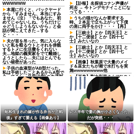
WWWWWW
【訃報】名探偵コナン声優が
死去 → 今トンデモナイことにな
本屋に行くと、バックヤード
ってる・・・
から「すみません、本当にすみ
ません（泣）「でもあなた、初
うちの猫がなんか要求する
めてじゃないしね、うちだけじ
時。２本足で立ち上がって下僕
ゃどうしようもないから」と会
の肩に両手をかけ・・・【再】
話が聞こえてきた→する
【三銃士】とか【四天王】と
と・・・
か【十二使徒】とか【四十七
夫が首を吊った。気に入らな
士】みたいなの
いと私を殴るウトとそれを傍観
【三銃士】とか【四天王】と
するトメに生活費をくれない
か【十二使徒】とか【四十七
夫…地獄の義実家をでて離婚し
士】みたいなの
ようとしたら…夫にはとんでも
ない秘密があった
【画像】秋葉原で大量のメイ
ド＆巫女たちが潮で水打ちを実
子供の血液型がAB型だった。
施wwwwwwwww他
私は手術したことあるからA型で
合ってるし…旦那(O型)の血液型
【画像】剛力彩芽さん(32)のふ
を調べてみよう」→ 結果・・・
っくらお胸、エ□ッッッッッッッ
ッッッッッッッッ！
【衝撃】 ワイ、保険金2億円と
遺産6000万円を相続したら「こ
本屋に現れた異臭＆浮浪者風
う」なった・・・
の男、ペタンコのボストンバッ
グをパンパンにして無会計で退
ちいかわ作者さん、総額30億
店！Gメンに確保され「なん
超の大豪邸を建てるｗｗｗｗｗ
で？」と本気で困惑ｗｗｗ
ｗｗｗｗｗｗｗｗｗｗｗｗｗｗ
昭和生まれの嫁が作る弁当が『戦
レス半年で妻の胸が小さくなった。
【気分悪ぃ】彼氏がトンカツ
【画像】居酒屋さん、6人で長
後』すぎて萎える【画像あり】
だが突然・・・
食べたくない理由がクズすぎて...
居して会計4939円しか使わない
ｗｗｗｗ
客にお気持ち表明してしまう←
コレどっちが悪いん
義弟嫁が私にケンカ売って、
や？？？？？？
義妹が買った流れになってしま