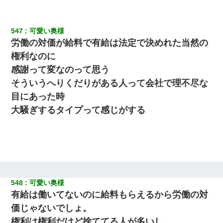
小学生の妹が20代の弟とチューしてるのに、見て見ぬふりの親を
見てから実家を出た。それから15年、妹が弟の子を妊娠したらし
くもう堕胎できない月なんだと母から連絡がきた…｜生活｜ワロ
タあんてな
547
可愛い奥様
労働の対価が給料で有給は法定で決めれた当然の
「パワハラを受けたから思い切って転職した」とSNSで呟いた
権利なのに
ら、速攻でパワハラかました元上司がLINEを送ってきた。
感謝って変なのって思う
そういうへりくだりがある人って会社で理不尽な
嘘をついてフリン旅行へ出かけた嫁→翌日、嫁「ただいま～」旦
那「娘がシんだよ。何度も連絡したのに…」嫁「えっ」→なん
目にあった時
と・・・
大騒ぎするタイプって感じがする
【不幸な結婚式】新郎親族「ブスのくせにドレスなんか着ちゃっ
てさ～ほんと恥ずかしいわよね～（大声」新郎両親「！！！（土
下座」→ 結果・・・
妹が嘘つきな元カレと寄りを戻してしまったという話をしていた
ら、旦那の顔が曇って雰囲気が一転。そそくさと話を切り上げて
いつもより早く寝付いてしまった…｜生活｜ワロタあんてな
548
可愛い奥様
有給は働いてないのに給料もらえるから労働の対
元夫の連れ子「俺の結婚式の時くらい、母親としての責任を果た
価じゃないでしょ。
そうとは思わないのか！」→どうも連れ子は…
権利は権利だけど捨ててる人が多いし。