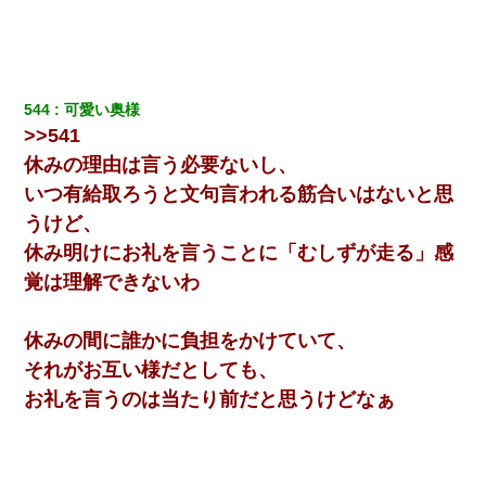
｢昨日はお兄ちゃんと一緒にお風呂に入っちゃった～｣とか毎日兄
の話をしていたA子が事故で亡くなった。→Ａ子のお母さんの話に
驚愕…
544
可愛い奥様
旦那の元カノをSNSで探して写真を保存して顔面評価スレで写真
>>541
を晒してた。ほとんどがブスという評価の中で二人ほど意外に好
評価で苦々しく思った
休みの理由は言う必要ないし、
いつ有給取ろうと文句言われる筋合いはないと思
元旦那から復縁要請。息子「最新型のiPhoneも買えない貧乏は嫌
うけど、
だ、再婚して」私「なら父親と暮らせ」息子「やった＾＾」私
（もう手遅れだったんだな…）
休み明けにお礼を言うことに「むしずが走る」感
覚は理解できないわ
全く親しくないママ友Aから突然「飲み会しよう」と誘われたがお
断りした。後日Aの企みを知ってゾッとするやら腹立つやら！
休みの間に誰かに負担をかけていて、
それがお互い様だとしても、
私『貯金貯まったし、やっと家建てられるね！』夫「実家を二世
帯住宅にした。それに貯金使った」→私『離婚しよう』夫「え
お礼を言うのは当たり前だと思うけどなぁ
っ」私『使った貯金はあげるから』→すると…
男だけどリベンジポノレノの被害者になって未だに人生が立ち直
せない