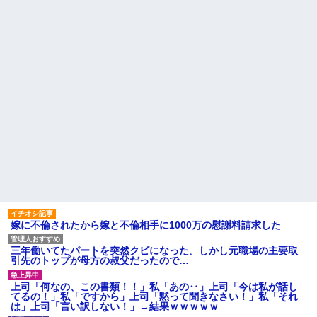
嫁に不倫されたから嫁と不倫相手に1000万の慰謝料請求した
三年働いてたパートを突然クビになった。しかし元職場の主要取
引先のトップが母方の叔父だったので…
上司「何なの、この書類！！」私「あの‥」上司「今は私が話し
てるの！」私「ですから」上司「黙って聞きなさい！」私「それ
は」上司「言い訳しない！」→結果ｗｗｗｗｗ