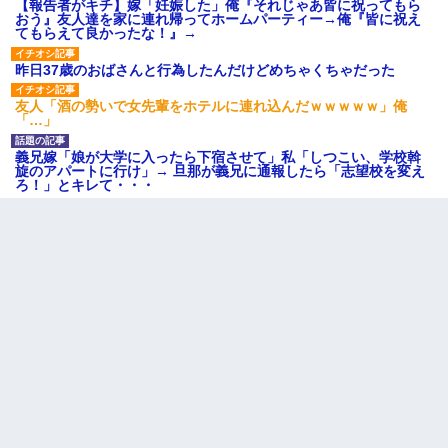
【報告者がキチ】嫁「妊娠した」俺『それじゃあ皆に祝ってもら
おう』友人達を家に連れ帰ってホームパーティー→俺『皆に祝え
てもらえて良かったな！』→
昨日37歳のおばさんと行為したんだけどめちゃくちゃだった
友人「酒の勢いで女先輩をホテルに連れ込んだｗｗｗｗｗ」俺
「…」
義兄嫁「娘が大学に入ったら下宿させて」私「しつこい、学校斡
旋のアパートに行け」→ 旦那が義兄に通報したら「志望校を変え
ろ！」とキレて・・・