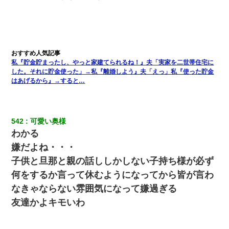
反論をしてみた
父が他界→父のフリン相手『どうか相続を放棄して下さい、昔の
ことは謝ります。ごめんなさい…』私「お子さんはフリン略奪婚
って知ってるの？」相手『 』結果→
私『貯金貯まったし、やっと家建てられるね！』夫「実家を二世帯住宅に
この母親は娘の黒歴史を掘り出さないと死ぬんか？ 死ぬんか？
した。それに貯金使った」→私『離婚しよう』夫「えっ」私『使った貯金
はあげるから』→すると…
クラスで一人無口で誰とも話さない男子がいた。→修学旅行に来
なかったその男子に女子達がお土産を渡した。5分後…
542
可愛い奥様
夫に癌の余命宣告。その闘病中に長女から信じられない言葉を受
わかる
けた
嫌だよね・・・
子供と旦那と親の話ししかしない子持ち様が必ず
デパートの外商『私さんだと名乗る女が、ツケで宝石を買おうと
していて…』私「！？」→ 翌日。ママ友たちの様子が微妙におか
何をするか言って休むようになってから皆が言わ
しくなり・・・
なきゃならない雰囲気になって嫌過ぎる
友達かよキモいわ
嫁に不倫されたから嫁と不倫相手に1000万の慰謝料請求した