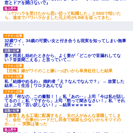
窓とドアを開けないで』
「パワハラを受けたから思い切って転職した」とSNSで呟いた
ら、速攻でパワハラかました元上司がLINEを送ってきた。
32歳ワイ、34歳の可愛い女と付き合うも現実を知ってしまい無事
死亡・・・
妻と同居し始めたときから、よく妻が「どこかで音漏れしてな
い？音楽聞こえる」と言っていて…
【悲報】嫁がワイのこと嫌いっぽいから単身赴任した結果
私「結婚やめるわ」 婚約者「え？なんでなんで？」 → 放置した
結果…｜生活｜ワロタあんてな
上司「何なの、この書類！！」私「あの‥」上司「今は私が話し
てるの！」私「ですから」上司「黙って聞きなさい！」私「それ
は」上司「言い訳しない！」→結果ｗｗｗｗｗ
【衝撃】ある工場に配属すると、女の人がみんな退職してしま
う。会社「仕事がハードだし田舎で娯楽も少ないからキツイの
か…」→ 実際は違った