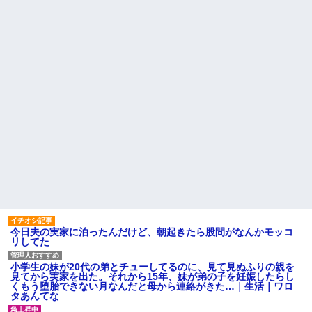
保育園のママさんが私の双子
彼女と結婚の話をしていた時
の妹が彼氏とデートしてる盗み
に言われたことが衝撃だった
撮り画像を見せて「あとはわか
るよね？とりあえず5万を家に持
主な税金の成り立ちを調べて
ってきて」と脅してきた
みたよ
「下着や化粧や靴にネイル、
とにかく女ばっかりお金がかか
る、男女差別！」と話にはちょ
っとのれない
【朗報】 女子「恋愛テクで気
を引く男より、こういう男の方
が1億倍良い男です」→結果
ハードオフに売っていた4万
4000円のフィギュアがヤバすぎ
るｗｗｗｗｗｗ「こんな高い
の？ｗｗ」「逆に超安い」
私「ちょっと、人の家の金庫
触らないでよ！」キチママ『そ
こに金庫があったから、開けて
みようとしただけ☆』義兄「泥
は出てけ！二度と来るな！」結
今日夫の実家に泊ったんだけど、朝起きたら股間がなんかモッコ
果・・・
リしてた
私「初めて飲む味だけどなん
のお茶？」彼「ちっ！」私「」
小学生の妹が20代の弟とチューしてるのに、見て見ぬふりの親を
【GIF】JSのカンチョーワロ
見てから実家を出た。それから15年、妹が弟の子を妊娠したらし
タ
くもう堕胎できない月なんだと母から連絡がきた…｜生活｜ワロ
後続車にクラクションを鳴ら
タあんてな
され彼氏が逆切れ。「何クラク