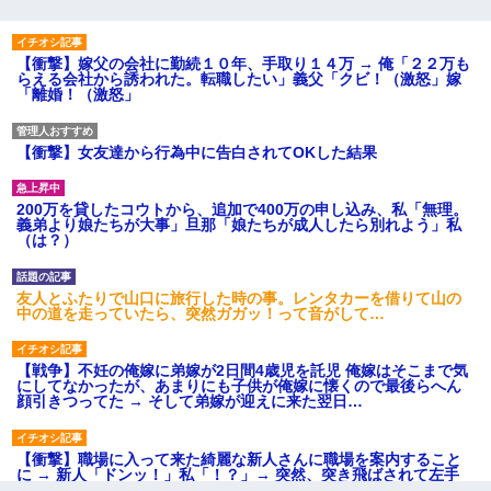
【衝撃】嫁父の会社に勤続１０年、手取り１４万 → 俺「２２万も
らえる会社から誘われた。転職したい」義父「クビ！（激怒」嫁
「離婚！（激怒」
【衝撃】女友達から行為中に告白されてOKした結果
200万を貸したコウトから、追加で400万の申し込み、私「無理。
義弟より娘たちが大事」旦那「娘たちが成人したら別れよう」私
（は？）
友人とふたりで山口に旅行した時の事。レンタカーを借りて山の
中の道を走っていたら、突然ガガッ！って音がして…
【戦争】不妊の俺嫁に弟嫁が2日間4歳児を託児 俺嫁はそこまで気
にしてなかったが、あまりにも子供が俺嫁に懐くので最後らへん
顔引きつってた → そして弟嫁が迎えに来た翌日…
【衝撃】職場に入って来た綺麗な新人さんに職場を案内すること
に → 新人「ドンッ！」私「！？」→ 突然、突き飛ばされて左手
の甲を踏みつけられて…