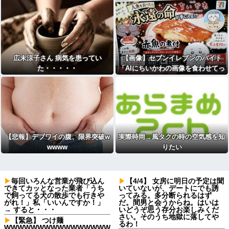
広末涼子さん 病気を患ってい
【画像】セブンイレブンのバイト
た・・・・・
「AIにちいかわの画像を食わせてっ
と………できた！」
【悲報】デブワイの腹、限界突破w
実際時岡→風タクの時の空気感を知
wwww
りたい
毎回いろんな営業が飛び込ん
【4/4】 女房に明日の予定は聞
できてカッとなった業者「うち
いていないが、デートにでも誘
で飼ってる犬の散歩でも行きや
ってみる。多分断られるはず
がれ！」私「いいんですか！」
だ。間男と会うからね。はいは
→ すると・・・
いどうぞ思う存分お楽しみくだ
さい。そのうち地獄に落してや
【緊急】 つけ麺
るわ！
WWWWWWWWWWWWWWWW