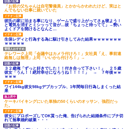
「お前の父ちゃんは自宅警備員」とかからかわれたけど、実はと
んでもない仕事に就いていた
彼氏の家に泊まる事になり、ゲームで盛り上がってさぁ寝よう！
と電気を消すとミシッって音が…彼「ちょっと待ってて」→勢い
よくドアを開けるとなんと…
生保レディと行為する為に駆け引きしてみた結果ｗｗｗｗｗｗｗ
ｗｗｗｗｗ
テレワーク上司「会議中はカメラ付けろ！」女社員「え、事前連
絡無しは無理」上司「いいから付けろ！」→
３２歳俺「ずっと好きでした！！付き合って下さい！」 ２５歳
彼女「うん！！絶対幸せになろうね！！！！」 → ７年後ｗｗ
ｗｗｗ
ワイ144kg彼女98kgデブカップル、1年間毎日行為しまくった結
果
ケーキバイキングにいた単独の50くらいのオッサン、強烈だっ
た。
彼女にプロポーズしてOK貰った俺、告げられた結婚条件にブチ切
れて無事婚約破棄・・・