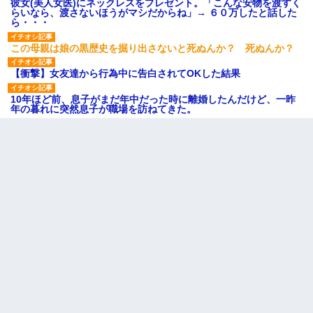
彼女(美人女医)にネックレスをプレゼント。「こんな安物を渡すく
らいなら、渡さないほうがマシだからね」→ ６０万したと話した
ら・・・
この母親は娘の黒歴史を掘り出さないと死ぬんか？ 死ぬんか？
【衝撃】女友達から行為中に告白されてOKした結果
10年ほど前、息子がまだ年中だった時に離婚したんだけど、一昨
年の暮れに突然息子が職場を訪ねてきた。