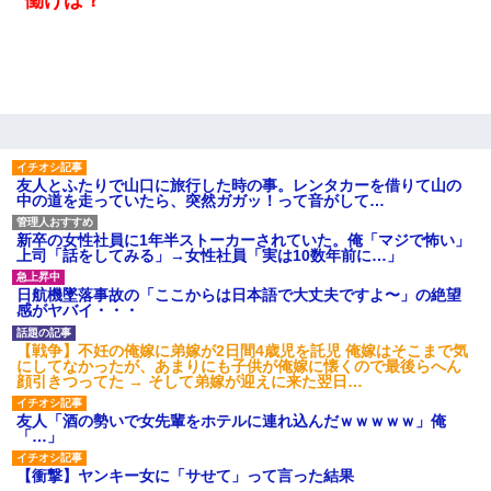
【身体で払わせて】女友達「ごめん、何も言わずにお金貸してく
ださい……」俺「いいよ！いくら？」女友達「10万円ぐら
い……」俺「ほい！10万！」→
居酒屋にて。兄の紹介者「お酒飲みなって」私「未成年なので無
理です！」酷すぎるワードの連発で、耐えきれず店員に5千円を渡
し「お勘定です。逃がして下さい」その後、録音内容を父に聞か
せたら...
友人とふたりで山口に旅行した時の事。レンタカーを借りて山の
中の道を走っていたら、突然ガガッ！って音がして…
何年か前に妹は離婚している。当時生まれた姪が義弟の子じゃな
かったため妹有責での離婚になり…
新卒の女性社員に1年半ストーカーされていた。俺「マジで怖い」
上司「話をしてみる」→女性社員「実は10数年前に…」
放置子が病院送りになったらしい → 俺（二度と帰ってくるなよ…
日航機墜落事故の「ここからは日本語で大丈夫ですよ〜」の絶望
嫁を半身不随にしやがった恨みは、正直こんなもんじゃ晴れな
感がヤバイ・・・
い）
【戦争】不妊の俺嫁に弟嫁が2日間4歳児を託児 俺嫁はそこまで気
にしてなかったが、あまりにも子供が俺嫁に懐くので最後らへん
童貞俺、宅飲みした女友達2人を家に泊めた結果ｗｗｗｗｗｗ
顔引きつってた → そして弟嫁が迎えに来た翌日…
友人「酒の勢いで女先輩をホテルに連れ込んだｗｗｗｗｗ」俺
子供の頃、母の弟にイタズラされてて中学に入ってから関係を持
「…」
ってしまった。拒絶したら「全部バラしてやる」と脅迫されたの
で両親に全部話した。
【衝撃】ヤンキー女に「サせて」って言った結果