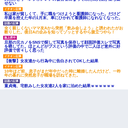
せない
私は家が貧しくて、手に職をつけようと看護師になった。だけど
卒業を控えた年の1月末、車にひかれて看護師になれなくなった。
全く親しくないママ友Aから突然「飲み会しよう」と誘われたがお
断りした。後日Aの企みを知ってゾッとするやら腹立つやら！
旦那の元カノをSNSで探して写真を保存して顔面評価スレで写真
を晒してた。ほとんどがブスという評価の中で二人ほど意外に好
評価で苦々しく思った
【衝撃】女友達から行為中に告白されてOKした結果
10年ほど前、息子がまだ年中だった時に離婚したんだけど、一昨
年の暮れに突然息子が職場を訪ねてきた。
童貞俺、宅飲みした女友達2人を家に泊めた結果ｗｗｗｗｗｗ