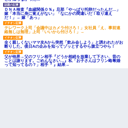
ＤＮＡ検査『血縁関係０％』旦那「やっぱり托卵だったんだ…」
嫁「本当に身に覚えがない」「なにかの間違いだ！取り違え
だ！」→ 嫁「あっ」
テレワーク上司「会議中はカメラ付けろ！」女社員「え、事前連
絡無しは無理」上司「いいから付けろ！」→
全く親しくないママ友Aから突然「飲み会しよう」と誘われたがお
断りした。後日Aの企みを知ってゾッとするやら腹立つやら！
父が他界→父のフリン相手『どうか相続を放棄して下さい、昔の
ことは謝ります。ごめんなさい…』私「お子さんはフリン略奪婚
って知ってるの？」相手『 』結果→