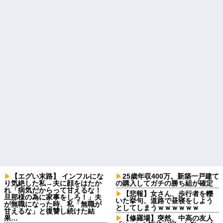
【エグい末路】 インフルにな
25歳年収400万。新築一戸建て
り気絶した私→夫に顔をはたか
の購入してガチの勝ち組が確定
れ「病気だからって甘えるな！
【悲報】女さん、歩行者を轢
旦那様の為に家事をしろ！」夫
いた挙句、道路で昼寝をしよう
が無職になった時、私「無職が
としてしまうｗｗｗｗｗｗ
甘えるな」と復讐し続けた結
果…
【修羅場】突然、中高の友人