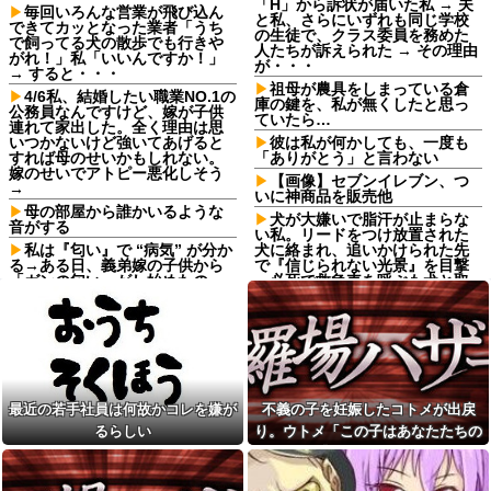
「H」から訴状が届いた私 → 夫
毎回いろんな営業が飛び込ん
と私、さらにいずれも同じ学校
できてカッとなった業者「うち
の生徒で、クラス委員を務めた
で飼ってる犬の散歩でも行きや
人たちが訴えられた → その理由
がれ！」私「いいんですか！」
が・・・
→ すると・・・
祖母が農具をしまっている倉
4/6私、結婚したい職業NO.1の
庫の鍵を、私が無くしたと思っ
公務員なんですけど、嫁が子供
ていたら…
連れて家出した。全く理由は思
いつかないけど強いてあげると
彼は私が何かしても、一度も
すれば母のせいかもしれない。
「ありがとう」と言わない
嫁のせいでアトピー悪化しそう
【画像】セブンイレブン、つ
→
いに神商品を販売他
母の部屋から誰かいるような
犬が大嫌いで脂汗が止まらな
音がする
い私。リードをつけ放置された
私は『匂い』で “病気” が分か
犬に絡まれ、追いかけられた先
る→ある日、義弟嫁の子供から
で『信じられない光景』を目撃
「ガンの匂い」がし始めたの
→必死で救急車を呼ぶも犬と取
で、夫経由で「ガンではない
り残されて・・・
か」と伝えたら怒って絶縁、そ
【悲報】一生夏か一生冬どっ
の結果・・・
ちがいい？
【画像】『20代にしか見えな
海外「なんだって？！」PSG
い30代女子』がこちらです←お
が鈴木彩艶の獲得へ増額オファ
前らから見てど
ーを準備していることに海外大
う？？？？？？？
騒ぎ！（海外の反応）
最近の若手社員は何故かコレを嫌が
不義の子を妊娠したコトメが出戻
寺田心、週6ジム通いで体重
友人とタクシーに乗った→運
るらしい
り。ウトメ「この子はあなたたちの
62kg→82kgに 110kgのベンチ
ちゃん「5070円ね」私「５千円
プレス持ち上げる姿披露
子として育てて」旦那「ありがと
のチケットあるわ。これと70円
ちいかわ作者さん、総額30億
ね」→友人「これタクシー代
う」私「勝手に決めないで！」→修
超の大豪邸を建てるｗｗｗｗｗ
ね」35円！？これはセコケチ！