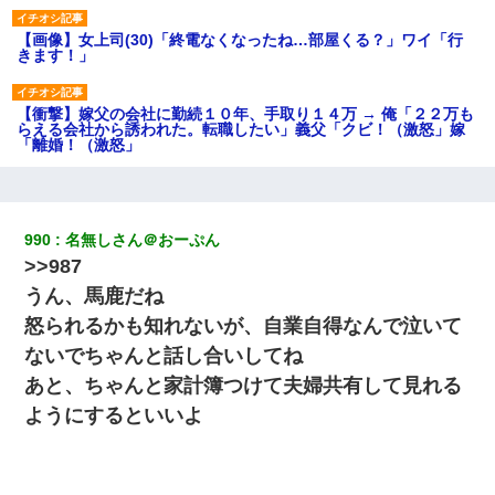
【画像】女上司(30)「終電なくなったね…部屋くる？」ワイ「行
きます！」
【衝撃】嫁父の会社に勤続１０年、手取り１４万 → 俺「２２万も
らえる会社から誘われた。転職したい」義父「クビ！（激怒」嫁
「離婚！（激怒」
中途採用のAが部長から呼び出された。Aはヘラヘラと部屋に入っ
ていき、1時間後に号泣しながら出てきて…
990
名無しさん＠おーぷん
>>987
とっさに女児を捕まえたら変質者扱いされた。母親「あっち行っ
てよ！気持ち悪い！（ｼｯｼｯ」→ 後日、俺を見つけた母親がすっ飛
うん、馬鹿だね
んできて・・・
怒られるかも知れないが、自業自得なんで泣いて
ないでちゃんと話し合いしてね
私「結婚やめるわ」 婚約者「え？なんでなんで？」 → 放置した
結果…｜生活｜ワロタあんてな
あと、ちゃんと家計簿つけて夫婦共有して見れる
ようにするといいよ
友人「酒の勢いで女先輩をホテルに連れ込んだｗｗｗｗｗ」俺
「…」