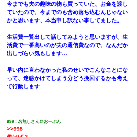
クラスで一人無口で誰とも話さない男子がいた。→修学旅行に来
今までも夫の趣味の物も買っていた、お金を渡し
なかったその男子に女子達がお土産を渡した。5分後…
ていたので、今までのも含め落ち込むんじゃない
かと思います、本当申し訳ない事してました。
この母親は娘の黒歴史を掘り出さないと死ぬんか？ 死ぬんか？
生活費一覧出して話してみようと思いますが、生
【驚愕】私「今まで育てた分のお金返してね(冗談)」息子「はい、
3000万円」→数年後。私「妹が病気になったから援助して欲し
活費で一番高いのが夫の通信費なので、なんだか
い」→
出しづらい気もします…
【画像】女の子「お母さん！！私ようやくファッションモデルに
選ばれたの！絶対見に来てね！」→悲しい結果がこれ・・・
早い内に言わなかった私のせいでこんなことにな
って、迷惑かけてしまう分どう挽回するかも考え
スマホを与えられて、中学卒業する頃にはすっかり女叩きに洗脳
て行動します
された弟が、大学進学のために一人暮らししたいと言い出した。
夫に癌の余命宣告。その闘病中に長女から信じられない言葉を受
けた
999
名無しさん＠おーぷん
【ワロタ】姉から「肉食系14才、乳丸出し、毛はうっすら生えか
け」というタイトルで画像が送られてきた
>>998
働けば？