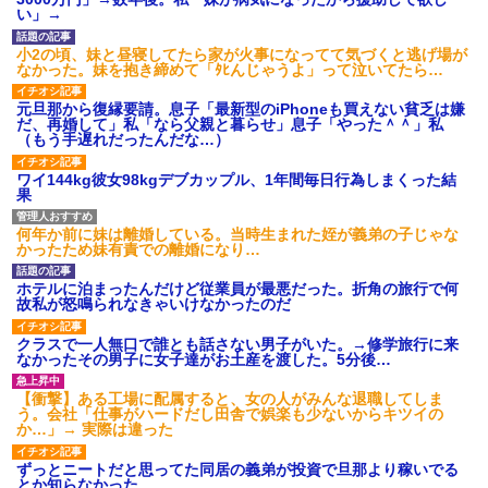
ション鳴らしてんだ！降りてこ
い」→
いよ！」と怒鳴りだし...
【衝撃】報酬100万円超の治験
小2の頃、妹と昼寝してたら家が火事になってて気づくと逃げ場が
募集がこちらｗｗｗｗｗ(※画像
なかった。妹を抱き締めて「ﾀﾋんじゃうよ」って泣いてたら…
あり)
【ネット騒然】惨殺されたタ
元旦那から復縁要請。息子「最新型のiPhoneも買えない貧乏は嫌
ワマン頂き女子のこの動画、す
だ、再婚して」私「なら父親と暮らせ」息子「やった＾＾」私
げえええええｗｗｗｗｗｗｗｗ
（もう手遅れだったんだな…）
ｗｗｗ
【愕然】白のクラウン俺氏、
ワイ144kg彼女98kgデブカップル、1年間毎日行為しまくった結
高速道路左車線を制限速度で走
果
った結果wwwwwwwwwwww
百年の恋12-899 食べた量を
張り合ってくる
何年か前に妹は離婚している。当時生まれた姪が義弟の子じゃな
かったため妹有責での離婚になり…
【悲報】佐藤輝明・・・２軍
でも盛大にやらかす←あまり悲
しませないでくれ
ホテルに泊まったんだけど従業員が最悪だった。折角の旅行で何
故私が怒鳴られなきゃいけなかったのだ
クラスで一人無口で誰とも話さない男子がいた。→修学旅行に来
なかったその男子に女子達がお土産を渡した。5分後…
【衝撃】ある工場に配属すると、女の人がみんな退職してしま
う。会社「仕事がハードだし田舎で娯楽も少ないからキツイの
か…」→ 実際は違った
ずっとニートだと思ってた同居の義弟が投資で旦那より稼いでる
とか知らなかった…