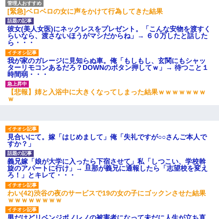
[緊急]ベロベロの女に声をかけて行為してきた結果
【唖然】帰宅したら旦那のスポーツカーが消えていた。警察『目
立つし、すぐ見つかるかもしれません』→ 数時間後・・警察『××
さんご存じですか？』
彼女(美人女医)にネックレスをプレゼント。「こんな安物を渡すく
らいなら、渡さないほうがマシだからね」→ ６０万したと話した
ら・・・
医者「糖尿病で余命1年です」 ワイ「知らんわｗどうせ死ぬなら
食べる量増やすわｗ」→結果ｗｗｗｗｗ
我が家のガレージに見知らぬ車。俺「もしもし、玄関にもシャッ
ターリモコンあるだろ？DOWNのボタン押してｗ」→ 待つこと１
時間弱・・・
旦那の元嫁「離婚したとはいえ、私が本来の妻。許可なく結婚す
【悲報】姉と入浴中に大きくなってしまった結果ｗｗｗｗｗｗｗ
るなんてどういう神経してるの？離婚届を記入して持って来い」
ｗ
→笑いが止まらなくなり・・・
【戦争】不妊の俺嫁に弟嫁が2日間4歳児を託児 俺嫁はそこまで気
にしてなかったが、あまりにも子供が俺嫁に懐くので最後らへん
見合いにて。嫁「はじめまして」俺「失礼ですが○○さんご本人で
顔引きつってた → そして弟嫁が迎えに来た翌日…
すか？」
義兄嫁「娘が大学に入ったら下宿させて」私「しつこい、学校斡
嫁の妹（26歳）がずっとウチに泊まりに来た結果→俺がヤバイｗ
旋のアパートに行け」→ 旦那が義兄に通報したら「志望校を変え
ｗｗｗｗｗｗｗ
ろ！」とキレて・・・
わい(42)渋谷の夜のサービスで19の女の子にゴックンさせた結果
ｗｗｗｗｗｗｗｗ
男だけどリベンジポノレノの被害者になって未だに人生が立ち直