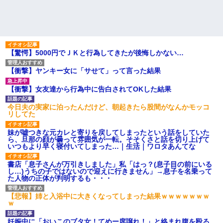
【驚愕】5000円でＪＫと行為してきたが後悔しかない…
【衝撃】ヤンキー女に「サせて」って言った結果
【衝撃】女友達から行為中に告白されてOKした結果
今日夫の実家に泊ったんだけど、朝起きたら股間がなんかモッコ
リしてた
妹が嘘つきな元カレと寄りを戻してしまったという話をしていた
ら、旦那の顔が曇って雰囲気が一転。そそくさと話を切り上げて
いつもより早く寝付いてしまった…｜生活｜ワロタあんてな
書店「息子さんが万引きしました」私「はっ？(息子目の前にいる
し…)うちの子ではないので迎えに行きません」→息子を名乗って
た人物の正体が判明するも・・・
【悲報】姉と入浴中に大きくなってしまった結果ｗｗｗｗｗｗｗ
ｗ
妊娠中に「おいこのブタ女！てめー席譲れ！」と絡まれ腹を殴る