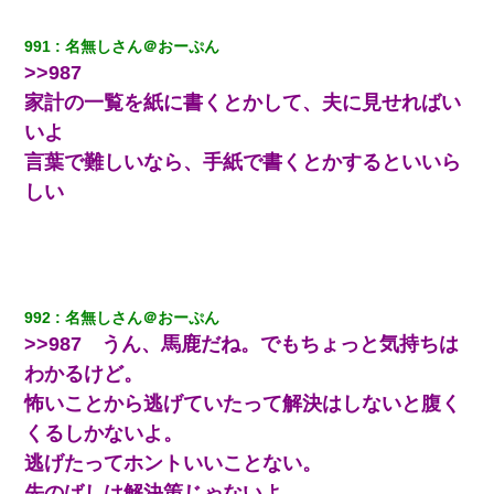
妻と同居し始めたときから、よく妻が「どこかで音漏れしてな
い？音楽聞こえる」と言っていて…
991
名無しさん＠おーぷん
>>987
さっき嫁から、「愛しています」ってメールが届いた。俺も「愛
家計の一覧を紙に書くとかして、夫に見せればい
してます」って送ったら
いよ
言葉で難しいなら、手紙で書くとかするといいら
宅飲みで女友達の乳を見てしまった・・・
しい
ミスした新人(
)に冗談で「行為させてくれたら許してあげる」
って言ったら・・・
上司「何なの、この書類！！」私「あの‥」上司「今は私が話し
てるの！」私「ですから」上司「黙って聞きなさい！」私「それ
992
名無しさん＠おーぷん
は」上司「言い訳しない！」→結果ｗｗｗｗｗ
>>987 うん、馬鹿だね。でもちょっと気持ちは
わかるけど。
小学生の妹が20代の弟とチューしてるのに、見て見ぬふりの親を
見てから実家を出た。それから15年、妹が弟の子を妊娠したらし
怖いことから逃げていたって解決はしないと腹く
くもう堕胎できない月なんだと母から連絡がきた…｜生活｜ワロ
くるしかないよ。
タあんてな
逃げたってホントいいことない。
私が遺産を相続。→それを知った義両親が「旅行代金を出せ！」
先のばしは解決策じゃないよ。