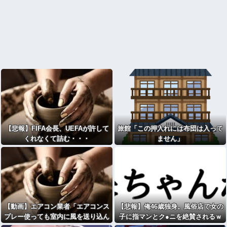
【悲報】FIFA会長、UEFAが許して
旅館「この押入れには布団は入って
くれなくて詰む・・・
ません」
【動画】エアコン業者「エアコンス
【悲報】俺46歳独身。風俗店で女の
プレー使っても室内に風を送り込ん
子に指マンとク●ニを絶賛されるｗ
でるファンは汚いままですよ」331.
ｗｗｗｗｗｗwwww