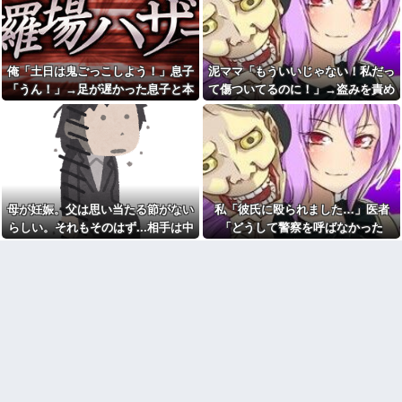
羅場になり…
ｗｗｗｗｗｗｗｗｗｗｗｗｗｗ
FO案件！！→スレ民の反応
は？？
【仰天】X、メンエス嬢とラウ
ンジ嬢が熾烈な女の争いを繰り
中学時代に俺だけを執拗にい
広げ対戦型になってしまうw w
じめてきた秀才のA！推薦入試の
w w w w w w
朝、奴の習性を利用して道端の
俺「土日は鬼ごっこしよう！」息子
泥ママ「もういいじゃない！私だっ
ガラス破片を踏ませて自転車を
【速報】THE TIMEの女子ア
「うん！」→足が遅かった息子と本
て傷ついてるのに！」→盗みを責め
パンクさせたｗｗｗざまぁｗｗ
ナ、前屈みで乳パッドのような
ｗｗｗｗ
気で遊び続けた10年後…
られた泥ママがまさかの被害者アピ
ものが見えてしまう
帰省した私（29歳事務職）
ール。その言い分に周囲から笑いが
友人「冗談じゃん」彼女「や
「ハンバーグ食べたい」→オカ
めてよ…」→居酒屋での悪ノリ
漏れてしまい…
ン「ハンバーグに唐揚げサラダ
が原因で、なぜか俺まで責めら
と手作りコーンスープ添えた
れることになり…
で！」なぜ実家の母親は子供が
夫に「自炊を覚えて！一緒に
30歳になっても「高校生運動部
料理しよう」と言ったら、レス
レベルのガッツリ飯」を作って
母が妊娠。父は思い当たる節がない
私「彼氏に殴られました…」医者
トランの予約をされた。自炊計
しまうのか？
画は完全に狂って…
らしい。それもそのはず...相手は中
「どうして警察を呼ばなかった
『ちょーだい』の一言を言え
冷凍庫パンパン問題がずっと
ば「許可を取った」「すでに私
1の...
の？」→医師の厳しい一言で考え方
付きまとっている。ふるさと納
の物」と思ってる奴がいる。い
が変わり…
税も頼みたいけれど入れる場所
くら断っても説教しても分から
がない
ない。挙句にとある本の一部を
見せてきて「争いのない民族は
義母「もっと気楽にしていい
ね
のよ」俺「ありがとうございま
す…」→アットホームすぎる嫁
幼稚な義弟夫婦が大嫌い。低
実家になじめず…
学歴だしパラサイトだし夫婦揃
って太ってるし。義母にベタベ
結婚1年目にして家庭が冷え切
タ甘えて「ジュース飲みた～
ってる。俺は嫁に無視され続け
い」何かあるとすぐ「親に言い
てる
つけてやる！」
もう先が長くないと20代で宣