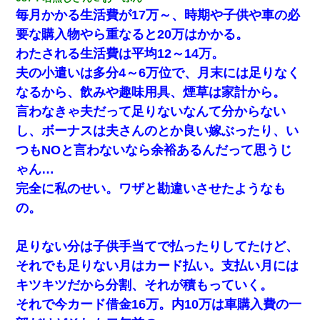
毎月かかる生活費が17万～、時期や子供や車の必
要な購入物やら重なると20万はかかる。
わたされる生活費は平均12～14万。
夫の小遣いは多分4～6万位で、月末には足りなく
なるから、飲みや趣味用具、煙草は家計から。
言わなきゃ夫だって足りないなんて分からない
し、ボーナスは夫さんのとか良い嫁ぶったり、い
つもNOと言わないなら余裕あるんだって思うじ
ゃん…
完全に私のせい。ワザと勘違いさせたようなも
の。
足りない分は子供手当てで払ったりしてたけど、
それでも足りない月はカード払い。支払い月には
キツキツだから分割、それが積もっていく。
それで今カード借金16万。内10万は車購入費の一