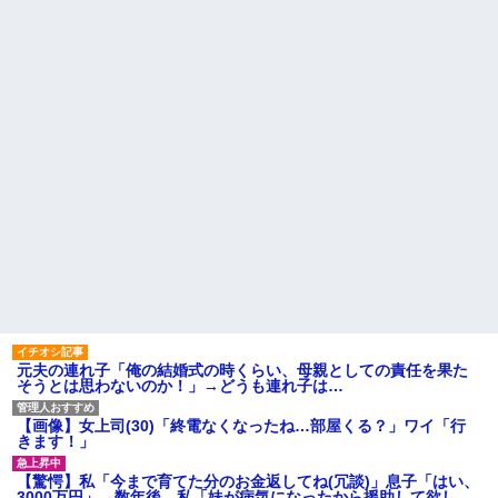
旦那（４０半ば）の夜の要求
告された友達A。「会いに来てほ
に応えるのがしんどくなってき
しい」と言うので彼女の好きな
て、そっちだけダメになってく
もの沢山もっていったんだけ
れたらと思ってジャンクフード
ど、なんとBが手渡した物は…
や甘菓子を食わせ続けた。→１
【悲報】 ヒコロヒー コンビニ
年半で予想外の結果に・・・
で割引おにぎりは〝絶対買わな
【悲報】俺の行為人生があと5
い〟理由で炎上ｗｗｗ
年wwwwその理由がこれ
マックの招待券を使おうとし
病院の待合室で子供がドタバ
たら店員に番号を聞かれた。激
タ走ってギャーギャー騒いでて
怒した僕は「どうしてくれんね
も親はスマホポチポチか談笑で
ん！！！無料券よこせ
放置
や！！！！」と怒鳴って…
PTA会長「PTA参加拒否した親
ハードオフに売っていた4万
へ最終警告。こうなってもい
4000円のフィギュアがヤバすぎ
い？」
るｗｗｗｗｗｗ「こんな高い
の？ｗｗ」「逆に超安い」
隣に住んでる義弟嫁が私に張
り合いたがる。「海外どこ行っ
私「ちょっと、人の家の金庫
た？」と聞いては私が行ってな
触らないでよ！」キチママ『そ
いところへ行き「幼稚園どこに
こに金庫があったから、開けて
入れる？習い事は？」と根掘り
みようとしただけ☆』義兄「泥
葉掘り
は出てけ！二度と来るな！」結
元夫の連れ子「俺の結婚式の時くらい、母親としての責任を果た
果・・・
主な税金の成り立ちを調べて
そうとは思わないのか！」→どうも連れ子は…
みたよ
私「初めて飲む味だけどなん
のお茶？」彼「ちっ！」私「」
【画像】女上司(30)「終電なくなったね…部屋くる？」ワイ「行
【GIF】JSのカンチョーワロ
きます！」
タ
後続車にクラクションを鳴ら
【驚愕】私「今まで育てた分のお金返してね(冗談)」息子「はい、
され彼氏が逆切れ。「何クラク
3000万円」→数年後。私「妹が病気になったから援助して欲し