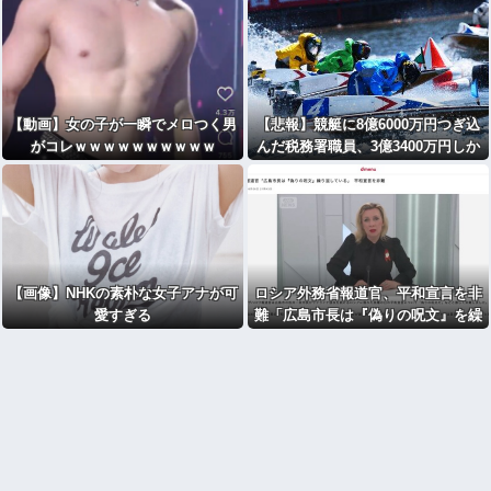
5万バズ
【動画】女の子が一瞬でメロつく男
【悲報】競艇に8億6000万円つぎ込
がコレｗｗｗｗｗｗｗｗｗｗ
んだ税務署職員、3億3400万円しか
回収できずに逝く
【画像】NHKの素朴な女子アナが可
ロシア外務省報道官、平和宣言を非
愛すぎる
難「広島市長は『偽りの呪文』を繰
り返している」