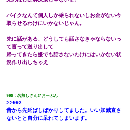
「リフォーム費用を負担しろ！」「金の管理は私達がする！」と
浅ましくも集りにきた。
バイクなんて個人しか乗られないしお金がない今
体中に赤い蕁麻疹みたいなのができて、皮膚科にいったら「ジベ
取らせるわけにいかないじゃん。
ル薔薇色ひこう疹」という症状だと言われた
先に話がある、どうしても話さなきゃならないっ
近所のお寺に住み込みで手伝いしてる知的障害のオッサンがい
た。ある日、オッサンが火かき棒を持って顔を真っ赤にしながら
て言って送り出して
走り回っていて…
帰ってきたら嫌でも話さないわけにはいかない状
況作り出しちゃえ
200万を貸したコウトから、追加で400万の申し込み、私「無理。
義弟より娘たちが大事」旦那「娘たちが成人したら別れよう」私
（は？）
【衝撃】ある工場に配属すると、女の人がみんな退職してしま
う。会社「仕事がハードだし田舎で娯楽も少ないからキツイの
998
名無しさん＠おーぷん
か…」→ 実際は違った
>>992
昔から先延ばしばかりしてました。いい加減直さ
妻「ずっと好きだった人と一緒になりたいから、わかれてくださ
い」→離婚後、娘と実家で生活してると…
ないとと自分に呆れてしまいます。