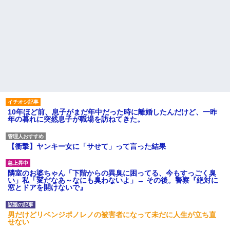
10年ほど前、息子がまだ年中だった時に離婚したんだけど、一昨
年の暮れに突然息子が職場を訪ねてきた。
【衝撃】ヤンキー女に「サせて」って言った結果
隣室のお婆ちゃん「下階からの異臭に困ってる、今もすっごく臭
い」私「変だなあ～なにも臭わないよ」→ その後。警察『絶対に
窓とドアを開けないで』
男だけどリベンジポノレノの被害者になって未だに人生が立ち直
せない