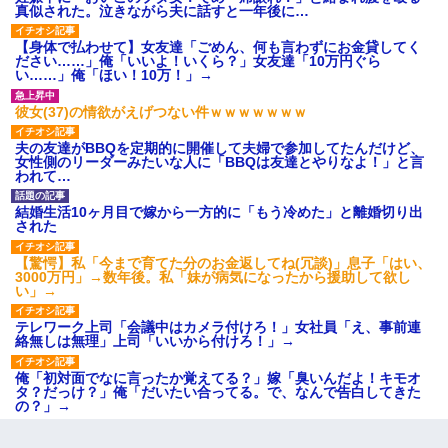
真似された。泣きながら夫に話すと一年後に…
【身体で払わせて】女友達「ごめん、何も言わずにお金貸してく
ださい……」俺「いいよ！いくら？」女友達「10万円ぐら
い……」俺「ほい！10万！」→
彼女(37)の情欲がえげつない件ｗｗｗｗｗｗｗ
夫の友達がBBQを定期的に開催して夫婦で参加してたんだけど、
女性側のリーダーみたいな人に「BBQは友達とやりなよ！」と言
われて…
結婚生活10ヶ月目で嫁から一方的に「もう冷めた」と離婚切り出
された
【驚愕】私「今まで育てた分のお金返してね(冗談)」息子「はい、
3000万円」→数年後。私「妹が病気になったから援助して欲し
い」→
テレワーク上司「会議中はカメラ付けろ！」女社員「え、事前連
絡無しは無理」上司「いいから付けろ！」→
俺「初対面でなに言ったか覚えてる？」嫁「臭いんだよ！キモオ
タ？だっけ？」俺「だいたい合ってる。で、なんで告白してきた
の？」→