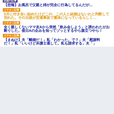
【悲報】お風呂で父親と姉が完全に行為してるんだが...
9月に付き合い始めたけどこの、この人と結婚はないわと判断して
別れた。その元彼が交通事故で重体になっているらしく…
全く親しくないママ友Aから突然「飲み会しよう」と誘われたがお
断りした。後日Aの企みを知ってゾッとするやら腹立つやら！
【まぬけ】夫「離婚だ！」私「わかった。で？」夫「慰謝料
だ！」私「いいけど弁護士通して。私も請求する」夫「」