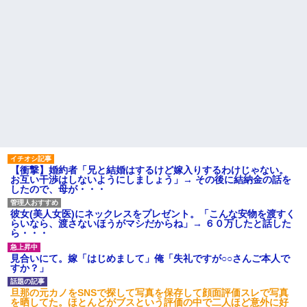
【衝撃】婚約者「兄と結婚はするけど嫁入りするわけじゃない。
お互い干渉はしないようにしましょう」→ その後に結納金の話を
したので、母が・・・
彼女(美人女医)にネックレスをプレゼント。「こんな安物を渡すく
らいなら、渡さないほうがマシだからね」→ ６０万したと話した
ら・・・
見合いにて。嫁「はじめまして」俺「失礼ですが○○さんご本人で
すか？」
旦那の元カノをSNSで探して写真を保存して顔面評価スレで写真
を晒してた。ほとんどがブスという評価の中で二人ほど意外に好