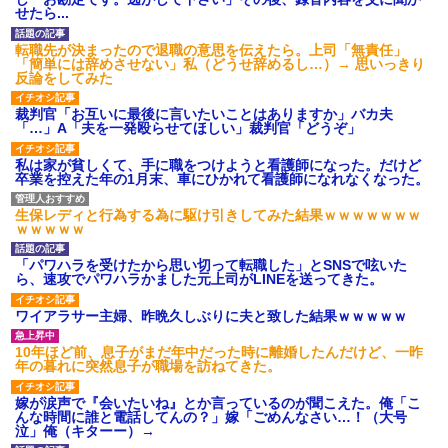
せたら...
後続車にクラクションを鳴ら
され彼氏が逆切れ。「何クラク
ション鳴らしてんだ！降りてこ
転職先が決まったので退職の意思を伝えたら。上司「無責任」
いよ！」と怒鳴りだし...
「簡単には辞めさせない」私（どうせ辞めるし…）→ 思いっきり
反論をしてみた
【衝撃】報酬100万円超の治験
募集がこちらｗｗｗｗｗ(※画像
あり)
裁判官「お互いに最後に言いたいことはありますか」バカ夫
「…」A「夫を一発殴らせてほしい」裁判官「どうぞ」
【ネット騒然】惨殺されたタ
ワマン頂き女子のこの動画、す
げえええええｗｗｗｗｗｗｗｗ
私は家が貧しくて、手に職をつけようと看護師になった。だけど
ｗｗｗ
卒業を控えた年の1月末、車にひかれて看護師になれなくなった。
【愕然】白のクラウン俺氏、
高速道路左車線を制限速度で走
生保レディと行為する為に駆け引きしてみた結果ｗｗｗｗｗｗｗ
った結果wwwwwwwwwwww
ｗｗｗｗｗ
百年の恋12-899 食べた量を
張り合ってくる
「パワハラを受けたから思い切って転職した」とSNSで呟いた
【悲報】佐藤輝明・・・２軍
ら、速攻でパワハラかました元上司がLINEを送ってきた。
でも盛大にやらかす←あまり悲
しませないでくれ
ワイアラサー主婦、昨晩久しぶりに夫と致した結果ｗｗｗｗｗ
10年ほど前、息子がまだ年中だった時に離婚したんだけど、一昨
年の暮れに突然息子が職場を訪ねてきた。
嫁が涙声で『会いたいね』とか言っているのが聞こえた。俺「こ
んな時間に誰と電話してんの？」嫁「ごめんなさい…！（大号
泣」俺（キターー）→