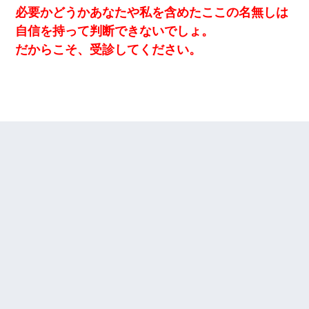
必要かどうかあなたや私を含めたここの名無しは
自信を持って判断できないでしょ。
小2の頃、妹と昼寝してたら家が火事になってて気づくと逃げ場が
なかった。妹を抱き締めて「ﾀﾋんじゃうよ」って泣いてたら…
だからこそ、受診してください。
全く親しくないママ友Aから突然「飲み会しよう」と誘われたがお
断りした。後日Aの企みを知ってゾッとするやら腹立つやら！
俺「初対面でなに言ったか覚えてる？」嫁「臭いんだよ！キモオ
タ？だっけ？」俺「だいたい合ってる。で、なんで告白してきた
の？」→
姉旦那の友達「ほんとのパパだよ～」私のお腹を触ってほざく。
→思わず手を叩いて振り払ったら…
私『貯金貯まったし、やっと家建てられるね！』夫「実家を二世
帯住宅にした。それに貯金使った」→私『離婚しよう』夫「え
っ」私『使った貯金はあげるから』→すると…
書店「息子さんが万引きしました」私「はっ？(息子目の前にいる
し…)うちの子ではないので迎えに行きません」→息子を名乗って
た人物の正体が判明するも・・・