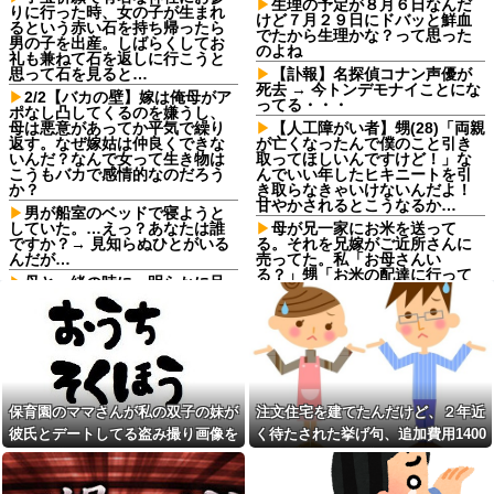
生理の予定が８月６日なんだ
りに行った時、女の子が生まれ
けど７月２９日にドバッと鮮血
るという赤い石を持ち帰ったら
でたから生理かな？って思った
男の子を出産。しばらくしてお
のよね
礼も兼ねて石を返しに行こうと
思って石を見ると…
【訃報】名探偵コナン声優が
死去 → 今トンデモナイことにな
2/2【バカの壁】嫁は俺母がア
ってる・・・
ポなし凸してくるのを嫌うし、
母は悪意があってか平気で繰り
【人工障がい者】甥(28)「両親
返す。なぜ嫁姑は仲良くできな
が亡くなったんで僕のこと引き
いんだ？なんで女って生き物は
取ってほしいんですけど！」な
こうもバカで感情的なのだろう
んでいい年したヒキニートを引
か？
き取らなきゃいけないんだよ！
甘やかされるとこうなるか…
男が船室のベッドで寝ようと
していた。…えっ？あなたは誰
母が兄一家にお米を送って
ですか？→ 見知らぬひとがいる
る。それを兄嫁がご近所さんに
んだが…
売ってた。私「お母さんい
る？」甥「お米の配達に行って
母と一緒の時に、明らかに足
る」私「？配達？」姪「それ言
に障害がある方が歩いていた。
っちゃダメなんだよ！」ガチャ
母「なんであんな歩き方なの？
ふざけてるの？」
【訃報】任天堂、ガチで終わ
る…世界中でゲーム機が売れな
トメ「この子は義実家の顔じ
くなってしまった模様
ゃない！嫁が義妹旦那とフリン
したのよ！」私「DNA鑑定しま
【画像】ドイツの『ナチス時
す？」義妹旦那「もちろんで
代の国会』がガチでカッコ良す
保育園のママさんが私の双子の妹が
注文住宅を建てたんだけど、２年近
す」→結果…
ぎるwwwwwww
彼氏とデートしてる盗み撮り画像を
く待たされた挙げ句、追加費用1400
生理の予定が８月６日なんだ
【画像】令和最新版の宇垣美
けど７月２９日にドバッと鮮血
里さん←こう言うのでいいんだ
見せて「あとはわかるよね？とりあ
万請求された。流石におかしいよ
でたから生理かな？って思った
よが目一杯詰まってると話題にw
えず5万を家に持ってきて」と脅し
ね？
のよね
w w w w w w w w他