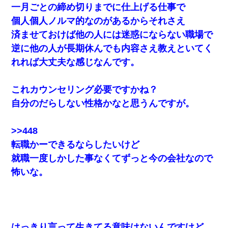
一月ごとの締め切りまでに仕上げる仕事で
とっさに女児を捕まえたら変質者扱いされた。母親「あっち行っ
てよ！気持ち悪い！（ｼｯｼｯ」→ 後日、俺を見つけた母親がすっ飛
個人個人ノルマ的なのがあるからそれさえ
んできて・・・
済ませておけば他の人には迷惑にならない職場で
逆に他の人が長期休んでも内容さえ教えといてく
ナンパにほいほい付いていった私、地獄に落ちる
れれば大丈夫な感じなんです。
彼にプロポーズされたんだけど、実は資産家だと知って婚約破棄
した。B子「A男くんと別れたって本当？私が付き合ってもい
これカウンセリング必要ですかね？
い？」
自分のだらしない性格かなと思うんですが。
アパートのドアに『ハンザイ者！この人はさいあくの人です』と
張り紙が！大家「面倒はごめんだよ」私「はあ」→警察に行き、
>>448
見回りで犯人が捕まったが、それが…｜生活｜ヌルポあんてな
転職かーできるならしたいけど
就職一度しかした事なくてずっと今の会社なので
日曜日、会社の窓を見ると同僚の姿。俺（あれ？ディズニーシー
じゃ？）→俺電話「今何してんの？」同僚「シーで並んでるこ
怖いな。
と！」俺「会社にいない？」→次の瞬間、すごい鳥肌が立った
【驚愕】5000円でＪＫと行為してきたが後悔しかない…
はっきり言って生きてる意味はないんですけど
見合いにて。嫁「はじめまして」俺「失礼ですが○○さんご本人で