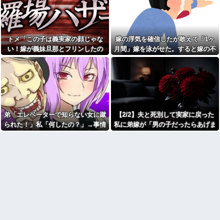
てきた
まとめ見てたら、ＮＨＫ払っ
100均のレジで「白ありません
てない人がフルボッコだった。
か？」と質問し、列をストップ
それを見て...
させてニヤニヤする迷惑サラリ
ーマン！並んでいる客の苛立ち
トメ「あなたは子ども1人だか
を楽しむ底意地の悪さに激怒
ら楽よね」義弟嫁「私さんとは
トメ「この子は義実家の顔じゃな
嫁の浮気を確信したが敢えて「1ヶ
違うから」→何度も比べられ続
私のやる事や好きな事だけ何
い！嫁が義妹旦那とフリンしたの
月間」嫁を泳がせた。すると嫁の不
け、ついに我慢の限界を迎え
でもかんでも否定してくる同
て…
僚。誰に対してもそんな感じの
よ！」私「DNA鑑定します？」義妹
倫がトンデモないことに...
人なのかもと気にしないように
俺「鍵が開かない…窓から入
旦那「もちろんです」→結果…
していたんだけど、私にだけ否
るか」女性「キャー！」俺「え
定的みたいで…。
っ、なんでいるの？」→予想外
すぎる出来事が…
息子嫁の歓迎もかねて奮発し
て特上寿司を注文→私達のお寿
従妹が現行犯逮捕された。従
司と、息子嫁のお寿司の箱の中
妹はYouTubeの企画をマネをし
身が明らかに違う。息子「嫁い
て「別れさせごっこ」をしてお
弟「エレベーターで知らない女に蹴
【2/2】夫と死別して実家に戻った
びりか！ふざけるな！」私（確
り...
かに特上4人前頼んだのに何
られた！」私「何したの？」→事情
私に弟嫁が「男の子だったらあげま
姉「下着に違和感がある！イ
故？）
を聞いた家族全員が「それは自業自
すよ☆」と妊娠を報告してきた。そ
タズラしたでしょ！？」俺「し
100均のレジで「白ありません
てないよ」←姉が寝ている間に
得」と呆れてしまい…
して私名義の家を弟が継ぐ前提で話
か？」と質問し、列をストップ
イタズラしたと勘違いされてい
させてニヤニヤする迷惑サラリ
し出し…
るのだが・・・
ーマン！並んでいる客の苛立ち
【画像】お前らこの超美人容
を楽しむ底意地の悪さに激怒
疑者が、整形か否か判定し
飲酒強要・スーパーで盗み・
て！！→画像がこちらw w w w
反社自慢の毒叔母一家。法事で
w w w w w w
も虚偽の金銭要求と暴力で脅さ
【画像】俺たちの姫、佳子さ
れトラウマに…祖母の死をきっ
まのお気に入りのドレスがこち
かけに恐怖の親戚と「永久絶
らです←コレは可愛過ぎるw w
縁」を決意←自分の身の安全を
w w w w w w
最優先にして大正解