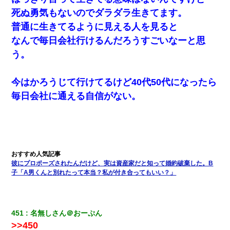
すか？」
死ぬ勇気もないのでダラダラ生きてます。
普通に生きてるように見える人を見ると
【衝撃】嫁父の会社に勤続１０年、手取り１４万 → 俺「２２万も
なんで毎日会社行けるんだろうすごいなーと思
らえる会社から誘われた。転職したい」義父「クビ！（激怒」嫁
「離婚！（激怒」
う。
【画像】女上司(30)「終電なくなったね…部屋くる？」ワイ「行
今はかろうじて行けてるけど40代50代になったら
きます！」
毎日会社に通える自信がない。
10年ほど前、息子がまだ年中だった時に離婚したんだけど、一昨
年の暮れに突然息子が職場を訪ねてきた。
妹が嘘つきな元カレと寄りを戻してしまったという話をしていた
ら、旦那の顔が曇って雰囲気が一転。そそくさと話を切り上げて
いつもより早く寝付いてしまった…｜生活｜ワロタあんてな
彼にプロポーズされたんだけど、実は資産家だと知って婚約破棄した。B
子「A男くんと別れたって本当？私が付き合ってもいい？」
32歳ワイ、34歳の可愛い女と付き合うも現実を知ってしまい無事
死亡・・・
451
名無しさん＠おーぷん
9月に付き合い始めたけどこの、この人と結婚はないわと判断して
>>450
別れた。その元彼が交通事故で重体になっているらしく…