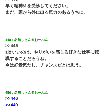
なかったその男子に女子達がお土産を渡した。5分後…
早く精神科を受診してください。
まだ、家から外に出る気力のあるうちに。
３２歳俺「ずっと好きでした！！付き合って下さい！」 ２５歳
彼女「うん！！絶対幸せになろうね！！！！」 → ７年後ｗｗ
ｗｗｗ
嫁に不倫されたから嫁と不倫相手に1000万の慰謝料請求した
448
名無しさん＠おーぷん
体中に赤い蕁麻疹みたいなのができて、皮膚科にいったら「ジベ
>>445
ル薔薇色ひこう疹」という症状だと言われた
1番いいのは、やりがいを感じる好きな仕事に転
職することだろうね。
結婚生活10ヶ月目で嫁から一方的に「もう冷めた」と離婚切り出
された
今は好景気だし、チャンスだとは思う。
小学生の息子が急に様子がおかしくなった。私「理由を聞いても
『わかんない！』って怒鳴り付けてくるし、困っってる」旦那
「話してみるよ」→ 後日・・・
450
名無しさん＠おーぷん
妻「ずっと好きだった人と一緒になりたいから、わかれてくださ
>>446
い」→離婚後、娘と実家で生活してると…
>>449