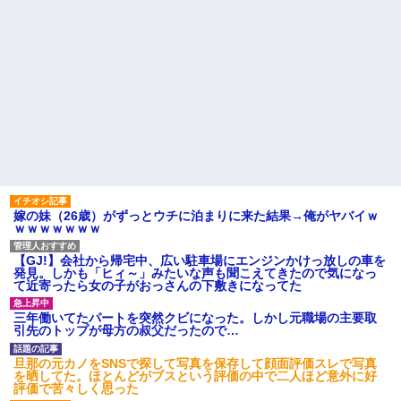
上司「何なの、この書類！！」私「あの‥」上司「今は私が話し
てるの！」私「ですから」上司「黙って聞きなさい！」私「それ
は」上司「言い訳しない！」→結果ｗｗｗｗｗ
元夫の連れ子「俺の結婚式の時くらい、母親としての責任を果た
そうとは思わないのか！」→どうも連れ子は…
嫁の妹（26歳）がずっとウチに泊まりに来た結果→俺がヤバイｗ
ｗｗｗｗｗｗｗ
【GJ!】会社から帰宅中、広い駐車場にエンジンかけっ放しの車を
発見。しかも「ヒィ～」みたいな声も聞こえてきたので気になっ
て近寄ったら女の子がおっさんの下敷きになってた
三年働いてたパートを突然クビになった。しかし元職場の主要取
引先のトップが母方の叔父だったので…
旦那の元カノをSNSで探して写真を保存して顔面評価スレで写真
を晒してた。ほとんどがブスという評価の中で二人ほど意外に好
評価で苦々しく思った