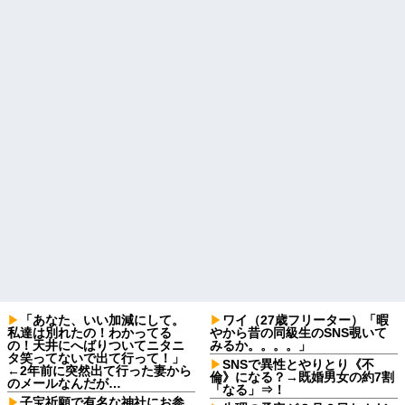
「あなた、いい加減にして。
ワイ（27歳フリーター）「暇
私達は別れたの！わかってる
やから昔の同級生のSNS覗いて
の！天井にへばりついてニタニ
みるか。。。。」
タ笑ってないで出て行って！」
SNSで異性とやりとり《不
←2年前に突然出て行った妻から
倫》になる？→既婚男女の約7割
のメールなんだが…
「なる」⇒！
子宝祈願で有名な神社にお参