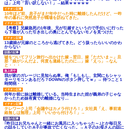
は」上司「言い訳しない！」→結果ｗｗｗｗｗ
10年ほど前、息子がまだ年中だった時に離婚したんだけど、一昨
年の暮れに突然息子が職場を訪ねてきた。
【考察】兄嫁急死の1年後、兄が引越すというので手伝いに行った
ら下着が入った引き出しの奥にとんでもないモノを見つけた
13歳娘が元嫁のところから逃げてきた。どう扱ったらいいのかわ
からない
嘘をついてフリン旅行へ出かけた嫁→翌日、嫁「ただいま～」旦
那「娘がシんだよ。何度も連絡したのに…」嫁「えっ」→なん
と・・・
我が家のガレージに見知らぬ車。俺「もしもし、玄関にもシャッ
ターリモコンあるだろ？DOWNのボタン押してｗ」→ 待つこと１
時間弱・・・
何年か前に妹は離婚している。当時生まれた姪が義弟の子じゃな
かったため妹有責での離婚になり…
テレワーク上司「会議中はカメラ付けろ！」女社員「え、事前連
絡無しは無理」上司「いいから付けろ！」→
｢昨日はお兄ちゃんと一緒にお風呂に入っちゃった～｣とか毎日兄
の話をしていたA子が事故で亡くなった。→Ａ子のお母さんの話に