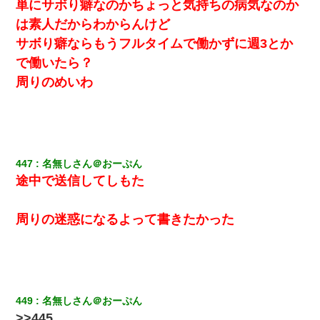
単にサボり癖なのかちょっと気持ちの病気なのか
は素人だからわからんけど
200万を貸したコウトから、追加で400万の申し込み、私「無理。
義弟より娘たちが大事」旦那「娘たちが成人したら別れよう」私
サボり癖ならもうフルタイムで働かずに週3とか
（は？）
で働いたら？
【衝撃】職場に入って来た綺麗な新人さんに職場を案内すること
周りのめいわ
に → 新人「ドンッ！」私「！？」→ 突然、突き飛ばされて左手
の甲を踏みつけられて…
義兄嫁「娘が大学に入ったら下宿させて」私「しつこい、学校斡
旋のアパートに行け」→ 旦那が義兄に通報したら「志望校を変え
ろ！」とキレて・・・
447
名無しさん＠おーぷん
途中で送信してしもた
17年飼っていた犬が亡くなった。鼻水垂らし嗚咽する私に、猫が
近づいて頭突きをしてきて…
周りの迷惑になるよって書きたかった
居酒屋にて。兄の紹介者「お酒飲みなって」私「未成年なので無
理です！」酷すぎるワードの連発で、耐えきれず店員に5千円を渡
し「お勘定です。逃がして下さい」その後、録音内容を父に聞か
せたら...
449
名無しさん＠おーぷん
クラスで一人無口で誰とも話さない男子がいた。→修学旅行に来
>>445