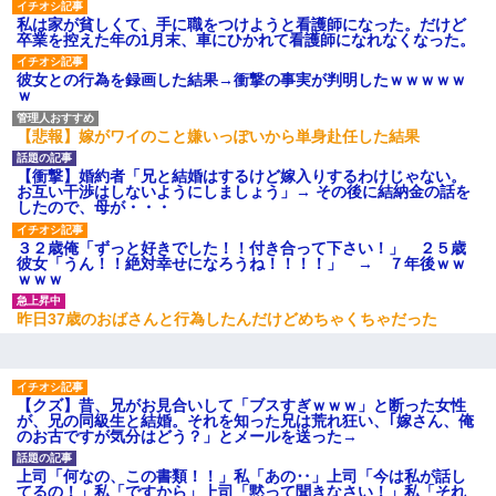
私は家が貧しくて、手に職をつけようと看護師になった。だけど
卒業を控えた年の1月末、車にひかれて看護師になれなくなった。
彼女との行為を録画した結果→衝撃の事実が判明したｗｗｗｗｗ
ｗ
【悲報】嫁がワイのこと嫌いっぽいから単身赴任した結果
【衝撃】婚約者「兄と結婚はするけど嫁入りするわけじゃない。
お互い干渉はしないようにしましょう」→ その後に結納金の話を
したので、母が・・・
３２歳俺「ずっと好きでした！！付き合って下さい！」 ２５歳
彼女「うん！！絶対幸せになろうね！！！！」 → ７年後ｗｗ
ｗｗｗ
昨日37歳のおばさんと行為したんだけどめちゃくちゃだった
【クズ】昔、兄がお見合いして「ブスすぎｗｗｗ」と断った女性
が、兄の同級生と結婚。それを知った兄は荒れ狂い、｢嫁さん、俺
のお古ですが気分はどう？」とメールを送った→
上司「何なの、この書類！！」私「あの‥」上司「今は私が話し
てるの！」私「ですから」上司「黙って聞きなさい！」私「それ