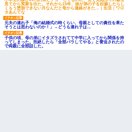
見てから実家を出た。それから15年、妹が弟の子を妊娠したらし
くもう堕胎できない月なんだと母から連絡がきた…｜生活｜ワロ
タあんてな
元夫の連れ子「俺の結婚式の時くらい、母親としての責任を果た
そうとは思わないのか！」→どうも連れ子は…
子供の頃、母の弟にイタズラされてて中学に入ってから関係を持
ってしまった。拒絶したら「全部バラしてやる」と脅迫されたの
で両親に全部話した。