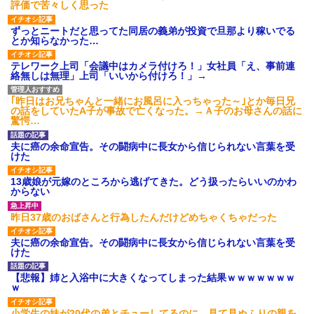
評価で苦々しく思った
ずっとニートだと思ってた同居の義弟が投資で旦那より稼いでる
とか知らなかった…
テレワーク上司「会議中はカメラ付けろ！」女社員「え、事前連
絡無しは無理」上司「いいから付けろ！」→
｢昨日はお兄ちゃんと一緒にお風呂に入っちゃった～｣とか毎日兄
の話をしていたA子が事故で亡くなった。→Ａ子のお母さんの話に
驚愕…
夫に癌の余命宣告。その闘病中に長女から信じられない言葉を受
けた
13歳娘が元嫁のところから逃げてきた。どう扱ったらいいのかわ
からない
昨日37歳のおばさんと行為したんだけどめちゃくちゃだった
夫に癌の余命宣告。その闘病中に長女から信じられない言葉を受
けた
【悲報】姉と入浴中に大きくなってしまった結果ｗｗｗｗｗｗｗ
ｗ
小学生の妹が20代の弟とチューしてるのに、見て見ぬふりの親を