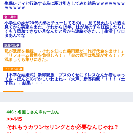
生保レディと行為する為に駆け引きしてみた結果ｗｗｗｗｗｗｗ
ｗｗｗｗｗ
小学生の妹が20代の弟とチューしてるのに、見て見ぬふりの親を
見てから実家を出た。それから15年、妹が弟の子を妊娠したらし
くもう堕胎できない月なんだと母から連絡がきた…｜生活｜ワロ
タあんてな
私が遺産を相続。→それを知った義両親が「旅行代金を出せ！」
「リフォーム費用を負担しろ！」「金の管理は私達がする！」と
浅ましくも集りにきた。
【不幸な結婚式】新郎親族「ブスのくせにドレスなんか着ちゃっ
てさ～ほんと恥ずかしいわよね～（大声」新郎両親「！！！（土
下座」→ 結果・・・
兄の新しい嫁がやらかしすぎて辛い。当たり前のように実家や姪
の幼稚園に来る
446
名無しさん＠おーぷん
>>445
近所のお寺に住み込みで手伝いしてる知的障害のオッサンがい
た。ある日、オッサンが火かき棒を持って顔を真っ赤にしながら
それもうカウンセリングとか必要なんじゃね？
走り回っていて…