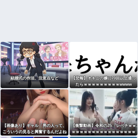
結婚式の作法、注意点など
【悲報】オキニの嬢に70回以上通っ
たらｗｗｗｗｗｗｗｗｗwwww
【画像あり】ギャル「男の人って、
【衝撃動画】令和のJS、レベチｗｗ
こういうの見ると興奮するんだよね
ｗｗｗｗｗｗｗｗｗｗｗｗｗｗｗｗ
笑
」ﾊﾟｼｬ
ｗｗｗｗｗｗｗｗｗｗｗｗ