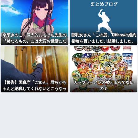
奈須きのこ「個人的にもぽち先生の
巨乳女さん「この度、Tiffanyの婚約
『姉なるもの』には大変お世話にな
指輪を貰いました。結婚しました。
っていますので」
弱男息してる？？」
【警告】国税庁「ごめん、君らがち
カップラーメンの替え玉ってない
ゃんと納税してくれないとこうなっ
の？
ちゃうけどどうする？」⇒！！！