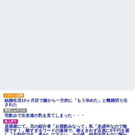
【画像】チー牛が好きなコン
ジャンポケ斉藤「同意があっ
テンツ一覧wwwwwwwwwww
たんです。本当です。信じて下
さい」 ←何でこの主張が通ら
三児のパパ『父さんな、動画
ないの？
編集で食っていこうと思うん
だ』→結果
盆正月に夫の実家に長時間滞
在しなきゃいけないのが苦痛。
【画像】令和最新版の宇垣美
私「貴方は私の実家を早々に退
里さん←こう言うのでいいんだ
散する。私もそうしていいは
よが目一杯詰まってると話題にw
ず」夫「それは男だから許され
w w w w w w w w
ること。女は許されない」
【人工障がい者】 甥(28)「両
同窓会で実験、「俺が青年実
親が亡くなったんで僕のこと引
業家だったら女の子はどういう
き取ってほしいんですけど！」
反応をするか」
なんでいい年したヒキニートを
引き取らなきゃいけないんだ...
【切実】夫に無理と言われた
私の7年の無視生活、その理由が
ハードオフに売っていた4万
コレｗｗｗ
4000円のフィギュアがヤバすぎ
るｗｗｗｗｗｗ「こんな高い
44歳無職です。精神科に通院
の？ｗｗ」「逆に超安い」
中で生活保護を受けてます。妻
に酷いことばかりしたので離婚
私「ちょっと、人の家の金庫
されそうです。「働くから」
触らないでよ！」キチママ『そ
「心を入れ替えるから」と言っ
結婚生活10ヶ月目で嫁から一方的に「もう冷めた」と離婚切り出
こに金庫があったから、開けて
ても信じてもらえません。助け
された
みようとしただけ☆』義兄「泥
て
は出てけ！二度と来るな！」結
果・・・
主な税金の成り立ちを調べて
宅飲みで女友達の乳を見てしまった・・・
みたよ
私「初めて飲む味だけどなん
のお茶？」彼「ちっ！」私「」
居酒屋にて。兄の紹介者「お酒飲みなって」私「未成年なので無
【GIF】JSのカンチョーワロ
理です！」酷すぎるワードの連発で、耐えきれず店員に5千円を渡
タ
し「お勘定です。逃がして下さい」その後、録音内容を父に聞か