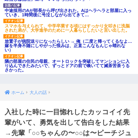
中途採用のAが部長から呼び出された。Aはヘラヘラと部屋に入っ
ていき、1時間後に号泣しながら出てきて…
スマホを与えられて、中学卒業する頃にはすっかり女叩きに洗脳
された弟が、大学進学のために一人暮らししたいと言い出した。
放置子が病院送りになったらしい → 俺（二度と帰ってくるなよ…
嫁を半身不随にしやがった恨みは、正直こんなもんじゃ晴れな
い）
隣の部屋の住民の母親、オートロックを突破してマンションに入
り込んできたみたいで、ずっとドアの前で喚いてて滅茶苦茶うる
さかった。
ホーム
大人の話
入社した時に一目惚れしたカッコイイ先
輩がいて、勇気を出して告白をした結果
→先輩「○○ちゃんの〜○○は〜ピーチジュ