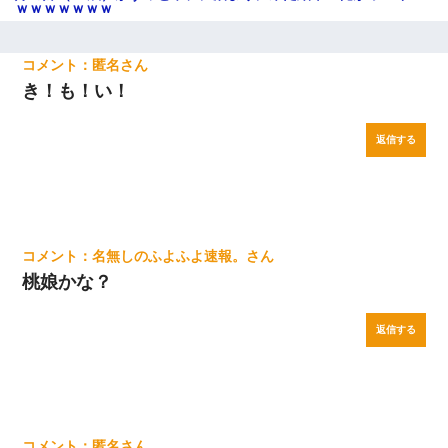
だ、再婚して」私「なら父親と暮らせ」息子「やった＾＾」私
ｗｗｗｗｗｗｗ
（もう手遅れだったんだな…）
匿名
妊娠中に「おいこのブタ女！てめー席譲れ！」と絡まれ腹を殴る
真似された。泣きながら夫に話すと一年後に…
き！も！い！
妻が亡くなったんだけど正直ガチで嬉しい
返信する
【身体で払わせて】女友達「ごめん、何も言わずにお金貸してく
ださい……」俺「いいよ！いくら？」女友達「10万円ぐら
い……」俺「ほい！10万！」→
名無しのふよふよ速報。
裁判官「お互いに最後に言いたいことはありますか」バカ夫
桃娘かな？
「…」A「夫を一発殴らせてほしい」裁判官「どうぞ」
返信する
全く親しくないママ友Aから突然「飲み会しよう」と誘われたがお
断りした。後日Aの企みを知ってゾッとするやら腹立つやら！
匿名