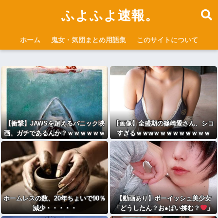
ふよふよ速報。
ホーム
鬼女・気団まとめ用語集
このサイトについて
【衝撃】JAWSを超えるパニック映
【画像】全盛期の篠崎愛さん、シコ
画、ガチであるんか？ｗｗｗｗｗｗ
すぎるｗｗwｗｗｗｗｗｗｗｗｗ
ｗｗｗｗ
ホームレスの数、20年ちょいで90％
【動画あり】ボーイッシュ美少女
減少・・・・・
「どうしたん？お●ぱい揉む？
」