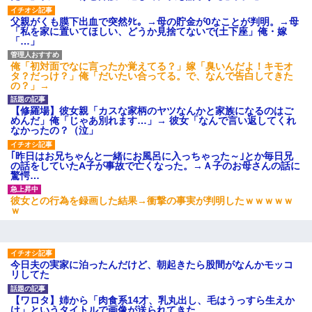
10年ほど前、息子がまだ年中だった時に離婚したんだけど、一昨
父親がくも膜下出血で突然ﾀﾋ。→母の貯金が0なことが判明。→母
年の暮れに突然息子が職場を訪ねてきた。
「私を家に置いてほしい、どうか見捨てないで(土下座」俺・嫁
「…」
夫に癌の余命宣告。その闘病中に長女から信じられない言葉を受
俺「初対面でなに言ったか覚えてる？」嫁「臭いんだよ！キモオ
けた
タ？だっけ？」俺「だいたい合ってる。で、なんで告白してきた
の？」→
彼にプロポーズされたんだけど、実は資産家だと知って婚約破棄
【修羅場】彼女親「カスな家柄のヤツなんかと家族になるのはご
した。B子「A男くんと別れたって本当？私が付き合ってもい
めんだ」俺「じゃあ別れます…」→ 彼女「なんで言い返してくれ
い？」
なかったの？（泣」
｢昨日はお兄ちゃんと一緒にお風呂に入っちゃった～｣とか毎日兄
とっさに女児を捕まえたら変質者扱いされた。母親「あっち行っ
の話をしていたA子が事故で亡くなった。→Ａ子のお母さんの話に
てよ！気持ち悪い！（ｼｯｼｯ」→ 後日、俺を見つけた母親がすっ飛
驚愕…
んできて・・・
彼女との行為を録画した結果→衝撃の事実が判明したｗｗｗｗｗ
ｗ
彼女にプロポーズしてOK貰った俺、告げられた結婚条件にブチ切
れて無事婚約破棄・・・
友人「酒の勢いで女先輩をホテルに連れ込んだｗｗｗｗｗ」俺
今日夫の実家に泊ったんだけど、朝起きたら股間がなんかモッコ
「…」
リしてた
【ワロタ】姉から「肉食系14才、乳丸出し、毛はうっすら生えか
嘘をついてフリン旅行へ出かけた嫁→翌日、嫁「ただいま～」旦
け」というタイトルで画像が送られてきた