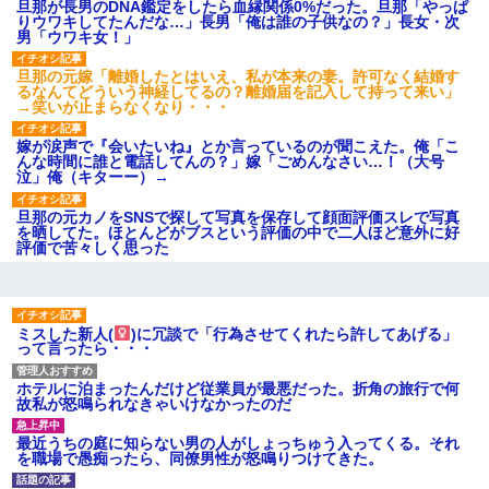
旦那が長男のDNA鑑定をしたら血縁関係0%だった。旦那「やっぱ
【GIF】JSのカンチョーワロ
りウワキしてたんだな…」長男「俺は誰の子供なの？」長女・次
タ
男「ウワキ女！」
後続車にクラクションを鳴ら
され彼氏が逆切れ。「何クラク
旦那の元嫁「離婚したとはいえ、私が本来の妻。許可なく結婚す
ション鳴らしてんだ！降りてこ
るなんてどういう神経してるの？離婚届を記入して持って来い」
いよ！」と怒鳴りだし...
→笑いが止まらなくなり・・・
【衝撃】報酬100万円超の治験
募集がこちらｗｗｗｗｗ(※画像
嫁が涙声で『会いたいね』とか言っているのが聞こえた。俺「こ
あり)
んな時間に誰と電話してんの？」嫁「ごめんなさい…！（大号
【ネット騒然】惨殺されたタ
泣」俺（キターー）→
ワマン頂き女子のこの動画、す
げえええええｗｗｗｗｗｗｗｗ
旦那の元カノをSNSで探して写真を保存して顔面評価スレで写真
ｗｗｗ
を晒してた。ほとんどがブスという評価の中で二人ほど意外に好
【愕然】白のクラウン俺氏、
評価で苦々しく思った
高速道路左車線を制限速度で走
った結果wwwwwwwwwwww
百年の恋12-899 食べた量を
張り合ってくる
【悲報】佐藤輝明・・・２軍
ミスした新人(
)に冗談で「行為させてくれたら許してあげる」
でも盛大にやらかす←あまり悲
って言ったら・・・
しませないでくれ
ホテルに泊まったんだけど従業員が最悪だった。折角の旅行で何
故私が怒鳴られなきゃいけなかったのだ
最近うちの庭に知らない男の人がしょっちゅう入ってくる。それ
を職場で愚痴ったら、同僚男性が怒鳴りつけてきた。