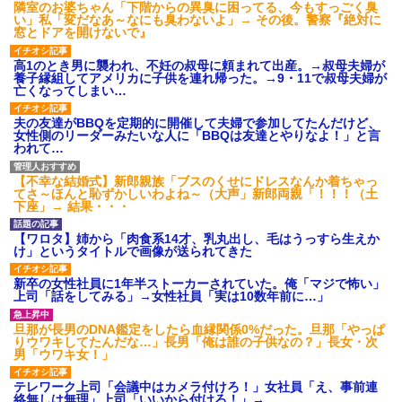
隣室のお婆ちゃん「下階からの異臭に困ってる、今もすっごく臭
い」私「変だなあ～なにも臭わないよ」→ その後。警察『絶対に
窓とドアを開けないで』
高1のとき男に襲われ、不妊の叔母に頼まれて出産。→叔母夫婦が
養子縁組してアメリカに子供を連れ帰った。→9・11で叔母夫婦が
亡くなってしまい…
夫の友達がBBQを定期的に開催して夫婦で参加してたんだけど、
女性側のリーダーみたいな人に「BBQは友達とやりなよ！」と言
われて…
【不幸な結婚式】新郎親族「ブスのくせにドレスなんか着ちゃっ
てさ～ほんと恥ずかしいわよね～（大声」新郎両親「！！！（土
下座」→ 結果・・・
【ワロタ】姉から「肉食系14才、乳丸出し、毛はうっすら生えか
け」というタイトルで画像が送られてきた
新卒の女性社員に1年半ストーカーされていた。俺「マジで怖い」
上司「話をしてみる」→女性社員「実は10数年前に…」
旦那が長男のDNA鑑定をしたら血縁関係0%だった。旦那「やっぱ
りウワキしてたんだな…」長男「俺は誰の子供なの？」長女・次
男「ウワキ女！」
テレワーク上司「会議中はカメラ付けろ！」女社員「え、事前連
絡無しは無理」上司「いいから付けろ！」→