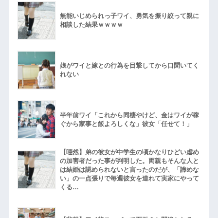
無能いじめられっ子ワイ、勇気を振り絞って親に
相談した結果ｗｗｗｗ
娘がワイと嫁との行為を目撃してから口聞いてく
れない
半年前ワイ「これから同棲やけど、金はワイが稼
ぐから家事と飯よろしくな」彼女「任せて！」
【唖然】弟の彼女が中学生の頃かなりひどい虐め
の加害者だった事が判明した。両親もそんな人と
は結婚は認められないと言ったのだが、「諦めな
い」の一点張りで毎週彼女を連れて実家にやって
くる…