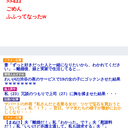
>>433
ごめん
居酒屋にて。兄の紹介者「お酒飲みなって」私「未成年なので無
理です！」酷すぎるワードの連発で、耐えきれず店員に5千円を渡
ふふってなったw
し「お勘定です。逃がして下さい」その後、録音内容を父に聞か
せたら...
「お前の父ちゃんは自宅警備員」とかからかわれたけど、実はと
んでもない仕事に就いていた
旦那の元カノをSNSで探して写真を保存して顔面評価スレで写真
を晒してた。ほとんどがブスという評価の中で二人ほど意外に好
評価で苦々しく思った
妻「ずっと好きだった人と一緒になりたいから、わかれてくださ
い」→離婚後、娘と実家で生活してると…
わい(42)渋谷の夜のサービスで19の女の子にゴックンさせた結果
ずっとニートだと思ってた同居の義弟が投資で旦那より稼いでる
ｗｗｗｗｗｗｗｗ
とか知らなかった…
私（23）冗談のつもりで上司（27）に胸を揉ませた結果・・・
ケーキバイキングにいた単独の50くらいのオッサン、強烈だっ
た。
デパートの外商『私さんだと名乗る女が、ツケで宝石を買おうと
していて…』私「！？」→ 翌日。ママ友たちの様子が微妙におか
しくなり・・・
【衝撃】女友達から行為中に告白されてOKした結果
【まぬけ】夫「離婚だ！」私「わかった。で？」夫「慰謝料
だ！」私「いいけど弁護士通して。私も請求する」夫「」