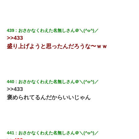
引先のトップが母方の叔父だったので…
昨日37歳のおばさんと行為したんだけどめちゃくちゃだった
439
おさかなくわえた名無しさん＠＼(^o^)／
【衝撃】嫁父の会社に勤続１０年、手取り１４万 → 俺「２２万も
>>433
らえる会社から誘われた。転職したい」義父「クビ！（激怒」嫁
「離婚！（激怒」
盛り上げようと思ったんだろうな〜ｗｗ
22歳の頃、父に36歳の男性とお見合いをしてくれと頼まれた。父
の親会社の経営者の息子さんだったので、父も喜んで私の写真を
送ったんだが→
440
おさかなくわえた名無しさん＠＼(^o^)／
童貞俺、宅飲みした女友達2人を家に泊めた結果ｗｗｗｗｗｗ
>>433
褒められてるんだからいいじゃん
旦那の元嫁「離婚したとはいえ、私が本来の妻。許可なく結婚す
るなんてどういう神経してるの？離婚届を記入して持って来い」
→笑いが止まらなくなり・・・
彼氏の家に泊まる事になり、ゲームで盛り上がってさぁ寝よう！
と電気を消すとミシッって音が…彼「ちょっと待ってて」→勢い
441
おさかなくわえた名無しさん＠＼(^o^)／
よくドアを開けるとなんと…