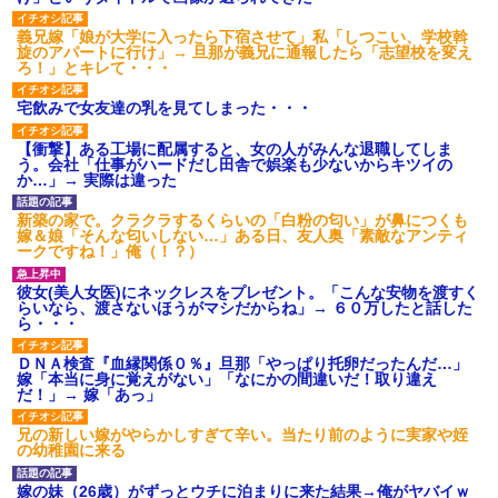
那「娘がシんだよ。何度も連絡したのに…」嫁「えっ」→なん
と・・・
義兄嫁「娘が大学に入ったら下宿させて」私「しつこい、学校斡
旋のアパートに行け」→ 旦那が義兄に通報したら「志望校を変え
ろ！」とキレて・・・
【画像】女の子「お母さん！！私ようやくファッションモデルに
選ばれたの！絶対見に来てね！」→悲しい結果がこれ・・・
宅飲みで女友達の乳を見てしまった・・・
【衝撃】ある工場に配属すると、女の人がみんな退職してしま
私は家が貧しくて、手に職をつけようと看護師になった。だけど
う。会社「仕事がハードだし田舎で娯楽も少ないからキツイの
卒業を控えた年の1月末、車にひかれて看護師になれなくなった。
か…」→ 実際は違った
新築の家で。クラクラするくらいの「白粉の匂い」が鼻につくも
小2の頃、妹と昼寝してたら家が火事になってて気づくと逃げ場が
嫁＆娘「そんな匂いしない…」ある日、友人奥「素敵なアンティ
なかった。妹を抱き締めて「ﾀﾋんじゃうよ」って泣いてたら…
ークですね！」俺（！？）
彼女(美人女医)にネックレスをプレゼント。「こんな安物を渡すく
らいなら、渡さないほうがマシだからね」→ ６０万したと話した
上司「何なの、この書類！！」私「あの‥」上司「今は私が話し
ら・・・
てるの！」私「ですから」上司「黙って聞きなさい！」私「それ
は」上司「言い訳しない！」→結果ｗｗｗｗｗ
ＤＮＡ検査『血縁関係０％』旦那「やっぱり托卵だったんだ…」
嫁「本当に身に覚えがない」「なにかの間違いだ！取り違え
だ！」→ 嫁「あっ」
出張中の旦那から『フリンしやがって、このクズ』と電話が。私
「本当に家まで来たの？証拠は？」旦那「俺の言葉が信じられな
いのか！」→ 離婚後
兄の新しい嫁がやらかしすぎて辛い。当たり前のように実家や姪
の幼稚園に来る
元旦那から復縁要請。息子「最新型のiPhoneも買えない貧乏は嫌
嫁の妹（26歳）がずっとウチに泊まりに来た結果→俺がヤバイｗ