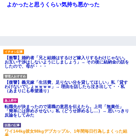
よかったと思うくらい気持ち悪かった
【衝撃】婚約者「兄と結婚はするけど嫁入りするわけじゃない。
お互い干渉はしないようにしましょう」→ その後に結納金の話を
したので、母が・・・
【復讐】義兄嫁「生活費、足りない分を貸してほしい」私「貸す
わけないでしょｗｗｗｗ」→ 理由を話したら泣き出して・・私
（あまりにも希望通り）
転職先が決まったので退職の意思を伝えたら。上司「無責任」
「簡単には辞めさせない」私（どうせ辞めるし…）→ 思いっきり
反論をしてみた
ワイ144kg彼女98kgデブカップル、1年間毎日行為しまくった結
果