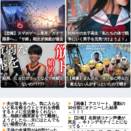
【悲報】スマホゲーム業界、ガチで
戦時中の女子高生「私たちの体で戦
限界へ…「サ終」相次ぎ倒産が過去
争にいく男子を元気づけようよ！」
最多ペース “当たれば一攫千金”の
←これ♡♡♡
時代が終わる
結局、ヒョロガリってなんで体鍛え
【画像】まんさん「オフ会に呼んだ
ないの?????
覚えない人がずっといたので晒す
わ」（パシャ）
夫が首を吊った。気に入らな
【画像】アスリート、運動の
いと私を殴るウトとそれを傍観
30分前にオナニーした結果
するトメに生活費をくれない
→！！！
夫…地獄の義実家をでて離婚し
【訃報】名探偵コナン声優が
ようとしたら…夫にはとんでも
死去 → 今トンデモナイことにな
ない秘密があった
ってる・・・
子供の血液型がAB型だった。