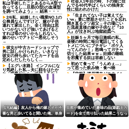
社会人1年目の時、下の階に住
私は手術したことあるからA型で
んでる40代半ばくらいの独身女
合ってるし…旦那(O型)の血液型
性に狙われかけた
を調べてみよう」→ 結果・・・
「生まれてない子は覚えてな
2/6私、結婚したい職業NO.1の
いw」妻に堕胎させたことを忘れ
公務員なんですけど、嫁が子供
開き直るクソ叔父→その場にい
連れて家出した。全く理由は思
た流産直後の嫁や子供など『10
いつかないけど強いてあげると
人』が泣き叫ぶ地獄絵図へ
すれば母のせいかもしれない。
嫁のせいでアトピー悪化しそう
妊娠５ヶ月で毎日激眠の私。
→
昼寝の時間に毎日電話してくる
トメについにブチギレ「ボケ入
彼女が中古カードショップで
ってんのか！」怒鳴ってガチャ
男に話しかけられた。いきなり
切りした結果ｗｗ←妊婦の睡眠
彼女の持ち歩いてたカードを品
を邪魔する奴は容赦しない
定めしだしたらしく…
初めて食って「うんめぇ…」
【エグい末路】 インフルにな
って思った飲み物・食べ物
り気絶した私→夫に顔をはたか
れ「病気だからって甘えるな！
【悲報】瀬戸環奈がスタイル
旦那様の為に家事をしろ！」夫
よすぎて一般男性が隣に並ぶと
が無職になった時、私「無職が
チンチクリンに見えてしまう
甘えるな」と復讐し続けた結
【悲報】瀬戸環奈がスタイル
果…
よすぎて一般男性が隣に並ぶと
「2年間、たぶん1日4回は握っ
チンチクリンに見えてしまう
てた」ラスベガスで買った3,000
母が難病発覚で突然の離婚希
円のキーホルダーを調べたら
望、その理由が30年前の夫の不
【完結編】友人から俺の嫁と子が不
旦那が集めていた趣味の品(遊戯王カ
みい山作者、みいちゃんでチ
倫！？
審な男と歩いてると聞いた俺。単身
ード)を全て売り払った結果こうなっ
ー牛なのではという疑惑が生ま
X収益化、終了へ インプレゾ
れるｗｗｗｗｗｗｗ
赴任先から興信所に相談した結果
た
ンビやパクツイの一掃なる
【画像】恋する女さん、ネッ
か！？他
ト民が驚愕する大変身を遂げて