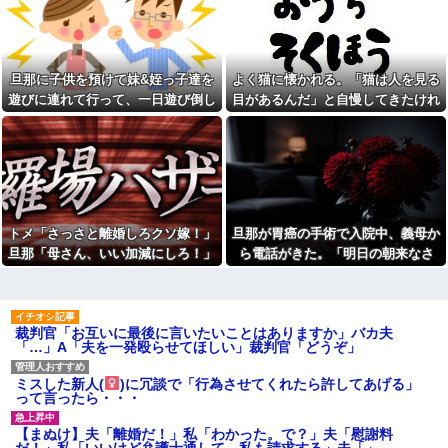
【悲報】スマホゲーム業界、
しまう←コレは凄過ぎるw w w
ガチで限界へ…「サ終」相次ぎ
w w w w w
倒産が過去最多ペース “当たれ
【画像】東京のライオンさ
ば一攫千金”の時代が終わる
ん、溶けるｗｗｗｗｗｗｗｗｗ
嫁「これってさ、浮気だよ
ｗｗｗｗｗｗｗｗｗｗｗｗｗ
旦那に子供を預けて妹&姪っ子達を
よく猫に懐かれる。「猫は人を見る
ね？」俺「まぁそういうことに
【衝撃】蓮舫「蓮舫だから叩
なりますかね」
遊びに連れて行って、一日遊び倒し
目があるんだ」と自慢してきたけれ
いて良いという報道に向き合い
本屋に現れた異臭＆浮浪者風
た。すると、旦那と喧嘩になってし
ど、今日たまたま読んだ記事である
ます！」X民「高市だから叩いて
の男、ペタンコのボストンバッ
良いをやってるのがお前だろ」
まい...
ことを目にした
グをパンパンにして無会計で退
←これ…w w
店！Gメンに確保され「なん
【画像】セブンイレブンのバ
で？」と本気で困惑ｗｗｗ
イト「AIにちいかわの画像を食
警察や検察が冤罪率をデータ
わせてっと………できた！」
として公表すべきだと思う
告白してきた会社の同僚と結
ウトメ「離婚しなさい」私夫
トメ「さっさと離婚しろクソ嫁！」
旦那が胃癌の手術で入院中、義母か
婚したが１か月たたずにレスに
婦「！？」コトメ「いかがわし
→俺「〇〇だから夜を拒否する
旦那「母さん、いい加減にしろ！」
ら電話がきた。「明日の朝来なさ
いお店に入ってくのを見た！特
のか！」嫁「そうｗあんたはた
徴が一緒」夫「コトメはなんで
→思わぬ形で旦那が味方してくれ
い！場合によっては離婚してもらい
だの寄生主でーすｗ」嫁親「こ...
そんな場所にいたの？」コトメ
て…
ます！」と怒鳴られ…
アルコール依存症の夫が大暴
「(真っ青)」
れ。私「休肝日くらい作って
「お食い初めなんて俺になん
よ」夫「必要ない！」→大暴れ
裁判官「お互いに最後に言いたいことはありますか」バカ夫
のメリットがあるの」「そんな
する夫を見たウトメに真実を話
「…」A「夫を一発殴らせてほしい」裁判官「どうぞ」
に大変なら育児やめれば？」冗
した結果…
談で言ったのに本気に取られて
泥ママ「もういいじゃない！
離婚を言い渡された
ミスした新人(
)に冗談で「行為させてくれたら許してあげる」
私だって傷ついてるのに！」→
彼女と結婚の話をしていた時
って言ったら・・・
盗みを責められた泥ママがまさ
に言われたことが衝撃だった
かの被害者アピール。その言い
分に周囲から笑いが漏れてしま
【闇】『強度行動障害』の女
【まぬけ】夫「離婚だ！」私「わかった。で？」夫「慰謝料
い…
の子、自分をグーパンしまくる
だ！」私「いいけど弁護士通して。私も請求する」夫「」