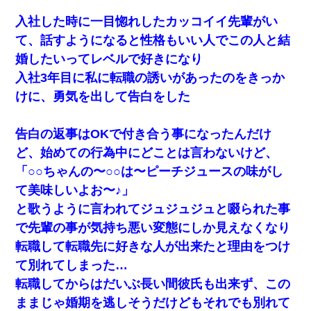
入社した時に一目惚れしたカッコイイ先輩がい
て、話すようになると性格もいい人でこの人と結
婚したいってレベルで好きになり
入社3年目に私に転職の誘いがあったのをきっか
けに、勇気を出して告白をした
告白の返事はOKで付き合う事になったんだけ
ど、始めての行為中にどことは言わないけど、
「○○ちゃんの〜○○は〜ピーチジュースの味がし
て美味しいよお〜♪」
と歌うように言われてジュジュジュと啜られた事
で先輩の事が気持ち悪い変態にしか見えなくなり
転職して転職先に好きな人が出来たと理由をつけ
て別れてしまった…
転職してからはだいぶ長い間彼氏も出来ず、この
ままじゃ婚期を逃しそうだけどもそれでも別れて