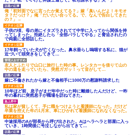
【緊急】俺の友人の離婚が決
幼稚な義弟夫婦が大嫌い。低
定したんだがちょっと困ってる
学歴だしパラサイトだし夫婦揃
俺「初対面でなに言ったか覚えてる？」嫁「臭いんだよ！キモオ
ことがある
って太ってるし。義母にベタベ
タ？だっけ？」俺「だいたい合ってる。で、なんで告白してきた
タ甘えて「ジュース飲みた～
の？」→
娘「ストロベリーあじとー、
い」何かあるとすぐ「親に言い
チョコレートあじとー」私「え
つけてやる！」
っ、それもう一回言って？」→
子供の頃、母の弟にイタズラされてて中学に入ってから関係を持
娘の読み方を聞いて思わず混乱
主な税金の成り立ちを調べて
ってしまった。拒絶したら「全部バラしてやる」と脅迫されたの
してしまい…
みたよ
で両親に全部話した。
彼氏「娘さんとお付き合いし
ています」私「ずいぶん礼儀正
17年飼っていた犬が亡くなった。鼻水垂らし嗚咽する私に、猫が
しい子だね…」→完璧すぎる対
近づいて頭突きをしてきて…
応に逆に不安になって…
【衝撃】 日本人「家が何千万
友人とふたりで山口に旅行した時の事。レンタカーを借りて山の
円もするのは狂ってる」大工
中の道を走っていたら、突然ガガッ！って音がして…
「はぁ？じゃ自分で作ってみろ
よ」→結果ｗｗｗｗｗｗ
嫁に不倫されたから嫁と不倫相手に1000万の慰謝料請求した
ハードオフに売っていた4万
4000円のフィギュアがヤバすぎ
るｗｗｗｗｗｗ「こんな高い
10年ほど前、息子がまだ年中だった時に離婚したんだけど、一昨
の？ｗｗ」「逆に超安い」
年の暮れに突然息子が職場を訪ねてきた。
私「ちょっと、人の家の金庫
触らないでよ！」キチママ『そ
私は家が貧しくて、手に職をつけようと看護師になった。だけど
こに金庫があったから、開けて
卒業を控えた年の1月末、車にひかれて看護師になれなくなった。
みようとしただけ☆』義兄「泥
は出てけ！二度と来るな！」結
果・・・
中途採用のAが部長から呼び出された。Aはヘラヘラと部屋に入っ
ていき、1時間後に号泣しながら出てきて…
私「初めて飲む味だけどなん
のお茶？」彼「ちっ！」私「」