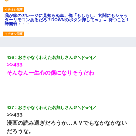
我が家のガレージに見知らぬ車。俺「もしもし、玄関にもシャッ
ターリモコンあるだろ？DOWNのボタン押してｗ」→ 待つこと１
時間弱・・・
【クズ】昔、兄がお見合いして「ブスすぎｗｗｗ」と断った女性
が、兄の同級生と結婚。それを知った兄は荒れ狂い、｢嫁さん、俺
のお古ですが気分はどう？」とメールを送った→
436
おさかなくわえた名無しさん＠＼(^o^)／
>>433
父が他界→父のフリン相手『どうか相続を放棄して下さい、昔の
ことは謝ります。ごめんなさい…』私「お子さんはフリン略奪婚
そんなん一生心の傷になりそうだわ
って知ってるの？」相手『 』結果→
彼女との行為を録画した結果→衝撃の事実が判明したｗｗｗｗｗ
ｗ
437
おさかなくわえた名無しさん＠＼(^o^)／
父親がくも膜下出血で突然ﾀﾋ。→母の貯金が0なことが判明。→母
「私を家に置いてほしい、どうか見捨てないで(土下座」俺・嫁
>>433
「…」
漫画の読み過ぎだろうか…ＡＶでもなかなかない
だろうな。
三年働いてたパートを突然クビになった。しかし元職場の主要取