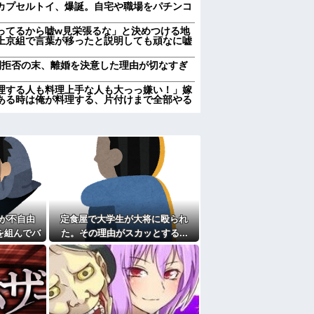
カプセルトイ、爆誕。自宅や職場をパチンコ
ってるから嘘w見栄張るな」と決めつける地
上京組で言葉が移ったと説明しても頑なに嘘
間拒否の末、離婚を決意した理由が切なすぎ
理する人も料理上手な人も大っっ嫌い！」嫁
ある時は俺が料理する、片付けまで全部やる
の旅行費用に使いたいんだけど、夫が「俺両
言い出した。私の稼ぎをなぜ義両親に使わな
。
て大学中退後に就活するも全滅。アルバイト
間男の謝罪に千載一遇の逆転劇wwww
。連絡くれてもいいのに
るんだけど、兄弟、親、私、彼でいるときと
が不自由
定食屋で大学生が大将に殴られ
がらゲームしてるらしく平気で1時間くらい
を組んでバ
た。その理由がスカッとする...
メ・漫画・ゲームで「主人公がガチで敗北し
た。だが俺
ぶのは？
た
ある甥を私に預けようとする義兄嫁、甥を溺
兄に叱ってもらっても「兄貴より俺になつい
て
えても「いいじゃないかそのくらい。我慢し