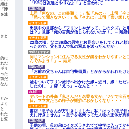
「BBQは友達とやりなよ！」と言われて…
結婚は
、「諦
上司「何なの、この書類！！」私「あの‥」上司「今
女を連
「黙って聞きなさい！」私「それは」上司「言い訳し
出張中の旦那から『フリンしやがって、このクズ』と
は？」旦那「俺の言葉が信じられないのか！」→ 離婚
引きと
22歳の頃、父に36歳の男性とお見合いをしてくれと
ったので、父も喜んで私の写真を送ったんだが→
同じマンションに住んでる女性が鍵をわかりやすいと
滅的に
んでみよう！」→ 結果
どれだ
リギリ
「お前の父ちゃんは自宅警備員」とかからかわれたけ
やった
名前だ
嘘をついてフリン旅行へ出かけた嫁→翌日、嫁「ただ
、なん
したのに…」嫁「えっ」→なんと・・・
デパートの外商『私さんだと名乗る女が、ツケで宝石を
」とか
日。ママ友たちの様子が微妙におかしくなり・・・
をよく
たと
書店「息子さんが万引きしました」私「はっ？(息子目
かれた
えに行きません」→息子を名乗ってた人物の正体が判
同じ質
子供の頃、母の弟にイタズラされてて中学に入ってか