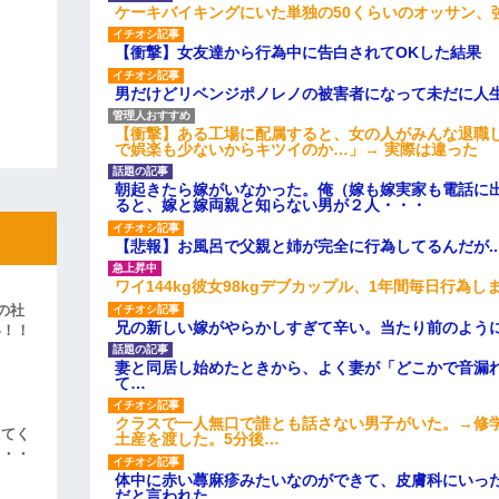
ケーキバイキングにいた単独の50くらいのオッサン、
【衝撃】女友達から行為中に告白されてOKした結果
男だけどリベンジポノレノの被害者になって未だに人
【衝撃】ある工場に配属すると、女の人がみんな退職
で娯楽も少ないからキツイのか…」→ 実際は違った
朝起きたら嫁がいなかった。俺（嫁も嫁実家も電話に出
ると、嫁と嫁両親と知らない男が２人・・・
【悲報】お風呂で父親と姉が完全に行為してるんだが..
ワイ144kg彼女98kgデブカップル、1年間毎日行為し
の社
兄の新しい嫁がやらかしすぎて辛い。当たり前のよう
い！！
」
妻と同居し始めたときから、よく妻が「どこかで音漏
て…
クラスで一人無口で誰とも話さない男子がいた。→修
えてく
土産を渡した。5分後…
・・・
体中に赤い蕁麻疹みたいなのができて、皮膚科にいっ
だと言われた