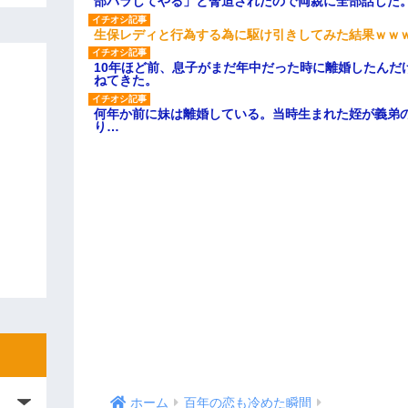
部バラしてやる」と脅迫されたので両親に全部話した
生保レディと行為する為に駆け引きしてみた結果ｗｗ
10年ほど前、息子がまだ年中だった時に離婚したんだ
ねてきた。
何年か前に妹は離婚している。当時生まれた姪が義弟
り…
ホーム
百年の恋も冷めた瞬間