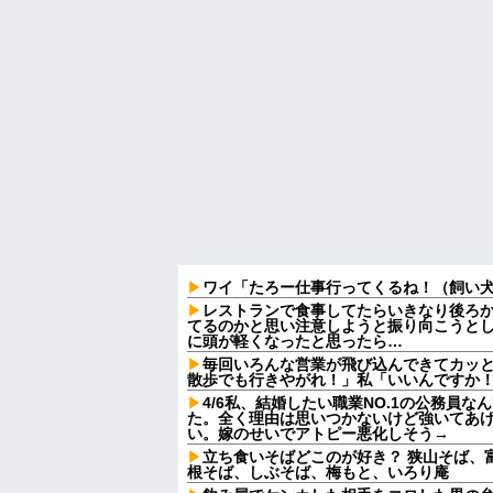
ワイ「たろー仕事行ってくるね！（飼い
レストランで食事してたらいきなり後ろ
てるのかと思い注意しようと振り向こうと
に頭が軽くなったと思ったら…
毎回いろんな営業が飛び込んできてカッ
散歩でも行きやがれ！」私「いいんですか！
4/6私、結婚したい職業NO.1の公務員
た。全く理由は思いつかないけど強いてあ
い。嫁のせいでアトピー悪化しそう→
立ち食いそばどこのが好き？ 狭山そば、
根そば、しぶそば、梅もと、いろり庵