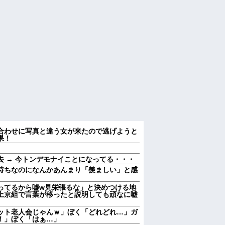
合わせに写真と違う女が来たので逃げようと
果！
 → 今トンデモナイことになってる・・・
持ちなのになんかあんまり「羨ましい」と感
ってるから嘘w見栄張るな」と決めつける地
上京組で言葉が移ったと説明しても頑なに嘘
ット老人会じゃんｗ」ぼく「どれどれ…」ガ
！」ぼく「はぁ…」