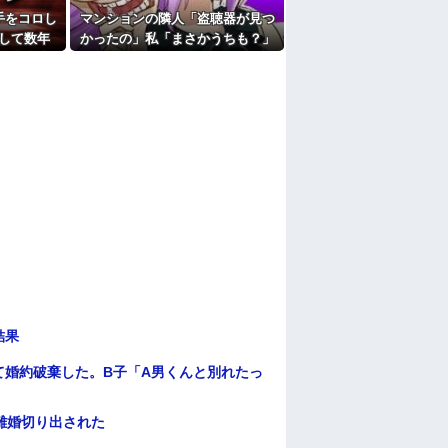
れた。夫が気持ち悪くて悲鳴をあげたら「う
手をコロし
マンションの隣人「盗聴器が見つ
受け風の事言うゴミってまだ生存してるよね
して数年
かったの」私「まさかうちも？」
る出来事
→業者に調査を依頼したら、犯人
たよ
の正体まで見えてきて…
結果
て婚約破棄した。B子「A男くんと別れたっ
離婚切り出された