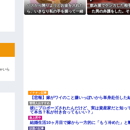
てたらご褒美あげるから」と迫ら
るさい」とグーで殴られた
バスから降りようとお金を入れた
飲み屋でケンカした相
よ！」キチママ『そこに金庫があっ
アタシ何歳に見える？って誘い
ら、いきなり私の手を握って一緒
た男の弁護をした。そ
「泥は出てけ！二度と来るな！」結
～
に降りようとする子供がいた。手
後、因果応報を思わせ
主な税金の成り立ちを調べてみ
彼「ちっ！」私「」
をほどこうとしても放してくれ
が…
ず...
逆切れ。「何クラクション鳴らして
らｗｗｗｗｗ(※画像あり)
女子のこの動画、すげえええええｗ
車線を制限速度で走った結果
ゃいら
くる
やらかす←あまり悲しませないでく
【悲報】嫁がワイのこと嫌いっぽいから単身赴任した
彼にプロポーズされたんだけど、実は資産家だと知っ
て本当？私が付き合ってもいい？」
結婚生活10ヶ月目で嫁から一方的に「もう冷めた」と