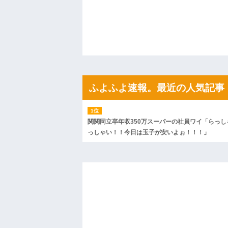
「こんな高いの？ｗｗ」「逆に超安い」
私「ちょっと、人の家の金庫触らないで
たから、開けてみようとしただけ☆』義兄
果・・・
私「初めて飲む味だけどなんのお茶？」
【GIF】JSのカンチョーワロタ
後続車にクラクションを鳴らされ彼氏が
んだ！降りてこいよ！」と怒鳴りだし...
【衝撃】報酬100万円超の治験募集がこち
ふよふよ速報。最近の人気記事
【ネット騒然】惨殺されたタワマン頂き
ｗｗｗｗｗｗｗｗｗｗ
【愕然】白のクラウン俺氏、高速道路左
wwwwwwwwwwww
関関同立卒年収350万スーパーの社員ワイ「らっし
百年の恋12-899 食べた量を張り合って
っしゃい！！今日は玉子が安いよぉ！！！」
【悲報】佐藤輝明・・・２軍でも盛大に
れ