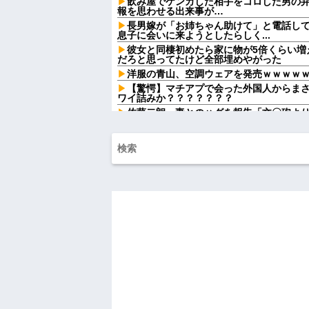
飲み屋でケンカした相手をコロした男の
報を思わせる出来事が…
長男嫁が「お姉ちゃん助けて」と電話し
息子に会いに来ようとしたらしく...
彼女と同棲初めたら家に物が5倍くらい増
だろと思ってたけど全部埋めやがった
洋服の青山、空調ウェアを発売ｗｗｗｗ
【驚愕】マチアプで会った外国人からま
ワイ詰みか？？？？？？？
佐藤二朗、妻とのハグを報告「文〇砲よ
砲をお見舞いする」
【衝撃】クロちゃん、とち狂ったツイー
か？？？？？？
【画像】『20代にしか見えない30代女
う？？？？？？？
義弟嫁「まみって呼んでください！お姉
っ、距離感すごいな…」→その後も驚きの
嫁実家で自分につけられていた屈辱的な
も嫁も黙っていたようで…
俺「おっちゃん、何してるんですか…？
で目にした光景に言葉を失った…
中1の息子が上級生にイジメに遭っている
てやりゃ良いだろ」と息子に言ったら・・
死ねだのクソ親父だのうるさかった反抗
共々追放確定となった途端に娘「」…はぁ
ハードオフに売っていた4万4000円のフ