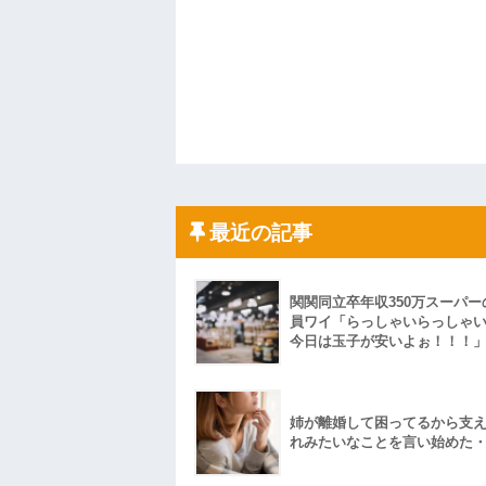
最近の記事
関関同立卒年収350万スーパー
員ワイ「らっしゃいらっしゃ
今日は玉子が安いよぉ！！！
姉が離婚して困ってるから支
れみたいなことを言い始めた