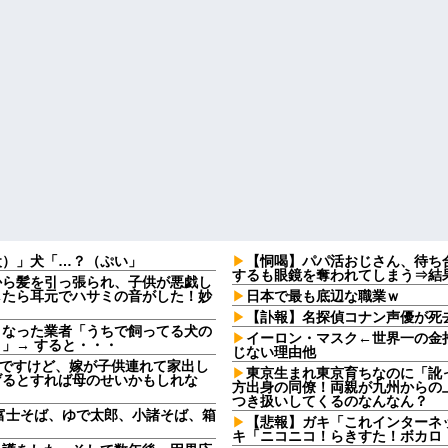
犬）」犬「…？（ぷい」
【恫喝】パパ活おじさん、待ち
するも眼鏡を奪われてしまう⇒結
から髪を引っ張られ、子供が悪戯し
したら耳元でハサミの音がした！妙
日本で最も底辺な職業ｗ
【訃報】名探偵コナン声優が死去
となった業者「うちで飼ってる犬の
イーロン・マスク←世界一の金
」→ すると・・・
じない理由他
なんですけど、嫁が子供連れて家出し
東京生まれ東京育ちなのに「訛
げるとすれば母のせいかもしれな
方出身の同僚！両親が九州からの
つき扱いしてくるのなんなん？
富士そば、ゆで太郎、小諸そば、箱
【悲報】ガキ「これインターネ
キ「ニコニコ！らきすた！ボカロ