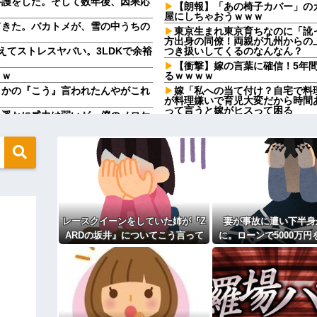
弁護をした。そして数年後、因果応
【朗報】「あの椅子カバー」の
屋にしちゃおうｗｗｗ
てきた。バカトメが、雪の中うちの
東京生まれ東京育ちなのに「訛
方出身の同僚！両親が九州からの
えてストレスヤバい。3LDKで余裕
つき扱いしてくるのなんなん？
【衝撃】嫁の言葉に確信！5年
ｗｗ
るｗｗｗｗ
さかの『こう』言われたんやがこれ
嫁「私への当て付け？自宅で料
が料理嫌いで育児大変だから時間
って言うと嫁がヒスって困る
り遥かに威力は弱いが、僕のノロケ
お金を少しずつ貯めて私両親と
親にも同じようにしてほしい」と
トをする←コレ言うほどおかしい
きゃいけないのかが理解できない
「会社は継ぎたくない」と言っ
子』がこちらです←お前らから見てど
すら受からない元彼
【驚愕】嫁の托卵で不倫発覚→
さんができて嬉しいです！」私「え
連続で…
予約していた美容室が臨時休業
あだ名を偶然知ってしまった。しか
彼の実家に泊まらせてもらって
レースクイーンをしていた姉が『Z
妻が事故に遭い下半身
か私をほっといて誰かと電話しな
戻ってこない…
ARDの坂井』についてこう言って
に。ローンで5000万円
」作業着の男性「…」→歩道橋の上
【トラウマ】映画・特撮・アニ
いた
リアフリーの家を建て
た回」と聞いて真っ先に思い浮か
らしい。「男なんだから一発殴っ
には作戦があっ
・
「私さんはプロだから」障害の
愛し勝手に預かってしまう夫。義
期の娘が托卵だったことが発覚。嫁
てるのが面白くないのかな」だっ
？
ウトのセクハラを夫に泣いて訴
ィギュアがヤバすぎるｗｗｗｗｗｗ