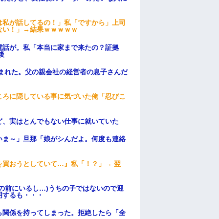
は私が話してるの！」私「ですから」上司
ない！」→結果ｗｗｗｗｗ
電話が。私「本当に家まで来たの？証拠
後
頼まれた。父の親会社の経営者の息子さんだ
ころに隠している事に気づいた俺「忍びこ
ど、実はとんでもない仕事に就いていた
いま～」旦那「娘がシんだよ。何度も連絡
買おうとしていて…』私「！？」→ 翌
の前にいるし…)うちの子ではないので迎
明するも・・・
ら関係を持ってしまった。拒絶したら「全