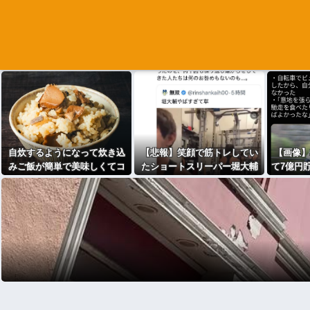
自炊するようになって炊き込
【悲報】笑顔で筋トレしてい
【画像】
みご飯が簡単で美味しくてコ
たショートスリーパー堀大輔
て7億円
スパもいいことに気づいた
さん、「寝たほうが良い」コ
かも。も
メントにブチ切れて豹変