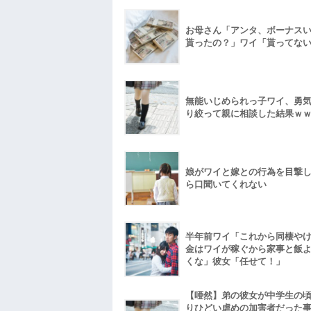
お母さん「アンタ、ボーナス
貰ったの？」ワイ「貰ってな
無能いじめられっ子ワイ、勇
り絞って親に相談した結果ｗ
娘がワイと嫁との行為を目撃
ら口聞いてくれない
半年前ワイ「これから同棲や
金はワイが稼ぐから家事と飯
くな」彼女「任せて！」
【唖然】弟の彼女が中学生の
りひどい虐めの加害者だった