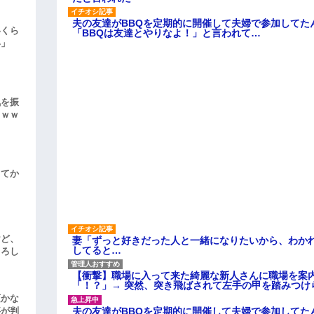
夫の友達がBBQを定期的に開催して夫婦で参加してた
いくら
「BBQは友達とやりなよ！」と言われて…
い」
気を振
ｗｗｗ
してか
けど、
妻「ずっと好きだった人と一緒になりたいから、わか
してると…
よろし
【衝撃】職場に入って来た綺麗な新人さんに職場を案内
「！？」→ 突然、突き飛ばされて左手の甲を踏みつけ
頃かな
夫の友達がBBQを定期的に開催して夫婦で参加してた
事が判