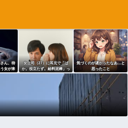
じさん、待
女上司（27）に耳元で「ば
気づくのが遅かったなあ…と
違う女が来
か。役立たず。給料泥棒」っ
思ったこと
するも眼鏡
て囁かれた結果ｗｗｗｗｗｗ
⇒結果！
ｗｗｗ