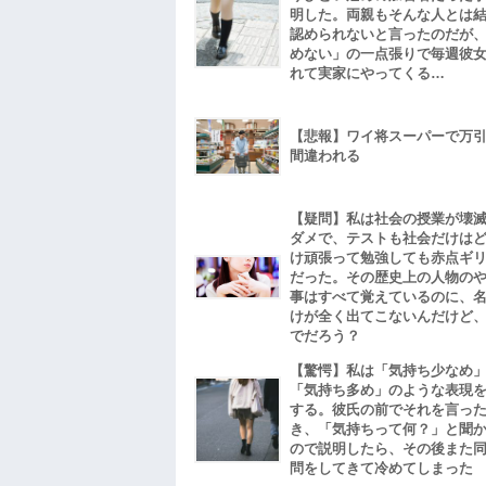
明した。両親もそんな人とは
認められないと言ったのだが
めない」の一点張りで毎週彼
れて実家にやってくる…
【悲報】ワイ将スーパーで万
間違われる
【疑問】私は社会の授業が壊
ダメで、テストも社会だけは
け頑張って勉強しても赤点ギ
だった。その歴史上の人物の
事はすべて覚えているのに、
けが全く出てこないんだけど
でだろう？
【驚愕】私は「気持ち少なめ
「気持ち多め」のような表現
する。彼氏の前でそれを言っ
き、「気持ちって何？」と聞
ので説明したら、その後また
問をしてきて冷めてしまった