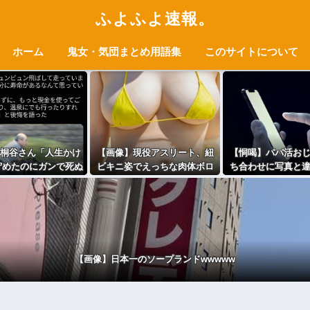
ふよふよ速報。
ホーム
鬼女・気団まとめ用語集
このサイトについて
桐谷さん「人生かけ
【画像】現役アスリート、紐
【恫喝】パパ活お
貯めたのにガンで死ぬ
ビキニ姿でえっちな肉体ボロ
ち合わせに写真と
っと素直に遊べばよ
ンwww
たので逃げようと
かった」
を奪われてしまう
【画像】日本一のソープランドwwwww