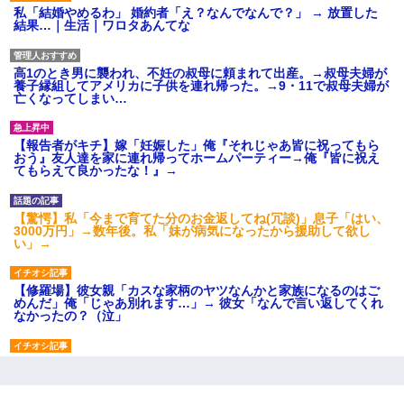
私「結婚やめるわ」 婚約者「え？なんでなんで？」 → 放置した
結果…｜生活｜ワロタあんてな
高1のとき男に襲われ、不妊の叔母に頼まれて出産。→叔母夫婦が
養子縁組してアメリカに子供を連れ帰った。→9・11で叔母夫婦が
亡くなってしまい…
【報告者がキチ】嫁「妊娠した」俺『それじゃあ皆に祝ってもら
おう』友人達を家に連れ帰ってホームパーティー→俺『皆に祝え
てもらえて良かったな！』→
【驚愕】私「今まで育てた分のお金返してね(冗談)」息子「はい、
3000万円」→数年後。私「妹が病気になったから援助して欲し
い」→
【修羅場】彼女親「カスな家柄のヤツなんかと家族になるのはご
めんだ」俺「じゃあ別れます…」→ 彼女「なんで言い返してくれ
なかったの？（泣」
結婚生活10ヶ月目で嫁から一方的に「もう冷めた」と離婚切り出
された