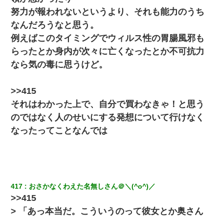
テレワーク上司「会議中はカメラ付けろ！」女社員「え、事前連
絡無しは無理」上司「いいから付けろ！」→
努力が報われないというより、それも能力のうち
なんだろうなと思う。
子供の頃、母の弟にイタズラされてて中学に入ってから関係を持
例えばこのタイミングでウィルス性の胃腸風邪も
ってしまった。拒絶したら「全部バラしてやる」と脅迫されたの
で両親に全部話した。
らったとか身内が次々に亡くなったとか不可抗力
なら気の毒に思うけど。
ミスした新人(
)に冗談で「行為させてくれたら許してあげる」
って言ったら・・・
>>415
それはわかった上で、自分で買わなきゃ！と思う
私（23）冗談のつもりで上司（27）に胸を揉ませた結果・・・
のではなく人のせいにする発想について行けなく
なったってことなんでは
生保レディと行為する為に駆け引きしてみた結果ｗｗｗｗｗｗｗ
ｗｗｗｗｗ
兄の新しい嫁がやらかしすぎて辛い。当たり前のように実家や姪
の幼稚園に来る
417
おさかなくわえた名無しさん＠＼(^o^)／
13歳娘が元嫁のところから逃げてきた。どう扱ったらいいのかわ
>>415
からない
> 「あっ本当だ。こういうのって彼女とか奥さん