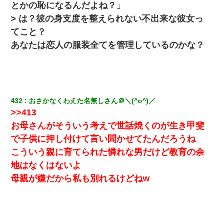
とかの恥になるんだよね？」
今日夫の実家に泊ったんだけど、朝起きたら股間がなんかモッコ
リしてた
> は？彼の身支度を整えられない不出来な彼女っ
てこと？
｢昨日はお兄ちゃんと一緒にお風呂に入っちゃった～｣とか毎日兄
あなたは恋人の服装全てを管理しているのかな？
の話をしていたA子が事故で亡くなった。→Ａ子のお母さんの話に
驚愕…
最近うちの庭に知らない男の人がしょっちゅう入ってくる。それ
を職場で愚痴ったら、同僚男性が怒鳴りつけてきた。
432
おさかなくわえた名無しさん＠＼(^o^)／
>>413
スマホを与えられて、中学卒業する頃にはすっかり女叩きに洗脳
された弟が、大学進学のために一人暮らししたいと言い出した。
お母さんがそういう考えで世話焼くのが生き甲斐
で子供に押し付けて言い聞かせてたんだろうね
小学生の息子が急に様子がおかしくなった。私「理由を聞いても
こういう親に育てられた憐れな男だけど教育の余
『わかんない！』って怒鳴り付けてくるし、困っってる」旦那
「話してみるよ」→ 後日・・・
地はなくはないよ
母親が嫌だから私も別れるけどねw
姉旦那の友達「ほんとのパパだよ～」私のお腹を触ってほざく。
→思わず手を叩いて振り払ったら…
デパートの外商『私さんだと名乗る女が、ツケで宝石を買おうと