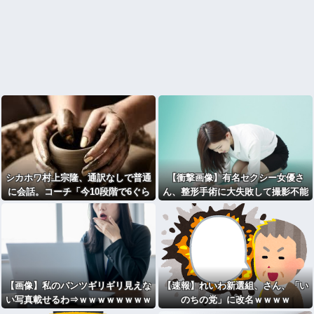
シカホワ村上宗隆、通訳なしで普通
【衝撃画像】有名セクシー女優さ
に会話。コーチ「今10段階で6ぐら
ん、整形手術に大失敗して撮影不能
い。来た時は0だった（笑）」
に⇒！！
【画像】私のパンツギリギリ見えな
【速報】れいわ新選組、さん、「い
い写真載せるわ⇒ｗｗｗｗｗｗｗｗ
のちの党」に改名ｗｗｗｗ