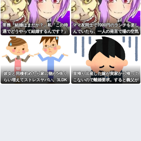
血を見て失神した俺が「殺人
ぜ私たちに厳しかったのか尋ね
事件の被害者（遺体）」と勘違
た。すると「本当は世の中は辛
いされ現場が大パニックに！勇
くて厳しいものなんだ」と教え
敢なおばちゃんとオジサン達の
たかったと言われ…
団結力と勘違い劇がこちらｗｗ
ワイ手取り15万正社員→副業
常務「結婚はまだか？」私「この待
ママ友同士で7000円のランチを楽し
先に帰宅して先に夕飯を食べ
でウーバーやってるんやが金が
る旦那。私が帰宅して食器を洗
遇でどうやって結婚するんです？」
んでいたら、一人の発言で場の空気
ない
うんだけど何度言っても旦那が
→飲み会で本音を返したら場が静ま
が凍りついた。その理由とは…
有吉「『俺テレビ見ない』っ
自分の食べた食器を水につけて
て言う奴おかしいだろ。団子屋
おいてくれない。「あっ忘れて
り返って…
で『団子食べない』って言う
た」って言いながら何回も繰り
か？」
返す
【衝撃画像】中学生「先生！
同性から見て魅力のない女性
水泳で水着になるのイヤで
女「赤ちゃん抱っこしてみま
す！」先生「分かった」→結果
すか～？w」ワイ（やめろおおお
まさかの『こう』なってしまうw
彼女と同棲初めたら家に物が5倍く
里帰り出産した嫁が実家から帰って
おおおおおおおおおおお）
w w w w w w
らい増えてストレスヤバい。3LDK
こないので離婚要求。すると義父が
【画像】このボケて、破壊力
【速報】ワイ、嫁とのセッ■ス
ありすぎてクッソワロタｗｗｗ
で余裕だろと思ってたけど全部埋め
ブチギレた
が終了したけど質問ある？
ｗｗｗｗｗｗ
やがった
【緊急】お笑いジャングルポ
コトメの結婚式で、知らない
ケット斉藤慎二被告に懲役7年の
間にお祝いの歌を弾き語りする
求刑←これ…
事になってた
自杀殳するための道中で露出
旦那の同僚女が旦那の元カ
狂に出会った。自分でもよく分
ノ。なのにしょっちゅうペアで
からないけどソイツの腕をしっ
仕事してて遅くまで残業したり
かり掴んで境遇を泣きながら話
二人で出張に行ったり。なんで
した。すると露出狂は…
「今度の出張は一人で行く」っ
【肥満】 103キロで彼氏にフ
て嘘つくのかな
ラれた女の末路が悲惨すぎるｗ
休んだ翌日、先輩パートに申