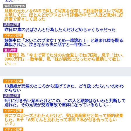
２人・・・
旦那の元カノをSNSで探して写真を保存して顔面評価スレで写真
元夫の連れ子「俺の結婚式の時くらい、母親としての責任を果た
を晒してた。ほとんどがブスという評価の中で二人ほど意外に好
そうとは思わないのか！」→どうも連れ子は…
評価で苦々しく思った
昨日37歳のおばさんと行為したんだけどめちゃくちゃだった
何年か前に妹は離婚している。当時生まれた姪が義弟の子じゃな
かったため妹有責での離婚になり…
妊娠中に「おいこのブタ女！てめー席譲れ！」と絡まれ腹を殴る
真似された。泣きながら夫に話すと一年後に…
【画像】女の子「お母さん！！私ようやくファッションモデルに
【驚愕】私「今まで育てた分のお金返してね(冗談)」息子「はい、
選ばれたの！絶対見に来てね！」→悲しい結果がこれ・・・
3000万円」→数年後。私「妹が病気になったから援助して欲し
い」→
隣の部屋の住民の母親、オートロックを突破してマンションに入
り込んできたみたいで、ずっとドアの前で喚いてて滅茶苦茶うる
さかった。
13歳娘が元嫁のところから逃げてきた。どう扱ったらいいのかわ
からない
私が遺産を相続。→それを知った義両親が「旅行代金を出せ！」
「リフォーム費用を負担しろ！」「金の管理は私達がする！」と
9月に付き合い始めたけどこの、この人と結婚はないわと判断して
浅ましくも集りにきた。
別れた。その元彼が交通事故で重体になっているらしく…
彼にプロポーズされたんだけど、実は資産家だと知って婚約破棄
ホテルに泊まったんだけど従業員が最悪だった。折角の旅行で何
した。B子「A男くんと別れたって本当？私が付き合ってもい
故私が怒鳴られなきゃいけなかったのだ
い？」