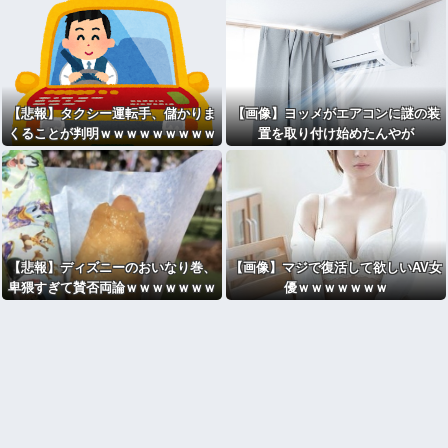
【悲報】タクシー運転手、儲かりま
【画像】ヨッメがエアコンに謎の装
くることが判明ｗｗｗｗｗｗｗｗｗ
置を取り付け始めたんやが
ｗｗｗｗｗｗｗｗｗｗｗｗｗｗｗｗ
【悲報】ディズニーのおいなり巻、
【画像】マジで復活して欲しいAV女
卑猥すぎて賛否両論ｗｗｗｗｗｗｗ
優ｗｗｗｗｗｗｗ
ｗ