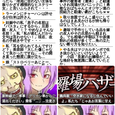
ったら「理屈に合わない主張を
事件の被害者（遺体）」と勘違
振りかざす感情的なヒステリー
いされ現場が大パニックに！勇
女」と言いふらされて・・・
敢なおばちゃんとオジサン達の
団結力と勘違い劇がこちらｗｗ
ラーメンにチャーハンは許せ
るが白米は許さん
取り放題でてんこ盛りにして
るのはまあ見かけるが持ち帰り
妊娠中の私「息子の名前は
はなしでしょう、、、
『パスタ』にするから」旦那・
親・友人「！？ やめなよそんな
趣味で手作りしている品を嫁
名前！」私「私が産むんだから
の友人やその旦那から頼まれ
文句は言わせない！」現在、改
る。でも相場の半額以下や原価
名の手続き中です・・・
割れの依頼が多くて…角の立た
ない断り方を知りたい。
私「耳を切られてるんですけ
ど？」美容師「大した傷じゃな
やる夫はマジカルチンポで生
くて良かったですね」→その開
き抜かないといけないようで
き直った態度に腹が立ち…
す 小話「良家のお嬢様がこん
な格好を無意識に選んでいたと
娘「ストロベリーあじとー、
か」
チョコレートあじとー」私「え
っ、それもう一回言って？」→
【悲報】お弁当屋さん、消費
娘の読み方を聞いて思わず混乱
税が下がっても値段据え置き
してしまい…
【画像】ボスJK、撮られるｗ
嫁「こんなところで何してる
ｗｗｗｗｗｗｗｗｗ
の？」俺「いや、その…」→ウ
夫「会社辞めて実家で仕事探
ワキ相手と一緒のところを見ら
したい」私「応援するよ」→と
れ、最悪の修羅場になって…
ころが退職届ではなく、まさか
新幹線で。車掌「グリーン車からご
義両親「空き家になるし住んでいい
父「もう働けない…」母「私
の書類を用意していて…
退出ください」乗客「…」→注意さ
よ」私たち「じゃあお言葉に甘え
が頑張るから」→借金で崩れた
【悲報】高市早苗に逆らった
家族を支えるため、私も働くこ
れても動かない乗客を見ていたら、
て…」→引っ越した途端、予想外の
財務官僚、異例の左遷ｗｗｗｗ
とになって…
ｗｗｗｗ他
その直後まさかの展開に…
出来事が待っていて…
姉と叔父宅へ避難後、母にな