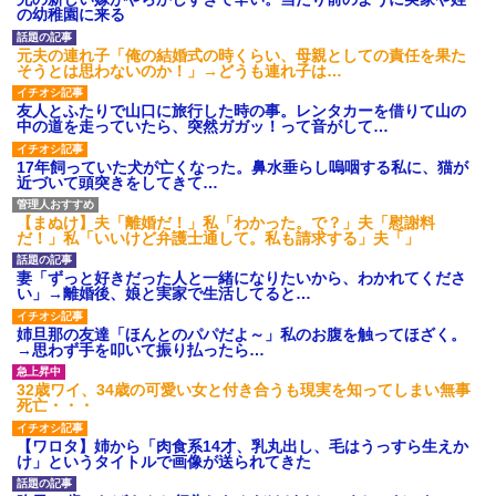
ワマン頂き女子のこの動画、す
の幼稚園に来る
げえええええｗｗｗｗｗｗｗｗ
ｗｗｗ
元夫の連れ子「俺の結婚式の時くらい、母親としての責任を果た
【愕然】白のクラウン俺氏、
そうとは思わないのか！」→どうも連れ子は…
高速道路左車線を制限速度で走
った結果wwwwwwwwwwww
友人とふたりで山口に旅行した時の事。レンタカーを借りて山の
百年の恋12-899 食べた量を
中の道を走っていたら、突然ガガッ！って音がして…
張り合ってくる
【悲報】佐藤輝明・・・２軍
17年飼っていた犬が亡くなった。鼻水垂らし嗚咽する私に、猫が
でも盛大にやらかす←あまり悲
近づいて頭突きをしてきて…
しませないでくれ
【まぬけ】夫「離婚だ！」私「わかった。で？」夫「慰謝料
だ！」私「いいけど弁護士通して。私も請求する」夫「」
妻「ずっと好きだった人と一緒になりたいから、わかれてくださ
い」→離婚後、娘と実家で生活してると…
姉旦那の友達「ほんとのパパだよ～」私のお腹を触ってほざく。
→思わず手を叩いて振り払ったら…
32歳ワイ、34歳の可愛い女と付き合うも現実を知ってしまい無事
死亡・・・
【ワロタ】姉から「肉食系14才、乳丸出し、毛はうっすら生えか
け」というタイトルで画像が送られてきた