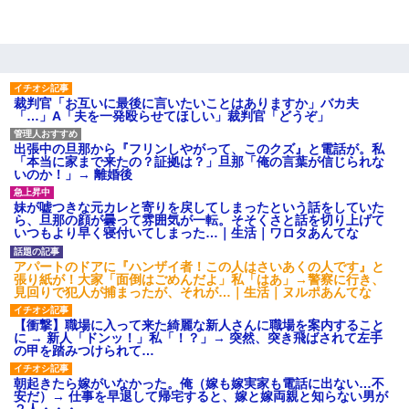
していて…』私「！？」→ 翌日。ママ友たちの様子が微妙におか
しくなり・・・
新築の家で。クラクラするくらいの「白粉の匂い」が鼻につくも
嫁＆娘「そんな匂いしない…」ある日、友人奥「素敵なアンティ
ークですね！」俺（！？）
裁判官「お互いに最後に言いたいことはありますか」バカ夫
「…」A「夫を一発殴らせてほしい」裁判官「どうぞ」
夫に癌の余命宣告。その闘病中に長女から信じられない言葉を受
出張中の旦那から『フリンしやがって、このクズ』と電話が。私
けた
「本当に家まで来たの？証拠は？」旦那「俺の言葉が信じられな
いのか！」→ 離婚後
【悲報】お風呂で父親と姉が完全に行為してるんだが...
妹が嘘つきな元カレと寄りを戻してしまったという話をしていた
ら、旦那の顔が曇って雰囲気が一転。そそくさと話を切り上げて
いつもより早く寝付いてしまった…｜生活｜ワロタあんてな
近所のお寺に住み込みで手伝いしてる知的障害のオッサンがい
アパートのドアに『ハンザイ者！この人はさいあくの人です』と
た。ある日、オッサンが火かき棒を持って顔を真っ赤にしながら
張り紙が！大家「面倒はごめんだよ」私「はあ」→警察に行き、
走り回っていて…
見回りで犯人が捕まったが、それが…｜生活｜ヌルポあんてな
【衝撃】職場に入って来た綺麗な新人さんに職場を案内すること
宅飲みで女友達の乳を見てしまった・・・
に → 新人「ドンッ！」私「！？」→ 突然、突き飛ばされて左手
の甲を踏みつけられて…
夫の友達がBBQを定期的に開催して夫婦で参加してたんだけど、
朝起きたら嫁がいなかった。俺（嫁も嫁実家も電話に出ない…不
女性側のリーダーみたいな人に「BBQは友達とやりなよ！」と言
安だ）→ 仕事を早退して帰宅すると、嫁と嫁両親と知らない男が
われて…