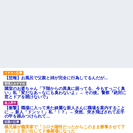
【悲報】お風呂で父親と姉が完全に行為してるんだが...
隣室のお婆ちゃん「下階からの異臭に困ってる、今もすっごく臭
い」私「変だなあ～なにも臭わないよ」→ その後。警察『絶対に
窓とドアを開けないで』
【衝撃】職場に入って来た綺麗な新人さんに職場を案内すること
に → 新人「ドンッ！」私「！？」→ 突然、突き飛ばされて左手
の甲を踏みつけられて…
義兄嫁が義実家で「コロナ陽性だったからこのまま療養させて下
さい」と言い出してド修羅場になった