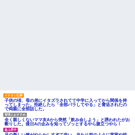
ｗｗｗ
し送りあるかと確認したらいき
義両親「空き家になるし住ん
なりキレられた。このパートの
でいいよ」私たち「じゃあお言
性格悪くないか？
葉に甘えて…」→引っ越した途
【速報】専門家「イオンモー
端、予想外の出来事が待ってい
ル熊本の爆心地に”こんなも
て…
の”があったんだけど…」
ハードオフに売っていた4万
主な税金の成り立ちを調べて
4000円のフィギュアがヤバすぎ
みたよ
るｗｗｗｗｗｗ「こんな高い
の？ｗｗ」「逆に超安い」
私「ちょっと、人の家の金庫
触らないでよ！」キチママ『そ
こに金庫があったから、開けて
みようとしただけ☆』義兄「泥
は出てけ！二度と来るな！」結
果・・・
私「初めて飲む味だけどなん
のお茶？」彼「ちっ！」私「」
【GIF】JSのカンチョーワロ
タ
後続車にクラクションを鳴ら
子供の頃、母の弟にイタズラされてて中学に入ってから関係を持
され彼氏が逆切れ。「何クラク
ってしまった。拒絶したら「全部バラしてやる」と脅迫されたの
ション鳴らしてんだ！降りてこ
で両親に全部話した。
いよ！」と怒鳴りだし...
【衝撃】報酬100万円超の治験
全く親しくないママ友Aから突然「飲み会しよう」と誘われたがお
募集がこちらｗｗｗｗｗ(※画像
断りした。後日Aの企みを知ってゾッとするやら腹立つやら！
あり)
【ネット騒然】惨殺されたタ
兄の新しい嫁がやらかしすぎて辛い。当たり前のように実家や姪