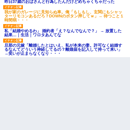
昨日37歳のおばさんと行為したんだけどめちゃくちゃだった
我が家のガレージに見知らぬ車。俺「もしもし、玄関にもシャッ
ターリモコンあるだろ？DOWNのボタン押してｗ」→ 待つこと１
時間弱・・・
私「結婚やめるわ」 婚約者「え？なんでなんで？」 → 放置した
結果…｜生活｜ワロタあんてな
旦那の元嫁「離婚したとはいえ、私が本来の妻。許可なく結婚す
るなんてどういう神経してるの？離婚届を記入して持って来い」
→笑いが止まらなくなり・・・