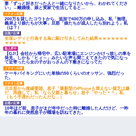
妻「ずっと好きだった人と一緒になりたいから、わかれてくださ
男だけどリベンジポノレノの被害者になって未だに人生が立ち直
い」→離婚後、娘と実家で生活してると…
せない
200万を貸したコウトから、追加で400万の申し込み、私「無理。
義弟より娘たちが大事」旦那「娘たちが成人したら別れよう」私
（は？）
【衝撃】婚約者「兄と結婚はするけど嫁入りするわけじゃない。
お互い干渉はしないようにしましょう」→ その後に結納金の話を
したので、母が・・・
生保レディと行為する為に駆け引きしてみた結果ｗｗｗｗｗｗｗ
ｗｗｗｗｗ
【GJ!】会社から帰宅中、広い駐車場にエンジンかけっ放しの車を
発見。しかも「ヒィ～」みたいな声も聞こえてきたので気になっ
て近寄ったら女の子がおっさんの下敷きになってた
ケーキバイキングにいた単独の50くらいのオッサン、強烈だっ
た。
元旦那から復縁要請。息子「最新型のiPhoneも買えない貧乏は嫌
だ、再婚して」私「なら父親と暮らせ」息子「やった＾＾」私
（もう手遅れだったんだな…）
10年ほど前、息子がまだ年中だった時に離婚したんだけど、一昨
年の暮れに突然息子が職場を訪ねてきた。