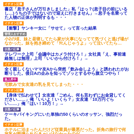
書店「息子さんが万引きしました」私「はっ？(息子目の前にいる
し…)うちの子ではないので迎えに行きません」→息子を名乗って
た人物の正体が判明するも・・・
【衝撃】ヤンキー女に「サせて」って言った結果
小2の頃、妹と昼寝してたら家が火事になってて気づくと逃げ場が
なかった。妹を抱き締めて「ﾀﾋんじゃうよ」って泣いてたら…
テレワーク上司「会議中はカメラ付けろ！」女社員「え、事前連
絡無しは無理」上司「いいから付けろ！」→
全く親しくないママ友Aから突然「飲み会しよう」と誘われたがお
断りした。後日Aの企みを知ってゾッとするやら腹立つやら！
宅飲みで女友達の乳を見てしまった・・・
【身体で払わせて】女友達「ごめん、何も言わずにお金貸してく
ださい……」俺「いいよ！いくら？」女友達「10万円ぐら
い……」俺「ほい！10万！」→
ケーキバイキングにいた単独の50くらいのオッサン、強烈だっ
た。
ホテルに泊まったんだけど従業員が最悪だった。折角の旅行で何
故私が怒鳴られなきゃいけなかったのだ