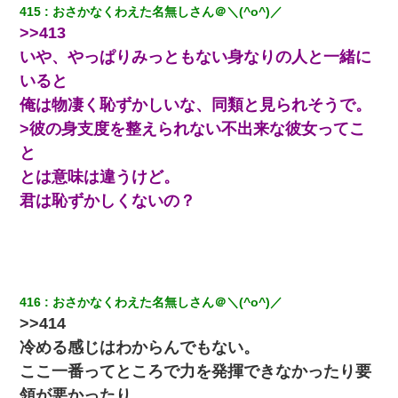
415
おさかなくわえた名無しさん＠＼(^o^)／
「パワハラを受けたから思い切って転職した」とSNSで呟いた
>>413
ら、速攻でパワハラかました元上司がLINEを送ってきた。
いや、やっぱりみっともない身なりの人と一緒に
アパートのドアに『ハンザイ者！この人はさいあくの人です』と
いると
張り紙が！大家「面倒はごめんだよ」私「はあ」→警察に行き、
俺は物凄く恥ずかしいな、同類と見られそうで。
見回りで犯人が捕まったが、それが…｜生活｜ヌルポあんてな
>彼の身支度を整えられない不出来な彼女ってこ
俺「初対面でなに言ったか覚えてる？」嫁「臭いんだよ！キモオ
と
タ？だっけ？」俺「だいたい合ってる。で、なんで告白してきた
の？」→
とは意味は違うけど。
君は恥ずかしくないの？
【不幸な結婚式】新郎親族「ブスのくせにドレスなんか着ちゃっ
てさ～ほんと恥ずかしいわよね～（大声」新郎両親「！！！（土
下座」→ 結果・・・
夫に癌の余命宣告。その闘病中に長女から信じられない言葉を受
416
おさかなくわえた名無しさん＠＼(^o^)／
けた
>>414
冷める感じはわからんでもない。
童貞俺、宅飲みした女友達2人を家に泊めた結果ｗｗｗｗｗｗ
ここ一番ってところで力を発揮できなかったり要
領が悪かったり