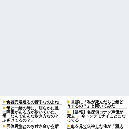
食器売場通るの苦手なのよね
旦那に「私が死んだらご飯ど
うするの？」と聞いてみた
母と一緒の時に、明らかに足
に障害がある方が歩いていた。
【訃報】名探偵コナン声優が
母「なんであんな歩き方なの？
死去 → 今トンデモナイことにな
ふざけてるの？」
ってる・・・
同僚男性とのお付き合いを断
血を見て失神した俺が「殺人