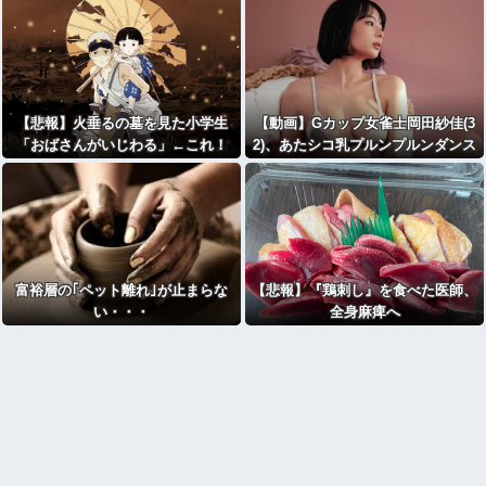
【悲報】火垂るの墓を見た小学生
【動画】Gカップ女雀士岡田紗佳(3
「おばさんがいじわる」←これ！
2)、あたシコ乳プルンプルンダンス
富裕層の｢ペット離れ｣が止まらな
【悲報】『鶏刺し』を食べた医師、
い・・・
全身麻痺へ