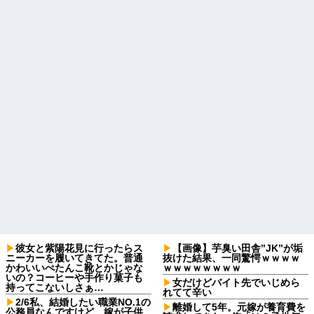
彼女と紫陽花見に行ったらス
【画像】芋臭い田舎”JK”が垢
ニーカーを履いてきてた。普通
抜けた結果、一同驚愕ｗｗｗｗ
かわいいぺたんこ靴とかじゃな
ｗｗｗｗｗｗｗｗ
いの？コーヒーや手作り菓子も
女だけどバイト先でいじめら
持ってこないしさぁ…
れてて辛い
2/6私、結婚したい職業NO.1の
離婚して5年。元嫁が養育費を
公務員なんですけど、嫁が子供