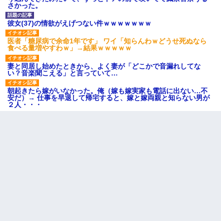
さかった。
彼女(37)の情欲がえげつない件ｗｗｗｗｗｗｗ
医者「糖尿病で余命1年です」 ワイ「知らんわｗどうせ死ぬなら
食べる量増やすわｗ」→結果ｗｗｗｗｗ
妻と同居し始めたときから、よく妻が「どこかで音漏れしてな
い？音楽聞こえる」と言っていて…
朝起きたら嫁がいなかった。俺（嫁も嫁実家も電話に出ない…不
安だ）→ 仕事を早退して帰宅すると、嫁と嫁両親と知らない男が
２人・・・