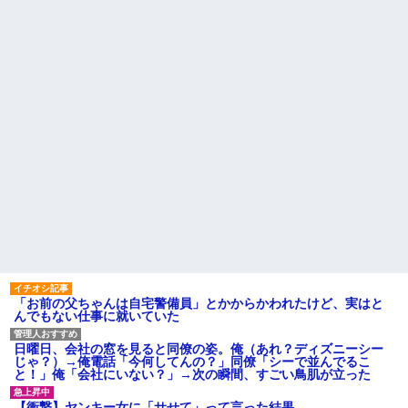
【悲報】思春期の娘に「キモ
た!ええー...何なの?
ッ」と言われたお父さん、グレ
数年前に私が旅行先で落とし
るｗｗｗｗｗｗｗ
た財布の中身が何年も経ってか
ライチュウ「ピチューとピカ
ら別の旅行先で私自身によって
チュウより圧倒的に強いですｗ
拾われた
ｗｗｗ」←こいつが不人気な理
俺の方が潔癖なのに嫁が俺に
由
片付けさせようとしない。スト
【悲報】取引先専務「Aを20個
レス半端ないので決別宣言し
注文する」 ぼく「いつも1～2
た。嫁「頑張るから半年猶予を
個しか使わないけど本当に20で
ちょうだい」←頑張るポイント
あってる？」 取専「あって
が的外れすぎて絶賛空回り中
る」→結果『こう』なったんだ
主な税金の成り立ちを調べて
がコレワイが悪いん
みたよ
か？？？？？？？？
【悲報】 婚約指輪が「たった
の0.3ct」で毎日泣いてる私がヤ
バすぎる理由がコレｗｗｗｗｗ
ハードオフに売っていた4万
4000円のフィギュアがヤバすぎ
るｗｗｗｗｗｗ「こんな高い
の？ｗｗ」「逆に超安い」
「お前の父ちゃんは自宅警備員」とかからかわれたけど、実はと
私「ちょっと、人の家の金庫
んでもない仕事に就いていた
触らないでよ！」キチママ『そ
こに金庫があったから、開けて
みようとしただけ☆』義兄「泥
日曜日、会社の窓を見ると同僚の姿。俺（あれ？ディズニーシー
は出てけ！二度と来るな！」結
じゃ？）→俺電話「今何してんの？」同僚「シーで並んでるこ
果・・・
と！」俺「会社にいない？」→次の瞬間、すごい鳥肌が立った
私「初めて飲む味だけどなん
のお茶？」彼「ちっ！」私「」
【衝撃】ヤンキー女に「サせて」って言った結果