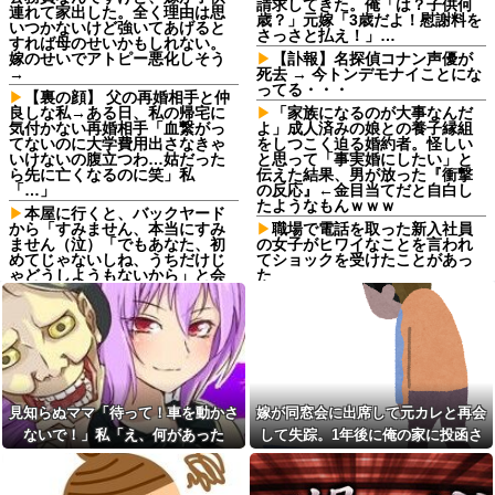
請求してきた。俺「は？子供何
連れて家出した。全く理由は思
歳？」元嫁「3歳だよ！慰謝料を
いつかないけど強いてあげると
さっさと払え！」…
すれば母のせいかもしれない。
嫁のせいでアトピー悪化しそう
【訃報】名探偵コナン声優が
→
死去 → 今トンデモナイことにな
ってる・・・
【裏の顔】 父の再婚相手と仲
良しな私→ある日、私の帰宅に
「家族になるのが大事なんだ
気付かない再婚相手「血繋がっ
よ」成人済みの娘との養子縁組
てないのに大学費用出さなきゃ
をしつこく迫る婚約者。怪しい
いけないの腹立つわ…姑だった
と思って「事実婚にしたい」と
ら先に亡くなるのに笑」私
伝えた結果、男が放った『衝撃
「…」
の反応』←金目当てだと自白し
たようなもんｗｗｗ
本屋に行くと、バックヤード
から「すみません、本当にすみ
職場で電話を取った新入社員
ません（泣）「でもあなた、初
の女子がヒワイなことを言われ
めてじゃないしね、うちだけじ
てショックを受けたことがあっ
ゃどうしようもないから」と会
た
話が聞こえてきた→する
GPSを利用したゲーム思いつ
と・・・
いた
生活保護の相談に行ったら、
琵琶湖三市同時花火大会、開
愛猫を手放さないと無理と言わ
催中止を発表 場所時刻不明・
れた。子どものような存在だか
許可なし・交通整理なし・市が
ら手放すのは絶対に考えられな
関与否定
い・・・
20年くらい前だけど当時お付
見知らぬママ「待って！車を動かさ
嫁が同窓会に出席して元カレと再会
妹と差をつけて育てられた。
き合いがあった仲間が神社に赤
妹「家も土地も、財産はすべて
ないで！」私「え、何があった
して失踪。1年後に俺の家に投函さ
いものを身につけちゃいけない
私が継ぐ。相続は放棄して」母
と言ってた
の！？」→慌てて降りると園長先生
れたものがこれ...
「うんうん」私「わかった」 →
数年後、復讐のチャンスがや...
父の再婚相手が職権乱用して
が激怒していて…
私達の個人情報を調べ、訪問や