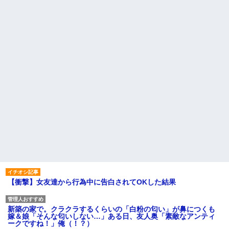
【衝撃】女友達から行為中に告白されてOKした結果
新築の家で。クラクラするくらいの「白粉の匂い」が鼻につくも
嫁＆娘「そんな匂いしない…」ある日、友人奥「素敵なアンティ
ークですね！」俺（！？）