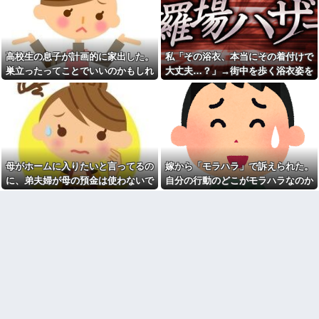
彼女と結婚の話をしていた時
電話をしてくる
に言われたことが衝撃だった
母「お姉ちゃんは偉いのに、
祖父が亡くなって遺品整理し
あんたはねぇ…」私「また比べ
てたら大量の手紙が出てきた。
るの？」→積もり積もった不満
全部同じ女性で祖父と恋愛関係
がついに爆発して…
高校生の息子が計画的に家出した。
私「その浴衣、本当にその着付けで
だったっぽい
日本韓国台湾「少子化です」
巣立ったってことでいいのかもしれ
大丈夫…？」→街中を歩く浴衣姿を
見知らぬママ「待って！車を
←わかる 中国北朝鮮「少子化
動かさないで！」私「え、何が
ないけど、なんか割り切れず...
見て、違和感ばかりが気になってし
です」←強権国家でも止められ
あったの！？」→慌てて降りる
ないのかよ
まい…
と園長先生が激怒していて…
ラーメンハゲ「最近のインス
私「この絵馬、切ないお願い
タントは店に出せるレベル」ラ
が書いてある…」友人「読んで
ーメン大好きJK「店とインスタ
みて」→有名神社で見つけた願
ントの良さは別のベクトル」他
い事の内容に、思わず神様も困
るだろうと思ってしまい…
担当美容師と近所の道端でば
母がホームに入りたいと言ってるの
嫁から「モラハラ」で訴えられた。
ったり。美容師「早く前みたい
義妹夫のお兄さんが草加の集
に美容室に来てくださいよ～」
に、弟夫婦が母の預金は使わないで
自分の行動のどこがモラハラなのか
まりにいてビックリ。義両親は
私「もう少し落ち着いたらお願
新興宗教大嫌いな人たちなのに...
と言ってきた。我が弟ながら情けな
わからないから教えてほしい
いします」
停車中に二人の子供を乗せた
くて溜息が出る
カメムシは同種のカメムシが
ヤンママに自転車ぶつけられ
発した臭いでショック死する事
た。ヤンママ「おめーふざけん
がある
なよっ！ぶつかってんじゃねー
よ！弁償してもらうかんな！」...
既婚女性が夫に夕飯も用意せ
ず週２で遊びに行くって多いか
チー牛「デブの事豚丼って呼
な？遅くても21時には帰宅して
ぼうぜ！」←これが流行らなか
るんだけど
った理由
【驚愕】今週末は義実家に行
【悲報】「美人すぎる県警本
くんだけど、料理が大の苦手な
部長」失職ｗｗｗｗｗｗｗｗｗ
義母から衝撃的な一言を言われ