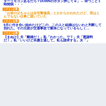
ターリモコンあるだろ？DOWNのボタン押してｗ」→ 待つこと１
時間弱・・・
「お前の父ちゃんは自宅警備員」とかからかわれたけど、実はと
んでもない仕事に就いていた
9月に付き合い始めたけどこの、この人と結婚はないわと判断して
別れた。その元彼が交通事故で重体になっているらしく…
【まぬけ】夫「離婚だ！」私「わかった。で？」夫「慰謝料
だ！」私「いいけど弁護士通して。私も請求する」夫「」