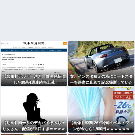
【悲報】カルビーさん、白黒包装に
女、インスタ映えの為にロードスタ
した結果4週連続売上減
ーを路肩に止めて記念撮影していた
ら後続車に突っ込まれて咽び泣くw
wwwwwwwwww
【動画】南米系のデカパイぽっちゃ
【画像】瞬間-26℃冷却のベルトファ
り女さん、配信がヱ口すぎｗｗｗｗ
ンが今なら4,980円ｗｗｗｗｗｗ
ｗｗｗ