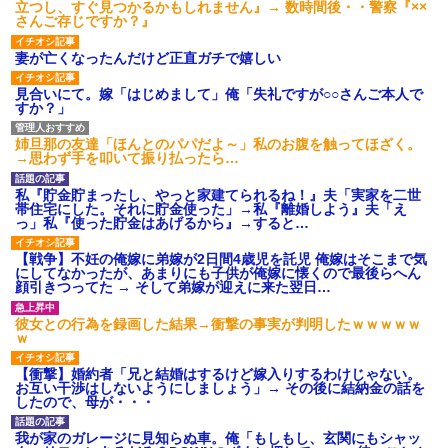
立つし、すぐ見つかるかもしれません』→ 数時間後・・警察『××
さんご存じですか？』
妻が亡くなったんだけど正直ガチで嬉しい
見合いにて。嫁「はじめまして」俺「失礼ですが○○さんご本人で
すか？」
姉旦那の友達「ほんとのパパだよ～」私のお腹を触ってほざく。
→思わず手を叩いて振り払ったら…
私『貯金貯まったし、やっと家建てられるね！』夫「実家を二世
帯住宅にした。それに貯金使った」→私『離婚しよう』夫「え
っ」私『使った貯金はあげるから』→すると…
【戦争】不妊の俺嫁に弟嫁が2日間4歳児を託児 俺嫁はそこまで気
にしてなかったが、あまりにも子供が俺嫁に懐くので最後らへん
顔引きつってた → そして弟嫁が迎えに来た翌日…
彼女との行為を録画した結果→衝撃の事実が判明したｗｗｗｗｗ
ｗ
【衝撃】婚約者「兄と結婚はするけど嫁入りするわけじゃない。
お互い干渉はしないようにしましょう」→ その後に結納金の話を
したので、母が・・・
我が家のガレージに見知らぬ車。俺「もしもし、玄関にもシャッ