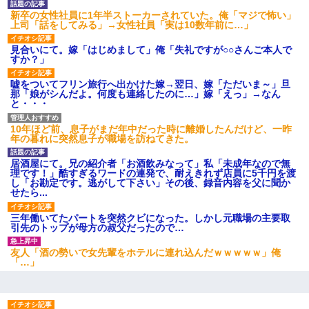
新卒の女性社員に1年半ストーカーされていた。俺「マジで怖い」
上司「話をしてみる」→女性社員「実は10数年前に…」
32歳ワイ、34歳の可愛い女と付き合うも現実を知ってしまい無事
死亡・・・
見合いにて。嫁「はじめまして」俺「失礼ですが○○さんご本人で
すか？」
出張中の旦那から『フリンしやがって、このクズ』と電話が。私
嘘をついてフリン旅行へ出かけた嫁→翌日、嫁「ただいま～」旦
「本当に家まで来たの？証拠は？」旦那「俺の言葉が信じられな
那「娘がシんだよ。何度も連絡したのに…」嫁「えっ」→なん
いのか！」→ 離婚後
と・・・
10年ほど前、息子がまだ年中だった時に離婚したんだけど、一昨
私「まとめ買いして冷凍ストックしてる」Ａ「ずるい！クレク
年の暮れに突然息子が職場を訪ねてきた。
レ！」私「なんでよ」Ａ「ケーチ！バーカ！」→ 後日、Ａ旦那が
凸してきた
居酒屋にて。兄の紹介者「お酒飲みなって」私「未成年なので無
理です！」酷すぎるワードの連発で、耐えきれず店員に5千円を渡
し「お勘定です。逃がして下さい」その後、録音内容を父に聞か
【唖然】帰宅したら旦那のスポーツカーが消えていた。警察『目
せたら...
立つし、すぐ見つかるかもしれません』→ 数時間後・・警察『××
さんご存じですか？』
三年働いてたパートを突然クビになった。しかし元職場の主要取
引先のトップが母方の叔父だったので…
【悲報】姉と入浴中に大きくなってしまった結果ｗｗｗｗｗｗｗ
友人「酒の勢いで女先輩をホテルに連れ込んだｗｗｗｗｗ」俺
ｗ
「…」
書店「息子さんが万引きしました」私「はっ？(息子目の前にいる
し…)うちの子ではないので迎えに行きません」→息子を名乗って
た人物の正体が判明するも・・・