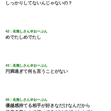
しっかりしてないんじゃないの？
全く親しくないママ友Aから突然「飲み会しよう」と誘われたがお
断りした。後日Aの企みを知ってゾッとするやら腹立つやら！
体中に赤い蕁麻疹みたいなのができて、皮膚科にいったら「ジベ
ル薔薇色ひこう疹」という症状だと言われた
42
名無しさん＠おーぷん
めでたしめでたし
【衝撃】職場に入って来た綺麗な新人さんに職場を案内すること
に → 新人「ドンッ！」私「！？」→ 突然、突き飛ばされて左手
の甲を踏みつけられて…
【身体で払わせて】女友達「ごめん、何も言わずにお金貸してく
ださい……」俺「いいよ！いくら？」女友達「10万円ぐら
い……」俺「ほい！10万！」→
43
名無しさん＠おーぷん
円満過ぎて何も言うことがない
彼女(美人女医)にネックレスをプレゼント。「こんな安物を渡すく
らいなら、渡さないほうがマシだからね」→ ６０万したと話した
ら・・・
婚活パーティーでよく会う美女がいた。こんな完璧な容姿を持っ
45
名無しさん＠おーぷん
てしても結婚て難しいんだなぁ…と思ってた
優越感持てる相手が好きなだけなんだから