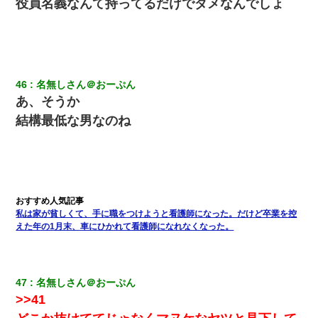
役員名義なんて持ってるだけでダメなんでしょ
【悲報】嫁がワイのこと嫌いっぽいから単身赴任した結果
私（23）冗談のつもりで上司（27）に胸を揉ませた結果・・・
46
名無しさん＠おーぷん
13歳娘が元嫁のところから逃げてきた。どう扱ったらいいのかわ
からない
あ、そうか
結構最低な男なのね
10年ほど前、息子がまだ年中だった時に離婚したんだけど、一昨
年の暮れに突然息子が職場を訪ねてきた。
17年飼っていた犬が亡くなった。鼻水垂らし嗚咽する私に、猫が
近づいて頭突きをしてきて…
私は家が貧しくて、手に職をつけようと看護師になった。だけど卒業を控
見合いにて。嫁「はじめまして」俺「失礼ですが○○さんご本人で
えた年の1月末、車にひかれて看護師になれなくなった。
すか？」
私「結婚やめるわ」 婚約者「え？なんでなんで？」 → 放置した
47
名無しさん＠おーぷん
結果…｜生活｜ワロタあんてな
>>41