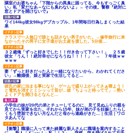
隣室のお婆ちゃん「下階からの異臭に困ってる、今もすっごく臭
い」私「変だなあ～なにも臭わないよ」→ その後。警察『絶対に
窓とドアを開けないで』
ワイ144kg彼女98kgデブカップル、1年間毎日行為しまくった結
果
クラスで一人無口で誰とも話さない男子がいた。→修学旅行に来
なかったその男子に女子達がお土産を渡した。5分後…
３２歳俺「ずっと好きでした！！付き合って下さい！」 ２５歳
彼女「うん！！絶対幸せになろうね！！！！」 → ７年後ｗｗ
ｗｗｗ
妻「ずっと好きだった人と一緒になりたいから、わかれてくださ
い」→離婚後、娘と実家で生活してると…
彼氏の家に泊まる事になり、ゲームで盛り上がってさぁ寝よう！
と電気を消すとミシッって音が…彼「ちょっと待ってて」→勢い
よくドアを開けるとなんと…
小学生の妹が20代の弟とチューしてるのに、見て見ぬふりの親を
見てから実家を出た。それから15年、妹が弟の子を妊娠したらし
くもう堕胎できない月なんだと母から連絡がきた…｜生活｜ワロ
タあんてな
【衝撃】職場に入って来た綺麗な新人さんに職場を案内すること
に → 新人「ドンッ！」私「！？」→ 突然、突き飛ばされて左手