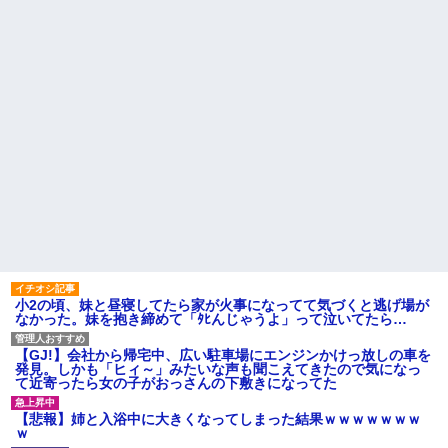
彼女「うん！！絶対幸せになろうね！！！！」 → ７年後ｗｗ
ｗｗｗ
三年働いてたパートを突然クビになった。しかし元職場の主要取
引先のトップが母方の叔父だったので…
居酒屋にて。兄の紹介者「お酒飲みなって」私「未成年なので無
理です！」酷すぎるワードの連発で、耐えきれず店員に5千円を渡
し「お勘定です。逃がして下さい」その後、録音内容を父に聞か
せたら...
夫に癌の余命宣告。その闘病中に長女から信じられない言葉を受
けた
小2の頃、妹と昼寝してたら家が火事になってて気づくと逃げ場が
【画像】女上司(30)「終電なくなったね…部屋くる？」ワイ「行
なかった。妹を抱き締めて「ﾀﾋんじゃうよ」って泣いてたら…
きます！」
【GJ!】会社から帰宅中、広い駐車場にエンジンかけっ放しの車を
発見。しかも「ヒィ～」みたいな声も聞こえてきたので気になっ
元夫の連れ子「俺の結婚式の時くらい、母親としての責任を果た
て近寄ったら女の子がおっさんの下敷きになってた
そうとは思わないのか！」→どうも連れ子は…
【悲報】姉と入浴中に大きくなってしまった結果ｗｗｗｗｗｗｗ
ｗ
宅飲みで女友達の乳を見てしまった・・・