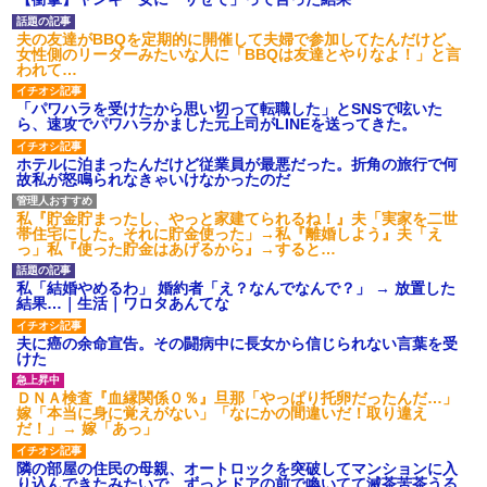
【GIF】JSのカンチョーワロ
タ
夫の友達がBBQを定期的に開催して夫婦で参加してたんだけど、
後続車にクラクションを鳴ら
女性側のリーダーみたいな人に「BBQは友達とやりなよ！」と言
され彼氏が逆切れ。「何クラク
われて…
ション鳴らしてんだ！降りてこ
いよ！」と怒鳴りだし...
「パワハラを受けたから思い切って転職した」とSNSで呟いた
【衝撃】報酬100万円超の治験
ら、速攻でパワハラかました元上司がLINEを送ってきた。
募集がこちらｗｗｗｗｗ(※画像
あり)
ホテルに泊まったんだけど従業員が最悪だった。折角の旅行で何
【ネット騒然】惨殺されたタ
故私が怒鳴られなきゃいけなかったのだ
ワマン頂き女子のこの動画、す
げえええええｗｗｗｗｗｗｗｗ
ｗｗｗ
私『貯金貯まったし、やっと家建てられるね！』夫「実家を二世
帯住宅にした。それに貯金使った」→私『離婚しよう』夫「え
【愕然】白のクラウン俺氏、
っ」私『使った貯金はあげるから』→すると…
高速道路左車線を制限速度で走
った結果wwwwwwwwwwww
私「結婚やめるわ」 婚約者「え？なんでなんで？」 → 放置した
百年の恋12-899 食べた量を
結果…｜生活｜ワロタあんてな
張り合ってくる
【悲報】佐藤輝明・・・２軍
夫に癌の余命宣告。その闘病中に長女から信じられない言葉を受
でも盛大にやらかす←あまり悲
けた
しませないでくれ
ＤＮＡ検査『血縁関係０％』旦那「やっぱり托卵だったんだ…」
嫁「本当に身に覚えがない」「なにかの間違いだ！取り違え
だ！」→ 嫁「あっ」
隣の部屋の住民の母親、オートロックを突破してマンションに入
り込んできたみたいで、ずっとドアの前で喚いてて滅茶苦茶うる