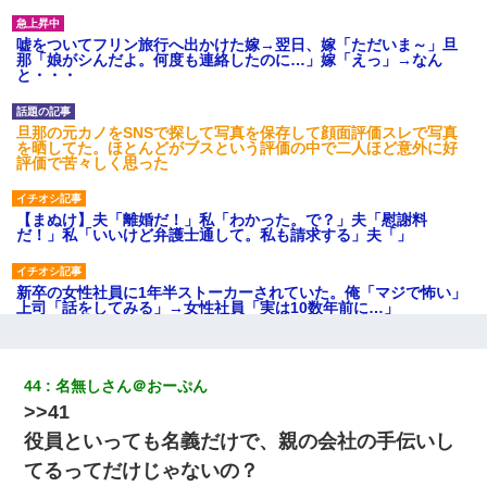
嘘をついてフリン旅行へ出かけた嫁→翌日、嫁「ただいま～」旦
那「娘がシんだよ。何度も連絡したのに…」嫁「えっ」→なん
と・・・
旦那の元カノをSNSで探して写真を保存して顔面評価スレで写真
を晒してた。ほとんどがブスという評価の中で二人ほど意外に好
評価で苦々しく思った
【まぬけ】夫「離婚だ！」私「わかった。で？」夫「慰謝料
だ！」私「いいけど弁護士通して。私も請求する」夫「」
新卒の女性社員に1年半ストーカーされていた。俺「マジで怖い」
上司「話をしてみる」→女性社員「実は10数年前に…」
ずっとニートだと思ってた同居の義弟が投資で旦那より稼いでる
とか知らなかった…
44
名無しさん＠おーぷん
>>41
クラスで一人無口で誰とも話さない男子がいた。→修学旅行に来
役員といっても名義だけで、親の会社の手伝いし
なかったその男子に女子達がお土産を渡した。5分後…
てるってだけじゃないの？