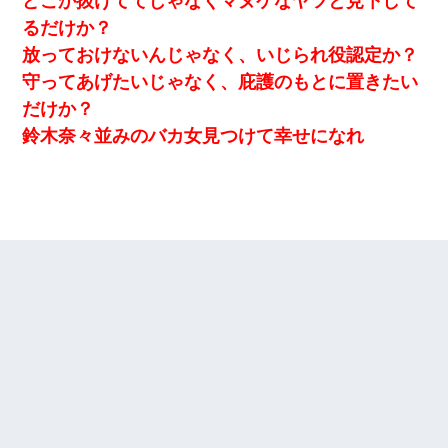
どこか抜けててじゃなくマヌケなヤツと見下して
朝起きたら嫁がいなかった。俺（嫁も嫁実家も電話に出ない…不
安だ）→ 仕事を早退して帰宅すると、嫁と嫁両親と知らない男が
るだけか？
２人・・・
放っておけないんじゃなく、いじられ役認定か？
守ってあげたいじゃなく、庇護のもとに置きたい
【衝撃】婚約者「兄と結婚はするけど嫁入りするわけじゃない。
お互い干渉はしないようにしましょう」→ その後に結納金の話を
だけか？
したので、母が・・・
鈴木奈々並みのバカ女見つけて幸せになれ
彼女(37)の情欲がえげつない件ｗｗｗｗｗｗｗ
妻「ずっと好きだった人と一緒になりたいから、わかれてくださ
い」→離婚後、娘と実家で生活してると…
デパートの外商『私さんだと名乗る女が、ツケで宝石を買おうと
していて…』私「！？」→ 翌日。ママ友たちの様子が微妙におか
しくなり・・・
近所のお寺に住み込みで手伝いしてる知的障害のオッサンがい
た。ある日、オッサンが火かき棒を持って顔を真っ赤にしながら
走り回っていて…
３２歳俺「ずっと好きでした！！付き合って下さい！」 ２５歳