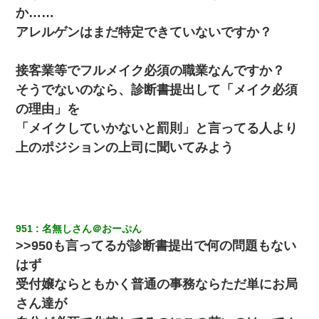
か……
元旦那から復縁要請。息子「最新型のiPhoneも買えない貧乏は嫌
だ、再婚して」私「なら父親と暮らせ」息子「やった＾＾」私
アレルゲンはまだ特定できていないですか？
（もう手遅れだったんだな…）
接客業等でフルメイク必須の職業なんですか？
13歳娘が元嫁のところから逃げてきた。どう扱ったらいいのかわ
からない
そうでないのなら、診断書提出して「メイク必須
の理由」を
小学生の妹が20代の弟とチューしてるのに、見て見ぬふりの親を
見てから実家を出た。それから15年、妹が弟の子を妊娠したらし
「メイクしていかないと罰則」と言ってる人より
くもう堕胎できない月なんだと母から連絡がきた…｜生活｜ワロ
上のポジションの上司に聞いてみよう
タあんてな
中途採用のAが部長から呼び出された。Aはヘラヘラと部屋に入っ
ていき、1時間後に号泣しながら出てきて…
951
名無しさん＠おーぷん
彼女(美人女医)にネックレスをプレゼント。「こんな安物を渡すく
らいなら、渡さないほうがマシだからね」→ ６０万したと話した
>>950も言ってるが診断書提出で何の問題もない
ら・・・
はず
受付嬢ならともかく普通の事務ならただ単にお局
旦那の元カノをSNSで探して写真を保存して顔面評価スレで写真
を晒してた。ほとんどがブスという評価の中で二人ほど意外に好
さん達が
評価で苦々しく思った