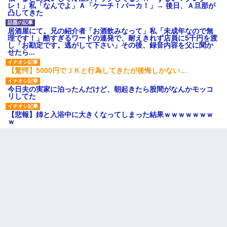
レ！」私「なんでよ」Ａ「ケーチ！バーカ！」→ 後日、Ａ旦那が
凸してきた
居酒屋にて。兄の紹介者「お酒飲みなって」私「未成年なので無
理です！」酷すぎるワードの連発で、耐えきれず店員に5千円を渡
し「お勘定です。逃がして下さい」その後、録音内容を父に聞か
せたら...
【驚愕】5000円でＪＫと行為してきたが後悔しかない…
今日夫の実家に泊ったんだけど、朝起きたら股間がなんかモッコ
リしてた
【悲報】姉と入浴中に大きくなってしまった結果ｗｗｗｗｗｗｗ
ｗ