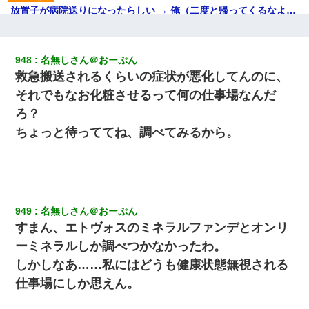
放置子が病院送りになったらしい → 俺（二度と帰ってくるなよ…
嫁を半身不随にしやがった恨みは、正直こんなもんじゃ晴れな
い）
948
名無しさん＠おーぷん
夫に癌の余命宣告。その闘病中に長女から信じられない言葉を受
救急搬送されるくらいの症状が悪化してんのに、
けた
それでもなお化粧させるって何の仕事場なんだ
出張中の旦那から『フリンしやがって、このクズ』と電話が。私
ろ？
「本当に家まで来たの？証拠は？」旦那「俺の言葉が信じられな
ちょっと待っててね、調べてみるから。
いのか！」→ 離婚後
さっき嫁から、「愛しています」ってメールが届いた。俺も「愛
してます」って送ったら
949
名無しさん＠おーぷん
妻が亡くなったんだけど正直ガチで嬉しい
すまん、エトヴォスのミネラルファンデとオンリ
ーミネラルしか調べつかなかったわ。
【衝撃】女友達から行為中に告白されてOKした結果
しかしなあ……私にはどうも健康状態無視される
仕事場にしか思えん。
新卒の女性社員に1年半ストーカーされていた。俺「マジで怖い」
上司「話をしてみる」→女性社員「実は10数年前に…」