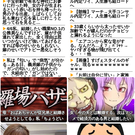
子宝祈願で有名な神社にお参
ル内定ワイ、人生勝ち組ロード
りに行った時、女の子が生まれ
へ
るという赤い石を持ち帰ったら
【朗報】マーチ→大手コンサ
男の子を出産。しばらくしてお
ル内定ワイ、人生勝ち組ロード
礼も兼ねて石を返しに行こうと
へ
思って石を見ると…
33歳くらいから太ったせいか
4/6私、結婚したい職業NO.1の
加齢で＊が緩んだのかチョビッ
公務員なんですけど、嫁が子供
と漏れるようになった
連れて家出した。全く理由は思
いつかないけど強いてあげると
「エアコンから変な音がす
すれば母のせいかもしれない。
る。なんだろ…え？」ﾊﾟｼｬｯ →
嫁のせいでアトピー悪化しそう
ヤバすぎる物が飛び出てく
→
る・・・他
私は『匂い』で “病気” が分か
【画像】すげぇスタイルのギ
る→ある日、義弟嫁の子供から
ャル、現るｗｗｗｗｗｗｗｗｗ
「ガンの匂い」がし始めたの
ｗｗｗ
で、夫経由で「ガンではない
「お前は自分に甘い」と家族
か」と伝えたら怒って絶縁、そ
に責められ育った私…３０歳の
の結果・・・
時、真夏に重度の熱中症で救急
俺「お前ら親指の指紋を見て
搬送された結果→会社の人たち
みろｗ」スレ民「何があるん
から叩きつけられた「衝撃の事
だ？」→見た瞬間、思わず笑っ
実」に絶句
てしまう人が続出して…
「お前は自分に甘い」と家族
どうせ産むなら早いほうがい
に責められ育った私…３０歳の
いのに、彼氏が「お金がない今
時、真夏に重度の熱中症で救急
母「おばあちゃんが従兄弟と結婚さ
女「今の夫とは離婚する。次はマジ
は産めない」と言う。じゃあい
搬送された結果→会社の人たち
せようとしてる」私「ちょうどい
メで経済力のある男と結婚したい
くら貯めたら出産に踏み切れる
から叩きつけられた「衝撃の事
の？と聞いたら...
実」に絶句
い、その話利用するわ」→3日後に
な」私「幸せになってね！」→産科
父のお墓のある寺は2代目の住
会社の仲良しメンバーで忘年
まさかの展開…
の授乳室で出会った女性のその後
職が茶金髪でピアス多めの30代
会をした。社員Ａ「呼ばれてな