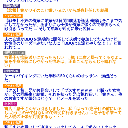
後続車にクラクションを鳴ら
され彼氏が逆切れ。「何クラク
【悲報】嫁がワイのこと嫌いっぽいから単身赴任した結果
ション鳴らしてんだ！降りてこ
いよ！」と怒鳴りだし...
【戦争】不妊の俺嫁に弟嫁が2日間4歳児を託児 俺嫁はそこまで気
【衝撃】報酬100万円超の治験
にしてなかったが、あまりにも子供が俺嫁に懐くので最後らへん
募集がこちらｗｗｗｗｗ(※画像
顔引きつってた → そして弟嫁が迎えに来た翌日…
あり)
【ネット騒然】惨殺されたタ
夫の友達がBBQを定期的に開催して夫婦で参加してたんだけど、
ワマン頂き女子のこの動画、す
女性側のリーダーみたいな人に「BBQは友達とやりなよ！」と言
げえええええｗｗｗｗｗｗｗｗ
われて…
ｗｗｗ
【愕然】白のクラウン俺氏、
放置子が病院送りになったらしい → 俺（二度と帰ってくるなよ…
高速道路左車線を制限速度で走
嫁を半身不随にしやがった恨みは、正直こんなもんじゃ晴れな
った結果wwwwwwwwwwww
い）
百年の恋12-899 食べた量を
張り合ってくる
ケーキバイキングにいた単独の50くらいのオッサン、強烈だっ
【悲報】佐藤輝明・・・２軍
た。
でも盛大にやらかす←あまり悲
しませないでくれ
【クズ】昔、兄がお見合いして「ブスすぎｗｗｗ」と断った女性
が、兄の同級生と結婚。それを知った兄は荒れ狂い、｢嫁さん、俺
のお古ですが気分はどう？」とメールを送った→
書店「息子さんが万引きしました」私「はっ？(息子目の前にいる
し…)うちの子ではないので迎えに行きません」→息子を名乗って
た人物の正体が判明するも・・・
私「まとめ買いして冷凍ストックしてる」Ａ「ずるい！クレク