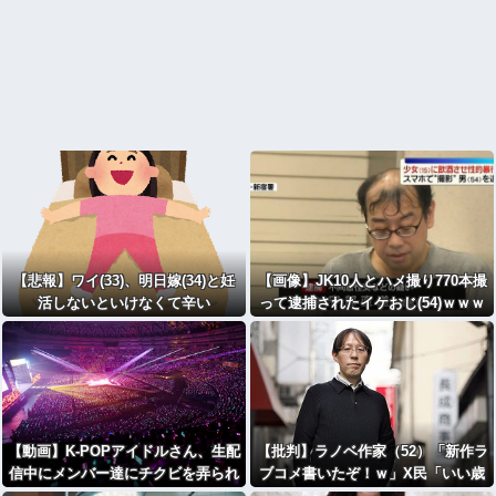
【悲報】ワイ(33)、明日嫁(34)と妊
【画像】JK10人とハメ撮り770本撮
活しないといけなくて辛い
って逮捕されたイケおじ(54)ｗｗｗ
ｗｗｗｗｗｗ
【動画】K-POPアイドルさん、生配
【批判】ラノベ作家（52）「新作ラ
信中にメンバー達にチクビを弄られ
ブコメ書いたぞ！ｗ」X民「いい歳
てしまう
こいてラブコメ（笑）恥ずかしくな