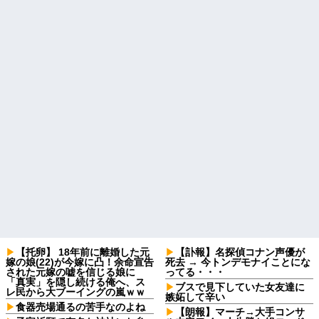
【托卵】 18年前に離婚した元
【訃報】名探偵コナン声優が
嫁の娘(22)が今嫁に凸！余命宣告
死去 → 今トンデモナイことにな
された元嫁の嘘を信じる娘に
ってる・・・
「真実」を隠し続ける俺へ、ス
ブスで見下していた女友達に
レ民から大ブーイングの嵐ｗｗ
嫉妬して辛い
食器売場通るの苦手なのよね
【朗報】マーチ→大手コンサ