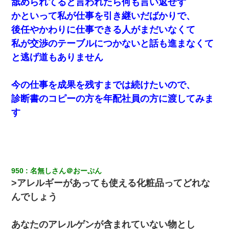
舐められてると言われたら何も言い返せず
け」というタイトルで画像が送られてきた
かといって私が仕事を引き継いだばかりで、
後任やかわりに仕事できる人がまだいなくて
[緊急]ベロベロの女に声をかけて行為してきた結果
私が交渉のテーブルにつかないと話も進まなくて
と逃げ道もありません
上司「何なの、この書類！！」私「あの‥」上司「今は私が話し
てるの！」私「ですから」上司「黙って聞きなさい！」私「それ
は」上司「言い訳しない！」→結果ｗｗｗｗｗ
今の仕事を成果を残すまでは続けたいので、
診断書のコピーの方を年配社員の方に渡してみま
嫁の妹（26歳）がずっとウチに泊まりに来た結果→俺がヤバイｗ
ｗｗｗｗｗｗｗ
す
スマホを与えられて、中学卒業する頃にはすっかり女叩きに洗脳
された弟が、大学進学のために一人暮らししたいと言い出した。
彼女との行為を録画した結果→衝撃の事実が判明したｗｗｗｗｗ
950
名無しさん＠おーぷん
ｗ
>アレルギーがあっても使える化粧品ってどれな
んでしょう
今日夫の実家に泊ったんだけど、朝起きたら股間がなんかモッコ
リしてた
あなたのアレルゲンが含まれていない物とし