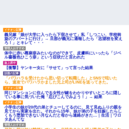
義兄嫁「娘が大学に入ったら下宿させて」私「しつこい、学校斡
旋のアパートに行け」→ 旦那が義兄に通報したら「志望校を変え
ろ！」とキレて・・・
体中に赤い蕁麻疹みたいなのができて、皮膚科にいったら「ジベ
ル薔薇色ひこう疹」という症状だと言われた
【衝撃】ヤンキー女に「サせて」って言った結果
「パワハラを受けたから思い切って転職した」とSNSで呟いた
ら、速攻でパワハラかました元上司がLINEを送ってきた。
同じマンションに住んでる女性が鍵をわかりやすいところに隠し
ている事に気づいた俺「忍びこんでみよう！」→ 結果
小学生の妹が20代の弟とチューしてるのに、見て見ぬふりの親を
見てから実家を出た。それから15年、妹が弟の子を妊娠したらし
くもう堕胎できない月なんだと母から連絡がきた…｜生活｜ワロ
タあんてな