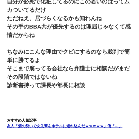
自分が必死で化粧してるのにこの若いのはってム
カついてるだけ
【悲報】姉と入浴中に大きくなってしまった結果ｗｗｗｗｗｗｗ
ｗ
ただねえ、居づらくなるかも知れんね
その手のBBA共が優先するのは理屈じゃなくて感
【考察】兄嫁急死の1年後、兄が引越すというので手伝いに行った
情だからね
ら下着が入った引き出しの奥にとんでもないモノを見つけた
ちなみにこんな理由でクビにするのなら裁判で簡
父が他界→父のフリン相手『どうか相続を放棄して下さい、昔の
ことは謝ります。ごめんなさい…』私「お子さんはフリン略奪婚
単に勝てるよ
って知ってるの？」相手『 』結果→
そこまで腐ってる会社なら弁護士に相談だがまだ
その段階ではないね
高1のとき男に襲われ、不妊の叔母に頼まれて出産。→叔母夫婦が
養子縁組してアメリカに子供を連れ帰った。→9・11で叔母夫婦が
診断書持って課長や部長に相談
亡くなってしまい…
男だけどリベンジポノレノの被害者になって未だに人生が立ち直
せない
「パワハラを受けたから思い切って転職した」とSNSで呟いた
友人「酒の勢いで女先輩をホテルに連れ込んだｗｗｗｗｗ」俺「…」
ら、速攻でパワハラかました元上司がLINEを送ってきた。