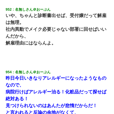
朝起きたら嫁がいなかった。俺（嫁も嫁実家も電話に出ない…不
安だ）→ 仕事を早退して帰宅すると、嫁と嫁両親と知らない男が
952
名無しさん＠おーぷん
２人・・・
いや、ちゃんと診断書出せば、受付嬢だって解雇
は無理。
【唖然】帰宅したら旦那のスポーツカーが消えていた。警察『目
立つし、すぐ見つかるかもしれません』→ 数時間後・・警察『××
社内異動でメイク必要じゃない部署に回せばいい
さんご存じですか？』
んだから、
解雇理由にはならんよ。
彼氏家「うちは墨入れるのが伝統だから。お前も彫れ」 → 結果…
954
名無しさん＠おーぷん
昨日今日いきなりアレルギーになったようなもの
なので、
病院行けばアレルギー治る！化粧品だって探せば
絶対ある！
見つけられないのはあんたが怠惰だからだ！
と言われると反論の余地がなくて、