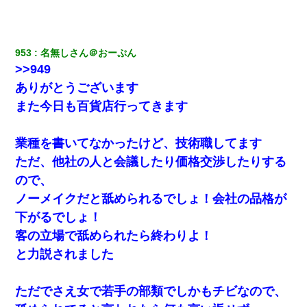
テレワーク上司「会議中はカメラ付けろ！」女社員「え、事前連
絡無しは無理」上司「いいから付けろ！」→
953
名無しさん＠おーぷん
>>949
嫁が涙声で『会いたいね』とか言っているのが聞こえた。俺「こ
んな時間に誰と電話してんの？」嫁「ごめんなさい…！（大号
ありがとうございます
泣」俺（キターー）→
また今日も百貨店行ってきます
クラスで一人無口で誰とも話さない男子がいた。→修学旅行に来
なかったその男子に女子達がお土産を渡した。5分後…
業種を書いてなかったけど、技術職してます
ただ、他社の人と会議したり価格交渉したりする
全く親しくないママ友Aから突然「飲み会しよう」と誘われたがお
断りした。後日Aの企みを知ってゾッとするやら腹立つやら！
ので、
ノーメイクだと舐められるでしょ！会社の品格が
見合いにて。嫁「はじめまして」俺「失礼ですが○○さんご本人で
下がるでしょ！
すか？」
客の立場で舐められたら終わりよ！
と力説されました
生保レディと行為する為に駆け引きしてみた結果ｗｗｗｗｗｗｗ
ｗｗｗｗｗ
ただでさえ女で若手の部類でしかもチビなので、
【ワロタ】姉から「肉食系14才、乳丸出し、毛はうっすら生えか