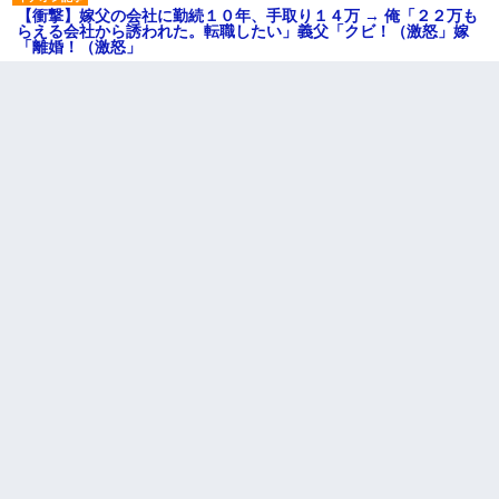
【衝撃】嫁父の会社に勤続１０年、手取り１４万 → 俺「２２万も
らえる会社から誘われた。転職したい」義父「クビ！（激怒」嫁
「離婚！（激怒」