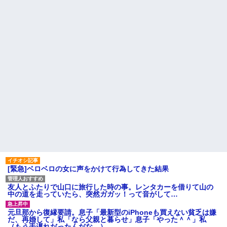
という事実←これ
で暮らしています
【衝撃】ジャンポケ斉藤の被
旦那の祖父が亡くなった。私
害女性「バウムクーヘン売った
「エプロン持って行った方がい
りTikTokライブしててムカつい
いよね」旦那「余計な出費すん
たから示談しなかった」←コレ
な。そんなもん買うなら今後一
ってさ…
切金を出さねぇぞ」私「え
【怒報】国税庁「あのさぁ！
っ…」
君らがちゃんと納税してくれな
主な税金の成り立ちを調べて
いとこうなっちゃうけどどうす
みたよ
る？！」←これw w w w w w w
w
母「おばあちゃんが従兄弟と
結婚させようとしてる」私「ち
ょうどいい、その話利用する
わ」→3日後にまさかの展開…
ハードオフに売っていた4万
4000円のフィギュアがヤバすぎ
るｗｗｗｗｗｗ「こんな高い
の？ｗｗ」「逆に超安い」
私「ちょっと、人の家の金庫
触らないでよ！」キチママ『そ
[緊急]ベロベロの女に声をかけて行為してきた結果
こに金庫があったから、開けて
みようとしただけ☆』義兄「泥
は出てけ！二度と来るな！」結
友人とふたりで山口に旅行した時の事。レンタカーを借りて山の
果・・・
中の道を走っていたら、突然ガガッ！って音がして…
私「初めて飲む味だけどなん
のお茶？」彼「ちっ！」私「」
元旦那から復縁要請。息子「最新型のiPhoneも買えない貧乏は嫌
【GIF】JSのカンチョーワロ
だ、再婚して」私「なら父親と暮らせ」息子「やった＾＾」私
タ
（もう手遅れだったんだな…）