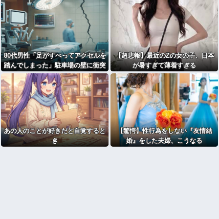
いの？」←やめたれｗと話題に
80代男性「足がすべってアクセルを
【超悲報】最近のZの女の子、日本
踏んでしまった」駐車場の壁に衝突
が暑すぎて薄着すぎる
あの人のことが好きだと自覚すると
【驚愕】性行為をしない『友情結
き
婚』をした夫婦、こうなる
⇒･･･！！！