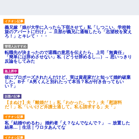
義兄嫁「娘が大学に入ったら下宿させて」私「しつこい、学校斡
旋のアパートに行け」→ 旦那が義兄に通報したら「志望校を変え
ろ！」とキレて・・・
転職先が決まったので退職の意思を伝えたら。上司「無責任」
「簡単には辞めさせない」私（どうせ辞めるし…）→ 思いっきり
反論をしてみた
彼にプロポーズされたんだけど、実は資産家だと知って婚約破棄
した。B子「A男くんと別れたって本当？私が付き合ってもい
い？」
【まぬけ】夫「離婚だ！」私「わかった。で？」夫「慰謝料
だ！」私「いいけど弁護士通して。私も請求する」夫「」
私「結婚やめるわ」 婚約者「え？なんでなんで？」 → 放置した
結果…｜生活｜ワロタあんてな