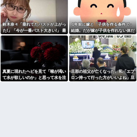
が・・・
チャラ男
い！」私（なぜ今年も呼ばれる
と思うのか…）→ Ａは『食べ
兄夫婦の第一子にあわじ結び
物』になると豹変・・・
の金封に一万円を包んで渡し
た。すると兄嫁から「もう二度
【修羅場】不妊と判明した
と子供を産めないことを望んで
夫、前妻の娘に「実の子じゃな
鈴木奈々「垂れてたバストが上がっ
1年前に嫁と「子供を作る条件で」
いるってことなんでしょ！」と
い！」と訴えた結果ｗｗｗｗ
た!」「今が一番バスト大きい!」 最
結婚。だが嫁が子供を作れない体だ
キレられ...
33歳くらいから太ったせいか
新の身長・体重も報告
と知ったので離婚へ。
従弟「研修だから泊めて」私
加齢で＊が緩んだのかチョビッ
「今は臨月なんだけど…」→断
と漏れるようになった
りきれず了承したら、さらに
【怒り】婚約者が直属の上司
図々しい要求まで飛び出して…
と浮気発覚！会社を辞めるハメ
出張から帰ったら、嫁の顔が
になった件www
青ざめていた。俺「一体何があ
33歳くらいから太ったせいか
ったんだ？」嫁「…」→子供た
加齢で＊が緩んだのかチョビッ
ちに話を聞くと…
真夏に現れたヘビを見て「喉が渇い
旦那の祖父が亡くなった。私「エプ
と漏れるようになった
賃貸物件を内覧中、ベランダ
て水が欲しいのか」と思って水を注
ロン持って行った方がいいよね」旦
相手がどんなパイプ持ってい
に出たら突然ゾワッと両腕に鳥
るかも知れないのに…
いだ。ヘビは夢中で飲んで姿を消
那「余計な出費すんな。そんなもん
肌が出た。「やっぱりこの部屋
嫌だ」と思った瞬間、体が前に
宮崎駿「心の穴を埋めるため
し…
買うなら今後一切金を出さねぇぞ」
ドンッと突き飛ばされて…
に、交配を重ねた毛虫みたいな
私「えっ…」
小さな犬を連れてる人、本当に
シャウエッセン公式、またこ
醜い」←これどう思う？
ういうのでいい丼をポスト
【呆然】友人が褒められると
【驚愕】SNSで異性とやりと
キレる国立大卒生活保護受給者
り《不倫》になる？→既婚男女
友人。ちょっとBを褒めたらキレ
の約7割がまさかの『こう』回答
散らかしてBの職場に電話したら
してしまうw w w w w w w w
しく…
ダイアンのじゃない方がユー
高校３年生の女です。家が嫌
スケさんになってしまっている
いすぎて家を出て現在養護施設