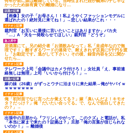
何年か前に妹は離婚している。当時生まれた姪が義弟の子じゃな
かったため妹有責での離婚になり…
【画像】女の子「お母さん！！私ようやくファッションモデルに
選ばれたの！絶対見に来てね！」→悲しい結果がこれ・・・
裁判官「お互いに最後に言いたいことはありますか」バカ夫
「…」A「夫を一発殴らせてほしい」裁判官「どうぞ」
居酒屋にて。兄の紹介者「お酒飲みなって」私「未成年なので無
理です！」酷すぎるワードの連発で、耐えきれず店員に5千円を渡
し「お勘定です。逃がして下さい」その後、録音内容を父に聞か
せたら...
テレワーク上司「会議中はカメラ付けろ！」女社員「え、事前連
絡無しは無理」上司「いいから付けろ！」→
嫁の妹（26歳）がずっとウチに泊まりに来た結果→俺がヤバイｗ
ｗｗｗｗｗｗｗ
俺「初対面でなに言ったか覚えてる？」嫁「臭いんだよ！キモオ
タ？だっけ？」俺「だいたい合ってる。で、なんで告白してきた
の？」→
出張中の旦那から『フリンしやがって、このクズ』と電話が。私
「本当に家まで来たの？証拠は？」旦那「俺の言葉が信じられな
いのか！」→ 離婚後