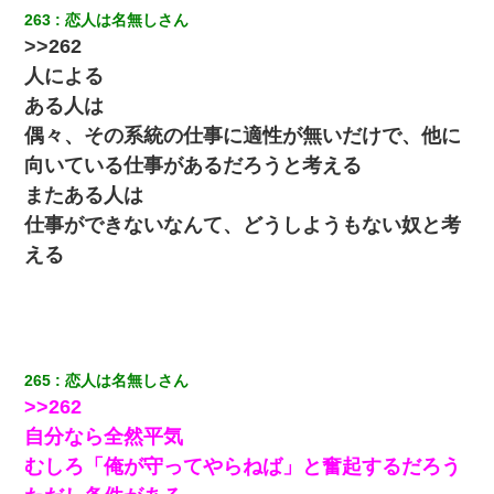
私は家が貧しくて、手に職をつけようと看護師になった。だけど
263
恋人は名無しさん
卒業を控えた年の1月末、車にひかれて看護師になれなくなった。
>>262
人による
小2の頃、妹と昼寝してたら家が火事になってて気づくと逃げ場が
なかった。妹を抱き締めて「ﾀﾋんじゃうよ」って泣いてたら…
ある人は
偶々、その系統の仕事に適性が無いだけで、他に
体中に赤い蕁麻疹みたいなのができて、皮膚科にいったら「ジベ
向いている仕事があるだろうと考える
ル薔薇色ひこう疹」という症状だと言われた
またある人は
仕事ができないなんて、どうしようもない奴と考
嫁が涙声で『会いたいね』とか言っているのが聞こえた。俺「こ
んな時間に誰と電話してんの？」嫁「ごめんなさい…！（大号
える
泣」俺（キターー）→
ワイ144kg彼女98kgデブカップル、1年間毎日行為しまくった結
果
265
恋人は名無しさん
17年飼っていた犬が亡くなった。鼻水垂らし嗚咽する私に、猫が
>>262
近づいて頭突きをしてきて…
自分なら全然平気
友人「酒の勢いで女先輩をホテルに連れ込んだｗｗｗｗｗ」俺
むしろ「俺が守ってやらねば」と奮起するだろう
「…」