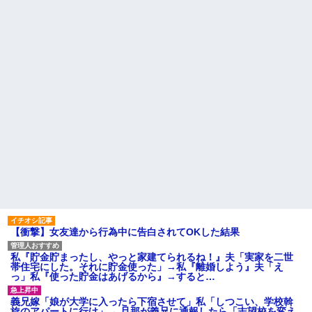
【悲報】思春期の娘に「キモ
義母から衝撃的な一言を言われ
ッ」と言われたお父さん、グレ
た!ええー...何なの?
るｗｗｗｗｗｗｗ
数年前に私が旅行先で落とし
ライチュウ「ピチューとピカ
た財布の中身が何年も経ってか
チュウより圧倒的に強いですｗ
ら別の旅行先で私自身によって
ｗｗｗ」←こいつが不人気な理
拾われた
由
俺の方が潔癖なのに嫁が俺に
【悲報】取引先専務「Aを20個
片付けさせようとしない。スト
注文する」 ぼく「いつも1～2
レス半端ないので決別宣言し
個しか使わないけど本当に20で
た。嫁「頑張るから半年猶予を
あってる？」 取専「あって
ちょうだい」←頑張るポイント
る」→結果『こう』なったんだ
が的外れすぎて絶賛空回り中
がコレワイが悪いん
主な税金の成り立ちを調べて
か？？？？？？？？
みたよ
【悲報】 婚約指輪が「たった
の0.3ct」で毎日泣いてる私がヤ
バすぎる理由がコレｗｗｗｗｗ
ハードオフに売っていた4万
4000円のフィギュアがヤバすぎ
るｗｗｗｗｗｗ「こんな高い
の？ｗｗ」「逆に超安い」
【衝撃】女友達から行為中に告白されてOKした結果
私「ちょっと、人の家の金庫
触らないでよ！」キチママ『そ
こに金庫があったから、開けて
私『貯金貯まったし、やっと家建てられるね！』夫「実家を二世
みようとしただけ☆』義兄「泥
帯住宅にした。それに貯金使った」→私『離婚しよう』夫「え
は出てけ！二度と来るな！」結
っ」私『使った貯金はあげるから』→すると…
果・・・
私「初めて飲む味だけどなん
義兄嫁「娘が大学に入ったら下宿させて」私「しつこい、学校斡
のお茶？」彼「ちっ！」私「」
旋のアパートに行け」→ 旦那が義兄に通報したら「志望校を変え