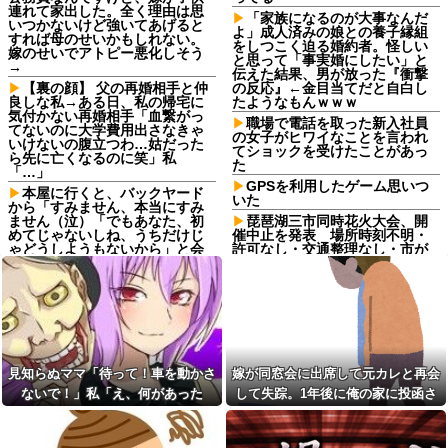
連れて家出した。全く理由は思
「家族になるのが大事なんだ
いつかないけど強いてあげると
よ」成人済みの娘との養子縁組
すれば母のせいかもしれない。
をしつこく迫る婚約者。怪しい
嫁のせいでアトピー悪化しそう
と思って「事実婚にしたい」と
→
伝えた結果、男が放った『衝撃
【裏の顔】 父の再婚相手と仲
の反応』←金目当てだと自白し
良しな私→ある日、私の帰宅に
たようなもんｗｗｗ
気付かない再婚相手「血繋がっ
職場で電話を取った新入社員
てないのに大学費用出さなきゃ
の女子がヒワイなことを言われ
いけないの腹立つわ…姑だった
てショックを受けたことがあっ
ら先に亡くなるのに笑」私
た
「…」
GPSを利用したゲーム思いつ
本屋に行くと、バックヤード
いた
から「すみません、本当にすみ
ません（泣）「でもあなた、初
琵琶湖三市同時花火大会、開
めてじゃないしね、うちだけじ
催中止を発表 場所時刻不明・
ゃどうしようもないから」と会
許可なし・交通整理なし・市が
話が聞こえてきた→する
関与否定
と・・・
20年くらい前だけど当時お付
生活保護の相談に行ったら、
き合いがあった仲間が神社に赤
愛猫を手放さないと無理と言わ
いものを身につけちゃいけない
れた。子どものような存在だか
と言ってた
ら手放すのは絶対に考えられな
【画像】TWICE・モモ(30)、
い・・・
またしてもセクシーボデーを披
見知らぬママ「待って！車を動かさ
嫁が同窓会に出席して元カレと再会
妹と差をつけて育てられた。
露ｗｗｗｗｗｗｗｗ
妹「家も土地も、財産はすべて
ないで！」私「え、何があった
して失踪。1年後に俺の家に投函さ
ワイ「さぁてTwitterみるか
私が継ぐ。相続は放棄して」母
ぁ」沢山の幸せ、沢山の人々の
の！？」→慌てて降りると園長先生
れたものがこれ...
「うんうん」私「わかった」 →
努力「うおおおお」ｽﾞﾄﾞﾄﾞﾄﾞﾄﾞ
数年後、復讐のチャンスがや...
が激怒していて…
父の再婚相手が職権乱用して