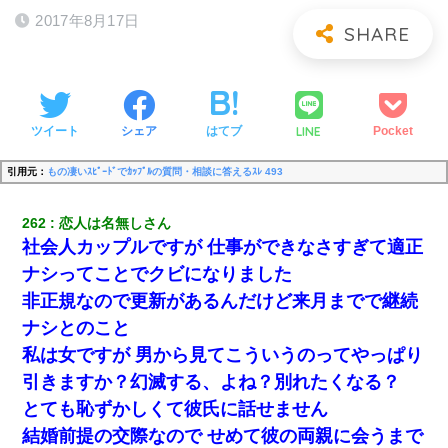
2017年8月17日
LINE
ツイート
シェア
はてブ
Pocket
引用元：
もの凄いｽﾋﾟｰﾄﾞでｶｯﾌﾟﾙの質問・相談に答えるｽﾚ 493
262
恋人は名無しさん
社会人カップルですが 仕事ができなさすぎて適正
ナシってことでクビになりました
非正規なので更新があるんだけど来月までで継続
ナシとのこと
私は女ですが 男から見てこういうのってやっぱり
引きますか？幻滅する、よね？別れたくなる？
とても恥ずかしくて彼氏に話せません
結婚前提の交際なので せめて彼の両親に会うまで