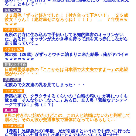
【GIF】JSのカンチョーワロ
ろ！」とキレて・・・
タ
後続車にクラクションを鳴ら
３２歳俺「ずっと好きでした！！付き合って下さい！」 ２５歳
され彼氏が逆切れ。「何クラク
彼女「うん！！絶対幸せになろうね！！！！」 → ７年後ｗｗ
ション鳴らしてんだ！降りてこ
ｗｗｗ
いよ！」と怒鳴りだし...
【衝撃】報酬100万円超の治験
近所のお寺に住み込みで手伝いしてる知的障害のオッサンがい
募集がこちらｗｗｗｗｗ(※画像
た。ある日、オッサンが火かき棒を持って顔を真っ赤にしながら
あり)
走り回っていて…
【ネット騒然】惨殺されたタ
ワマン頂き女子のこの動画、す
嫁の妹（26歳）がずっとウチに泊まりに来た結果→俺がヤバイｗ
げえええええｗｗｗｗｗｗｗｗ
ｗｗｗｗｗｗｗ
ｗｗｗ
【愕然】白のクラウン俺氏、
日航機墜落事故の「ここからは日本語で大丈夫ですよ〜」の絶望
高速道路左車線を制限速度で走
感がヤバイ・・・
った結果wwwwwwwwwwww
百年の恋12-899 食べた量を
宅飲みで女友達の乳を見てしまった・・・
張り合ってくる
【悲報】佐藤輝明・・・２軍
新築の家で。クラクラするくらいの「白粉の匂い」が鼻につくも
でも盛大にやらかす←あまり悲
嫁＆娘「そんな匂いしない…」ある日、友人奥「素敵なアンティ
しませないでくれ
ークですね！」俺（！？）
9月に付き合い始めたけどこの、この人と結婚はないわと判断して
別れた。その元彼が交通事故で重体になっているらしく…
【考察】兄嫁急死の1年後、兄が引越すというので手伝いに行った
ら下着が入った引き出しの奥にとんでもないモノを見つけた