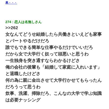
「本当に家まで来たの？証拠は？」旦那「俺の言葉が信じられな
果・・・
いのか！」→ 離婚後
【GJ!】会社から帰宅中、広い駐車場にエンジンかけっ放しの車を
274
恋人は名無しさん
発見。しかも「ヒィ～」みたいな声も聞こえてきたので気になっ
て近寄ったら女の子がおっさんの下敷きになってた
>>262
女なんてどうせ結婚したら共働きといえども家事
【報告者がキチ】嫁「妊娠した」俺『それじゃあ皆に祝ってもら
とパートやるだけだろ
おう』友人達を家に連れ帰ってホームパーティー→俺『皆に祝え
てもらえて良かったな！』→
誰でもできる簡単な仕事やるだけでいいだろ
だから女で大学行く奴って頭悪いと思うわ
スマホを与えられて、中学卒業する頃にはすっかり女叩きに洗脳
一生独身を突き通すならわかるけどさ
された弟が、大学進学のために一人暮らししたいと言い出した。
俺の会社の後輩も「結婚して家庭に入れいます」
と退職したけどさ
上司「何なの、この書類！！」私「あの‥」上司「今は私が話し
てるの！」私「ですから」上司「黙って聞きなさい！」私「それ
何の為に親に金出させて大学行かせてもらったん
は」上司「言い訳しない！」→結果ｗｗｗｗｗ
だろうって思うわ
炊事、洗濯、掃除だろ、こんなの大学で学ぶ知識
旦那が長男のDNA鑑定をしたら血縁関係0%だった。旦那「やっぱ
りウワキしてたんだな…」長男「俺は誰の子供なの？」長女・次
は必要ナッシング
男「ウワキ女！」