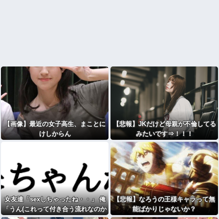
【画像】最近の女子高生、まことに
【悲報】JKだけど母親が不倫してる
けしからん
みたいです⇒！！！
女友達「sexしちゃったね・・」 俺
【悲報】なろうの王様キャラって無
「うん(これって付き合う流れなのか
能ばかりじゃないか？
な)wwww