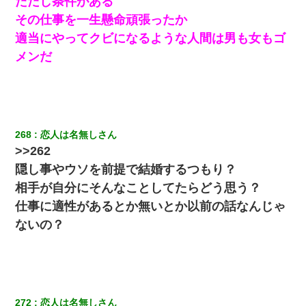
ただし条件がある
その仕事を一生懸命頑張ったか
同じマンションに住んでる女性が鍵をわかりやすいところに隠し
ている事に気づいた俺「忍びこんでみよう！」→ 結果
適当にやってクビになるような人間は男も女もゴ
メンだ
父親がくも膜下出血で突然ﾀﾋ。→母の貯金が0なことが判明。→母
「私を家に置いてほしい、どうか見捨てないで(土下座」俺・嫁
「…」
【考察】兄嫁急死の1年後、兄が引越すというので手伝いに行った
268
恋人は名無しさん
ら下着が入った引き出しの奥にとんでもないモノを見つけた
>>262
隠し事やウソを前提で結婚するつもり？
彼女(37)の情欲がえげつない件ｗｗｗｗｗｗｗ
相手が自分にそんなことしてたらどう思う？
仕事に適性があるとか無いとか以前の話なんじゃ
【不幸な結婚式】新郎親族「ブスのくせにドレスなんか着ちゃっ
てさ～ほんと恥ずかしいわよね～（大声」新郎両親「！！！（土
ないの？
下座」→ 結果・・・
私（23）冗談のつもりで上司（27）に胸を揉ませた結果・・・
何年か前に妹は離婚している。当時生まれた姪が義弟の子じゃな
272
恋人は名無しさん