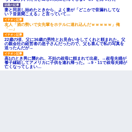
妻と同居し始めたときから、よく妻が「どこかで音漏れしてな
い？音楽聞こえる」と言っていて…
友人「酒の勢いで女先輩をホテルに連れ込んだｗｗｗｗｗ」俺
「…」
22歳の頃、父に36歳の男性とお見合いをしてくれと頼まれた。父
の親会社の経営者の息子さんだったので、父も喜んで私の写真を
送ったんだが→
高1のとき男に襲われ、不妊の叔母に頼まれて出産。→叔母夫婦が
養子縁組してアメリカに子供を連れ帰った。→9・11で叔母夫婦が
亡くなってしまい…