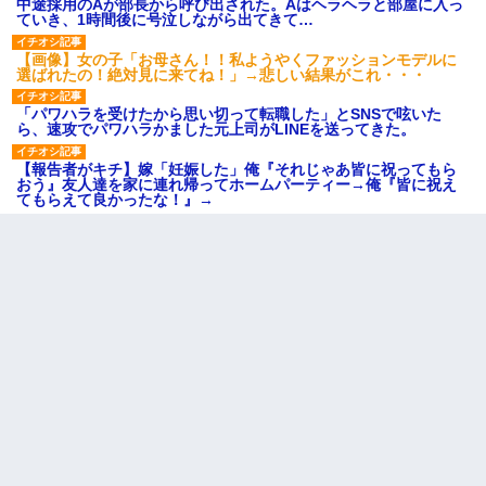
中途採用のAが部長から呼び出された。Aはヘラヘラと部屋に入っ
ていき、1時間後に号泣しながら出てきて…
【画像】女の子「お母さん！！私ようやくファッションモデルに
選ばれたの！絶対見に来てね！」→悲しい結果がこれ・・・
「パワハラを受けたから思い切って転職した」とSNSで呟いた
ら、速攻でパワハラかました元上司がLINEを送ってきた。
【報告者がキチ】嫁「妊娠した」俺『それじゃあ皆に祝ってもら
おう』友人達を家に連れ帰ってホームパーティー→俺『皆に祝え
てもらえて良かったな！』→