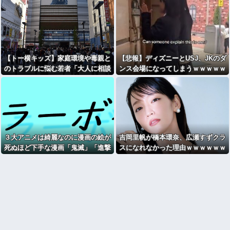
【トー横キッズ】家庭環境や毒親と
【悲報】ディズニーとUSJ、JKのダ
のトラブルに悩む若者「大人に相談
ンス会場になってしまうｗｗｗｗｗ
しても具体的に何もしてくれない」
EXIT兼近「搾取しようとする大人を
どう除外するか」
３大アニメは綺麗なのに漫画の絵が
吉岡里帆が橋本環奈、広瀬すずクラ
死ぬほど下手な漫画「鬼滅」「進撃
スになれなかった理由ｗｗｗｗｗｗ
の巨人」