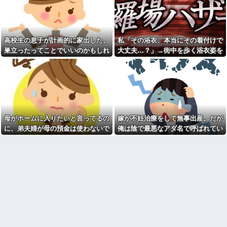
彼女と結婚の話をしていた時
私達の個人情報を調べ、訪問や
に言われたことが衝撃だった
電話をしてくる
祖父が亡くなって遺品整理し
母「お姉ちゃんは偉いのに、
てたら大量の手紙が出てきた。
あんたはねぇ…」私「また比べ
全部同じ女性で祖父と恋愛関係
るの？」→積もり積もった不満
高校生の息子が計画的に家出した。
私「その浴衣、本当にその着付けで
だったっぽい
がついに爆発して…
巣立ったってことでいいのかもしれ
大丈夫…？」→街中を歩く浴衣姿を
見知らぬママ「待って！車を
日本韓国台湾「少子化です」
動かさないで！」私「え、何が
ないけど、なんか割り切れず...
見て、違和感ばかりが気になってし
←わかる 中国北朝鮮「少子化
あったの！？」→慌てて降りる
です」←強権国家でも止められ
まい…
と園長先生が激怒していて…
ないのかよ
私「この絵馬、切ないお願い
ラーメンハゲ「最近のインス
が書いてある…」友人「読んで
タントは店に出せるレベル」ラ
みて」→有名神社で見つけた願
ーメン大好きJK「店とインスタ
い事の内容に、思わず神様も困
ントの良さは別のベクトル」他
るだろうと思ってしまい…
母がホームに入りたいと言ってるの
嫁が不妊治療をして無事出産。だが
担当美容師と近所の道端でば
義妹夫のお兄さんが草加の集
ったり。美容師「早く前みたい
に、弟夫婦が母の預金は使わないで
俺は陰で最悪なアダ名で呼ばれてい
まりにいてビックリ。義両親は
に美容室に来てくださいよ～」
新興宗教大嫌いな人たちなのに...
と言ってきた。我が弟ながら情けな
た
私「もう少し落ち着いたらお願
停車中に二人の子供を乗せた
いします」
くて溜息が出る
ヤンママに自転車ぶつけられ
カメムシは同種のカメムシが
た。ヤンママ「おめーふざけん
発した臭いでショック死する事
なよっ！ぶつかってんじゃねー
がある
よ！弁償してもらうかんな！」...
既婚女性が夫に夕飯も用意せ
チー牛「デブの事豚丼って呼
ず週２で遊びに行くって多いか
ぼうぜ！」←これが流行らなか
な？遅くても21時には帰宅して
った理由
るんだけど
【悲報】「美人すぎる県警本
【驚愕】今週末は義実家に行
部長」失職ｗｗｗｗｗｗｗｗｗ
くんだけど、料理が大の苦手な