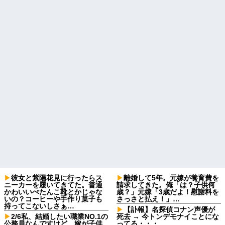
彼女と紫陽花見に行ったらス
離婚して5年。元嫁が養育費を
ニーカーを履いてきてた。普通
請求してきた。俺「は？子供何
かわいいぺたんこ靴とかじゃな
歳？」元嫁「3歳だよ！慰謝料を
いの？コーヒーや手作り菓子も
さっさと払え！」…
持ってこないしさぁ…
【訃報】名探偵コナン声優が
2/6私、結婚したい職業NO.1の
死去 → 今トンデモナイことにな
公務員なんですけど、嫁が子供
ってる・・・