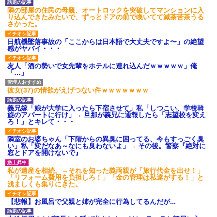
隣の部屋の住民の母親、オートロックを突破してマンションに入
り込んできたみたいで、ずっとドアの前で喚いてて滅茶苦茶うる
さかった。
日航機墜落事故の「ここからは日本語で大丈夫ですよ〜」の絶望
感がヤバイ・・・
友人「酒の勢いで女先輩をホテルに連れ込んだｗｗｗｗｗ」俺
「…」
彼女(37)の情欲がえげつない件ｗｗｗｗｗｗｗ
義兄嫁「娘が大学に入ったら下宿させて」私「しつこい、学校斡
旋のアパートに行け」→ 旦那が義兄に通報したら「志望校を変え
ろ！」とキレて・・・
隣室のお婆ちゃん「下階からの異臭に困ってる、今もすっごく臭
い」私「変だなあ～なにも臭わないよ」→ その後。警察『絶対に
窓とドアを開けないで』
私が遺産を相続。→それを知った義両親が「旅行代金を出せ！」
「リフォーム費用を負担しろ！」「金の管理は私達がする！」と
浅ましくも集りにきた。
【悲報】お風呂で父親と姉が完全に行為してるんだが...