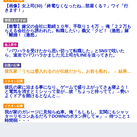
【画像】女上司(30)「終電なくなったね…部屋くる？」ワイ「行
きます！」
【衝撃】嫁父の会社に勤続１０年、手取り１４万 → 俺「２２万も
らえる会社から誘われた。転職したい」義父「クビ！（激怒」嫁
「離婚！（激怒」
「パワハラを受けたから思い切って転職した」とSNSで呟いた
ら、速攻でパワハラかました元上司がLINEを送ってきた。
彼氏家「うちは墨入れるのが伝統だから。お前も彫れ」 → 結果…
彼氏の家に泊まる事になり、ゲームで盛り上がってさぁ寝よう！
と電気を消すとミシッって音が…彼「ちょっと待ってて」→勢い
よくドアを開けるとなんと…
我が家のガレージに見知らぬ車。俺「もしもし、玄関にもシャッ
ターリモコンあるだろ？DOWNのボタン押してｗ」→ 待つこと１
時間弱・・・
元旦那から復縁要請。息子「最新型のiPhoneも買えない貧乏は嫌