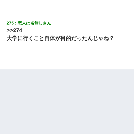
子供の頃、母の弟にイタズラされてて中学に入ってから関係を持
ってしまった。拒絶したら「全部バラしてやる」と脅迫されたの
で両親に全部話した。
275
恋人は名無しさん
>>274
ずっとニートだと思ってた同居の義弟が投資で旦那より稼いでる
とか知らなかった…
大学に行くこと自体が目的だったんじゃね？
夫に癌の余命宣告。その闘病中に長女から信じられない言葉を受
けた