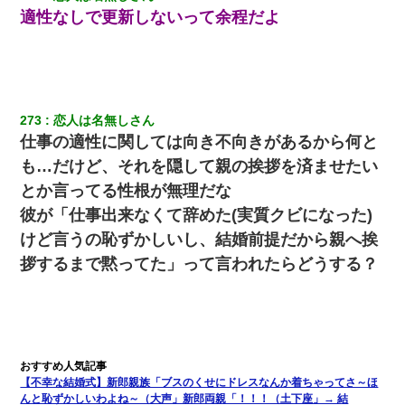
かったため妹有責での離婚になり…
適性なしで更新しないって余程だよ
10年ほど前、息子がまだ年中だった時に離婚したんだけど、一昨
年の暮れに突然息子が職場を訪ねてきた。
小学生の妹が20代の弟とチューしてるのに、見て見ぬふりの親を
273
恋人は名無しさん
見てから実家を出た。それから15年、妹が弟の子を妊娠したらし
くもう堕胎できない月なんだと母から連絡がきた…｜生活｜ワロ
仕事の適性に関しては向き不向きがあるから何と
タあんてな
も…だけど、それを隠して親の挨拶を済ませたい
とか言ってる性根が無理だな
私「結婚やめるわ」 婚約者「え？なんでなんで？」 → 放置した
結果…｜生活｜ワロタあんてな
彼が「仕事出来なくて辞めた(実質クビになった)
けど言うの恥ずかしいし、結婚前提だから親へ挨
【クズ】昔、兄がお見合いして「ブスすぎｗｗｗ」と断った女性
拶するまで黙ってた」って言われたらどうする？
が、兄の同級生と結婚。それを知った兄は荒れ狂い、｢嫁さん、俺
のお古ですが気分はどう？」とメールを送った→
旦那の元嫁「離婚したとはいえ、私が本来の妻。許可なく結婚す
るなんてどういう神経してるの？離婚届を記入して持って来い」
→笑いが止まらなくなり・・・
【不幸な結婚式】新郎親族「ブスのくせにドレスなんか着ちゃってさ～ほ
んと恥ずかしいわよね～（大声」新郎両親「！！！（土下座」→ 結
出張中の旦那から『フリンしやがって、このクズ』と電話が。私