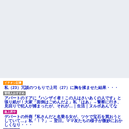
私（23）冗談のつもりで上司（27）に胸を揉ませた結果・・・
アパートのドアに『ハンザイ者！この人はさいあくの人です』と
張り紙が！大家「面倒はごめんだよ」私「はあ」→警察に行き、
見回りで犯人が捕まったが、それが…｜生活｜ヌルポあんてな
デパートの外商『私さんだと名乗る女が、ツケで宝石を買おうと
していて…』私「！？」→ 翌日。ママ友たちの様子が微妙におか
しくなり・・・