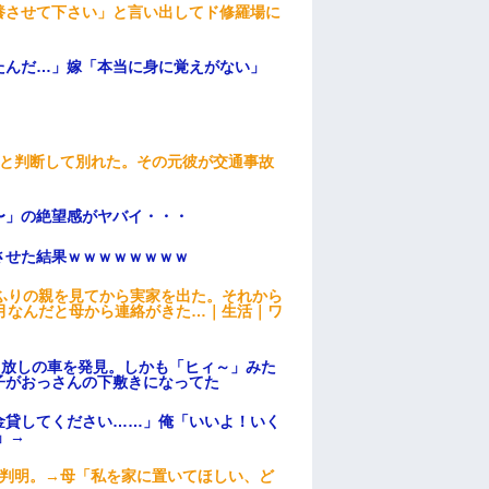
養させて下さい」と言い出してド修羅場に
たんだ…」嫁「本当に身に覚えがない」
わと判断して別れた。その元彼が交通事故
〜」の絶望感がヤバイ・・・
ンさせた結果ｗｗｗｗｗｗｗｗ
ふりの親を見てから実家を出た。それから
月なんだと母から連絡がきた…｜生活｜ワ
っ放しの車を発見。しかも「ヒィ～」みた
子がおっさんの下敷きになってた
金貸してください……」俺「いいよ！いく
」→
が判明。→母「私を家に置いてほしい、ど