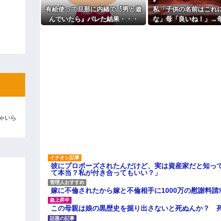
主な税金の成り立ちを調べてみ
ィギュアがヤバすぎるｗｗｗｗｗｗ
有給使って旦那に内緒で『男と遊
私「子供の名前はこれ
んでいたら』バレた結果・・・
な」母「良いね！」→
よ！」キチママ『そこに金庫があっ
「泥は出てけ！二度と来るな！」結
聞いて！ヒントは花の
→勝手に発表されて腹
彼「ちっ！」私「」
逆切れ。「何クラクション鳴らして
らｗｗｗｗｗ(※画像あり)
女子のこの動画、すげえええええｗ
車線を制限速度で走った結果
ゃいら
くる
やらかす←あまり悲しませないでく
彼にプロポーズされたんだけど、実は資産家だと知っ
て本当？私が付き合ってもいい？」
嫁に不倫されたから嫁と不倫相手に1000万の慰謝料請
この母親は娘の黒歴史を掘り出さないと死ぬんか？ 