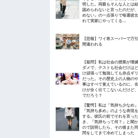
明した。両親もそんな人とは
認められないと言ったのだが
めない」の一点張りで毎週彼
れて実家にやってくる…
【悲報】ワイ将スーパーで万
間違われる
【疑問】私は社会の授業が壊
ダメで、テストも社会だけは
け頑張って勉強しても赤点ギ
だった。その歴史上の人物の
事はすべて覚えているのに、
けが全く出てこないんだけど
でだろう？
【驚愕】私は「気持ち少なめ
「気持ち多め」のような表現
する。彼氏の前でそれを言っ
き、「気持ちって何？」と聞
ので説明したら、その後また
問をしてきて冷めてしまった