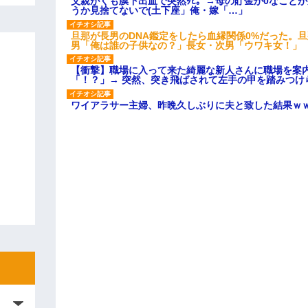
父親がくも膜下出血で突然ﾀﾋ。→母の貯金が0なこと
うか見捨てないで(土下座」俺・嫁「…」
旦那が長男のDNA鑑定をしたら血縁関係0%だった。
男「俺は誰の子供なの？」長女・次男「ウワキ女！」
【衝撃】職場に入って来た綺麗な新人さんに職場を案内
「！？」→ 突然、突き飛ばされて左手の甲を踏みつけ
ワイアラサー主婦、昨晩久しぶりに夫と致した結果ｗ