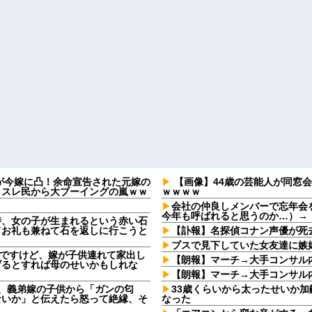
2)が今嫁に凸！余命宣告された元嫁の
【画像】44歳の芸能人が同窓
、スレ民から大ブーイングの嵐ｗｗ
ｗｗｗｗ
会社の仲良しメンバーで忘年会
今年も呼ばれると思うのか…）→
時、女の子が生まれるという赤い石
てお礼も兼ねて石を返しに行こうと
【訃報】名探偵コナン声優が死去
ブスで見下していた女友達に嫉
なんですけど、嫁が子供連れて家出し
【朗報】マーチ→大手コンサル
げるとすれば母のせいかもしれな
【朗報】マーチ→大手コンサル
日、義弟嫁の子供から「ガンの匂
33歳くらいから太ったせいか
ないか」と伝えたら怒って絶縁、そ
なった