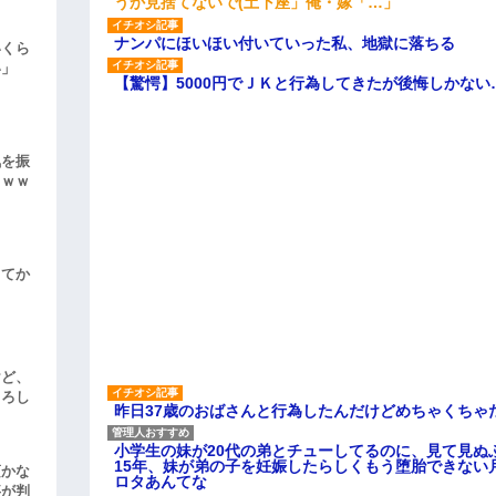
うか見捨てないで(土下座」俺・嫁「…」
ナンパにほいほい付いていった私、地獄に落ちる
いくら
い」
【驚愕】5000円でＪＫと行為してきたが後悔しかない
気を振
ｗｗｗ
してか
けど、
よろし
昨日37歳のおばさんと行為したんだけどめちゃくちゃ
小学生の妹が20代の弟とチューしてるのに、見て見ぬ
15年、妹が弟の子を妊娠したらしくもう堕胎できない
頃かな
ロタあんてな
事が判