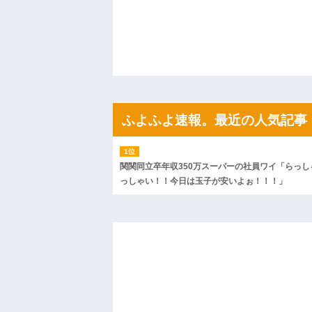
ハードオフに売っていた4万4000円のフ
「こんな高いの？ｗｗ」「逆に超安い」
私「ちょっと、人の家の金庫触らないで
たから、開けてみようとしただけ☆』義兄
果・・・
私「初めて飲む味だけどなんのお茶？」
【GIF】JSのカンチョーワロタ
後続車にクラクションを鳴らされ彼氏が
んだ！降りてこいよ！」と怒鳴りだし...
ふよふよ速報。最近の人気記事
【衝撃】報酬100万円超の治験募集がこち
【ネット騒然】惨殺されたタワマン頂き
ｗｗｗｗｗｗｗｗｗｗ
【愕然】白のクラウン俺氏、高速道路左
wwwwwwwwwwww
関関同立卒年収350万スーパーの社員ワイ「らっし
百年の恋12-899 食べた量を張り合って
っしゃい！！今日は玉子が安いよぉ！！！」
【悲報】佐藤輝明・・・２軍でも盛大に
れ