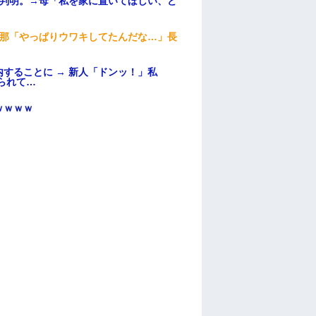
が判明。→母「私を家に置いてほしい、ど
旦那「やっぱりウワキしてたんだな…」長
することに → 新人「ドンッ！」私
られて…
ｗｗｗｗ