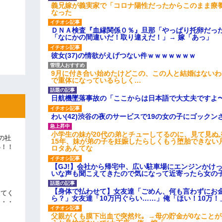
義兄嫁が義実家で「コロナ陽性だったからこのまま療
なった
ＤＮＡ検査『血縁関係０％』旦那「やっぱり托卵だっ
「なにかの間違いだ！取り違えだ！」→ 嫁「あっ」
彼女(37)の情欲がえげつない件ｗｗｗｗｗｗｗ
9月に付き合い始めたけどこの、この人と結婚はない
で重体になっているらしく…
日航機墜落事故の「ここからは日本語で大丈夫ですよ
わい(42)渋谷の夜のサービスで19の女の子にゴック
小学生の妹が20代の弟とチューしてるのに、見て見ぬ
の社
15年、妹が弟の子を妊娠したらしくもう堕胎できない
い！！
ロタあんてな
」
【GJ!】会社から帰宅中、広い駐車場にエンジンかけ
いな声も聞こえてきたので気になって近寄ったら女の
【身体で払わせて】女友達「ごめん、何も言わずにお
えてく
ら？」女友達「10万円ぐらい……」俺「ほい！10万！
・・・
父親がくも膜下出血で突然ﾀﾋ。→母の貯金が0なこと