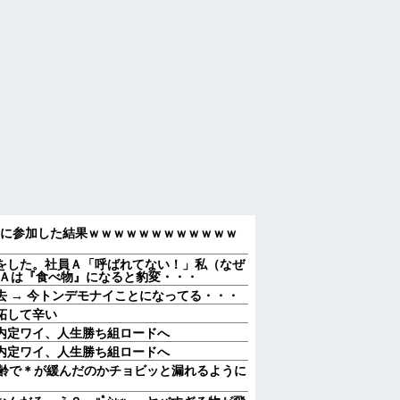
会に参加した結果ｗｗｗｗｗｗｗｗｗｗｗｗ
をした。社員Ａ「呼ばれてない！」私（なぜ
 Ａは『食べ物』になると豹変・・・
 → 今トンデモナイことになってる・・・
妬して辛い
内定ワイ、人生勝ち組ロードへ
内定ワイ、人生勝ち組ロードへ
加齢で＊が緩んだのかチョビッと漏れるように