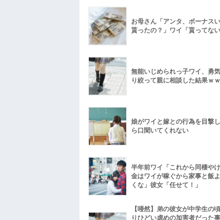
お母さん「アンタ、ボーナス
貰ったの？」ワイ「貰ってな
無能いじめられっ子ワイ、勇
り絞って親に相談した結果ｗ
娘がワイと嫁との行為を目撃
ら口聞いてくれない
半年前ワイ「これから同棲や
金はワイが稼ぐから家事と飯
くな」彼女「任せて！」
【唖然】弟の彼女が中学生の
りひどい虐めの加害者だった