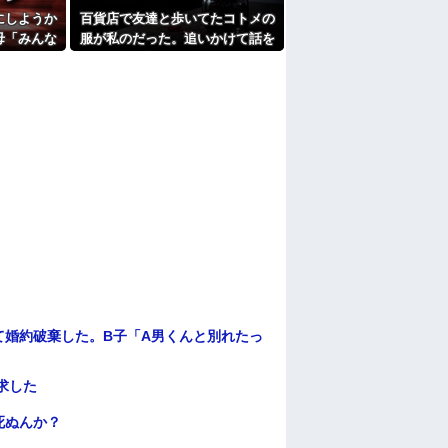
たよ
にしようか
百貨店で友達と歩いてたコトメの
母「みんな
服が私のだった。追いかけて話を
名前よ！」
したら「じゃあ脱げばいい
が立ち…
の！？」と金切り声を上げて…
て婚約破棄した。B子「A男くんと別れたっ
求した
死ぬんか？