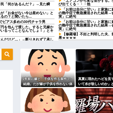
「エアコンから変な音がする。なん
レ民「何があるんだ？」→見た瞬
び出てくる・・・他
「お前は自分に甘い」と家族に
氏が「お金がない今は産めない」と
の熱中症で救急搬送された結果→
の？と聞いたら...
実」に絶句
でピアス多めの30代チャラ男
「お前は自分に甘い」と家族に
の熱中症で救急搬送された結果→
万円を包んで渡した。すると兄嫁か
実」に絶句
でいるってことなんでしょ！」とキ
【修羅場】不妊と判明した夫、
果ｗｗｗｗ
なんだけど…」→断りきれず了承し
…
33歳くらいから太ったせいか
なった
た。俺「一体何があったんだ？」嫁
【怒り】婚約者が直属の上司と
www
然ゾワッと両腕に鳥肌が出た。「や
前にドンッと突き飛ばされて…
33歳くらいから太ったせいか
なった
いい丼をポスト
相手がどんなパイプ持っている
になる？→既婚男女の約7割がまさ
 w
宮崎駿「心の穴を埋めるために
てる人、本当に醜い」←これどう
1年前に嫁と「子供を作る条件で」
真夏に現れたヘビを見
なってしまっているという事実←こ
【呆然】友人が褒められるとキ
結婚。だが嫁が子供を作れない体
いて水が欲しいのか」
Bを褒めたらキレ散らかしてBの
クーヘン売ったりTikTokライブ
だと知ったので離婚へ。
を注いだ。ヘビは夢中
コレってさ…
高校３年生の女です。家が嫌い
を消し…
す
んと納税してくれないとこうなっち
 w w
旦那の祖父が亡くなった。私「
「余計な出費すんな。そんなもん
うとしてる」私「ちょうどいい、そ
っ…」