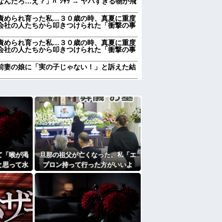
だろ…え？」ﾊﾟｼｬｯ → ヤバすぎる物が飛
責められ育った私…３０歳の時、真夏に重度
会社の人たちから叩きつけられた「衝撃の事
責められ育った私…３０歳の時、真夏に重度
会社の人たちから叩きつけられた「衝撃の事
前妻の娘に「実の子じゃない！」と訴えた結
加齢で＊が緩んだのかチョビッと漏れるように
浮気発覚！会社を辞めるハメになった件
加齢で＊が緩んだのかチョビッと漏れるように
かも知れないのに…
、交配を重ねた毛虫みたいな小さな犬を連れ
思う？
て「喉が渇
旦那の祖父が亡くなった。私「エ
レる国立大卒生活保護受給者友人。ちょっと
と思って水
プロン持って行った方がいいよ
職場に電話したらしく…
で飲んで姿
ね」旦那「余計な出費すんな。そ
すぎて家を出て現在養護施設で暮らしていま
んなもん買うなら今後一切金を出
さねぇぞ」私「えっ…」
エプロン持って行った方がいいよね」旦那
買うなら今後一切金を出さねぇぞ」私「え