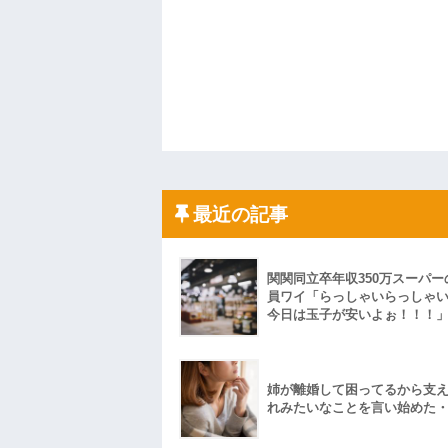
最近の記事
関関同立卒年収350万スーパー
員ワイ「らっしゃいらっしゃ
今日は玉子が安いよぉ！！！
姉が離婚して困ってるから支
れみたいなことを言い始めた