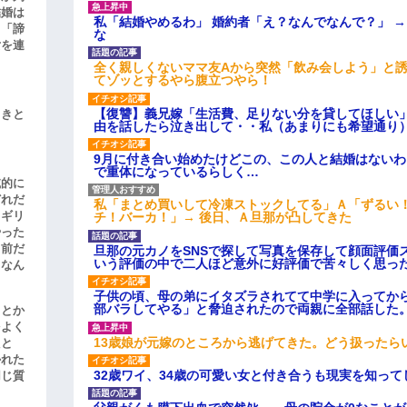
結婚は
私「結婚やめるわ」 婚約者「え？なんでなんで？」 
、「諦
な
女を連
全く親しくないママ友Aから突然「飲み会しよう」と
てゾッとするやら腹立つやら！
【復讐】義兄嫁「生活費、足りない分を貸してほしい」
引きと
由を話したら泣き出して・・私（あまりにも希望通り
9月に付き合い始めたけどこの、この人と結婚はない
で重体になっているらしく…
滅的に
どれだ
私「まとめ買いして冷凍ストックしてる」Ａ「ずるい
リギリ
チ！バーカ！」→ 後日、Ａ旦那が凸してきた
やった
名前だ
旦那の元カノをSNSで探して写真を保存して顔面評価
いう評価の中で二人ほど意外に好評価で苦々しく思っ
、なん
子供の頃、母の弟にイタズラされてて中学に入ってか
部バラしてやる」と脅迫されたので両親に全部話した
」とか
をよく
13歳娘が元嫁のところから逃げてきた。どう扱ったら
たと
かれた
32歳ワイ、34歳の可愛い女と付き合うも現実を知っ
同じ質