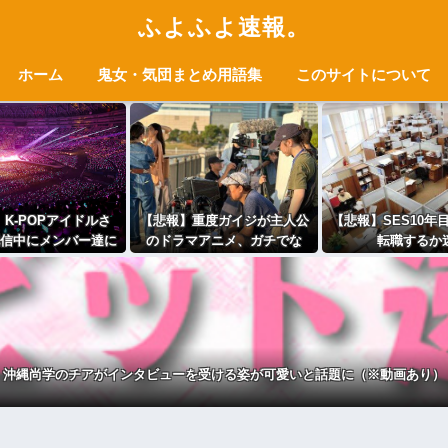
ふよふよ速報。
ホーム
鬼女・気団まとめ用語集
このサイトについて
K-POPアイドルさ
【悲報】重度ガイジが主人公
【悲報】SES10年
信中にメンバー達に
のドラマアニメ、ガチでな
転職するか
を弄られてしまう
い・・・・・・・・・
う・・・・・・
沖縄尚学のチアがインタビューを受ける姿が可愛いと話題に（※動画あり）