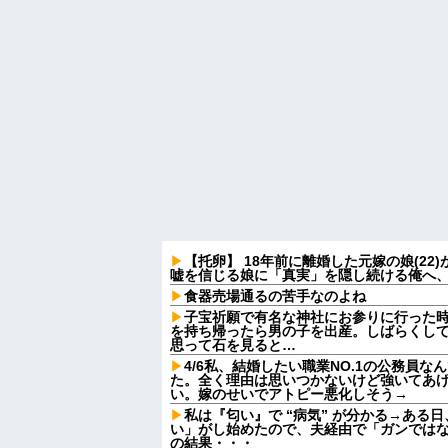
【托卵】 18年前に離婚した元嫁の娘(2
嘘を信じる娘に「真実」を隠し続ける俺へ
食器売場通るの苦手なのよね
子宝祈願で有名な神社にお参りに行った
を持ち帰ったら男の子を出産。しばらくし
思って石を見ると…
4/6私、結婚したい職業NO.1の公務員
た。全く理由は思いつかないけど強いてあ
い。嫁のせいでアトピー悪化しそう→
私は『匂い』で “病気” が分かる→ある
い」がし始めたので、夫経由で「ガンでは
の結果・・・