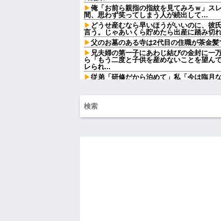
俺「お前ら親指の指紋を見てみろｗ」ス
間、思わず笑ってしまう人が続出して…
どうせ産むなら早いほうがいいのに、彼
言う。じゃあいくら貯めたら出産に踏み切れる
父のお墓のある寺は2代目の住職が茶金髪
兄夫婦の第一子にあわじ結びの金封に一
ら「もう二度と子供を産めないことを望ん
レられ...
従弟「研修だから泊めて」私「今は臨月
たら、さらに図々しい要求まで飛び出して
出張から帰ったら、嫁の顔が青ざめてい
「…」→子供たちに話を聞くと…
賃貸物件を内覧中、ベランダに出たら突
っぱりこの部屋嫌だ」と思った瞬間、体が
シャウエッセン公式、またこういうので
【驚愕】SNSで異性とやりとり《不倫》
かの『こう』回答してしまうw w w w w w w
ダイアンのじゃない方がユースケさんに
れ
【衝撃】ジャンポケ斉藤の被害女性「バウム
しててムカついたから示談しなかった」←
【怒報】国税庁「あのさぁ！君らがちゃ
ゃうけどどうする？！」←これw w w w w w
母「おばあちゃんが従兄弟と結婚させよ
の話利用するわ」→3日後にまさかの展開…