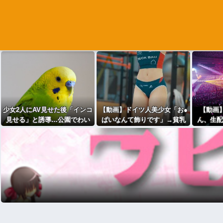
少女2人にAV見せた後「インコ
【動画】ドイツ人美少女「お●
【動画】
見せる」と誘導…公園でわい
ぱいなんて飾りです」→貧乳
ん、生配
せつ 75歳男逮捕
でも次元が違うと話題に
チクビ