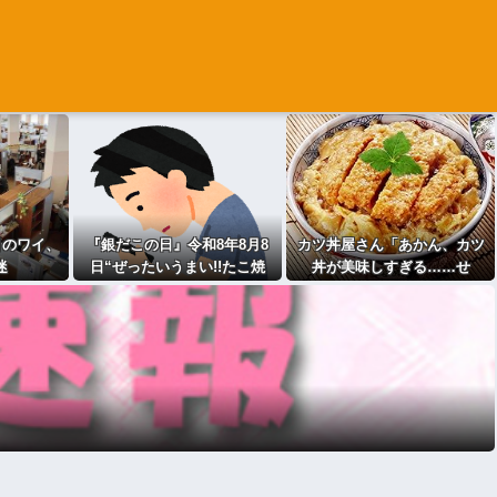
目のワイ、
『銀だこの日』令和8年8月8
カツ丼屋さん「あかん、カツ
迷
日“ぜったいうまい!!たこ焼
丼が美味しすぎる……せ
・・・
を、1舟88円（税込）で販売へ
や！」