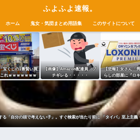
ふよふよ速報。
ホーム
鬼女・気団まとめ用語集
このサイトについて
「宝くじの1番賢い買
【画像】Amazon配達員、ブ
【悲報】女さん「
これｗｗｗｗｗｗｗ
チギレる・・・・・
らしの部屋に『ロ
ｗｗｗ
が置いてあったら
す」
する「自分の頭で考えない子」。すぐ検索が当たり前に 「タイパ」至上主義