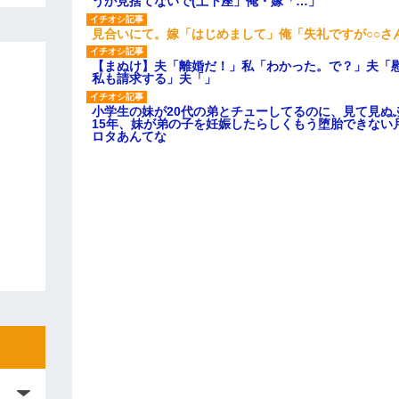
うか見捨てないで(土下座」俺・嫁「…」
見合いにて。嫁「はじめまして」俺「失礼ですが○○さ
【まぬけ】夫「離婚だ！」私「わかった。で？」夫「
私も請求する」夫「」
小学生の妹が20代の弟とチューしてるのに、見て見ぬ
15年、妹が弟の子を妊娠したらしくもう堕胎できない
ロタあんてな