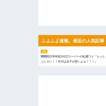
間、村が大変なことになっていて…
ハードオフに売っていた4万4000円のフ
「こんな高いの？ｗｗ」「逆に超安い」
私「ちょっと、人の家の金庫触らないで
たから、開けてみようとしただけ☆』義兄
果・・・
私「初めて飲む味だけどなんのお茶？」
【GIF】JSのカンチョーワロタ
後続車にクラクションを鳴らされ彼氏が
んだ！降りてこいよ！」と怒鳴りだし...
ふよふよ速報。最近の人気記事
【衝撃】報酬100万円超の治験募集がこち
【ネット騒然】惨殺されたタワマン頂き
ｗｗｗｗｗｗｗｗｗｗ
【愕然】白のクラウン俺氏、高速道路左
関関同立卒年収350万スーパーの社員ワイ「らっし
wwwwwwwwwwww
っしゃい！！今日は玉子が安いよぉ！！！」
百年の恋12-899 食べた量を張り合って
【悲報】佐藤輝明・・・２軍でも盛大に
れ