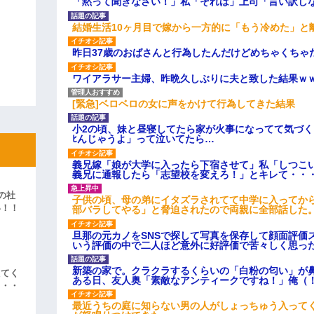
「黙って聞きなさい！」私「それは」上司「言い訳し
結婚生活10ヶ月目で嫁から一方的に「もう冷めた」と
昨日37歳のおばさんと行為したんだけどめちゃくちゃ
ワイアラサー主婦、昨晩久しぶりに夫と致した結果ｗ
[緊急]ベロベロの女に声をかけて行為してきた結果
小2の頃、妹と昼寝してたら家が火事になってて気づく
ﾋんじゃうよ」って泣いてたら…
義兄嫁「娘が大学に入ったら下宿させて」私「しつこい
義兄に通報したら「志望校を変えろ！」とキレて・・
の社
子供の頃、母の弟にイタズラされてて中学に入ってか
い！！
部バラしてやる」と脅迫されたので両親に全部話した
」
旦那の元カノをSNSで探して写真を保存して顔面評価
いう評価の中で二人ほど意外に好評価で苦々しく思っ
新築の家で。クラクラするくらいの「白粉の匂い」が
えてく
ある日、友人奥「素敵なアンティークですね！」俺（
・・・
最近うちの庭に知らない男の人がしょっちゅう入って