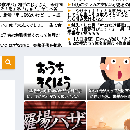
警察呼ぶ」相手のおばさん「今時間
14万のクレカの支払いがあるの
！怒」私「はぁ？」そこへ警...
「やりますよ！」と返事だけは
」新婦「申し訳ないけど…」→披
しても放置→引き取ろうとすると
なら引き受けるなよ・・・
さい」俺「大丈夫でしょ」→生で食
鍵失くした男「45分だけ部屋
理です（警察呼びます）」→男「
不審者で草ｗｗｗ
に子供の勉強机置くのって無理だ
【人口激変】日本人が減り「外
市 2位横浜市 3位名古屋市 4位
でいたはずなのに、突然子供を拒絶
彼と婚約指輪を見に行った。 
で。最大で90万円かな…」 80万
嫁がキレ出した。嫁はどうしても女
い………負け組って感じで他
鍵失くした男「45分だけ部屋
らんわ！二袋作ったろ！」→結果ｗ
理です（警察呼びます）」→男「
不審者で草ｗｗｗ
て1発目に回したらコレw」←こw
夫も私も10連休。あれもしたいこ
たら、義妹が出来婚で5月4日に
う言うのでいいんだよが目一杯詰ま
絡が…
職場全員が長崎の出島を知らな
約3万円が入ってた財布
お盆になると旦那の祖父母宅に
ｗｗｗｗｗｗｗｗｗｗｗｗｗｗｗｗ
いいよ」って言うんだけどトメに
い。逆に私が変な人扱いされた、
に届けた私。警察から
ねりけしで作った正露丸を飲ま
一般常識だと思ってたのに
その金が私のものになった
になる？→既婚男女の約7割がまさ
顔で返された
 w
【驚愕】サークルで付き合った
円）、流石にアレすぎて賛否両論の
来たんだがｗｗｗｗ
転校生と仲良くなってその子の
たよ」→どうぶつの森を開いた瞬
真があった