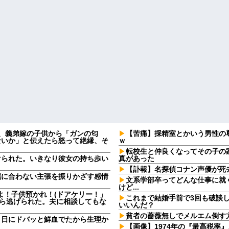
日、義弟嫁の子供から「ガンの匂
【苦痛】採精室とかいう男性の
ないか」と伝えたら怒って絶縁、そ
ｗ
転校生と仲良くなってその子の
けられた。いきなり彼女の持ち歩い
真があった
【訃報】名探偵コナン声優が死去
屈に合わない主張を振りかざす感情
文系学部卒ってどんな仕事に就
・
けど...
よ！子供預かれ！(ドアケリー！」
これまで結婚手前で3回も破談
たら逃げられた。夫に相談してもな
いいんだ？
貧者の薔薇無しでメルエム倒す
９日にドバッと鮮血でたから生理か
【画像】1974年の『最高税率