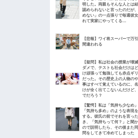
明した。両親もそんな人とは
認められないと言ったのだが
めない」の一点張りで毎週彼
れて実家にやってくる…
【悲報】ワイ将スーパーで万
間違われる
【疑問】私は社会の授業が壊
ダメで、テストも社会だけは
け頑張って勉強しても赤点ギ
だった。その歴史上の人物の
事はすべて覚えているのに、
けが全く出てこないんだけど
でだろう？
【驚愕】私は「気持ち少なめ
「気持ち多め」のような表現
する。彼氏の前でそれを言っ
き、「気持ちって何？」と聞
ので説明したら、その後また
問をしてきて冷めてしまった