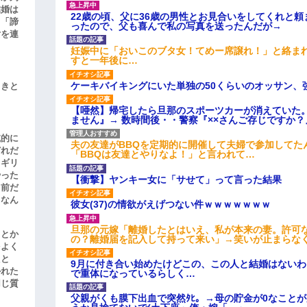
結婚は
22歳の頃、父に36歳の男性とお見合いをしてくれと
、「諦
ったので、父も喜んで私の写真を送ったんだが→
女を連
妊娠中に「おいこのブタ女！てめー席譲れ！」と絡ま
すと一年後に…
ケーキバイキングにいた単独の50くらいのオッサン、
引きと
【唖然】帰宅したら旦那のスポーツカーが消えていた
ません』→ 数時間後・・警察『××さんご存じですか？
滅的に
夫の友達がBBQを定期的に開催して夫婦で参加してた
どれだ
「BBQは友達とやりなよ！」と言われて…
リギリ
やった
【衝撃】ヤンキー女に「サせて」って言った結果
名前だ
、なん
彼女(37)の情欲がえげつない件ｗｗｗｗｗｗｗ
旦那の元嫁「離婚したとはいえ、私が本来の妻。許可
」とか
の？離婚届を記入して持って来い」→笑いが止まらな
をよく
たと
9月に付き合い始めたけどこの、この人と結婚はない
かれた
で重体になっているらしく…
同じ質
父親がくも膜下出血で突然ﾀﾋ。→母の貯金が0なこと