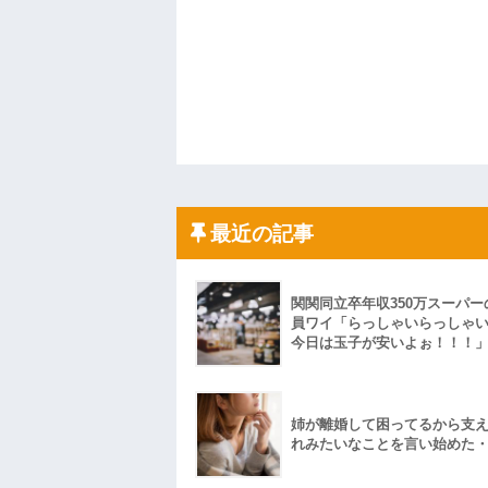
最近の記事
関関同立卒年収350万スーパー
員ワイ「らっしゃいらっしゃ
今日は玉子が安いよぉ！！！
姉が離婚して困ってるから支
れみたいなことを言い始めた