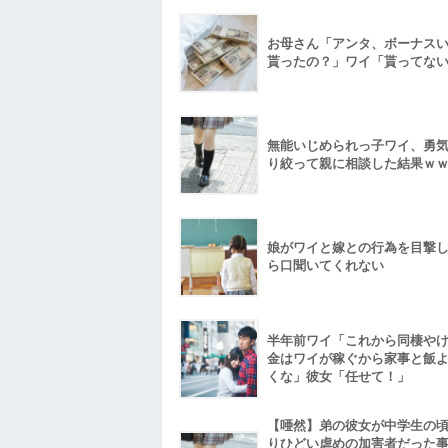
お母さん「アンタ、ボーナス
貰ったの？」ワイ「貰ってな
無能いじめられっ子ワイ、勇
り絞って親に相談した結果ｗ
娘がワイと嫁との行為を目撃
ら口聞いてくれない
半年前ワイ「これから同棲や
金はワイが稼ぐから家事と飯
くな」彼女「任せて！」
【唖然】弟の彼女が中学生の
りひどい虐めの加害者だった