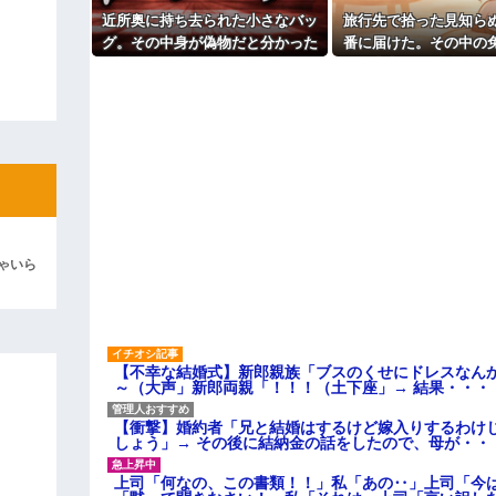
パートの面接で号泣しながら「
近所奥に持ち去られた小さなバッ
旅行先で拾った見知ら
ィギュアがヤバすぎるｗｗｗｗｗｗ
す」って熱弁してた人がいた
グ。その中身が偽物だと分かった
番に届けた。その中の
主な税金の成り立ちを調べてみ
よ！」キチママ『そこに金庫があっ
時、どんな顔をするのか楽しみ
た警察官から「これ、
「泥は出てけ！二度と来るな！」結
で…
ないですか」と言
彼「ちっ！」私「」
逆切れ。「何クラクション鳴らして
らｗｗｗｗｗ(※画像あり)
女子のこの動画、すげえええええｗ
車線を制限速度で走った結果
ゃいら
くる
やらかす←あまり悲しませないでく
【不幸な結婚式】新郎親族「ブスのくせにドレスなん
～（大声」新郎両親「！！！（土下座」→ 結果・・・
【衝撃】婚約者「兄と結婚はするけど嫁入りするわけ
しょう」→ その後に結納金の話をしたので、母が・・
上司「何なの、この書類！！」私「あの‥」上司「今