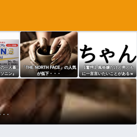
男の一人暮
「THE NORTH FACE」の人気
【驚愕】風俗嬢だけど男ども
キソニン』
が低下・・・
に一言言いたいことがあるｗ
浮気確定で
ｗｗｗｗｗｗｗｗwwww
・・・