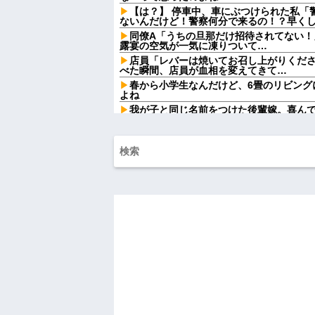
【は？】 停車中、車にぶつけられた私「
ないんだけど！警察何分で来るの！？早くしろ
同僚A「うちの旦那だけ招待されてない！
露宴の空気が一気に凍りついて…
店員「レバーは焼いてお召し上がりくだ
べた瞬間、店員が血相を変えてきて…
春から小学生なんだけど、6畳のリビング
よね
我が子と同じ名前をつけた後輩嫁。喜ん
するようになり…
お腹の中にいる子供が男だと判明したら
が欲しかったらしく...
【悲報】 ワイ「ラーメン一袋だけじゃ足
ｗｗ
【爆笑動画】ママさん「新しい洗濯機買っ
れwはw w w w w w w w w w
【画像】令和最新版の宇垣美里さん←こ
ってると話題にw w w w w w w w w
移民ベトナム女達の宅飲み、レベチｗｗ
ｗｗｗｗｗｗ
【驚愕】SNSで異性とやりとり《不倫》
かの『こう』回答してしまうw w w w w w w
【画像】ディズニーのおいなり巻（600
大炎上をしてしまうw w w w w w w
俺「ゲーム機どこ？」親「ちょっと借り