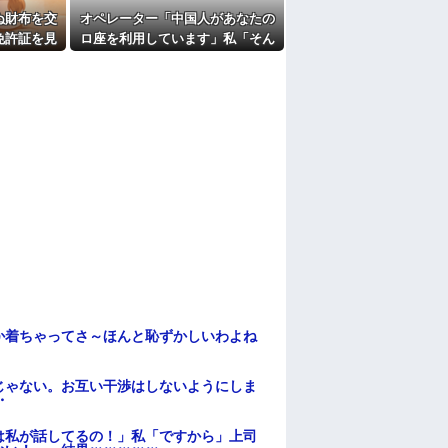
ここもダメだったらもう食べていけないんで
ぬ財布を交
オペレーター「中国人があなたの
免許証を見
ロ座を利用しています」私「そん
たよ
あなたじゃ
なはずない！」→Amazonで買い
われ…
物をした後、とんでもない事態
に…
か着ちゃってさ～ほんと恥ずかしいわよね
じゃない。お互い干渉はしないようにしま
・
は私が話してるの！」私「ですから」上司