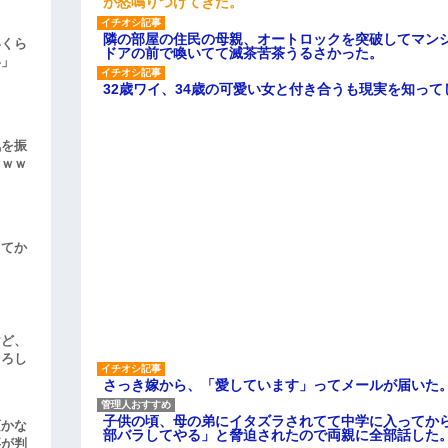
が怒鳴りつけてきた。
隣の部屋の住民の母親、オートロックを突破してマン
いくら
ドアの前で喚いてて滅茶苦茶うるさかった。
い」
32歳ワイ、34歳の可愛い女と付き合うも現実を知っ
気を振
ｗｗｗ
してか
けど、
よろし
さっき嫁から、「愛しています」ってメールが届いた
子供の頃、母の弟にイタズラされてて中学に入ってか
頃かな
部バラしてやる」と脅迫されたので両親に全部話した
事が判