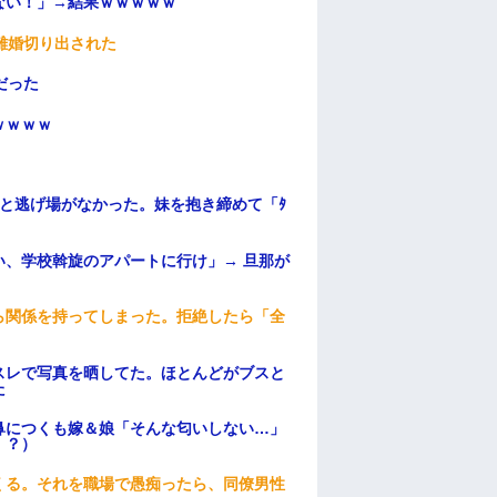
ない！」→結果ｗｗｗｗｗ
離婚切り出された
だった
ｗｗｗｗ
と逃げ場がなかった。妹を抱き締めて「ﾀ
、学校斡旋のアパートに行け」→ 旦那が
・
ら関係を持ってしまった。拒絶したら「全
。
スレで写真を晒してた。ほとんどがブスと
た
鼻につくも嫁＆娘「そんな匂いしない…」
！？）
くる。それを職場で愚痴ったら、同僚男性