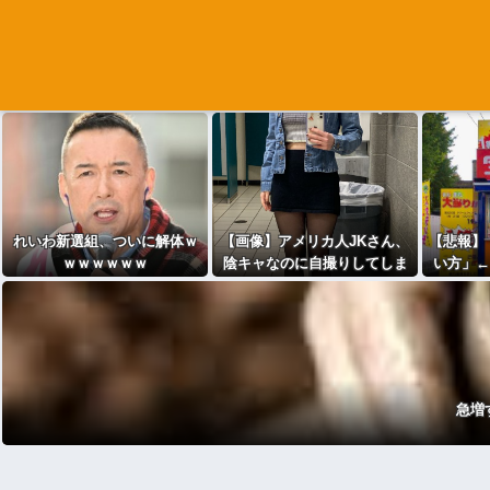
れいわ新選組、ついに解体ｗ
【画像】アメリカ人JKさん、
【悲報】
ｗｗｗｗｗｗ
陰キャなのに自撮りしてしま
い方」←
うｗｗｗwｗｗｗｗｗｗｗｗ
急増