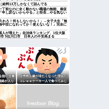
に給料13万しかなくて詰んでる
一丁前なのに全く動かない職場の無能、催促
「申し訳ないからやる」と拒否…やる気ない
に入れろ！何もしないから！」→女子大生「無
熱中症になれってか！使えないな！」完全に
国人が増えた」自治体ランキング、1位大阪
京都市 5位川口市 日本人の不安高まる
店員「ご予算は？」 彼氏「80万円くらい
w 私の価値は80万かwww なんか悔し
に入れろ！何もしないから！」→女子大生「無
熱中症になれってか！使えないな！」完全に
れもしたいと2人でｷｬｯｷｬｳﾌﾌと計画立てて
顔合わせするから「兄ちゃんヨロシク」って連
を拾い交番
【愕然】嫁が冷たくなった理由が
５泊くらいさせられる。旦那は「行かなくて
誘われると断れなくなってしまう
連絡が入り
コレｗｗケーキ一人で食べてみじ
せたら｢すっげー効いた。サンキューな｣と笑
結果...
めって言われてた・・・
男が既婚者だった！しかも妻から直接電話が
家に遊びに行ったら私が小さい頃に撮った写