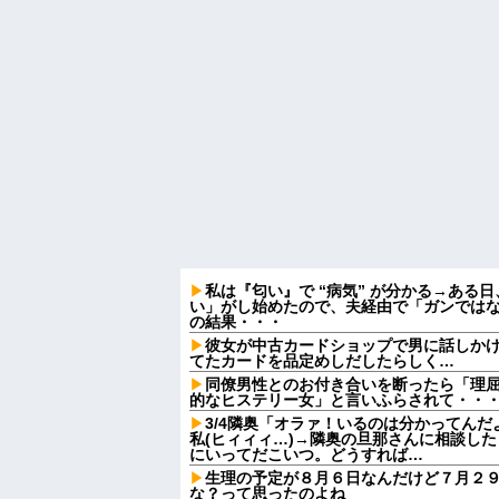
私は『匂い』で “病気” が分かる→ある
い」がし始めたので、夫経由で「ガンでは
の結果・・・
彼女が中古カードショップで男に話しか
てたカードを品定めしだしたらしく…
同僚男性とのお付き合いを断ったら「理
的なヒステリー女」と言いふらされて・・
3/4隣奥「オラァ！いるのは分かってんだ
私(ヒィィィ…)→隣奥の旦那さんに相談し
にいってだこいつ。どうすれば…
生理の予定が８月６日なんだけど７月２
な？って思ったのよね