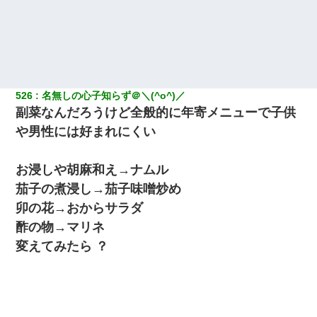
彼にプロポーズされたんだけど、実は資産家だと知って婚約破棄
した。B子「A男くんと別れたって本当？私が付き合ってもい
い？」
ワイアラサー主婦、昨晩久しぶりに夫と致した結果ｗｗｗｗｗ
526
名無しの心子知らず＠＼(^o^)／
副菜なんだろうけど全般的に年寄メニューで子供
とっさに女児を捕まえたら変質者扱いされた。母親「あっち行っ
てよ！気持ち悪い！（ｼｯｼｯ」→ 後日、俺を見つけた母親がすっ飛
や男性には好まれにくい
んできて・・・
お浸しや胡麻和え→ナムル
書店「息子さんが万引きしました」私「はっ？(息子目の前にいる
し…)うちの子ではないので迎えに行きません」→息子を名乗って
茄子の煮浸し→茄子味噌炒め
た人物の正体が判明するも・・・
卯の花→おからサラダ
酢の物→マリネ
近所のお寺に住み込みで手伝いしてる知的障害のオッサンがい
た。ある日、オッサンが火かき棒を持って顔を真っ赤にしながら
変えてみたら ？
走り回っていて…
【衝撃】職場に入って来た綺麗な新人さんに職場を案内すること
に → 新人「ドンッ！」私「！？」→ 突然、突き飛ばされて左手
の甲を踏みつけられて…