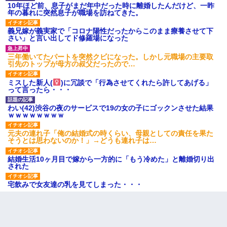
10年ほど前、息子がまだ年中だった時に離婚したんだけど、一昨
年の暮れに突然息子が職場を訪ねてきた。
義兄嫁が義実家で「コロナ陽性だったからこのまま療養させて下
さい」と言い出してド修羅場になった
三年働いてたパートを突然クビになった。しかし元職場の主要取
引先のトップが母方の叔父だったので…
ミスした新人(
)に冗談で「行為させてくれたら許してあげる」
って言ったら・・・
わい(42)渋谷の夜のサービスで19の女の子にゴックンさせた結果
ｗｗｗｗｗｗｗｗ
元夫の連れ子「俺の結婚式の時くらい、母親としての責任を果た
そうとは思わないのか！」→どうも連れ子は…
結婚生活10ヶ月目で嫁から一方的に「もう冷めた」と離婚切り出
された
宅飲みで女友達の乳を見てしまった・・・