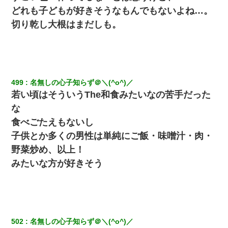
（あまりにも希望通り）
どれも子どもが好きそうなもんでもないよね…。
切り乾し大根はまだしも。
わい(42)渋谷の夜のサービスで19の女の子にゴックンさせた結果
ｗｗｗｗｗｗｗｗ
【衝撃】ある工場に配属すると、女の人がみんな退職してしま
う。会社「仕事がハードだし田舎で娯楽も少ないからキツイの
か…」→ 実際は違った
499
名無しの心子知らず＠＼(^o^)／
若い頃はそういうThe和食みたいなの苦手だった
俺「初対面でなに言ったか覚えてる？」嫁「臭いんだよ！キモオ
な
タ？だっけ？」俺「だいたい合ってる。で、なんで告白してきた
の？」→
食べごたえもないし
子供とか多くの男性は単純にご飯・味噌汁・肉・
３２歳俺「ずっと好きでした！！付き合って下さい！」 ２５歳
野菜炒め、以上！
彼女「うん！！絶対幸せになろうね！！！！」 → ７年後ｗｗ
ｗｗｗ
みたいな方が好きそう
友人とふたりで山口に旅行した時の事。レンタカーを借りて山の
中の道を走っていたら、突然ガガッ！って音がして…
[緊急]ベロベロの女に声をかけて行為してきた結果
502
名無しの心子知らず＠＼(^o^)／