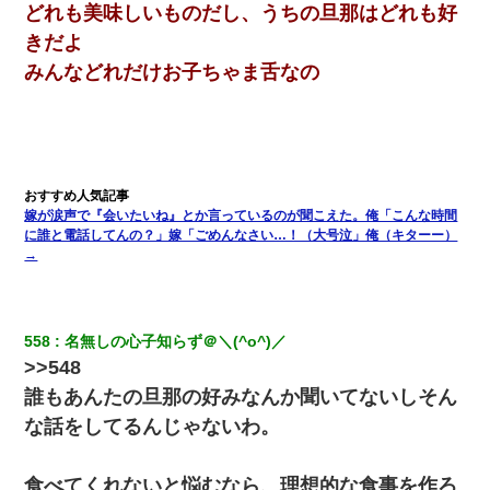
どれも美味しいものだし、うちの旦那はどれも好
きだよ
みんなどれだけお子ちゃま舌なの
嫁が涙声で『会いたいね』とか言っているのが聞こえた。俺「こんな時間
に誰と電話してんの？」嫁「ごめんなさい…！（大号泣」俺（キターー）
→
558
名無しの心子知らず＠＼(^o^)／
>>548
誰もあんたの旦那の好みなんか聞いてないしそん
な話をしてるんじゃないわ。
食べてくれないと悩むなら、理想的な食事を作ろ