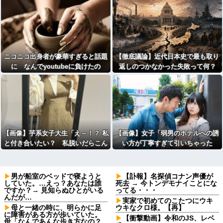
ニコニコ出身者が豪華すぎると話題
【徹底議論】近代日本史で最も取り
に なんでyoutubeに負けたの
返しのつかなかった失敗って何？
か・・・
【画像】芋系女子大生「え～！？ 私
【画像】女子「弱男のホテルへの誘
と付き合いたい？ 私脱いだらこん
い方が丁寧すぎて引いちゃった
なんだけどいいの…？
」
（笑）」⇒ｗ
男が船室のベッドで寝ようと
【訃報】名探偵コナン声優が
していた。…えっ？あなたは誰
死去 → 今トンデモナイことにな
ですか？→ 見知らぬひとがいる
ってる・・・
んだが…
実家で初めてのこたつにウキ
母と一緒の時に、明らかに足
ウキなクロ様。【再】
に障害がある方が歩いていた。
【衝撃動画】令和のJS、レベ
母「なんであんな歩き方なの？