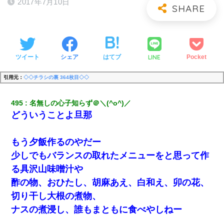
2017年7月10日
LINE
ツイート
シェア
はてブ
Pocket
引用元：
◇◇チラシの裏 364枚目◇◇
495
名無しの心子知らず＠＼(^o^)／
どういうことよ旦那
もう夕飯作るのやだー
少しでもバランスの取れたメニューをと思って作
る具沢山味噌汁や
酢の物、おひたし、胡麻あえ、白和え、卯の花、
切り干し大根の煮物、
ナスの煮浸し、誰もまともに食べやしねー