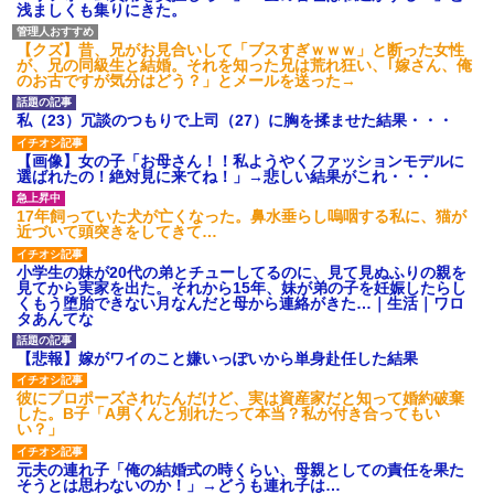
浅ましくも集りにきた。
あり)
【ネット騒然】惨殺されたタ
【クズ】昔、兄がお見合いして「ブスすぎｗｗｗ」と断った女性
ワマン頂き女子のこの動画、す
が、兄の同級生と結婚。それを知った兄は荒れ狂い、｢嫁さん、俺
げえええええｗｗｗｗｗｗｗｗ
のお古ですが気分はどう？」とメールを送った→
ｗｗｗ
【愕然】白のクラウン俺氏、
高速道路左車線を制限速度で走
私（23）冗談のつもりで上司（27）に胸を揉ませた結果・・・
った結果wwwwwwwwwwww
百年の恋12-899 食べた量を
【画像】女の子「お母さん！！私ようやくファッションモデルに
張り合ってくる
選ばれたの！絶対見に来てね！」→悲しい結果がこれ・・・
【悲報】佐藤輝明・・・２軍
でも盛大にやらかす←あまり悲
17年飼っていた犬が亡くなった。鼻水垂らし嗚咽する私に、猫が
しませないでくれ
近づいて頭突きをしてきて…
小学生の妹が20代の弟とチューしてるのに、見て見ぬふりの親を
見てから実家を出た。それから15年、妹が弟の子を妊娠したらし
くもう堕胎できない月なんだと母から連絡がきた…｜生活｜ワロ
タあんてな
【悲報】嫁がワイのこと嫌いっぽいから単身赴任した結果
彼にプロポーズされたんだけど、実は資産家だと知って婚約破棄
した。B子「A男くんと別れたって本当？私が付き合ってもい
い？」
元夫の連れ子「俺の結婚式の時くらい、母親としての責任を果た
そうとは思わないのか！」→どうも連れ子は…