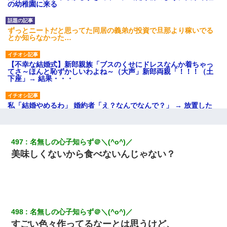
の幼稚園に来る
ずっとニートだと思ってた同居の義弟が投資で旦那より稼いでる
とか知らなかった…
【不幸な結婚式】新郎親族「ブスのくせにドレスなんか着ちゃっ
てさ～ほんと恥ずかしいわよね～（大声」新郎両親「！！！（土
下座」→ 結果・・・
私「結婚やめるわ」 婚約者「え？なんでなんで？」 → 放置した
結果…｜生活｜ワロタあんてな
デパートの外商『私さんだと名乗る女が、ツケで宝石を買おうと
497
名無しの心子知らず＠＼(^o^)／
していて…』私「！？」→ 翌日。ママ友たちの様子が微妙におか
美味しくないから食べないんじゃない？
しくなり・・・
最近うちの庭に知らない男の人がしょっちゅう入ってくる。それ
を職場で愚痴ったら、同僚男性が怒鳴りつけてきた。
498
名無しの心子知らず＠＼(^o^)／
【復讐】義兄嫁「生活費、足りない分を貸してほしい」私「貸す
わけないでしょｗｗｗｗ」→ 理由を話したら泣き出して・・私
すごい色々作ってるなーとは思うけど、