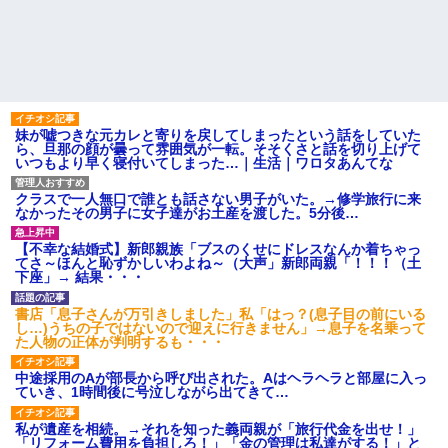
【画像】俺たちの姫、佳子さ
ど、「～とか～」「～とか考え
まのお気に入りのドレスがこち
て～」と何度も言ってたのが耳
らです←コレは可愛過ぎるw w
に残ってしまった
w w w w w w
iPadを盗まれた話
エネ夫に離婚を突きつけたら
私の職場(法律事務所)に乗り込ん
彼氏「俺の親は毒親。だから
できた 堂々と「離婚の法律相談
結婚しても一切関わらなくてい
です。母の薦めでこちらに参り
い」私「うん」彼氏「そのかわ
ました」と言っているが、...
り俺もお前の親と一切関わらな
妹が嘘つきな元カレと寄りを戻してしまったという話をしていた
い。結婚の挨拶にも行かない」
ハードオフに売っていた4万
ら、旦那の顔が曇って雰囲気が一転。そそくさと話を切り上げて
私「えっ」
4000円のフィギュアがヤバすぎ
いつもより早く寝付いてしまった…｜生活｜ワロタあんてな
るｗｗｗｗｗｗ「こんな高い
子どもが中学受験してる知り
の？ｗｗ」「逆に超安い」
合い、たくさん受けさせてるけ
クラスで一人無口で誰とも話さない男子がいた。→修学旅行に来
ど合格したの通えない距離の学
私「ちょっと、人の家の金庫
なかったその男子に女子達がお土産を渡した。5分後…
校だけらしい
触らないでよ！」キチママ『そ
こに金庫があったから、開けて
主な税金の成り立ちを調べて
みようとしただけ☆』義兄「泥
みたよ
【不幸な結婚式】新郎親族「ブスのくせにドレスなんか着ちゃっ
は出てけ！二度と来るな！」結
てさ～ほんと恥ずかしいわよね～（大声」新郎両親「！！！（土
果・・・
下座」→ 結果・・・
私「初めて飲む味だけどなん
のお茶？」彼「ちっ！」私「」
書店「息子さんが万引きしました」私「はっ？(息子目の前にいる
し…)うちの子ではないので迎えに行きません」→息子を名乗って
【GIF】JSのカンチョーワロ
た人物の正体が判明するも・・・
タ
後続車にクラクションを鳴ら
中途採用のAが部長から呼び出された。Aはヘラヘラと部屋に入っ
され彼氏が逆切れ。「何クラク
ていき、1時間後に号泣しながら出てきて…
ション鳴らしてんだ！降りてこ
いよ！」と怒鳴りだし...
私が遺産を相続。→それを知った義両親が「旅行代金を出せ！」
【衝撃】報酬100万円超の治験
「リフォーム費用を負担しろ！」「金の管理は私達がする！」と
募集がこちらｗｗｗｗｗ(※画像