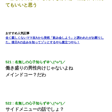
てもいいと思う
私が遺産を相続。→それを知った義両親が「旅行代金を出せ！」
「リフォーム費用を負担しろ！」「金の管理は私達がする！」と
浅ましくも集りにきた。
元旦那から復縁要請。息子「最新型のiPhoneも買えない貧乏は嫌
だ、再婚して」私「なら父親と暮らせ」息子「やった＾＾」私
（もう手遅れだったんだな…）
全く親しくないママ友Aから突然「飲み会しよう」と誘われたがお断りし
た。後日Aの企みを知ってゾッとするやら腹立つやら！
夫に癌の余命宣告。その闘病中に長女から信じられない言葉を受
けた
521
名無しの心子知らず＠＼(^o^)／
今日夫の実家に泊ったんだけど、朝起きたら股間がなんかモッコ
リしてた
働き盛りの男性向けじゃないよね
メインドコー？だわ
私『貯金貯まったし、やっと家建てられるね！』夫「実家を二世
帯住宅にした。それに貯金使った」→私『離婚しよう』夫「え
っ」私『使った貯金はあげるから』→すると…
彼氏の家に泊まる事になり、ゲームで盛り上がってさぁ寝よう！
522
名無しの心子知らず＠＼(^o^)／
と電気を消すとミシッって音が…彼「ちょっと待ってて」→勢い
よくドアを開けるとなんと…
サイドメニューの話でしょ？