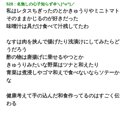
528
名無しの心子知らず＠＼(^o^)／
｢昨日はお兄ちゃんと一緒にお風呂に入っちゃった～｣とか毎日兄
私はレタスちぎったのとかきゅうりやミニトマト
の話をしていたA子が事故で亡くなった。→Ａ子のお母さんの話に
そのままかじるのが好きだった
驚愕…
味噌汁は具だけ食べて汁残してたわ
なすは肉を挟んで揚げたり浅漬けにしてみたらど
うだろう
酢の物は唐揚げに乗せるやつとか
きゅうりみたいな野菜はツナと和えたり
青菜は煮浸しやゴマ和えで食べないならソテーか
な
健康考えて手の込んだ和食作ってるのはすごく伝
わる