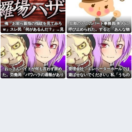
嫁からマジで離婚を切り出さ
三昧。浮気発覚後、我慢の限界
れている。俺がネトゲしすぎて
で他の女性とスピード婚した結
全くかまわなかったのが原因ら
果ｗｗｗｗｗ
しく...
【徹底議論】近代日本史で最
娘「お父さん早く来て！」俺
も取り返しのつかなかった失敗
俺「お前ら親指の指紋を見てみろ
旦那のとこのパート事務員(美人)に
「何があった？」→「知らない
って何？
人につけられてる」と聞いて血
ｗ」スレ民「何があるんだ？」→見
呼び止められた。すると「あんな物
の気が引いて…
旦那のとこのパート事務員(美
た瞬間、思わず笑ってしまう人が続
(昼食)を旦那さんに食べさせるなん
人)に呼び止められた。すると
無人レジに前の人のレシート
「あんな物(昼食)を旦那さんに食
出して…
て信じられない！」と言い出し...
が残っててん百円当たりとか書
べさせるなんて信じられな
かれた当たり券だったが店員が
い！」と言い出し...
さっと取ってった
浮気相手との性行為時間→3時
【画像】 北海道、推定300kg
間、嫁との性行為時間→15分
のヒグマ登場ｗｗｗｗｗｗｗｗ
wwwwwwwww
ｗｗｗｗｗｗｗｗｗｗｗｗ
おっさんバイトが何も言わず辞め
管理会社「エレベーターホールでは
母の一軒家借りて一人暮らし
お前ら急げ！怪しい外人みつ
してた頃。友人連れて帰宅した
た。労働局「パワハラの通報があり
遊ばせないでください」私「うちの
けたら法務省にタレコミしてみ
ら、知らない女性が風呂に入っ
ろ！意外と仕事するぞ？
ました」俺「えっ、教育係は俺です
子じゃないんですけど…」→まさか
てた→女「私はあなたの母の妹
オワコン扱いされていたデジ
の彼氏の娘ですけど！」意味
が…」→突然の聞き取り調査が始ま
の展開になり…
モンさん、令和に全盛期を超え
が…→キチに武勇伝が追加され
り…
る利益を生み出していた
た話。
【画像】お前らこの超美人容
44歳無職です。精神科に通院
疑者が、整形か否か判定し
中で生活保護を受けてます。妻
て！！→画像がこちらw w w w
に酷いことばかりしたので離婚
w w w w w w
されそうです。「働くから」
「心を入れ替えるから」と言っ
【衝撃】浅田真央ちゃんの婚
ても信じてもらえません。助け
活条件がこちら←むしろコレは
て
普通じゃね？w w w w w w w w
先生から電話があったんだけ