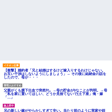
【衝撃】婚約者「兄と結婚はするけど嫁入りするわけじゃない。
お互い干渉はしないようにしましょう」→ その後に結納金の話を
したので、母が・・・
父親がくも膜下出血で突然ﾀﾋ。→母の貯金が0なことが判明。→母
「私を家に置いてほしい、どうか見捨てないで(土下座」俺・嫁
「…」
兄の新しい嫁がやらかしすぎて辛い。当たり前のように実家や姪