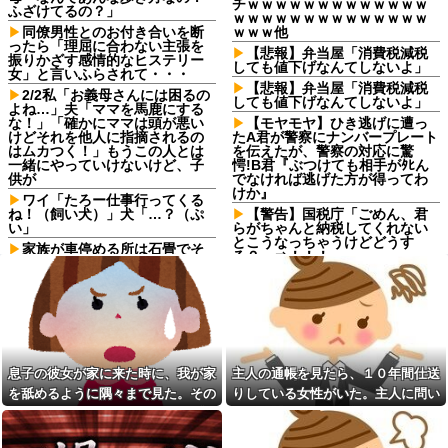
チｗｗｗｗｗｗｗｗｗｗｗｗｗ
ふざけてるの？」
ｗｗｗｗｗｗｗｗｗｗｗｗｗｗ
同僚男性とのお付き合いを断
ｗｗｗ他
ったら「理屈に合わない主張を
【悲報】弁当屋「消費税減税
振りかざす感情的なヒステリー
しても値下げなんてしないよ」
女」と言いふらされて・・・
【悲報】弁当屋「消費税減税
2/2私「お義母さんには困るの
しても値下げなんてしないよ」
よね…」夫「ママを馬鹿にする
な！」「確かにママは頭が悪い
【モヤモヤ】ひき逃げに遭っ
けどそれを他人に指摘されるの
たA君が警察にナンバープレート
はムカつく！」もうこの人とは
を伝えたが、警察の対応に驚
一緒にやっていけないけど、子
愕!B君『ぶつけても相手がﾀﾋん
供が
でなければ逃げた方が得ってわ
けか』
ワイ「たろー仕事行ってくる
ね！（飼い犬）」犬「…？（ぷ
【警告】国税庁「ごめん、君
い」
らがちゃんと納税してくれない
とこうなっちゃうけどどうす
家族が車停める所は石畳でそ
る？」⇒！！！
こには２台家族の車停めてたん
だけど、中庭の芝生上に知らな
エナドリで肝臓ぶっ壊したけ
い車が4台停まっていた 父が運転
ど質問ある？
手捕まえ「芝生を弁償して...
90年ぶりに誕生した待望の女
私「血まみれで何してるんで
の子。お祭り騒ぎの義実家の一
すか！？」婆さん「腕が抜けな
方で、近所の婦人会メンバーか
いのよ…助けて！」→帰宅した
ら「死なないといいね」と不吉
ら玄関前がとんでもない修羅場
な言葉を何度も繰り返されてし
息子の彼女が家に来た時に、我が家
主人の通帳を見たら、１０年間仕送
になっていて…
まう・・・
を舐めるように隅々まで見た。その
りしている女性がいた。主人に問い
下に住み始めた住民の頭がお
浮気と緊急避妊薬を隠す元カ
次の瞬間、女がとんでもない一言
詰めたら、白状して...
かしい。朝3時から部屋に掃除機
ノ！問い詰めると「記憶がな
をかける音が響く・・・
い」と逃げ、私を「モラハラ
男」認定してキープ＆おねだり