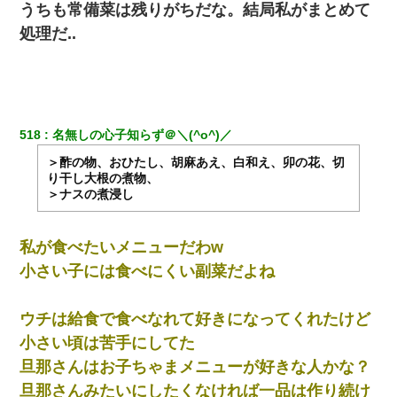
うちも常備菜は残りがちだな。結局私がまとめて
見合いにて。嫁「はじめまして」俺「失礼ですが○○さんご本人で
処理だ..
すか？」
【クズ】昔、兄がお見合いして「ブスすぎｗｗｗ」と断った女性
が、兄の同級生と結婚。それを知った兄は荒れ狂い、｢嫁さん、俺
のお古ですが気分はどう？」とメールを送った→
518
名無しの心子知らず＠＼(^o^)／
日曜日、会社の窓を見ると同僚の姿。俺（あれ？ディズニーシー
＞酢の物、おひたし、胡麻あえ、白和え、卯の花、切
じゃ？）→俺電話「今何してんの？」同僚「シーで並んでるこ
り干し大根の煮物、
と！」俺「会社にいない？」→次の瞬間、すごい鳥肌が立った
＞ナスの煮浸し
旦那が長男のDNA鑑定をしたら血縁関係0%だった。旦那「やっぱ
りウワキしてたんだな…」長男「俺は誰の子供なの？」長女・次
私が食べたいメニューだわw
男「ウワキ女！」
小さい子には食べにくい副菜だよね
私（23）冗談のつもりで上司（27）に胸を揉ませた結果・・・
ウチは給食で食べなれて好きになってくれたけど
小さい頃は苦手にしてた
上司「何なの、この書類！！」私「あの‥」上司「今は私が話し
てるの！」私「ですから」上司「黙って聞きなさい！」私「それ
旦那さんはお子ちゃまメニューが好きな人かな？
は」上司「言い訳しない！」→結果ｗｗｗｗｗ
旦那さんみたいにしたくなければ一品は作り続け