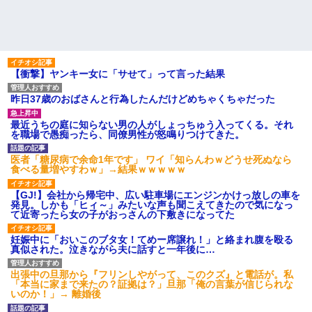
【衝撃】ヤンキー女に「サせて」って言った結果
昨日37歳のおばさんと行為したんだけどめちゃくちゃだった
最近うちの庭に知らない男の人がしょっちゅう入ってくる。それ
を職場で愚痴ったら、同僚男性が怒鳴りつけてきた。
医者「糖尿病で余命1年です」 ワイ「知らんわｗどうせ死ぬなら
食べる量増やすわｗ」→結果ｗｗｗｗｗ
【GJ!】会社から帰宅中、広い駐車場にエンジンかけっ放しの車を
発見。しかも「ヒィ～」みたいな声も聞こえてきたので気になっ
て近寄ったら女の子がおっさんの下敷きになってた
妊娠中に「おいこのブタ女！てめー席譲れ！」と絡まれ腹を殴る
真似された。泣きながら夫に話すと一年後に…
出張中の旦那から『フリンしやがって、このクズ』と電話が。私
「本当に家まで来たの？証拠は？」旦那「俺の言葉が信じられな
いのか！」→ 離婚後