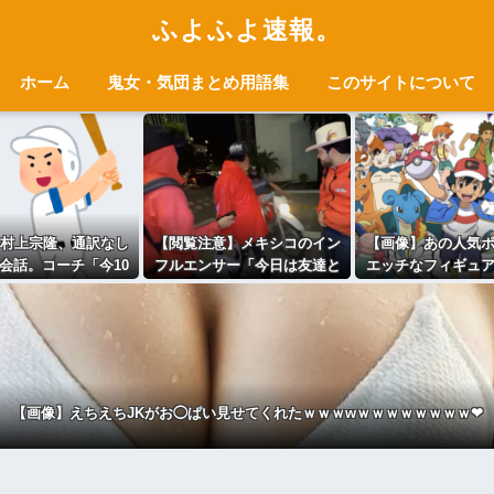
ふよふよ速報。
ホーム
鬼女・気団まとめ用語集
このサイトについて
村上宗隆、通訳なし
【閲覧注意】メキシコのイン
【画像】あの人気
会話。コーチ「今10
フルエンサー「今日は友達と
エッチなフィギュ
ぐらい。来た時は0だ
配達員のアルバイトを体験し
しまう
った（笑）」
てみるよ！！」←結果・・・
【画像】えちえちJKがお◯ぱい見せてくれたｗｗｗwｗｗｗｗｗｗｗｗ❤