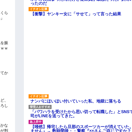
ったのだ
いくら
【衝撃】ヤンキー女に「サせて」って言った結果
い」
気を振
ｗｗｗ
してか
けど、
ナンパにほいほい付いていった私、地獄に落ちる
よろし
「パワハラを受けたから思い切って転職した」とSNS
司がLINEを送ってきた。
頃かな
【唖然】帰宅したら旦那のスポーツカーが消えていた
ません』→ 数時間後・・警察『××さんご存じですか？
事が判