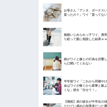
お母さん「アンタ、ボーナス
貰ったの？」ワイ「貰ってな
無能いじめられっ子ワイ、勇
り絞って親に相談した結果ｗ
娘がワイと嫁との行為を目撃
ら口聞いてくれない
半年前ワイ「これから同棲や
金はワイが稼ぐから家事と飯
くな」彼女「任せて！」
【唖然】弟の彼女が中学生の
りひどい虐めの加害者だった