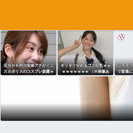
元ＮＨＫ中川安奈アナがミニ
ギリギリやれるブス巨乳ｗｗ
シカホワ
スカポリスのコスプレ披露ｗ
ｗｗｗｗｗｗｗ （※画像あ
で普通に
ｗｗｗｗ
り）
段階で6