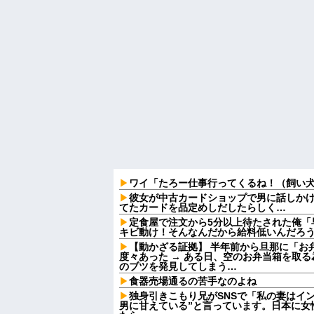
ワイ「たろー仕事行ってくるね！（飼い
彼女が中古カードショップで男に話しか
てたカードを品定めしだしたらしく…
定食屋で注文から5分以上待たされた俺「
キビ動け！そんなんだから給料低いんだろう
【動かざる証拠】 半年前から旦那に「お
度々あった → ある日、空のお弁当箱を取
のブツを発見してしまう…
食器売場通るの苦手なのよね
独身引きこもり兄がSNSで「私の妻はイ
男に甘えている”と言っています。日本に女