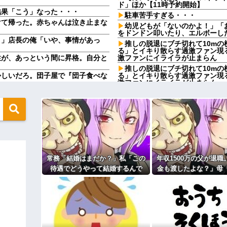
ド」ほか【11時予約開始】
た結果「こう」なった・・・
駐車苦手すぎる・・・
けて帰った。赤ちゃんは泣き止まな
幼児どもが「ないのかよ！」「お
をドンドン叩いたり、エルボーし
！」店長の俺「いや、事情があっ
推しの脱退にブチ切れて10m
る」とイキり散らす過激ファン現
性が、あっという間に昇格。自分と
激ファンにイライラが止まらん
推しの脱退にブチ切れて10m
かしいだろ。団子屋で『団子食べな
る」とイキり散らす過激ファン現
激ファンにイライラが止まらん
？屋台出店してる奴らは誰の許可を
【動画】ショートスリーパー堀さ
事だと話題
省にタレコミしてみろ！意外と仕事
家族が車停める所は石畳でそこ
芝生上に知らない車が4台停まっ
さい」と言うと相手はゴネたので
すことができてないwwww
クレママ「庭にあるバウンサー
にみんなで神社行きます」←これ
す」→断った数日後、庭からまさ
どうやって結婚するんです？」→飲
子どもが中学受験してる知り合
常務「結婚はまだか？」私「この
年収1500万の父が退職
えない距離の学校だけらしい
から髪を引っ張られ、子供が悪戯し
待遇でどうやって結婚するんで
金も渡したよな？」母
妊娠中の嫁「私はご飯があまり
ら耳元でハサミの音がした！...
あ外で食べてくるよ」→ すると…
す？」→飲み会で本音を返したら
てないよー」父「全部
場が静まり返って…
「俺の事好きだよね？」と頻繁
の！？」→予想外の返
ィギュアがヤバすぎるｗｗｗｗｗｗ
６年にもなるので流石にうんざり
然となり…
【賛否両論】バツイチ子連れの
よ！」キチママ『そこに金庫があっ
取り放題でてんこ盛りにしてる
「泥は出てけ！二度と来るな！」結
う、、、