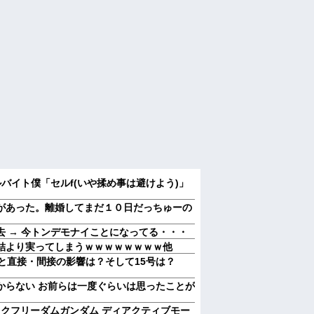
バイト僕「セルf(いや揉め事は避けよう)」
があった。離婚してまだ１０日だっちゅーの
 → 今トンデモナイことになってる・・・
結より実ってしまうｗｗｗｗｗｗｗｗ他
と直接・間接の影響は？そして15号は？
からない お前らは一度ぐらいは思ったことが
イクフリーダムガンダム ディアクティブモー