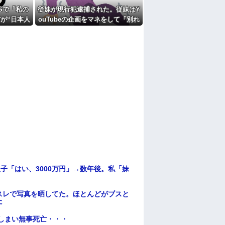
たよ
Sで「私の
従妹が現行犯逮捕された。従妹はY
が“日本人
ouTubeの企画をマネをして「別れ
と言ってい
させごっこ」をしており...
はありませ
うしよう
子「はい、3000万円」→数年後。私「妹
スレで写真を晒してた。ほとんどがブスと
た
てしまい無事死亡・・・