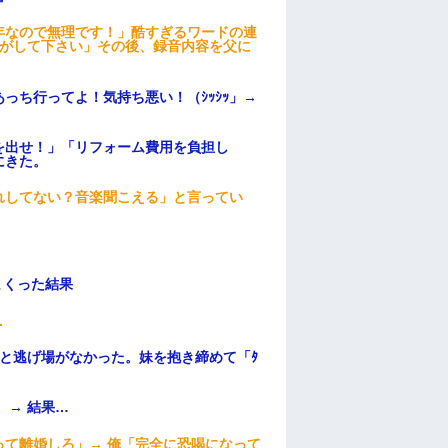
年なので無理です！」酷すぎるワードの連
逃がして下さい」その後、録音内容を父に
っち行ってよ！気持ち悪い！（ｼｯｼｯ」→
を出せ！」「リフォーム費用を負担し
にきた。
れしてない？音楽聞こえる」と言ってい
まくった結果
.
と逃げ場がなかった。妹を抱き締めて「ﾀ
 → 結果…
て離婚しろ」→ 俺「完全に恐喝になって