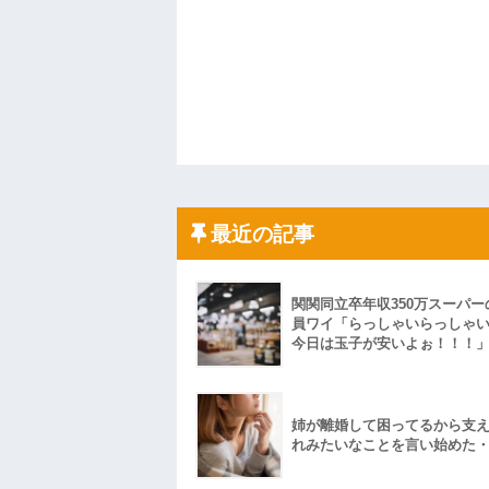
最近の記事
関関同立卒年収350万スーパー
員ワイ「らっしゃいらっしゃ
今日は玉子が安いよぉ！！！
姉が離婚して困ってるから支
れみたいなことを言い始めた