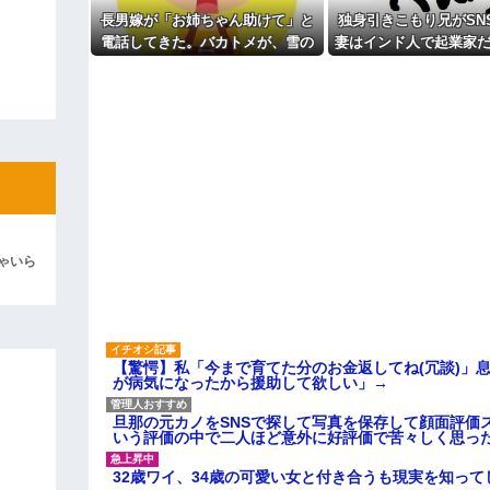
主な税金の成り立ちを調べてみ
長男嫁が「お姉ちゃん助けて」と
独身引きこもり兄がSN
彼「ちっ！」私「」
電話してきた。バカトメが、雪の
妻はインド人で起業家だ
中うちの息子に会いに来ようとし
女性は男に甘えている”
逆切れ。「何クラクション鳴らして
たらしく...
ます。日本に女性差別
ん」って発信したらど
らｗｗｗｗｗ(※画像あり)
女子のこの動画、すげえええええｗ
車線を制限速度で走った結果
くる
やらかす←あまり悲しませないでく
ゃいら
【驚愕】私「今まで育てた分のお金返してね(冗談)」息
が病気になったから援助して欲しい」→
旦那の元カノをSNSで探して写真を保存して顔面評価
いう評価の中で二人ほど意外に好評価で苦々しく思っ
32歳ワイ、34歳の可愛い女と付き合うも現実を知っ