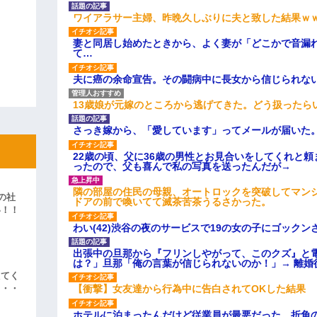
ワイアラサー主婦、昨晩久しぶりに夫と致した結果ｗ
妻と同居し始めたときから、よく妻が「どこかで音漏
て…
夫に癌の余命宣告。その闘病中に長女から信じられな
13歳娘が元嫁のところから逃げてきた。どう扱ったら
さっき嫁から、「愛しています」ってメールが届いた
22歳の頃、父に36歳の男性とお見合いをしてくれと
ったので、父も喜んで私の写真を送ったんだが→
隣の部屋の住民の母親、オートロックを突破してマン
の社
ドアの前で喚いてて滅茶苦茶うるさかった。
い！！
」
わい(42)渋谷の夜のサービスで19の女の子にゴック
出張中の旦那から『フリンしやがって、このクズ』と
は？」旦那「俺の言葉が信じられないのか！」→ 離婚
えてく
【衝撃】女友達から行為中に告白されてOKした結果
・・・
ホテルに泊まったんだけど従業員が最悪だった。折角