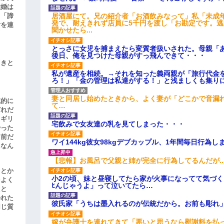
結婚は
居酒屋にて。兄の紹介者「お酒飲みなって」私「未成
、「諦
発で、耐えきれず店員に5千円を渡し「お勘定です。
女を連
聞かせたら...
とっさに女児を捕まえたら変質者扱いされた。母親「あ
後日、俺を見つけた母親がすっ飛んできて・・・
引きと
私が遺産を相続。→それを知った義両親が「旅行代金
ろ！」「金の管理は私達がする！」と浅ましくも集り
妻と同居し始めたときから、よく妻が「どこかで音漏
滅的に
て…
どれだ
リギリ
宅飲みで女友達の乳を見てしまった・・・
やった
名前だ
ワイ144kg彼女98kgデブカップル、1年間毎日行為し
、なん
【悲報】お風呂で父親と姉が完全に行為してるんだが..
」とか
小2の頃、妹と昼寝してたら家が火事になってて気づく
をよく
ﾋんじゃうよ」って泣いてたら…
たと
かれた
彼氏家「うちは墨入れるのが伝統だから。お前も彫れ」
同じ質
嫁が弁護士を連れてきて「悪いと思うなら慰謝料を払っ