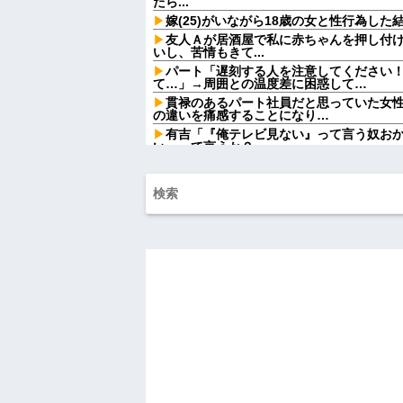
たら...
嫁(25)がいながら18歳の女と性行為し
友人Ａが居酒屋で私に赤ちゃんを押し付
いし、苦情もきて...
パート「遅刻する人を注意してください
て…」→周囲との温度差に困惑して…
貫禄のあるパート社員だと思っていた女
の違いを痛感することになり…
有吉「『俺テレビ見ない』って言う奴お
い』って言うか？」
祭りって謎だよな、誰が神輿担いでるの
得て商売してるの？
お前ら急げ！怪しい外人みつけたら法務
するぞ？
【画像】完全オフの佐々木希、●●スを隠
ジャップ「クリスマスお祝いした1週間後
常務「結婚はまだか？」私「この待遇で
み会で本音を返したら場が静まり返って…
レストランで食事してたらいきなり後ろ
てるのかと思い注意しようと振り向こうとした
おばさんの一人旅
ハードオフに売っていた4万4000円のフ
「こんな高いの？ｗｗ」「逆に超安い」
私「ちょっと、人の家の金庫触らないで
たから、開けてみようとしただけ☆』義兄