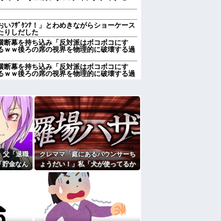
いﾌｻﾞｹﾝﾅ！」とわめきながらショーケース
たりしだした
の横断幕を持ち込み「反対派はボコボコにす
るｗｗ後ろの席の視界を物理的に破壊する過
の横断幕を持ち込み「反対派はボコボコにす
るｗｗ後ろの席の視界を物理的に破壊する過
ん、対面で高須幹弥にキレる ← 睡眠は大
には２台家族の車停めてたんだけど、中庭の
ていた 父が運転手捕まえ「芝生を弁償して下
…
ちょうだい！」私「犬が使ってるから無理で
かの物音が…
い、たくさん受けさせてるけど合格したの通
。父「退職
クレママ「庭にあるバウンサーち
「貯金なん
ょうだい！」私「犬が使ってるか
食べられないのに！あなたは！！」俺「じゃ
なくなった
ら無理です」→断った数日後、庭
に確認してくる旦那がうざい。結婚してもう
事に家族騒
からまさかの物音が…
私、彼氏が結婚を拒む理由がコレｗｗｗｗｗ
のはまあ見かけるが持ち帰りはなしでしょ