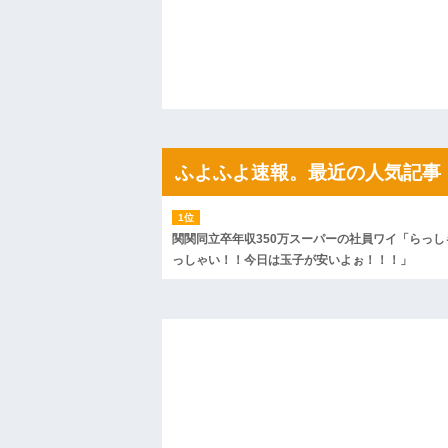
果・・・
私「初めて飲む味だけどなんのお茶？」
【GIF】JSのカンチョーワロタ
後続車にクラクションを鳴らされ彼氏が
んだ！降りてこいよ！」と怒鳴りだし...
【衝撃】報酬100万円超の治験募集がこち
【ネット騒然】惨殺されたタワマン頂き
ｗｗｗｗｗｗｗｗｗｗ
【愕然】白のクラウン俺氏、高速道路左
ふよふよ速報。最近の人気記事
wwwwwwwwwwww
百年の恋12-899 食べた量を張り合って
【悲報】佐藤輝明・・・２軍でも盛大に
れ
関関同立卒年収350万スーパーの社員ワイ「らっし
っしゃい！！今日は玉子が安いよぉ！！！」