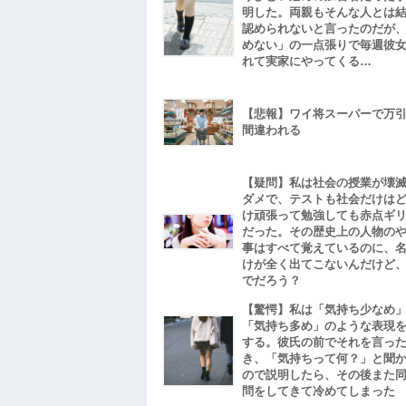
明した。両親もそんな人とは
認められないと言ったのだが
めない」の一点張りで毎週彼
れて実家にやってくる…
【悲報】ワイ将スーパーで万
間違われる
【疑問】私は社会の授業が壊
ダメで、テストも社会だけは
け頑張って勉強しても赤点ギ
だった。その歴史上の人物の
事はすべて覚えているのに、
けが全く出てこないんだけど
でだろう？
【驚愕】私は「気持ち少なめ
「気持ち多め」のような表現
する。彼氏の前でそれを言っ
き、「気持ちって何？」と聞
ので説明したら、その後また
問をしてきて冷めてしまった