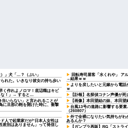
犬）」犬「…？（ぷい」
回転寿司屋客「水くれや」 アル
→結果ｗｗ
けられた。いきなり彼女の持ち歩い
よりを戻したいと元嫁から電話
ｗ
早く作れよノロマ！底辺職はキビ
な！」→ すると…
【訃報】名探偵コナン声優が死去
弁当いらない」と言われることが
【画像】本田望結の妹、本田望
る為に旦那の鞄を開けた時に、衝撃
台風13号の進路に影響する要素
（260807）
外で全裸になりたい気持ちがわ
ンド人で起業家だが“日本人女性は
あるんか？
性差別はありません」って発信し
【ガンプラ再販】RG「ストラ