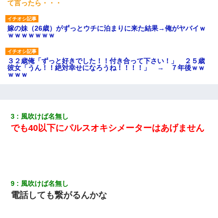
て言ったら・・・
嫁の妹（26歳）がずっとウチに泊まりに来た結果→俺がヤバイｗ
ｗｗｗｗｗｗｗ
３２歳俺「ずっと好きでした！！付き合って下さい！」 ２５歳
彼女「うん！！絶対幸せになろうね！！！！」 → ７年後ｗｗ
ｗｗｗ
【衝撃】嫁父の会社に勤続１０年、手取り１４万 → 俺「２２万も
らえる会社から誘われた。転職したい」義父「クビ！（激怒」嫁
「離婚！（激怒」
3
風吹けば名無し
でも40以下にパルスオキシメーターはあげません
書店「息子さんが万引きしました」私「はっ？(息子目の前にいる
し…)うちの子ではないので迎えに行きません」→息子を名乗って
た人物の正体が判明するも・・・
クラスで一人無口で誰とも話さない男子がいた。→修学旅行に来
9
風吹けば名無し
なかったその男子に女子達がお土産を渡した。5分後…
電話しても繋がるんかな
彼女との行為を録画した結果→衝撃の事実が判明したｗｗｗｗｗ
ｗ