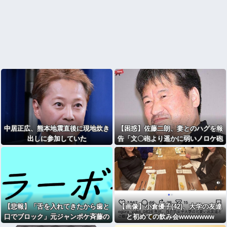
中居正広、熊本地震直後に現地炊き
【困惑】佐藤二朗、妻とのハグを報
出しに参加していた
告「文〇砲より遥かに弱いノロケ砲
をお見舞いする」
【悲報】「舌を入れてきたから歯と
【画像】小倉優子(42)、大学の友達
口でブロック」元ジャンポケ斉藤の
と初めての飲み会wwwwwww
不同意性交公判