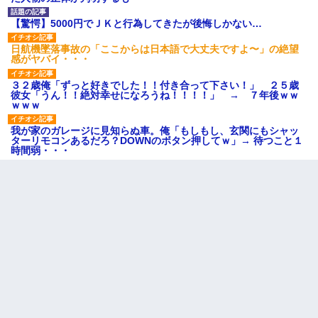
【驚愕】5000円でＪＫと行為してきたが後悔しかない…
日航機墜落事故の「ここからは日本語で大丈夫ですよ〜」の絶望
感がヤバイ・・・
３２歳俺「ずっと好きでした！！付き合って下さい！」 ２５歳
彼女「うん！！絶対幸せになろうね！！！！」 → ７年後ｗｗ
ｗｗｗ
我が家のガレージに見知らぬ車。俺「もしもし、玄関にもシャッ
ターリモコンあるだろ？DOWNのボタン押してｗ」→ 待つこと１
時間弱・・・