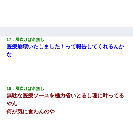
日航機墜落事故の「ここからは日本語で大丈夫ですよ〜」の絶望
感がヤバイ・・・
「パワハラを受けたから思い切って転職した」とSNSで呟いた
ら、速攻でパワハラかました元上司がLINEを送ってきた。
17
風吹けば名無し
医療崩壊いたしました！って報告してくれるんか
旦那の元嫁「離婚したとはいえ、私が本来の妻。許可なく結婚す
な
るなんてどういう神経してるの？離婚届を記入して持って来い」
→笑いが止まらなくなり・・・
婚活パーティーでよく会う美女がいた。こんな完璧な容姿を持っ
てしても結婚て難しいんだなぁ…と思ってた
18
風吹けば名無し
上司「何なの、この書類！！」私「あの‥」上司「今は私が話し
無駄な医療ソースを極力省いとるし理に叶ってる
てるの！」私「ですから」上司「黙って聞きなさい！」私「それ
は」上司「言い訳しない！」→結果ｗｗｗｗｗ
やん
何が気に食わんのや