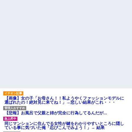
しまうのか？
が、旦那と離婚したくてでっち
上げのDV証拠を...
ヘンタイがいたんだけど兄貴
じゃないよね
今、俺は不倫している。関係
が始まりもう5年が経つがその不
【悲報】俺の行為人生があと5
倫相手のスマホを見てしまい...
年wwwwその理由がこれ
マクドでギャルママ軍団がガ
病院の待合室で子供がドタバ
キを放って動物園。ワシ「自分
タ走ってギャーギャー騒いでて
らのママにもっと遊んで欲しい
も親はスマホポチポチか談笑で
やんな？」ガキ「遊んでほし
放置
い」ワシ「魔法の言葉があるよ...
パスポートを発行する仕事
ハードオフに売っていた4万
PTA会長「PTA参加拒否した親
4000円のフィギュアがヤバすぎ
へ最終警告。こうなってもい
るｗｗｗｗｗｗ「こんな高い
い？」
の？ｗｗ」「逆に超安い」
隣に住んでる義弟嫁が私に張
私「ちょっと、人の家の金庫
り合いたがる。「海外どこ行っ
触らないでよ！」キチママ『そ
た？」と聞いては私が行ってな
こに金庫があったから、開けて
いところへ行き「幼稚園どこに
みようとしただけ☆』義兄「泥
入れる？習い事は？」と根掘り
は出てけ！二度と来るな！」結
葉掘り
果・・・
主な税金の成り立ちを調べて
私「初めて飲む味だけどなん
【画像】女の子「お母さん！！私ようやくファッションモデルに
みたよ
のお茶？」彼「ちっ！」私「」
選ばれたの！絶対見に来てね！」→悲しい結果がこれ・・・
【GIF】JSのカンチョーワロ
タ
【悲報】お風呂で父親と姉が完全に行為してるんだが...
後続車にクラクションを鳴ら
され彼氏が逆切れ。「何クラク
同じマンションに住んでる女性が鍵をわかりやすいところに隠し
ション鳴らしてんだ！降りてこ
ている事に気づいた俺「忍びこんでみよう！」→ 結果
いよ！」と怒鳴りだし...