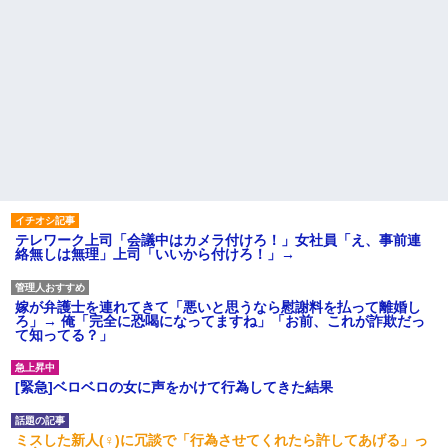
テレワーク上司「会議中はカメラ付けろ！」女社員「え、事前連
絡無しは無理」上司「いいから付けろ！」→
嫁が弁護士を連れてきて「悪いと思うなら慰謝料を払って離婚し
ろ」→ 俺「完全に恐喝になってますね」「お前、これが詐欺だっ
て知ってる？」
[緊急]ベロベロの女に声をかけて行為してきた結果
ミスした新人(♀)に冗談で「行為させてくれたら許してあげる」っ