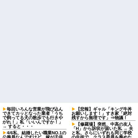
毎回いろんな営業が飛び込ん
【悲報】ギャル「キング牛丼
できてカッとなった業者「うち
お願いします！」すき家「絶対
で飼ってる犬の散歩でも行きや
残すから無理です」⇒物議！
がれ！」私「いいんですか！」
【修羅場】突然、中高の友人
→ すると・・・
「H」から訴状が届いた私 → 夫
4/6私、結婚したい職業NO.1の
と私、さらにいずれも同じ学校
公務員なんですけど、嫁が子供
の生徒で、クラス委員を務めた