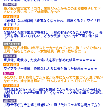
義兄嫁が義実家で「コロナ陽性だったからこのまま療養させて下
さい」と言い出してド修羅場になった
【画像】女上司(30)「終電なくなったね…部屋くる？」ワイ「行
きます！」
父親がくも膜下出血で突然ﾀﾋ。→母の貯金が0なことが判明。→母
「私を家に置いてほしい、どうか見捨てないで(土下座」俺・嫁
「…」
新卒の女性社員に1年半ストーカーされていた。俺「マジで怖い」
上司「話をしてみる」→女性社員「実は10数年前に…」
童貞俺、宅飲みした女友達2人を家に泊めた結果ｗｗｗｗｗｗ
ワイアラサー主婦、昨晩久しぶりに夫と致した結果ｗｗｗｗｗ
小2の頃、妹と昼寝してたら家が火事になってて気づくと逃げ場が
なかった。妹を抱き締めて「ﾀﾋんじゃうよ」って泣いてたら…
｢昨日はお兄ちゃんと一緒にお風呂に入っちゃった～｣とか毎日兄
の話をしていたA子が事故で亡くなった。→Ａ子のお母さんの話に
驚愕…
【報告者がキチ】嫁「妊娠した」俺『それじゃあ皆に祝ってもら