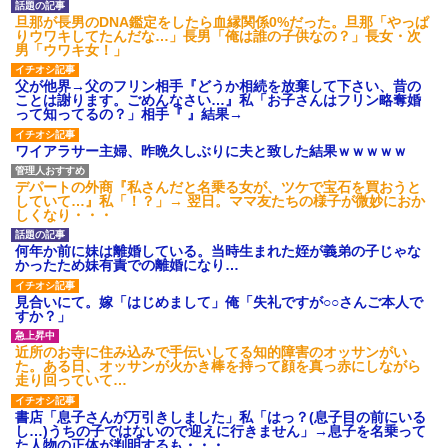
【衝撃】報酬100万円超の治験
旦那が長男のDNA鑑定をしたら血縁関係0%だった。旦那「やっぱ
募集がこちらｗｗｗｗｗ(※画像
りウワキしてたんだな…」長男「俺は誰の子供なの？」長女・次
あり)
男「ウワキ女！」
【ネット騒然】惨殺されたタ
ワマン頂き女子のこの動画、す
父が他界→父のフリン相手『どうか相続を放棄して下さい、昔の
げえええええｗｗｗｗｗｗｗｗ
ことは謝ります。ごめんなさい…』私「お子さんはフリン略奪婚
ｗｗｗ
って知ってるの？」相手『 』結果→
【愕然】白のクラウン俺氏、
高速道路左車線を制限速度で走
ワイアラサー主婦、昨晩久しぶりに夫と致した結果ｗｗｗｗｗ
った結果wwwwwwwwwwww
百年の恋12-899 食べた量を
張り合ってくる
デパートの外商『私さんだと名乗る女が、ツケで宝石を買おうと
していて…』私「！？」→ 翌日。ママ友たちの様子が微妙におか
【悲報】佐藤輝明・・・２軍
しくなり・・・
でも盛大にやらかす←あまり悲
しませないでくれ
何年か前に妹は離婚している。当時生まれた姪が義弟の子じゃな
かったため妹有責での離婚になり…
見合いにて。嫁「はじめまして」俺「失礼ですが○○さんご本人で
すか？」
近所のお寺に住み込みで手伝いしてる知的障害のオッサンがい
た。ある日、オッサンが火かき棒を持って顔を真っ赤にしながら
走り回っていて…
書店「息子さんが万引きしました」私「はっ？(息子目の前にいる
し…)うちの子ではないので迎えに行きません」→息子を名乗って
た人物の正体が判明するも・・・