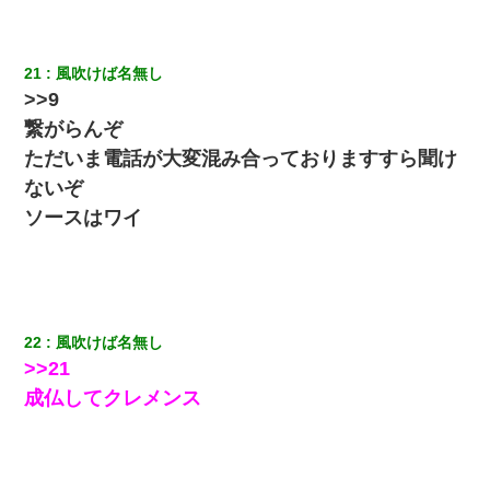
見合いにて。嫁「はじめまして」俺「失礼ですが○○さんご本人で
すか？」
21
風吹けば名無し
>>9
繋がらんぞ
私（23）冗談のつもりで上司（27）に胸を揉ませた結果・・・
ただいま電話が大変混み合っておりますすら聞け
ないぞ
【衝撃】ある工場に配属すると、女の人がみんな退職してしま
う。会社「仕事がハードだし田舎で娯楽も少ないからキツイの
ソースはワイ
か…」→ 実際は違った
医者「糖尿病で余命1年です」 ワイ「知らんわｗどうせ死ぬなら
食べる量増やすわｗ」→結果ｗｗｗｗｗ
22
風吹けば名無し
嫁が涙声で『会いたいね』とか言っているのが聞こえた。俺「こ
んな時間に誰と電話してんの？」嫁「ごめんなさい…！（大号
>>21
泣」俺（キターー）→
成仏してクレメンス
【画像】女上司(30)「終電なくなったね…部屋くる？」ワイ「行
きます！」