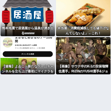
熊本地震で居酒屋から温泉が湧き出
弁当屋「消費税減税しても値下げな
るwwww
んてしないよ」←これ！
【速報】よゐこ、新たなゲームチャ
【画像】サウナ中のK‐1の安保瑠輝
ンネルを立ち上げ最初にマイクラを
也選手。RIZINのYUSHI選手&ジョ
プレイする
リー選手。の筋肉が日本人離れして
かっこいい件