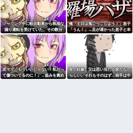
プレス持ち上げる姿披露
羅場になり…
談した結果
ちいかわ作者さん、総額30億
幼稚な義弟夫婦が大嫌い。低
超の大豪邸を建てるｗｗｗｗｗ
学歴だしパラサイトだし夫婦揃
ｗｗｗｗｗｗｗｗｗｗｗｗｗｗ
って太ってるし。義母にベタベ
【画像】居酒屋さん、6人で長
タ甘えて「ジュース飲みた～
ツーリング中に軽自動車から執拗な
俺「土日は鬼ごっこしよう！」息子
居して会計4939円しか使わない
い」何かあるとすぐ「親に言い
煽り運転を受けていた。その数分
「うん！」→足が遅かった息子と本
客にお気持ち表明してしまう←
つけてやる！」
コレどっちが悪いん
後、思わぬ結末を目撃することにな
気で遊び続けた10年後…
友人とタクシーに乗った→運
や？？？？？？
ちゃん「5070円ね」私「５千円
り…
マックの招待券を使おうとし
のチケットあるわ。これと70円
たら店員に番号を聞かれた。激
ね」→友人「これタクシー代
怒した僕は「どうしてくれんね
ね」35円！？これはセコケチ！
ん！！！無料券よこせ
FO案件！！→スレ民の反応
や！！！！」と怒鳴って…
は？？
マンションの隣人「盗聴器が
旦那（４０半ば）の夜の要求
泥ママ「もういいじゃない！私だっ
母が妊娠。父は思い当たる節がない
見つかったの」私「まさかうち
に応えるのがしんどくなってき
て傷ついてるのに！」→盗みを責め
らしい。それもそのはず...相手は中
も？」→業者に調査を依頼した
て、そっちだけダメになってく
ら、犯人の正体まで見えてき
れたらと思ってジャンクフード
られた泥ママがまさかの被害者アピ
1の...
て…
や甘菓子を食わせ続けた。→１
ール。その言い分に周囲から笑いが
年半で予想外の結果に・・・
単身赴任のはずの旦那の荷物
漏れてしまい…
が家を占領してる。単身赴任で
好きになってはいけない人を
ほとんど帰らない癖に...
好きになったんだが
年収1500万の父が退職。父
帰省した私（29歳事務職）
「退職金も渡したよな？」母
「ハンバーグ食べたい」→オカ
「貯金なんてないよー」父「全
ン「ハンバーグに唐揚げサラダ
部なくなったの！？」→予想外
と手作りコーンスープ添えた
の返事に家族騒然となり…
で！」なぜ実家の母親は子供が
30歳になっても「高校生運動部
ミスドで隣の席の女性二人の
レベルのガッツリ飯」を作って
会話が聞こえてきた。その内容