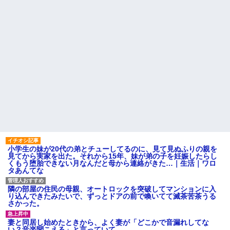
小学生の妹が20代の弟とチューしてるのに、見て見ぬふりの親を
見てから実家を出た。それから15年、妹が弟の子を妊娠したらし
くもう堕胎できない月なんだと母から連絡がきた…｜生活｜ワロ
タあんてな
隣の部屋の住民の母親、オートロックを突破してマンションに入
り込んできたみたいで、ずっとドアの前で喚いてて滅茶苦茶うる
さかった。
妻と同居し始めたときから、よく妻が「どこかで音漏れしてな
い？音楽聞こえる」と言っていて…