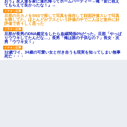
おう』友人達を家に連れ帰ってホームパーティー→俺『皆に祝え
てもらえて良かったな！』→
旦那の元カノをSNSで探して写真を保存して顔面評価スレで写真
を晒してた。ほとんどがブスという評価の中で二人ほど意外に好
評価で苦々しく思った
旦那が長男のDNA鑑定をしたら血縁関係0%だった。旦那「やっぱ
りウワキしてたんだな…」長男「俺は誰の子供なの？」長女・次
男「ウワキ女！」
32歳ワイ、34歳の可愛い女と付き合うも現実を知ってしまい無事
死亡・・・