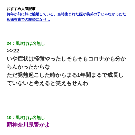
裁判官「お互いに最後に言いたいことはありますか」バカ夫
「…」A「夫を一発殴らせてほしい」裁判官「どうぞ」
何年か前に妹は離婚している。当時生まれた姪が義弟の子じゃなかったた
め妹有責での離婚になり…
隣室のお婆ちゃん「下階からの異臭に困ってる、今もすっごく臭
い」私「変だなあ～なにも臭わないよ」→ その後。警察『絶対に
窓とドアを開けないで』
24
風吹けば名無し
転職先が決まったので退職の意思を伝えたら。上司「無責任」
>>22
「簡単には辞めさせない」私（どうせ辞めるし…）→ 思いっきり
反論をしてみた
いや症状は軽微やったしそもそもコロナかも分か
らんかったからな
兄の新しい嫁がやらかしすぎて辛い。当たり前のように実家や姪
ただ発熱起こした時からまる1年間まるで成長し
の幼稚園に来る
ていないと考えると笑えもせんわ
200万を貸したコウトから、追加で400万の申し込み、私「無理。
義弟より娘たちが大事」旦那「娘たちが成人したら別れよう」私
（は？）
10
風吹けば名無し
ナンパにほいほい付いていった私、地獄に落ちる
頭神奈川県警かよ
【復讐】義兄嫁「生活費、足りない分を貸してほしい」私「貸す