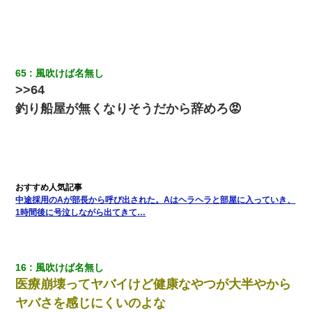
｢昨日はお兄ちゃんと一緒にお風呂に入っちゃった～｣とか毎日兄
の話をしていたA子が事故で亡くなった。→Ａ子のお母さんの話に
驚愕…
65
風吹けば名無し
最近うちの庭に知らない男の人がしょっちゅう入ってくる。それ
を職場で愚痴ったら、同僚男性が怒鳴りつけてきた。
>>64
釣り船屋が無くなりそうだから辞めろ😡
居酒屋にて。兄の紹介者「お酒飲みなって」私「未成年なので無
理です！」酷すぎるワードの連発で、耐えきれず店員に5千円を渡
し「お勘定です。逃がして下さい」その後、録音内容を父に聞か
せたら...
隣の部屋の住民の母親、オートロックを突破してマンションに入
り込んできたみたいで、ずっとドアの前で喚いてて滅茶苦茶うる
中途採用のAが部長から呼び出された。Aはヘラヘラと部屋に入っていき、
さかった。
1時間後に号泣しながら出てきて…
旦那が長男のDNA鑑定をしたら血縁関係0%だった。旦那「やっぱ
りウワキしてたんだな…」長男「俺は誰の子供なの？」長女・次
男「ウワキ女！」
16
風吹けば名無し
医療崩壊ってヤバイけど健康なやつが大半やから
彼女(37)の情欲がえげつない件ｗｗｗｗｗｗｗ
ヤバさを感じにくいのよな