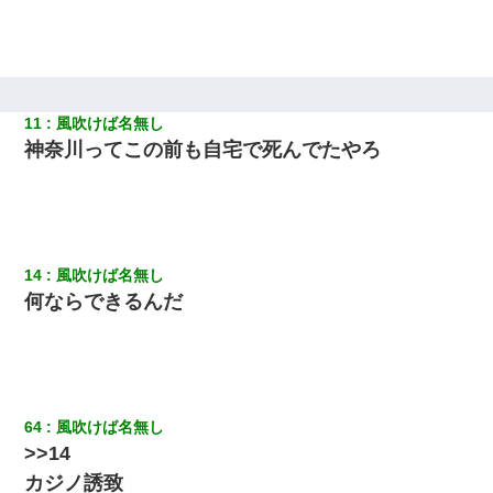
わけないでしょｗｗｗｗ」→ 理由を話したら泣き出して・・私
（あまりにも希望通り）
13歳娘が元嫁のところから逃げてきた。どう扱ったらいいのかわ
からない
11
風吹けば名無し
神奈川ってこの前も自宅で死んでたやろ
32歳ワイ、34歳の可愛い女と付き合うも現実を知ってしまい無事
死亡・・・
【悲報】お風呂で父親と姉が完全に行為してるんだが...
14
風吹けば名無し
私は家が貧しくて、手に職をつけようと看護師になった。だけど
何ならできるんだ
卒業を控えた年の1月末、車にひかれて看護師になれなくなった。
ワイ144kg彼女98kgデブカップル、1年間毎日行為しまくった結
果
64
風吹けば名無し
【GJ!】会社から帰宅中、広い駐車場にエンジンかけっ放しの車を
>>14
発見。しかも「ヒィ～」みたいな声も聞こえてきたので気になっ
て近寄ったら女の子がおっさんの下敷きになってた
カジノ誘致