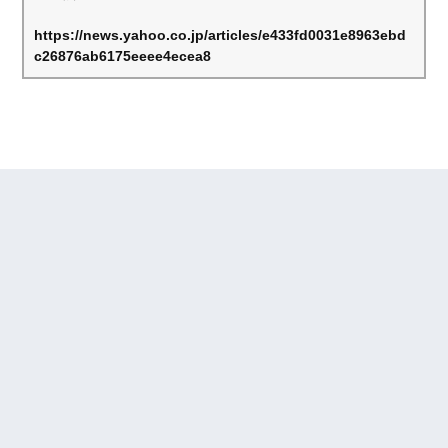
https://news.yahoo.co.jp/articles/e433fd0031e8963ebd
c26876ab6175eeee4ecea8