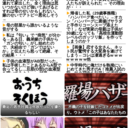
連れて家出した。全く理由は思
人たちが訴えられた → その理由
いつかないけど強いてあげると
が・・・
すれば母のせいかもしれない。
帰省した私（29歳事務職）
嫁のせいでアトピー悪化しそう
「ハンバーグ食べたい」→オカ
→
ン「ハンバーグに唐揚げサラダ
母の部屋から誰かいるような
と手作りコーンスープ添えた
音がする
で！」なぜ実家の母親は子供が
30歳になっても「高校生運動部
私は『匂い』で “病気” が分か
レベルのガッツリ飯」を作って
る→ある日、義弟嫁の子供から
しまうのか？
「ガンの匂い」がし始めたの
で、夫経由で「ガンではない
【画像】恋する女さん、ネッ
か」と伝えたら怒って絶縁、そ
ト民が驚愕する大変身を遂げて
の結果・・・
しまう←コレは凄過ぎるw w w
w w w w w他
子供の血液型がAB型だった。
私は手術したことあるからA型で
中学時代に俺だけを執拗にい
合ってるし…旦那(O型)の血液型
じめてきた秀才のA！推薦入試の
を調べてみよう」→ 結果・・・
朝、奴の習性を利用して道端の
ガラス破片を踏ませて自転車を
【悲報】 ヒコロヒー コンビニ
パンクさせたｗｗｗざまぁｗｗ
で割引おにぎりは〝絶対買わな
ｗｗｗｗ
い〟理由で炎上ｗｗｗ
【悲報】新NISA33歳で満額埋
【画像】こんな感じのクルマ
め終わるワイ人生アガリの模様
で車中泊旅したいよな？？？
飛行開発実験団のF-2戦闘機に
【画像】俺たちの姫本田望
大型の謎ミサイル…ステルス性
最近の若手社員は何故かコレを嫌が
不義の子を妊娠したコトメが出戻
結、久しぶりに画像を投稿した
と射程1000kmを誇る「最新鋭の
結果→やっぱりワイらの姫だっ
るらしい
り。ウトメ「この子はあなたたちの
空母キラー」か？！
たw w w w w w w w w w
子として育てて」旦那「ありがと
【後編】友人から俺の嫁と子
寺田心、週6ジム通いで体重
が不審な男と歩いてると聞いた
う」私「勝手に決めないで！」→修
62kg→82kgに 110kgのベンチ
俺。単身赴任先から興信所に相