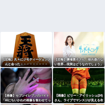
【悲報】久々にジモティーゲェジさ
【悲報】膳場貴子さん「核兵器のな
んと会った・・・・・・・・・
い世界…現実はどうなのでしょう」
長崎原爆投下から81
年・・・・・・・・・
【画像】セブンイレブンのバイト
【画像】ビリー・アイリッシュ(24)
「AIにちいかわの画像を食わせてっ
さん、ライブでマンスジが見える衣
と…できた！」⇒！
装を着て炎上