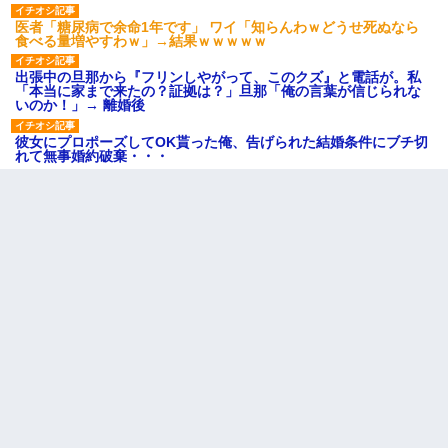
医者「糖尿病で余命1年です」 ワイ「知らんわｗどうせ死ぬなら
食べる量増やすわｗ」→結果ｗｗｗｗｗ
出張中の旦那から『フリンしやがって、このクズ』と電話が。私
「本当に家まで来たの？証拠は？」旦那「俺の言葉が信じられな
いのか！」→ 離婚後
彼女にプロポーズしてOK貰った俺、告げられた結婚条件にブチ切
れて無事婚約破棄・・・