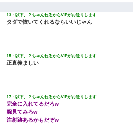
んでもない仕事に就いていた
13
以下、？ちゃんねるからVIPがお送りします
【衝撃】ある工場に配属すると、女の人がみんな退職してしま
タダで抜いてくれるならいいじゃん
う。会社「仕事がハードだし田舎で娯楽も少ないからキツイの
か…」→ 実際は違った
見合いにて。嫁「はじめまして」俺「失礼ですが○○さんご本人で
すか？」
15
以下、？ちゃんねるからVIPがお送りします
「パワハラを受けたから思い切って転職した」とSNSで呟いた
正直羨ましい
ら、速攻でパワハラかました元上司がLINEを送ってきた。
同じマンションに住んでる女性が鍵をわかりやすいところに隠し
ている事に気づいた俺「忍びこんでみよう！」→ 結果
17
以下、？ちゃんねるからVIPがお送りします
【衝撃】嫁父の会社に勤続１０年、手取り１４万 → 俺「２２万も
完全に入れてるだろw
らえる会社から誘われた。転職したい」義父「クビ！（激怒」嫁
「離婚！（激怒」
腕見てみろw
注射跡あるかもだぞw
【悲報】お風呂で父親と姉が完全に行為してるんだが...