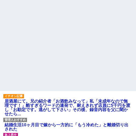
【衝撃】葬儀屋「火葬プラン
職場で電話を取った新入社員
はどうなさいますか？」ワイ喪
の女子がヒワイなことを言われ
主「直葬で(即答)」→結果ァw w
てショックを受けたことがあっ
w w w w w w w w
た
【朗報】寺田心、週6ジム通い
既婚女性が夫に夕飯も用意せ
で体重62kg→82kgに
ず週２で遊びに行くって多いか
wwwwwwww
な？遅くても21時には帰宅して
【画像】このLINEでなんで女
るんだけど
が怒ってるのか分かんない奴は
主な税金の成り立ちを調べて
モテない奴確定らしい←お前ら
みたよ
は勿論わかるよ
な？？？？？？？
妹と差をつけて育てられた。
妹「家も土地も、財産はすべて
私が継ぐ。相続は放棄して」母
「うんうん」私「わかった」 →
数年後、復讐のチャンスがや...
ハードオフに売っていた4万
4000円のフィギュアがヤバすぎ
るｗｗｗｗｗｗ「こんな高い
の？ｗｗ」「逆に超安い」
居酒屋にて。兄の紹介者「お酒飲みなって」私「未成年なので無
私「ちょっと、人の家の金庫
理です！」酷すぎるワードの連発で、耐えきれず店員に5千円を渡
触らないでよ！」キチママ『そ
し「お勘定です。逃がして下さい」その後、録音内容を父に聞か
こに金庫があったから、開けて
せたら...
みようとしただけ☆』義兄「泥
は出てけ！二度と来るな！」結
果・・・
結婚生活10ヶ月目で嫁から一方的に「もう冷めた」と離婚切り出
私「初めて飲む味だけどなん
された
のお茶？」彼「ちっ！」私「」