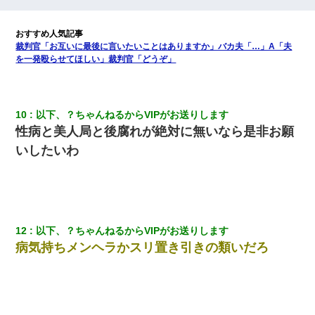
旦那が長男のDNA鑑定をしたら血縁関係0%だった。旦那「やっぱ
りウワキしてたんだな…」長男「俺は誰の子供なの？」長女・次
男「ウワキ女！」
裁判官「お互いに最後に言いたいことはありますか」バカ夫「…」A「夫
を一発殴らせてほしい」裁判官「どうぞ」
ワイアラサー主婦、昨晩久しぶりに夫と致した結果ｗｗｗｗｗ
嫁が弁護士を連れてきて「悪いと思うなら慰謝料を払って離婚し
10
以下、？ちゃんねるからVIPがお送りします
ろ」→ 俺「完全に恐喝になってますね」「お前、これが詐欺だっ
性病と美人局と後腐れが絶対に無いなら是非お願
て知ってる？」
いしたいわ
【悲報】嫁がワイのこと嫌いっぽいから単身赴任した結果
高1のとき男に襲われ、不妊の叔母に頼まれて出産。→叔母夫婦が
養子縁組してアメリカに子供を連れ帰った。→9・11で叔母夫婦が
亡くなってしまい…
12
以下、？ちゃんねるからVIPがお送りします
病気持ちメンヘラかスリ置き引きの類いだろ
9月に付き合い始めたけどこの、この人と結婚はないわと判断して
別れた。その元彼が交通事故で重体になっているらしく…
「お前の父ちゃんは自宅警備員」とかからかわれたけど、実はと