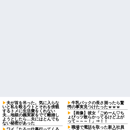
夫が首を吊った。気に入らな
牛乳パックの長さ測ったら驚
いと私を殴るウトとそれを傍観
愕の事実見つけたったｗｗｗ
するトメに生活費をくれない
【画像】彼女「ごめーん♡ち
夫…地獄の義実家をでて離婚し
ょびっツ散らかってるけど上が
ようとしたら…夫にはとんでも
って～～～！」⇒！！
ない秘密があった
職場で電話を取った新入社員
ワイ「たろー仕事行ってくる