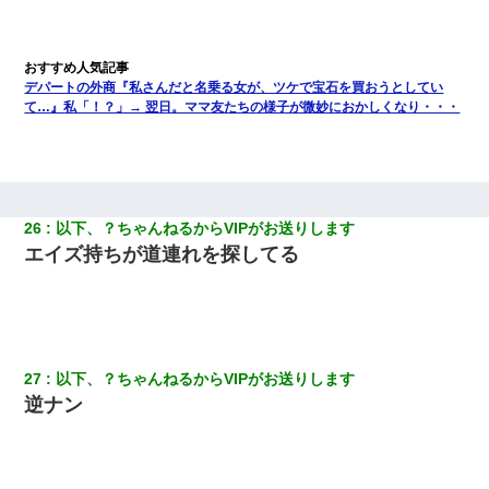
父親がくも膜下出血で突然ﾀﾋ。→母の貯金が0なことが判明。→母
「私を家に置いてほしい、どうか見捨てないで(土下座」俺・嫁
「…」
デパートの外商『私さんだと名乗る女が、ツケで宝石を買おうとしてい
て…』私「！？」→ 翌日。ママ友たちの様子が微妙におかしくなり・・・
ケーキバイキングにいた単独の50くらいのオッサン、強烈だっ
た。
17年飼っていた犬が亡くなった。鼻水垂らし嗚咽する私に、猫が
近づいて頭突きをしてきて…
26
以下、？ちゃんねるからVIPがお送りします
エイズ持ちが道連れを探してる
27
以下、？ちゃんねるからVIPがお送りします
逆ナン