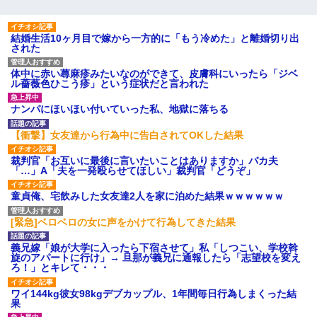
結婚生活10ヶ月目で嫁から一方的に「もう冷めた」と離婚切り出
された
体中に赤い蕁麻疹みたいなのができて、皮膚科にいったら「ジベ
ル薔薇色ひこう疹」という症状だと言われた
ナンパにほいほい付いていった私、地獄に落ちる
【衝撃】女友達から行為中に告白されてOKした結果
裁判官「お互いに最後に言いたいことはありますか」バカ夫
「…」A「夫を一発殴らせてほしい」裁判官「どうぞ」
童貞俺、宅飲みした女友達2人を家に泊めた結果ｗｗｗｗｗｗ
[緊急]ベロベロの女に声をかけて行為してきた結果
義兄嫁「娘が大学に入ったら下宿させて」私「しつこい、学校斡
旋のアパートに行け」→ 旦那が義兄に通報したら「志望校を変え
ろ！」とキレて・・・
ワイ144kg彼女98kgデブカップル、1年間毎日行為しまくった結
果