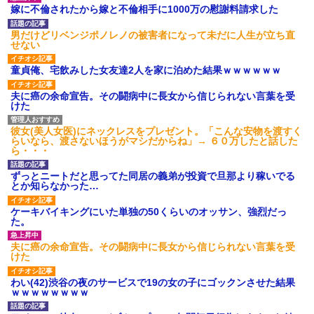
【GIF】JSのカンチョーワロ
嫁に不倫されたから嫁と不倫相手に1000万の慰謝料請求した
タ
後続車にクラクションを鳴ら
男だけどリベンジポノレノの被害者になって未だに人生が立ち直
され彼氏が逆切れ。「何クラク
せない
ション鳴らしてんだ！降りてこ
いよ！」と怒鳴りだし...
童貞俺、宅飲みした女友達2人を家に泊めた結果ｗｗｗｗｗｗ
【衝撃】報酬100万円超の治験
募集がこちらｗｗｗｗｗ(※画像
夫に癌の余命宣告。その闘病中に長女から信じられない言葉を受
あり)
けた
【ネット騒然】惨殺されたタ
ワマン頂き女子のこの動画、す
げえええええｗｗｗｗｗｗｗｗ
彼女(美人女医)にネックレスをプレゼント。「こんな安物を渡すく
ｗｗｗ
らいなら、渡さないほうがマシだからね」→ ６０万したと話した
ら・・・
【愕然】白のクラウン俺氏、
高速道路左車線を制限速度で走
った結果wwwwwwwwwwww
ずっとニートだと思ってた同居の義弟が投資で旦那より稼いでる
とか知らなかった…
百年の恋12-899 食べた量を
張り合ってくる
ケーキバイキングにいた単独の50くらいのオッサン、強烈だっ
【悲報】佐藤輝明・・・２軍
た。
でも盛大にやらかす←あまり悲
しませないでくれ
夫に癌の余命宣告。その闘病中に長女から信じられない言葉を受
けた
わい(42)渋谷の夜のサービスで19の女の子にゴックンさせた結果
ｗｗｗｗｗｗｗｗ