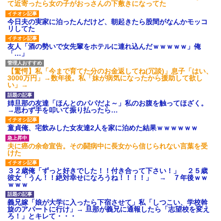
て近寄ったら女の子がおっさんの下敷きになってた
今日夫の実家に泊ったんだけど、朝起きたら股間がなんかモッコ
リしてた
友人「酒の勢いで女先輩をホテルに連れ込んだｗｗｗｗｗ」俺
「…」
【驚愕】私「今まで育てた分のお金返してね(冗談)」息子「はい、
3000万円」→数年後。私「妹が病気になったから援助して欲し
い」→
姉旦那の友達「ほんとのパパだよ～」私のお腹を触ってほざく。
→思わず手を叩いて振り払ったら…
童貞俺、宅飲みした女友達2人を家に泊めた結果ｗｗｗｗｗｗ
夫に癌の余命宣告。その闘病中に長女から信じられない言葉を受
けた
３２歳俺「ずっと好きでした！！付き合って下さい！」 ２５歳
彼女「うん！！絶対幸せになろうね！！！！」 → ７年後ｗｗ
ｗｗｗ
義兄嫁「娘が大学に入ったら下宿させて」私「しつこい、学校斡
旋のアパートに行け」→ 旦那が義兄に通報したら「志望校を変え
ろ！」とキレて・・・