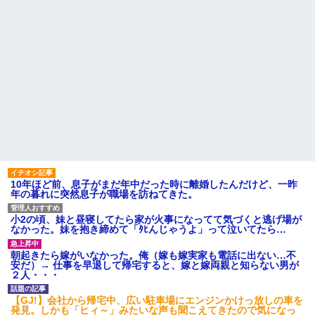
10年ほど前、息子がまだ年中だった時に離婚したんだけど、一昨
年の暮れに突然息子が職場を訪ねてきた。
小2の頃、妹と昼寝してたら家が火事になってて気づくと逃げ場が
なかった。妹を抱き締めて「ﾀﾋんじゃうよ」って泣いてたら…
朝起きたら嫁がいなかった。俺（嫁も嫁実家も電話に出ない…不
安だ）→ 仕事を早退して帰宅すると、嫁と嫁両親と知らない男が
２人・・・
【GJ!】会社から帰宅中、広い駐車場にエンジンかけっ放しの車を
発見。しかも「ヒィ～」みたいな声も聞こえてきたので気になっ