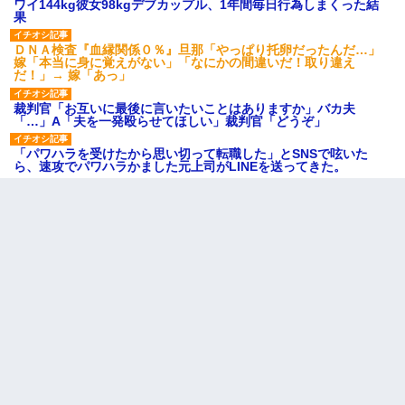
ワイ144kg彼女98kgデブカップル、1年間毎日行為しまくった結
果
ＤＮＡ検査『血縁関係０％』旦那「やっぱり托卵だったんだ…」
嫁「本当に身に覚えがない」「なにかの間違いだ！取り違え
だ！」→ 嫁「あっ」
裁判官「お互いに最後に言いたいことはありますか」バカ夫
「…」A「夫を一発殴らせてほしい」裁判官「どうぞ」
「パワハラを受けたから思い切って転職した」とSNSで呟いた
ら、速攻でパワハラかました元上司がLINEを送ってきた。