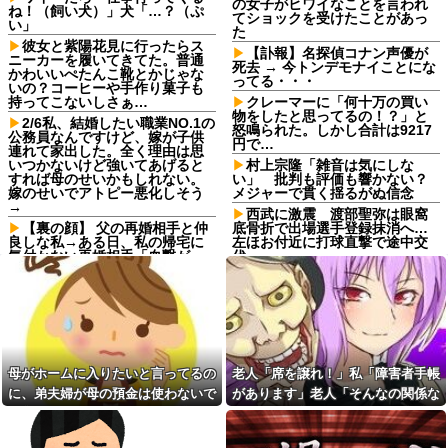
の女子がヒワイなことを言われ
ね！（飼い犬）」犬「…？（ぷ
てショックを受けたことがあっ
い」
た
彼女と紫陽花見に行ったらス
【訃報】名探偵コナン声優が
ニーカーを履いてきてた。普通
死去 → 今トンデモナイことにな
かわいいぺたんこ靴とかじゃな
ってる・・・
いの？コーヒーや手作り菓子も
持ってこないしさぁ…
クレーマーに「何十万の買い
物をしたと思ってるの！？」と
2/6私、結婚したい職業NO.1の
怒鳴られた。しかし合計は9217
公務員なんですけど、嫁が子供
円で…
連れて家出した。全く理由は思
いつかないけど強いてあげると
村上宗隆「雑音は気にしな
すれば母のせいかもしれない。
い」 批判も評価も響かない？
嫁のせいでアトピー悪化しそう
メジャーで貫く揺るがぬ信念
→
西武に激震 渡部聖弥は眼窩
【裏の顔】 父の再婚相手と仲
底骨折で出場選手登録抹消へ…
良しな私→ある日、私の帰宅に
左ほお付近に打球直撃で途中交
気付かない再婚相手「血繋がっ
代
てないのに大学費用出さなきゃ
週1エステ＆週3パーソナルジ
いけないの腹立つわ…姑だった
ム通いの美意識過剰な先輩「こ
ら先に亡くなるのに笑」私
れって普通だよね？」→私「真
「…」
似できません…」の不毛なやり
友達は料理を一口二口食べて
取りに疲れ果てた・・・
は他の料理に行く。「料理の味
【旦那の反応がコレ】夫の女
にすぐ飽きて同じ物をずっと食
友達との闇交際が発覚？！その
母がホームに入りたいと言ってるの
老人「席を譲れ！」私「障害者手帳
べていると辛い」らしい
恐ろしい内容が…ｗｗｗｗ
に、弟夫婦が母の預金は使わないで
があります」老人「そんなの関係な
義母が「髪の毛ばかり落ちて
嫁から連れ子の息子への愛が
いる」と言うのでベリーショー
と言ってきた。我が弟ながら情けな
い！」→暴言を浴びせられた直後、
足りないから離婚を考えてると
トにした。その後の掃除で出た
言われた
くて溜息が出る
周囲が動き出して…
長い毛を見て「あら、私の毛よ