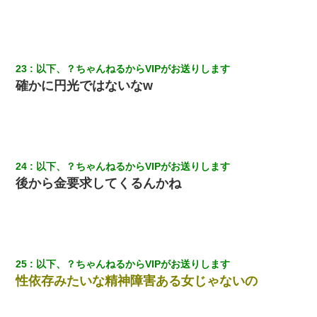
【クズ】昔、兄がお見合いして「ブスすぎｗｗｗ」と断った女性
が、兄の同級生と結婚。それを知った兄は荒れ狂い、｢嫁さん、俺
のお古ですが気分はどう？」とメールを送った→
義兄嫁「娘が大学に入ったら下宿させて」私「しつこい、学校斡
23
以下、？ちゃんねるからVIPがお送りします
旋のアパートに行け」→ 旦那が義兄に通報したら「志望校を変え
確かに円光ではないなw
ろ！」とキレて・・・
三年働いてたパートを突然クビになった。しかし元職場の主要取
引先のトップが母方の叔父だったので…
24
以下、？ちゃんねるからVIPがお送りします
スマホを与えられて、中学卒業する頃にはすっかり女叩きに洗脳
された弟が、大学進学のために一人暮らししたいと言い出した。
後から金要求してくるんかね
転職先が決まったので退職の意思を伝えたら。上司「無責任」
「簡単には辞めさせない」私（どうせ辞めるし…）→ 思いっきり
反論をしてみた
25
以下、？ちゃんねるからVIPがお送りします
旦那の元嫁「離婚したとはいえ、私が本来の妻。許可なく結婚す
性依存みたいな精神障害ある女じゃないの
るなんてどういう神経してるの？離婚届を記入して持って来い」
→笑いが止まらなくなり・・・