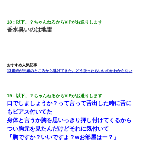
【画像】女上司(30)「終電なくなったね…部屋くる？」ワイ「行
きます！」
18
以下、？ちゃんねるからVIPがお送りします
香水臭いのは地雷
小学生の息子が急に様子がおかしくなった。私「理由を聞いても
『わかんない！』って怒鳴り付けてくるし、困っってる」旦那
「話してみるよ」→ 後日・・・
夫の友達がBBQを定期的に開催して夫婦で参加してたんだけど、
女性側のリーダーみたいな人に「BBQは友達とやりなよ！」と言
われて…
13歳娘が元嫁のところから逃げてきた。どう扱ったらいいのかわからない
32歳ワイ、34歳の可愛い女と付き合うも現実を知ってしまい無事
死亡・・・
19
以下、？ちゃんねるからVIPがお送りします
ワイ144kg彼女98kgデブカップル、1年間毎日行為しまくった結
口でしましょうか？って言って舌出した時に舌に
果
もピアス付いてた
身体と言うか胸を思いっきり押し付けてくるから
夫に癌の余命宣告。その闘病中に長女から信じられない言葉を受
けた
つい胸元を見たんだけどそれに気付いて
「胸ですか？いいですよ？wお部屋はー？」