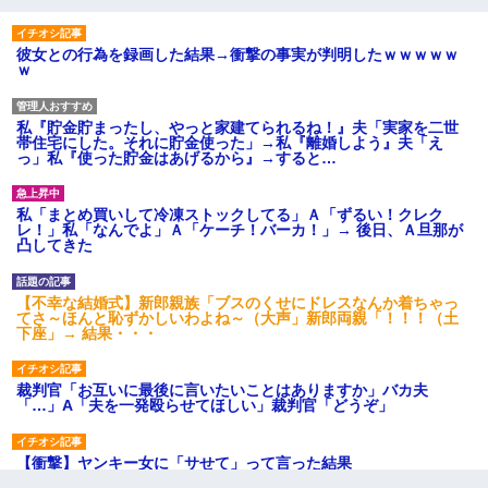
彼女との行為を録画した結果→衝撃の事実が判明したｗｗｗｗｗ
ｗ
私『貯金貯まったし、やっと家建てられるね！』夫「実家を二世
帯住宅にした。それに貯金使った」→私『離婚しよう』夫「え
っ」私『使った貯金はあげるから』→すると…
私「まとめ買いして冷凍ストックしてる」Ａ「ずるい！クレク
レ！」私「なんでよ」Ａ「ケーチ！バーカ！」→ 後日、Ａ旦那が
凸してきた
【不幸な結婚式】新郎親族「ブスのくせにドレスなんか着ちゃっ
てさ～ほんと恥ずかしいわよね～（大声」新郎両親「！！！（土
下座」→ 結果・・・
裁判官「お互いに最後に言いたいことはありますか」バカ夫
「…」A「夫を一発殴らせてほしい」裁判官「どうぞ」
【衝撃】ヤンキー女に「サせて」って言った結果