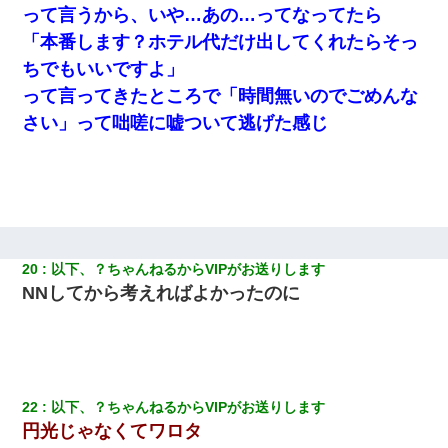
彼女にプロポーズしてOK貰った俺、告げられた結婚条件にブチ切
って言うから、いや…あの…ってなってたら
れて無事婚約破棄・・・
「本番します？ホテル代だけ出してくれたらそっ
ちでもいいですよ」
夫に癌の余命宣告。その闘病中に長女から信じられない言葉を受
けた
って言ってきたところで「時間無いのでごめんな
さい」って咄嗟に嘘ついて逃げた感じ
日曜日、会社の窓を見ると同僚の姿。俺（あれ？ディズニーシー
じゃ？）→俺電話「今何してんの？」同僚「シーで並んでるこ
と！」俺「会社にいない？」→次の瞬間、すごい鳥肌が立った
｢昨日はお兄ちゃんと一緒にお風呂に入っちゃった～｣とか毎日兄
の話をしていたA子が事故で亡くなった。→Ａ子のお母さんの話に
驚愕…
20
以下、？ちゃんねるからVIPがお送りします
NN
してから考えればよかったのに
【復讐】義兄嫁「生活費、足りない分を貸してほしい」私「貸す
わけないでしょｗｗｗｗ」→ 理由を話したら泣き出して・・私
（あまりにも希望通り）
上司「何なの、この書類！！」私「あの‥」上司「今は私が話し
てるの！」私「ですから」上司「黙って聞きなさい！」私「それ
22
以下、？ちゃんねるからVIPがお送りします
は」上司「言い訳しない！」→結果ｗｗｗｗｗ
円光じゃなくてワロタ