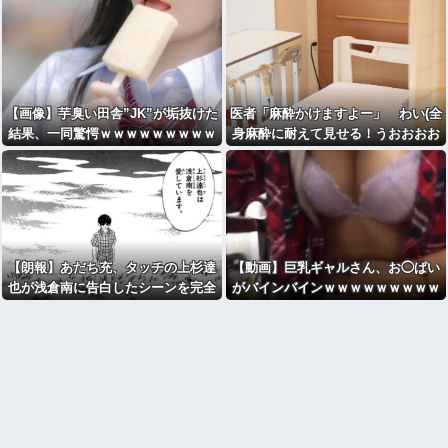
【画像】芋臭い田舎”JK”が垢抜けた
医者「麻酔かけますよー」 わい(全
結果、一同驚愕ｗｗｗｗｗｗｗｗｗ
身麻酔に耐えて見せる！うおおおお
ｗｗｗ
おお！！！！)
【朗報】あだち充、タッチの上杉達
【動画】巨乳ギャルさん、お◯ぱい
也が浅倉南に告白したシーンを完全
がバインバインｗｗｗｗｗｗｗｗｗ
再現ｗｗｗｗｗ
ｗｗｗｗｗｗ