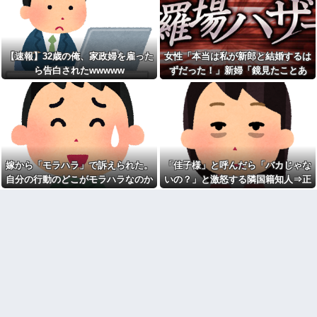
り長いみたい」と言ったら…
【画像】速水もこみちが新オ
ープンしたカフェ、サンドイッ
私「私と結婚して幸せ？」旦
チ1つ3000円
那「お前もそう思うだろ？」→
wwwwwwwwwwwwwwwwww
その返事が忘れられず、後日ま
wwwwwwww他
さかの展開に…
【速報】32歳の俺、家政婦を雇った
女性「本当は私が新郎と結婚するは
宅配のにーちゃんが米を配達
私「映画代、5000円出すね」
してくれたら、さっきから外で
ら告白されたwwwww
ずだった！」新婦「鏡見たことあ
彼「はい、お釣り」→受け取っ
話し声が…？「おすそ分けなら
た金額を見て、デート中の違和
る？」→披露宴が一瞬で騒然となっ
五キロで良いんだけどなぁ」私
感に気づいてしまい…
(一体誰だよ?!)→夜、友人と飲ん
て…
憲法9条の内容をめぐって同級
でいたらピンポーン→結果
生と大揉め。誰かが意義を申し
なんなのよ！！！すごいわ掃
立てると「憲法に逆らうなやハ
除！！！！
ンザイ者www」とかほざき...
【ネット史】「鏡の中のアク
【しまった…】 コトメに追い
トレス事件」夫は正しかったの
出されたトメと二世帯住宅を建
嫁から「モラハラ」で訴えられた。
「佳子様」と呼んだら「バカじゃな
に、なぜ喧嘩は終わらなかった
て、「２F(夫婦のエリア)には絶
のか
自分の行動のどこがモラハラなのか
いの？」と激怒する隣国籍知人⇒正
対に上がらない」という約束を
したが、早速破って2Fに上が...
【胸糞】「食に執着がない」
わからないから教えてほしい
論で返したら大炎上w
自称するクチャラー義母の汚い
ATMで俺が暗証番号を入力し
食べ方に限界
終わった瞬間に、後ろに並んで
いた外国人風の女がこちらに荷
クソ男「専業主婦は昼間寝て
物をばらまきやがった。俺（う
られていいよなぁ。俺なんか忙
っぜぇ。引き落としキャンセル...
しくて寝る暇ねーもん。どうせ
暇でしょ？俺のＤＶＤコピっと
チー牛「デブの事豚丼って呼
いてよ」
ぼうぜ！」←これが流行らなか
った理由
【驚愕】養育費を払い続けた
結果…元妻の裏切りが判
【悲報】「美人すぎる県警本
明！！！その理由がこれｗｗｗ
部長」失職ｗｗｗｗｗｗｗｗｗ
ｗ