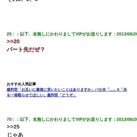
三年働いてたパートを突然クビになった。しかし元職場の主要取
引先のトップが母方の叔父だったので…
朝起きたら嫁がいなかった。俺（嫁も嫁実家も電話に出ない…不
安だ）→ 仕事を早退して帰宅すると、嫁と嫁両親と知らない男が
２人・・・
25
：
以下、名無しにかわりましてVIPがお送りします
：
2013/06/2
>>20
父が他界→父のフリン相手『どうか相続を放棄して下さい、昔の
パート先だぜ？
ことは謝ります。ごめんなさい…』私「お子さんはフリン略奪婚
って知ってるの？」相手『 』結果→
今日夫の実家に泊ったんだけど、朝起きたら股間がなんかモッコ
リしてた
裁判官「お互いに最後に言いたいことはありますか」バカ夫「…」A「夫
童貞俺、宅飲みした女友達2人を家に泊めた結果ｗｗｗｗｗｗ
を一発殴らせてほしい」裁判官「どうぞ」
【衝撃】婚約者「兄と結婚はするけど嫁入りするわけじゃない。
お互い干渉はしないようにしましょう」→ その後に結納金の話を
したので、母が・・・
70
：
以下、名無しにかわりましてVIPがお送りします
：
2013/06/2
>>25
【衝撃】ヤンキー女に「サせて」って言った結果
じゃあ