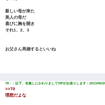
居酒屋にて。兄の紹介者「お酒飲みなって」私「未成年なので無
新しい母が来た
理です！」酷すぎるワードの連発で、耐えきれず店員に5千円を渡
し「お勘定です。逃がして下さい」その後、録音内容を父に聞か
美人の母だ
せたら...
喜びに胸を開き
それ1、2、3
【衝撃】ある工場に配属すると、女の人がみんな退職してしま
う。会社「仕事がハードだし田舎で娯楽も少ないからキツイの
か…」→ 実際は違った
お父さん再婚するといいね
78
：
以下、名無しにかわりましてVIPがお送りします
：
2013/06/2
>>70
理想だよな