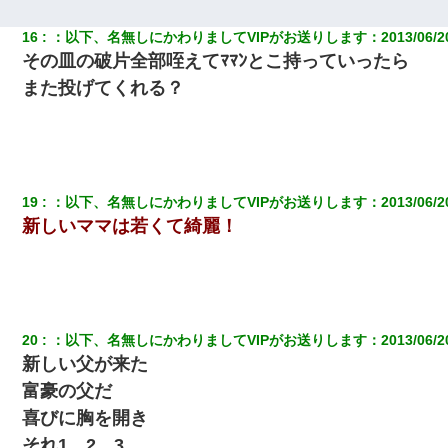
16
：
以下、名無しにかわりましてVIPがお送りします
：
2013/06/2
友人「酒の勢いで女先輩をホテルに連れ込んだｗｗｗｗｗ」俺
「…」
その皿の破片全部咥えてﾏﾏﾝとこ持っていったら
また投げてくれる？
ずっとニートだと思ってた同居の義弟が投資で旦那より稼いでる
とか知らなかった…
10年ほど前、息子がまだ年中だった時に離婚したんだけど、一昨
年の暮れに突然息子が職場を訪ねてきた。
19
：
以下、名無しにかわりましてVIPがお送りします
：
2013/06/2
新しいママは若くて綺麗！
兄の新しい嫁がやらかしすぎて辛い。当たり前のように実家や姪
の幼稚園に来る
新卒の女性社員に1年半ストーカーされていた。俺「マジで怖い」
上司「話をしてみる」→女性社員「実は10数年前に…」
20
：
以下、名無しにかわりましてVIPがお送りします
：
2013/06/2
新しい父が来た
旦那が長男のDNA鑑定をしたら血縁関係0%だった。旦那「やっぱ
りウワキしてたんだな…」長男「俺は誰の子供なの？」長女・次
富豪の父だ
男「ウワキ女！」
喜びに胸を開き
それ1、2、3