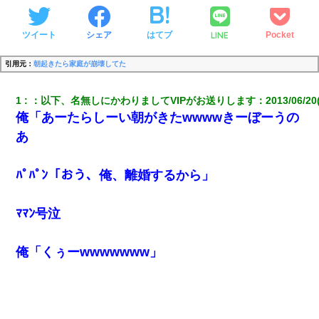
LINE
ツイート
シェア
はてブ
Pocket
引用元：
朝起きたら家庭が崩壊してた
1
：
以下、名無しにかわりましてVIPがお送りします
：
2013/06/20
俺「あーたらしーい朝がきたwwwwきーぼーうの
あ
ﾊﾟﾊﾟﾝ「おう、俺、離婚するから」
ﾏﾏﾝ号泣
俺「くぅーwwwwwww」