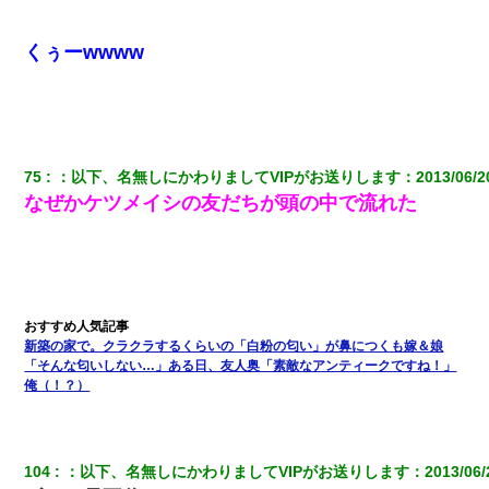
くぅーwwww
75
：
以下、名無しにかわりましてVIPがお送りします
：
2013/06/2
なぜかケツメイシの友だちが頭の中で流れた
新築の家で。クラクラするくらいの「白粉の匂い」が鼻につくも嫁＆娘
「そんな匂いしない…」ある日、友人奥「素敵なアンティークですね！」
俺（！？）
104
：
以下、名無しにかわりましてVIPがお送りします
：
2013/06/