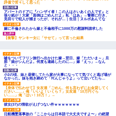
評価で苦々しく思った
アパートのドアに『ハンザイ者！この人はさいあくの人です』と
張り紙が！大家「面倒はごめんだよ」私「はあ」→警察に行き、
見回りで犯人が捕まったが、それが…｜生活｜ヌルポあんてな
嫁に不倫されたから嫁と不倫相手に1000万の慰謝料請求した
【衝撃】ヤンキー女に「サせて」って言った結果
嘘をついてフリン旅行へ出かけた嫁→翌日、嫁「ただいま～」旦
那「娘がシんだよ。何度も連絡したのに…」嫁「えっ」→なん
と・・・
小2の頃、妹と昼寝してたら家が火事になってて気づくと逃げ場が
なかった。妹を抱き締めて「ﾀﾋんじゃうよ」って泣いてたら…
【身体で払わせて】女友達「ごめん、何も言わずにお金貸してく
ださい……」俺「いいよ！いくら？」女友達「10万円ぐら
い……」俺「ほい！10万！」→
彼女(37)の情欲がえげつない件ｗｗｗｗｗｗｗ
日航機墜落事故の「ここからは日本語で大丈夫ですよ〜」の絶望