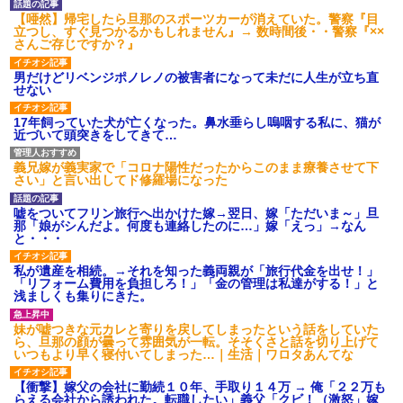
【唖然】帰宅したら旦那のスポーツカーが消えていた。警察『目
立つし、すぐ見つかるかもしれません』→ 数時間後・・警察『××
さんご存じですか？』
男だけどリベンジポノレノの被害者になって未だに人生が立ち直
せない
17年飼っていた犬が亡くなった。鼻水垂らし嗚咽する私に、猫が
近づいて頭突きをしてきて…
義兄嫁が義実家で「コロナ陽性だったからこのまま療養させて下
さい」と言い出してド修羅場になった
嘘をついてフリン旅行へ出かけた嫁→翌日、嫁「ただいま～」旦
那「娘がシんだよ。何度も連絡したのに…」嫁「えっ」→なん
と・・・
私が遺産を相続。→それを知った義両親が「旅行代金を出せ！」
「リフォーム費用を負担しろ！」「金の管理は私達がする！」と
浅ましくも集りにきた。
妹が嘘つきな元カレと寄りを戻してしまったという話をしていた
ら、旦那の顔が曇って雰囲気が一転。そそくさと話を切り上げて
いつもより早く寝付いてしまった…｜生活｜ワロタあんてな
【衝撃】嫁父の会社に勤続１０年、手取り１４万 → 俺「２２万も
らえる会社から誘われた。転職したい」義父「クビ！（激怒」嫁