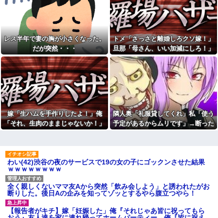
62kg→82kgに 110kgのベンチ
露wwwwwwwwww他
プレス持ち上げる姿披露
今日から業務報告書の「庶
お前ら「日本も核武装汁！」
務」っていう大項目が急に廃止
←１万発の核弾頭どこに
されたんだけど意味不明すぎる
レス半年で妻の胸が小さくなった。
トメ「さっさと離婚しろクソ嫁！」
【速報】北海道江別大学生殺
【徹底議論】漫画史上「最大
人事件、主犯格の川口被告(19)に
のやらかし展開」って結局なん
だが突然・・・
旦那「母さん、いい加減にしろ！」
無期懲役の判決←これ、妥当だ
だと思う？
→思わぬ形で旦那が味方してくれ
と思う？？？？？？
社会人1年目の時、下の階に住
て…
日産e-power、無給油で
んでる40代半ばくらいの独身女
1980km走行しギネス記録を達
性に狙われかけた
成！→山頂から下ってるだけで
母が難病発覚で突然の離婚希
した…
望、その理由が30年前の夫の不
イーロン・マスク「中国のロ
倫！？
ボットはデタラメで遠隔操作し
「生まれてない子は覚えてな
嫁「生ハムを手作りしたよ！」俺
隣人奥「礼服貸してくれ」私「使う
てるだけ」
いw」妻に堕胎させたことを忘れ
「それ、生肉のままじゃないか！」
予定があるからムリです」→断った
７割引きのカキを購入、９歳
開き直るクソ叔父→その場にい
長女が６歳次女の分も奪って食
た流産直後の嫁や子供など『10
→食べてしまった翌日にまさかの事
途端、とんでもない暴言を吐かれ
べた。長女が奪ったのが悪いん
人』が泣き叫ぶ地獄絵図へ
態が…
て…
だから弁償させていいよね？
母が難病発覚で突然の離婚希
約3万円が入ってた財布を拾い
望、その理由が30年前の夫の不
わい(42)渋谷の夜のサービスで19の女の子にゴックンさせた結果
交番に届けた私。警察から連絡
倫！？
ｗｗｗｗｗｗｗｗ
が入りその金が私のものになっ
警察や検察が冤罪率をデータ
た結果...
として公表すべきだと思う
人生初の通販を使った義父。
全く親しくないママ友Aから突然「飲み会しよう」と誘われたがお
「お食い初めなんて俺になん
すると、1万円の非常持ち出し袋
断りした。後日Aの企みを知ってゾッとするやら腹立つやら！
のメリットがあるの」「そんな
が12個も届いてしまい...
に大変なら育児やめれば？」冗
アラフィフで同い年の友人Ａ
談で言ったのに本気に取られて
【報告者がキチ】嫁「妊娠した」俺『それじゃあ皆に祝ってもら
は旦那から突然離婚を突きつけ
離婚を言い渡された
おう』友人達を家に連れ帰ってホームパーティー→俺『皆に祝え