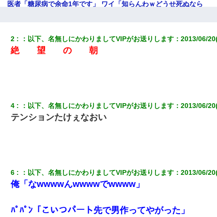
医者「糖尿病で余命1年です」 ワイ「知らんわｗどうせ死ぬなら
食べる量増やすわｗ」→結果ｗｗｗｗｗ
デパートの外商『私さんだと名乗る女が、ツケで宝石を買おうと
2
：
以下、名無しにかわりましてVIPがお送りします
：
2013/06/20
していて…』私「！？」→ 翌日。ママ友たちの様子が微妙におか
絶 望 の 朝
しくなり・・・
義兄嫁が義実家で「コロナ陽性だったからこのまま療養させて下
さい」と言い出してド修羅場になった
4
：
以下、名無しにかわりましてVIPがお送りします
：
2013/06/20
【驚愕】私「今まで育てた分のお金返してね(冗談)」息子「はい、
3000万円」→数年後。私「妹が病気になったから援助して欲し
テンションたけぇなおい
い」→
夫に癌の余命宣告。その闘病中に長女から信じられない言葉を受
けた
6
：
以下、名無しにかわりましてVIPがお送りします
：
2013/06/20
見合いにて。嫁「はじめまして」俺「失礼ですが○○さんご本人で
俺「なwwwwんwwwwでwwww」
すか？」
ﾊﾟﾊﾟﾝ「こいつパート先で男作ってやがった」
この母親は娘の黒歴史を掘り出さないと死ぬんか？ 死ぬんか？