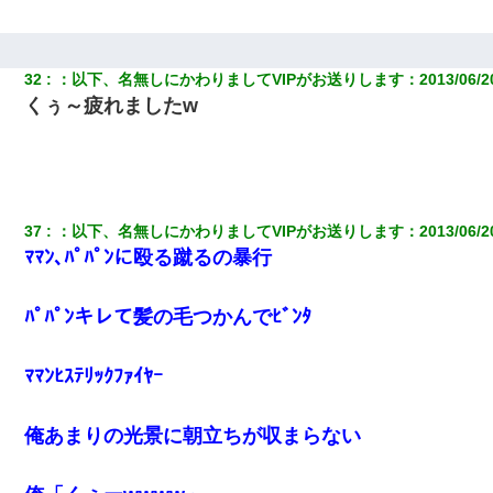
32
：
以下、名無しにかわりましてVIPがお送りします
：
2013/06/2
くぅ～疲れましたw
37
：
以下、名無しにかわりましてVIPがお送りします
：
2013/06/2
ﾏﾏﾝ､ﾊﾟﾊﾟﾝに殴る蹴るの暴行
ﾊﾟﾊﾟﾝキレて髪の毛つかんでﾋﾞﾝﾀ
ﾏﾏﾝﾋｽﾃﾘｯｸﾌｧｲﾔｰ
俺あまりの光景に朝立ちが収まらない