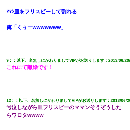
ﾏﾏﾝ皿をフリスビーして割れる
【GJ!】会社から帰宅中、広い駐車場にエンジンかけっ放しの車を
発見。しかも「ヒィ～」みたいな声も聞こえてきたので気になっ
て近寄ったら女の子がおっさんの下敷きになってた
俺「くぅーwwwwwww」
ミスした新人(
)に冗談で「行為させてくれたら許してあげる」
って言ったら・・・
嫁に不倫されたから嫁と不倫相手に1000万の慰謝料請求した
9
：
以下、名無しにかわりましてVIPがお送りします
：
2013/06/20
これにて離婚です！
妻が亡くなったんだけど正直ガチで嬉しい
俺「初対面でなに言ったか覚えてる？」嫁「臭いんだよ！キモオ
タ？だっけ？」俺「だいたい合ってる。で、なんで告白してきた
の？」→
12
：
以下、名無しにかわりましてVIPがお送りします
：
2013/06/2
号泣しながら皿フリスビーのママンそうぞうした
ホテルに泊まったんだけど従業員が最悪だった。折角の旅行で何
故私が怒鳴られなきゃいけなかったのだ
らワロタwwww
【ワロタ】姉から「肉食系14才、乳丸出し、毛はうっすら生えか