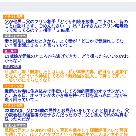
父が他界→父のフリン相手『どうか相続を放棄して下さい、昔の
ことは謝ります。ごめんなさい…』私「お子さんはフリン略奪婚
って知ってるの？」相手『 』結果→
妻と同居し始めたときから、よく妻が「どこかで音漏れしてな
い？音楽聞こえる」と言っていて…
13歳娘が元嫁のところから逃げてきた。どう扱ったらいいのかわ
からない
旦那の元嫁「離婚したとはいえ、私が本来の妻。許可なく結婚す
るなんてどういう神経してるの？離婚届を記入して持って来い」
→笑いが止まらなくなり・・・
近所のお寺に住み込みで手伝いしてる知的障害のオッサンがい
た。ある日、オッサンが火かき棒を持って顔を真っ赤にしながら
走り回っていて…
22歳の頃、父に36歳の男性とお見合いをしてくれと頼まれた。父
の親会社の経営者の息子さんだったので、父も喜んで私の写真を
送ったんだが→
旦那の元カノをSNSで探して写真を保存して顔面評価スレで写真
を晒してた。ほとんどがブスという評価の中で二人ほど意外に好