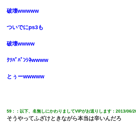
破壊wwwww
ついでにps3も
破壊wwww
ｸｿﾊﾞﾊﾞﾝｼﾈwwww
とぅーwwwww
59
：
以下、名無しにかわりましてVIPがお送りします
：
2013/06/2
そうやってふざけときながら本当は辛いんだろ