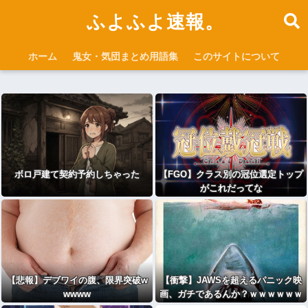
ふよふよ速報。
ホーム
鬼女・気団まとめ用語集
このサイトについて
ボロ戸建て契約予約しちゃった
【FGO】クラス別の冠位選定トップ
がこれだってな
【悲報】デブワイの腹、限界突破w
【衝撃】JAWSを超えるパニック映
wwww
画、ガチであるんか？ｗｗｗｗｗｗ
ｗｗｗｗ