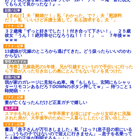
られたらしい
てもらえて良かったな！』→
彼女と結婚の話をしていた時
「2年間、たぶん1日4回は握っ
に言われたことが衝撃だった
てた」ラスベガスで買った3,000
【まぬけ】夫「離婚だ！」私「わかった。で？」夫「慰謝料
主な税金の成り立ちを調べて
円のキーホルダーを調べたら
だ！」私「いいけど弁護士通して。私も請求する」夫「」
みたよ
告白してきた会社の同僚と結
婚したが１か月たたずにレスに
３２歳俺「ずっと好きでした！！付き合って下さい！」 ２５歳
→俺「〇〇だから夜を拒否する
彼女「うん！！絶対幸せになろうね！！！！」 → ７年後ｗｗ
のか！」嫁「そうｗあんたはた
ｗｗｗ
だの寄生主でーすｗ」嫁親「こ...
ハードオフに売っていた4万
13歳娘が元嫁のところから逃げてきた。どう扱ったらいいのかわ
4000円のフィギュアがヤバすぎ
からない
るｗｗｗｗｗｗ「こんな高い
の？ｗｗ」「逆に超安い」
【考察】兄嫁急死の1年後、兄が引越すというので手伝いに行った
私「ちょっと、人の家の金庫
ら下着が入った引き出しの奥にとんでもないモノを見つけた
触らないでよ！」キチママ『そ
こに金庫があったから、開けて
みようとしただけ☆』義兄「泥
我が家のガレージに見知らぬ車。俺「もしもし、玄関にもシャッ
は出てけ！二度と来るな！」結
ターリモコンあるだろ？DOWNのボタン押してｗ」→ 待つこと１
果・・・
時間弱・・・
私「初めて飲む味だけどなん
のお茶？」彼「ちっ！」私「」
妻が亡くなったんだけど正直ガチで嬉しい
【GIF】JSのカンチョーワロ
タ
スマホを与えられて、中学卒業する頃にはすっかり女叩きに洗脳
された弟が、大学進学のために一人暮らししたいと言い出した。
後続車にクラクションを鳴ら
され彼氏が逆切れ。「何クラク
ション鳴らしてんだ！降りてこ
書店「息子さんが万引きしました」私「はっ？(息子目の前にいる
いよ！」と怒鳴りだし...
し…)うちの子ではないので迎えに行きません」→息子を名乗って
た人物の正体が判明するも・・・
【衝撃】報酬100万円超の治験