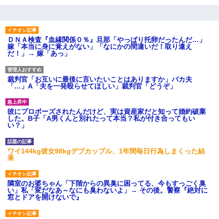
ＤＮＡ検査『血縁関係０％』旦那「やっぱり托卵だったんだ…」
嫁「本当に身に覚えがない」「なにかの間違いだ！取り違え
だ！」→ 嫁「あっ」
裁判官「お互いに最後に言いたいことはありますか」バカ夫
「…」A「夫を一発殴らせてほしい」裁判官「どうぞ」
彼にプロポーズされたんだけど、実は資産家だと知って婚約破棄
した。B子「A男くんと別れたって本当？私が付き合ってもい
い？」
ワイ144kg彼女98kgデブカップル、1年間毎日行為しまくった結
果
隣室のお婆ちゃん「下階からの異臭に困ってる、今もすっごく臭
い」私「変だなあ～なにも臭わないよ」→ その後。警察『絶対に
窓とドアを開けないで』