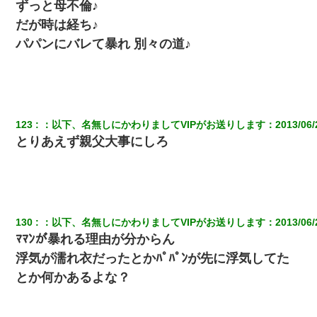
ずっと母不倫♪
だが時は経ち♪
パパンにバレて暴れ 別々の道♪
123
：
以下、名無しにかわりましてVIPがお送りします
：
2013/06/
とりあえず親父大事にしろ
130
：
以下、名無しにかわりましてVIPがお送りします
：
2013/06/
ﾏﾏﾝが暴れる理由が分からん
浮気が濡れ衣だったとかﾊﾟﾊﾟﾝが先に浮気してた
とか何かあるよな？