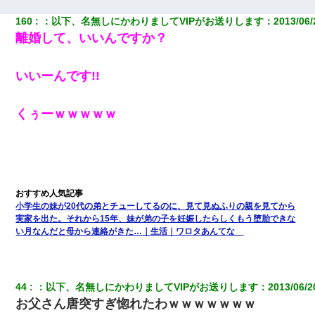
160
：
以下、名無しにかわりましてVIPがお送りします
：
2013/06/
離婚して、いいんですか？
いいーんです!!
くぅーｗｗｗｗｗ
小学生の妹が20代の弟とチューしてるのに、見て見ぬふりの親を見てから
実家を出た。それから15年、妹が弟の子を妊娠したらしくもう堕胎できな
い月なんだと母から連絡がきた…｜生活｜ワロタあんてな
44
：
以下、名無しにかわりましてVIPがお送りします
：
2013/06/2
お父さん唐突すぎ惚れたわｗｗｗｗｗｗｗ