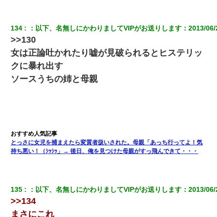
134
：
以下、名無しにかわりましてVIPがお送りします
：
2013/06/
>>130
女は正論吐かれたり嘘が見破られるとヒステリッ
クに暴れ出す
ソースうちの姉と母親
とっさに女児を捕まえたら変質者扱いされた。母親「あっち行ってよ！気
持ち悪い！（ｼｯｼｯ」→ 後日、俺を見つけた母親がすっ飛んできて・・・
135
：
以下、名無しにかわりましてVIPがお送りします
：
2013/06/
>>134
まさにこれ