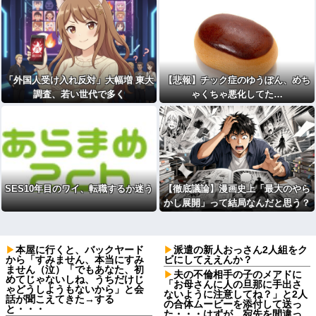
「外国人受け入れ反対」大幅増 東大
【悲報】チック症のゆうぽん、めち
調査、若い世代で多く
ゃくちゃ悪化してた…
SES10年目のワイ、転職するか迷う
【徹底議論】漫画史上「最大のやら
かし展開」って結局なんだと思う？
本屋に行くと、バックヤード
派遣の新人おっさん2人組をク
から「すみません、本当にすみ
ビにしてええんか？
ません（泣）「でもあなた、初
夫の不倫相手の子のメアドに
めてじゃないしね、うちだけじ
「お母さんに人の旦那に手出さ
ゃどうしようもないから」と会
ないように注意してね？」と2人
話が聞こえてきた→する
の合体ムービーを添付して送っ
と・・・
た・・・はずが、宛先を間違っ