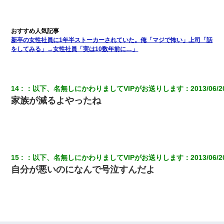
け」というタイトルで画像が送られてきた
中途採用のAが部長から呼び出された。Aはヘラヘラと部屋に入っ
ていき、1時間後に号泣しながら出てきて…
新卒の女性社員に1年半ストーカーされていた。俺「マジで怖い」上司「話
をしてみる」→女性社員「実は10数年前に…」
何年か前に妹は離婚している。当時生まれた姪が義弟の子じゃな
かったため妹有責での離婚になり…
14
：
以下、名無しにかわりましてVIPがお送りします
：
2013/06/2
「お前の父ちゃんは自宅警備員」とかからかわれたけど、実はと
家族が減るよやったね
んでもない仕事に就いていた
体中に赤い蕁麻疹みたいなのができて、皮膚科にいったら「ジベ
ル薔薇色ひこう疹」という症状だと言われた
15
：
以下、名無しにかわりましてVIPがお送りします
：
2013/06/2
彼氏の家に泊まる事になり、ゲームで盛り上がってさぁ寝よう！
自分が悪いのになんで号泣すんだよ
と電気を消すとミシッって音が…彼「ちょっと待ってて」→勢い
よくドアを開けるとなんと…
３２歳俺「ずっと好きでした！！付き合って下さい！」 ２５歳
彼女「うん！！絶対幸せになろうね！！！！」 → ７年後ｗｗ
ｗｗｗ