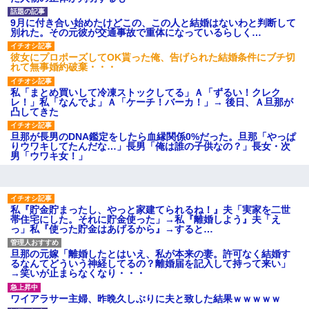
募集がこちらｗｗｗｗｗ(※画像
あり)
9月に付き合い始めたけどこの、この人と結婚はないわと判断して
【ネット騒然】惨殺されたタ
別れた。その元彼が交通事故で重体になっているらしく…
ワマン頂き女子のこの動画、す
げえええええｗｗｗｗｗｗｗｗ
彼女にプロポーズしてOK貰った俺、告げられた結婚条件にブチ切
ｗｗｗ
れて無事婚約破棄・・・
【愕然】白のクラウン俺氏、
高速道路左車線を制限速度で走
私「まとめ買いして冷凍ストックしてる」Ａ「ずるい！クレク
った結果wwwwwwwwwwww
レ！」私「なんでよ」Ａ「ケーチ！バーカ！」→ 後日、Ａ旦那が
百年の恋12-899 食べた量を
凸してきた
張り合ってくる
【悲報】佐藤輝明・・・２軍
旦那が長男のDNA鑑定をしたら血縁関係0%だった。旦那「やっぱ
でも盛大にやらかす←あまり悲
りウワキしてたんだな…」長男「俺は誰の子供なの？」長女・次
しませないでくれ
男「ウワキ女！」
私『貯金貯まったし、やっと家建てられるね！』夫「実家を二世
帯住宅にした。それに貯金使った」→私『離婚しよう』夫「え
っ」私『使った貯金はあげるから』→すると…
旦那の元嫁「離婚したとはいえ、私が本来の妻。許可なく結婚す
るなんてどういう神経してるの？離婚届を記入して持って来い」
→笑いが止まらなくなり・・・
ワイアラサー主婦、昨晩久しぶりに夫と致した結果ｗｗｗｗｗ