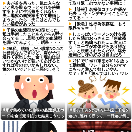
夫が首を吊った。気に入らな
て取り返しのつかない事態に！
いと私を殴るウトとそれを傍観
【訃報】名探偵コナン声優が
するトメに生活費をくれない
死去 → 今トンデモナイことにな
夫…地獄の義実家をでて離婚し
ってる・・・
ようとしたら…夫にはとんでも
ない秘密があった
【緊急】性行為依存症、もう
限界ｗｗ⇒！！
子供の血液型がAB型だった。
私は手術したことあるからA型で
しょっぱいラーメンの汁を残
合ってるし…旦那(O型)の血液型
したら隣のおっさんに「何故残
を調べてみよう」→ 結果・・・
す！」と怒鳴られた……友人に
も「スープが本体だろあり得な
2/6私、結婚したい職業NO.1の
い」と説教されたんだが、塩分
公務員なんですけど、嫁が子供
過剰だし味の好みは自由だろ！
連れて家出した。全く理由は思
いつかないけど強いてあげると
ﾏｸﾄﾞでｷﾞｬﾙﾏﾏ軍団がｶﾞｷを放っ
すれば母のせいかもしれない。
て動物園。ワシ「自分らのママ
嫁のせいでアトピー悪化しそう
にもっと遊んで欲しいやん
→
な？」ｶﾞｷ「遊んでほしい」ワシ
「魔法の言葉があるよ」。結
彼女が中古カードショップで
果、阿鼻叫喚ww
男に話しかけられた。いきなり
彼女の持ち歩いてたカードを品
【修羅場】父の浮気相手がま
定めしだしたらしく…
さかの男！？私が突き止めた結
果ｗｗｗｗ
【朗報】 女子「恋愛テクで気
を引く男より、こういう男の方
韓国調査船が竹島周辺の日本
が1億倍良い男です」→結果
EEZ内で調査か、ワイヤのよう
旦那が集めていた趣味の品(遊戯王カ
旦那に子供を預けて妹&姪っ子達を
なもの海中に投入…外務省が抗
長男嫁が「お姉ちゃん助け
議！
ード)を全て売り払った結果こうなっ
遊びに連れて行って、一日遊び倒し
て」と電話してきた。バカトメ
が、雪の中うちの息子に会いに
最近彼氏にムカついた事
た
た。すると、旦那と喧嘩になってし
来ようとしたらしく...
【画像】TWICE・モモ(30)、
まい...
寺田心、週6ジム通いで体重
またしてもエチエチボデーを披