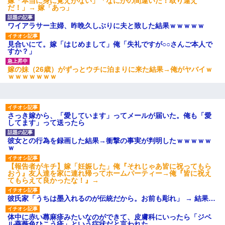
嫁「本当に身に覚えがない」「なにかの間違いだ！取り違え
だ！」→ 嫁「あっ」
ワイアラサー主婦、昨晩久しぶりに夫と致した結果ｗｗｗｗｗ
見合いにて。嫁「はじめまして」俺「失礼ですが○○さんご本人で
すか？」
嫁の妹（26歳）がずっとウチに泊まりに来た結果→俺がヤバイｗ
ｗｗｗｗｗｗｗ
さっき嫁から、「愛しています」ってメールが届いた。俺も「愛
してます」って送ったら
彼女との行為を録画した結果→衝撃の事実が判明したｗｗｗｗｗ
ｗ
【報告者がキチ】嫁「妊娠した」俺『それじゃあ皆に祝ってもら
おう』友人達を家に連れ帰ってホームパーティー→俺『皆に祝え
てもらえて良かったな！』→
彼氏家「うちは墨入れるのが伝統だから。お前も彫れ」 → 結果…
体中に赤い蕁麻疹みたいなのができて、皮膚科にいったら「ジベ
ル薔薇色ひこう疹」という症状だと言われた