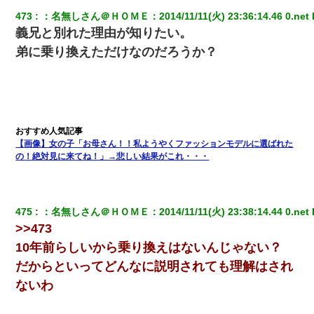
わけないでしょｗｗｗｗ」→ 理由を話したら泣き出して・・私
473
：
名無しさん＠ＨＯＭＥ
：
2014/11/11(火) 23:36:14.46 0.net
 
（あまりにも希望通り）
義兄と別れた理由が知りたい。
弟に乗り換えただけなのだろうか？
ワイアラサー主婦、昨晩久しぶりに夫と致した結果ｗｗｗｗｗ
ナンパにほいほい付いていった私、地獄に落ちる
朝起きたら嫁がいなかった。俺（嫁も嫁実家も電話に出ない…不
安だ）→ 仕事を早退して帰宅すると、嫁と嫁両親と知らない男が
【画像】女の子「お母さん！！私ようやくファッションモデルに選ばれた
２人・・・
の！絶対見に来てね！」→悲しい結果がこれ・・・
彼にプロポーズされたんだけど、実は資産家だと知って婚約破棄
した。B子「A男くんと別れたって本当？私が付き合ってもい
い？」
475
：
名無しさん＠ＨＯＭＥ
：
2014/11/11(火) 23:38:14.44 0.net
 
>>473
【悲報】嫁がワイのこと嫌いっぽいから単身赴任した結果
10年前らしいから乗り換えはないんじゃない？
だからといってどんなに説明されても理解はされ
【唖然】帰宅したら旦那のスポーツカーが消えていた。警察『目
ないわ
立つし、すぐ見つかるかもしれません』→ 数時間後・・警察『××
さんご存じですか？』