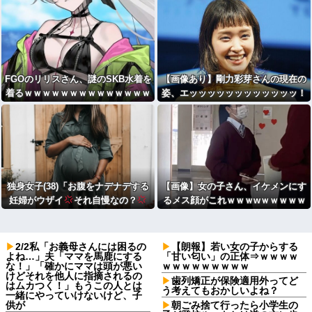
FGOのリリスさん、謎のSKB水着を
【画像あり】剛力彩芽さんの現在の
着るｗｗｗｗｗｗｗｗｗｗｗｗｗｗ
姿、エッッッッッッッッッッッッ！
ｗｗ
独身女子(38)「お腹をナデナデする
【画像】女の子さん、イケメンにす
妊婦がウザイ
それ自慢なの？
るメス顔がこれｗｗｗwｗｗｗｗｗ
」
ｗｗｗ
2/2私「お義母さんには困るの
【朗報】若い女の子からする
よね…」夫「ママを馬鹿にする
「甘い匂い」の正体⇒ｗｗｗｗ
な！」「確かにママは頭が悪い
ｗｗｗｗｗｗｗｗｗ
けどそれを他人に指摘されるの
歯列矯正が保険適用外ってど
はムカつく！」もうこの人とは
う考えてもおかしいよね？
一緒にやっていけないけど、子
供が
朝ごみ捨て行ったら小学生の