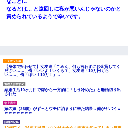
なことに
なるとは… と遠回しに私が悪いんじゃないのかと
責められているようで辛いです。
【身体で払わせて】女友達「ごめん、何も言わずにお金貸してく
ださい……」俺「いいよ！いくら？」女友達「10万円ぐら
い……」俺「ほい！10万！」→
結婚生活10ヶ月目で嫁から一方的に「もう冷めた」と離婚切り出
された
嫁の妹（26歳）がずっとウチに泊まりに来た結果→俺がヤバイｗ
ｗｗｗｗｗｗｗ
32歳ワイ、34歳の可愛い女と付き合うも現実を知ってしまい無事