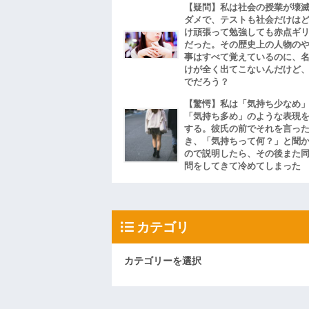
【疑問】私は社会の授業が壊
ダメで、テストも社会だけは
け頑張って勉強しても赤点ギ
だった。その歴史上の人物の
事はすべて覚えているのに、
けが全く出てこないんだけど
でだろう？
【驚愕】私は「気持ち少なめ
「気持ち多め」のような表現
する。彼氏の前でそれを言っ
き、「気持ちって何？」と聞
ので説明したら、その後また
問をしてきて冷めてしまった
カテゴリ