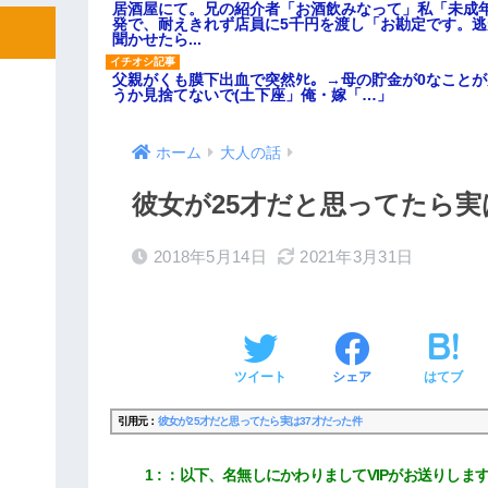
居酒屋にて。兄の紹介者「お酒飲みなって」私「未成
発で、耐えきれず店員に5千円を渡し「お勘定です。
聞かせたら...
父親がくも膜下出血で突然ﾀﾋ。→母の貯金が0なこと
うか見捨てないで(土下座」俺・嫁「…」
ホーム
大人の話
彼女が25才だと思ってたら実
2018年5月14日
2021年3月31日
ツイート
シェア
はてブ
引用元：
彼女が25才だと思ってたら実は37才だった件
1
：
以下、名無しにかわりましてVIPがお送りしま