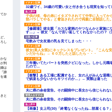
32歳ワイ、34歳の可愛い女と付き合うも現実を知っ
してか
子供の頃、母の弟にイタズラされてて中学に入ってか
部バラしてやる」と脅迫されたので両親に全部話した
【修羅場】彼女親「カスな家柄のヤツなんかと家族に
す…」→ 彼女「なんで言い返してくれなかったの？（
けど、
宅飲みで女友達の乳を見てしまった・・・
よろし
彼女(美人女医)にネックレスをプレゼント。「こんな
シだからね」→ ６０万したと話したら・・・
頃かな
三年働いてたパートを突然クビになった。しかし元職
事が判
たので…
結婚は
、「諦
【衝撃】ある工場に配属すると、女の人がみんな退職
女を連
で娯楽も少ないからキツイのか…」→ 実際は違った
夫に癌の余命宣告。その闘病中に長女から信じられな
引きと
夫に癌の余命宣告。その闘病中に長女から信じられな
【画像】女上司(30)「終電なくなったね…部屋くる？