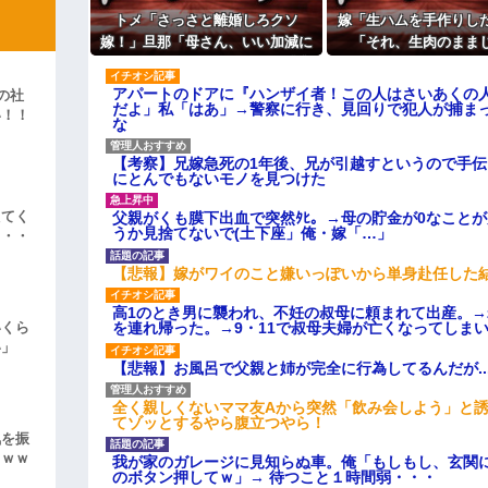
トメ「さっさと離婚しろクソ
嫁「生ハムを手作りし
よ！」キチママ『そこに金庫があっ
嫁！」旦那「母さん、いい加減に
「それ、生肉のまま
「泥は出てけ！二度と来るな！」結
しろ！」→思わぬ形で旦那が味方
か！」→食べてしまっ
彼「ちっ！」私「」
してくれて…
さかの事態が
アパートのドアに『ハンザイ者！この人はさいあくの
の社
だよ」私「はあ」→警察に行き、見回りで犯人が捕ま
い！！
な
逆切れ。「何クラクション鳴らして
」
【考察】兄嫁急死の1年後、兄が引越すというので手
らｗｗｗｗｗ(※画像あり)
にとんでもないモノを見つけた
女子のこの動画、すげえええええｗ
えてく
父親がくも膜下出血で突然ﾀﾋ。→母の貯金が0なこと
車線を制限速度で走った結果
うか見捨てないで(土下座」俺・嫁「…」
・・・
くる
【悲報】嫁がワイのこと嫌いっぽいから単身赴任した
やらかす←あまり悲しませないでく
高1のとき男に襲われ、不妊の叔母に頼まれて出産。
を連れ帰った。→9・11で叔母夫婦が亡くなってしま
いくら
い」
【悲報】お風呂で父親と姉が完全に行為してるんだが..
全く親しくないママ友Aから突然「飲み会しよう」と
てゾッとするやら腹立つやら！
気を振
ｗｗｗ
我が家のガレージに見知らぬ車。俺「もしもし、玄関に
のボタン押してｗ」→ 待つこと１時間弱・・・