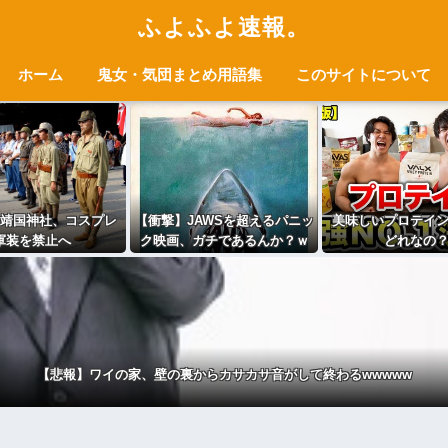
ふよふよ速報。
ホーム
鬼女・気団まとめ用語集
このサイトについて
靖国神社、コスプレ
【衝撃】JAWSを超えるパニッ
美味しいプロテイ
軍装を禁止へ
ク映画、ガチであるんか？ｗ
どれなの
ｗｗｗｗｗｗｗｗｗ
【悲報】ワイの家、壁の裏からカサカサ音がして終わるwwwww