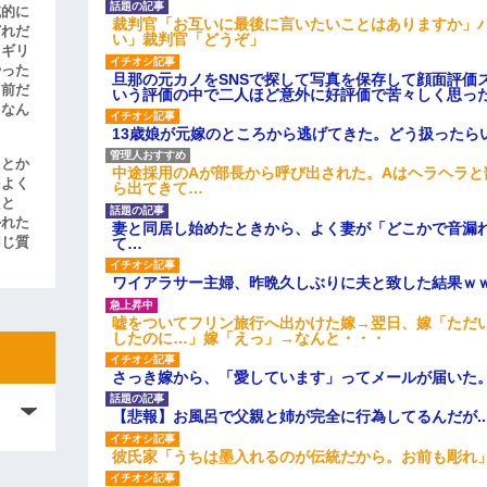
滅的に
裁判官「お互いに最後に言いたいことはありますか」
どれだ
い」裁判官「どうぞ」
リギリ
やった
旦那の元カノをSNSで探して写真を保存して顔面評価
名前だ
いう評価の中で二人ほど意外に好評価で苦々しく思っ
、なん
13歳娘が元嫁のところから逃げてきた。どう扱ったら
」とか
中途採用のAが部長から呼び出された。Aはヘラヘラと
をよく
ら出てきて…
たと
かれた
妻と同居し始めたときから、よく妻が「どこかで音漏
て…
同じ質
ワイアラサー主婦、昨晩久しぶりに夫と致した結果ｗ
嘘をついてフリン旅行へ出かけた嫁→翌日、嫁「ただ
したのに…」嫁「えっ」→なんと・・・
さっき嫁から、「愛しています」ってメールが届いた
【悲報】お風呂で父親と姉が完全に行為してるんだが..
彼氏家「うちは墨入れるのが伝統だから。お前も彫れ」