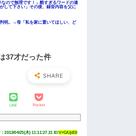
年なので無理です！」酷すぎるワードの連
逃がして下さい」その後、録音内容を父に
が判明。→母「私を家に置いてほしい、ど
は37才だった件
LINE
Pocket
す
：
2013/04/25(木) 11:11:27.31
 ID:
V+G/UjtE0