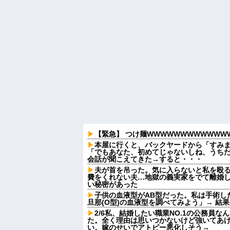
【緊急】 つけ麺WWWWWWWWWWWW
本屋に行くと、バックヤードから「すみ
「でもあなた、初めてじゃないしね、うち
会話が聞こえてきた→すると・・・
夫が首を吊った。気に入らないと私を殴
費をくれない夫…地獄の義実家をでて離婚
い秘密があった
子供の血液型がAB型だった。私は手術し
旦那(O型)の血液型を調べてみよう」→ 結
2/6私、結婚したい職業NO.1の公務員
た。全く理由は思いつかないけど強いてあ
い。嫁のせいでアトピー悪化しそう→