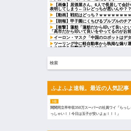
【画像】居酒屋さん、6人で長居して会計4
表明してしまう←コレどっちが悪いんや？
【動画】戦犯はどっち？ｗｗｗｗｗｗｗ
【朗報】甲子園にくちびるプルプルのチアリ
【衝撃】蓮舫「蓮舫だから叩いて良いとい
「高市だから叩いて良いをやってるのがお前
イーロン・マスク「中国のロボットはデ
ツーリング中に軽自動車から執拗な煽り
わぬ結末を目撃することになり…
離婚した元妻が突然失踪してしまった。
おけず連絡を探すことに…
姉「よいではないか、よいではないか…
屋を開けたら予想外の光景が広がっていて
クレママ「庭にあるバウンサーちょうだ
す」→断った数日後、庭からまさかの物音
最初はちょっと素直すぎるだけか？と思
ふよふよ速報。最近の人気記事
じいと分かって切った友人がいた
スーパーで小エビの天ぷら（１２尾入り
「５７６０円です」私「えっ！？間違いじ
８...
関関同立卒年収350万スーパーの社員ワイ「らっし
【朗報】 女子「恋愛テクで気を引く男よ
です」→結果
っしゃい！！今日は玉子が安いよぉ！！！」
「2年間、たぶん1日4回は握ってた」ラス
ダーを調べたら
ハードオフに売っていた4万4000円のフ