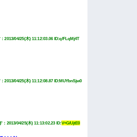
す
：
2013/04/25(木) 11:12:03.06
 ID:
q/FLqMj4T
す
：
2013/04/25(木) 11:12:08.87
 ID:
MUYbnSjw0
す
：
2013/04/25(木) 11:13:02.23
 ID:
V+G/UjtE0