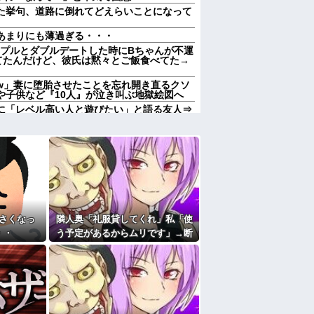
た挙句、道路に倒れてどえらいことになって
あまりにも薄過ぎる・・・
ップルとダブルデートした時にBちゃんが不運
てたんだけど、彼氏は黙々とご飯食べてた→
w」妻に堕胎させたことを忘れ開き直るクソ
や子供など『10人』が泣き叫ぶ地獄絵図へ
に「レベル高い人と遊びたい」と語る友人⇒
たけど…
うですか？
像を貼っていくスレｗｗｗｗ
かの男！？私が突き止めた結果ｗｗｗｗ
っていう大項目が急に廃止されたんだけど意
んでる40代半ばくらいの独身女性に狙われか
さくなっ
隣人奥「礼服貸してくれ」私「使
メリットがあるの」「そんなに大変なら育児
・・
う予定があるからムリです」→断
気に取られて離婚を言い渡された
った途端、とんでもない暴言を吐
言われたことが衝撃だった
かれて…
たよ