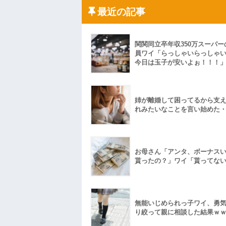
「こんな高いの？ｗｗ」「逆に超安い」
最近の記事
私「ちょっと、人の家の金庫触らないで
たから、開けてみようとしただけ☆』義兄
果・・・
私「初めて飲む味だけどなんのお茶？」
関関同立卒年収350万スーパー
【GIF】JSのカンチョーワロタ
員ワイ「らっしゃいらっしゃ
後続車にクラクションを鳴らされ彼氏が
今日は玉子が安いよぉ！！！
んだ！降りてこいよ！」と怒鳴りだし...
【衝撃】報酬100万円超の治験募集がこち
【ネット騒然】惨殺されたタワマン頂き
ｗｗｗｗｗｗｗｗｗｗ
姉が離婚して困ってるから支
【愕然】白のクラウン俺氏、高速道路左
れみたいなことを言い始めた
wwwwwwwwwwww
百年の恋12-899 食べた量を張り合って
【悲報】佐藤輝明・・・２軍でも盛大に
れ
お母さん「アンタ、ボーナス
貰ったの？」ワイ「貰ってな
無能いじめられっ子ワイ、勇
り絞って親に相談した結果ｗ