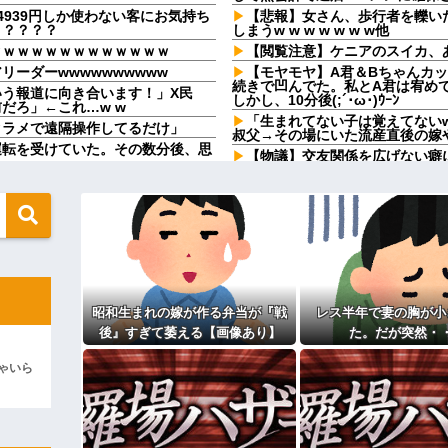
939円しか使わない客にお気持ち
【悲報】女さん、歩行者を轢い
？？？？？
しまうw w w w w w w他
ｗｗｗｗｗｗｗｗｗｗｗｗｗ
【閲覧注意】ケニアのスイカ、
ーダーwwwwwwwwww
【モヤモヤ】A君＆Bちゃんカ
続きで凹んでた。私とA君は宥め
う報道に向き合います！」X民
しかし、10分後(;´･ω･)ｳｰﾝ
だろ」←これ…w w
「生まれてない子は覚えてない
タラメで遠隔操作してるだけ」
叔父→その場にいた流産直後の嫁
運転を受けていた。その数分後、思
【物議】交友関係を広げない癖
謎の選民意識に呆れて距離を置い
娘の母親でもある相手だから放って
西日本に住んでる皆さん暑さど
【腹筋崩壊】見た瞬間吹いた画
」俺「何の声だ？」→気になって部
…
【修羅場】父の浮気相手がまさ
い！」私「犬が使ってるから無理で
今日から業務報告書の「庶務」
が…
味不明すぎる
ってたが、マウンティング癖が凄ま
社会人1年目の時、下の階に住
けた
昭和生まれの嫁が作る弁当が『戦
レス半年で妻の胸が小
４８０円）を買った。レジ係の人
「お食い初めなんて俺になんの
後』すぎて萎える【画像あり】
た。だが突然・
ゃないですか？」レジ「いや、４
やめれば？」冗談で言ったのに本
彼女と結婚の話をしていた時に
ゃいら
り、こういう男の方が1億倍良い男
主な税金の成り立ちを調べてみ
ベガスで買った3,000円のキーホル
ィギュアがヤバすぎるｗｗｗｗｗｗ