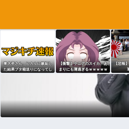
東大卒さん、ヒカルに嫉妬し
【衝撃】ケニアのスイカ、あ
【悲報】
た結果ブタ箱送りになってし
まりにも薄過ぎるｗｗｗｗｗ
まう…