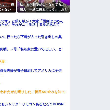
たよ！」俺
私「また郵便がなくなってる…」
じゃない
知人「一緒に捕まえよう」→おと
た翌日にま
りを仕掛けたら泥奥がまんまと引
…
っかかり…
人です』と張り紙が！大家「面倒はごめん
ったが、それが…｜生活｜ヌルポあんて
伝いに行ったら下着が入った引き出しの奥
が判明。→母「私を家に置いてほしい、ど
結果
→叔母夫婦が養子縁組してアメリカに子供
い…
.
誘われたがお断りした。後日Aの企みを知っ
もシャッターリモコンあるだろ？DOWN