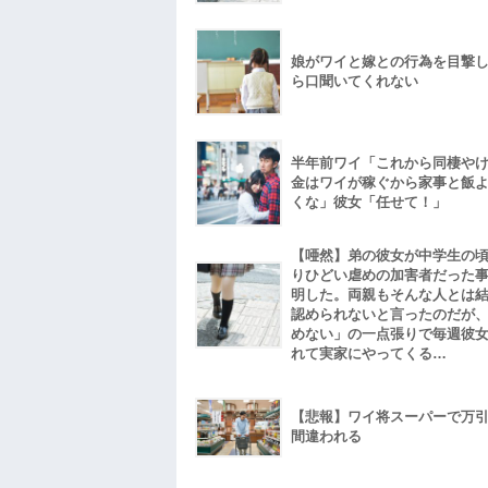
娘がワイと嫁との行為を目撃
ら口聞いてくれない
半年前ワイ「これから同棲や
金はワイが稼ぐから家事と飯
くな」彼女「任せて！」
【唖然】弟の彼女が中学生の
りひどい虐めの加害者だった
明した。両親もそんな人とは
認められないと言ったのだが
めない」の一点張りで毎週彼
れて実家にやってくる…
【悲報】ワイ将スーパーで万
間違われる