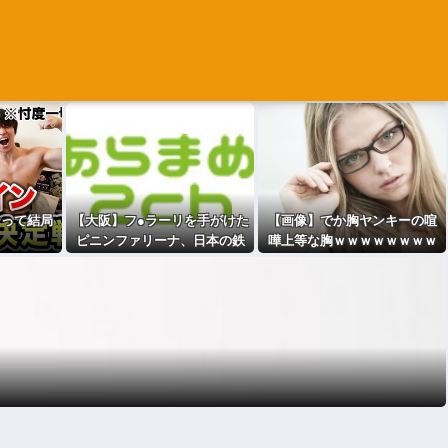
ンって結局
【大阪】フ●ラーリを手がけた
【画像】でか胸ヤンキーの喧
？
ピニンファリーナ、日本の鉄
嘩上等な胸ｗｗｗｗｗｗｗｗ
道を初デザイン。南海電鉄が
ｗｗｗｗｗｗ
新たな「空港特急」をなにわ
筋線へ導入 [少考さん★]