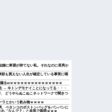
結婚に希望が持てない私。それなのに長男か
も豪邸も買えない人生が確定している事実に咽
を煽るwｗｗｗｗｗｗｗｗｗｗｗｗｗｗｗ
 → 今トンデモナイことになってる・・・
が、 どうやらぬこぬこネットワークで聞きつ
ーラとかいう飲み物ｗｗｗｗ
男、ペタンコのボストンバッグをパンパンに
され「なんで？」と本気で困惑ｗｗｗ