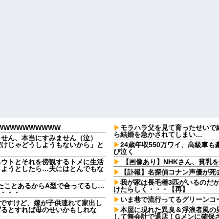
WWWWWWWWWW
モラハラ父を見て育ったせいで
ら結婚を急かされてしまい…
ません、本当にすみません（泣）
だけじゃどうしようもないから」と
24歳年収550万ワイ、高級車
び泣く
るウトとそれを傍観するトメに生活
【画像あり】NHKさん、貧乳
しようとしたら…夫にはとんでもな
【訃報】名探偵コナン声優が死去
我が家は長毛種3匹がいるのだ
たことあるからA型で合ってるし…
けたらしく・・・【再】
果・・・
いま巷で流行ってるグリーンコ
なんですけど、嫁が子供連れて家出し
げるとすれば母のせいかもしれな
本屋に現れた異臭＆浮浪者風の
して無会計で退店！Gメンに確保