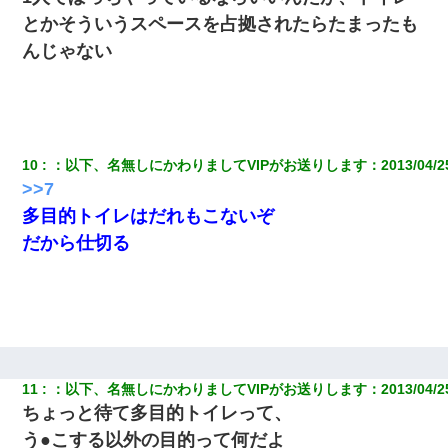
真似された。泣きながら夫に話すと一年後に…
とかそういうスペースを占拠されたらたまったも
んじゃない
生保レディと行為する為に駆け引きしてみた結果ｗｗｗｗｗｗｗ
ｗｗｗｗｗ
私「まとめ買いして冷凍ストックしてる」Ａ「ずるい！クレク
レ！」私「なんでよ」Ａ「ケーチ！バーカ！」→ 後日、Ａ旦那が
凸してきた
10
：
以下、名無しにかわりましてVIPがお送りします
：
2013/04/2
>>7
「パワハラを受けたから思い切って転職した」とSNSで呟いた
多目的トイレはだれもこないぞ
ら、速攻でパワハラかました元上司がLINEを送ってきた。
だから仕切る
ＤＮＡ検査『血縁関係０％』旦那「やっぱり托卵だったんだ…」
嫁「本当に身に覚えがない」「なにかの間違いだ！取り違え
だ！」→ 嫁「あっ」
義兄嫁「娘が大学に入ったら下宿させて」私「しつこい、学校斡
旋のアパートに行け」→ 旦那が義兄に通報したら「志望校を変え
ろ！」とキレて・・・
11
：
以下、名無しにかわりましてVIPがお送りします
：
2013/04/2
ちょっと待て多目的トイレって、
う●こする以外の目的って何だよ
ナンパにほいほい付いていった私、地獄に落ちる