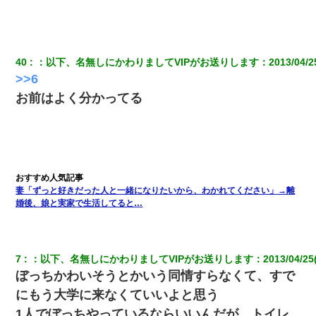
[緊急]ベロベロの女に声をかけて行為してきた結果
40
：
以下、名無しにかわりましてVIPがお送りします
：
2013/04/2
【修羅場】彼女親「カスな家柄のヤツなんかと家族になるのはご
>>6
めんだ」俺「じゃあ別れます…」→ 彼女「なんで言い返してくれ
なかったの？（泣」
お前はよく分かってる
彼氏家「うちは墨入れるのが伝統だから。お前も彫れ」 → 結果…
今日夫の実家に泊ったんだけど、朝起きたら股間がなんかモッコ
リしてた
妻「ずっと好きだった人と一緒になりたいから、わかれてください」→離
婚後、娘と実家で生活してると…
ミスした新人(
)に冗談で「行為させてくれたら許してあげる」
って言ったら・・・
旦那が長男のDNA鑑定をしたら血縁関係0%だった。旦那「やっぱ
7
：
以下、名無しにかわりましてVIPがお送りします
：
2013/04/25
りウワキしてたんだな…」長男「俺は誰の子供なの？」長女・次
ぼっちかわいそうとかいう同情すらなくて、すで
男「ウワキ女！」
にもう大学に来なくていいよと思う
1人でぼっちやっているならいいんだが、トイレ
妊娠中に「おいこのブタ女！てめー席譲れ！」と絡まれ腹を殴る