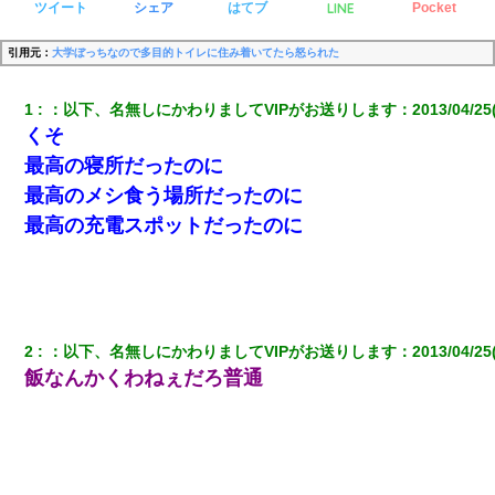
LINE
ツイート
シェア
はてブ
Pocket
引用元：
大学ぼっちなので多目的トイレに住み着いてたら怒られた
1
：
以下、名無しにかわりましてVIPがお送りします
：
2013/04/25
くそ
最高の寝所だったのに
最高のメシ食う場所だったのに
最高の充電スポットだったのに
2
：
以下、名無しにかわりましてVIPがお送りします
：
2013/04/25
飯なんかくわねぇだろ普通