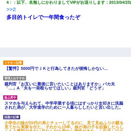
4
：
以下、名無しにかわりましてVIPがお送りします
：
2013/04/25
>>2
多目的トイレで一年間食ったぞ
【驚愕】5000円でＪＫと行為してきたが後悔しかない…
裁判官「お互いに最後に言いたいことはありますか」バカ夫
「…」A「夫を一発殴らせてほしい」裁判官「どうぞ」
スマホを与えられて、中学卒業する頃にはすっかり女叩きに洗脳
された弟が、大学進学のために一人暮らししたいと言い出した。
小学生の妹が20代の弟とチューしてるのに、見て見ぬふりの親を
見てから実家を出た。それから15年、妹が弟の子を妊娠したらし
くもう堕胎できない月なんだと母から連絡がきた…｜生活｜ワロ