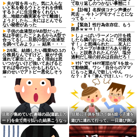
夫が首を吊った。気に入らな
て取り返しのつかない事態に！
いと私を殴るウトとそれを傍観
【訃報】名探偵コナン声優が
するトメに生活費をくれない
死去 → 今トンデモナイことにな
夫…地獄の義実家をでて離婚し
ってる・・・
ようとしたら…夫にはとんでも
ない秘密があった
【緊急】性行為依存症、もう
限界ｗｗ⇒！！
子供の血液型がAB型だった。
私は手術したことあるからA型で
しょっぱいラーメンの汁を残
合ってるし…旦那(O型)の血液型
したら隣のおっさんに「何故残
を調べてみよう」→ 結果・・・
す！」と怒鳴られた……友人に
も「スープが本体だろあり得な
2/6私、結婚したい職業NO.1の
い」と説教されたんだが、塩分
公務員なんですけど、嫁が子供
過剰だし味の好みは自由だろ！
連れて家出した。全く理由は思
いつかないけど強いてあげると
ﾏｸﾄﾞでｷﾞｬﾙﾏﾏ軍団がｶﾞｷを放っ
すれば母のせいかもしれない。
て動物園。ワシ「自分らのママ
嫁のせいでアトピー悪化しそう
にもっと遊んで欲しいやん
→
な？」ｶﾞｷ「遊んでほしい」ワシ
「魔法の言葉があるよ」。結
彼女が中古カードショップで
果、阿鼻叫喚ww
男に話しかけられた。いきなり
彼女の持ち歩いてたカードを品
【修羅場】父の浮気相手がま
定めしだしたらしく…
さかの男！？私が突き止めた結
果ｗｗｗｗ
【朗報】 女子「恋愛テクで気
を引く男より、こういう男の方
韓国調査船が竹島周辺の日本
が1億倍良い男です」→結果
EEZ内で調査か、ワイヤのよう
旦那が集めていた趣味の品(遊戯王カ
旦那に子供を預けて妹&姪っ子達を
なもの海中に投入…外務省が抗
長男嫁が「お姉ちゃん助け
議！
ード)を全て売り払った結果こうなっ
遊びに連れて行って、一日遊び倒し
て」と電話してきた。バカトメ
が、雪の中うちの息子に会いに
最近彼氏にムカついた事
た
た。すると、旦那と喧嘩になってし
来ようとしたらしく...
【画像】TWICE・モモ(30)、
まい...
寺田心、週6ジム通いで体重
またしてもエチエチボデーを披