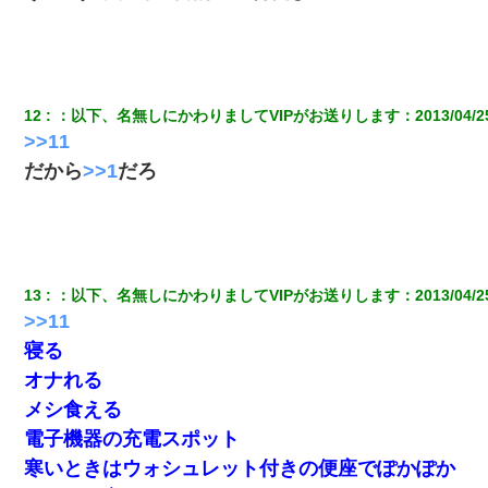
友人「酒の勢いで女先輩をホテルに連れ込んだｗｗｗｗｗ」俺
「…」
12
：
以下、名無しにかわりましてVIPがお送りします
：
2013/04/2
32歳ワイ、34歳の可愛い女と付き合うも現実を知ってしまい無事
死亡・・・
>>11
だから
>>1
だろ
妻が亡くなったんだけど正直ガチで嬉しい
ワイアラサー主婦、昨晩久しぶりに夫と致した結果ｗｗｗｗｗ
13
：
以下、名無しにかわりましてVIPがお送りします
：
2013/04/2
友人とふたりで山口に旅行した時の事。レンタカーを借りて山の
>>11
中の道を走っていたら、突然ガガッ！って音がして…
寝る
オナれる
兄の新しい嫁がやらかしすぎて辛い。当たり前のように実家や姪
の幼稚園に来る
メシ食える
電子機器の充電スポット
【戦争】不妊の俺嫁に弟嫁が2日間4歳児を託児 俺嫁はそこまで気
寒いときはウォシュレット付きの便座でぽかぽか
にしてなかったが、あまりにも子供が俺嫁に懐くので最後らへん
顔引きつってた → そして弟嫁が迎えに来た翌日…