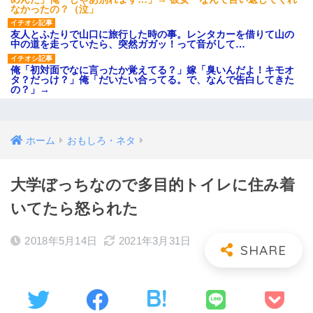
なかったの？（泣」
友人とふたりで山口に旅行した時の事。レンタカーを借りて山の
中の道を走っていたら、突然ガガッ！って音がして…
俺「初対面でなに言ったか覚えてる？」嫁「臭いんだよ！キモオ
タ？だっけ？」俺「だいたい合ってる。で、なんで告白してきた
の？」→
ホーム
おもしろ・ネタ
大学ぼっちなので多目的トイレに住み着
いてたら怒られた
2018年5月14日
2021年3月31日