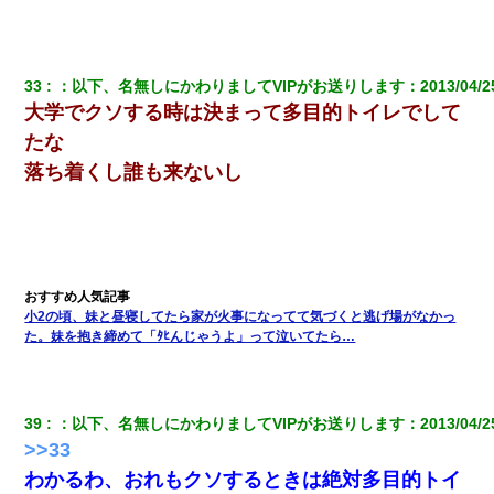
33
：
以下、名無しにかわりましてVIPがお送りします
：
2013/04/2
大学でクソする時は決まって多目的トイレでして
たな
落ち着くし誰も来ないし
小2の頃、妹と昼寝してたら家が火事になってて気づくと逃げ場がなかっ
た。妹を抱き締めて「ﾀﾋんじゃうよ」って泣いてたら…
39
：
以下、名無しにかわりましてVIPがお送りします
：
2013/04/2
>>33
わかるわ、おれもクソするときは絶対多目的トイ