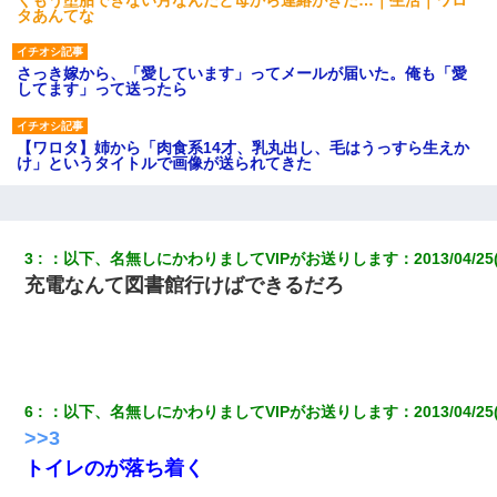
タあんてな
さっき嫁から、「愛しています」ってメールが届いた。俺も「愛
してます」って送ったら
【ワロタ】姉から「肉食系14才、乳丸出し、毛はうっすら生えか
け」というタイトルで画像が送られてきた
13歳娘が元嫁のところから逃げてきた。どう扱ったらいいのかわ
からない
3
：
以下、名無しにかわりましてVIPがお送りします
：
2013/04/25
充電なんて図書館行けばできるだろ
【不幸な結婚式】新郎親族「ブスのくせにドレスなんか着ちゃっ
てさ～ほんと恥ずかしいわよね～（大声」新郎両親「！！！（土
下座」→ 結果・・・
俺「初対面でなに言ったか覚えてる？」嫁「臭いんだよ！キモオ
タ？だっけ？」俺「だいたい合ってる。で、なんで告白してきた
6
：
以下、名無しにかわりましてVIPがお送りします
：
2013/04/25
の？」→
>>3
トイレのが落ち着く
三年働いてたパートを突然クビになった。しかし元職場の主要取
引先のトップが母方の叔父だったので…