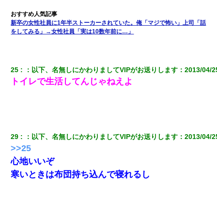
新卒の女性社員に1年半ストーカーされていた。俺「マジで怖い」上司「話
をしてみる」→女性社員「実は10数年前に…」
25
：
以下、名無しにかわりましてVIPがお送りします
：
2013/04/2
トイレで生活してんじゃねえよ
29
：
以下、名無しにかわりましてVIPがお送りします
：
2013/04/2
>>25
心地いいぞ
寒いときは布団持ち込んで寝れるし