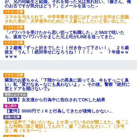
が、兄の同級生と結婚。それを知った兄は荒れ狂い、｢嫁さん、俺
募集がこちらｗｗｗｗｗ(※画像
のお古ですが気分はどう？」とメールを送った→
あり)
【ネット騒然】惨殺されたタ
スマホを与えられて、中学卒業する頃にはすっかり女叩きに洗脳
ワマン頂き女子のこの動画、す
された弟が、大学進学のために一人暮らししたいと言い出した。
げえええええｗｗｗｗｗｗｗｗ
ｗｗｗ
「パワハラを受けたから思い切って転職した」とSNSで呟いた
【愕然】白のクラウン俺氏、
ら、速攻でパワハラかました元上司がLINEを送ってきた。
高速道路左車線を制限速度で走
った結果wwwwwwwwwwww
３２歳俺「ずっと好きでした！！付き合って下さい！」 ２５歳
百年の恋12-899 食べた量を
彼女「うん！！絶対幸せになろうね！！！！」 → ７年後ｗｗ
張り合ってくる
ｗｗｗ
【悲報】佐藤輝明・・・２軍
でも盛大にやらかす←あまり悲
しませないでくれ
隣室のお婆ちゃん「下階からの異臭に困ってる、今もすっごく臭
い」私「変だなあ～なにも臭わないよ」→ その後。警察『絶対に
窓とドアを開けないで』
【衝撃】女友達から行為中に告白されてOKした結果
【驚愕】5000円でＪＫと行為してきたが後悔しかない…
嫁が涙声で『会いたいね』とか言っているのが聞こえた。俺「こ
んな時間に誰と電話してんの？」嫁「ごめんなさい…！（大号
泣」俺（キターー）→