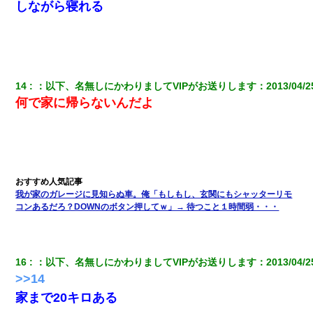
しながら寝れる
新卒の女性社員に1年半ストーカーされていた。俺「マジで怖い」
上司「話をしてみる」→女性社員「実は10数年前に…」
旦那の元嫁「離婚したとはいえ、私が本来の妻。許可なく結婚す
14
：
以下、名無しにかわりましてVIPがお送りします
：
2013/04/2
るなんてどういう神経してるの？離婚届を記入して持って来い」
→笑いが止まらなくなり・・・
何で家に帰らないんだよ
見合いにて。嫁「はじめまして」俺「失礼ですが○○さんご本人で
すか？」
姉旦那の友達「ほんとのパパだよ～」私のお腹を触ってほざく。
→思わず手を叩いて振り払ったら…
我が家のガレージに見知らぬ車。俺「もしもし、玄関にもシャッターリモ
コンあるだろ？DOWNのボタン押してｗ」→ 待つこと１時間弱・・・
私（23）冗談のつもりで上司（27）に胸を揉ませた結果・・・
16
：
以下、名無しにかわりましてVIPがお送りします
：
2013/04/2
【画像】女上司(30)「終電なくなったね…部屋くる？」ワイ「行
きます！」
>>14
家まで20キロある
小学生の息子が急に様子がおかしくなった。私「理由を聞いても