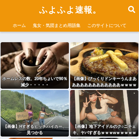
ふよふよ速報。
ホーム
鬼女・気団まとめ用語集
このサイトについて
ホームレスの数、20年ちょいで90％
【画像】びっくりドンキーうんまあ
減少・・・・・
ああああああああああああｗｗｗｗ
ｗｗｗｗｗｗｗ
【画像】Hすぎるヒッチハイカー、
【画像】地下アイドルのク○ニチェ
見つかる
キ、ヤバすぎるｗｗｗwｗｗｗｗｗ
ｗｗｗ