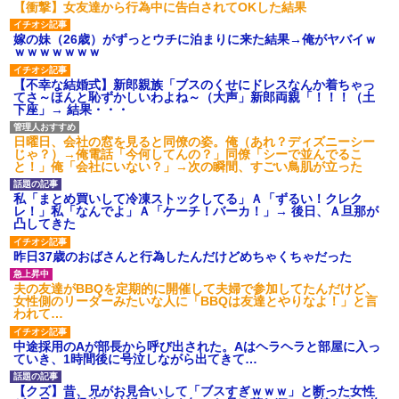
【衝撃】女友達から行為中に告白されてOKした結果
られたらしい
彼女と結婚の話をしていた時
「2年間、たぶん1日4回は握っ
に言われたことが衝撃だった
嫁の妹（26歳）がずっとウチに泊まりに来た結果→俺がヤバイｗ
てた」ラスベガスで買った3,000
主な税金の成り立ちを調べて
ｗｗｗｗｗｗｗ
円のキーホルダーを調べたら
みたよ
告白してきた会社の同僚と結
【不幸な結婚式】新郎親族「ブスのくせにドレスなんか着ちゃっ
婚したが１か月たたずにレスに
てさ～ほんと恥ずかしいわよね～（大声」新郎両親「！！！（土
→俺「〇〇だから夜を拒否する
下座」→ 結果・・・
のか！」嫁「そうｗあんたはた
だの寄生主でーすｗ」嫁親「こ...
ハードオフに売っていた4万
日曜日、会社の窓を見ると同僚の姿。俺（あれ？ディズニーシー
4000円のフィギュアがヤバすぎ
じゃ？）→俺電話「今何してんの？」同僚「シーで並んでるこ
るｗｗｗｗｗｗ「こんな高い
と！」俺「会社にいない？」→次の瞬間、すごい鳥肌が立った
の？ｗｗ」「逆に超安い」
私「ちょっと、人の家の金庫
私「まとめ買いして冷凍ストックしてる」Ａ「ずるい！クレク
触らないでよ！」キチママ『そ
レ！」私「なんでよ」Ａ「ケーチ！バーカ！」→ 後日、Ａ旦那が
こに金庫があったから、開けて
凸してきた
みようとしただけ☆』義兄「泥
は出てけ！二度と来るな！」結
昨日37歳のおばさんと行為したんだけどめちゃくちゃだった
果・・・
私「初めて飲む味だけどなん
夫の友達がBBQを定期的に開催して夫婦で参加してたんだけど、
のお茶？」彼「ちっ！」私「」
女性側のリーダーみたいな人に「BBQは友達とやりなよ！」と言
【GIF】JSのカンチョーワロ
われて…
タ
後続車にクラクションを鳴ら
中途採用のAが部長から呼び出された。Aはヘラヘラと部屋に入っ
され彼氏が逆切れ。「何クラク
ていき、1時間後に号泣しながら出てきて…
ション鳴らしてんだ！降りてこ
いよ！」と怒鳴りだし...
【クズ】昔、兄がお見合いして「ブスすぎｗｗｗ」と断った女性
【衝撃】報酬100万円超の治験