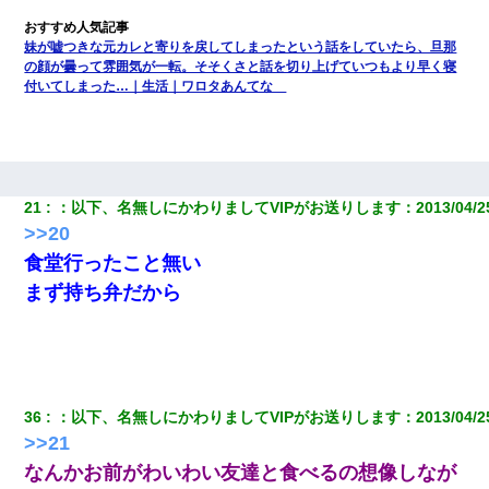
妹が嘘つきな元カレと寄りを戻してしまったという話をしていたら、旦那
の顔が曇って雰囲気が一転。そそくさと話を切り上げていつもより早く寝
付いてしまった…｜生活｜ワロタあんてな
21
：
以下、名無しにかわりましてVIPがお送りします
：
2013/04/2
>>20
食堂行ったこと無い
まず持ち弁だから
36
：
以下、名無しにかわりましてVIPがお送りします
：
2013/04/2
>>21
なんかお前がわいわい友達と食べるの想像しなが