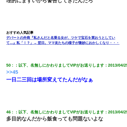
理的にまずいから警告してきたんだろ
デパートの外商『私さんだと名乗る女が、ツケで宝石を買おうとしてい
て…』私「！？」→ 翌日。ママ友たちの様子が微妙におかしくなり・・・
50
：
以下、名無しにかわりましてVIPがお送りします
：
2013/04/2
>>45
一日二三回は場所変えてたんだがなぁ
46
：
以下、名無しにかわりましてVIPがお送りします
：
2013/04/2
多目的なんだから飯食っても問題ないよな