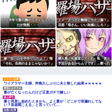
62kg→82kgに 110kgのベンチ
露wwwwwwwwww他
プレス持ち上げる姿披露
今日から業務報告書の「庶
お前ら「日本も核武装汁！」
務」っていう大項目が急に廃止
←１万発の核弾頭どこに
されたんだけど意味不明すぎる
レス半年で妻の胸が小さくなった。
トメ「さっさと離婚しろクソ嫁！」
【速報】北海道江別大学生殺
【徹底議論】漫画史上「最大
人事件、主犯格の川口被告(19)に
のやらかし展開」って結局なん
だが突然・・・
旦那「母さん、いい加減にしろ！」
無期懲役の判決←これ、妥当だ
だと思う？
→思わぬ形で旦那が味方してくれ
と思う？？？？？？
社会人1年目の時、下の階に住
て…
日産e-power、無給油で
んでる40代半ばくらいの独身女
1980km走行しギネス記録を達
性に狙われかけた
成！→山頂から下ってるだけで
母が難病発覚で突然の離婚希
した…
望、その理由が30年前の夫の不
イーロン・マスク「中国のロ
倫！？
ボットはデタラメで遠隔操作し
「生まれてない子は覚えてな
嫁「生ハムを手作りしたよ！」俺
隣人奥「礼服貸してくれ」私「使う
てるだけ」
いw」妻に堕胎させたことを忘れ
「それ、生肉のままじゃないか！」
予定があるからムリです」→断った
７割引きのカキを購入、９歳
開き直るクソ叔父→その場にい
長女が６歳次女の分も奪って食
た流産直後の嫁や子供など『10
→食べてしまった翌日にまさかの事
途端、とんでもない暴言を吐かれ
べた。長女が奪ったのが悪いん
人』が泣き叫ぶ地獄絵図へ
態が…
て…
だから弁償させていいよね？
母が難病発覚で突然の離婚希
約3万円が入ってた財布を拾い
望、その理由が30年前の夫の不
ワイアラサー主婦、昨晩久しぶりに夫と致した結果ｗｗｗｗｗ
交番に届けた私。警察から連絡
倫！？
が入りその金が私のものになっ
警察や検察が冤罪率をデータ
た結果...
として公表すべきだと思う
妻が亡くなったんだけど正直ガチで嬉しい
人生初の通販を使った義父。
「お食い初めなんて俺になん
すると、1万円の非常持ち出し袋
のメリットがあるの」「そんな
妻と同居し始めたときから、よく妻が「どこかで音漏れしてな
が12個も届いてしまい...
に大変なら育児やめれば？」冗
い？音楽聞こえる」と言っていて…
アラフィフで同い年の友人Ａ
談で言ったのに本気に取られて
は旦那から突然離婚を突きつけ
離婚を言い渡された