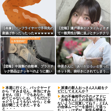
【画像】ノンフライヤーで手羽先の
【悲報】瀬戸環奈がスタイルよすぎ
唐揚げ作ったったったｗｗｗｗｗｗ
て一般男性が隣に並ぶとチンチクリ
ｗ
ンに見えてしまう
【悲報】中国製の自動車、プラスチ
仲居さんに「ありがとう」と言った
ック部品はクッキーのように脆い
ネット民、袋叩きにされてしまう…
本屋に行くと、バックヤード
派遣の新人おっさん2人組をク
から「すみません、本当にすみ
ビにしてええんか？
ません（泣）「でもあなた、初
夫の不倫相手の子のメアドに
めてじゃないしね、うちだけじ
「お母さんに人の旦那に手出さ
ゃどうしようもないから」と会
ないように注意してね？」と2人
話が聞こえてきた→する
の合体ムービーを添付して送っ
と・・・
た・・・はずが、宛先を間違っ