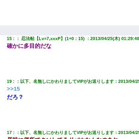
『わかんない！』って怒鳴り付けてくるし、困っってる」旦那
「話してみるよ」→ 後日・・・
体中に赤い蕁麻疹みたいなのができて、皮膚科にいったら「ジベ
ル薔薇色ひこう疹」という症状だと言われた
15
：
 忍法帖【Lv=7,xxxP】(1+0：15) 
：
2013/04/25(木) 01:29:4
確かに多目的だな
高1のとき男に襲われ、不妊の叔母に頼まれて出産。→叔母夫婦が
養子縁組してアメリカに子供を連れ帰った。→9・11で叔母夫婦が
亡くなってしまい…
｢昨日はお兄ちゃんと一緒にお風呂に入っちゃった～｣とか毎日兄
の話をしていたA子が事故で亡くなった。→Ａ子のお母さんの話に
驚愕…
19
：
以下、名無しにかわりましてVIPがお送りします
：
2013/04/2
>>15
だろ？
17
：
以下、名無しにかわりましてVIPがお送りします
：
2013/04/2