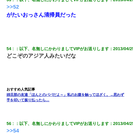
>>52
がたいおっさん清掃員だった
54
：
以下、名無しにかわりましてVIPがお送りします
：
2013/04/2
どこぞのアジア人みたいだな
姉旦那の友達「ほんとのパパだよ～」私のお腹を触ってほざく。→思わず
手を叩いて振り払ったら…
56
：
以下、名無しにかわりましてVIPがお送りします
：
2013/04/2
>>54