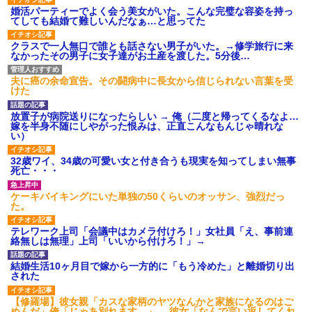
婚活パーティーでよく会う美女がいた。こんな完璧な容姿を持っ
てしても結婚て難しいんだなぁ…と思ってた
クラスで一人無口で誰とも話さない男子がいた。→修学旅行に来
なかったその男子に女子達がお土産を渡した。5分後…
夫に癌の余命宣告。その闘病中に長女から信じられない言葉を受
けた
放置子が病院送りになったらしい → 俺（二度と帰ってくるなよ…
嫁を半身不随にしやがった恨みは、正直こんなもんじゃ晴れな
い）
32歳ワイ、34歳の可愛い女と付き合うも現実を知ってしまい無事
死亡・・・
ケーキバイキングにいた単独の50くらいのオッサン、強烈だっ
た。
テレワーク上司「会議中はカメラ付けろ！」女社員「え、事前連
絡無しは無理」上司「いいから付けろ！」→
結婚生活10ヶ月目で嫁から一方的に「もう冷めた」と離婚切り出
された
【修羅場】彼女親「カスな家柄のヤツなんかと家族になるのはご
めんだ」俺「じゃあ別れます…」→ 彼女「なんで言い返してくれ