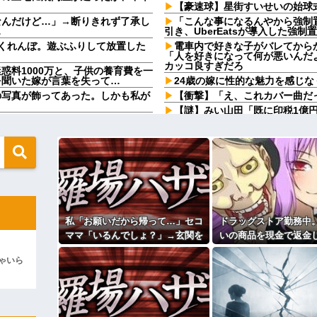
【豪速球】星街すいせいの始球
なんだけど…」→断りきれず了承し
「こんな事になるんやから強制
…
引き、UberEatsが導入した強
くれんぼ。遊ぶふりして放置した
電車内で好きな子がバレてから
「人を好きになって何が悪いんだ
カッコ良すぎだろ
惑料1000万と、子供の養育費を一
を聞いた嫁が言葉を失って…
24歳の嫁に性的な魅力を感じ
の写真が飾ってあった。しかも私が
【衝撃】「え、これカバー曲だ
【謎】みい山田「既に印税1億
気で入院することに。見舞いに来た
にムキになる理由他
お菓子とか菓子パンの異様なカ
ってきました」警察「！？」自衛
旦那との出会いは親にも言って
24歳の嫁に性的な魅力を感じ
自分で商品通さないといけないん
【ドン引き】彼からプロポーズ
てんだけど、これからは毎日拭い
に気付いてしまった結果…
ら、アド変してロミオメールが来
ンソーで竹を切るだけで600万再生
映像制作の仕事
なw w w w w w w w
私「お願いだから帰って…」セコ
ドラッグストア勤務中
【奇跡】浮気嫁がモラハラで離
になるのイヤです！」先生「分かっ
ママ「いるんでしょ？」→玄関を
いの商品を現金で返金
いたｗｗｗ
 w w w w
ガチャガチャされ、警察を呼ぶ事
と言い張る女性客。断
先に帰宅して先に夕飯を食べる
品を現金で返金してほしいと言い張
ゃいら
態になって…
言っても旦那が自分の食べた食器
下がらず、その後まさ
まさかの展開に…
た」って言いながら何回も繰り返
に…
きた優しくて可愛い彼女と結婚！…
主な税金の成り立ちを調べてみ
態になってしまったんだが………？
ーダー格のＡ「なんで支援学級に入