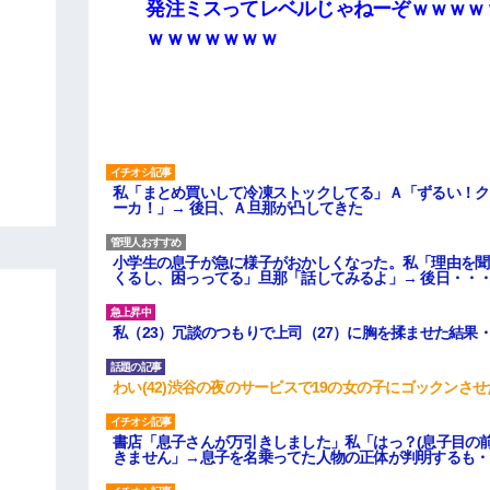
発注ミスってレベルじゃねーぞｗｗｗｗ
ｗｗｗｗｗｗｗ
私「まとめ買いして冷凍ストックしてる」Ａ「ずるい！ク
ーカ！」→ 後日、Ａ旦那が凸してきた
小学生の息子が急に様子がおかしくなった。私「理由を聞
くるし、困っってる」旦那「話してみるよ」→ 後日・・
私（23）冗談のつもりで上司（27）に胸を揉ませた結果
わい(42)渋谷の夜のサービスで19の女の子にゴックンさ
書店「息子さんが万引きしました」私「はっ？(息子目の
きません」→息子を名乗ってた人物の正体が判明するも・