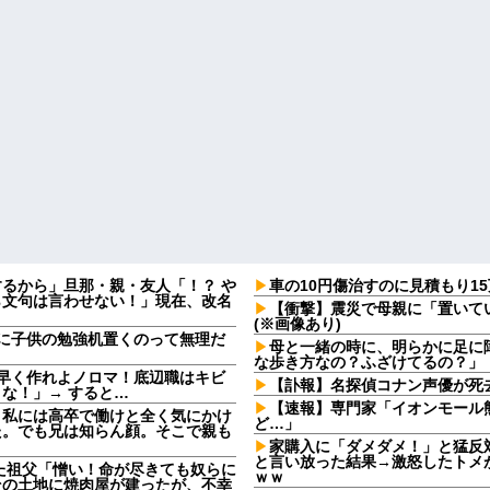
るから」旦那・親・友人「！？ や
車の10円傷治すのに見積もり1
ら文句は言わせない！」現在、改名
【衝撃】震災で母親に「置いて
(※画像あり)
に子供の勉強机置くのって無理だ
母と一緒の時に、明らかに足に
な歩き方なの？ふざけてるの？」
早く作れよノロマ！底辺職はキビ
【訃報】名探偵コナン声優が死去
な！」→ すると…
【速報】専門家「イオンモール
。私には高卒で働けと全く気にかけ
ど…」
た。でも兄は知らん顔。そこで親も
家購入に「ダメダメ！」と猛反
と言い放った結果→激怒したトメ
た祖父「憎い！命が尽きても奴らに
ｗｗ
その土地に焼肉屋が建ったが、不幸