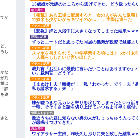
13歳娘が元嫁のところから逃げてきた。どう扱ったら
【衝撃】ある工場に配属すると、女の人がみんな退職
してか
で娯楽も少ないからキツイのか…」→ 実際は違った
【悲報】姉と入浴中に大きくなってしまった結果ｗｗ
ずっとニートだと思ってた同居の義弟が投資で旦那よ
けど、
よろし
スマホを与えられて、中学卒業する頃にはすっかり女
一人暮らししたいと言い出した。
裁判官「お互いに最後に言いたいことはありますか」
頃かな
い」裁判官「どうぞ」
事が判
結婚は
【まぬけ】夫「離婚だ！」私「わかった。で？」夫「
私も請求する」夫「」
、「諦
女を連
妹が嘘つきな元カレと寄りを戻してしまったという話
一転。そそくさと話を切り上げていつもより早く寝付
最近うちの庭に知らない男の人がしょっちゅう入って
引きと
が怒鳴りつけてきた。
ワイアラサー主婦、昨晩久しぶりに夫と致した結果ｗ