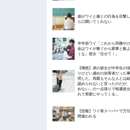
娘がワイと嫁との行為を目撃
ら口聞いてくれない
半年前ワイ「これから同棲や
金はワイが稼ぐから家事と飯
くな」彼女「任せて！」
【唖然】弟の彼女が中学生の
りひどい虐めの加害者だった
明した。両親もそんな人とは
認められないと言ったのだが
めない」の一点張りで毎週彼
れて実家にやってくる…
【悲報】ワイ将スーパーで万
間違われる