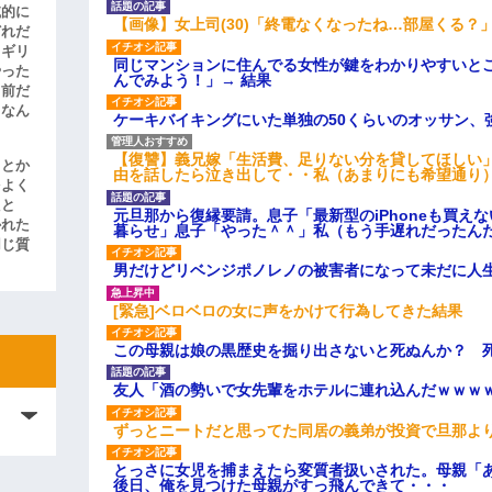
滅的に
【画像】女上司(30)「終電なくなったね…部屋くる？
どれだ
リギリ
同じマンションに住んでる女性が鍵をわかりやすいと
やった
んでみよう！」→ 結果
名前だ
、なん
ケーキバイキングにいた単独の50くらいのオッサン、
【復讐】義兄嫁「生活費、足りない分を貸してほしい」
」とか
由を話したら泣き出して・・私（あまりにも希望通り
をよく
たと
元旦那から復縁要請。息子「最新型のiPhoneも買え
かれた
暮らせ」息子「やった＾＾」私（もう手遅れだったん
同じ質
男だけどリベンジポノレノの被害者になって未だに人
[緊急]ベロベロの女に声をかけて行為してきた結果
この母親は娘の黒歴史を掘り出さないと死ぬんか？ 
友人「酒の勢いで女先輩をホテルに連れ込んだｗｗｗ
ずっとニートだと思ってた同居の義弟が投資で旦那よ
とっさに女児を捕まえたら変質者扱いされた。母親「あ
後日、俺を見つけた母親がすっ飛んできて・・・