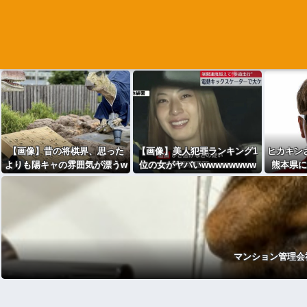
【画像】昔の将棋界、思った
【画像】美人犯罪ランキング1
ヒカキンさ
よりも陽キャの雰囲気が漂うw
位の女がヤバいwwwwwwww
熊本県に
wwwwww
w
マンション管理会