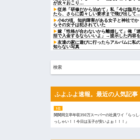
が次々おこり…
従弟「研修だから泊めて」私「今は臨月
たら、さらに図々しい要求まで飛び出して
小6の頃、知的障害がある女子と神社でか
らその女子は犯されていた
嫁「性格が合わないから離婚して」俺「迷
括で入金するならいいよ」→提示した内容
友達の家に遊びに行ったらアルバムに私
知らない写真
家事も完璧にこなす専業主夫だったが病
妻の一言が予想外すぎて…
【緊急】爆美女「すみません。砲弾3つ持
隊「！？」→結果w w w w w w w w
【悲報】Z世代「なんでセルフレジなのに
だ」
【超絶悲報】婚活女子さん、残酷な現実
【衝撃】YouTuber山口達也さん、チェ
ふよふよ速報。最近の人気記事
を突破してしまう←正直、こう言うのでいいんだよ
【衝撃画像】中学生「先生！水泳で水着
た」→結果まさかの『こう』なってしまうw w w
ドラッグストア勤務中。カード払いの商
関関同立卒年収350万スーパーの社員ワイ「らっし
る女性客。断っても引き下がらず、その後
っしゃい！！今日は玉子が安いよぉ！！！」
ブサイクでモテなかった俺に奇跡的にで
する直前、彼女妹のせいで想定外すぎる事
【ＧＪ】 クラスに迷惑な池沼がいた。リ