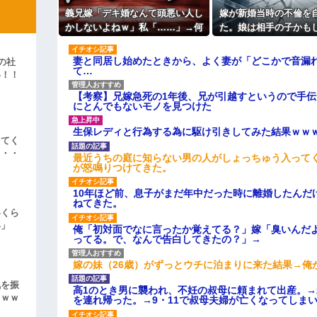
で、これも個性なの！差別は...
義兄嫁「デキ婚なんて頭悪い人し
嫁が新婚当時の不倫を
ィギュアがヤバすぎるｗｗｗｗｗｗ
かしないよねｗ」私「……」→何
た。娘は相手の子かも
よ！」キチママ『そこに金庫があっ
をしても嫌味を言われ続けた末
うで俺と娘が他人なら
「泥は出てけ！二度と来るな！」結
に…
になるかもしれないと
妻と同居し始めたときから、よく妻が「どこかで音漏
の社
そうで…
て…
彼「ちっ！」私「」
い！！
」
【考察】兄嫁急死の1年後、兄が引越すというので手
逆切れ。「何クラクション鳴らして
にとんでもないモノを見つけた
らｗｗｗｗｗ(※画像あり)
生保レディと行為する為に駆け引きしてみた結果ｗｗ
えてく
女子のこの動画、すげえええええｗ
・・・
最近うちの庭に知らない男の人がしょっちゅう入って
が怒鳴りつけてきた。
車線を制限速度で走った結果
10年ほど前、息子がまだ年中だった時に離婚したんだ
くる
ねてきた。
やらかす←あまり悲しませないでく
いくら
い」
俺「初対面でなに言ったか覚えてる？」嫁「臭いんだ
ってる。で、なんで告白してきたの？」→
嫁の妹（26歳）がずっとウチに泊まりに来た結果→俺
気を振
高1のとき男に襲われ、不妊の叔母に頼まれて出産。
ｗｗｗ
を連れ帰った。→9・11で叔母夫婦が亡くなってしま