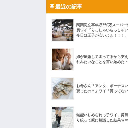
れないんですか？」先生「背の高い低いと同じ
最近の記事
ハードオフに売っていた4万4000円のフ
「こんな高いの？ｗｗ」「逆に超安い」
私「ちょっと、人の家の金庫触らないで
たから、開けてみようとしただけ☆』義兄
果・・・
関関同立卒年収350万スーパー
私「初めて飲む味だけどなんのお茶？」
員ワイ「らっしゃいらっしゃ
今日は玉子が安いよぉ！！！
【GIF】JSのカンチョーワロタ
後続車にクラクションを鳴らされ彼氏が
んだ！降りてこいよ！」と怒鳴りだし...
【衝撃】報酬100万円超の治験募集がこち
姉が離婚して困ってるから支
【ネット騒然】惨殺されたタワマン頂き
れみたいなことを言い始めた
ｗｗｗｗｗｗｗｗｗｗ
【愕然】白のクラウン俺氏、高速道路左
wwwwwwwwwwww
百年の恋12-899 食べた量を張り合って
【悲報】佐藤輝明・・・２軍でも盛大に
お母さん「アンタ、ボーナス
れ
貰ったの？」ワイ「貰ってな
無能いじめられっ子ワイ、勇
り絞って親に相談した結果ｗ