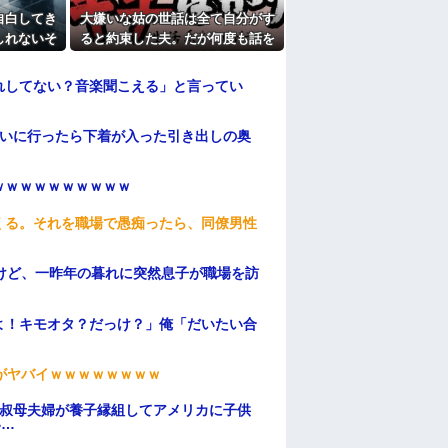
自白してき
大嫌いな姑の世話は全て自分がす
しれないそ
ると約束した夫。だが何度も話を
男女の関係
変え『お前が大人の対応をすれば
不安だった
いい』と言い出して・・・
れしてない？音楽聞こえる」と言ってい
伝いに行ったら下着が入った引き出しの奥
ｗｗｗｗｗｗｗｗｗｗ
くる。それを職場で愚痴ったら、同僚男性
けど、一昨年の暮れに突然息子が職場を訪
よ！キモオタ？だっけ？」俺「だいたい合
がヤバイｗｗｗｗｗｗｗｗ
→叔母夫婦が養子縁組してアメリカに子供
い…