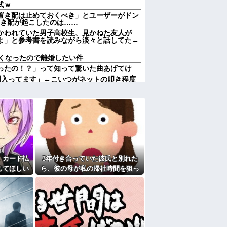
式ｗ
置き配は止めておくべき」とユーザーがドン
制置き配が起こしたのは……
かわれていた男子高校生、見かねた友人が
よ」と参考書を読みながら淡々と話してた←
なくなったので離婚したい件
ったの！？」って知って驚いた曲あげてけ
円入ってます」←こいつがネットの叩き程度
ロリー本当に怖すぎ
いない。私は元キャバ嬢で旦那は元ボーイ
なくなったので離婚したい件
「風呂あがりはいつも母親に体拭いてもらっ
てくれないかな」→お断りしてお別れをした
た
。カード払
3年付き合っていた彼氏と別れた
婚調停申し立て！実は驚愕の逆転劇が待って
してほしい
ら、彼の母が私の帰社時間を狙っ
っても引き
て待ち伏せしてた。イキナリ蹴ら
旦那。私が帰宅して食器を洗うんだけど何度
を水につけておいてくれない。「あっ忘れて
かの展開
れ襲われたのだが…
す
たよ