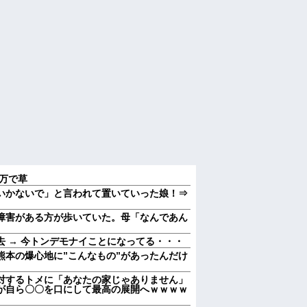
5万で草
いかないで」と言われて置いていった娘！⇒
障害がある方が歩いていた。母「なんであん
 → 今トンデモナイことになってる・・・
熊本の爆心地に”こんなもの”があったんだけ
対するトメに「あなたの家じゃありません」
が自ら〇〇を口にして最高の展開へｗｗｗｗ