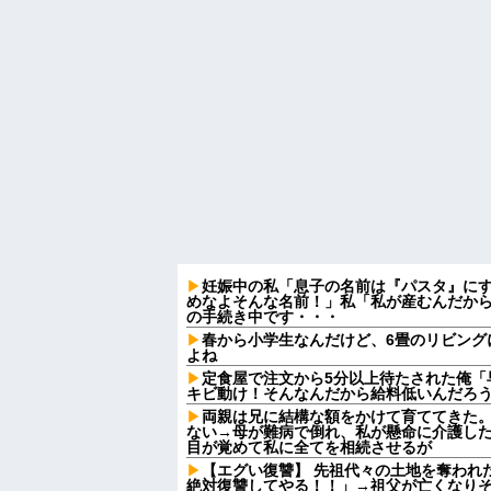
妊娠中の私「息子の名前は『パスタ』にす
めなよそんな名前！」私「私が産むんだか
の手続き中です・・・
春から小学生なんだけど、6畳のリビング
よね
定食屋で注文から5分以上待たされた俺「
キビ動け！そんなんだから給料低いんだろう
両親は兄に結構な額をかけて育ててきた
ない→母が難病で倒れ、私が懸命に介護し
目が覚めて私に全てを相続させるが
【エグい復讐】 先祖代々の土地を奪われ
絶対復讐してやる！！」→祖父が亡くなり