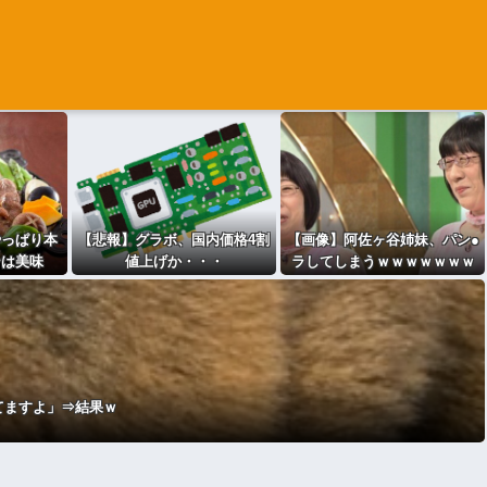
やっぱり本
【悲報】グラボ、国内価格4割
【画像】阿佐ヶ谷姉妹、パン●
ンは美味
値上げか・・・
ラしてしまうｗｗｗｗｗｗｗ
「ぷっ」
ｗｗｗｗｗｗｗｗｗｗ
てますよ」⇒結果ｗ