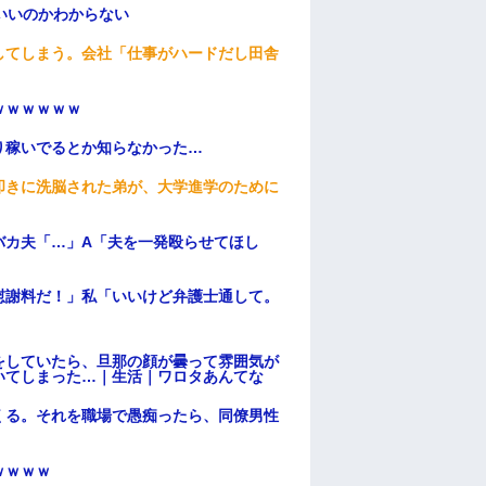
いいのかわからない
してしまう。会社「仕事がハードだし田舎
ｗｗｗｗｗｗ
り稼いでるとか知らなかった…
叩きに洗脳された弟が、大学進学のために
バカ夫「…」A「夫を一発殴らせてほし
慰謝料だ！」私「いいけど弁護士通して。
をしていたら、旦那の顔が曇って雰囲気が
いてしまった…｜生活｜ワロタあんてな
くる。それを職場で愚痴ったら、同僚男性
ｗｗｗｗ