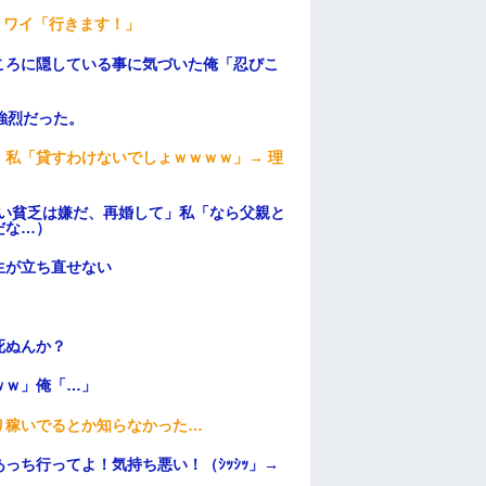
」ワイ「行きます！」
ころに隠している事に気づいた俺「忍びこ
強烈だった。
私「貸すわけないでしょｗｗｗｗ」→ 理
）
ない貧乏は嫌だ、再婚して」私「なら父親と
だな…）
生が立ち直せない
死ぬんか？
ｗｗ」俺「…」
り稼いでるとか知らなかった…
っち行ってよ！気持ち悪い！（ｼｯｼｯ」→