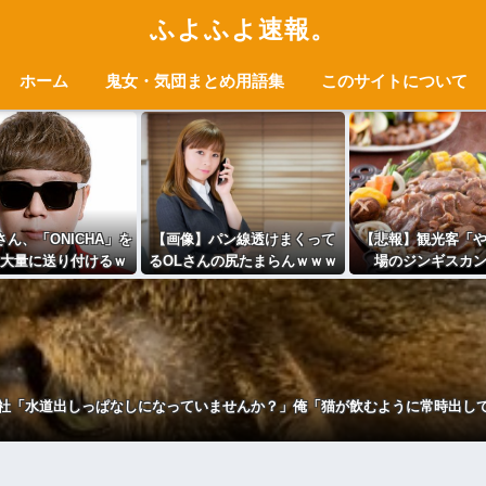
ふよふよ速報。
ホーム
鬼女・気団まとめ用語集
このサイトについて
ん、「ONICHA」を
【画像】パン線透けまくって
【悲報】観光客「
大量に送り付けるｗ
るOLさんの尻たまらんｗｗｗ
場のジンギスカ
ｗｗｗｗ
ｗｗｗｗｗｗｗ
い！」道民ワイ
社「水道出しっぱなしになっていませんか？」俺「猫が飲むように常時出し