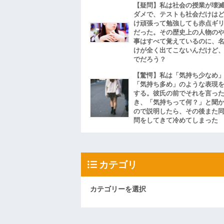
【疑問】私は社会の授業が壊
ダメで、テストも社会だけは
け頑張って勉強しても赤点ギ
だった。その歴史上の人物の
事はすべて覚えているのに、
けが全く出てこないんだけど
でだろう？
【驚愕】私は「気持ち少なめ
「気持ち多め」のような表現
する。彼氏の前でそれを言っ
き、「気持ちって何？」と聞
ので説明したら、その後また
問をしてきて冷めてしまった
カテゴリ