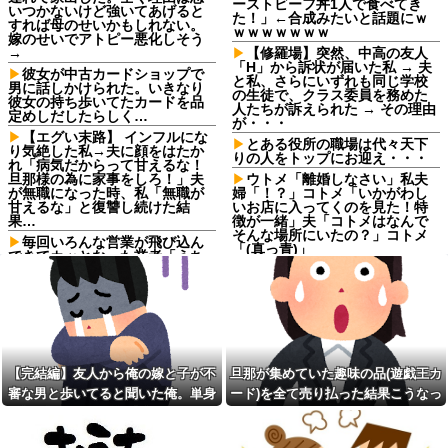
ーストビーフ丼1人で食べてき
いつかないけど強いてあげると
た！」←合成みたいと話題にｗ
すれば母のせいかもしれない。
ｗｗｗｗｗｗｗ
嫁のせいでアトピー悪化しそう
→
【修羅場】突然、中高の友人
「H」から訴状が届いた私 → 夫
彼女が中古カードショップで
と私、さらにいずれも同じ学校
男に話しかけられた。いきなり
の生徒で、クラス委員を務めた
彼女の持ち歩いてたカードを品
人たちが訴えられた → その理由
定めしだしたらしく…
が・・・
【エグい末路】 インフルにな
とある役所の職場は代々天下
り気絶した私→夫に顔をはたか
りの人をトップにお迎え・・・
れ「病気だからって甘えるな！
旦那様の為に家事をしろ！」夫
ウトメ「離婚しなさい」私夫
が無職になった時、私「無職が
婦「！？」コトメ「いかがわし
甘えるな」と復讐し続けた結
いお店に入ってくのを見た！特
果…
徴が一緒」夫「コトメはなんで
そんな場所にいたの？」コトメ
毎回いろんな営業が飛び込ん
「(真っ青)」
できてカッとなった業者「うち
で飼ってる犬の散歩でも行きや
【画像】ロピアのパワー全開
がれ！」私「いいんですか！」
おにぎり444円
→ すると・・・
wwwwwwwwwww他
【仰天】X、メンエス嬢とラウ
フロムアースキッズ、地域と
ンジ嬢が熾烈な女の争いを繰り
大学生が連携し子どもの「自
広げ対戦型になってしまうw w
育」を育むイベント「諸福ジー
w w w w w w
ク×Lifehug」を8月23日に開催
【完結編】友人から俺の嫁と子が不
旦那が集めていた趣味の品(遊戯王カ
お前ら「日本も核武装汁！」
【悲報】２ｍの奴に身長
審な男と歩いてると聞いた俺。単身
ード)を全て売り払った結果こうなっ
←１万発の核弾頭どこに
170cmが勝てる可能性が一番高
い格闘技ｗｗｗｗｗｗｗｗｗｗ
赴任先から興信所に相談した結果
た
【衝撃】蓮舫「蓮舫だから叩
いて良いという報道に向き合い
本屋に現れた異臭＆浮浪者風
ます！」X民「高市だから叩いて
の男、ペタンコのボストンバッ