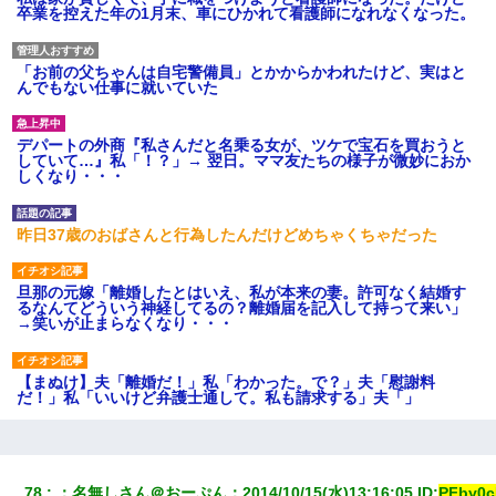
卒業を控えた年の1月末、車にひかれて看護師になれなくなった。
「お前の父ちゃんは自宅警備員」とかからかわれたけど、実はと
んでもない仕事に就いていた
デパートの外商『私さんだと名乗る女が、ツケで宝石を買おうと
していて…』私「！？」→ 翌日。ママ友たちの様子が微妙におか
しくなり・・・
昨日37歳のおばさんと行為したんだけどめちゃくちゃだった
旦那の元嫁「離婚したとはいえ、私が本来の妻。許可なく結婚す
るなんてどういう神経してるの？離婚届を記入して持って来い」
→笑いが止まらなくなり・・・
【まぬけ】夫「離婚だ！」私「わかった。で？」夫「慰謝料
だ！」私「いいけど弁護士通して。私も請求する」夫「」
【悲報】姉と入浴中に大きくなってしまった結果ｗｗｗｗｗｗｗ
ｗ
78
：
名無しさん＠おーぷん
：
2014/10/15(水)13:16:05
 ID:
PFby0