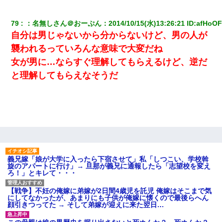
【悲報】お風呂で父親と姉が完全に行為してるんだが...
79
：
名無しさん＠おーぷん
：
2014/10/15(水)13:26:21
 ID:
afHoO
妻が亡くなったんだけど正直ガチで嬉しい
自分は男じゃないから分からないけど、男の人が
襲われるっていろんな意味で大変だね
裁判官「お互いに最後に言いたいことはありますか」バカ夫
「…」A「夫を一発殴らせてほしい」裁判官「どうぞ」
女が男に…ならすぐ理解してもらえるけど、逆だ
と理解してもらえなそうだ
子供の頃、母の弟にイタズラされてて中学に入ってから関係を持
ってしまった。拒絶したら「全部バラしてやる」と脅迫されたの
で両親に全部話した。
婚活パーティーでよく会う美女がいた。こんな完璧な容姿を持っ
てしても結婚て難しいんだなぁ…と思ってた
医者「糖尿病で余命1年です」 ワイ「知らんわｗどうせ死ぬなら
義兄嫁「娘が大学に入ったら下宿させて」私「しつこい、学校斡
食べる量増やすわｗ」→結果ｗｗｗｗｗ
旋のアパートに行け」→ 旦那が義兄に通報したら「志望校を変え
ろ！」とキレて・・・
【戦争】不妊の俺嫁に弟嫁が2日間4歳児を託児 俺嫁はそこまで気
何年か前に妹は離婚している。当時生まれた姪が義弟の子じゃな
にしてなかったが、あまりにも子供が俺嫁に懐くので最後らへん
かったため妹有責での離婚になり…
顔引きつってた → そして弟嫁が迎えに来た翌日…