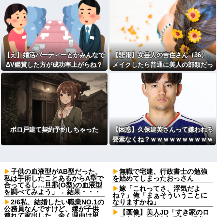
【え】婚活パーティーとかみんなで
【悲報】女芸人の吉住さん（36）、
ΔV鑑賞した方が成功率上がらね？
メイクしたら普通に美人の部類だっ
たと判明ｗｗｗｗｗ
ボロ戸建て契約予約しちゃった
【困惑】久保建英さんって嫌われる
要素なくね？ｗｗｗｗｗｗｗｗｗｗ
子供の血液型がAB型だった。
無職で宅建、行政書士の勉強
私は手術したことあるからA型で
を始めてしまったおっさん
合ってるし…旦那(O型)の血液型
嫁「これってさ、浮気だよ
を調べてみよう」→ 結果・・・
ね？」俺「まぁそういうことに
2/6私、結婚したい職業NO.1の
なりますかね」
公務員なんですけど、嫁が子供
【画像】美人JD「すき家のロ
連れて家出した。全く理由は思