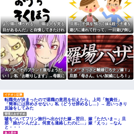
良いをやってるのがお前だろ」
グをパンパンにして無会計で退
←これ…w w
店！Gメンに確保され「なん
で？」と本気で困惑ｗｗｗ
【悲報】17歳で無期懲役にな
った奴のご尊顔、ガチで怖い
【豹変】優しかった彼氏が同
棲した瞬間に本性を現した。束
よく猫に懐かれる。「猫は人を見る
旦那に子供を預けて妹&姪っ子達を
イーロン・マスク「中国のロ
縛→DVの毎日。やっとの思いで
ボットはデタラメで遠隔操作し
目があるんだ」と自慢してきたけれ
遊びに連れて行って、一日遊び倒し
逃げたが追ってきて…修羅の展
てるだけ」
開に
ど、今日たまたま読んだ記事である
た。すると、旦那と喧嘩になってし
職場結婚だった同僚の結婚式
思わず誰かに話したくなる雑
ことを目にした
まい...
の２次会に、新郎新婦がこなか
学、なんかある？
った。そのまま主役なしで食事
が始まり...
本屋に現れた異臭＆浮浪者風
の男、ペタンコのボストンバッ
「優しい男はモテない」っ
グをパンパンにして無会計で退
て、正しくは「優しさ以外にセ
店！Gメンに確保され「なん
ールスポイントのない男がモテ
で？」と本気で困惑ｗｗｗ
Aママ「そのブランド服ちょうだ
トメ「さっさと離婚しろクソ嫁！」
ない」なんだわ。優しさ自体を
好きではない
旦那に子供を預けて妹&姪っ子
い！」私「お断りします」→母親に
旦那「母さん、いい加減にしろ！」
達を遊びに連れて行って、一日
彼氏の家で不倫してる私。彼
報告したら逆ギレされ、とんでもな
→思わぬ形で旦那が味方してくれ
遊び倒した。すると、旦那と喧
氏にキスしていたらいないはず
嘩になってしまい...
い要求をされて…
て…
の彼の嫁がいた。
彼は私が何かしても、一度も
嫁が新婚当時の不倫を自白し
「ありがとう」と言わない
転職先が決まったので退職の意思を伝えたら。上司「無責任」
てきた。娘は相手の子かもしれ
「簡単には辞めさせない」私（どうせ辞めるし…）→ 思いっきり
ないそうで俺と娘が他人なら男
「お食い初めなんて俺になん
反論をしてみた
女の関係になるかもしれないと
のメリットがあるの」「そんな
不安だったそうで…
に大変なら育児やめれば？」冗
談で言ったのに本気に取られて
私「新婦さんって、あのお店
嘘をついてフリン旅行へ出かけた嫁→翌日、嫁「ただいま～」旦
離婚を言い渡された
の人…？」友人「え？」→結婚
那「娘がシんだよ。何度も連絡したのに…」嫁「えっ」→なん
式の会場でまさかの人物に気づ
彼女と結婚の話をしていた時
と・・・
いてしまい…
に言われたことが衝撃だった