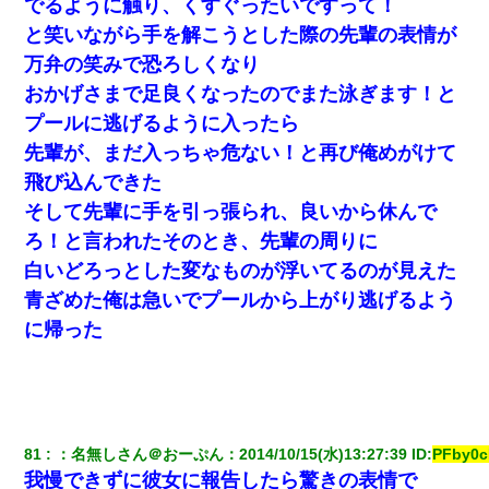
でるように触り、くすぐったいですって！
【身体で払わせて】女友達「ごめん、何も言わずにお金貸してく
ださい……」俺「いいよ！いくら？」女友達「10万円ぐら
と笑いながら手を解こうとした際の先輩の表情が
い……」俺「ほい！10万！」→
万弁の笑みで恐ろしくなり
おかげさまで足良くなったのでまた泳ぎます！と
夫の友達がBBQを定期的に開催して夫婦で参加してたんだけど、
女性側のリーダーみたいな人に「BBQは友達とやりなよ！」と言
プールに逃げるように入ったら
われて…
先輩が、まだ入っちゃ危ない！と再び俺めがけて
飛び込んできた
【戦争】不妊の俺嫁に弟嫁が2日間4歳児を託児 俺嫁はそこまで気
にしてなかったが、あまりにも子供が俺嫁に懐くので最後らへん
そして先輩に手を引っ張られ、良いから休んで
顔引きつってた → そして弟嫁が迎えに来た翌日…
ろ！と言われたそのとき、先輩の周りに
白いどろっとした変なものが浮いてるのが見えた
【考察】兄嫁急死の1年後、兄が引越すというので手伝いに行った
ら下着が入った引き出しの奥にとんでもないモノを見つけた
青ざめた俺は急いでプールから上がり逃げるよう
に帰った
日航機墜落事故の「ここからは日本語で大丈夫ですよ〜」の絶望
感がヤバイ・・・
宅飲みで女友達の乳を見てしまった・・・
81
：
名無しさん＠おーぷん
：
2014/10/15(水)13:27:39
 ID:
PFby0
【GJ!】会社から帰宅中、広い駐車場にエンジンかけっ放しの車を
我慢できずに彼女に報告したら驚きの表情で