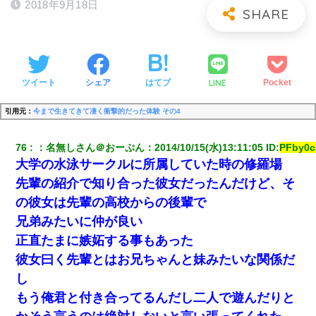
2018年9月18日
LINE
ツイート
シェア
はてブ
Pocket
引用元：
今まで生きてきて凄く衝撃的だった体験 その4
76
：
名無しさん＠おーぷん
：
2014/10/15(水)13:11:05
 ID:
PFby0
大学の水泳サークルに所属していた時の修羅場
先輩の紹介で知り合った彼女だったんだけど、そ
の彼女は先輩の高校からの後輩で
兄弟みたいに仲が良い
正直たまに嫉妬する事もあった
彼女曰く先輩とはお兄ちゃんと妹みたいな関係だ
し
もう俺君と付き合ってるんだし二人で遊んだりと