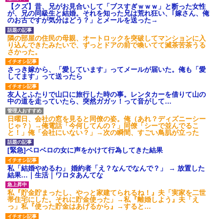
【衝撃】 日本人「家が何千万
【闇】『強度行動障害』の女
【クズ】昔、兄がお見合いして「ブスすぎｗｗｗ」と断った女性
円もするのは狂ってる」大工
の子、自分をグーパンしまくる
が、兄の同級生と結婚。それを知った兄は荒れ狂い、｢嫁さん、俺
「はぁ？じゃ自分で作ってみろ
のお古ですが気分はどう？」とメールを送った→
幼稚な義弟夫婦が大嫌い。低
よ」→結果ｗｗｗｗｗｗ
学歴だしパラサイトだし夫婦揃
夫「嫁がメシマズで困ってる
って太ってるし。義母にベタベ
隣の部屋の住民の母親、オートロックを突破してマンションに入
んだよ。毎日つれーわｗ」義両
タ甘えて「ジュース飲みた～
り込んできたみたいで、ずっとドアの前で喚いてて滅茶苦茶うる
親「なに！食べに行く！」夫
い」何かあるとすぐ「親に言い
さかった。
「いや、そんな事しなくていい
つけてやる！」
からｗ」→ある日、私の作った
主な税金の成り立ちを調べて
さっき嫁から、「愛しています」ってメールが届いた。俺も「愛
ご...
みたよ
してます」って送ったら
もう先が長くないと20代で宣
告された友達A。「会いに来てほ
友人とふたりで山口に旅行した時の事。レンタカーを借りて山の
しい」と言うので彼女の好きな
中の道を走っていたら、突然ガガッ！って音がして…
もの沢山もっていったんだけ
ど、なんとBが手渡した物は…
ハードオフに売っていた4万
日曜日、会社の窓を見ると同僚の姿。俺（あれ？ディズニーシー
4000円のフィギュアがヤバすぎ
じゃ？）→俺電話「今何してんの？」同僚「シーで並んでるこ
るｗｗｗｗｗｗ「こんな高い
と！」俺「会社にいない？」→次の瞬間、すごい鳥肌が立った
の？ｗｗ」「逆に超安い」
私「ちょっと、人の家の金庫
[緊急]ベロベロの女に声をかけて行為してきた結果
触らないでよ！」キチママ『そ
こに金庫があったから、開けて
私「結婚やめるわ」 婚約者「え？なんでなんで？」 → 放置した
みようとしただけ☆』義兄「泥
結果…｜生活｜ワロタあんてな
は出てけ！二度と来るな！」結
果・・・
私『貯金貯まったし、やっと家建てられるね！』夫「実家を二世
私「初めて飲む味だけどなん
帯住宅にした。それに貯金使った」→私『離婚しよう』夫「え
のお茶？」彼「ちっ！」私「」
っ」私『使った貯金はあげるから』→すると…
【GIF】JSのカンチョーワロ
タ