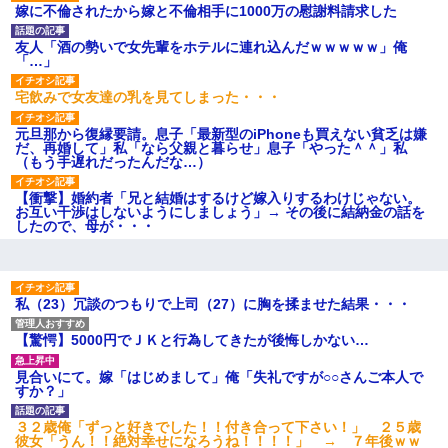
嫁に不倫されたから嫁と不倫相手に1000万の慰謝料請求した
後続車にクラクションを鳴ら
され彼氏が逆切れ。「何クラク
ション鳴らしてんだ！降りてこ
友人「酒の勢いで女先輩をホテルに連れ込んだｗｗｗｗｗ」俺
いよ！」と怒鳴りだし...
「…」
【衝撃】報酬100万円超の治験
募集がこちらｗｗｗｗｗ(※画像
宅飲みで女友達の乳を見てしまった・・・
あり)
【ネット騒然】惨殺されたタ
元旦那から復縁要請。息子「最新型のiPhoneも買えない貧乏は嫌
ワマン頂き女子のこの動画、す
だ、再婚して」私「なら父親と暮らせ」息子「やった＾＾」私
げえええええｗｗｗｗｗｗｗｗ
（もう手遅れだったんだな…）
ｗｗｗ
【愕然】白のクラウン俺氏、
【衝撃】婚約者「兄と結婚はするけど嫁入りするわけじゃない。
高速道路左車線を制限速度で走
お互い干渉はしないようにしましょう」→ その後に結納金の話を
った結果wwwwwwwwwwww
したので、母が・・・
百年の恋12-899 食べた量を
張り合ってくる
【悲報】佐藤輝明・・・２軍
でも盛大にやらかす←あまり悲
私（23）冗談のつもりで上司（27）に胸を揉ませた結果・・・
しませないでくれ
【驚愕】5000円でＪＫと行為してきたが後悔しかない…
見合いにて。嫁「はじめまして」俺「失礼ですが○○さんご本人で
すか？」
３２歳俺「ずっと好きでした！！付き合って下さい！」 ２５歳
彼女「うん！！絶対幸せになろうね！！！！」 → ７年後ｗｗ