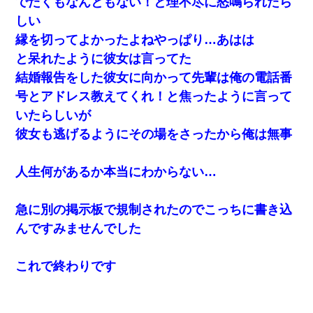
でたくもなんともない！と理不尽に怒鳴られたら
しい
友人「酒の勢いで女先輩をホテルに連れ込んだｗｗｗｗｗ」俺
縁を切ってよかったよねやっぱり…あはは
「…」
と呆れたように彼女は言ってた
結婚報告をした彼女に向かって先輩は俺の電話番
ミスした新人(
)に冗談で「行為させてくれたら許してあげる」
って言ったら・・・
号とアドレス教えてくれ！と焦ったように言って
いたらしいが
嫁に不倫されたから嫁と不倫相手に1000万の慰謝料請求した
彼女も逃げるようにその場をさったから俺は無事
【画像】女上司(30)「終電なくなったね…部屋くる？」ワイ「行
人生何があるか本当にわからない…
きます！」
急に別の掲示板で規制されたのでこっちに書き込
妻「ずっと好きだった人と一緒になりたいから、わかれてくださ
い」→離婚後、娘と実家で生活してると…
んですみませんでした
彼女(美人女医)にネックレスをプレゼント。「こんな安物を渡すく
これで終わりです
らいなら、渡さないほうがマシだからね」→ ６０万したと話した
ら・・・