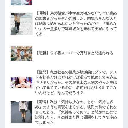
【唖然】弟の彼女が中学生の頃かなりひどい虐め
の加害者だった事が判明した。両親もそんな人と
は結婚は認められないと言ったのだが、「諦めな
い」の一点張りで毎週彼女を連れて実家にやって
くる…
【悲報】ワイ将スーパーで万引きと間違われる
【疑問】私は社会の授業が壊滅的にダメで、テス
トも社会だけはどれだけ頑張って勉強しても赤点
ギリギリだった。その歴史上の人物のやった事は
すべて覚えているのに、名前だけが全く出てこな
いんだけど、なんでだろう？
【驚愕】私は「気持ち少なめ」とか「気持ち多
め」のような表現をよくする。彼氏の前でそれを
言ったとき、「気持ちって何？」と聞かれたので
説明したら、その後また同じ質問をしてきて冷め
てしまった