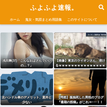
ふよふよ速報。
ホーム
鬼女・気団まとめ用語集
このサイトについて
浅田舞(37)「こんなおばさんでいい
【画像】東京のライオンさん、溶け
の…？」
るｗｗｗｗｗｗｗｗｗｗｗｗｗｗｗ
ｗｗｗｗｗｗｗ
左ハンドル車のデメリット、意外と
【愕然】孤独死した男性のブログ
少ない
『最期の投稿』がこれ⇒･･･！！