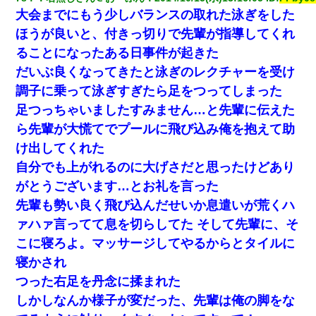
大会までにもう少しバランスの取れた泳ぎをした
【ワロタ】姉から「肉食系14才、乳丸出し、毛はうっすら生えか
け」というタイトルで画像が送られてきた
ほうが良いと、付きっ切りで先輩が指導してくれ
ることになったある日事件が起きた
17年飼っていた犬が亡くなった。鼻水垂らし嗚咽する私に、猫が
だいぶ良くなってきたと泳ぎのレクチャーを受け
近づいて頭突きをしてきて…
調子に乗って泳ぎすぎたら足をつってしまった
足つっちゃいましたすみません…と先輩に伝えた
私「結婚やめるわ」 婚約者「え？なんでなんで？」 → 放置した
結果…｜生活｜ワロタあんてな
ら先輩が大慌てでプールに飛び込み俺を抱えて助
け出してくれた
上司「何なの、この書類！！」私「あの‥」上司「今は私が話し
自分でも上がれるのに大げさだと思ったけどあり
てるの！」私「ですから」上司「黙って聞きなさい！」私「それ
は」上司「言い訳しない！」→結果ｗｗｗｗｗ
がとうございます…とお礼を言った
先輩も勢い良く飛び込んだせいか息遣いが荒くハ
元旦那から復縁要請。息子「最新型のiPhoneも買えない貧乏は嫌
ァハァ言ってて息を切らしてた そして先輩に、そ
だ、再婚して」私「なら父親と暮らせ」息子「やった＾＾」私
（もう手遅れだったんだな…）
こに寝ろよ。マッサージしてやるからとタイルに
寝かされ
わい(42)渋谷の夜のサービスで19の女の子にゴックンさせた結果
つった右足を丹念に揉まれた
ｗｗｗｗｗｗｗｗ
しかしなんか様子が変だった、先輩は俺の脚をな