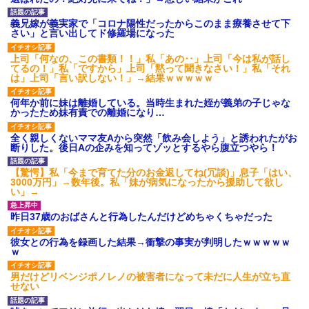
義兄嫁が義実家で「コロナ陽性だったからこのまま療養させて下
さい」と言い出してド修羅場になった
上司「何なの、この書類！！」私「あの‥」上司「今は私が話し
てるの！」私「ですから」上司「黙って聞きなさい！」私「それ
は」上司「言い訳しない！」→結果ｗｗｗｗｗ
何年か前に妹は離婚している。当時生まれた姪が義弟の子じゃな
かったため妹有責での離婚になり…
全く親しくないママ友Aから突然「飲み会しよう」と誘われたがお
断りした。後日Aの企みを知ってゾッとするやら腹立つやら！
【驚愕】私「今まで育てた分のお金返してね(冗談)」息子「はい、
3000万円」→数年後。私「妹が病気になったから援助して欲し
い」→
昨日37歳のおばさんと行為したんだけどめちゃくちゃだった
彼女との行為を録画した結果→衝撃の事実が判明したｗｗｗｗｗ
ｗ
男だけどリベンジポノレノの被害者になって未だに人生が立ち直
せない