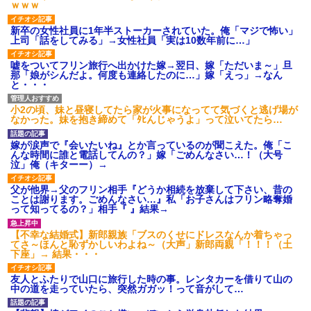
ｗｗｗ
新卒の女性社員に1年半ストーカーされていた。俺「マジで怖い」
上司「話をしてみる」→女性社員「実は10数年前に…」
嘘をついてフリン旅行へ出かけた嫁→翌日、嫁「ただいま～」旦
那「娘がシんだよ。何度も連絡したのに…」嫁「えっ」→なん
と・・・
小2の頃、妹と昼寝してたら家が火事になってて気づくと逃げ場が
なかった。妹を抱き締めて「ﾀﾋんじゃうよ」って泣いてたら…
嫁が涙声で『会いたいね』とか言っているのが聞こえた。俺「こ
んな時間に誰と電話してんの？」嫁「ごめんなさい…！（大号
泣」俺（キターー）→
父が他界→父のフリン相手『どうか相続を放棄して下さい、昔の
ことは謝ります。ごめんなさい…』私「お子さんはフリン略奪婚
って知ってるの？」相手『 』結果→
【不幸な結婚式】新郎親族「ブスのくせにドレスなんか着ちゃっ
てさ～ほんと恥ずかしいわよね～（大声」新郎両親「！！！（土
下座」→ 結果・・・
友人とふたりで山口に旅行した時の事。レンタカーを借りて山の
中の道を走っていたら、突然ガガッ！って音がして…