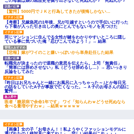
この母親は娘の黒歴史を掘り出さないと死ぬんか？ 死ぬんか？
ＤＮＡ検査『血縁関係０％』旦那「やっぱり托卵だったんだ…」
嫁「本当に身に覚えがない」「なにかの間違いだ！取り違え
だ！」→ 嫁「あっ」
【驚愕】5000円でＪＫと行為してきたが後悔しかない…
【考察】兄嫁急死の1年後、兄が引越すというので手伝いに行った
ら下着が入った引き出しの奥にとんでもないモノを見つけた
同じマンションに住んでる女性が鍵をわかりやすいところに隠し
ている事に気づいた俺「忍びこんでみよう！」→ 結果
【悲報】嫁がワイのこと嫌いっぽいから単身赴任した結果
転職先が決まったので退職の意思を伝えたら。上司「無責任」
「簡単には辞めさせない」私（どうせ辞めるし…）→ 思いっきり
反論をしてみた
｢昨日はお兄ちゃんと一緒にお風呂に入っちゃった～｣とか毎日兄
の話をしていたA子が事故で亡くなった。→Ａ子のお母さんの話に
驚愕…
医者「糖尿病で余命1年です」 ワイ「知らんわｗどうせ死ぬなら
食べる量増やすわｗ」→結果ｗｗｗｗｗ
【画像】女の子「お母さん！！私ようやくファッションモデルに
選ばれたの！絶対見に来てね！」→悲しい結果がこれ・・・