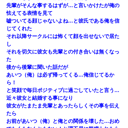
発見。しかも「ヒィ～」みたいな声も聞こえてきたので気になっ
先輩がそんな事するはずが…と言いかけたが俺の
て近寄ったら女の子がおっさんの下敷きになってた
怯えてる表情を見て
父親がくも膜下出血で突然ﾀﾋ。→母の貯金が0なことが判明。→母
嘘ついてる顔じゃないよね…と彼氏である俺を信
「私を家に置いてほしい、どうか見捨てないで(土下座」俺・嫁
「…」
じてくれた
それ以降サークルには怖くて顔を出せないで居た
夫に癌の余命宣告。その闘病中に長女から信じられない言葉を受
し
けた
それを切欠に彼女も先輩との付き合いは無くなっ
た
彼にプロポーズされたんだけど、実は資産家だと知って婚約破棄
した。B子「A男くんと別れたって本当？私が付き合ってもい
後から後輩に聞いた話だが
い？」
あいつ（俺）は必ず帰ってくる…俺信じてるか
ら！
私（23）冗談のつもりで上司（27）に胸を揉ませた結果・・・
と笑顔で毎日ポジティブに過ごしていたと言う…
近々彼女と結婚する事になり
彼氏の家に泊まる事になり、ゲームで盛り上がってさぁ寝よう！
と電気を消すとミシッって音が…彼「ちょっと待ってて」→勢い
彼女がたまたま先輩とあったらしくその事を伝え
よくドアを開けるとなんと…
たら
お前があいつ（俺）と俺との関係を壊した…おめ
最近うちの庭に知らない男の人がしょっちゅう入ってくる。それ
を職場で愚痴ったら、同僚男性が怒鳴りつけてきた。