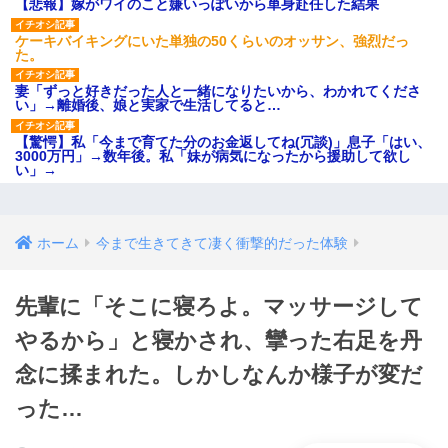
【悲報】嫁がワイのこと嫌いっぽいから単身赴任した結果
ケーキバイキングにいた単独の50くらいのオッサン、強烈だっ
た。
妻「ずっと好きだった人と一緒になりたいから、わかれてくださ
い」→離婚後、娘と実家で生活してると…
【驚愕】私「今まで育てた分のお金返してね(冗談)」息子「はい、
3000万円」→数年後。私「妹が病気になったから援助して欲し
い」→
ホーム
今まで生きてきて凄く衝撃的だった体験
先輩に「そこに寝ろよ。マッサージして
やるから」と寝かされ、攣った右足を丹
念に揉まれた。しかしなんか様子が変だ
った…