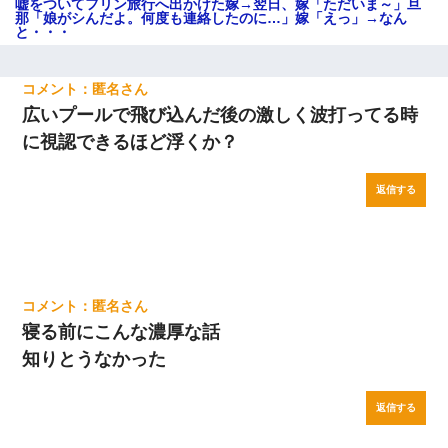
嘘をついてフリン旅行へ出かけた嫁→翌日、嫁「ただいま～」旦
那「娘がシんだよ。何度も連絡したのに…」嫁「えっ」→なん
と・・・
匿名
広いプールで飛び込んだ後の激しく波打ってる時
に視認できるほど浮くか？
返信する
匿名
寝る前にこんな濃厚な話
知りとうなかった
返信する