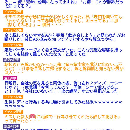
ろ」→ 俺「完全に恐喝になってますね」「お前、これが詐欺だっ
て知ってる？」
小学生の息子が急に様子がおかしくなった。私「理由を聞いても
『わかんない！』って怒鳴り付けてくるし、困っってる」旦那
「話してみるよ」→ 後日・・・
全く親しくないママ友Aから突然「飲み会しよう」と誘われたがお
断りした。後日Aの企みを知ってゾッとするやら腹立つやら！
婚活パーティーでよく会う美女がいた。こんな完璧な容姿を持っ
てしても結婚て難しいんだなぁ…と思ってた
朝起きたら嫁がいなかった。俺（嫁も嫁実家も電話に出ない…不
安だ）→ 仕事を早退して帰宅すると、嫁と嫁両親と知らない男が
２人・・・
日曜日、会社の窓を見ると同僚の姿。俺（あれ？ディズニーシー
じゃ？）→俺電話「今何してんの？」同僚「シーで並んでるこ
と！」俺「会社にいない？」→次の瞬間、すごい鳥肌が立った
生保レディと行為する為に駆け引きしてみた結果ｗｗｗｗｗｗｗ
ｗｗｗｗｗ
ミスした新人(
)に冗談で「行為させてくれたら許してあげる」
って言ったら・・・