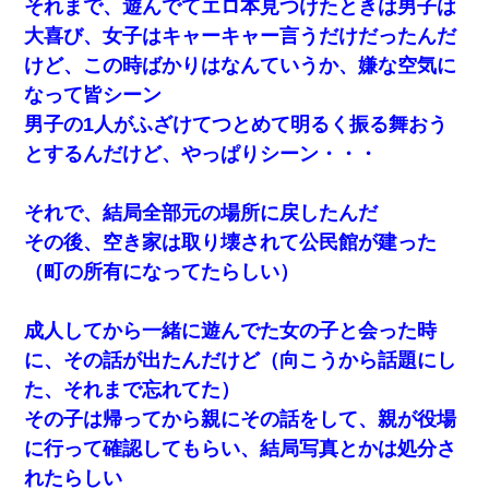
【衝撃】婚約者「兄と結婚はするけど嫁入りするわけじゃない。
それまで、遊んでてエロ本見つけたときは男子は
お互い干渉はしないようにしましょう」→ その後に結納金の話を
したので、母が・・・
大喜び、女子はキャーキャー言うだけだったんだ
けど、この時ばかりはなんていうか、嫌な空気に
「パワハラを受けたから思い切って転職した」とSNSで呟いた
なって皆シーン
ら、速攻でパワハラかました元上司がLINEを送ってきた。
男子の1人がふざけてつとめて明るく振る舞おう
とするんだけど、やっぱりシーン・・・
兄の新しい嫁がやらかしすぎて辛い。当たり前のように実家や姪
の幼稚園に来る
それで、結局全部元の場所に戻したんだ
童貞俺、宅飲みした女友達2人を家に泊めた結果ｗｗｗｗｗｗ
その後、空き家は取り壊されて公民館が建った
（町の所有になってたらしい）
スマホを与えられて、中学卒業する頃にはすっかり女叩きに洗脳
された弟が、大学進学のために一人暮らししたいと言い出した。
成人してから一緒に遊んでた女の子と会った時
に、その話が出たんだけど（向こうから話題にし
アパートのドアに『ハンザイ者！この人はさいあくの人です』と
張り紙が！大家「面倒はごめんだよ」私「はあ」→警察に行き、
た、それまで忘れてた）
見回りで犯人が捕まったが、それが…｜生活｜ヌルポあんてな
その子は帰ってから親にその話をして、親が役場
に行って確認してもらい、結局写真とかは処分さ
【衝撃】嫁父の会社に勤続１０年、手取り１４万 → 俺「２２万も
らえる会社から誘われた。転職したい」義父「クビ！（激怒」嫁
れたらしい
「離婚！（激怒」