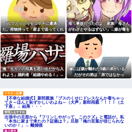
エルメスの袋を強奪された
ョとお菓子配りだけ全力すぎる
弟。弟「その袋、僕のですよ
ね？」女性「私の物ですけ
漫画を5000冊以上所持してる
ど？」→中身を確認した瞬間、
ワイ、漫画ヲタクの友人に「ワ
言い逃れできない状況になり…
ンピースや鬼滅やスラムダンク
持ってる」って聞かれ「読んで
SCでとうとうセコケチに遭遇し
母「事故だったのよ」家族「母さん
私「もう離婚したい」夫「お
ない」と答えた結果他
前は一生俺のために生きろ」→
た。荷物持って「家まで送ってくれ
がわざとやるはずない」→嫁が毒を
話し合いになるはずが恐ろしい
なぁ、永久機関ってなんで絶
ない」って言ってきて...
飲まされ子どもを失ったのに信じて
要求を突き付けられて…
対に作れないん？
もらえず…
【画像】アナウンサー「え、
職場にいる「仕事ゼロ・ゴマ
私がスピードスケートのピチピ
すり100」の40代主婦Aさん、業
チユニフォーム着るんです
務は「無理ですぅ」と拒否する
か…？ﾑﾁｨ！！」←これはお前ら
のに他人に嫌われたくてヨイシ
に刺さるやろw w w w w w w w
ョとお菓子配りだけ全力すぎる
「いきなりステーキ」の反対
【閲覧注意】元臆女キャバ嬢
俺「元カノの写真も思い出だから入
嫁には歳が離れた9歳の弟がいる。
ｗｗｗｗｗｗｗｗｗ
の首吊り自●配信、拡散されまく
って終わるｗｗｗｗｗｗｗ
れよう」婚約者「結婚やめる！」→
だがその弟は「弟ではなかっ
色々副業に手を出したけど、
結局残業するのが1番稼げるな
友人(保育士)が２０年前に受け
結婚式で使うアルバム選びで大失敗
た」・・・
持った当時５歳の男児と結婚。
【画像】ワイ「アルファード
して...
そのことを知った友人の元彼が
いいなあ。買いに行くか」店員
『絶対にその男はなんか企んで
「ほいっ見積もりな！」ワイ
るって！』とメールして・・・
【不幸な結婚式】新郎親族「ブスのくせにドレスなんか着ちゃっ
「金額おかしくね？」←お前ら
てさ～ほんと恥ずかしいわよね～（大声」新郎両親「！！！（土
もそう思うよな？？？？？
【衝撃】帰宅すると嫁が赤ん
下座」→ 結果・・・
坊産み落としそうに→それだけ
【速報】へずまりゅうさん、
では終わらなかった驚きの理由
完全に聖人の顔へ←これw w w
とはｗｗｗｗ
w w w w w
出張中の旦那から『フリンしやがって、このクズ』と電話が。私
冷凍庫パンパン問題がずっと
「本当に家まで来たの？証拠は？」旦那「俺の言葉が信じられな
兄嫁「正月に帰るから、ゲー
付きまとっている。ふるさと納
いのか！」→ 離婚後
ムと、いいお肉と酒と、お風呂
税も頼みたいけれど入れる場所
グッズの準備しとけよ」寝起き