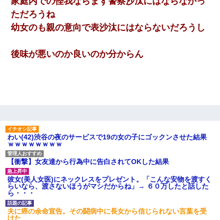
家庭内での怪我ならまず警察沙汰にはならなかっ
最近うちの庭に知らない男の人がしょっちゅう入ってくる。それ
を職場で愚痴ったら、同僚男性が怒鳴りつけてきた。
ただろうね
幼女のも親の意向で表沙汰にはならないだろうし
姉旦那の友達「ほんとのパパだよ～」私のお腹を触ってほざく。
→思わず手を叩いて振り払ったら…
後味が悪いのか良いのか分からん
【戦争】不妊の俺嫁に弟嫁が2日間4歳児を託児 俺嫁はそこまで気
にしてなかったが、あまりにも子供が俺嫁に懐くので最後らへん
顔引きつってた → そして弟嫁が迎えに来た翌日…
何年か前に妹は離婚している。当時生まれた姪が義弟の子じゃな
かったため妹有責での離婚になり…
わい(42)渋谷の夜のサービスで19の女の子にゴックンさせた結果
【悲報】お風呂で父親と姉が完全に行為してるんだが...
ｗｗｗｗｗｗｗｗ
【衝撃】女友達から行為中に告白されてOKした結果
彼女(美人女医)にネックレスをプレゼント。「こんな安物を渡すく
らいなら、渡さないほうがマシだからね」→ ６０万したと話した
ら・・・
夫に癌の余命宣告。その闘病中に長女から信じられない言葉を受
けた