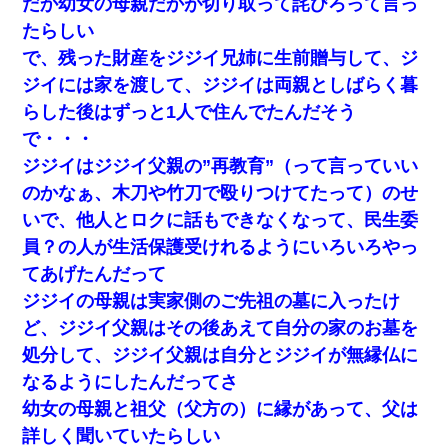
だか幼女の母親だかが切り取って詫びろって言っ
同じマンションに住んでる女性が鍵をわかりやすいところに隠し
ている事に気づいた俺「忍びこんでみよう！」→ 結果
たらしい
で、残った財産をジジイ兄姉に生前贈与して、ジ
小学生の妹が20代の弟とチューしてるのに、見て見ぬふりの親を
ジイには家を渡して、ジジイは両親としばらく暮
見てから実家を出た。それから15年、妹が弟の子を妊娠したらし
くもう堕胎できない月なんだと母から連絡がきた…｜生活｜ワロ
らした後はずっと1人で住んでたんだそう
タあんてな
で・・・
ジジイはジジイ父親の”再教育”（って言っていい
ケーキバイキングにいた単独の50くらいのオッサン、強烈だっ
た。
のかなぁ、木刀や竹刀で殴りつけてたって）のせ
いで、他人とロクに話もできなくなって、民生委
とっさに女児を捕まえたら変質者扱いされた。母親「あっち行っ
員？の人が生活保護受けれるようにいろいろやっ
てよ！気持ち悪い！（ｼｯｼｯ」→ 後日、俺を見つけた母親がすっ飛
んできて・・・
てあげたんだって
ジジイの母親は実家側のご先祖の墓に入ったけ
17年飼っていた犬が亡くなった。鼻水垂らし嗚咽する私に、猫が
ど、ジジイ父親はその後あえて自分の家のお墓を
近づいて頭突きをしてきて…
処分して、ジジイ父親は自分とジジイが無縁仏に
なるようにしたんだってさ
｢昨日はお兄ちゃんと一緒にお風呂に入っちゃった～｣とか毎日兄
の話をしていたA子が事故で亡くなった。→Ａ子のお母さんの話に
幼女の母親と祖父（父方の）に縁があって、父は
驚愕…
詳しく聞いていたらしい