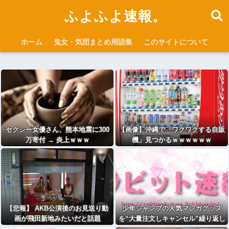
ふよふよ速報。
ホーム
鬼女・気団まとめ用語集
このサイトについて
セクシー女優さん、熊本地震に300
【画像】沖縄で「ワクワクする自販
万寄付 → 炎上ｗｗｗ
機」見つかるｗｗｗｗｗｗ
【悲報】 AKB公演後のお見送り動
少年ジャンプの人気マンガグッズ
画が飛田新地みたいだと話題
を“大量注文しキャンセル”繰り返し
に・・・
たか 女逮捕 総額43億円以上