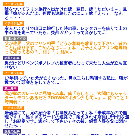
嘘をついてフリン旅行へ出かけた嫁→翌日、嫁「ただいま～」旦
那「娘がシんだよ。何度も連絡したのに…」嫁「えっ」→なん
と・・・
友人とふたりで山口に旅行した時の事。レンタカーを借りて山の
中の道を走っていたら、突然ガガッ！って音がして…
父が他界→父のフリン相手『どうか相続を放棄して下さい、昔の
ことは謝ります。ごめんなさい…』私「お子さんはフリン略奪婚
って知ってるの？」相手『 』結果→
男だけどリベンジポノレノの被害者になって未だに人生が立ち直
せない
17年飼っていた犬が亡くなった。鼻水垂らし嗚咽する私に、猫が
近づいて頭突きをしてきて…
我が家のガレージに見知らぬ車。俺「もしもし、玄関にもシャッ
ターリモコンあるだろ？DOWNのボタン押してｗ」→ 待つこと１
時間弱・・・
居酒屋にて。兄の紹介者「お酒飲みなって」私「未成年なので無
理です！」酷すぎるワードの連発で、耐えきれず店員に5千円を渡
し「お勘定です。逃がして下さい」その後、録音内容を父に聞か
せたら...