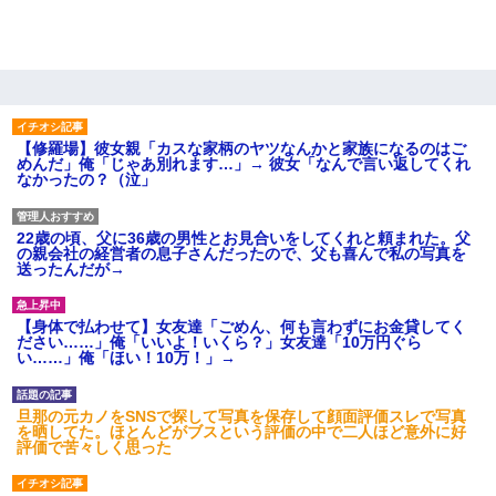
【修羅場】彼女親「カスな家柄のヤツなんかと家族になるのはご
めんだ」俺「じゃあ別れます…」→ 彼女「なんで言い返してくれ
なかったの？（泣」
22歳の頃、父に36歳の男性とお見合いをしてくれと頼まれた。父
の親会社の経営者の息子さんだったので、父も喜んで私の写真を
送ったんだが→
【身体で払わせて】女友達「ごめん、何も言わずにお金貸してく
ださい……」俺「いいよ！いくら？」女友達「10万円ぐら
い……」俺「ほい！10万！」→
旦那の元カノをSNSで探して写真を保存して顔面評価スレで写真
を晒してた。ほとんどがブスという評価の中で二人ほど意外に好
評価で苦々しく思った