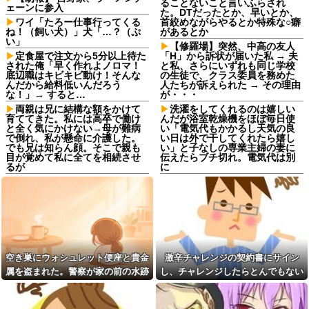
ることないこと言いふらされ
ェーンに参入
た。DTだったとか、早いとか、
ワイ「たろー仕事行ってくる
首絞めながらやるとか特殊な○癖
ね！（飼い犬）」犬「…？（ぷ
があるとか
い」
【修羅場】突然、中高の友人
定食屋で注文から5分以上待た
「H」から訴状が届いた私 → 夫
された俺「早く作れよノロマ！
と私、さらにいずれも同じ学校
底辺職はキビキビ動け！そんな
の生徒で、クラス委員を務めた
んだから給料低いんだろう
人たちが訴えられた → その理由
な！」→ すると…
が・・・
両親は兄に結構な額をかけて
洗濯をしてくれるのは嬉しい
育ててきた。私には高卒で働け
んだが浴室乾燥機をほぼ毎日使
と全く気にかけない→母が難病
い「電気代もかかるし天気の良
で倒れ、私が懸命に介護した。
い日は外で干してくれたら嬉し
でも兄は知らん顔。そこで親も
い」と子なしの専業主婦の妻に
目が覚めて私に全てを相続させ
伝えたらブチ切れ。電気代は別
るが
に
同期との昼飯。餃子定食の量
「嫁子の料理は未熟ね」とネ
が多く食ってもらおうと思った
チネチ攻撃してくる自称料理自
ら俺の餃子にタレと酢を直接か
慢のトメ。かばわない旦那とト
けた
メの台所を壊滅させるDQN返し
を仕掛けて実家に脱出←かばわ
嫁の浮気発覚から再構築を続
ない旦那も一緒に痛い目見ろ
けて8ヶ月、愛しさと憎しみが交
互に押し寄せてる。もう一回俺
高校野球の暑さ対策として18
に恋させてあげたい。
時から4試合深夜までやれば涼し
空き巣にウォシュレット便座と貴金
激辛チャレンジの契約書にサイン
いまま試合出来るじゃん
奥さんと離婚の原因は僕との
属を盗まれた。警察が家の前の水跡
し、チャレンジしたらとんでもない
不貞だと邪推した同僚が、脅迫
職場にいる「仕事ゼロ・ゴマ
を追うと五軒先の幼稚園ママ宅に行
事態になった。救急車運ばれ胃の洗
行為するようになった。奥さん
すり100」の40代主婦Aさん、業
とは何の関係もないのに...
務は「無理ですぅ」と拒否する
きついて…
浄や入院2日で10万超えて...
のに他人に嫌われたくてヨイシ