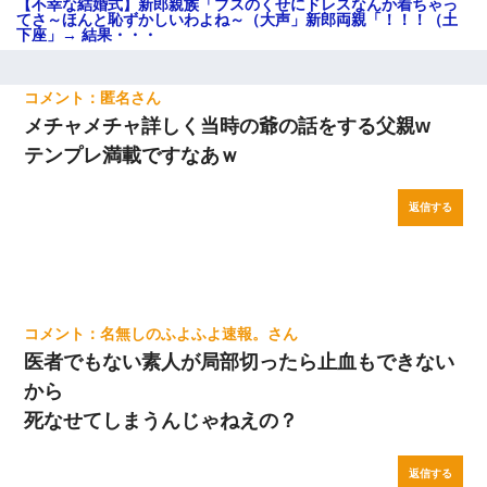
【不幸な結婚式】新郎親族「ブスのくせにドレスなんか着ちゃっ
てさ～ほんと恥ずかしいわよね～（大声」新郎両親「！！！（土
下座」→ 結果・・・
匿名
メチャメチャ詳しく当時の爺の話をする父親w
テンプレ満載ですなあｗ
返信する
名無しのふよふよ速報。
医者でもない素人が局部切ったら止血もできない
から
死なせてしまうんじゃねえの？
返信する