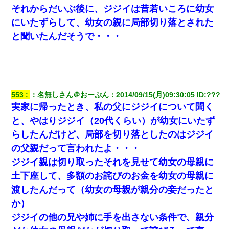
それからだいぶ後に、ジジイは昔若いころに幼女
にいたずらして、幼女の親に局部切り落とされた
わい(42)渋谷の夜のサービスで19の女の子にゴックンさせた結果
ｗｗｗｗｗｗｗｗ
と聞いたんだそうで・・・
友人とふたりで山口に旅行した時の事。レンタカーを借りて山の
中の道を走っていたら、突然ガガッ！って音がして…
彼にプロポーズされたんだけど、実は資産家だと知って婚約破棄
553
：
名無しさん＠おーぷん
：
2014/09/15(月)09:30:05
 ID:
???
した。B子「A男くんと別れたって本当？私が付き合ってもい
実家に帰ったとき、私の父にジジイについて聞く
い？」
と、やはりジジイ（20代くらい）が幼女にいたず
らしたんだけど、局部を切り落としたのはジジイ
嫁が弁護士を連れてきて「悪いと思うなら慰謝料を払って離婚し
ろ」→ 俺「完全に恐喝になってますね」「お前、これが詐欺だっ
の父親だって言われたよ・・・
て知ってる？」
ジジイ親は切り取ったそれを見せて幼女の母親に
土下座して、多額のお詫びのお金を幼女の母親に
【悲報】姉と入浴中に大きくなってしまった結果ｗｗｗｗｗｗｗ
ｗ
渡したんだって（幼女の母親が親分の妾だったと
か）
この母親は娘の黒歴史を掘り出さないと死ぬんか？ 死ぬんか？
ジジイの他の兄や姉に手を出さない条件で、親分