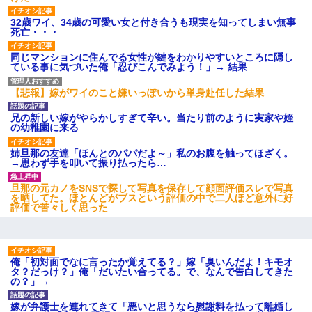
32歳ワイ、34歳の可愛い女と付き合うも現実を知ってしまい無事
死亡・・・
同じマンションに住んでる女性が鍵をわかりやすいところに隠し
ている事に気づいた俺「忍びこんでみよう！」→ 結果
【悲報】嫁がワイのこと嫌いっぽいから単身赴任した結果
兄の新しい嫁がやらかしすぎて辛い。当たり前のように実家や姪
の幼稚園に来る
姉旦那の友達「ほんとのパパだよ～」私のお腹を触ってほざく。
→思わず手を叩いて振り払ったら…
旦那の元カノをSNSで探して写真を保存して顔面評価スレで写真
を晒してた。ほとんどがブスという評価の中で二人ほど意外に好
評価で苦々しく思った
俺「初対面でなに言ったか覚えてる？」嫁「臭いんだよ！キモオ
タ？だっけ？」俺「だいたい合ってる。で、なんで告白してきた
の？」→
嫁が弁護士を連れてきて「悪いと思うなら慰謝料を払って離婚し