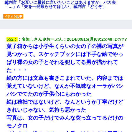
裁判官「お互いに最後に言いたいことはありますか」バカ夫
「…」A「夫を一発殴らせてほしい」裁判官「どうぞ」
【GJ!】会社から帰宅中、広い駐車場にエンジンかけっ放しの車を
発見。しかも「ヒィ～」みたいな声も聞こえてきたので気になっ
て近寄ったら女の子がおっさんの下敷きになってた
552
：
名無しさん＠おーぷん
：
2014/09/15(月)09:25:48
 ID:
???
菓子箱からは小学生くらいの女の子の裸の写真が
【報告者がキチ】嫁「妊娠した」俺『それじゃあ皆に祝ってもら
おう』友人達を家に連れ帰ってホームパーティー→俺『皆に祝え
見つかって、スケッチブックには下手な絵でやっ
てもらえて良かったな！』→
ぱり裸の女の子とそれを犯してる男が描かれて
た・・・
32歳ワイ、34歳の可愛い女と付き合うも現実を知ってしまい無事
死亡・・・
絵の方には文章も書きこまれていた、内容までは
覚えていないけど、なんか不気味なオーラがバシ
【画像】女上司(30)「終電なくなったね…部屋くる？」ワイ「行
きます！」
バシでてたのが子供心にもわかった
絵は稚拙ではないけど、なんというか丁寧だけど
妹が嘘つきな元カレと寄りを戻してしまったという話をしていた
きれいじゃない、気持ち悪かった
ら、旦那の顔が曇って雰囲気が一転。そそくさと話を切り上げて
いつもより早く寝付いてしまった…｜生活｜ワロタあんてな
写真は、女の子だけでみんな突っ立ってるだけの
モノクロ