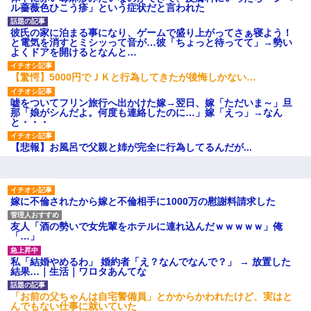
ル薔薇色ひこう疹」という症状だと言われた
募集がこちらｗｗｗｗｗ(※画像
あり)
【ネット騒然】惨殺されたタ
彼氏の家に泊まる事になり、ゲームで盛り上がってさぁ寝よう！
ワマン頂き女子のこの動画、す
と電気を消すとミシッって音が…彼「ちょっと待ってて」→勢い
げえええええｗｗｗｗｗｗｗｗ
よくドアを開けるとなんと…
ｗｗｗ
【愕然】白のクラウン俺氏、
【驚愕】5000円でＪＫと行為してきたが後悔しかない…
高速道路左車線を制限速度で走
った結果wwwwwwwwwwww
嘘をついてフリン旅行へ出かけた嫁→翌日、嫁「ただいま～」旦
百年の恋12-899 食べた量を
那「娘がシんだよ。何度も連絡したのに…」嫁「えっ」→なん
張り合ってくる
と・・・
【悲報】佐藤輝明・・・２軍
でも盛大にやらかす←あまり悲
【悲報】お風呂で父親と姉が完全に行為してるんだが...
しませないでくれ
嫁に不倫されたから嫁と不倫相手に1000万の慰謝料請求した
友人「酒の勢いで女先輩をホテルに連れ込んだｗｗｗｗｗ」俺
「…」
私「結婚やめるわ」 婚約者「え？なんでなんで？」 → 放置した
結果…｜生活｜ワロタあんてな
「お前の父ちゃんは自宅警備員」とかからかわれたけど、実はと
んでもない仕事に就いていた