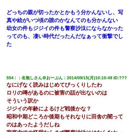
【不幸な結婚式】新郎親族「ブスのくせにドレスなんか着ちゃっ
てさ～ほんと恥ずかしいわよね～（大声」新郎両親「！！！（土
どっちの親が切ったかとかもう分かんないし、写
下座」→ 結果・・・
真や絵がいつ頃の誰のかなんてのも分かんない
幼女の件もジジイの件も警察沙汰にならなかった
昨日37歳のおばさんと行為したんだけどめちゃくちゃだった
ってのも、凄い時代だったんだなぁって衝撃でし
た
彼氏の家に泊まる事になり、ゲームで盛り上がってさぁ寝よう！
と電気を消すとミシッって音が…彼「ちょっと待ってて」→勢い
よくドアを開けるとなんと…
彼女との行為を録画した結果→衝撃の事実が判明したｗｗｗｗｗ
ｗ
554
：
名無しさん＠おーぷん
：
2014/09/15(月)10:10:49
 ID:
???
なにげなく読みはじめてびっくりしたわ
隣室のお婆ちゃん「下階からの異臭に困ってる、今もすっごく臭
ロリの噂があるのに被害の話が出ないのは
い」私「変だなあ～なにも臭わないよ」→ その後。警察『絶対に
窓とドアを開けないで』
そういう訳か
ジジイの年齢によるけど戦後かな？
妊娠中に「おいこのブタ女！てめー席譲れ！」と絡まれ腹を殴る
昭和中期どころか後期もそれなりに田舎の闇って
真似された。泣きながら夫に話すと一年後に…
のはあったようだしね