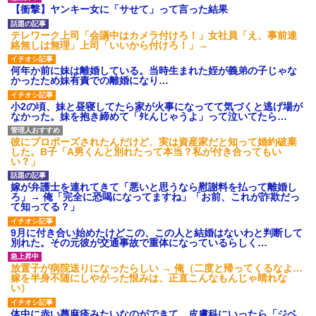
がない
の私「知るかボケ」兄嫁「キィ
【衝撃】ヤンキー女に「サせて」って言った結果
ィィィー！！！！」私「あ…」
母「事故だったのよ」家族
「母さんがわざとやるはずな
【悲報】 有吉、一般人に「ド
テレワーク上司「会議中はカメラ付けろ！」女社員「え、事前連
い」→嫁が毒を飲まされ子ども
正論」を叩きつけて炎上ｗｗｗ
絡無しは無理」上司「いいから付けろ！」→
を失ったのに信じてもらえず…
ｗｗｗｗｗ
私が席を外して戻ってくる
義父「事故を起こす前に免許
何年か前に妹は離婚している。当時生まれた姪が義弟の子じゃな
と、園ママが私の財布をいじっ
を返そうと思う」私「その決断
かったため妹有責での離婚になり…
た形跡が・・・
は立派ですね…」→義父の一言
に胸が熱くなって…
【前編】妻が娘（前妻との
小2の頃、妹と昼寝してたら家が火事になってて気づくと逃げ場が
子）を連れて家を出て行った。
ハードオフに売っていた4万
なかった。妹を抱き締めて「ﾀﾋんじゃうよ」って泣いてたら…
前妻に育児放棄され22歳にもな
4000円のフィギュアがヤバすぎ
ってむくれて家出するような幼
るｗｗｗｗｗｗ「こんな高い
い娘を妻に任せておけないので
の？ｗｗ」「逆に超安い」
彼にプロポーズされたんだけど、実は資産家だと知って婚約破棄
娘だけでも返して欲しい
した。B子「A男くんと別れたって本当？私が付き合ってもい
私「ちょっと、人の家の金庫
勝って欲しいスポーツの試合
い？」
触らないでよ！」キチママ『そ
って私が見ると負けることがす
こに金庫があったから、開けて
ごく多い気がしてる
みようとしただけ☆』義兄「泥
嫁が弁護士を連れてきて「悪いと思うなら慰謝料を払って離婚し
は出てけ！二度と来るな！」結
主な税金の成り立ちを調べて
ろ」→ 俺「完全に恐喝になってますね」「お前、これが詐欺だっ
果・・・
みたよ
て知ってる？」
私「初めて飲む味だけどなん
のお茶？」彼「ちっ！」私「」
9月に付き合い始めたけどこの、この人と結婚はないわと判断して
別れた。その元彼が交通事故で重体になっているらしく…
【GIF】JSのカンチョーワロ
タ
放置子が病院送りになったらしい → 俺（二度と帰ってくるなよ…
後続車にクラクションを鳴ら
嫁を半身不随にしやがった恨みは、正直こんなもんじゃ晴れな
され彼氏が逆切れ。「何クラク
い）
ション鳴らしてんだ！降りてこ
いよ！」と怒鳴りだし...
体中に赤い蕁麻疹みたいなのができて、皮膚科にいったら「ジベ
【衝撃】報酬100万円超の治験