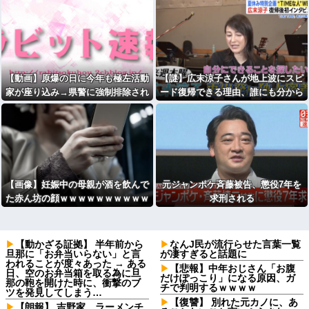
【動画】原爆の日に今年も極左活動
【謎】広末涼子さんが地上波にスピ
家が座り込み→県警に強制排除され
ード復帰できる理由、誰にも分から
る動画が話題に
ない・・・
【画像】妊娠中の母親が酒を飲んで
元ジャンポケ斉藤被告、懲役7年を
た赤ん坊の顔ｗｗｗｗｗｗｗｗｗｗ
求刑される
ｗｗ
【動かざる証拠】 半年前から
なんJ民が流行らせた言葉一覧
旦那に「お弁当いらない」と言
が凄すぎると話題に
われることが度々あった → ある
【悲報】中年おじさん「お腹
日、空のお弁当箱を取る為に旦
だけぽっこり」になる原因、ガ
那の鞄を開けた時に、衝撃のブ
チで判明するｗｗｗｗ
ツを発見してしまう…
【復讐】 別れた元カノに、あ
【朗報】 吉野家、ラーメンチ