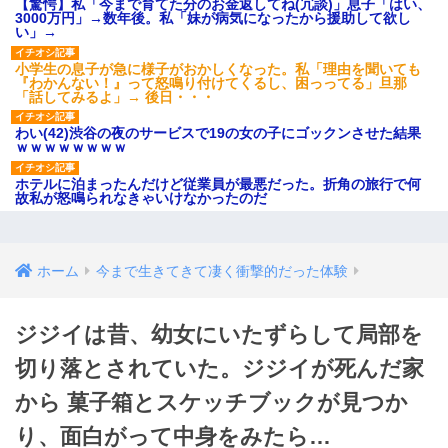
【驚愕】私「今まで育てた分のお金返してね(冗談)」息子「はい、
3000万円」→数年後。私「妹が病気になったから援助して欲し
い」→
小学生の息子が急に様子がおかしくなった。私「理由を聞いても
『わかんない！』って怒鳴り付けてくるし、困っってる」旦那
「話してみるよ」→ 後日・・・
わい(42)渋谷の夜のサービスで19の女の子にゴックンさせた結果
ｗｗｗｗｗｗｗｗ
ホテルに泊まったんだけど従業員が最悪だった。折角の旅行で何
故私が怒鳴られなきゃいけなかったのだ
ホーム
今まで生きてきて凄く衝撃的だった体験
ジジイは昔、幼女にいたずらして局部を
切り落とされていた。ジジイが死んだ家
から 菓子箱とスケッチブックが見つか
り、面白がって中身をみたら…