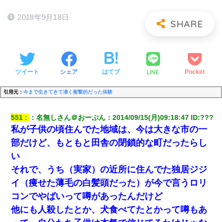
2018年9月18日
LINE
ツイート
シェア
はてブ
Pocket
引用元：
今まで生きてきて凄く衝撃的だった体験
551
：
名無しさん＠おーぷん
：
2014/09/15(月)09:18:47
 ID:
???
私が子供の頃住んでた地域は、今は大きな市の一
部だけど、もともと田舎の閉鎖的な町だったらし
い
それで、うち（実家）の近所に住んでた独居ジジ
イ（痩せた薄毛の白髪頭だった）が今で言うロリ
コンでやばいって噂があったんだけど
他にも人殺したとか、犬食べてたとかって噂もあ