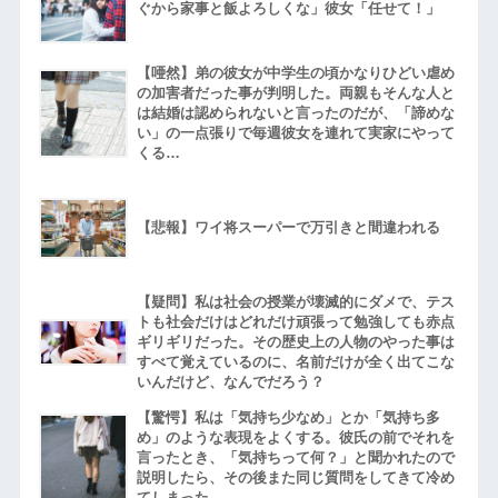
ぐから家事と飯よろしくな」彼女「任せて！」
【唖然】弟の彼女が中学生の頃かなりひどい虐め
の加害者だった事が判明した。両親もそんな人と
は結婚は認められないと言ったのだが、「諦めな
い」の一点張りで毎週彼女を連れて実家にやって
くる…
【悲報】ワイ将スーパーで万引きと間違われる
【疑問】私は社会の授業が壊滅的にダメで、テス
トも社会だけはどれだけ頑張って勉強しても赤点
ギリギリだった。その歴史上の人物のやった事は
すべて覚えているのに、名前だけが全く出てこな
いんだけど、なんでだろう？
【驚愕】私は「気持ち少なめ」とか「気持ち多
め」のような表現をよくする。彼氏の前でそれを
言ったとき、「気持ちって何？」と聞かれたので
説明したら、その後また同じ質問をしてきて冷め