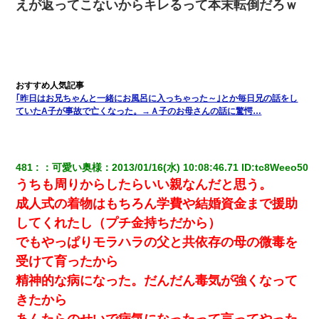
えが返ってこないからキレるって本末転倒だろｗ
｢昨日はお兄ちゃんと一緒にお風呂に入っちゃった～｣とか毎日兄の話をし
ていたA子が事故で亡くなった。→Ａ子のお母さんの話に驚愕…
481
：
可愛い奥様
：
2013/01/16(水) 10:08:46.71
 ID:
tc8Weeo50
うちも周りからしたらいい親なんだと思う。
成人式の着物はもちろん学費や結婚資金まで援助
してくれたし（プチ金持ちだから）
でもやっぱりモラハラの父と共依存の母の微毒を
受けて育ったから
精神的な病になった。だんだん毒気が強くなって
きたから