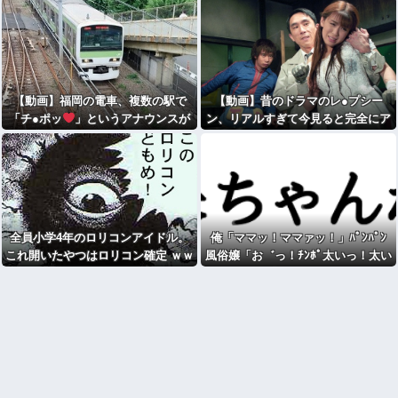
【動画】福岡の電車、複数の駅で
【動画】昔のドラマのレ●プシー
「チ●ポッ
」というアナウンスが
ン、リアルすぎて今見ると完全にア
流れ大騒ぎwwwwwwwww
ウト
全員小学4年のロリコンアイドル。
俺「ママッ！ママァッ！」ﾊﾟﾝﾊﾟﾝ
これ開いたやつはロリコン確定 ｗｗ
風俗嬢「お゛っ！ﾁﾝﾎﾟ太いっ！太い
ｗｗ
っ！はみ出るぅっ！」wwww