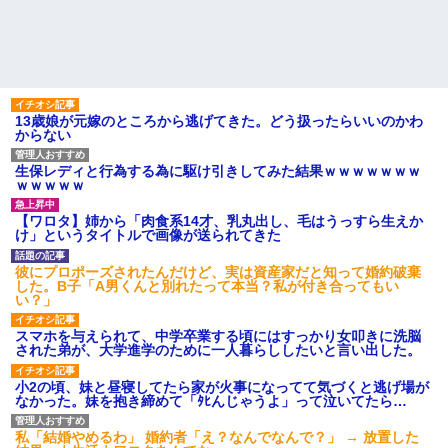
13歳娘が元嫁のところから逃げてきた。どう扱ったらいいのかわ
からない
生保レディと行為する為に駆け引きしてみた結果ｗｗｗｗｗｗｗ
ｗｗｗｗｗ
【ワロタ】姉から「肉食系14才、乳丸出し、毛はうっすら生えか
け」というタイトルで画像が送られてきた
彼にプロポーズされたんだけど、実は資産家だと知って婚約破棄
した。B子「A男くんと別れたって本当？私が付き合ってもい
い？」
スマホを与えられて、中学卒業する頃にはすっかり女叩きに洗脳
された弟が、大学進学のために一人暮らししたいと言い出した。
小2の頃、妹と昼寝してたら家が火事になってて気づくと逃げ場が
なかった。妹を抱き締めて「ﾀﾋんじゃうよ」って泣いてたら…
私「結婚やめるわ」 婚約者「え？なんでなんで？」 → 放置した