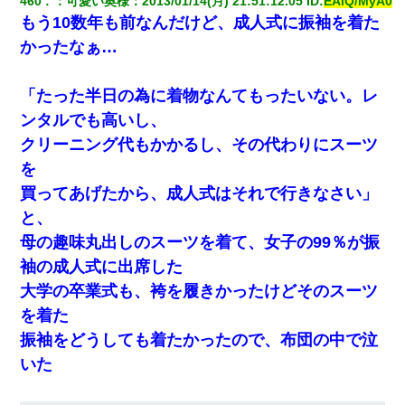
460
：
可愛い奥様
：
2013/01/14(月) 21:51:12.05
 ID:
EAiQ/MyA0
もう10数年も前なんだけど、成人式に振袖を着た
かったなぁ…
「たった半日の為に着物なんてもったいない。レ
ンタルでも高いし、
クリーニング代もかかるし、その代わりにスーツ
を
買ってあげたから、成人式はそれで行きなさい」
と、
母の趣味丸出しのスーツを着て、女子の99％が振
袖の成人式に出席した
大学の卒業式も、袴を履きかったけどそのスーツ
を着た
振袖をどうしても着たかったので、布団の中で泣
いた