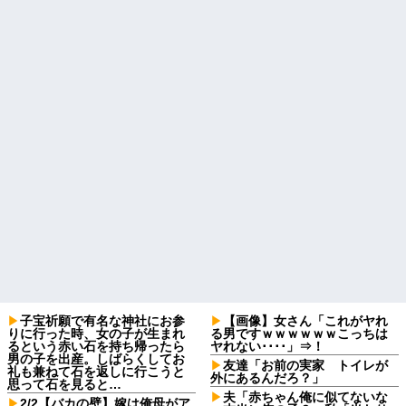
子宝祈願で有名な神社にお参
【画像】女さん「これがヤれ
りに行った時、女の子が生まれ
る男ですｗｗｗｗｗｗこっちは
るという赤い石を持ち帰ったら
ヤれない････」⇒！
男の子を出産。しばらくしてお
友達「お前の実家 トイレが
礼も兼ねて石を返しに行こうと
外にあるんだろ？」
思って石を見ると…
夫「赤ちゃん俺に似てないな
2/2【バカの壁】嫁は俺母がア