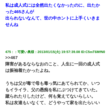
私は成人式には全然出たくなかったのに、出たか
旦那が長男のDNA鑑定をしたら血縁関係0%だった。旦那
「やっぱりウワキしてたんだな…」長男「俺は誰の子供な
った465さんが
の？」長女・次男「ウワキ女！」
出られないなんて、世の中ホントに上手くいきま
せんね
旦那の元カノをSNSで探して写真を保存して顔面評価スレ
で写真を晒してた。ほとんどがブスという評価の中で二人
ほど意外に好評価で苦々しく思った
妹が嘘つきな元カレと寄りを戻してしまったという話をし
ていたら、旦那の顔が曇って雰囲気が一転。そそくさと話
475
：
可愛い奥様
：
2013/01/15(火) 19:57:39.08
 ID:
C5mT6MfN0
を切り上げていつもより早く寝付いてしまった…｜生活｜
ワロタあんてな
>>467
障害があるならなおのこと、人生に一回の成人式
父親がくも膜下出血で突然ﾀﾋ。→母の貯金が0なことが判
は振袖着たかったよね。
明。→母「私を家に置いてほしい、どうか見捨てないで(土
下座」俺・嫁「…」
うちは父が毒で母も毒っ気にあてられてか、いつ
もイライラ、父の愚痴を私にぶつけてきていた。
蹴られたりしたけど、何も覚えてないらしい。
私は友達もいなくて、どうやって家を出たらいい