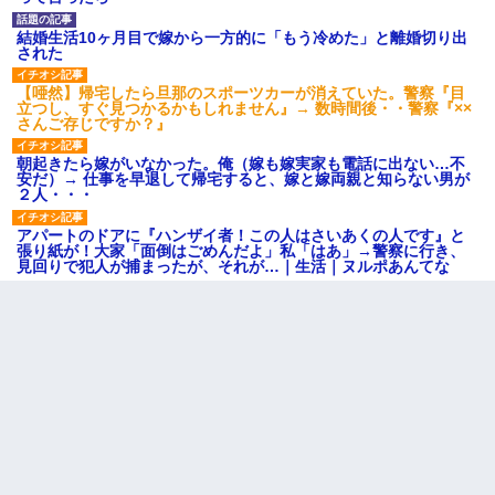
結婚生活10ヶ月目で嫁から一方的に「もう冷めた」と離婚切り出
された
【唖然】帰宅したら旦那のスポーツカーが消えていた。警察『目
立つし、すぐ見つかるかもしれません』→ 数時間後・・警察『××
さんご存じですか？』
朝起きたら嫁がいなかった。俺（嫁も嫁実家も電話に出ない…不
安だ）→ 仕事を早退して帰宅すると、嫁と嫁両親と知らない男が
２人・・・
アパートのドアに『ハンザイ者！この人はさいあくの人です』と
張り紙が！大家「面倒はごめんだよ」私「はあ」→警察に行き、
見回りで犯人が捕まったが、それが…｜生活｜ヌルポあんてな