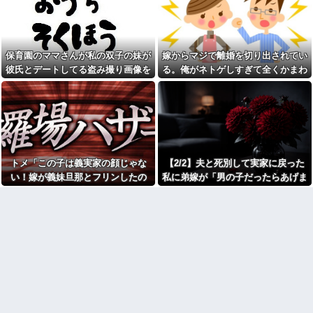
燥機シートを「ご自由にどうぞ
た。まさかの不倫現場に遭遇...
だろw」と勝手に盗もうとした
進学クラスで教師への不満を
DQN夫婦！注意したら「は？名
抱えていた中学生。悩んだ末に
前かいてないんですけど」と逆
取った行動が大人にも響くもの
ギレ
で…
保育園のママさんが私の双子の妹が
嫁からマジで離婚を切り出されてい
ジャンポケ斉藤「同意があっ
彼の同期の嫁が子供を産ん
たんです。本当です。信じて下
彼氏とデートしてる盗み撮り画像を
る。俺がネトゲしすぎて全くかまわ
だ。すると、彼が「出産祝いに
さい」 ←何でこの主張が通ら
見せて「あとはわかるよね？とりあ
なかったのが原因らしく...
人生ゲームをあげるんだ！」と
ないの？
話してきて...
えず5万を家に持ってきて」と脅し
父がﾀﾋんだ翌日、彼女から
【速報】れいわ新選組さん
「今日はつきあって半年の記念
てきた
「いのちの党」に改名ｗｗｗｗ
日だね！おめでとう！」とメー
ｗｗｗｗ
ルが来た。それから連絡は無視
している。「別れたいならせめ
【画像】令和最新版のあのち
てそう言って」と連絡きたけど
ゃん、可愛過ぎてワイらにブッ
話もしたくないんだよ…….他
トメ「この子は義実家の顔じゃな
【2/2】夫と死別して実家に戻った
刺さりまくりw w w w w w
弟「エレベーターで知らない
い！嫁が義妹旦那とフリンしたの
私に弟嫁が「男の子だったらあげま
【衝撃】浅田真央ちゃんの婚
女に蹴られた！」私「何した
活条件がこちら←むしろコレは
よ！」私「DNA鑑定します？」義妹
すよ☆」と妊娠を報告してきた。そ
の？」→事情を聞いた家族全員
普通じゃね？w w w w w w w w
が「それは自業自得」と呆れて
旦那「もちろんです」→結果…
して私名義の家を弟が継ぐ前提で話
カフェで長時間パソコン弄っ
しまい…
し出し…
ている奴の正体
生理の予定が８月６日なんだ
劇場版映画ちいかわTHE
けど７月２９日にドバッと鮮血
MOVIE、明日興行収入1兆円突破
でたから生理かな？って思った
が確実にｗｗｗｗｗｗｗｗｗｗ
のよね
ｗｗｗ
彼氏「俺の親は毒親。だから
【人工障がい者】 甥(28)「両
結婚しても一切関わらなくてい
親が亡くなったんで僕のこと引
い」私「うん」彼氏「そのかわ
き取ってほしいんですけど！」
り俺もお前の親と一切関わらな
なんでいい年したヒキニートを
い。結婚の挨拶にも行かない」