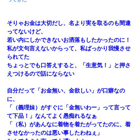
ＤＮＡ検査『血縁関係０％』旦那「やっぱり托卵だったん
だ…」嫁「本当に身に覚えがない」「なにかの間違いだ！
取り違えだ！」→ 嫁「あっ」
そりゃお金は大切だし、名より実を取るのも間違
義兄嫁「娘が大学に入ったら下宿させて」私「しつこい、
学校斡旋のアパートに行け」→ 旦那が義兄に通報したら
ってないけど、
「志望校を変えろ！」とキレて・・・
若い内にしかできないお洒落もしたかったのに！
私が文句言えないからって、私ばっかり我慢させ
今日夫の実家に泊ったんだけど、朝起きたら股間がなんか
モッコリしてた
られてた
ちょっとでも口答えすると、「生意気！」と押さ
【不幸な結婚式】新郎親族「ブスのくせにドレスなんか着
えつけるので話にならない
ちゃってさ～ほんと恥ずかしいわよね～（大声」新郎両親
「！！！（土下座」→ 結果・・・
自分だって「お金無い、金欲しい」が口癖なの
高1のとき男に襲われ、不妊の叔母に頼まれて出産。→叔母
に、
夫婦が養子縁組してアメリカに子供を連れ帰った。→9・11
で叔母夫婦が亡くなってしまい…
「（義理妹）がすぐに「金無いわー」って言って
て下品！」なんてよく愚痴れるなぁ
22歳の頃、父に36歳の男性とお見合いをしてくれと頼まれ
「（私）があんなに着物を着たがってたのに、着
た。父の親会社の経営者の息子さんだったので、父も喜ん
で私の写真を送ったんだが→
させなかったのは悪い事したわねぇ」