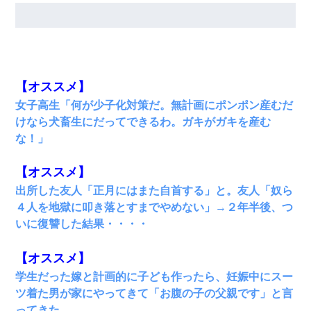
私「まとめ買いして冷凍ストックしてる」Ａ「ずるい！ク
レクレ！」私「なんでよ」Ａ「ケーチ！バーカ！」→ 後
日、Ａ旦那が凸してきた
生保レディと行為する為に駆け引きしてみた結果ｗｗｗｗ
【オススメ】
ｗｗｗｗｗｗｗｗ
女子高生「何が少子化対策だ。無計画にポンポン産むだ
けなら犬畜生にだってできるわ。ガキがガキを産む
テレワーク上司「会議中はカメラ付けろ！」女社員「え、
事前連絡無しは無理」上司「いいから付けろ！」→
な！」
放置子が病院送りになったらしい → 俺（二度と帰ってくる
【オススメ】
なよ…嫁を半身不随にしやがった恨みは、正直こんなもん
じゃ晴れない）
出所した友人「正月にはまた自首する」と。友人「奴ら
４人を地獄に叩き落とすまでやめない」→２年半後、つ
いに復讐した結果・・・・
ナンパにほいほい付いていった私、地獄に落ちる
【オススメ】
新築の家で。クラクラするくらいの「白粉の匂い」が鼻に
つくも嫁＆娘「そんな匂いしない…」ある日、友人奥「素
学生だった嫁と計画的に子ども作ったら、妊娠中にスー
敵なアンティークですね！」俺（！？）
ツ着た男が家にやってきて「お腹の子の父親です」と言
ってきた