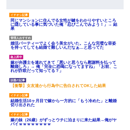
同じマンションに住んでる女性が鍵をわかりやすいところ
に隠している事に気づいた俺「忍びこんでみよう！」→ 結
果
婚活パーティーでよく会う美女がいた。こんな完璧な容姿
を持ってしても結婚て難しいんだなぁ…と思ってた
嫁が弁護士を連れてきて「悪いと思うなら慰謝料を払って
離婚しろ」→ 俺「完全に恐喝になってますね」「お前、こ
れが詐欺だって知ってる？」
【衝撃】女友達から行為中に告白されてOKした結果
結婚生活10ヶ月目で嫁から一方的に「もう冷めた」と離婚
切り出された
嫁の妹（26歳）がずっとウチに泊まりに来た結果→俺がヤ
バイｗｗｗｗｗｗｗｗ