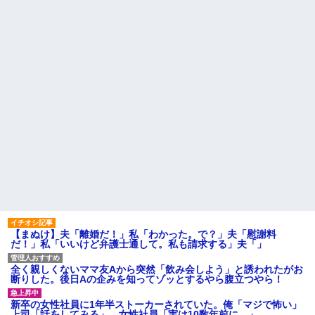
引き取らなきゃいけないんだ...
私「えっ」
家族が車停める所は石畳でそ
盆正月に夫の実家に長時間滞
こには２台家族の車停めてたん
在しなきゃいけないのが苦痛。
だけど、中庭の芝生上に知らな
私「貴方は私の実家を早々に退
い車が4台停まっていた 父が運転
散する。私もそうしていいは
手捕まえ「芝生を弁償して...
ず」夫「それは男だから許され
ること。女は許されない」
【画像】 北海道、推定300kg
のヒグマ登場ｗｗｗｗｗｗｗｗ
同窓会で実験、「俺が青年実
ｗｗｗｗｗｗｗｗｗｗｗｗ
業家だったら女の子はどういう
反応をするか」
ハードオフに売っていた4万
4000円のフィギュアがヤバすぎ
【切実】夫に無理と言われた
るｗｗｗｗｗｗ「こんな高い
私の7年の無視生活、その理由が
の？ｗｗ」「逆に超安い」
コレｗｗｗ
私「ちょっと、人の家の金庫
44歳無職です。精神科に通院
触らないでよ！」キチママ『そ
中で生活保護を受けてます。妻
こに金庫があったから、開けて
に酷いことばかりしたので離婚
みようとしただけ☆』義兄「泥
されそうです。「働くから」
は出てけ！二度と来るな！」結
「心を入れ替えるから」と言っ
果・・・
ても信じてもらえません。助け
て
私「初めて飲む味だけどなん
のお茶？」彼「ちっ！」私「」
先生から電話があったんだけ
【まぬけ】夫「離婚だ！」私「わかった。で？」夫「慰謝料
ど、「～とか～」「～とか考え
だ！」私「いいけど弁護士通して。私も請求する」夫「」
【GIF】JSのカンチョーワロ
て～」と何度も言ってたのが耳
タ
に残ってしまった
後続車にクラクションを鳴ら
全く親しくないママ友Aから突然「飲み会しよう」と誘われたがお
主な税金の成り立ちを調べて
され彼氏が逆切れ。「何クラク
断りした。後日Aの企みを知ってゾッとするやら腹立つやら！
みたよ
ション鳴らしてんだ！降りてこ
いよ！」と怒鳴りだし...
新卒の女性社員に1年半ストーカーされていた。俺「マジで怖い」
【衝撃】報酬100万円超の治験
上司「話をしてみる」→女性社員「実は10数年前に…」