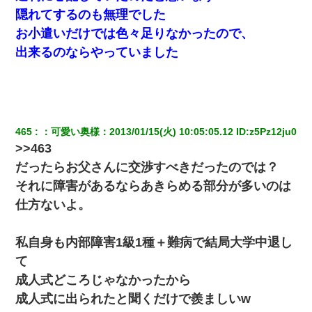
隠れてするのも無理でした
「お前の父ちゃんは自宅警備員」とかからかわれたけど、
お小遣いだけでは色々足りなかったので、
実はとんでもない仕事に就いていた
出来るのならやっていました
男だけどリベンジポノレノの被害者になって未だに人生が
立ち直せない
【唖然】帰宅したら旦那のスポーツカーが消えていた。警
察『目立つし、すぐ見つかるかもしれません』→ 数時間
465
：
可愛い奥様
：
2013/01/15(火) 10:05:05.12
 ID:
z5Pz12ju0
後・・警察『××さんご存じですか？』
>>463
だったらお父さんに交渉すべきだったのでは？
出張中の旦那から『フリンしやがって、このクズ』と電話
が。私「本当に家まで来たの？証拠は？」旦那「俺の言葉
それに障害があるならあきらめる部分が多いのは
が信じられないのか！」→ 離婚後
仕方ないよ。
小2の頃、妹と昼寝してたら家が火事になってて気づくと逃
げ場がなかった。妹を抱き締めて「ﾀﾋんじゃうよ」って泣
私自身も内部障害1級1種＋難病で結局大学中退し
いてたら…
て
成人式どころじゃなかったから
ワイアラサー主婦、昨晩久しぶりに夫と致した結果ｗｗｗ
ｗｗ
成人式に出られたと聞くだけで羨ましいw