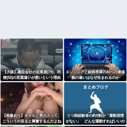
【大阪】建設会社の従業員(79)、同
エンジニアと絵師界隈のAIへの価値
僚(52)の言葉遣いが悪いという理由
観の違いはなぜ生まれるのか
でクビに刃物を刺して殺害
【画像あり】ギャル「男の人って、
うつ病経験者の約9割が「運動習慣
こういうの見ると興奮するんだよね
がない」 どんな運動すればいいの
笑
」ﾊﾟｼｬ
さ？