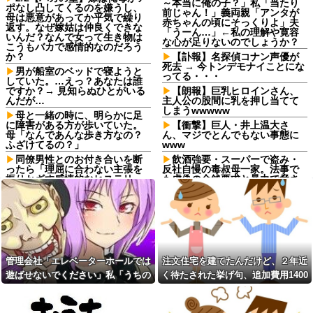
～本当に俺の子？」私「当たり
ポなし凸してくるのを嫌うし、
前じゃん！」義両親「アンタが
母は悪意があってか平気で繰り
赤ちゃんの頃にそっくりよ」夫
返す。なぜ嫁姑は仲良くできな
「うーん…」←私の理解や寛容
いんだ？なんで女って生き物は
な心が足りないのでしょうか？
こうもバカで感情的なのだろう
か？
【訃報】名探偵コナン声優が
死去 → 今トンデモナイことにな
男が船室のベッドで寝ようと
ってる・・・
していた。…えっ？あなたは誰
ですか？→ 見知らぬひとがいる
【朗報】巨乳ヒロインさん、
んだが…
主人公の股間に乳を押し当てて
しまうwwwww
母と一緒の時に、明らかに足
に障害がある方が歩いていた。
【衝撃】巨人・井上温大さ
母「なんであんな歩き方なの？
ん、マジでとんでもない事態に
ふざけてるの？」
www
同僚男性とのお付き合いを断
飲酒強要・スーパーで盗み・
ったら「理屈に合わない主張を
反社自慢の毒叔母一家。法事で
振りかざす感情的なヒステリー
も虚偽の金銭要求と暴力で脅さ
女」と言いふらされて・・・
れトラウマに…祖母の死をきっ
かけに恐怖の親戚と「永久絶
退職してしばらく経った頃、
縁」を決意←自分の身の安全を
元職場の取引先から連絡が来
最優先にして大正解
た。話を聞くと納得できない内
容で…
飲酒強要・スーパーで盗み・
反社自慢の毒叔母一家。法事で
義両親「空き家になるし住ん
も虚偽の金銭要求と暴力で脅さ
でいいよ」私たち「じゃあお言
管理会社「エレベーターホールでは
注文住宅を建てたんだけど、２年近
れトラウマに…祖母の死をきっ
葉に甘えて…」→引っ越した途
かけに恐怖の親戚と「永久絶
遊ばせないでください」私「うちの
く待たされた挙げ句、追加費用1400
端、予想外の出来事が待ってい
縁」を決意←自分の身の安全を
て…
子じゃないんですけど…」→まさか
万請求された。流石におかしいよ
最優先にして大正解
予定より早めに家に帰宅。リ
の展開になり…
ね？
コインランドリーで私物の乾
ビングに「裸の嫁」と男がい