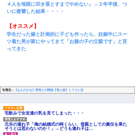
４人を地獄に叩き落とすまでやめない」→２年半後、つ
いに復讐した結果・・・・
【オススメ】
学生だった嫁と計画的に子ども作ったら、妊娠中にスー
ツ着た男が家にやってきて「お腹の子の父親です」と言
ってきた
引用元：
【なんだかな】実母との関係【母と娘】１７スレ目
宅飲みで女友達の乳を見てしまった・・・
元夫の連れ子「俺の結婚式の時くらい、母親としての責任を果た
そうとは思わないのか！」→どうも連れ子は…