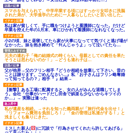
募集がこちらｗｗｗｗｗ(※画像
あり)
スマホを与えられて、中学卒業する頃にはすっかり女叩きに洗脳
【ネット騒然】惨殺されたタ
された弟が、大学進学のために一人暮らししたいと言い出した。
ワマン頂き女子のこの動画、す
げえええええｗｗｗｗｗｗｗｗ
私は家が貧しくて、手に職をつけようと看護師になった。だけど
ｗｗｗ
卒業を控えた年の1月末、車にひかれて看護師になれなくなった。
【愕然】白のクラウン俺氏、
高速道路左車線を制限速度で走
小2の頃、妹と昼寝してたら家が火事になってて気づくと逃げ場が
った結果wwwwwwwwwwww
なかった。妹を抱き締めて「ﾀﾋんじゃうよ」って泣いてたら…
百年の恋12-899 食べた量を
張り合ってくる
元夫の連れ子「俺の結婚式の時くらい、母親としての責任を果た
【悲報】佐藤輝明・・・２軍
そうとは思わないのか！」→どうも連れ子は…
でも盛大にやらかす←あまり悲
しませないでくれ
父が他界→父のフリン相手『どうか相続を放棄して下さい、昔の
ことは謝ります。ごめんなさい…』私「お子さんはフリン略奪婚
って知ってるの？」相手『 』結果→
【衝撃】ある工場に配属すると、女の人がみんな退職してしま
う。会社「仕事がハードだし田舎で娯楽も少ないからキツイの
か…」→ 実際は違った
私が遺産を相続。→それを知った義両親が「旅行代金を出せ！」
「リフォーム費用を負担しろ！」「金の管理は私達がする！」と
浅ましくも集りにきた。
ミスした新人(
)に冗談で「行為させてくれたら許してあげる」
って言ったら・・・