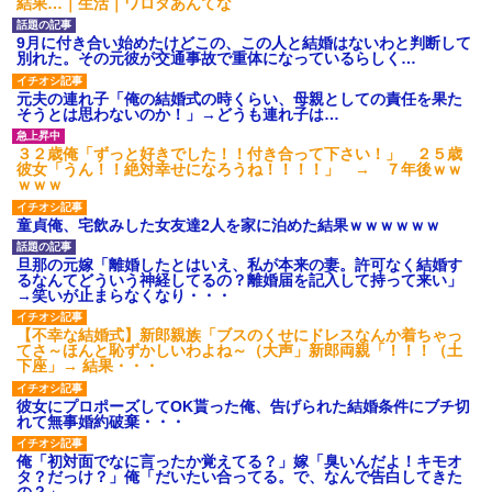
結果…｜生活｜ワロタあんてな
9月に付き合い始めたけどこの、この人と結婚はないわと判断して
別れた。その元彼が交通事故で重体になっているらしく…
元夫の連れ子「俺の結婚式の時くらい、母親としての責任を果た
そうとは思わないのか！」→どうも連れ子は…
３２歳俺「ずっと好きでした！！付き合って下さい！」 ２５歳
彼女「うん！！絶対幸せになろうね！！！！」 → ７年後ｗｗ
ｗｗｗ
童貞俺、宅飲みした女友達2人を家に泊めた結果ｗｗｗｗｗｗ
旦那の元嫁「離婚したとはいえ、私が本来の妻。許可なく結婚す
るなんてどういう神経してるの？離婚届を記入して持って来い」
→笑いが止まらなくなり・・・
【不幸な結婚式】新郎親族「ブスのくせにドレスなんか着ちゃっ
てさ～ほんと恥ずかしいわよね～（大声」新郎両親「！！！（土
下座」→ 結果・・・
彼女にプロポーズしてOK貰った俺、告げられた結婚条件にブチ切
れて無事婚約破棄・・・
俺「初対面でなに言ったか覚えてる？」嫁「臭いんだよ！キモオ
タ？だっけ？」俺「だいたい合ってる。で、なんで告白してきた