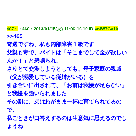
【悲報】姉と入浴中に大きくなってしまった結果ｗｗｗｗ
ｗｗｗｗ
童貞俺、宅飲みした女友達2人を家に泊めた結果ｗｗｗｗｗ
467
：
460
：
2013/01/15(火) 11:06:16.19
 ID:
vnlW7Gx10
ｗ
>>465
奇遇ですね、私も内部障害１級です
彼にプロポーズされたんだけど、実は資産家だと知って婚
父親も毒で、バイトは「そこまでして金が欲しい
約破棄した。B子「A男くんと別れたって本当？私が付き合
ってもいい？」
んか！」と怒鳴られ、
さりとて交渉しようとしても、母子家庭の親戚
私『貯金貯まったし、やっと家建てられるね！』夫「実家
（父が溺愛している従姉がいる）を
を二世帯住宅にした。それに貯金使った」→私『離婚しよ
う』夫「えっ」私『使った貯金はあげるから』→すると…
引き合いに出されて、「お前は我慢が足らない」
と我慢を強いられました
姉旦那の友達「ほんとのパパだよ～」私のお腹を触ってほ
ざく。→思わず手を叩いて振り払ったら…
その割に、弟はわがまま一杯に育てられてるの
で、
【戦争】不妊の俺嫁に弟嫁が2日間4歳児を託児 俺嫁はそこ
私ごときが口答えするのは生意気に思えるのでし
まで気にしてなかったが、あまりにも子供が俺嫁に懐くの
で最後らへん顔引きつってた → そして弟嫁が迎えに来た翌
ょうね
日…