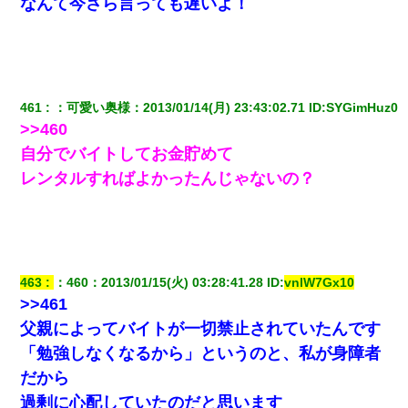
なんて今さら言っても遅いよ！
【修羅場】彼女親「カスな家柄のヤツなんかと家族になる
のはごめんだ」俺「じゃあ別れます…」→ 彼女「なんで言
い返してくれなかったの？（泣」
【GJ!】会社から帰宅中、広い駐車場にエンジンかけっ放し
の車を発見。しかも「ヒィ～」みたいな声も聞こえてきた
461
：
可愛い奥様
：
2013/01/14(月) 23:43:02.71
 ID:
SYGimHuz0
ので気になって近寄ったら女の子がおっさんの下敷きにな
>>460
ってた
自分でバイトしてお金貯めて
レンタルすればよかったんじゃないの？
俺「初対面でなに言ったか覚えてる？」嫁「臭いんだよ！
キモオタ？だっけ？」俺「だいたい合ってる。で、なんで
告白してきたの？」→
ホテルに泊まったんだけど従業員が最悪だった。折角の旅
行で何故私が怒鳴られなきゃいけなかったのだ
463
：
460
：
2013/01/15(火) 03:28:41.28
 ID:
vnlW7Gx10
>>461
私（23）冗談のつもりで上司（27）に胸を揉ませた結
果・・・
父親によってバイトが一切禁止されていたんです
「勉強しなくなるから」というのと、私が身障者
デパートの外商『私さんだと名乗る女が、ツケで宝石を買
だから
おうとしていて…』私「！？」→ 翌日。ママ友たちの様子
が微妙におかしくなり・・・
過剰に心配していたのだと思います